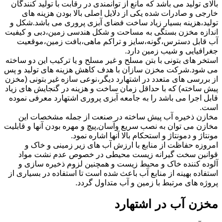
بالای تولید می باشد که مانع از توانمندی در رقابت با تولید کنندگان
خارجی و صادرات شده یکی از دلایل اصلی بالا بودن هزینه های
تولید،هزینه بسیار زیاد ساخت فضای آبزی پروری می باشد.شکل و
اندازه مخزن بستگی به مساحت و شکل هندسی زمین،دبی و کیفیت
آب قابل دسترس،گونه،سایز و تراکم ماهی،بافت زمین،موقعیت
جغرافیایی و شیب زمین دارد.
استخر های بتونی با بتن مسلح و غیر مسلح و یا ترکیب این دو ساخته
می شود.شرکت مخزن سازان با هدف کاهش هزینه های تولید و پس
از بررسی های متعدد در اشتهارد دیگر،نوعی سازه غیر بتونی (مخزن
پیش ساخته) که با حداقل زمان ساخت و هزینه در گنجایش های زیاد
قابل اجرا می باشد را به جامعه آبزی پروری اشتهارد معرفی نموده
است.
مخازن ذخیره آب پیش ساخته در صنعت از جمله مشخصات این
مخازن می توان به نصب سریع وآسان,پیچ و مهره بودن آنها و قابلیت
مونتاژ و دمونتاژ و استحکام بالا آنها اشاره نمود.
امروزه حفاظت از منابع با ارزش آب های زیر زمینی و خاک و
قوانین سخت گیرانه زیست محیطی در خصوص عدم نشت مواد
آلوده کننده خاک و محیط زیست و همچنین لزوم ذخیره سازی و
استفاده بهینه از منابع آب باعث شده است تا استفاده در بسیاری از
پروژه های مرتبط با زمین و آب متداول گردد.
مخزن آب در اشتهارد