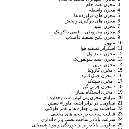
مخزن نفت خام
مخزن واسطه
مخزن های فرآورده ها
مخزن های بارگیری و پخش
مخزن اسید
مخزن مخروطی – قیفی یا کونیک
مخزن پکیج تصفیه فاضلاب
منهول
اسکرابر تصفیه هوا
مخزن آب ژاول
مخزن اسید سولفوریک
مخزن بنزین
· مخزن گازوئیل
· مخزن حمل اسید
· مخزن سپتیک
· مخزن چربی گیر
· مخزن ایستگاه پمپاژ
مزایای مخزن پلی اتیلن آب دوجداره :
مقاومت در برابر اشعه ماوراء بنفش
ساختمند بودن جداره ها و عمر طولانی
قابلیت ساخت در حجم های مختلف
سرعت بالا در ساخت،نصب و راه اندازی
مقاومت بالا در برابر خوردگی و مواد شیمیایی