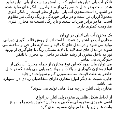
تانکر آب پلی اتیلن همانطور که از نامش پیداست از پلی اتیلن تولید
شده است و در حال حاضر یکی از متداولترین تانکر های تولید شده
در اشتهارد است.مخزن آب پلی اتیلن از نظر قیمت از تانکر فلزی
معمولاً ارزان تر است و در برابر خوردگی و زنگ زدگی نیز مقاوم
است اما در برابر ضربات شدید و یا پارگی نسبت به مخازن فلزی
مقاومت کمتری دارد.
یک مخزن آب پلی اتیلن در تهران
مخازن آب در اشتهارد عمدتاً با استفاده از روش قالب گیری دورانی
تولید می شود و در مدل های تک لایه و سه لایه طراحی و ساخته می
شوند.در مدل های سه لایه یک لایه مشکی رنگ با جلوگیری از ورود
نور به داخل مخزن از رشد جلبک در داخل آب مخزن یا تانکر
جلوگیری می نماید.
می توان بیان نمود که این نوع مخازن از جمله مخزن آب یکی از
انواع مخازن نگهداری سیالات و مواد شیمیایی می باشد.که در حال
حاضر به علت قیمت مناسب،وزن کم و سهولت در جابه
جایی،نسبت به دیگر انواع مخازن دارای متقاضیان زیادی در اشتهارد
می باشد.
مخازن پلی اتیلن در چه مدل هایی تولید می شوند؟
از لحاظ شکل ظاهری مخزن پلی اتیلن در انواع
افقی،عمودی،مخروطی،مکعبی و مخازن تطبیق شده را با انواع
وانت ها و زیر پله ها میتوان تقسیم بندی کرد.