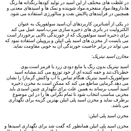
در غلظت های مختلف از این اسید در تولید کودها،رنگدانه ها،رنگ
ها،داروها،مواد منفجره،مواد شوینده و نمک ها و اسیدهای معدنی و
همچنین در فرآیندهای پالایش نفت و متالورژی استفاده می شود.
در یکی از آشناترین کاربردهای آن،اسید سولفوریک به عنوان
الکترولیت در باتری های ذخیره سازی سرب،اسید عمل می کند
برای ذخیره اسید سولفوریک که از خورندگی بالایی برخوردار است
می بایست از مخزن های اسید پلی اتیلن و پروپیلن استفاده نمود که
می تواند در برابر خاصیت خورندگی آن به خوبی مقاومت نماید.
مخازن اسید نیتریک
:
اسید نیتریک بدون رنگ یا مایع دودی زرد یا قرمز است.بوی
خطرناک،تند و خفه کننده ای از خود توزیع می کند.مشابه اسید
سولفوریک،اسید نیتریک هنگام تماس با آب واکنش گرمازا را نشان
می دهد.گرمایی ساطع می کند که ممکن است به مخزن ذخیره
اسید آسیب برساند به همین علت برای نگهداری چنین اسیدی باید
مخزنی مناسب انتخاب شود تا تمام نگرانی ها را در این موضوع
برطرف نماید و مخزن اسید پلی اتیلن بهترین گزینه برای نگهداری
می باشد.
مخزن اسید پلی اتیلن:
مخزن اسید پلی اتیلن همانطور که گفت شد برای نگهداری اسیدها و