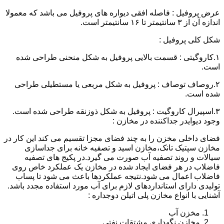
عرض پروفیل : فاصله افقی دیواره های پروفیل می باشد که معمولا
اندازه آن از ۳ سانتیمتر تا ۱۶ سانتیمتر است.
شکل کلی پروفیل :
۱.کاروگیتی : قسمت بالایی پروفیل به شکل منحنی طراحی شده
است.
۲.روصاف توصاف : پروفیل به شکل مربعی یا مستطیلی طراحی
شده است.
۳.اسپیرال کاروگیت : پروفیل به شکل ذوزنقه طراحی شده است.
وجود دیوایدر جداکننده در مخازن :
فضای داخلی مخزن را به چند فضای مجزا تقسیم می کند این کار در
مخازن سپتیک تانک،مخازن اسید و تصفیه خانه برای جداسازی
سیالات و روند تصفیه آب صورت می گیرد.در پکیج های تصفیه
فاضلاب در هر فضای ایجاد شده در مخازن یک عملکرد خاص روی
فاضلاب اعمال می شود.نتیجه عملکردها باعث می شود تا پساب
تولیدی دارای استانداردهای لازم برای آب مورد استفاده مجدد باشد.
آشنایی با انواع مخازن پلی اتیلن دوجداره :
مخزن آب
مخازن نگهداری مشتقات نفتی