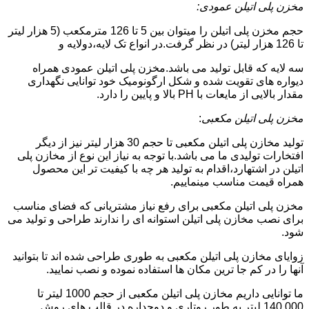
مخزن پلی اتیلن عمودی:
حجم مخزن پلی اتیلن را میتوان بین 5 تا 126 مترمکعب (5 هزار لیتر
تا 126 هزار لیتر) در نظر گرفت.در انواع تک لایه،دولایه و
سه لایه که قابل تولید می باشد.مخزن پلی اتیلن عمودی همراه
دیواره های تقویت شده و شکل ارگونومیک خود توانایی نگهداری
مقدار بالایی از مایعات با PH بالا و پایین را دارد.
مخزن پلی اتیلن مکعبی
:
تولید مخازن پلی اتیلن مکعبی تا حجم 30 هزار لیتر نیز از دیگر
افتخارات تولیدی ما می باشد.با توجه به نیاز این نوع از مخازن پلی
اتیلن در اشتهارد،اقدام به تولید هر چه با کیفیت تر این محصول
همراه قیمت مناسب مینماییم.
مخزن پلی اتیلن مکعبی برای رفع نیاز مشتریانی که فضای مناسب
برای نصب مخازن پلی اتیلن استوانه ای را ندارند طراحی و تولید می
شود.
زوایای مخازن پلی اتیلن مکعبی به طوری طراحی شده اند تا بتوانید
آنها را در کم جا ترین مکان ها استفاده نموده و نصب نمایید.
ما توانایی داریم مخازن پلی اتیلن مکعبی از حجم 1000 لیتر تا
140.000 لیتر به طور روتاری و دوجداره در قالب های روش