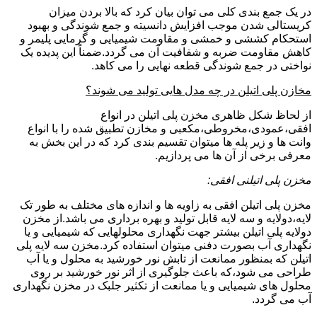
در یک جمع بندی کلی می توان بیان کرد که بالا بردن میزان
کریستالی شدن موجب افزایش دانسیته و جمع شوندگی و بهبود
استحکام کششی و خمشی و مقاومت شیمیایی و گرمایی پلیمر و
کاهش مقاومت ضربه و شفافیت آن می گردد.ضمناً این پدیده یک
نواختی در جمع شوندگی قطعه نهایی را می کاهد.
مخازن پلی اتیلن در چه مدل هایی تولید می شوند؟
از لحاظ شکل ظاهری مخزن پلی اتیلن در انواع
افقی،عمودی،مخروطی،مکعبی و مخازن تطبیق شده را با انواع
وانت ها و زیر پله ها میتوان تقسیم بندی کرد که در این بخش به
معرفی برخی از آن ها می پردازیم.
مخزن پلی اتیلنی افقی:
مخزن پلی اتیلن افقی به زاویه ها و اندازه های مختلف به طور تک
لایه،دولایه و سه لایه قابل تولید و بهره برداری می باشد.از مخزن
دولایه پلی اتیلن بیشتر جهت نگهداری محلولهایی که شیمیایی و یا
نگهداری آب بصورت دفنی میتوان استفاده کرد.مخزن سه لایه پلی
اتیلن که بمنظور ممانعت از تابش نور خورشید به محلول و یا آب
طراحی می شود،که باعث جلوگیری از اثر نور خورشید بر روی
محلول های شیمیایی و یا ممانعت از تکثیر جلبک در مخزن نگهداری
آب می گردد.