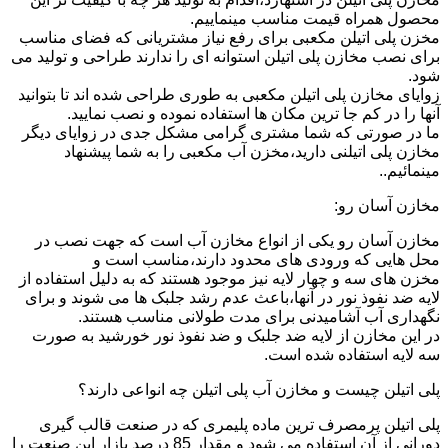
محصول همراه قیمت مناسب مینماییم.
مخزن پلی اتیلن مکعبی برای رفع نیاز مشتریانی که فضای مناسب
برای نصب مخازن پلی اتیلن استوانه ای را ندارند طراحی و تولید می
شود.
زوایای مخازن پلی اتیلن مکعبی به طوری طراحی شده اند تا بتوانید
آنها را در کم جا ترین مکان ها استفاده نموده و نصب نمایید.
ما در صورتی که شما مشتری گرامی مشکل جدی در زوایای دیگر
مخازن پلی اتیلنی دارید،مخزن آب مکعبی را به شما پیشنهاد
مینمائیم..
مخازن آسان رو:
مخازن آسان رو یکی از انواع مخازن آب است که جهت نصب در
محل هایی که ورودی های محدود دارند،مناسب است و
مخزن های سه و چهار لایه نیز موجود هستند که به دلیل استفاده از
لایه ضد نفوذ نور در آنها،باعث عدم رشد جلبک ها می شوند و برای
نگهداری آب آشامیدنی برای مدت طولانی مناسب هستند.
در این مخازن از لایه ضد جلبک و ضد نفوذ نور خورشید به صورت
سه لایه استفاده شده است.
پلی اتیلن چیست و مخازن آب پلی اتیلن چه انواعی دارند؟
پلی اتیلن پرمصرف ترین ماده پلیمری که در صنعت قالب گیری
دورانی از آن استفاده می شود و مقدار 85 درصد بازار این صنعت را