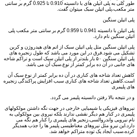
طور کلی به پلی اتیلن های با دانسیته 0.910 تا 0.925 گرم بر سانتی
متر مکعب،پلی اتیلن سبک میتوان گفت.
پلی اتیلن سنگین
پلی اتیلن با دانسیته 0.941 تا 0.959 گرم بر سانتی متر مکعب پلی
اتیلن سنگین نام دارد.
پلی اتیلن سنگین مثل پلی اتیلن سبک از اتم های هیدروژن و کربن
تشکیل می شود.فرق در این مورد می باشد که طول زنجیره های
پلی اتیلن سنگین ۵۰ بار بلندتر از پلی اتیلن سبک است و تراکم شاخه
های جانبی در آن ده برابر کمتر از نوع.سبک آن می باشد.
کاهش تعداد شاخه های کناری در آن ده برابر کمتر از نوع سبک آن
است.کاهش تعداد شاخه های کناری سبب افزایش پراکندگی زنجیره
های پلیمری
و در نتیجه بالا رفتن دانسیته پلیمر می گردد.
نیروهای فیزیکی یا شیمیایی خارجی در جهت نگه داشتن مولکولهای
پلیمری در کنار هم دیگر نقشی ندارند بلکه نیروی بین مولکولی به
نام نیرویی واندروالسی،زنجیر های پلیمری را کنار هم نگه می
دارد.این نیرو مثل نیروهای مغناطیسی پلیمر ها را جذب همدیگر
کرده،سبب ایجاد یک توده متراکم خواهد شد.