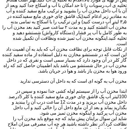
تخلیه ی آب،رسوبات را تا حد امکان با آب و اسکاچ جدا کنید وبعد از
آن با آب داخل مخزن آب را بشویید و ترکیب مایع سفید کننده و آب
به مقادیر زیر ادغام کنید(یک قاشق چای خوری مایع سفیدکننده در
۳٫۵ لیتر آب درست کنید) و این ترکیب را با اسکاچ به تمامی بدنه
مخزن آّب آغشته کنید و به مدت ۲ ساعت صبر کنید بعد مخزن آب را
به طور کامل با آب پر فشار (دستگاه کارواش) شستشو دهید و
تخلیه کنید.اینگونه مخزن آب تمیز شده ونظافت آن تکمیل شده
است.
از نکات قابل توجه برای نظافت مخزن آب که باید به آن اهمیت داد
این است که در شستشو مخازن به دلیل استفاده از ماده سفید کننده
گاز کلر در آن وجود دارد که بسیار سمی است و نفری که در داخل
مخزن آب در حال شستشو می باشد باید اطمینان حاصل کند که راه
ورود هوا به مخزن باز باشد و هوا در جریان باشد.
مخزن آب به گونه ای است که به داخل آن دسترسی ندارید
ابتدا مخزن آب را از سیستم لوله کشی جدا نموده و سپس در
100لیتر آب یک قاشق چای خوری مایع سفید کننده با کلر 5درصد
داخل مخزن آب بریزید و در مدت 12 ساعت درب آن را ببندید و
بگذارید بماند و بعد از آن مایع داخل آن را خالی کنید و آب داخل
مخزن آب پرکنید و اینگونه مخزن تمیز می شود.
شاید این سوال برایتان پیش بیاید که چه موقع باید مخزن آب را
نظافت کرد؟در نظر داشته باشید هر چه آب مصرفی میزان املاح