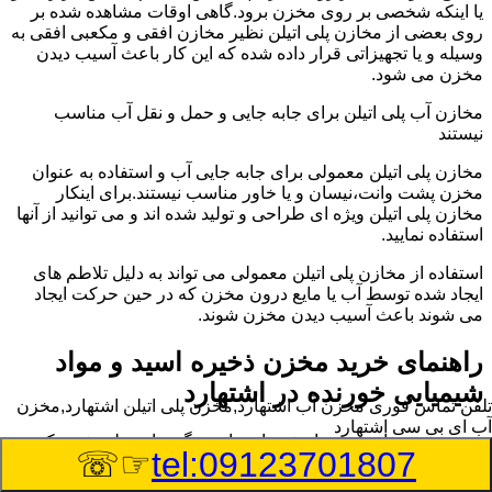
یا اینکه شخصی بر روی مخزن برود.گاهی اوقات مشاهده شده بر
روی بعضی از مخازن پلی اتیلن نظیر مخازن افقی و مکعبی افقی به
وسیله و یا تجهیزاتی قرار داده شده که این کار باعث آسیب دیدن
مخزن می شود.
مخازن آب پلی اتیلن برای جابه جایی و حمل و نقل آب مناسب
نیستند
مخازن پلی اتیلن معمولی برای جابه جایی آب و استفاده به عنوان
مخزن پشت وانت،نیسان و یا خاور مناسب نیستند.برای اینکار
مخازن پلی اتیلن ویژه ای طراحی و تولید شده اند و می توانید از آنها
استفاده نمایید.
استفاده از مخازن پلی اتیلن معمولی می تواند به دلیل تلاطم های
ایجاد شده توسط آب یا مایع درون مخزن که در حین حرکت ایجاد
می شوند باعث آسیب دیدن مخزن شوند.
راهنمای خرید مخزن ذخیره اسید و مواد
شیمیایی خورنده در اشتهارد
تلفن تماس فوری
مخزن آب اشتهارد,مخزن پلی اتیلن اشتهارد,مخزن
آب ای بی سی اشتهارد
مخزن ذخیره اسید و مواد شیمیایی باید به گونه ای تولید شوند که
☞☏
tel:09123701807
بتوانند در برابر چگالی نسبتا بالا و خورندگی انواع اسیدها مقاومت
کافی داشته باشند.به همین دلیل نمی توان در هر مخزنی اسید و مواد