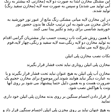
این مشکل مخازن ابتدا به صورت دو لایه (مخازنی که بیشتر به رنگ
آبی تولید می شدند) و سپس به صورت سه لایه (مخازن سفید رنگ)
تولید شدند.
در این مخازن لایه میانی مشکی رنگ مانع از عبور نور خورشید به
داخل مخزن می شود.به این ترتیب جلبک ها بدون حضور نور
خورشید شانسی برای رشد و تکثیر پیدا نمی کنند.
با همین روش شرکت ناب زیست حسب نیاز مشتریان گرامی اقدام
به تولید مخازن دو لایه رنگی،سه لایه سفید و رنگی،چهار لایه،فوم
دار،پنج لایه می نماید.
نکات نصب مخازن پلی اتیلن
مخازن پلی اتیلن روتاری نباید تحت فشار قرار بگیرند
مخازن آب پلی اتیلن به هیچ عنوان نباید تحت فشار قرار بگیرند و یا
به عبارت دیگر نباید هوابند شوند.این موضوع برای مخازن حجیم یک
ضرورت هست و به همین دلیل حتماً پیشنهاد می شود بر روی آنها
ونت یا هواکش نصب شود.
از قرار دادن اجسام سنگین بر روی بدنه مخازن پلی اتیلن خود داری
نمایید
به هیچ عنوان نباید بر روی مخزن پلی اتیلن اجسام سنگین قرار داد و