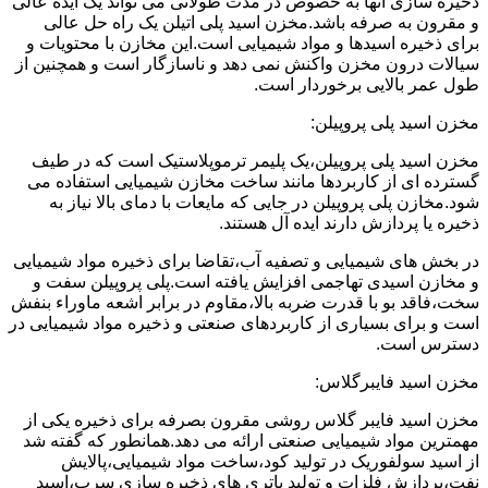
ذخیره سازی آنها به خصوص در مدت طولانی می تواند یک ایده عالی
و مقرون به صرفه باشد.مخزن اسید پلی اتیلن یک راه حل عالی
برای ذخیره اسیدها و مواد شیمیایی است.این مخازن با محتویات و
سیالات درون مخزن واکنش نمی دهد و ناسازگار است و همچنین از
طول عمر بالایی برخوردار است.
مخزن اسید پلی پروپیلن:
مخزن اسید پلی پروپیلن،یک پلیمر ترموپلاستیک است که در طیف
گسترده ای از کاربردها مانند ساخت مخازن شیمیایی استفاده می
شود.مخازن پلی پروپیلن در جایی که مایعات با دمای بالا نیاز به
ذخیره یا پردازش دارند ایده آل هستند.
در بخش های شیمیایی و تصفیه آب،تقاضا برای ذخیره مواد شیمیایی
و مخازن اسیدی تهاجمی افزایش یافته است.پلی پروپیلن سفت و
سخت،فاقد بو با قدرت ضربه بالا،مقاوم در برابر اشعه ماوراء بنفش
است و برای بسیاری از کاربردهای صنعتی و ذخیره مواد شیمیایی در
دسترس است.
مخزن اسید فایبرگلاس:
مخزن اسید فایبر گلاس روشی مقرون بصرفه برای ذخیره یکی از
مهمترین مواد شیمیایی صنعتی ارائه می دهد.همانطور که گفته شد
از اسید سولفوریک در تولید کود،ساخت مواد شیمیایی،پالایش
نفت،پردازش فلزات و تولید باتری های ذخیره سازی سرب،اسید