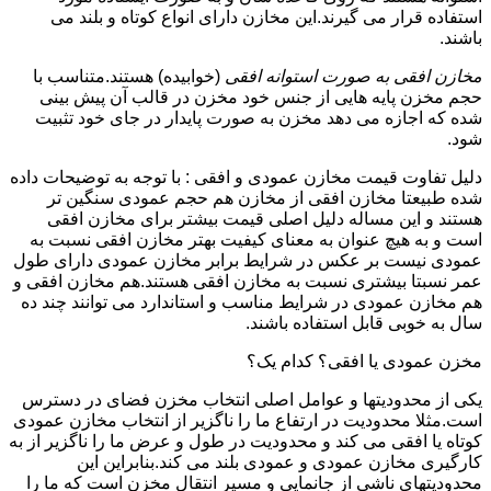
استفاده قرار می گیرند.این مخازن دارای انواع کوتاه و بلند می
باشند.
مخازن افقی به صورت استوانه افقی
(خوابیده) هستند.متناسب با
حجم مخزن پایه هایی از جنس خود مخزن در قالب آن پیش بینی
شده که اجازه می دهد مخزن به صورت پایدار در جای خود تثبیت
شود.
دلیل تفاوت قیمت مخازن عمودی و افقی : با توجه به توضیحات داده
شده طبیعتا مخازن افقی از مخازن هم حجم عمودی سنگین تر
هستند و این مساله دلیل اصلی قیمت بیشتر برای مخازن افقی
است و به هیچ عنوان به معنای کیفیت بهتر مخازن افقی نسبت به
عمودی نیست بر عکس در شرایط برابر مخازن عمودی دارای طول
عمر نسبتا بیشتری نسبت به مخازن افقی هستند.هم مخازن افقی و
هم مخازن عمودی در شرایط مناسب و استاندارد می توانند چند ده
سال به خوبی قابل استفاده باشند.
مخزن عمودی یا افقی؟ کدام یک؟
یکی از محدودیتها و عوامل اصلی انتخاب مخزن فضای در دسترس
است.مثلا محدودیت در ارتفاع ما را ناگزیر از انتخاب مخازن عمودی
کوتاه یا افقی می کند و محدودیت در طول و عرض ما را ناگزیر از به
کارگیری مخازن عمودی و عمودی بلند می کند.بنابراین این
محدودیتهای ناشی از جانمایی و مسیر انتقال مخزن است که ما را