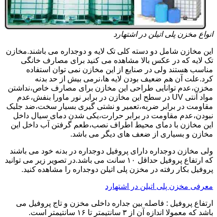
انواع مخزن پلی اتیلن در اشتهارد
این مخازن شامل دو دسته کلی تک لایه و دوجداره می باشند.مخازن
تک لایه که در عکس بالا مشاهده می کنید برای مصارف خانگی
مناسب هستند ولی در صنایع از این مخازن نمی توان استفاده
کرد.علت آن هم ضعیف بودن لایه ها،نرمی بیش از حد بدنه
مخزن،عدم توانایی طراحی این مخازن برای مصارف خاص،نداشتن
مواد آنتی UV در سطح این مخازن در برابر نور ماورا بنفش،عدم
مقاومت در برابر ضربه،تعمیر و نشتی گیری بسیار سخت،ضد جلبک
نبودن،عدم مقاومت در برابر حرارت،یکی شدن دمای سیال داخل
این مخازن با دمای محیط اطراف نصب،طعم گرفتن آب داخل این
مخازن و بسیاری از ضعف های دیگر می باشد.
ولی مخازن دوجداره دارای پروفیل دوجداره در بدنه خود می باشند
که ارتفاع پروفیل حداقل ۱۰ سانت می باشد.در تصویر زیر می توانید
پروفیل بکار رفته در مخزن پلی اتیلن دوجداره را مشاهده کنید.
معرفی مخزن پلی اتیلن در اشتهارد
ارتفاع پروفیل : فاصله بین جداره داخلی مخزن و تاج پروفیل می
باشد که معمولا اندازه آن از ۳ سانتیمتر تا ۱۶ سانتیمتر است.