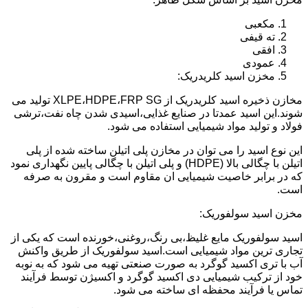
مکعبی
ته قیفی
افقی
عمودی
مخزن اسید کلریدریک:
مخازن ذخیره اسید کلریدریک از XLPE،HDPE،FRP SG تولید می
شوند.این اسید عمدتا در صنایع غذایی،اسیدی شدن چاه نفت،ترشی
فولاد و تولید مواد شیمیایی استفاده می شود.
این نوع اسید را می توان در مخازن پلی اتیلن ساخته شده از پلی
اتیلن با چگالی بالا (HDPE) و پلی اتیلن با چگالی پایین نگهداری نمود
که در برابر خاصیت شیمیایی ان مقاوم است و مقرون به صرفه
است.
مخزن اسید سولفوریک:
اسید سولفوریک مایع غلیظ،بی رنگ،روغنی،خورنده است که یکی از
تجاری ترین مواد شیمیایی است.اسید سولفوریک از طریق واکنش
آب با تری اکسید گوگرد به صورت صنعتی تهیه می شود که به نوبه
خود از ترکیب شیمیایی دی اکسید گوگرد و اکسیژن توسط فرآیند
تماس یا فرآیند محفظه ای ساخته می شود.