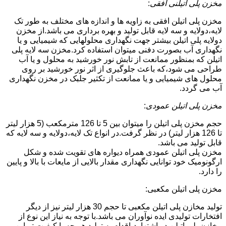
مخزن پلی اتیلنی افقی
:
مخزن پلی اتیلن افقی به زاویه ها و اندازه های مختلف به طور تک
لایه،دولایه و سه لایه قابل تولید و بهره برداری می باشد.از مخزن
دولایه پلی اتیلن بیشتر جهت نگهداری محلولهایی که شیمیایی و یا
نگهداری آب بصورت دفنی میتوان استفاده کرد.مخزن سه لایه پلی
اتیلن که بمنظور ممانعت از تابش نور خورشید به محلول و یا آب
طراحی می شود،که باعث جلوگیری از اثر نور خورشید بر روی
محلول های شیمیایی و یا ممانعت از تکثیر جلبک در مخزن نگهداری
آب می گردد.
مخزن پلی اتیلن عمودی
:
حجم مخزن پلی اتیلن را میتوان بین 5 تا 126 مترمکعب (5 هزار لیتر
تا 126 هزار لیتر) در نظر گرفت.در انواع تک لایه،دولایه و سه لایه که
قابل تولید می باشد.
مخزن پلی اتیلن عمودی همراه دیواره های تقویت شده و شکل
ارگونومیک خود توانایی نگهداری مقدار بالایی از مایعات با بالا و پایین
را دارد.
مخزن پلی اتیلن مکعبی:
تولید مخازن پلی اتیلن مکعبی تا حجم 30 هزار لیتر نیز از دیگر
افتخارات تولیدی ایده نوآوران می باشد.با توجه به نیاز این نوع از
مخازن پلی اتیلن در اشتهارد،اقدام به تولید هر چه با کیفیت تر این