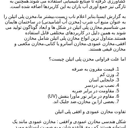
کشاورزی گرفته تا صنایع شیمیایی استفاده می شوند.همچنین به
تازگی نیز جمع آوری آب باران به این کاربردها اضافه شده است.
به گزارش ایسنا،بنابر اعلام ناب زیست،بیشتر ما،مخزن پلی اتیلن را
به عنوان منبع آب شرب (مخزن آب آشامیدنی) در ساختمان هایمان
می شناسیم.مخازن پلی اتیلن در شکل ها و ابعاد گوناگون تولید می
شوند به همین دلیل در کاربردهای مختلفی قابل استفاده
هستند.متداول ترین انواع مخازن پلی اتیلن شامل مخازن
افقی،مخازن عمودی،مخازن آسانرو یا کتابی،مخازن مکعبی و
مخازن قیفی هستند.
اما علت فراوانی مخزن پلی اتیلن چیست؟
قیمت مقرون به صرفه
وزن کم
جابجایی آسان
نصب بی دردسر
مقاومت در برابر ضربه
مقاوم در برابر نور ماورا بنفش (UV)
بعضی ازا ین مخازن،ضد جلبک اند.
تفاوت مخازن عمودی و افقی پلی اتیلن
شکل هندسی مخازن عمودی و افقی
: مخازن عمودی مانند یک
استوانه هستند که روی قاعده شان و به صورت ایستاده مورد