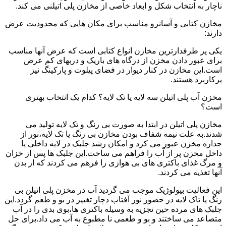
ناچار به انتخاب شکل و ابعاد خاصی از مخازن پلی اتیلنی می کند.
مخازن کتابی و آسانرو مناسب برای مکان هایی که محدودیت عرض
دارند:
یکی پر طرفدارترین مخازن انواع کتابی است که عرض آنها مناسب
برای عبور دادن مخزن از درگاه های باریک و دربهای کم عرض
است.این مخازن در کنار دیوار در فضای پیلوت و پارکینگ نیز
پرکاربرد هستند.
مخزن آب پلی اتیلن سه لایه یا تک لایه؟ کدام یک انتخاب بهتری
است؟
مخازن پلی اتیلن در ابتدا به صورت بی رنگ و تک لایه تولید می
شدند.به علت نیمه شفاف بودن مخازن بی رنگ یا تک لایه،نور از
جداره مخزن عبور می کرد و امکان رشد جلبک در لایه داخلی یا
داخل مخزن پر از آب را فراهم می ساخت.این جلبک ها پس از خزان
و مرگ غذای باکتری های بی هوازی را فرهم می کردند که از بدن
آنها تغذیه می کردند.
این فعالیت بیولوژیک موجب می گردید آب در مخزن پلی اتیلن بی
رنگ یا تاک لایه در حضور نور آفتاب دچار تغییر در بو و طعم گردد.این
جلبک های مرده حین تجزیه به وسیله باکتری ها،بوی بدی را در آب
متصاعد می ساختند و بو و طعمی نا مطبوع به آب می داد.برای حل