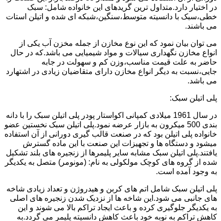
در اختیار دارد.متداول ترین گریدهای این خانواده شامل: سبک
خطی،سبک با دانسیته متوسط،سنگین،شبکه ای شده و اتیلن استات
می باشند.
می توان بیان نمود که این نوع مخازن از جمله مخزن آب یکی از
انواع مخازن نگهداری سیالات و مواد شیمیایی می باشد.که در حال
حاضر به علت قیمت مناسب،وزن کم و سهولت در جابه
جایی،نسبت به دیگر انواع مخازن دارای متقاضیان زیادی در اشتهارد
می باشد.
پلی اتیلن سبک:
در سال 1961 میلادی کمپانی اکواستار پودر پلی اتیلن سبک را با دانه
بندی 500 میکرون به بازار عرضه نمود.پلی اتیلن سبک نخستین عضو
خانواده پلی اتیلن بود که در صنعت قالب گیری دورانی از آن استفاده
میشود و دستگاه ها و تجهیزات این صنعت با این ماده گسترش
یافتند.پلی اتیلن سبک مشابه سایر پلیمرها از زنجیره های بلند تشکیل
شده از گروه های کوچک مولکولی به نام: (مونومر) متصل به یکدیگر
به وجود آمده است.
پلی اتیلن سبک شامل اتم های کربن و هیدروژن و تعداد زیادی شاخه
های جانبی می شود.این شاخه ها از نزدیک شدن زنجیره های اصلی
به یکدیگر جلوگیری کرده و باعث ایجاد تراکم بالا می شوند و این
کاهش تراکم به نوبه خود باعث کاهش دانسیته پلیمر می گردد.به