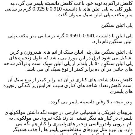
کاهش تراکم به نوبه خود باعث کاهش دانسیته پلیمر می گردد.به
طور کلی به پلی اتیلن های با دانسیته 0.910 تا 0.925 گرم بر سانتی
متر مکعب،پلی اتیلن سبک میتوان گفت.
پلی اتیلن سنگین
پلی اتیلن با دانسیته 0.941 تا 0.959 گرم بر سانتی متر مکعب پلی
اتیلن سنگین نام دارد.
پلی اتیلن سنگین مثل پلی اتیلن سبک از اتم های هیدروژن و کربن
تشکیل می شود.فرق در این مورد می باشد که طول زنجیره های
پلی اتیلن سنگین ۵۰ بار بلندتر از پلی اتیلن سبک است و تراکم شاخه
های جانبی در آن ده برابر کمتر از نوع.سبک آن می باشد.
کاهش تعداد شاخه های کناری در آن ده برابر کمتر از نوع سبک آن
است.کاهش تعداد شاخه های کناری سبب افزایش پراکندگی زنجیره
های پلیمری
و در نتیجه بالا رفتن دانسیته پلیمر می گردد.
نیروهای فیزیکی یا شیمیایی خارجی در جهت نگه داشتن مولکولهای
پلیمری در کنار هم دیگر نقشی ندارند بلکه نیروی بین مولکولی به
نام نیرویی واندروالسی،زنجیر های پلیمری را کنار هم نگه می
دارد.این نیرو مثل نیروهای مغناطیسی پلیمر ها را جذب همدیگر