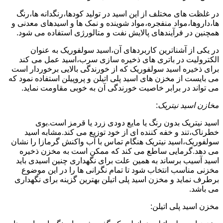
در غلظت های مختلف از این اسید در تولید کودها،رنگدانه ها،رنگ
ها،داروها،مواد منفجره،مواد شوینده و نمک ها و اسیدهای معدنی و
همچنین در فرآیندهای پالایش نفت و متالورژی استفاده می شود.
در یکی از آشناترین کاربردهای آن،اسید سولفوریک به عنوان
الکترولیت در باتری های ذخیره سازی سرب،اسید عمل می کند
برای ذخیره اسید سولفوریک که از خورندگی بالایی برخوردار است
می بایست از مخزن های اسید پلی اتیلن و پروپیلن استفاده نمود که
می تواند در برابر خاصیت خورندگی آن به خوبی مقاومت نماید.
مخازن اسید نیتریک
:
اسید نیتریک بدون رنگ یا مایع دودی زرد یا قرمز است.بوی
خطرناک،تند و خفه کننده ای از خود توزیع می کند.مشابه اسید
سولفوریک،اسید نیتریک هنگام تماس با آب واکنش گرمازا را نشان
می دهد.گرمایی ساطع می کند که ممکن است به مخزن ذخیره
اسید آسیب برساند به همین علت برای نگهداری چنین اسیدی باید
مخزنی مناسب انتخاب شود تا تمام نگرانی ها را در این موضوع
برطرف نماید و مخزن اسید پلی اتیلن بهترین گزینه برای نگهداری
می باشد.
مخزن اسید پلی اتیلن: