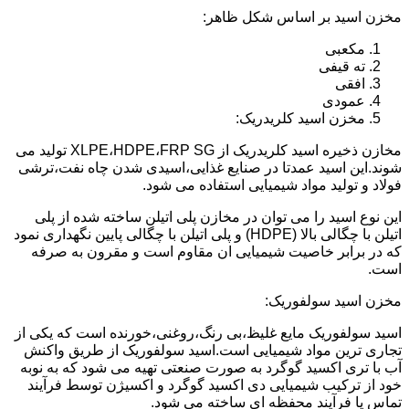
مخزن اسید بر اساس شکل ظاهر:
مکعبی
ته قیفی
افقی
عمودی
مخزن اسید کلریدریک:
مخازن ذخیره اسید کلریدریک از XLPE،HDPE،FRP SG تولید می
شوند.این اسید عمدتا در صنایع غذایی،اسیدی شدن چاه نفت،ترشی
فولاد و تولید مواد شیمیایی استفاده می شود.
این نوع اسید را می توان در مخازن پلی اتیلن ساخته شده از پلی
اتیلن با چگالی بالا (HDPE) و پلی اتیلن با چگالی پایین نگهداری نمود
که در برابر خاصیت شیمیایی ان مقاوم است و مقرون به صرفه
است.
مخزن اسید سولفوریک:
اسید سولفوریک مایع غلیظ،بی رنگ،روغنی،خورنده است که یکی از
تجاری ترین مواد شیمیایی است.اسید سولفوریک از طریق واکنش
آب با تری اکسید گوگرد به صورت صنعتی تهیه می شود که به نوبه
خود از ترکیب شیمیایی دی اکسید گوگرد و اکسیژن توسط فرآیند
تماس یا فرآیند محفظه ای ساخته می شود.