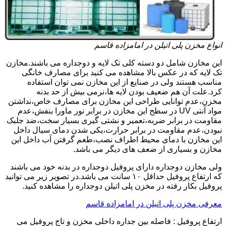
انواع مخزن پلی اتیلن در امامزاده قاسم
این مخازن شامل دو دسته کلی تک لایه و دوجداره می باشند.مخازن
تک لایه که در عکس بالا مشاهده می کنید برای مصارف خانگی
مناسب هستند ولی در صنایع از این مخازن نمی توان استفاده
کرد.علت آن هم ضعیف بودن لایه ها،نرمی بیش از حد بدنه
مخزن،عدم توانایی طراحی این مخازن برای مصارف خاص،نداشتن
مواد آنتی UV در سطح این مخازن در برابر نور ماورا بنفش،عدم
مقاومت در برابر ضربه،تعمیر و نشتی گیری بسیار سخت،ضد جلبک
نبودن،عدم مقاومت در برابر حرارت،یکی شدن دمای سیال داخل
این مخازن با دمای محیط اطراف نصب،طعم گرفتن آب داخل این
مخازن و بسیاری از ضعف های دیگر می باشد.
ولی مخازن دوجداره دارای پروفیل دوجداره در بدنه خود می باشند
که ارتفاع پروفیل حداقل ۱۰ سانت می باشد.در تصویر زیر می توانید
پروفیل بکار رفته در مخزن پلی اتیلن دوجداره را مشاهده کنید.
معرفی مخزن پلی اتیلن در امامزاده قاسم
ارتفاع پروفیل : فاصله بین جداره داخلی مخزن و تاج پروفیل می