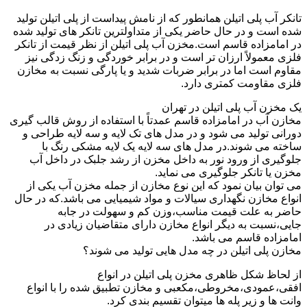
تانکر آب پلی اتیلن همانطور که از نامش پیداست از پلی اتیلن تولید
شده است و در حال حاضر یکی از متداولترین تانکر های تولید شده
در امامزاده قاسم است.مخزن آب پلی اتیلن از نظر قیمت از تانکر
فلزی معمولاً ارزان تر است و در برابر خوردگی و زنگ زدگی نیز
مقاوم است اما در برابر ضربات شدید و یا پارگی نسبت به مخازن
فلزی مقاومت کمتری دارد.
یک مخزن آب پلی اتیلن در تهران
مخازن آب در امامزاده قاسم عمدتاً با استفاده از روش قالب گیری
دورانی تولید می شود و در مدل های تک لایه و سه لایه طراحی و
ساخته می شوند.در مدل های سه لایه یک لایه مشکی رنگ با
جلوگیری از ورود نور به داخل مخزن از رشد جلبک در داخل آب
مخزن یا تانکر جلوگیری می نماید.
می توان بیان نمود که این نوع مخازن از جمله مخزن آب یکی از
انواع مخازن نگهداری سیالات و مواد شیمیایی می باشد.که در حال
حاضر به علت قیمت مناسب،وزن کم و سهولت در جابه
جایی،نسبت به دیگر انواع مخازن دارای متقاضیان زیادی در
امامزاده قاسم می باشد.
مخازن پلی اتیلن در چه مدل هایی تولید می شوند؟
از لحاظ شکل ظاهری مخزن پلی اتیلن در انواع
افقی،عمودی،مخروطی،مکعبی و مخازن تطبیق شده را با انواع
وانت ها و زیر پله ها میتوان تقسیم بندی کرد.