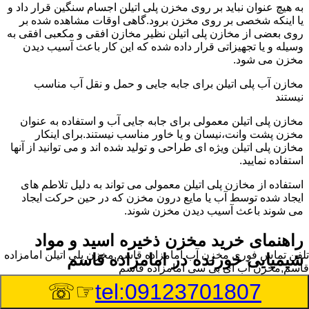
به هیچ عنوان نباید بر روی مخزن پلی اتیلن اجسام سنگین قرار داد و
یا اینکه شخصی بر روی مخزن برود.گاهی اوقات مشاهده شده بر
روی بعضی از مخازن پلی اتیلن نظیر مخازن افقی و مکعبی افقی به
وسیله و یا تجهیزاتی قرار داده شده که این کار باعث آسیب دیدن
مخزن می شود.
مخازن آب پلی اتیلن برای جابه جایی و حمل و نقل آب مناسب
نیستند
مخازن پلی اتیلن معمولی برای جابه جایی آب و استفاده به عنوان
مخزن پشت وانت،نیسان و یا خاور مناسب نیستند.برای اینکار
مخازن پلی اتیلن ویژه ای طراحی و تولید شده اند و می توانید از آنها
استفاده نمایید.
استفاده از مخازن پلی اتیلن معمولی می تواند به دلیل تلاطم های
ایجاد شده توسط آب یا مایع درون مخزن که در حین حرکت ایجاد
می شوند باعث آسیب دیدن مخزن شوند.
راهنمای خرید مخزن ذخیره اسید و مواد
تلفن تماس فوری
مخزن آب امامزاده قاسم,مخزن پلی اتیلن امامزاده
شیمیایی خورنده در امامزاده قاسم
قاسم,مخزن آب ای بی سی امامزاده قاسم
☞☏
tel:09123701807
مخزن ذخیره اسید و مواد شیمیایی باید به گونه ای تولید شوند که
بتوانند در برابر چگالی نسبتا بالا و خورندگی انواع اسیدها مقاومت