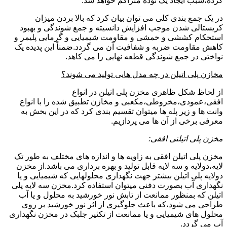
کرده،سبب ایجاد یک توده متراکم خواهد شد.
در یک جمع بندی کلی می توان بیان کرد که بالا بردن میزان
کریستالی شدن موجب افزایش دانسیته و جمع شوندگی و بهبود
استحکام کششی و خمشی و مقاومت شیمیایی و گرمایی پلیمر و
کاهش مقاومت ضربه و شفافیت آن می گردد.ضمناً این پدیده یک
نواختی در جمع شوندگی قطعه نهایی را می کاهد.
مخازن پلی اتیلن در چه مدل هایی تولید می شوند؟
از لحاظ شکل ظاهری مخزن پلی اتیلن در انواع
افقی،عمودی،مخروطی،مکعبی و مخازن تطبیق شده را با انواع
وانت ها و زیر پله ها میتوان تقسیم بندی کرد که در این بخش به
معرفی برخی از آن ها می پردازیم.
مخزن پلی اتیلنی افقی:
مخزن پلی اتیلن افقی به زاویه ها و اندازه های مختلف به طور تک
لایه،دولایه و سه لایه قابل تولید و بهره برداری می باشد.از مخزن
دولایه پلی اتیلن بیشتر جهت نگهداری محلولهایی که شیمیایی و یا
نگهداری آب بصورت دفنی میتوان استفاده کرد.مخزن سه لایه پلی
اتیلن که بمنظور ممانعت از تابش نور خورشید به محلول و یا آب
طراحی می شود،که باعث جلوگیری از اثر نور خورشید بر روی
محلول های شیمیایی و یا ممانعت از تکثیر جلبک در مخزن نگهداری
آب می گردد.