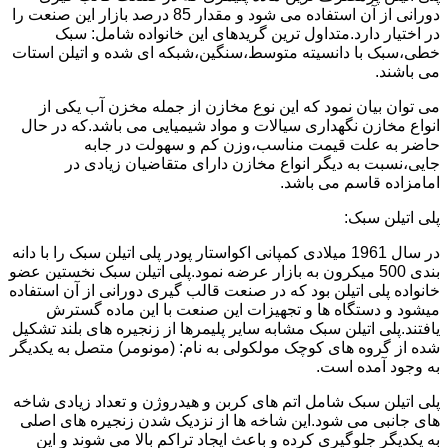
دورانی از آن استفاده می شود و مقدار 85 درصد بازار این صنعت را
در اختیار دارد.متداول ترین گریدهای این خانواده شامل: سبک
خطی،سبک با دانسیته متوسط،سنگین،شبکه ای شده و اتیلن استات
می باشند.
می توان بیان نمود که این نوع مخازن از جمله مخزن آب یکی از
انواع مخازن نگهداری سیالات و مواد شیمیایی می باشد.که در حال
حاضر به علت قیمت مناسب،وزن کم و سهولت در جابه
جایی،نسبت به دیگر انواع مخازن دارای متقاضیان زیادی در
امامزاده قاسم می باشد.
پلی اتیلن سبک:
در سال 1961 میلادی کمپانی اکواستار پودر پلی اتیلن سبک را با دانه
بندی 500 میکرون به بازار عرضه نمود.پلی اتیلن سبک نخستین عضو
خانواده پلی اتیلن بود که در صنعت قالب گیری دورانی از آن استفاده
میشود و دستگاه ها و تجهیزات این صنعت با این ماده گسترش
یافتند.پلی اتیلن سبک مشابه سایر پلیمرها از زنجیره های بلند تشکیل
شده از گروه های کوچک مولکولی به نام: (مونومر) متصل به یکدیگر
به وجود آمده است.
پلی اتیلن سبک شامل اتم های کربن و هیدروژن و تعداد زیادی شاخه
های جانبی می شود.این شاخه ها از نزدیک شدن زنجیره های اصلی
به یکدیگر جلوگیری کرده و باعث ایجاد تراکم بالا می شوند و این