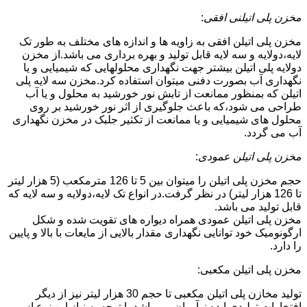
مخزن پلی اتیلنی افقی
:
مخزن پلی اتیلن افقی به زاویه ها و اندازه های مختلف به طور تک
لایه،دولایه و سه لایه قابل تولید و بهره برداری می باشد.از مخزن
دولایه پلی اتیلن بیشتر جهت نگهداری محلولهایی که شیمیایی و یا
نگهداری آب بصورت دفنی میتوان استفاده کرد.مخزن سه لایه پلی
اتیلن که بمنظور ممانعت از تابش نور خورشید به محلول و یا آب
طراحی می شود،که باعث جلوگیری از اثر نور خورشید بر روی
محلول های شیمیایی و یا ممانعت از تکثیر جلبک در مخزن نگهداری
آب می گردد.
مخزن پلی اتیلن عمودی
:
حجم مخزن پلی اتیلن را میتوان بین 5 تا 126 مترمکعب (5 هزار لیتر
تا 126 هزار لیتر) در نظر گرفت.در انواع تک لایه،دولایه و سه لایه که
قابل تولید می باشد.
مخزن پلی اتیلن عمودی همراه دیواره های تقویت شده و شکل
ارگونومیک خود توانایی نگهداری مقدار بالایی از مایعات با بالا و پایین
را دارد.
مخزن پلی اتیلن مکعبی:
تولید مخازن پلی اتیلن مکعبی تا حجم 30 هزار لیتر نیز از دیگر
افتخارات تولیدی ایده نوآوران می باشد.با توجه به نیاز این نوع از