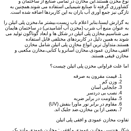
نوع مخزن هستند.این مخازن در تمامی صنایع از ساختمان و
کشاورزی گرفته تا صنایع شیمیایی استفاده می شوند.همچنین به
تازگی نیز جمع آوری آب باران به این کاربردها اضافه شده است.
به گزارش ایسنا،بنابر اعلام ناب زیست،بیشتر ما،مخزن پلی اتیلن را
به عنوان منبع آب شرب (مخزن آب آشامیدنی) در ساختمان هایمان
می شناسیم.مخازن پلی اتیلن در شکل ها و ابعاد گوناگون تولید می
شوند به همین دلیل در کاربردهای مختلفی قابل استفاده
هستند.متداول ترین انواع مخازن پلی اتیلن شامل مخازن
افقی،مخازن عمودی،مخازن آسانرو یا کتابی،مخازن مکعبی و
مخازن قیفی هستند.
اما علت فراوانی مخزن پلی اتیلن چیست؟
قیمت مقرون به صرفه
وزن کم
جابجایی آسان
نصب بی دردسر
مقاومت در برابر ضربه
مقاوم در برابر نور ماورا بنفش (UV)
بعضی ازا ین مخازن،ضد جلبک اند.
تفاوت مخازن عمودی و افقی پلی اتیلن
شکل هندسی مخازن عمودی و افقی
: مخازن عمودی مانند یک