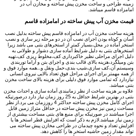
زمینه طراحی و ساخت مخزن پیش ساخته و مخازن آب در
امامزاده قاسم میباشد.
قیمت مخزن آب پیش ساخته در امامزاده قاسم
هزینه ساخت مخزن آب در امامزاده قاسم پیش ساخته بدلیل نصب
آسان و کوتاه بودن اجرای نصب آن در دو مرحله زیر سازی و نصب
استخر آماده در محل،بسیار کمتر از استخرهای بتنی می باشد زیرا
استخرهای بتنی به دلیل شرایط آماده سازی دشوار و طولانی به
دلیل اجرای مراحلی نظیر خاکبرداری کف،مخلوط ریزی کف،تهیه
بتن ومیلگرد،هزینه بالای قالب بندی و اجرای بتن و آراما توربندی
وسیستم آن،کف سازی،شیب بندی،حمل ونقل و...همه موارد فوق و
از همه مهمتر برای اجرای مراحل فوق تعداد بالایی نیروی انسانی
نیازدارد که تمامی موارد فوق دلیلی برای هزینه بالای ساخت مخزن
بتنی میباشد.
علاوه بر هزینه ساخت از نظر زمانبندی آماده سازی و احداث مخزن
بتنی در بهترین شرایط حداقل به 25 روز زمان نیاز دارد درصورتیکه
اجرای کامل مخزن پیش ساخته حداکثر 4 روززمان می برد.از نظر
مساحت زمین نیز مخزن پیش ساخته در حداقل متراژ زمین قابل
اجرا میباشند در صورتیکه برای منبع های بتنی مساحت بیشتری از
زمین نیاز میباشد.لازم به ذکر است که افزایش قطر استخر ها یا
افزایش تعداد و نحوه چیدمان در طراحی مخازن پیش ساخته می
تواند مقدار زمین حاشیه استخر ها را کاهش دهد.