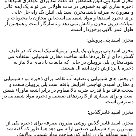
مخزن اسید پلی اتیلن همانطور که گفت شد برای نگهداری اسیدها و
ذخیره سازی آنها به خصوص در مدت طولانی می تواند یک ایده عالی
و مقرون به صرفه باشد.مخزن اسید پلی اتیلن یک راه حل عالی
برای ذخیره اسیدها و مواد شیمیایی است.این مخازن با محتویات و
سیالات درون مخزن واکنش نمی دهد و ناسازگار است و همچنین از
طول عمر بالایی برخوردار است.
مخزن اسید پلی پروپیلن:
مخزن اسید پلی پروپیلن،یک پلیمر ترموپلاستیک است که در طیف
گسترده ای از کاربردها مانند ساخت مخازن شیمیایی استفاده می
شود.مخازن پلی پروپیلن در جایی که مایعات با دمای بالا نیاز به
ذخیره یا پردازش دارند ایده آل هستند.
در بخش های شیمیایی و تصفیه آب،تقاضا برای ذخیره مواد شیمیایی
و مخازن اسیدی تهاجمی افزایش یافته است.پلی پروپیلن سفت و
سخت،فاقد بو با قدرت ضربه بالا،مقاوم در برابر اشعه ماوراء بنفش
است و برای بسیاری از کاربردهای صنعتی و ذخیره مواد شیمیایی در
دسترس است.
مخزن اسید فایبرگلاس:
مخزن اسید فایبر گلاس روشی مقرون بصرفه برای ذخیره یکی از
مهمترین مواد شیمیایی صنعتی ارائه می دهد.همانطور که گفته شد
از اسید سولفوریک در تولید کود،ساخت مواد شیمیایی،پالایش