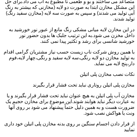
متصاعد می ساختند و بو و طعمی نا مطبوع به آب می داد.برای حل
این مشکل مخازن ابتدا به صورت دو لایه (مخازنی که بیشتر به رنگ
آبی تولید می شدند) و سپس به صورت سه لایه (مخازن سفید رنگ)
تولید شدند.
در این مخازن لایه میانی مشکی رنگ مانع از عبور نور خورشید به
داخل مخزن می شود.به این ترتیب جلبک ها بدون حضور نور
خورشید شانسی برای رشد و تکثیر پیدا نمی کنند.
با همین روش شرکت ناب زیست حسب نیاز مشتریان گرامی اقدام
به تولید مخازن دو لایه رنگی،سه لایه سفید و رنگی،چهار لایه،فوم
دار،پنج لایه می نماید.
نکات نصب مخازن پلی اتیلن
مخازن پلی اتیلن روتاری نباید تحت فشار قرار بگیرند
مخازن آب پلی اتیلن به هیچ عنوان نباید تحت فشار قرار بگیرند و یا
به عبارت دیگر نباید هوابند شوند.این موضوع برای مخازن حجیم یک
ضرورت هست و به همین دلیل حتماً پیشنهاد می شود بر روی آنها
ونت یا هواکش نصب شود.
از قرار دادن اجسام سنگین بر روی بدنه مخازن پلی اتیلن خود داری
نمایید