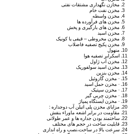
مخازن نگهداری مشتقات نفتی
مخزن نفت خام
مخزن واسطه
مخزن های فرآورده ها
مخزن های بارگیری و پخش
مخزن اسید
مخزن مخروطی – قیفی یا کونیک
مخزن پکیج تصفیه فاضلاب
منهول
اسکرابر تصفیه هوا
مخزن آب ژاول
مخزن اسید سولفوریک
مخزن بنزین
· مخزن گازوئیل
· مخزن حمل اسید
· مخزن سپتیک
· مخزن چربی گیر
· مخزن ایستگاه پمپاژ
مزایای مخزن پلی اتیلن آب دوجداره :
مقاومت در برابر اشعه ماوراء بنفش
ساختمند بودن جداره ها و عمر طولانی
قابلیت ساخت در حجم های مختلف
سرعت بالا در ساخت،نصب و راه اندازی