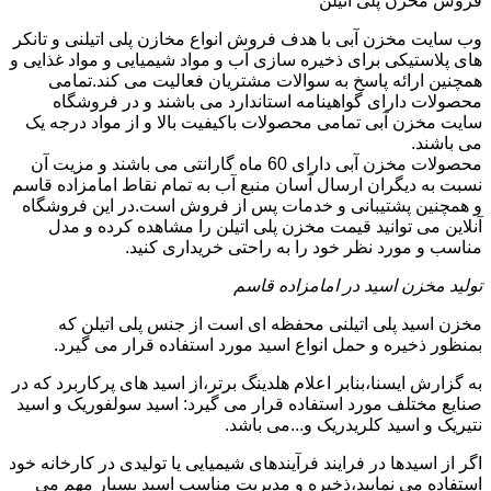
فروش مخزن پلی اتیلن
وب سایت مخزن آبی با هدف فروش انواع مخازن پلی اتیلنی و تانکر
های پلاستیکی برای ذخیره سازی آب و مواد شیمیایی و مواد غذایی و
همچنین ارائه پاسخ به سوالات مشتریان فعالیت می کند.تمامی
محصولات دارای گواهینامه استاندارد می باشند و در فروشگاه
سایت مخزن آبی تمامی محصولات باکیفیت بالا و از مواد درجه یک
می باشند.
محصولات مخزن آبی دارای 60 ماه گارانتی می باشند و مزیت آن
نسبت به دیگران ارسال آسان منبع آب به تمام نقاط امامزاده قاسم
و همچنین پشتیبانی و خدمات پس از فروش است.در این فروشگاه
آنلاین می توانید قیمت مخزن پلی اتیلن را مشاهده کرده و مدل
مناسب و مورد نظر خود را به راحتی خریداری کنید.
تولید مخزن اسید در امامزاده قاسم
مخزن اسید پلی اتیلنی محفظه ای است از جنس پلی اتیلن که
بمنظور ذخیره و حمل انواع اسید مورد استفاده قرار می گیرد.
به گزارش ایسنا،بنابر اعلام هلدینگ برتر،از اسید های پرکاربرد که در
صنایع مختلف مورد استفاده قرار می گیرد: اسید سولفوریک و اسید
نتیریک و اسید کلریدریک و...می باشد.
اگر از اسیدها در فرایند فرآیندهای شیمیایی یا تولیدی در کارخانه خود
استفاده می نمایید،ذخیره و مدیریت مناسب اسید بسیار مهم می