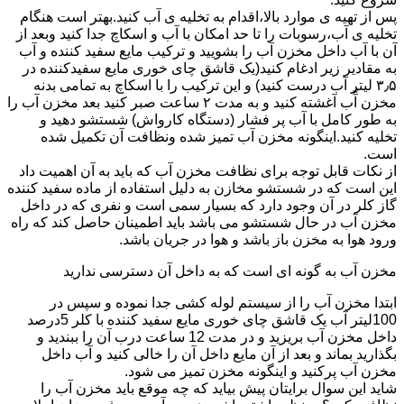
پس از تهیه ی موارد بالا،اقدام به تخلیه ی آب کنید.بهتر است هنگام
تخلیه ی آب،رسوبات را تا حد امکان با آب و اسکاچ جدا کنید وبعد از
آن با آب داخل مخزن آب را بشویید و ترکیب مایع سفید کننده و آب
به مقادیر زیر ادغام کنید(یک قاشق چای خوری مایع سفیدکننده در
۳٫۵ لیتر آب درست کنید) و این ترکیب را با اسکاچ به تمامی بدنه
مخزن آّب آغشته کنید و به مدت ۲ ساعت صبر کنید بعد مخزن آب را
به طور کامل با آب پر فشار (دستگاه کارواش) شستشو دهید و
تخلیه کنید.اینگونه مخزن آب تمیز شده ونظافت آن تکمیل شده
است.
از نکات قابل توجه برای نظافت مخزن آب که باید به آن اهمیت داد
این است که در شستشو مخازن به دلیل استفاده از ماده سفید کننده
گاز کلر در آن وجود دارد که بسیار سمی است و نفری که در داخل
مخزن آب در حال شستشو می باشد باید اطمینان حاصل کند که راه
ورود هوا به مخزن باز باشد و هوا در جریان باشد.
مخزن آب به گونه ای است که به داخل آن دسترسی ندارید
ابتدا مخزن آب را از سیستم لوله کشی جدا نموده و سپس در
100لیتر آب یک قاشق چای خوری مایع سفید کننده با کلر 5درصد
داخل مخزن آب بریزید و در مدت 12 ساعت درب آن را ببندید و
بگذارید بماند و بعد از آن مایع داخل آن را خالی کنید و آب داخل
مخزن آب پرکنید و اینگونه مخزن تمیز می شود.
شاید این سوال برایتان پیش بیاید که چه موقع باید مخزن آب را