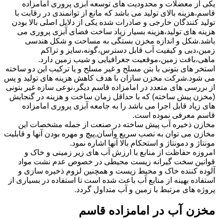
یکی از معضلات و محدودیت های توسعه آبزی پروری امامزاده
قاسم،هزینه بالای تولید می باشد که مانع از توانمندی در رقابت با
تولید کنندگان خارجی و صادرات شده یکی از دلایل اصلی بالا بودن
هزینه های تولید،هزینه بسیار زیاد ساخت فضای آبزی پروری می
باشد.شکل و اندازه مخزن بستگی به مساحت و شکل هندسی
زمین،دبی و کیفیت آب قابل دسترس،گونه،سایز و تراکم
ماهی،بافت زمین،موقعیت جغرافیایی و شیب زمین دارد.
استخر های بتونی با بتن مسلح و غیر مسلح و یا ترکیب این دو ساخته
می شود.شرکت مخزن سازان با هدف کاهش هزینه های تولید و پس
از بررسی های متعدد در امامزاده قاسم دیگر،نوعی سازه غیر بتونی
(مخزن پیش ساخته) که با حداقل زمان ساخت و هزینه در گنجایش
های زیاد قابل اجرا می باشد را به جامعه آبزی پروری امامزاده
قاسم معرفی نموده است.
مخازن ذخیره آب پیش ساخته در صنعت از جمله مشخصات این
مخازن می توان به نصب سریع وآسان,پیچ و مهره بودن آنها و قابلیت
مونتاژ و دمونتاژ و استحکام بالا آنها اشاره نمود.
امروزه حفاظت از منابع با ارزش آب های زیر زمینی و خاک و
قوانین سخت گیرانه زیست محیطی در خصوص عدم نشت مواد
آلوده کننده خاک و محیط زیست و همچنین لزوم ذخیره سازی و
استفاده بهینه از منابع آب باعث شده است تا استفاده در بسیاری از
پروژه های مرتبط با زمین و آب متداول گردد.
مخزن آب در امامزاده قاسم