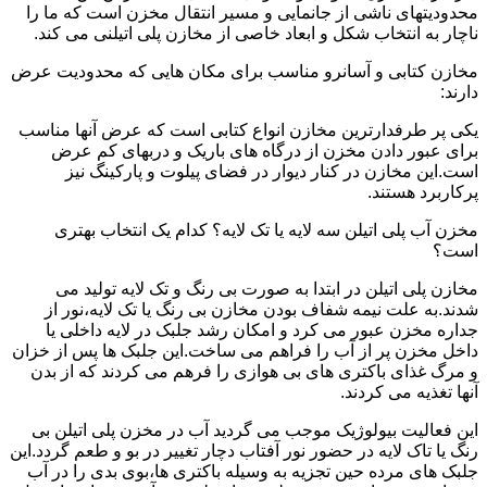
محدودیتهای ناشی از جانمایی و مسیر انتقال مخزن است که ما را
ناچار به انتخاب شکل و ابعاد خاصی از مخازن پلی اتیلنی می کند.
مخازن کتابی و آسانرو مناسب برای مکان هایی که محدودیت عرض
دارند:
یکی پر طرفدارترین مخازن انواع کتابی است که عرض آنها مناسب
برای عبور دادن مخزن از درگاه های باریک و دربهای کم عرض
است.این مخازن در کنار دیوار در فضای پیلوت و پارکینگ نیز
پرکاربرد هستند.
مخزن آب پلی اتیلن سه لایه یا تک لایه؟ کدام یک انتخاب بهتری
است؟
مخازن پلی اتیلن در ابتدا به صورت بی رنگ و تک لایه تولید می
شدند.به علت نیمه شفاف بودن مخازن بی رنگ یا تک لایه،نور از
جداره مخزن عبور می کرد و امکان رشد جلبک در لایه داخلی یا
داخل مخزن پر از آب را فراهم می ساخت.این جلبک ها پس از خزان
و مرگ غذای باکتری های بی هوازی را فرهم می کردند که از بدن
آنها تغذیه می کردند.
این فعالیت بیولوژیک موجب می گردید آب در مخزن پلی اتیلن بی
رنگ یا تاک لایه در حضور نور آفتاب دچار تغییر در بو و طعم گردد.این
جلبک های مرده حین تجزیه به وسیله باکتری ها،بوی بدی را در آب