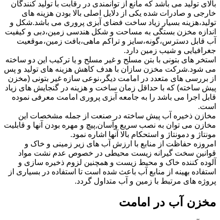
بالای تولید می باشد که مانع از توانمندی در رقابت با تولید کنندگان
خارجی و صادرات شده یکی از دلایل اصلی بالا بودن هزینه های
تولید،هزینه بسیار زیاد ساخت فضای آبزی پروری می باشد.شکل و
اندازه مخزن بستگی به مساحت و شکل هندسی زمین،دبی و کیفیت
آب قابل دسترس،گونه،سایز و تراکم ماهی،بافت زمین،موقعیت
جغرافیایی و شیب زمین دارد.
استخر های بتونی با بتن مسلح و غیر مسلح و یا ترکیب این دو ساخته
می شود.شرکت مخزن سازان با هدف کاهش هزینه های تولید و پس
از بررسی های متعدد در امامت دیگر،نوعی سازه غیر بتونی (مخزن
پیش ساخته) که با حداقل زمان ساخت و هزینه در گنجایش های زیاد
قابل اجرا می باشد را به جامعه آبزی پروری امامت معرفی نموده
است.
مخازن ذخیره آب پیش ساخته در صنعت از جمله مشخصات این
مخازن می توان به نصب سریع وآسان,پیچ و مهره بودن آنها و قابلیت
مونتاژ و دمونتاژ و استحکام بالا آنها اشاره نمود.
امروزه حفاظت از منابع با ارزش آب های زیر زمینی و خاک و
قوانین سخت گیرانه زیست محیطی در خصوص عدم نشت مواد
آلوده کننده خاک و محیط زیست و همچنین لزوم ذخیره سازی و
استفاده بهینه از منابع آب باعث شده است تا استفاده در بسیاری از
پروژه های مرتبط با زمین و آب متداول گردد.
مخزن آب در امامت