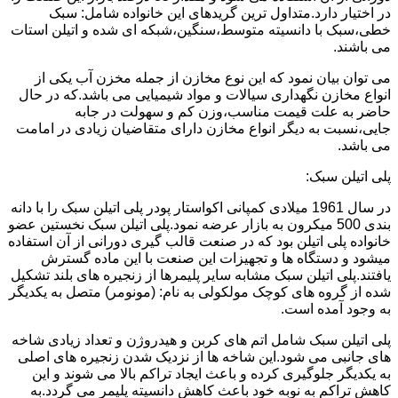
در اختیار دارد.متداول ترین گریدهای این خانواده شامل: سبک
خطی،سبک با دانسیته متوسط،سنگین،شبکه ای شده و اتیلن استات
می باشند.
می توان بیان نمود که این نوع مخازن از جمله مخزن آب یکی از
انواع مخازن نگهداری سیالات و مواد شیمیایی می باشد.که در حال
حاضر به علت قیمت مناسب،وزن کم و سهولت در جابه
جایی،نسبت به دیگر انواع مخازن دارای متقاضیان زیادی در امامت
می باشد.
پلی اتیلن سبک:
در سال 1961 میلادی کمپانی اکواستار پودر پلی اتیلن سبک را با دانه
بندی 500 میکرون به بازار عرضه نمود.پلی اتیلن سبک نخستین عضو
خانواده پلی اتیلن بود که در صنعت قالب گیری دورانی از آن استفاده
میشود و دستگاه ها و تجهیزات این صنعت با این ماده گسترش
یافتند.پلی اتیلن سبک مشابه سایر پلیمرها از زنجیره های بلند تشکیل
شده از گروه های کوچک مولکولی به نام: (مونومر) متصل به یکدیگر
به وجود آمده است.
پلی اتیلن سبک شامل اتم های کربن و هیدروژن و تعداد زیادی شاخه
های جانبی می شود.این شاخه ها از نزدیک شدن زنجیره های اصلی
به یکدیگر جلوگیری کرده و باعث ایجاد تراکم بالا می شوند و این
کاهش تراکم به نوبه خود باعث کاهش دانسیته پلیمر می گردد.به