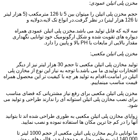
مخزن پلی اتیلن عمودی:
حجم مخزن پلی اتیلن را میتوان بین 5 تا 126 مترمکعب (5 هزار لیتر
تا 126 هزار لیتر) در نظر گرفت.در انواع تک لایه،دولایه و
سه لایه که قابل تولید می باشد.مخزن پلی اتیلن عمودی همراه
دیواره های تقویت شده و شکل ارگونومیک خود توانایی نگهداری
مقدار بالایی از مایعات با PH بالا و پایین را دارد.
مخزن پلی اتیلن مکعبی
:
تولید مخازن پلی اتیلن مکعبی تا حجم 30 هزار لیتر نیز از دیگر
افتخارات تولیدی ما می باشد.با توجه به نیاز این نوع از مخازن پلی
اتیلن در امامت،اقدام به تولید هر چه با کیفیت تر این محصول همراه
قیمت مناسب مینماییم.
مخزن پلی اتیلن مکعبی برای رفع نیاز مشتریانی که فضای مناسب
برای نصب مخازن پلی اتیلن استوانه ای را ندارند طراحی و تولید می
شود.
زوایای مخازن پلی اتیلن مکعبی به طوری طراحی شده اند تا بتوانید
آنها را در کم جا ترین مکان ها استفاده نموده و نصب نمایید.
ما توانایی داریم مخازن پلی اتیلن مکعبی از حجم 1000 لیتر تا
140.000 لیتر به طور روتاری و دوجداره در قالب های روش