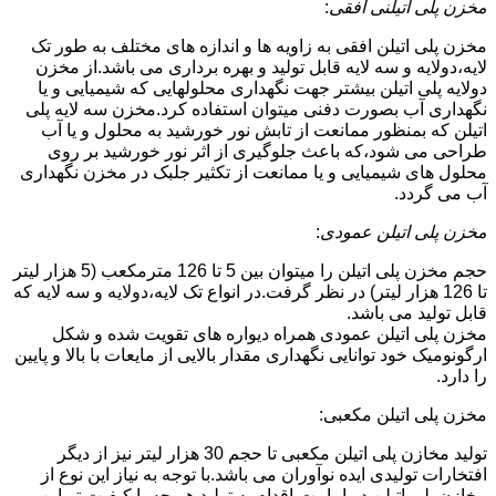
مخزن پلی اتیلنی افقی
:
مخزن پلی اتیلن افقی به زاویه ها و اندازه های مختلف به طور تک
لایه،دولایه و سه لایه قابل تولید و بهره برداری می باشد.از مخزن
دولایه پلی اتیلن بیشتر جهت نگهداری محلولهایی که شیمیایی و یا
نگهداری آب بصورت دفنی میتوان استفاده کرد.مخزن سه لایه پلی
اتیلن که بمنظور ممانعت از تابش نور خورشید به محلول و یا آب
طراحی می شود،که باعث جلوگیری از اثر نور خورشید بر روی
محلول های شیمیایی و یا ممانعت از تکثیر جلبک در مخزن نگهداری
آب می گردد.
مخزن پلی اتیلن عمودی
:
حجم مخزن پلی اتیلن را میتوان بین 5 تا 126 مترمکعب (5 هزار لیتر
تا 126 هزار لیتر) در نظر گرفت.در انواع تک لایه،دولایه و سه لایه که
قابل تولید می باشد.
مخزن پلی اتیلن عمودی همراه دیواره های تقویت شده و شکل
ارگونومیک خود توانایی نگهداری مقدار بالایی از مایعات با بالا و پایین
را دارد.
مخزن پلی اتیلن مکعبی:
تولید مخازن پلی اتیلن مکعبی تا حجم 30 هزار لیتر نیز از دیگر
افتخارات تولیدی ایده نوآوران می باشد.با توجه به نیاز این نوع از
مخازن پلی اتیلن در امامت،اقدام به تولید هر چه با کیفیت تر این