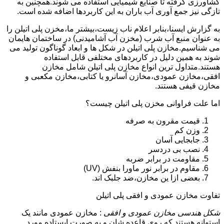
کشاورزی گرفته تا صنایع شیمیایی استفاده می شوند.همچنین به
تازگی نیز جمع آوری آب باران به این کاربردها اضافه شده است.
به گزارش ایسنا،بنابر اعلام ناب زیست،بیشتر ما،مخزن پلی اتیلن را
به عنوان منبع آب شرب (مخزن آب آشامیدنی) در ساختمان هایمان
می شناسیم.مخازن پلی اتیلن در شکل ها و ابعاد گوناگون تولید می
شوند به همین دلیل در کاربردهای مختلفی قابل استفاده
هستند.متداول ترین انواع مخازن پلی اتیلن شامل مخازن
افقی،مخازن عمودی،مخازن آسانرو یا کتابی،مخازن مکعبی و
مخازن قیفی هستند.
اما علت فراوانی مخزن پلی اتیلن چیست؟
قیمت مقرون به صرفه
وزن کم
جابجایی آسان
نصب بی دردسر
مقاومت در برابر ضربه
مقاوم در برابر نور ماورا بنفش (UV)
بعضی ازا ین مخازن،ضد جلبک اند.
تفاوت مخازن عمودی و افقی پلی اتیلن
شکل هندسی مخازن عمودی و افقی
: مخازن عمودی مانند یک
استوانه هستند که روی قاعده شان و به صورت ایستاده مورد