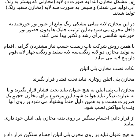
این مشکل مخازن ابتدا به صورت دو لایه (مخازنی که بیشتر به رنگ
آبی تولید می شدند) و سپس به صورت سه لایه (مخازن سفید رنگ)
تولید شدند.
در این مخازن لایه میانی مشکی رنگ مانع از عبور نور خورشید به
داخل مخزن می شود.به این ترتیب جلبک ها بدون حضور نور
خورشید شانسی برای رشد و تکثیر پیدا نمی کنند.
با همین روش شرکت ناب زیست حسب نیاز مشتریان گرامی اقدام
به تولید مخازن دو لایه رنگی،سه لایه سفید و رنگی،چهار لایه،فوم
دار،پنج لایه می نماید.
نکات نصب مخازن پلی اتیلن
مخازن پلی اتیلن روتاری نباید تحت فشار قرار بگیرند
مخازن آب پلی اتیلن به هیچ عنوان نباید تحت فشار قرار بگیرند و یا
به عبارت دیگر نباید هوابند شوند.این موضوع برای مخازن حجیم یک
ضرورت هست و به همین دلیل حتماً پیشنهاد می شود بر روی آنها
ونت یا هواکش نصب شود.
از قرار دادن اجسام سنگین بر روی بدنه مخازن پلی اتیلن خود داری
نمایید
به هیچ عنوان نباید بر روی مخزن پلی اتیلن اجسام سنگین قرار داد و