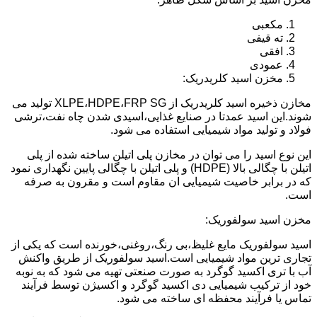
مکعبی
ته قیفی
افقی
عمودی
مخزن اسید کلریدریک:
مخازن ذخیره اسید کلریدریک از XLPE،HDPE،FRP SG تولید می
شوند.این اسید عمدتا در صنایع غذایی،اسیدی شدن چاه نفت،ترشی
فولاد و تولید مواد شیمیایی استفاده می شود.
این نوع اسید را می توان در مخازن پلی اتیلن ساخته شده از پلی
اتیلن با چگالی بالا (HDPE) و پلی اتیلن با چگالی پایین نگهداری نمود
که در برابر خاصیت شیمیایی ان مقاوم است و مقرون به صرفه
است.
مخزن اسید سولفوریک:
اسید سولفوریک مایع غلیظ،بی رنگ،روغنی،خورنده است که یکی از
تجاری ترین مواد شیمیایی است.اسید سولفوریک از طریق واکنش
آب با تری اکسید گوگرد به صورت صنعتی تهیه می شود که به نوبه
خود از ترکیب شیمیایی دی اکسید گوگرد و اکسیژن توسط فرآیند
تماس یا فرآیند محفظه ای ساخته می شود.