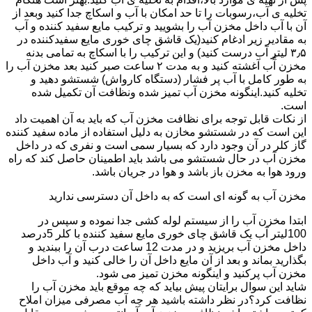
تخلیه ی آب،رسوبات را تا حد امکان با آب و اسکاچ جدا کنید وبعد از
آن با آب داخل مخزن آب را بشویید و ترکیب مایع سفید کننده و آب
به مقادیر زیر ادغام کنید(یک قاشق چای خوری مایع سفیدکننده در
۳٫۵ لیتر آب درست کنید) و این ترکیب را با اسکاچ به تمامی بدنه
مخزن آّب آغشته کنید و به مدت ۲ ساعت صبر کنید بعد مخزن آب را
به طور کامل با آب پر فشار (دستگاه کارواش) شستشو دهید و
تخلیه کنید.اینگونه مخزن آب تمیز شده ونظافت آن تکمیل شده
است.
از نکات قابل توجه برای نظافت مخزن آب که باید به آن اهمیت داد
این است که در شستشو مخازن به دلیل استفاده از ماده سفید کننده
گاز کلر در آن وجود دارد که بسیار سمی است و نفری که در داخل
مخزن آب در حال شستشو می باشد باید اطمینان حاصل کند که راه
ورود هوا به مخزن باز باشد و هوا در جریان باشد.
مخزن آب به گونه ای است که به داخل آن دسترسی ندارید
ابتدا مخزن آب را از سیستم لوله کشی جدا نموده و سپس در
100لیتر آب یک قاشق چای خوری مایع سفید کننده با کلر 5درصد
داخل مخزن آب بریزید و در مدت 12 ساعت درب آن را ببندید و
بگذارید بماند و بعد از آن مایع داخل آن را خالی کنید و آب داخل
مخزن آب پرکنید و اینگونه مخزن تمیز می شود.
شاید این سوال برایتان پیش بیاید که چه موقع باید مخزن آب را
نظافت کرد؟در نظر داشته باشید هر چه آب مصرفی میزان املاح