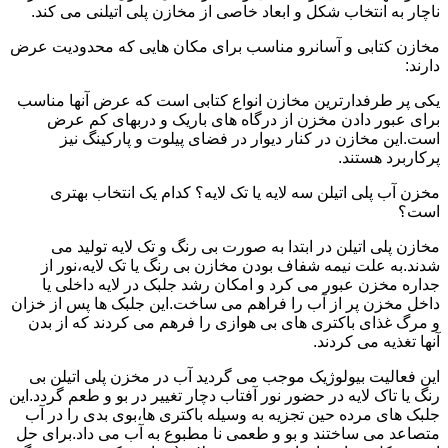
ناچار به انتخاب شکل و ابعاد خاصی از مخازن پلی اتیلنی می کند.
مخازن کتابی و آسانرو مناسب برای مکان هایی که محدودیت عرض
دارند:
یکی پر طرفدارترین مخازن انواع کتابی است که عرض آنها مناسب
برای عبور دادن مخزن از درگاه های باریک و دربهای کم عرض
است.این مخازن در کنار دیوار در فضای پیلوت و پارکینگ نیز
پرکاربرد هستند.
مخزن آب پلی اتیلن سه لایه یا تک لایه؟ کدام یک انتخاب بهتری
است؟
مخازن پلی اتیلن در ابتدا به صورت بی رنگ و تک لایه تولید می
شدند.به علت نیمه شفاف بودن مخازن بی رنگ یا تک لایه،نور از
جداره مخزن عبور می کرد و امکان رشد جلبک در لایه داخلی یا
داخل مخزن پر از آب را فراهم می ساخت.این جلبک ها پس از خزان
و مرگ غذای باکتری های بی هوازی را فرهم می کردند که از بدن
آنها تغذیه می کردند.
این فعالیت بیولوژیک موجب می گردید آب در مخزن پلی اتیلن بی
رنگ یا تاک لایه در حضور نور آفتاب دچار تغییر در بو و طعم گردد.این
جلبک های مرده حین تجزیه به وسیله باکتری ها،بوی بدی را در آب
متصاعد می ساختند و بو و طعمی نا مطبوع به آب می داد.برای حل