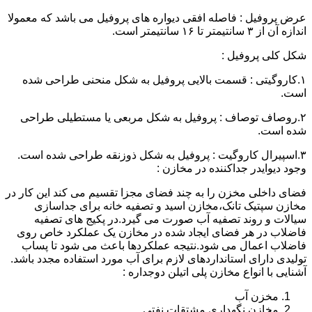
عرض پروفیل : فاصله افقی دیواره های پروفیل می باشد که معمولا
اندازه آن از ۳ سانتیمتر تا ۱۶ سانتیمتر است.
شکل کلی پروفیل :
۱.کاروگیتی : قسمت بالایی پروفیل به شکل منحنی طراحی شده
است.
۲.روصاف توصاف : پروفیل به شکل مربعی یا مستطیلی طراحی
شده است.
۳.اسپیرال کاروگیت : پروفیل به شکل ذوزنقه طراحی شده است.
وجود دیوایدر جداکننده در مخازن :
فضای داخلی مخزن را به چند فضای مجزا تقسیم می کند این کار در
مخازن سپتیک تانک،مخازن اسید و تصفیه خانه برای جداسازی
سیالات و روند تصفیه آب صورت می گیرد.در پکیج های تصفیه
فاضلاب در هر فضای ایجاد شده در مخازن یک عملکرد خاص روی
فاضلاب اعمال می شود.نتیجه عملکردها باعث می شود تا پساب
تولیدی دارای استانداردهای لازم برای آب مورد استفاده مجدد باشد.
آشنایی با انواع مخازن پلی اتیلن دوجداره :
مخزن آب
مخازن نگهداری مشتقات نفتی