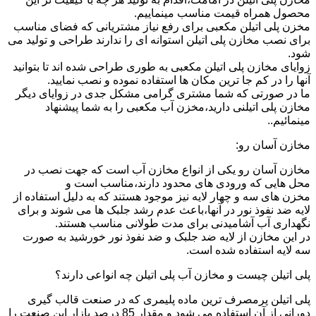
محصول همراه قیمت مناسب مینماییم.
مخزن پلی اتیلن مکعبی برای رفع نیاز مشتریانی که فضای مناسب
برای نصب مخازن پلی اتیلن استوانه ای را ندارند طراحی و تولید می
شود.
زوایای مخازن پلی اتیلن مکعبی به طوری طراحی شده اند تا بتوانید
آنها را در کم جا ترین مکان ها استفاده نموده و نصب نمایید.
ما در صورتی که شما مشتری گرامی مشکل جدی در زوایای دیگر
مخازن پلی اتیلنی دارید،مخزن آب مکعبی را به شما پیشنهاد
مینمائیم..
مخازن آسان رو:
مخازن آسان رو یکی از انواع مخازن آب است که جهت نصب در
محل هایی که ورودی های محدود دارند،مناسب است و
مخزن های سه و چهار لایه نیز موجود هستند که به دلیل استفاده از
لایه ضد نفوذ نور در آنها،باعث عدم رشد جلبک ها می شوند و برای
نگهداری آب آشامیدنی برای مدت طولانی مناسب هستند.
در این مخازن از لایه ضد جلبک و ضد نفوذ نور خورشید به صورت
سه لایه استفاده شده است.
پلی اتیلن چیست و مخازن آب پلی اتیلن چه انواعی دارند؟
پلی اتیلن پرمصرف ترین ماده پلیمری که در صنعت قالب گیری
دورانی از آن استفاده می شود و مقدار 85 درصد بازار این صنعت را