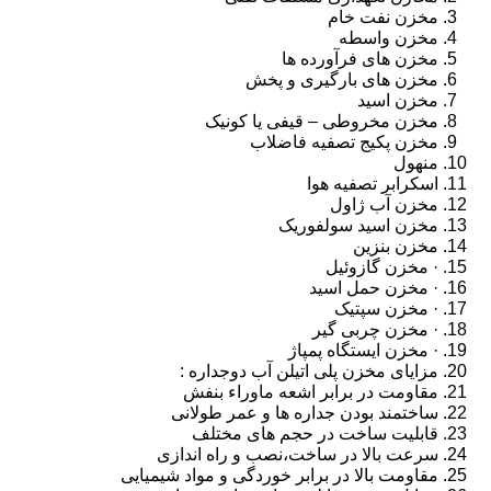
مخزن نفت خام
مخزن واسطه
مخزن های فرآورده ها
مخزن های بارگیری و پخش
مخزن اسید
مخزن مخروطی – قیفی یا کونیک
مخزن پکیج تصفیه فاضلاب
منهول
اسکرابر تصفیه هوا
مخزن آب ژاول
مخزن اسید سولفوریک
مخزن بنزین
· مخزن گازوئیل
· مخزن حمل اسید
· مخزن سپتیک
· مخزن چربی گیر
· مخزن ایستگاه پمپاژ
مزایای مخزن پلی اتیلن آب دوجداره :
مقاومت در برابر اشعه ماوراء بنفش
ساختمند بودن جداره ها و عمر طولانی
قابلیت ساخت در حجم های مختلف
سرعت بالا در ساخت،نصب و راه اندازی
مقاومت بالا در برابر خوردگی و مواد شیمیایی