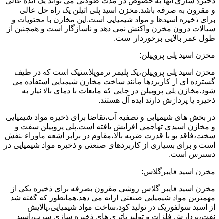
ذخیره سازی آنها به خصوص در مدت طولانی می تواند یک ایده عالی
و مقرون به صرفه باشد.مخزن اسید پلی اتیلن یک راه حل عالی
برای ذخیره اسیدها و مواد شیمیایی است.این مخازن با محتویات و
سیالات درون مخزن واکنش نمی دهد و ناسازگار است و همچنین از
طول عمر بالایی برخوردار است.
مخزن اسید پلی پروپیلن:
مخزن اسید پلی پروپیلن،یک پلیمر ترموپلاستیک است که در طیف
گسترده ای از کاربردها مانند ساخت مخازن شیمیایی استفاده می
شود.مخازن پلی پروپیلن در جایی که مایعات با دمای بالا نیاز به
ذخیره یا پردازش دارند ایده آل هستند.
در بخش های شیمیایی و تصفیه آب،تقاضا برای ذخیره مواد شیمیایی
و مخازن اسیدی تهاجمی افزایش یافته است.پلی پروپیلن سفت و
سخت،فاقد بو با قدرت ضربه بالا،مقاوم در برابر اشعه ماوراء بنفش
است و برای بسیاری از کاربردهای صنعتی و ذخیره مواد شیمیایی در
دسترس است.
مخزن اسید فایبرگلاس:
مخزن اسید فایبر گلاس روشی مقرون بصرفه برای ذخیره یکی از
مهمترین مواد شیمیایی صنعتی ارائه می دهد.همانطور که گفته شد
از اسید سولفوریک در تولید کود،ساخت مواد شیمیایی،پالایش
نفت،پردازش فلزات و تولید باتری های ذخیره سازی سرب،اسید