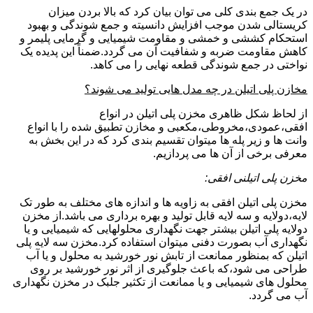
در یک جمع بندی کلی می توان بیان کرد که بالا بردن میزان
کریستالی شدن موجب افزایش دانسیته و جمع شوندگی و بهبود
استحکام کششی و خمشی و مقاومت شیمیایی و گرمایی پلیمر و
کاهش مقاومت ضربه و شفافیت آن می گردد.ضمناً این پدیده یک
نواختی در جمع شوندگی قطعه نهایی را می کاهد.
مخازن پلی اتیلن در چه مدل هایی تولید می شوند؟
از لحاظ شکل ظاهری مخزن پلی اتیلن در انواع
افقی،عمودی،مخروطی،مکعبی و مخازن تطبیق شده را با انواع
وانت ها و زیر پله ها میتوان تقسیم بندی کرد که در این بخش به
معرفی برخی از آن ها می پردازیم.
مخزن پلی اتیلنی افقی:
مخزن پلی اتیلن افقی به زاویه ها و اندازه های مختلف به طور تک
لایه،دولایه و سه لایه قابل تولید و بهره برداری می باشد.از مخزن
دولایه پلی اتیلن بیشتر جهت نگهداری محلولهایی که شیمیایی و یا
نگهداری آب بصورت دفنی میتوان استفاده کرد.مخزن سه لایه پلی
اتیلن که بمنظور ممانعت از تابش نور خورشید به محلول و یا آب
طراحی می شود،که باعث جلوگیری از اثر نور خورشید بر روی
محلول های شیمیایی و یا ممانعت از تکثیر جلبک در مخزن نگهداری
آب می گردد.