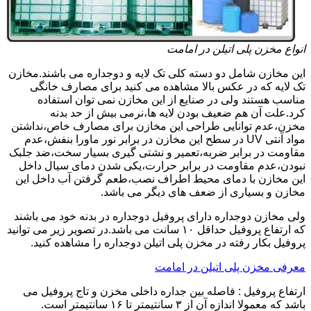
انواع مخزن پلی اتیلن در امامت
این مخازن شامل دو دسته کلی تک لایه و دوجداره می باشند.مخازن
تک لایه که در عکس بالا مشاهده می کنید برای مصارف خانگی
مناسب هستند ولی در صنایع از این مخازن نمی توان استفاده
کرد.علت آن هم ضعیف بودن لایه ها،نرمی بیش از حد بدنه
مخزن،عدم توانایی طراحی این مخازن برای مصارف خاص،نداشتن
مواد آنتی UV در سطح این مخازن در برابر نور ماورا بنفش،عدم
مقاومت در برابر ضربه،تعمیر و نشتی گیری بسیار سخت،ضد جلبک
نبودن،عدم مقاومت در برابر حرارت،یکی شدن دمای سیال داخل
این مخازن با دمای محیط اطراف نصب،طعم گرفتن آب داخل این
مخازن و بسیاری از ضعف های دیگر می باشد.
ولی مخازن دوجداره دارای پروفیل دوجداره در بدنه خود می باشند
که ارتفاع پروفیل حداقل ۱۰ سانت می باشد.در تصویر زیر می توانید
پروفیل بکار رفته در مخزن پلی اتیلن دوجداره را مشاهده کنید.
معرفی مخزن پلی اتیلن در امامت
ارتفاع پروفیل : فاصله بین جداره داخلی مخزن و تاج پروفیل می
باشد که معمولا اندازه آن از ۳ سانتیمتر تا ۱۶ سانتیمتر است.