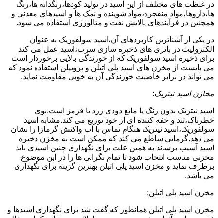
در غلظت های مختلف از این اسید در تولید کودها،رنگدانه ها،رنگ
ها،داروها،مواد منفجره،مواد شوینده و نمک ها و اسیدهای معدنی و
همچنین در فرآیندهای پالایش نفت و متالورژی استفاده می شود.
در یکی از آشناترین کاربردهای آن،اسید سولفوریک به عنوان
الکترولیت در باتری های ذخیره سازی سرب،اسید عمل می کند
برای ذخیره اسید سولفوریک که از خورندگی بالایی برخوردار است
می بایست از مخزن های اسید پلی اتیلن و پروپیلن استفاده نمود که
می تواند در برابر خاصیت خورندگی آن به خوبی مقاومت نماید.
مخازن اسید نیتریک
:
اسید نیتریک بدون رنگ یا مایع دودی زرد یا قرمز است.بوی
خطرناک،تند و خفه کننده ای از خود توزیع می کند.مشابه اسید
سولفوریک،اسید نیتریک هنگام تماس با آب واکنش گرمازا را نشان
می دهد.گرمایی ساطع می کند که ممکن است به مخزن ذخیره
اسید آسیب برساند به همین علت برای نگهداری چنین اسیدی باید
مخزنی مناسب انتخاب شود تا تمام نگرانی ها را در این موضوع
برطرف نماید و مخزن اسید پلی اتیلن بهترین گزینه برای نگهداری
می باشد.
مخزن اسید پلی اتیلن:
مخزن اسید پلی اتیلن همانطور که گفت شد برای نگهداری اسیدها و