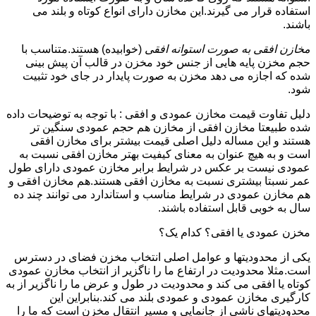
استفاده قرار می گیرند.این مخازن دارای انواع کوتاه و بلند می
باشند.
مخازن افقی به صورت استوانه افقی
(خوابیده) هستند.متناسب با
حجم مخزن پایه هایی از جنس خود مخزن در قالب آن پیش بینی
شده که اجازه می دهد مخزن به صورت پایدار در جای خود تثبیت
شود.
دلیل تفاوت قیمت مخازن عمودی و افقی : با توجه به توضیحات داده
شده طبیعتا مخازن افقی از مخازن هم حجم عمودی سنگین تر
هستند و این مساله دلیل اصلی قیمت بیشتر برای مخازن افقی
است و به هیچ عنوان به معنای کیفیت بهتر مخازن افقی نسبت به
عمودی نیست بر عکس در شرایط برابر مخازن عمودی دارای طول
عمر نسبتا بیشتری نسبت به مخازن افقی هستند.هم مخازن افقی و
هم مخازن عمودی در شرایط مناسب و استاندارد می توانند چند ده
سال به خوبی قابل استفاده باشند.
مخزن عمودی یا افقی؟ کدام یک؟
یکی از محدودیتها و عوامل اصلی انتخاب مخزن فضای در دسترس
است.مثلا محدودیت در ارتفاع ما را ناگزیر از انتخاب مخازن عمودی
کوتاه یا افقی می کند و محدودیت در طول و عرض ما را ناگزیر از به
کارگیری مخازن عمودی و عمودی بلند می کند.بنابراین این
محدودیتهای ناشی از جانمایی و مسیر انتقال مخزن است که ما را