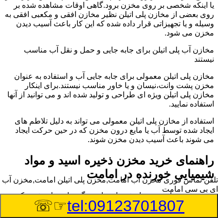
یا اینکه شخصی بر روی مخزن برود.گاهی اوقات مشاهده شده بر
روی بعضی از مخازن پلی اتیلن نظیر مخازن افقی و مکعبی افقی به
وسیله و یا تجهیزاتی قرار داده شده که این کار باعث آسیب دیدن
مخزن می شود.
مخازن آب پلی اتیلن برای جابه جایی و حمل و نقل آب مناسب
نیستند
مخازن پلی اتیلن معمولی برای جابه جایی آب و استفاده به عنوان
مخزن پشت وانت،نیسان و یا خاور مناسب نیستند.برای اینکار
مخازن پلی اتیلن ویژه ای طراحی و تولید شده اند و می توانید از آنها
استفاده نمایید.
استفاده از مخازن پلی اتیلن معمولی می تواند به دلیل تلاطم های
ایجاد شده توسط آب یا مایع درون مخزن که در حین حرکت ایجاد
می شوند باعث آسیب دیدن مخزن شوند.
راهنمای خرید مخزن ذخیره اسید و مواد
شیمیایی خورنده در امامت
تلفن تماس فوری
مخزن آب امامت,مخزن پلی اتیلن امامت,مخزن آب
ای بی سی امامت
مخزن ذخیره اسید و مواد شیمیایی باید به گونه ای تولید شوند که
☞☏
tel:09123701807
بتوانند در برابر چگالی نسبتا بالا و خورندگی انواع اسیدها مقاومت
کافی داشته باشند.به همین دلیل نمی توان در هر مخزنی اسید و مواد