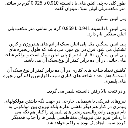
طور کلی به پلی اتیلن های با دانسیته 0.910 تا 0.925 گرم بر سانتی
متر مکعب،پلی اتیلن سبک میتوان گفت.
پلی اتیلن سنگین
پلی اتیلن با دانسیته 0.941 تا 0.959 گرم بر سانتی متر مکعب پلی
اتیلن سنگین نام دارد.
پلی اتیلن سنگین مثل پلی اتیلن سبک از اتم های هیدروژن و کربن
تشکیل می شود.فرق در این مورد می باشد که طول زنجیره های
پلی اتیلن سنگین ۵۰ بار بلندتر از پلی اتیلن سبک است و تراکم شاخه
های جانبی در آن ده برابر کمتر از نوع.سبک آن می باشد.
کاهش تعداد شاخه های کناری در آن ده برابر کمتر از نوع سبک آن
است.کاهش تعداد شاخه های کناری سبب افزایش پراکندگی زنجیره
های پلیمری
و در نتیجه بالا رفتن دانسیته پلیمر می گردد.
نیروهای فیزیکی یا شیمیایی خارجی در جهت نگه داشتن مولکولهای
پلیمری در کنار هم دیگر نقشی ندارند بلکه نیروی بین مولکولی به
نام نیرویی واندروالسی،زنجیر های پلیمری را کنار هم نگه می
دارد.این نیرو مثل نیروهای مغناطیسی پلیمر ها را جذب همدیگر
کرده،سبب ایجاد یک توده متراکم خواهد شد.