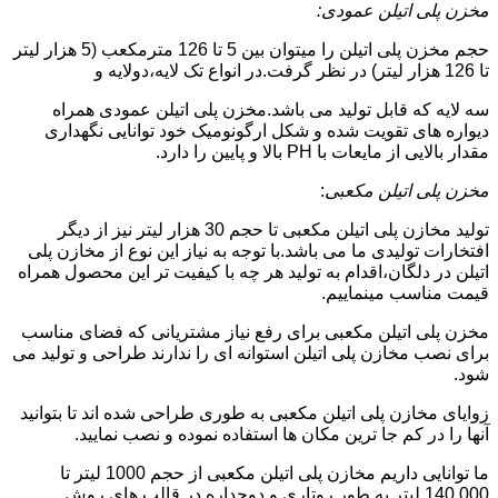
مخزن پلی اتیلن عمودی:
حجم مخزن پلی اتیلن را میتوان بین 5 تا 126 مترمکعب (5 هزار لیتر
تا 126 هزار لیتر) در نظر گرفت.در انواع تک لایه،دولایه و
سه لایه که قابل تولید می باشد.مخزن پلی اتیلن عمودی همراه
دیواره های تقویت شده و شکل ارگونومیک خود توانایی نگهداری
مقدار بالایی از مایعات با PH بالا و پایین را دارد.
مخزن پلی اتیلن مکعبی
:
تولید مخازن پلی اتیلن مکعبی تا حجم 30 هزار لیتر نیز از دیگر
افتخارات تولیدی ما می باشد.با توجه به نیاز این نوع از مخازن پلی
اتیلن در دلگان،اقدام به تولید هر چه با کیفیت تر این محصول همراه
قیمت مناسب مینماییم.
مخزن پلی اتیلن مکعبی برای رفع نیاز مشتریانی که فضای مناسب
برای نصب مخازن پلی اتیلن استوانه ای را ندارند طراحی و تولید می
شود.
زوایای مخازن پلی اتیلن مکعبی به طوری طراحی شده اند تا بتوانید
آنها را در کم جا ترین مکان ها استفاده نموده و نصب نمایید.
ما توانایی داریم مخازن پلی اتیلن مکعبی از حجم 1000 لیتر تا
140.000 لیتر به طور روتاری و دوجداره در قالب های روش