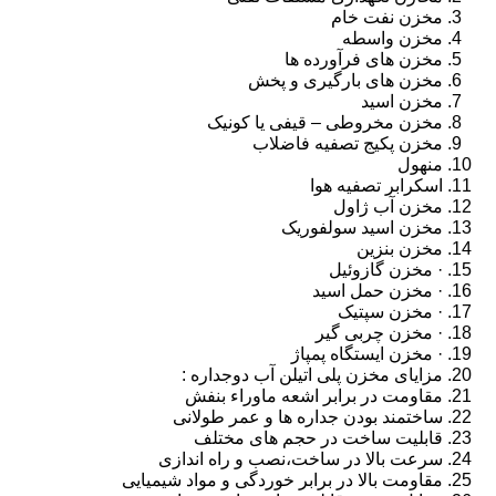
مخزن نفت خام
مخزن واسطه
مخزن های فرآورده ها
مخزن های بارگیری و پخش
مخزن اسید
مخزن مخروطی – قیفی یا کونیک
مخزن پکیج تصفیه فاضلاب
منهول
اسکرابر تصفیه هوا
مخزن آب ژاول
مخزن اسید سولفوریک
مخزن بنزین
· مخزن گازوئیل
· مخزن حمل اسید
· مخزن سپتیک
· مخزن چربی گیر
· مخزن ایستگاه پمپاژ
مزایای مخزن پلی اتیلن آب دوجداره :
مقاومت در برابر اشعه ماوراء بنفش
ساختمند بودن جداره ها و عمر طولانی
قابلیت ساخت در حجم های مختلف
سرعت بالا در ساخت،نصب و راه اندازی
مقاومت بالا در برابر خوردگی و مواد شیمیایی