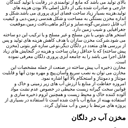
بالای تولید می باشد که مانع از توانمندی در رقابت با تولید کنندگان
خارجی و صادرات شده یکی از دلایل اصلی بالا بودن هزینه های
تولید،هزینه بسیار زیاد ساخت فضای آبزی پروری می باشد.شکل و
اندازه مخزن بستگی به مساحت و شکل هندسی زمین،دبی و کیفیت
آب قابل دسترس،گونه،سایز و تراکم ماهی،بافت زمین،موقعیت
جغرافیایی و شیب زمین دارد.
استخر های بتونی با بتن مسلح و غیر مسلح و یا ترکیب این دو ساخته
می شود.شرکت مخزن سازان با هدف کاهش هزینه های تولید و پس
از بررسی های متعدد در دلگان دیگر،نوعی سازه غیر بتونی (مخزن
پیش ساخته) که با حداقل زمان ساخت و هزینه در گنجایش های زیاد
قابل اجرا می باشد را به جامعه آبزی پروری دلگان معرفی نموده
است.
مخازن ذخیره آب پیش ساخته در صنعت از جمله مشخصات این
مخازن می توان به نصب سریع وآسان,پیچ و مهره بودن آنها و قابلیت
مونتاژ و دمونتاژ و استحکام بالا آنها اشاره نمود.
امروزه حفاظت از منابع با ارزش آب های زیر زمینی و خاک و
قوانین سخت گیرانه زیست محیطی در خصوص عدم نشت مواد
آلوده کننده خاک و محیط زیست و همچنین لزوم ذخیره سازی و
استفاده بهینه از منابع آب باعث شده است تا استفاده در بسیاری از
پروژه های مرتبط با زمین و آب متداول گردد.
مخزن آب در دلگان