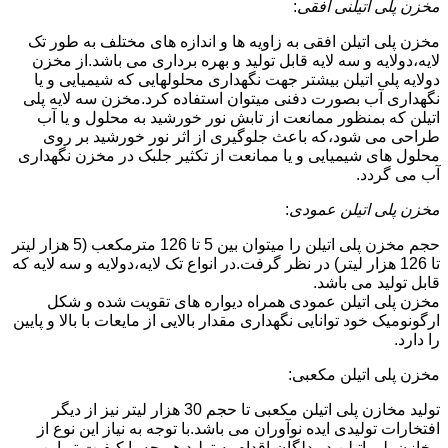
مخزن پلی اتیلنی افقی
:
مخزن پلی اتیلن افقی به زاویه ها و اندازه های مختلف به طور تک
لایه،دولایه و سه لایه قابل تولید و بهره برداری می باشد.از مخزن
دولایه پلی اتیلن بیشتر جهت نگهداری محلولهایی که شیمیایی و یا
نگهداری آب بصورت دفنی میتوان استفاده کرد.مخزن سه لایه پلی
اتیلن که بمنظور ممانعت از تابش نور خورشید به محلول و یا آب
طراحی می شود،که باعث جلوگیری از اثر نور خورشید بر روی
محلول های شیمیایی و یا ممانعت از تکثیر جلبک در مخزن نگهداری
آب می گردد.
مخزن پلی اتیلن عمودی
:
حجم مخزن پلی اتیلن را میتوان بین 5 تا 126 مترمکعب (5 هزار لیتر
تا 126 هزار لیتر) در نظر گرفت.در انواع تک لایه،دولایه و سه لایه که
قابل تولید می باشد.
مخزن پلی اتیلن عمودی همراه دیواره های تقویت شده و شکل
ارگونومیک خود توانایی نگهداری مقدار بالایی از مایعات با بالا و پایین
را دارد.
مخزن پلی اتیلن مکعبی:
تولید مخازن پلی اتیلن مکعبی تا حجم 30 هزار لیتر نیز از دیگر
افتخارات تولیدی ایده نوآوران می باشد.با توجه به نیاز این نوع از
مخازن پلی اتیلن در دلگان،اقدام به تولید هر چه با کیفیت تر این