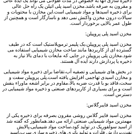
ذخیره سازی آنها به خصوص در مدت طولانی می تواند یک ایده عالی
و مقرون به صرفه باشد.مخزن اسید پلی اتیلن یک راه حل عالی
برای ذخیره اسیدها و مواد شیمیایی است.این مخازن با محتویات و
سیالات درون مخزن واکنش نمی دهد و ناسازگار است و همچنین از
طول عمر بالایی برخوردار است.
مخزن اسید پلی پروپیلن:
مخزن اسید پلی پروپیلن،یک پلیمر ترموپلاستیک است که در طیف
گسترده ای از کاربردها مانند ساخت مخازن شیمیایی استفاده می
شود.مخازن پلی پروپیلن در جایی که مایعات با دمای بالا نیاز به
ذخیره یا پردازش دارند ایده آل هستند.
در بخش های شیمیایی و تصفیه آب،تقاضا برای ذخیره مواد شیمیایی
و مخازن اسیدی تهاجمی افزایش یافته است.پلی پروپیلن سفت و
سخت،فاقد بو با قدرت ضربه بالا،مقاوم در برابر اشعه ماوراء بنفش
است و برای بسیاری از کاربردهای صنعتی و ذخیره مواد شیمیایی در
دسترس است.
مخزن اسید فایبرگلاس:
مخزن اسید فایبر گلاس روشی مقرون بصرفه برای ذخیره یکی از
مهمترین مواد شیمیایی صنعتی ارائه می دهد.همانطور که گفته شد
از اسید سولفوریک در تولید کود،ساخت مواد شیمیایی،پالایش
نفت،پردازش فلزات و تولید باتری های ذخیره سازی سرب،اسید