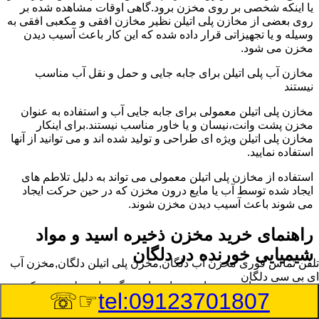
یا اینکه شخصی بر روی مخزن برود.گاهی اوقات مشاهده شده بر
روی بعضی از مخازن پلی اتیلن نظیر مخازن افقی و مکعبی افقی به
وسیله و یا تجهیزاتی قرار داده شده که این کار باعث آسیب دیدن
مخزن می شود.
مخازن آب پلی اتیلن برای جابه جایی و حمل و نقل آب مناسب
نیستند
مخازن پلی اتیلن معمولی برای جابه جایی آب و استفاده به عنوان
مخزن پشت وانت،نیسان و یا خاور مناسب نیستند.برای اینکار
مخازن پلی اتیلن ویژه ای طراحی و تولید شده اند و می توانید از آنها
استفاده نمایید.
استفاده از مخازن پلی اتیلن معمولی می تواند به دلیل تلاطم های
ایجاد شده توسط آب یا مایع درون مخزن که در حین حرکت ایجاد
می شوند باعث آسیب دیدن مخزن شوند.
راهنمای خرید مخزن ذخیره اسید و مواد
شیمیایی خورنده در دلگان
تلفن تماس فوری
مخزن آب دلگان,مخزن پلی اتیلن دلگان,مخزن آب
ای بی سی دلگان
مخزن ذخیره اسید و مواد شیمیایی باید به گونه ای تولید شوند که
☞☏
tel:09123701807
بتوانند در برابر چگالی نسبتا بالا و خورندگی انواع اسیدها مقاومت
کافی داشته باشند.به همین دلیل نمی توان در هر مخزنی اسید و مواد