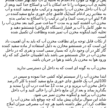
تخلیه ی آب،رسوبات را تا حد امکان با آب و اسکاچ جدا کنید وبعد از
آن با آب داخل مخزن آب را بشویید و ترکیب مایع سفید کننده و آب
به مقادیر زیر ادغام کنید(یک قاشق چای خوری مایع سفیدکننده در
۳٫۵ لیتر آب درست کنید) و این ترکیب را با اسکاچ به تمامی بدنه
مخزن آّب آغشته کنید و به مدت ۲ ساعت صبر کنید بعد مخزن آب را
به طور کامل با آب پر فشار (دستگاه کارواش) شستشو دهید و
تخلیه کنید.اینگونه مخزن آب تمیز شده ونظافت آن تکمیل شده
است.
از نکات قابل توجه برای نظافت مخزن آب که باید به آن اهمیت داد
این است که در شستشو مخازن به دلیل استفاده از ماده سفید کننده
گاز کلر در آن وجود دارد که بسیار سمی است و نفری که در داخل
مخزن آب در حال شستشو می باشد باید اطمینان حاصل کند که راه
ورود هوا به مخزن باز باشد و هوا در جریان باشد.
مخزن آب به گونه ای است که به داخل آن دسترسی ندارید
ابتدا مخزن آب را از سیستم لوله کشی جدا نموده و سپس در
100لیتر آب یک قاشق چای خوری مایع سفید کننده با کلر 5درصد
داخل مخزن آب بریزید و در مدت 12 ساعت درب آن را ببندید و
بگذارید بماند و بعد از آن مایع داخل آن را خالی کنید و آب داخل
مخزن آب پرکنید و اینگونه مخزن تمیز می شود.
شاید این سوال برایتان پیش بیاید که چه موقع باید مخزن آب را
نظافت کرد؟در نظر داشته باشید هر چه آب مصرفی میزان املاح