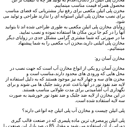
محصول همراه قیمت مناسب مینماییم.
مخزن پلی اتیلن مکعبی برای رفع نیاز مشتریانی که فضای مناسب
برای نصب مخازن پلی اتیلن استوانه ای را ندارند طراحی و تولید می
شود.
زوایای مخازن پلی اتیلن مکعبی به طوری طراحی شده اند تا بتوانید
آنها را در کم جا ترین مکان ها استفاده نموده و نصب نمایید.
ما در صورتی که شما مشتری گرامی مشکل جدی در زوایای دیگر
مخازن پلی اتیلنی دارید،مخزن آب مکعبی را به شما پیشنهاد
مینمائیم..
مخازن آسان رو:
مخازن آسان رو یکی از انواع مخازن آب است که جهت نصب در
محل هایی که ورودی های محدود دارند،مناسب است و
مخزن های سه و چهار لایه نیز موجود هستند که به دلیل استفاده از
لایه ضد نفوذ نور در آنها،باعث عدم رشد جلبک ها می شوند و برای
نگهداری آب آشامیدنی برای مدت طولانی مناسب هستند.
در این مخازن از لایه ضد جلبک و ضد نفوذ نور خورشید به صورت
سه لایه استفاده شده است.
پلی اتیلن چیست و مخازن آب پلی اتیلن چه انواعی دارند؟
پلی اتیلن پرمصرف ترین ماده پلیمری که در صنعت قالب گیری
دورانی از آن استفاده می شود و مقدار 85 درصد بازار این صنعت را