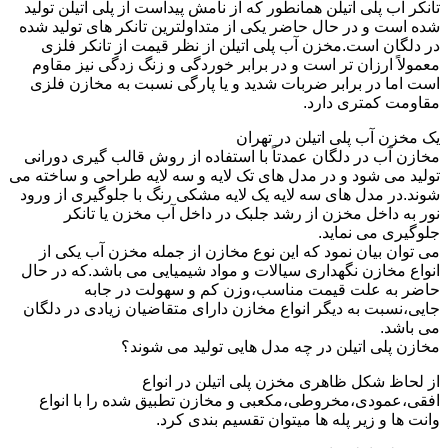
تانکر آب پلی اتیلن همانطور که از نامش پیداست از پلی اتیلن تولید
شده است و در حال حاضر یکی از متداولترین تانکر های تولید شده
در دلگان است.مخزن آب پلی اتیلن از نظر قیمت از تانکر فلزی
معمولاً ارزان تر است و در برابر خوردگی و زنگ زدگی نیز مقاوم
است اما در برابر ضربات شدید و یا پارگی نسبت به مخازن فلزی
مقاومت کمتری دارد.
یک مخزن آب پلی اتیلن در تهران
مخازن آب در دلگان عمدتاً با استفاده از روش قالب گیری دورانی
تولید می شود و در مدل های تک لایه و سه لایه طراحی و ساخته می
شوند.در مدل های سه لایه یک لایه مشکی رنگ با جلوگیری از ورود
نور به داخل مخزن از رشد جلبک در داخل آب مخزن یا تانکر
جلوگیری می نماید.
می توان بیان نمود که این نوع مخازن از جمله مخزن آب یکی از
انواع مخازن نگهداری سیالات و مواد شیمیایی می باشد.که در حال
حاضر به علت قیمت مناسب،وزن کم و سهولت در جابه
جایی،نسبت به دیگر انواع مخازن دارای متقاضیان زیادی در دلگان
می باشد.
مخازن پلی اتیلن در چه مدل هایی تولید می شوند؟
از لحاظ شکل ظاهری مخزن پلی اتیلن در انواع
افقی،عمودی،مخروطی،مکعبی و مخازن تطبیق شده را با انواع
وانت ها و زیر پله ها میتوان تقسیم بندی کرد.