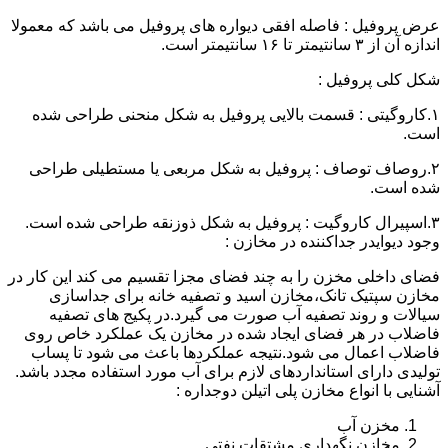
عرض پروفیل : فاصله افقی دیواره های پروفیل می باشد که معمولا
اندازه آن از ۳ سانتیمتر تا ۱۶ سانتیمتر است.
شکل کلی پروفیل :
۱.کاروگیتی : قسمت بالایی پروفیل به شکل منحنی طراحی شده
است.
۲.روصاف توصاف : پروفیل به شکل مربعی یا مستطیلی طراحی
شده است.
۳.اسپیرال کاروگیت : پروفیل به شکل ذوزنقه طراحی شده است.
وجود دیوایدر جداکننده در مخازن :
فضای داخلی مخزن را به چند فضای مجزا تقسیم می کند این کار در
مخازن سپتیک تانک،مخازن اسید و تصفیه خانه برای جداسازی
سیالات و روند تصفیه آب صورت می گیرد.در پکیج های تصفیه
فاضلاب در هر فضای ایجاد شده در مخازن یک عملکرد خاص روی
فاضلاب اعمال می شود.نتیجه عملکردها باعث می شود تا پساب
تولیدی دارای استانداردهای لازم برای آب مورد استفاده مجدد باشد.
آشنایی با انواع مخازن پلی اتیلن دوجداره :
مخزن آب
مخازن نگهداری مشتقات نفتی