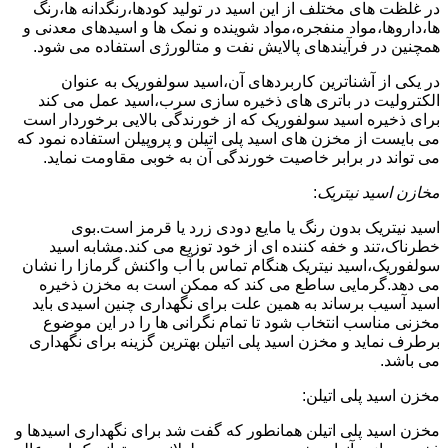
در غلظت های مختلف از این اسید در تولید کودها،رنگدانه ها،رنگ
ها،داروها،مواد منفجره،مواد شوینده و نمک ها و اسیدهای معدنی و
همچنین در فرآیندهای پالایش نفت و متالورژی استفاده می شود.
در یکی از آشناترین کاربردهای آن،اسید سولفوریک به عنوان
الکترولیت در باتری های ذخیره سازی سرب،اسید عمل می کند
برای ذخیره اسید سولفوریک که از خورندگی بالایی برخوردار است
می بایست از مخزن های اسید پلی اتیلن و پروپیلن استفاده نمود که
می تواند در برابر خاصیت خورندگی آن به خوبی مقاومت نماید.
مخازن اسید نیتریک
:
اسید نیتریک بدون رنگ یا مایع دودی زرد یا قرمز است.بوی
خطرناک،تند و خفه کننده ای از خود توزیع می کند.مشابه اسید
سولفوریک،اسید نیتریک هنگام تماس با آب واکنش گرمازا را نشان
می دهد.گرمایی ساطع می کند که ممکن است به مخزن ذخیره
اسید آسیب برساند به همین علت برای نگهداری چنین اسیدی باید
مخزنی مناسب انتخاب شود تا تمام نگرانی ها را در این موضوع
برطرف نماید و مخزن اسید پلی اتیلن بهترین گزینه برای نگهداری
می باشد.
مخزن اسید پلی اتیلن:
مخزن اسید پلی اتیلن همانطور که گفت شد برای نگهداری اسیدها و