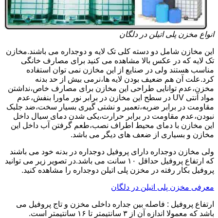
انواع مخزن پلی اتیلن در دلگان
این مخازن شامل دو دسته کلی تک لایه و دوجداره می باشند.مخازن
تک لایه که در عکس بالا مشاهده می کنید برای مصارف خانگی
مناسب هستند ولی در صنایع از این مخازن نمی توان استفاده
کرد.علت آن هم ضعیف بودن لایه ها،نرمی بیش از حد بدنه
مخزن،عدم توانایی طراحی این مخازن برای مصارف خاص،نداشتن
مواد آنتی UV در سطح این مخازن در برابر نور ماورا بنفش،عدم
مقاومت در برابر ضربه،تعمیر و نشتی گیری بسیار سخت،ضد جلبک
نبودن،عدم مقاومت در برابر حرارت،یکی شدن دمای سیال داخل
این مخازن با دمای محیط اطراف نصب،طعم گرفتن آب داخل این
مخازن و بسیاری از ضعف های دیگر می باشد.
ولی مخازن دوجداره دارای پروفیل دوجداره در بدنه خود می باشند
که ارتفاع پروفیل حداقل ۱۰ سانت می باشد.در تصویر زیر می توانید
پروفیل بکار رفته در مخزن پلی اتیلن دوجداره را مشاهده کنید.
معرفی مخزن پلی اتیلن در دلگان
ارتفاع پروفیل : فاصله بین جداره داخلی مخزن و تاج پروفیل می
باشد که معمولا اندازه آن از ۳ سانتیمتر تا ۱۶ سانتیمتر است.