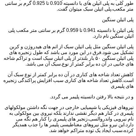
طور کلی به پلی اتیلن های با دانسیته 0.910 تا 0.925 گرم بر سانتی
متر مکعب،پلی اتیلن سبک میتوان گفت.
پلی اتیلن سنگین
پلی اتیلن با دانسیته 0.941 تا 0.959 گرم بر سانتی متر مکعب پلی
اتیلن سنگین نام دارد.
پلی اتیلن سنگین مثل پلی اتیلن سبک از اتم های هیدروژن و کربن
تشکیل می شود.فرق در این مورد می باشد که طول زنجیره های
پلی اتیلن سنگین ۵۰ بار بلندتر از پلی اتیلن سبک است و تراکم شاخه
های جانبی در آن ده برابر کمتر از نوع.سبک آن می باشد.
کاهش تعداد شاخه های کناری در آن ده برابر کمتر از نوع سبک آن
است.کاهش تعداد شاخه های کناری سبب افزایش پراکندگی زنجیره
های پلیمری
و در نتیجه بالا رفتن دانسیته پلیمر می گردد.
نیروهای فیزیکی یا شیمیایی خارجی در جهت نگه داشتن مولکولهای
پلیمری در کنار هم دیگر نقشی ندارند بلکه نیروی بین مولکولی به
نام نیرویی واندروالسی،زنجیر های پلیمری را کنار هم نگه می
دارد.این نیرو مثل نیروهای مغناطیسی پلیمر ها را جذب همدیگر
کرده،سبب ایجاد یک توده متراکم خواهد شد.