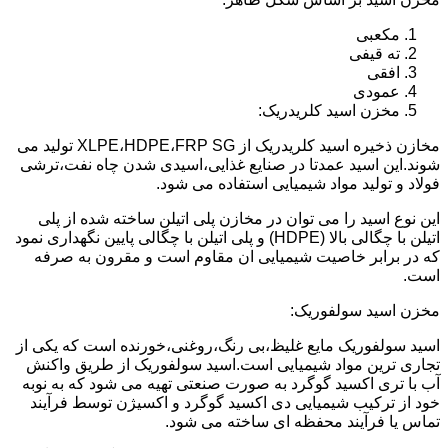
مکعبی
ته قیفی
افقی
عمودی
مخزن اسید کلریدریک:
مخازن ذخیره اسید کلریدریک از XLPE،HDPE،FRP SG تولید می
شوند.این اسید عمدتا در صنایع غذایی،اسیدی شدن چاه نفت،ترشی
فولاد و تولید مواد شیمیایی استفاده می شود.
این نوع اسید را می توان در مخازن پلی اتیلن ساخته شده از پلی
اتیلن با چگالی بالا (HDPE) و پلی اتیلن با چگالی پایین نگهداری نمود
که در برابر خاصیت شیمیایی ان مقاوم است و مقرون به صرفه
است.
مخزن اسید سولفوریک:
اسید سولفوریک مایع غلیظ،بی رنگ،روغنی،خورنده است که یکی از
تجاری ترین مواد شیمیایی است.اسید سولفوریک از طریق واکنش
آب با تری اکسید گوگرد به صورت صنعتی تهیه می شود که به نوبه
خود از ترکیب شیمیایی دی اکسید گوگرد و اکسیژن توسط فرآیند
تماس یا فرآیند محفظه ای ساخته می شود.