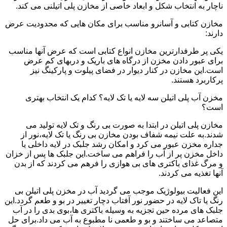
ناچار به انتخاب شکل و ابعاد خاصی از مخازن پلی اتیلنی می کند.
مخازن کتابی و آسانرو مناسب برای مکان هایی که محدودیت عرض
دارند:
یکی پر طرفدارترین مخازن انواع کتابی است که عرض آنها مناسب
برای عبور دادن مخزن از درگاه های باریک و دربهای کم عرض
است.این مخازن در کنار دیوار در فضای پیلوت و پارکینگ نیز
پرکاربرد هستند.
مخزن آب پلی اتیلن سه لایه یا تک لایه؟ کدام یک انتخاب بهتری
است؟
مخازن پلی اتیلن در ابتدا به صورت بی رنگ و تک لایه تولید می
شدند.به علت نیمه شفاف بودن مخازن بی رنگ یا تک لایه،نور از
جداره مخزن عبور می کرد و امکان رشد جلبک در لایه داخلی یا
داخل مخزن پر از آب را فراهم می ساخت.این جلبک ها پس از خزان
و مرگ غذای باکتری های بی هوازی را فرهم می کردند که از بدن
آنها تغذیه می کردند.
این فعالیت بیولوژیک موجب می گردید آب در مخزن پلی اتیلن بی
رنگ یا تاک لایه در حضور نور آفتاب دچار تغییر در بو و طعم گردد.این
جلبک های مرده حین تجزیه به وسیله باکتری ها،بوی بدی را در آب
متصاعد می ساختند و بو و طعمی نا مطبوع به آب می داد.برای حل