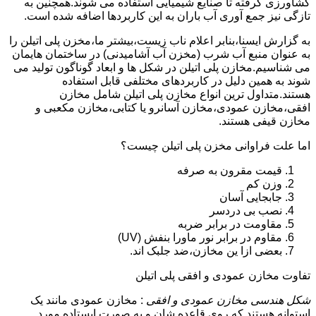
کشاورزی گرفته تا صنایع شیمیایی استفاده می شوند.همچنین به
تازگی نیز جمع آوری آب باران به این کاربردها اضافه شده است.
به گزارش ایسنا،بنابر اعلام ناب زیست،بیشتر ما،مخزن پلی اتیلن را
به عنوان منبع آب شرب (مخزن آب آشامیدنی) در ساختمان هایمان
می شناسیم.مخازن پلی اتیلن در شکل ها و ابعاد گوناگون تولید می
شوند به همین دلیل در کاربردهای مختلفی قابل استفاده
هستند.متداول ترین انواع مخازن پلی اتیلن شامل مخازن
افقی،مخازن عمودی،مخازن آسانرو یا کتابی،مخازن مکعبی و
مخازن قیفی هستند.
اما علت فراوانی مخزن پلی اتیلن چیست؟
قیمت مقرون به صرفه
وزن کم
جابجایی آسان
نصب بی دردسر
مقاومت در برابر ضربه
مقاوم در برابر نور ماورا بنفش (UV)
بعضی ازا ین مخازن،ضد جلبک اند.
تفاوت مخازن عمودی و افقی پلی اتیلن
شکل هندسی مخازن عمودی و افقی
: مخازن عمودی مانند یک
استوانه هستند که روی قاعده شان و به صورت ایستاده مورد