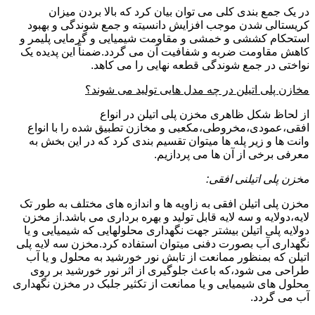
در یک جمع بندی کلی می توان بیان کرد که بالا بردن میزان
کریستالی شدن موجب افزایش دانسیته و جمع شوندگی و بهبود
استحکام کششی و خمشی و مقاومت شیمیایی و گرمایی پلیمر و
کاهش مقاومت ضربه و شفافیت آن می گردد.ضمناً این پدیده یک
نواختی در جمع شوندگی قطعه نهایی را می کاهد.
مخازن پلی اتیلن در چه مدل هایی تولید می شوند؟
از لحاظ شکل ظاهری مخزن پلی اتیلن در انواع
افقی،عمودی،مخروطی،مکعبی و مخازن تطبیق شده را با انواع
وانت ها و زیر پله ها میتوان تقسیم بندی کرد که در این بخش به
معرفی برخی از آن ها می پردازیم.
مخزن پلی اتیلنی افقی:
مخزن پلی اتیلن افقی به زاویه ها و اندازه های مختلف به طور تک
لایه،دولایه و سه لایه قابل تولید و بهره برداری می باشد.از مخزن
دولایه پلی اتیلن بیشتر جهت نگهداری محلولهایی که شیمیایی و یا
نگهداری آب بصورت دفنی میتوان استفاده کرد.مخزن سه لایه پلی
اتیلن که بمنظور ممانعت از تابش نور خورشید به محلول و یا آب
طراحی می شود،که باعث جلوگیری از اثر نور خورشید بر روی
محلول های شیمیایی و یا ممانعت از تکثیر جلبک در مخزن نگهداری
آب می گردد.