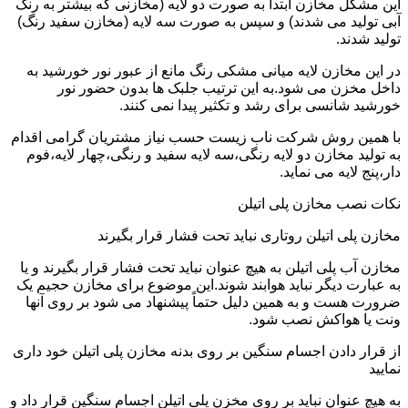
این مشکل مخازن ابتدا به صورت دو لایه (مخازنی که بیشتر به رنگ
آبی تولید می شدند) و سپس به صورت سه لایه (مخازن سفید رنگ)
تولید شدند.
در این مخازن لایه میانی مشکی رنگ مانع از عبور نور خورشید به
داخل مخزن می شود.به این ترتیب جلبک ها بدون حضور نور
خورشید شانسی برای رشد و تکثیر پیدا نمی کنند.
با همین روش شرکت ناب زیست حسب نیاز مشتریان گرامی اقدام
به تولید مخازن دو لایه رنگی،سه لایه سفید و رنگی،چهار لایه،فوم
دار،پنج لایه می نماید.
نکات نصب مخازن پلی اتیلن
مخازن پلی اتیلن روتاری نباید تحت فشار قرار بگیرند
مخازن آب پلی اتیلن به هیچ عنوان نباید تحت فشار قرار بگیرند و یا
به عبارت دیگر نباید هوابند شوند.این موضوع برای مخازن حجیم یک
ضرورت هست و به همین دلیل حتماً پیشنهاد می شود بر روی آنها
ونت یا هواکش نصب شود.
از قرار دادن اجسام سنگین بر روی بدنه مخازن پلی اتیلن خود داری
نمایید
به هیچ عنوان نباید بر روی مخزن پلی اتیلن اجسام سنگین قرار داد و