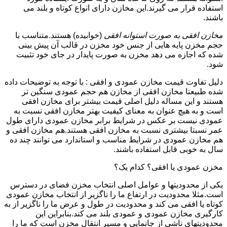
استفاده قرار می گیرند.این مخازن دارای انواع کوتاه و بلند می
باشند.
مخازن افقی به صورت استوانه افقی
(خوابیده) هستند.متناسب با
حجم مخزن پایه هایی از جنس خود مخزن در قالب آن پیش بینی
شده که اجازه می دهد مخزن به صورت پایدار در جای خود تثبیت
شود.
دلیل تفاوت قیمت مخازن عمودی و افقی : با توجه به توضیحات داده
شده طبیعتا مخازن افقی از مخازن هم حجم عمودی سنگین تر
هستند و این مساله دلیل اصلی قیمت بیشتر برای مخازن افقی
است و به هیچ عنوان به معنای کیفیت بهتر مخازن افقی نسبت به
عمودی نیست بر عکس در شرایط برابر مخازن عمودی دارای طول
عمر نسبتا بیشتری نسبت به مخازن افقی هستند.هم مخازن افقی و
هم مخازن عمودی در شرایط مناسب و استاندارد می توانند چند ده
سال به خوبی قابل استفاده باشند.
مخزن عمودی یا افقی؟ کدام یک؟
یکی از محدودیتها و عوامل اصلی انتخاب مخزن فضای در دسترس
است.مثلا محدودیت در ارتفاع ما را ناگزیر از انتخاب مخازن عمودی
کوتاه یا افقی می کند و محدودیت در طول و عرض ما را ناگزیر از به
کارگیری مخازن عمودی و عمودی بلند می کند.بنابراین این
محدودیتهای ناشی از جانمایی و مسیر انتقال مخزن است که ما را