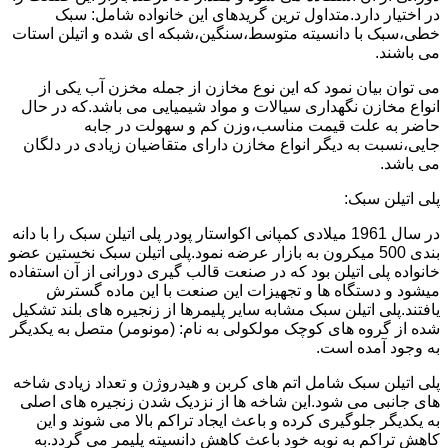
در اختیار دارد.متداول ترین گریدهای این خانواده شامل: سبک
خطی،سبک با دانسیته متوسط،سنگین،شبکه ای شده و اتیلن استات
می باشند.
می توان بیان نمود که این نوع مخازن از جمله مخزن آب یکی از
انواع مخازن نگهداری سیالات و مواد شیمیایی می باشد.که در حال
حاضر به علت قیمت مناسب،وزن کم و سهولت در جابه
جایی،نسبت به دیگر انواع مخازن دارای متقاضیان زیادی در دلگان
می باشد.
پلی اتیلن سبک:
در سال 1961 میلادی کمپانی اکواستار پودر پلی اتیلن سبک را با دانه
بندی 500 میکرون به بازار عرضه نمود.پلی اتیلن سبک نخستین عضو
خانواده پلی اتیلن بود که در صنعت قالب گیری دورانی از آن استفاده
میشود و دستگاه ها و تجهیزات این صنعت با این ماده گسترش
یافتند.پلی اتیلن سبک مشابه سایر پلیمرها از زنجیره های بلند تشکیل
شده از گروه های کوچک مولکولی به نام: (مونومر) متصل به یکدیگر
به وجود آمده است.
پلی اتیلن سبک شامل اتم های کربن و هیدروژن و تعداد زیادی شاخه
های جانبی می شود.این شاخه ها از نزدیک شدن زنجیره های اصلی
به یکدیگر جلوگیری کرده و باعث ایجاد تراکم بالا می شوند و این
کاهش تراکم به نوبه خود باعث کاهش دانسیته پلیمر می گردد.به