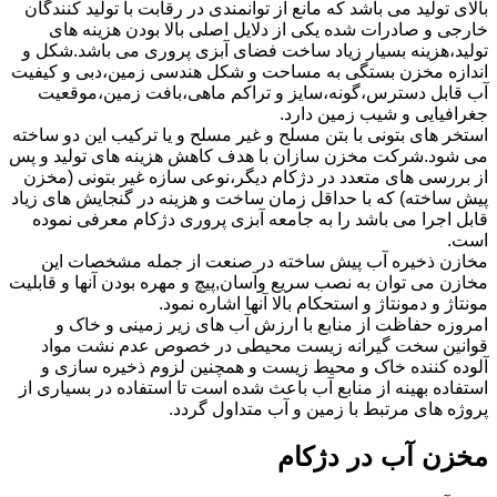
بالای تولید می باشد که مانع از توانمندی در رقابت با تولید کنندگان
خارجی و صادرات شده یکی از دلایل اصلی بالا بودن هزینه های
تولید،هزینه بسیار زیاد ساخت فضای آبزی پروری می باشد.شکل و
اندازه مخزن بستگی به مساحت و شکل هندسی زمین،دبی و کیفیت
آب قابل دسترس،گونه،سایز و تراکم ماهی،بافت زمین،موقعیت
جغرافیایی و شیب زمین دارد.
استخر های بتونی با بتن مسلح و غیر مسلح و یا ترکیب این دو ساخته
می شود.شرکت مخزن سازان با هدف کاهش هزینه های تولید و پس
از بررسی های متعدد در دژکام دیگر،نوعی سازه غیر بتونی (مخزن
پیش ساخته) که با حداقل زمان ساخت و هزینه در گنجایش های زیاد
قابل اجرا می باشد را به جامعه آبزی پروری دژکام معرفی نموده
است.
مخازن ذخیره آب پیش ساخته در صنعت از جمله مشخصات این
مخازن می توان به نصب سریع وآسان,پیچ و مهره بودن آنها و قابلیت
مونتاژ و دمونتاژ و استحکام بالا آنها اشاره نمود.
امروزه حفاظت از منابع با ارزش آب های زیر زمینی و خاک و
قوانین سخت گیرانه زیست محیطی در خصوص عدم نشت مواد
آلوده کننده خاک و محیط زیست و همچنین لزوم ذخیره سازی و
استفاده بهینه از منابع آب باعث شده است تا استفاده در بسیاری از
پروژه های مرتبط با زمین و آب متداول گردد.
مخزن آب در دژکام