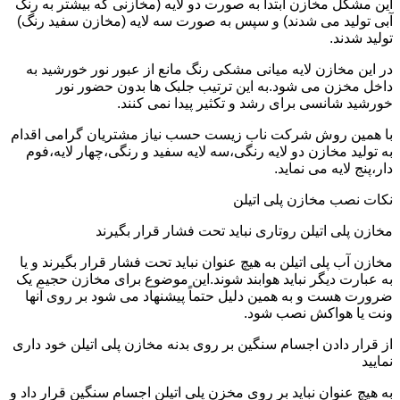
این مشکل مخازن ابتدا به صورت دو لایه (مخازنی که بیشتر به رنگ
آبی تولید می شدند) و سپس به صورت سه لایه (مخازن سفید رنگ)
تولید شدند.
در این مخازن لایه میانی مشکی رنگ مانع از عبور نور خورشید به
داخل مخزن می شود.به این ترتیب جلبک ها بدون حضور نور
خورشید شانسی برای رشد و تکثیر پیدا نمی کنند.
با همین روش شرکت ناب زیست حسب نیاز مشتریان گرامی اقدام
به تولید مخازن دو لایه رنگی،سه لایه سفید و رنگی،چهار لایه،فوم
دار،پنج لایه می نماید.
نکات نصب مخازن پلی اتیلن
مخازن پلی اتیلن روتاری نباید تحت فشار قرار بگیرند
مخازن آب پلی اتیلن به هیچ عنوان نباید تحت فشار قرار بگیرند و یا
به عبارت دیگر نباید هوابند شوند.این موضوع برای مخازن حجیم یک
ضرورت هست و به همین دلیل حتماً پیشنهاد می شود بر روی آنها
ونت یا هواکش نصب شود.
از قرار دادن اجسام سنگین بر روی بدنه مخازن پلی اتیلن خود داری
نمایید
به هیچ عنوان نباید بر روی مخزن پلی اتیلن اجسام سنگین قرار داد و