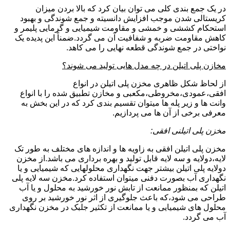
در یک جمع بندی کلی می توان بیان کرد که بالا بردن میزان
کریستالی شدن موجب افزایش دانسیته و جمع شوندگی و بهبود
استحکام کششی و خمشی و مقاومت شیمیایی و گرمایی پلیمر و
کاهش مقاومت ضربه و شفافیت آن می گردد.ضمناً این پدیده یک
نواختی در جمع شوندگی قطعه نهایی را می کاهد.
مخازن پلی اتیلن در چه مدل هایی تولید می شوند؟
از لحاظ شکل ظاهری مخزن پلی اتیلن در انواع
افقی،عمودی،مخروطی،مکعبی و مخازن تطبیق شده را با انواع
وانت ها و زیر پله ها میتوان تقسیم بندی کرد که در این بخش به
معرفی برخی از آن ها می پردازیم.
مخزن پلی اتیلنی افقی:
مخزن پلی اتیلن افقی به زاویه ها و اندازه های مختلف به طور تک
لایه،دولایه و سه لایه قابل تولید و بهره برداری می باشد.از مخزن
دولایه پلی اتیلن بیشتر جهت نگهداری محلولهایی که شیمیایی و یا
نگهداری آب بصورت دفنی میتوان استفاده کرد.مخزن سه لایه پلی
اتیلن که بمنظور ممانعت از تابش نور خورشید به محلول و یا آب
طراحی می شود،که باعث جلوگیری از اثر نور خورشید بر روی
محلول های شیمیایی و یا ممانعت از تکثیر جلبک در مخزن نگهداری
آب می گردد.