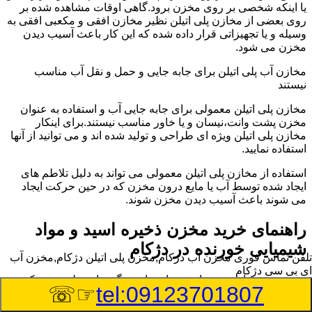
یا اینکه شخصی بر روی مخزن برود.گاهی اوقات مشاهده شده بر
روی بعضی از مخازن پلی اتیلن نظیر مخازن افقی و مکعبی افقی به
وسیله و یا تجهیزاتی قرار داده شده که این کار باعث آسیب دیدن
مخزن می شود.
مخازن آب پلی اتیلن برای جابه جایی و حمل و نقل آب مناسب
نیستند
مخازن پلی اتیلن معمولی برای جابه جایی آب و استفاده به عنوان
مخزن پشت وانت،نیسان و یا خاور مناسب نیستند.برای اینکار
مخازن پلی اتیلن ویژه ای طراحی و تولید شده اند و می توانید از آنها
استفاده نمایید.
استفاده از مخازن پلی اتیلن معمولی می تواند به دلیل تلاطم های
ایجاد شده توسط آب یا مایع درون مخزن که در حین حرکت ایجاد
می شوند باعث آسیب دیدن مخزن شوند.
راهنمای خرید مخزن ذخیره اسید و مواد
شیمیایی خورنده در دژکام
تلفن تماس فوری
مخزن آب دژکام,مخزن پلی اتیلن دژکام,مخزن آب
ای بی سی دژکام
مخزن ذخیره اسید و مواد شیمیایی باید به گونه ای تولید شوند که
☞☏
tel:09123701807
بتوانند در برابر چگالی نسبتا بالا و خورندگی انواع اسیدها مقاومت
کافی داشته باشند.به همین دلیل نمی توان در هر مخزنی اسید و مواد