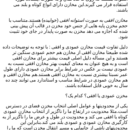
استفاده قرار می گیرند.این مخازن دارای انواع کوتاه و بلند می
باشند.
مخازن افقی به صورت استوانه افقی
(خوابیده) هستند.متناسب با
حجم مخزن پایه هایی از جنس خود مخزن در قالب آن پیش بینی
شده که اجازه می دهد مخزن به صورت پایدار در جای خود تثبیت
شود.
دلیل تفاوت قیمت مخازن عمودی و افقی : با توجه به توضیحات داده
شده طبیعتا مخازن افقی از مخازن هم حجم عمودی سنگین تر
هستند و این مساله دلیل اصلی قیمت بیشتر برای مخازن افقی
است و به هیچ عنوان به معنای کیفیت بهتر مخازن افقی نسبت به
عمودی نیست بر عکس در شرایط برابر مخازن عمودی دارای طول
عمر نسبتا بیشتری نسبت به مخازن افقی هستند.هم مخازن افقی و
هم مخازن عمودی در شرایط مناسب و استاندارد می توانند چند ده
سال به خوبی قابل استفاده باشند.
مخزن عمودی یا افقی؟ کدام یک؟
یکی از محدودیتها و عوامل اصلی انتخاب مخزن فضای در دسترس
است.مثلا محدودیت در ارتفاع ما را ناگزیر از انتخاب مخازن عمودی
کوتاه یا افقی می کند و محدودیت در طول و عرض ما را ناگزیر از به
کارگیری مخازن عمودی و عمودی بلند می کند.بنابراین این
محدودیتهای ناشی از جانمایی و مسیر انتقال مخزن است که ما را