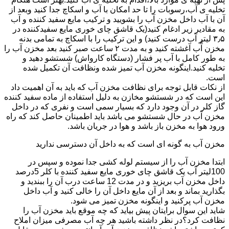
تخلیه ی آب،رسوبات را تا حد امکان با آب و اسکاچ جدا کنید وبعد از
آن با آب داخل مخزن آب را بشویید و ترکیب مایع سفید کننده و آب
به مقادیر زیر ادغام کنید(یک قاشق چای خوری مایع سفیدکننده در
۳٫۵ لیتر آب درست کنید) و این ترکیب را با اسکاچ به تمامی بدنه
مخزن آّب آغشته کنید و به مدت ۲ ساعت صبر کنید بعد مخزن آب را
به طور کامل با آب پر فشار (دستگاه کارواش) شستشو دهید و
تخلیه کنید.اینگونه مخزن آب تمیز شده ونظافت آن تکمیل شده
است.
از نکات قابل توجه برای نظافت مخزن آب که باید به آن اهمیت داد
این است که در شستشو مخازن به دلیل استفاده از ماده سفید کننده
گاز کلر در آن وجود دارد که بسیار سمی است و نفری که در داخل
مخزن آب در حال شستشو می باشد باید اطمینان حاصل کند که راه
ورود هوا به مخزن باز باشد و هوا در جریان باشد.
مخزن آب به گونه ای است که به داخل آن دسترسی ندارید
ابتدا مخزن آب را از سیستم لوله کشی جدا نموده و سپس در
100لیتر آب یک قاشق چای خوری مایع سفید کننده با کلر 5درصد
داخل مخزن آب بریزید و در مدت 12 ساعت درب آن را ببندید و
بگذارید بماند و بعد از آن مایع داخل آن را خالی کنید و آب داخل
مخزن آب پرکنید و اینگونه مخزن تمیز می شود.
شاید این سوال برایتان پیش بیاید که چه موقع باید مخزن آب را
نظافت کرد؟در نظر داشته باشید هر چه آب مصرفی میزان املاح