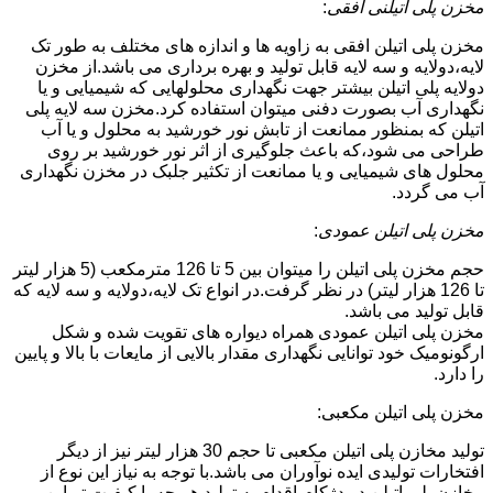
مخزن پلی اتیلنی افقی
:
مخزن پلی اتیلن افقی به زاویه ها و اندازه های مختلف به طور تک
لایه،دولایه و سه لایه قابل تولید و بهره برداری می باشد.از مخزن
دولایه پلی اتیلن بیشتر جهت نگهداری محلولهایی که شیمیایی و یا
نگهداری آب بصورت دفنی میتوان استفاده کرد.مخزن سه لایه پلی
اتیلن که بمنظور ممانعت از تابش نور خورشید به محلول و یا آب
طراحی می شود،که باعث جلوگیری از اثر نور خورشید بر روی
محلول های شیمیایی و یا ممانعت از تکثیر جلبک در مخزن نگهداری
آب می گردد.
مخزن پلی اتیلن عمودی
:
حجم مخزن پلی اتیلن را میتوان بین 5 تا 126 مترمکعب (5 هزار لیتر
تا 126 هزار لیتر) در نظر گرفت.در انواع تک لایه،دولایه و سه لایه که
قابل تولید می باشد.
مخزن پلی اتیلن عمودی همراه دیواره های تقویت شده و شکل
ارگونومیک خود توانایی نگهداری مقدار بالایی از مایعات با بالا و پایین
را دارد.
مخزن پلی اتیلن مکعبی:
تولید مخازن پلی اتیلن مکعبی تا حجم 30 هزار لیتر نیز از دیگر
افتخارات تولیدی ایده نوآوران می باشد.با توجه به نیاز این نوع از
مخازن پلی اتیلن در دژکام،اقدام به تولید هر چه با کیفیت تر این