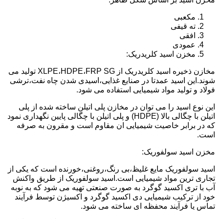
مکعبی
ته قیفی
افقی
عمودی
مخزن اسید کلریدریک:
مخازن ذخیره اسید کلریدریک از XLPE،HDPE،FRP SG تولید می
شوند.این اسید عمدتا در صنایع غذایی،اسیدی شدن چاه نفت،ترشی
فولاد و تولید مواد شیمیایی استفاده می شود.
این نوع اسید را می توان در مخازن پلی اتیلن ساخته شده از پلی
اتیلن با چگالی بالا (HDPE) و پلی اتیلن با چگالی پایین نگهداری نمود
که در برابر خاصیت شیمیایی ان مقاوم است و مقرون به صرفه
است.
مخزن اسید سولفوریک:
اسید سولفوریک مایع غلیظ،بی رنگ،روغنی،خورنده است که یکی از
تجاری ترین مواد شیمیایی است.اسید سولفوریک از طریق واکنش
آب با تری اکسید گوگرد به صورت صنعتی تهیه می شود که به نوبه
خود از ترکیب شیمیایی دی اکسید گوگرد و اکسیژن توسط فرآیند
تماس یا فرآیند محفظه ای ساخته می شود.