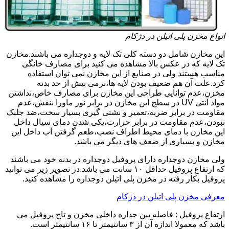
انواع مخزن پلی اتیلن در دژکام
این مخازن شامل دو دسته کلی تک لایه و دوجداره می باشند.مخازن
تک لایه که در عکس بالا مشاهده می کنید برای مصارف خانگی
مناسب هستند ولی در صنایع از این مخازن نمی توان استفاده
کرد.علت آن هم ضعیف بودن لایه ها،نرمی بیش از حد بدنه
مخزن،عدم توانایی طراحی این مخازن برای مصارف خاص،نداشتن
مواد آنتی UV در سطح این مخازن در برابر نور ماورا بنفش،عدم
مقاومت در برابر ضربه،تعمیر و نشتی گیری بسیار سخت،ضد جلبک
نبودن،عدم مقاومت در برابر حرارت،یکی شدن دمای سیال داخل
این مخازن با دمای محیط اطراف نصب،طعم گرفتن آب داخل این
مخازن و بسیاری از ضعف های دیگر می باشد.
ولی مخازن دوجداره دارای پروفیل دوجداره در بدنه خود می باشند
که ارتفاع پروفیل حداقل ۱۰ سانت می باشد.در تصویر زیر می توانید
پروفیل بکار رفته در مخزن پلی اتیلن دوجداره را مشاهده کنید.
معرفی مخزن پلی اتیلن در دژکام
ارتفاع پروفیل : فاصله بین جداره داخلی مخزن و تاج پروفیل می
باشد که معمولا اندازه آن از ۳ سانتیمتر تا ۱۶ سانتیمتر است.