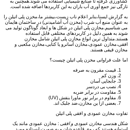
کشاورزی گرفته تا صنایع شیمیایی استفاده می شوند.همچنین به
تازگی نیز جمع آوری آب باران به این کاربردها اضافه شده است.
به گزارش ایسنا،بنابر اعلام ناب زیست،بیشتر ما،مخزن پلی اتیلن را
به عنوان منبع آب شرب (مخزن آب آشامیدنی) در ساختمان هایمان
می شناسیم.مخازن پلی اتیلن در شکل ها و ابعاد گوناگون تولید می
شوند به همین دلیل در کاربردهای مختلفی قابل استفاده
هستند.متداول ترین انواع مخازن پلی اتیلن شامل مخازن
افقی،مخازن عمودی،مخازن آسانرو یا کتابی،مخازن مکعبی و
مخازن قیفی هستند.
اما علت فراوانی مخزن پلی اتیلن چیست؟
قیمت مقرون به صرفه
وزن کم
جابجایی آسان
نصب بی دردسر
مقاومت در برابر ضربه
مقاوم در برابر نور ماورا بنفش (UV)
بعضی ازا ین مخازن،ضد جلبک اند.
تفاوت مخازن عمودی و افقی پلی اتیلن
شکل هندسی مخازن عمودی و افقی
: مخازن عمودی مانند یک
استوانه هستند که روی قاعده شان و به صورت ایستاده مورد