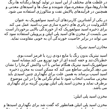
در غلظت های مختلف از این اسید در تولید کودها،رنگدانه ها،رنگ
ها،داروها،مواد منفجره،مواد شوینده و نمک ها و اسیدهای معدنی و
همچنین در فرآیندهای پالایش نفت و متالورژی استفاده می شود.
در یکی از آشناترین کاربردهای آن،اسید سولفوریک به عنوان
الکترولیت در باتری های ذخیره سازی سرب،اسید عمل می کند
برای ذخیره اسید سولفوریک که از خورندگی بالایی برخوردار است
می بایست از مخزن های اسید پلی اتیلن و پروپیلن استفاده نمود که
می تواند در برابر خاصیت خورندگی آن به خوبی مقاومت نماید.
مخازن اسید نیتریک
:
اسید نیتریک بدون رنگ یا مایع دودی زرد یا قرمز است.بوی
خطرناک،تند و خفه کننده ای از خود توزیع می کند.مشابه اسید
سولفوریک،اسید نیتریک هنگام تماس با آب واکنش گرمازا را نشان
می دهد.گرمایی ساطع می کند که ممکن است به مخزن ذخیره
اسید آسیب برساند به همین علت برای نگهداری چنین اسیدی باید
مخزنی مناسب انتخاب شود تا تمام نگرانی ها را در این موضوع
برطرف نماید و مخزن اسید پلی اتیلن بهترین گزینه برای نگهداری
می باشد.
مخزن اسید پلی اتیلن:
مخزن اسید پلی اتیلن همانطور که گفت شد برای نگهداری اسیدها و