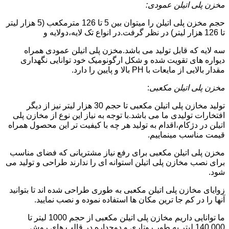
مخزن پلی اتیلن عمودی:
حجم مخزن پلی اتیلن را میتوان بین 5 تا 126 مترمکعب (5 هزار لیتر
تا 126 هزار لیتر) در نظر گرفت.در انواع تک لایه،دولایه و
سه لایه که قابل تولید می باشد.مخزن پلی اتیلن عمودی همراه
دیواره های تقویت شده و شکل ارگونومیک خود توانایی نگهداری
مقدار بالایی از مایعات با PH بالا و پایین را دارد.
مخزن پلی اتیلن مکعبی
:
تولید مخازن پلی اتیلن مکعبی تا حجم 30 هزار لیتر نیز از دیگر
افتخارات تولیدی ما می باشد.با توجه به نیاز این نوع از مخازن پلی
اتیلن در دژکام،اقدام به تولید هر چه با کیفیت تر این محصول همراه
قیمت مناسب مینماییم.
مخزن پلی اتیلن مکعبی برای رفع نیاز مشتریانی که فضای مناسب
برای نصب مخازن پلی اتیلن استوانه ای را ندارند طراحی و تولید می
شود.
زوایای مخازن پلی اتیلن مکعبی به طوری طراحی شده اند تا بتوانید
آنها را در کم جا ترین مکان ها استفاده نموده و نصب نمایید.
ما توانایی داریم مخازن پلی اتیلن مکعبی از حجم 1000 لیتر تا
140.000 لیتر به طور روتاری و دوجداره در قالب های روش