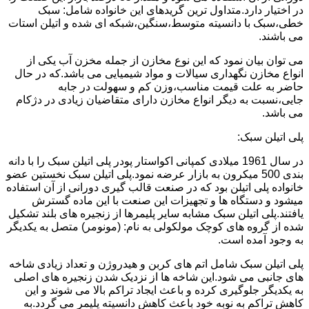
در اختیار دارد.متداول ترین گریدهای این خانواده شامل: سبک
خطی،سبک با دانسیته متوسط،سنگین،شبکه ای شده و اتیلن استات
می باشند.
می توان بیان نمود که این نوع مخازن از جمله مخزن آب یکی از
انواع مخازن نگهداری سیالات و مواد شیمیایی می باشد.که در حال
حاضر به علت قیمت مناسب،وزن کم و سهولت در جابه
جایی،نسبت به دیگر انواع مخازن دارای متقاضیان زیادی در دژکام
می باشد.
پلی اتیلن سبک:
در سال 1961 میلادی کمپانی اکواستار پودر پلی اتیلن سبک را با دانه
بندی 500 میکرون به بازار عرضه نمود.پلی اتیلن سبک نخستین عضو
خانواده پلی اتیلن بود که در صنعت قالب گیری دورانی از آن استفاده
میشود و دستگاه ها و تجهیزات این صنعت با این ماده گسترش
یافتند.پلی اتیلن سبک مشابه سایر پلیمرها از زنجیره های بلند تشکیل
شده از گروه های کوچک مولکولی به نام: (مونومر) متصل به یکدیگر
به وجود آمده است.
پلی اتیلن سبک شامل اتم های کربن و هیدروژن و تعداد زیادی شاخه
های جانبی می شود.این شاخه ها از نزدیک شدن زنجیره های اصلی
به یکدیگر جلوگیری کرده و باعث ایجاد تراکم بالا می شوند و این
کاهش تراکم به نوبه خود باعث کاهش دانسیته پلیمر می گردد.به