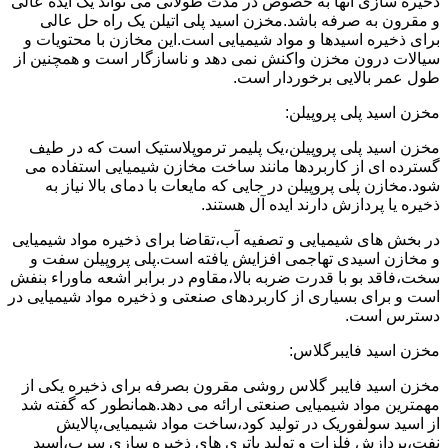
ذخیره سازی آنها به خصوص در مدت طولانی می تواند یک ایده عالی
و مقرون به صرفه باشد.مخزن اسید پلی اتیلن یک راه حل عالی
برای ذخیره اسیدها و مواد شیمیایی است.این مخازن با محتویات و
سیالات درون مخزن واکنش نمی دهد و ناسازگار است و همچنین از
طول عمر بالایی برخوردار است.
مخزن اسید پلی پروپیلن:
مخزن اسید پلی پروپیلن،یک پلیمر ترموپلاستیک است که در طیف
گسترده ای از کاربردها مانند ساخت مخازن شیمیایی استفاده می
شود.مخازن پلی پروپیلن در جایی که مایعات با دمای بالا نیاز به
ذخیره یا پردازش دارند ایده آل هستند.
در بخش های شیمیایی و تصفیه آب،تقاضا برای ذخیره مواد شیمیایی
و مخازن اسیدی تهاجمی افزایش یافته است.پلی پروپیلن سفت و
سخت،فاقد بو با قدرت ضربه بالا،مقاوم در برابر اشعه ماوراء بنفش
است و برای بسیاری از کاربردهای صنعتی و ذخیره مواد شیمیایی در
دسترس است.
مخزن اسید فایبرگلاس:
مخزن اسید فایبر گلاس روشی مقرون بصرفه برای ذخیره یکی از
مهمترین مواد شیمیایی صنعتی ارائه می دهد.همانطور که گفته شد
از اسید سولفوریک در تولید کود،ساخت مواد شیمیایی،پالایش
نفت،پردازش فلزات و تولید باتری های ذخیره سازی سرب،اسید