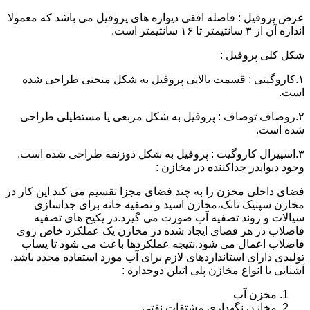
عرض پروفیل : فاصله افقی دیواره های پروفیل می باشد که معمولا
اندازه آن از ۳ سانتیمتر تا ۱۶ سانتیمتر است.
شکل کلی پروفیل :
۱.کاروگیتی : قسمت بالایی پروفیل به شکل منحنی طراحی شده
است.
۲.روصاف توصاف : پروفیل به شکل مربعی یا مستطیلی طراحی
شده است.
۳.اسپیرال کاروگیت : پروفیل به شکل ذوزنقه طراحی شده است.
وجود دیوایدر جداکننده در مخازن :
فضای داخلی مخزن را به چند فضای مجزا تقسیم می کند این کار در
مخازن سپتیک تانک،مخازن اسید و تصفیه خانه برای جداسازی
سیالات و روند تصفیه آب صورت می گیرد.در پکیج های تصفیه
فاضلاب در هر فضای ایجاد شده در مخازن یک عملکرد خاص روی
فاضلاب اعمال می شود.نتیجه عملکردها باعث می شود تا پساب
تولیدی دارای استانداردهای لازم برای آب مورد استفاده مجدد باشد.
آشنایی با انواع مخازن پلی اتیلن دوجداره :
مخزن آب
مخازن نگهداری مشتقات نفتی