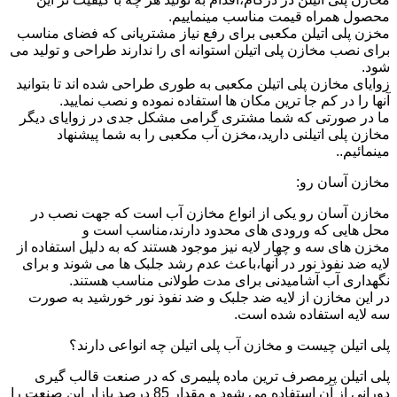
محصول همراه قیمت مناسب مینماییم.
مخزن پلی اتیلن مکعبی برای رفع نیاز مشتریانی که فضای مناسب
برای نصب مخازن پلی اتیلن استوانه ای را ندارند طراحی و تولید می
شود.
زوایای مخازن پلی اتیلن مکعبی به طوری طراحی شده اند تا بتوانید
آنها را در کم جا ترین مکان ها استفاده نموده و نصب نمایید.
ما در صورتی که شما مشتری گرامی مشکل جدی در زوایای دیگر
مخازن پلی اتیلنی دارید،مخزن آب مکعبی را به شما پیشنهاد
مینمائیم..
مخازن آسان رو:
مخازن آسان رو یکی از انواع مخازن آب است که جهت نصب در
محل هایی که ورودی های محدود دارند،مناسب است و
مخزن های سه و چهار لایه نیز موجود هستند که به دلیل استفاده از
لایه ضد نفوذ نور در آنها،باعث عدم رشد جلبک ها می شوند و برای
نگهداری آب آشامیدنی برای مدت طولانی مناسب هستند.
در این مخازن از لایه ضد جلبک و ضد نفوذ نور خورشید به صورت
سه لایه استفاده شده است.
پلی اتیلن چیست و مخازن آب پلی اتیلن چه انواعی دارند؟
پلی اتیلن پرمصرف ترین ماده پلیمری که در صنعت قالب گیری
دورانی از آن استفاده می شود و مقدار 85 درصد بازار این صنعت را