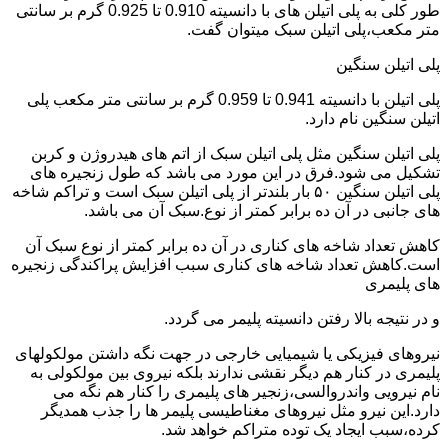
طور کلی به پلی اتیلن های با دانسیته 0.910 تا 0.925 گرم بر سانتی
متر مکعب،پلی اتیلن سبک میتوان گفت.
پلی اتیلن سنگین
پلی اتیلن با دانسیته 0.941 تا 0.959 گرم بر سانتی متر مکعب پلی
اتیلن سنگین نام دارد.
پلی اتیلن سنگین مثل پلی اتیلن سبک از اتم های هیدروژن و کربن
تشکیل می شود.فرق در این مورد می باشد که طول زنجیره های
پلی اتیلن سنگین ۵۰ بار بلندتر از پلی اتیلن سبک است و تراکم شاخه
های جانبی در آن ده برابر کمتر از نوع.سبک آن می باشد.
کاهش تعداد شاخه های کناری در آن ده برابر کمتر از نوع سبک آن
است.کاهش تعداد شاخه های کناری سبب افزایش پراکندگی زنجیره
های پلیمری
و در نتیجه بالا رفتن دانسیته پلیمر می گردد.
نیروهای فیزیکی یا شیمیایی خارجی در جهت نگه داشتن مولکولهای
پلیمری در کنار هم دیگر نقشی ندارند بلکه نیروی بین مولکولی به
نام نیرویی واندروالسی،زنجیر های پلیمری را کنار هم نگه می
دارد.این نیرو مثل نیروهای مغناطیسی پلیمر ها را جذب همدیگر
کرده،سبب ایجاد یک توده متراکم خواهد شد.