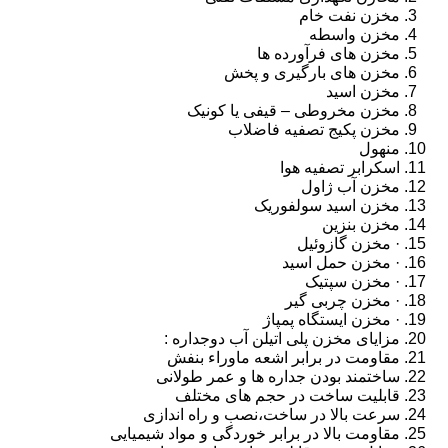
مخزن نفت خام
مخزن واسطه
مخزن های فرآورده ها
مخزن های بارگیری و پخش
مخزن اسید
مخزن مخروطی – قیفی یا کونیک
مخزن پکیج تصفیه فاضلاب
منهول
اسکرابر تصفیه هوا
مخزن آب ژاول
مخزن اسید سولفوریک
مخزن بنزین
· مخزن گازوئیل
· مخزن حمل اسید
· مخزن سپتیک
· مخزن چربی گیر
· مخزن ایستگاه پمپاژ
مزایای مخزن پلی اتیلن آب دوجداره :
مقاومت در برابر اشعه ماوراء بنفش
ساختمند بودن جداره ها و عمر طولانی
قابلیت ساخت در حجم های مختلف
سرعت بالا در ساخت،نصب و راه اندازی
مقاومت بالا در برابر خوردگی و مواد شیمیایی