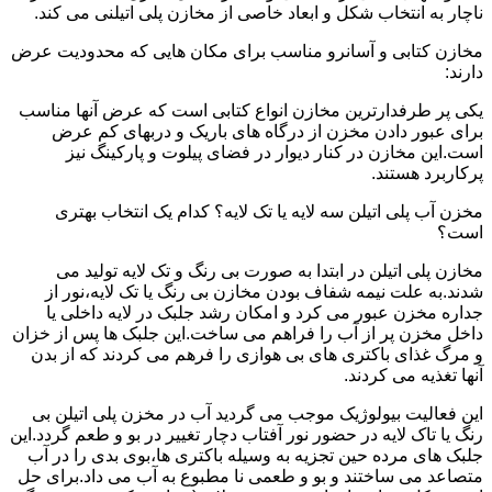
ناچار به انتخاب شکل و ابعاد خاصی از مخازن پلی اتیلنی می کند.
مخازن کتابی و آسانرو مناسب برای مکان هایی که محدودیت عرض
دارند:
یکی پر طرفدارترین مخازن انواع کتابی است که عرض آنها مناسب
برای عبور دادن مخزن از درگاه های باریک و دربهای کم عرض
است.این مخازن در کنار دیوار در فضای پیلوت و پارکینگ نیز
پرکاربرد هستند.
مخزن آب پلی اتیلن سه لایه یا تک لایه؟ کدام یک انتخاب بهتری
است؟
مخازن پلی اتیلن در ابتدا به صورت بی رنگ و تک لایه تولید می
شدند.به علت نیمه شفاف بودن مخازن بی رنگ یا تک لایه،نور از
جداره مخزن عبور می کرد و امکان رشد جلبک در لایه داخلی یا
داخل مخزن پر از آب را فراهم می ساخت.این جلبک ها پس از خزان
و مرگ غذای باکتری های بی هوازی را فرهم می کردند که از بدن
آنها تغذیه می کردند.
این فعالیت بیولوژیک موجب می گردید آب در مخزن پلی اتیلن بی
رنگ یا تاک لایه در حضور نور آفتاب دچار تغییر در بو و طعم گردد.این
جلبک های مرده حین تجزیه به وسیله باکتری ها،بوی بدی را در آب
متصاعد می ساختند و بو و طعمی نا مطبوع به آب می داد.برای حل