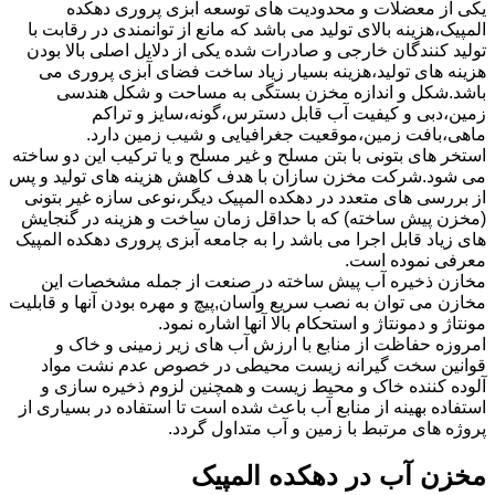
یکی از معضلات و محدودیت های توسعه آبزی پروری دهکده
المپیک،هزینه بالای تولید می باشد که مانع از توانمندی در رقابت با
تولید کنندگان خارجی و صادرات شده یکی از دلایل اصلی بالا بودن
هزینه های تولید،هزینه بسیار زیاد ساخت فضای آبزی پروری می
باشد.شکل و اندازه مخزن بستگی به مساحت و شکل هندسی
زمین،دبی و کیفیت آب قابل دسترس،گونه،سایز و تراکم
ماهی،بافت زمین،موقعیت جغرافیایی و شیب زمین دارد.
استخر های بتونی با بتن مسلح و غیر مسلح و یا ترکیب این دو ساخته
می شود.شرکت مخزن سازان با هدف کاهش هزینه های تولید و پس
از بررسی های متعدد در دهکده المپیک دیگر،نوعی سازه غیر بتونی
(مخزن پیش ساخته) که با حداقل زمان ساخت و هزینه در گنجایش
های زیاد قابل اجرا می باشد را به جامعه آبزی پروری دهکده المپیک
معرفی نموده است.
مخازن ذخیره آب پیش ساخته در صنعت از جمله مشخصات این
مخازن می توان به نصب سریع وآسان,پیچ و مهره بودن آنها و قابلیت
مونتاژ و دمونتاژ و استحکام بالا آنها اشاره نمود.
امروزه حفاظت از منابع با ارزش آب های زیر زمینی و خاک و
قوانین سخت گیرانه زیست محیطی در خصوص عدم نشت مواد
آلوده کننده خاک و محیط زیست و همچنین لزوم ذخیره سازی و
استفاده بهینه از منابع آب باعث شده است تا استفاده در بسیاری از
پروژه های مرتبط با زمین و آب متداول گردد.
مخزن آب در دهکده المپیک