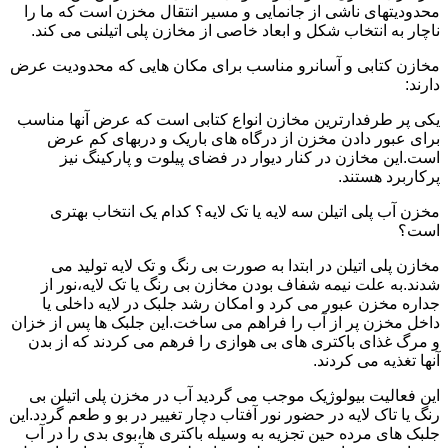
محدودیتهای ناشی از جانمایی و مسیر انتقال مخزن است که ما را
ناچار به انتخاب شکل و ابعاد خاصی از مخازن پلی اتیلنی می کند.
مخازن کتابی و آسانرو مناسب برای مکان هایی که محدودیت عرض
دارند:
یکی پر طرفدارترین مخازن انواع کتابی است که عرض آنها مناسب
برای عبور دادن مخزن از درگاه های باریک و دربهای کم عرض
است.این مخازن در کنار دیوار در فضای پیلوت و پارکینگ نیز
پرکاربرد هستند.
مخزن آب پلی اتیلن سه لایه یا تک لایه؟ کدام یک انتخاب بهتری
است؟
مخازن پلی اتیلن در ابتدا به صورت بی رنگ و تک لایه تولید می
شدند.به علت نیمه شفاف بودن مخازن بی رنگ یا تک لایه،نور از
جداره مخزن عبور می کرد و امکان رشد جلبک در لایه داخلی یا
داخل مخزن پر از آب را فراهم می ساخت.این جلبک ها پس از خزان
و مرگ غذای باکتری های بی هوازی را فرهم می کردند که از بدن
آنها تغذیه می کردند.
این فعالیت بیولوژیک موجب می گردید آب در مخزن پلی اتیلن بی
رنگ یا تاک لایه در حضور نور آفتاب دچار تغییر در بو و طعم گردد.این
جلبک های مرده حین تجزیه به وسیله باکتری ها،بوی بدی را در آب