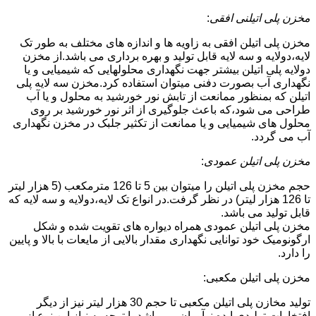
مخزن پلی اتیلنی افقی
:
مخزن پلی اتیلن افقی به زاویه ها و اندازه های مختلف به طور تک
لایه،دولایه و سه لایه قابل تولید و بهره برداری می باشد.از مخزن
دولایه پلی اتیلن بیشتر جهت نگهداری محلولهایی که شیمیایی و یا
نگهداری آب بصورت دفنی میتوان استفاده کرد.مخزن سه لایه پلی
اتیلن که بمنظور ممانعت از تابش نور خورشید به محلول و یا آب
طراحی می شود،که باعث جلوگیری از اثر نور خورشید بر روی
محلول های شیمیایی و یا ممانعت از تکثیر جلبک در مخزن نگهداری
آب می گردد.
مخزن پلی اتیلن عمودی
:
حجم مخزن پلی اتیلن را میتوان بین 5 تا 126 مترمکعب (5 هزار لیتر
تا 126 هزار لیتر) در نظر گرفت.در انواع تک لایه،دولایه و سه لایه که
قابل تولید می باشد.
مخزن پلی اتیلن عمودی همراه دیواره های تقویت شده و شکل
ارگونومیک خود توانایی نگهداری مقدار بالایی از مایعات با بالا و پایین
را دارد.
مخزن پلی اتیلن مکعبی:
تولید مخازن پلی اتیلن مکعبی تا حجم 30 هزار لیتر نیز از دیگر
افتخارات تولیدی ایده نوآوران می باشد.با توجه به نیاز این نوع از