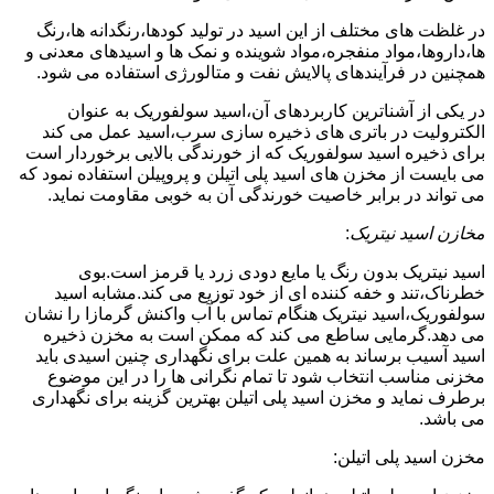
در غلظت های مختلف از این اسید در تولید کودها،رنگدانه ها،رنگ
ها،داروها،مواد منفجره،مواد شوینده و نمک ها و اسیدهای معدنی و
همچنین در فرآیندهای پالایش نفت و متالورژی استفاده می شود.
در یکی از آشناترین کاربردهای آن،اسید سولفوریک به عنوان
الکترولیت در باتری های ذخیره سازی سرب،اسید عمل می کند
برای ذخیره اسید سولفوریک که از خورندگی بالایی برخوردار است
می بایست از مخزن های اسید پلی اتیلن و پروپیلن استفاده نمود که
می تواند در برابر خاصیت خورندگی آن به خوبی مقاومت نماید.
مخازن اسید نیتریک
:
اسید نیتریک بدون رنگ یا مایع دودی زرد یا قرمز است.بوی
خطرناک،تند و خفه کننده ای از خود توزیع می کند.مشابه اسید
سولفوریک،اسید نیتریک هنگام تماس با آب واکنش گرمازا را نشان
می دهد.گرمایی ساطع می کند که ممکن است به مخزن ذخیره
اسید آسیب برساند به همین علت برای نگهداری چنین اسیدی باید
مخزنی مناسب انتخاب شود تا تمام نگرانی ها را در این موضوع
برطرف نماید و مخزن اسید پلی اتیلن بهترین گزینه برای نگهداری
می باشد.
مخزن اسید پلی اتیلن: