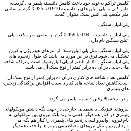
کاهش تراکم به نوبه خود باعث کاهش دانسیته پلیمر می گردد.به
طور کلی به پلی اتیلن های با دانسیته 0.910 تا 0.925 گرم بر سانتی
متر مکعب،پلی اتیلن سبک میتوان گفت.
پلی اتیلن سنگین
پلی اتیلن با دانسیته 0.941 تا 0.959 گرم بر سانتی متر مکعب پلی
اتیلن سنگین نام دارد.
پلی اتیلن سنگین مثل پلی اتیلن سبک از اتم های هیدروژن و کربن
تشکیل می شود.فرق در این مورد می باشد که طول زنجیره های
پلی اتیلن سنگین ۵۰ بار بلندتر از پلی اتیلن سبک است و تراکم شاخه
های جانبی در آن ده برابر کمتر از نوع.سبک آن می باشد.
کاهش تعداد شاخه های کناری در آن ده برابر کمتر از نوع سبک آن
است.کاهش تعداد شاخه های کناری سبب افزایش پراکندگی زنجیره
های پلیمری
و در نتیجه بالا رفتن دانسیته پلیمر می گردد.
نیروهای فیزیکی یا شیمیایی خارجی در جهت نگه داشتن مولکولهای
پلیمری در کنار هم دیگر نقشی ندارند بلکه نیروی بین مولکولی به
نام نیرویی واندروالسی،زنجیر های پلیمری را کنار هم نگه می
دارد.این نیرو مثل نیروهای مغناطیسی پلیمر ها را جذب همدیگر