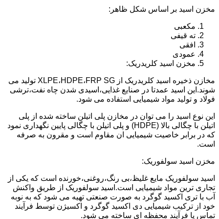
مخزن اسید بر اساس شکل ظاهر:
مکعبی
ته قیفی
افقی
عمودی
مخزن اسید کلریدریک:
مخازن ذخیره اسید کلریدریک از XLPE،HDPE،FRP SG تولید می
شوند.این اسید عمدتا در صنایع غذایی،اسیدی شدن چاه نفت،ترشی
فولاد و تولید مواد شیمیایی استفاده می شود.
این نوع اسید را می توان در مخازن پلی اتیلن ساخته شده از پلی
اتیلن با چگالی بالا (HDPE) و پلی اتیلن با چگالی پایین نگهداری نمود
که در برابر خاصیت شیمیایی ان مقاوم است و مقرون به صرفه
است.
مخزن اسید سولفوریک:
اسید سولفوریک مایع غلیظ،بی رنگ،روغنی،خورنده است که یکی از
تجاری ترین مواد شیمیایی است.اسید سولفوریک از طریق واکنش
آب با تری اکسید گوگرد به صورت صنعتی تهیه می شود که به نوبه
خود از ترکیب شیمیایی دی اکسید گوگرد و اکسیژن توسط فرآیند
تماس یا فرآیند محفظه ای ساخته می شود.