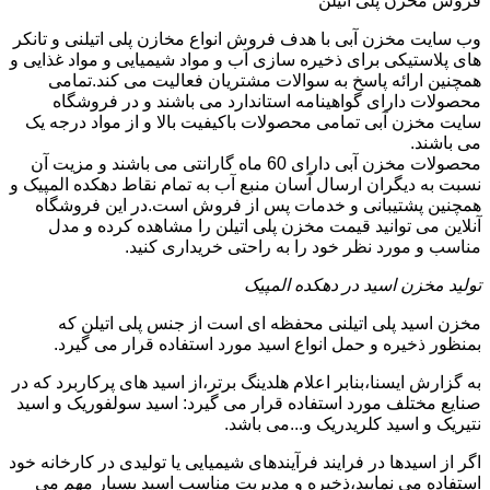
فروش مخزن پلی اتیلن
وب سایت مخزن آبی با هدف فروش انواع مخازن پلی اتیلنی و تانکر
های پلاستیکی برای ذخیره سازی آب و مواد شیمیایی و مواد غذایی و
همچنین ارائه پاسخ به سوالات مشتریان فعالیت می کند.تمامی
محصولات دارای گواهینامه استاندارد می باشند و در فروشگاه
سایت مخزن آبی تمامی محصولات باکیفیت بالا و از مواد درجه یک
می باشند.
محصولات مخزن آبی دارای 60 ماه گارانتی می باشند و مزیت آن
نسبت به دیگران ارسال آسان منبع آب به تمام نقاط دهکده المپیک و
همچنین پشتیبانی و خدمات پس از فروش است.در این فروشگاه
آنلاین می توانید قیمت مخزن پلی اتیلن را مشاهده کرده و مدل
مناسب و مورد نظر خود را به راحتی خریداری کنید.
تولید مخزن اسید در دهکده المپیک
مخزن اسید پلی اتیلنی محفظه ای است از جنس پلی اتیلن که
بمنظور ذخیره و حمل انواع اسید مورد استفاده قرار می گیرد.
به گزارش ایسنا،بنابر اعلام هلدینگ برتر،از اسید های پرکاربرد که در
صنایع مختلف مورد استفاده قرار می گیرد: اسید سولفوریک و اسید
نتیریک و اسید کلریدریک و...می باشد.
اگر از اسیدها در فرایند فرآیندهای شیمیایی یا تولیدی در کارخانه خود
استفاده می نمایید،ذخیره و مدیریت مناسب اسید بسیار مهم می