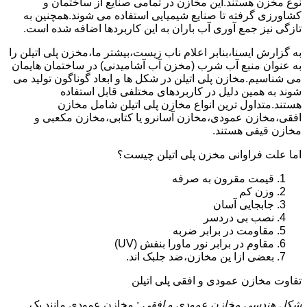
نوع مخزن هستند.این مخازن در تمامی صنایع از ساختمان و
کشاورزی گرفته تا صنایع شیمیایی استفاده می شوند.همچنین به
تازگی نیز جمع آوری آب باران به این کاربردها اضافه شده است.
به گزارش ایسنا،بنابر اعلام ناب زیست،بیشتر ما،مخزن پلی اتیلن را
به عنوان منبع آب شرب (مخزن آب آشامیدنی) در ساختمان هایمان
می شناسیم.مخازن پلی اتیلن در شکل ها و ابعاد گوناگون تولید می
شوند به همین دلیل در کاربردهای مختلفی قابل استفاده
هستند.متداول ترین انواع مخازن پلی اتیلن شامل مخازن
افقی،مخازن عمودی،مخازن آسانرو یا کتابی،مخازن مکعبی و
مخازن قیفی هستند.
اما علت فراوانی مخزن پلی اتیلن چیست؟
قیمت مقرون به صرفه
وزن کم
جابجایی آسان
نصب بی دردسر
مقاومت در برابر ضربه
مقاوم در برابر نور ماورا بنفش (UV)
بعضی ازا ین مخازن،ضد جلبک اند.
تفاوت مخازن عمودی و افقی پلی اتیلن
شکل هندسی مخازن عمودی و افقی
: مخازن عمودی مانند یک