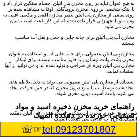
به هیچ عنوان نباید بر روی مخزن پلی اتیلن اجسام سنگین قرار داد و
یا اینکه شخصی بر روی مخزن برود.گاهی اوقات مشاهده شده بر
روی بعضی از مخازن پلی اتیلن نظیر مخازن افقی و مکعبی افقی به
وسیله و یا تجهیزاتی قرار داده شده که این کار باعث آسیب دیدن
مخزن می شود.
مخازن آب پلی اتیلن برای جابه جایی و حمل و نقل آب مناسب
نیستند
مخازن پلی اتیلن معمولی برای جابه جایی آب و استفاده به عنوان
مخزن پشت وانت،نیسان و یا خاور مناسب نیستند.برای اینکار
مخازن پلی اتیلن ویژه ای طراحی و تولید شده اند و می توانید از آنها
استفاده نمایید.
استفاده از مخازن پلی اتیلن معمولی می تواند به دلیل تلاطم های
ایجاد شده توسط آب یا مایع درون مخزن که در حین حرکت ایجاد
می شوند باعث آسیب دیدن مخزن شوند.
راهنمای خرید مخزن ذخیره اسید و مواد
تلفن تماس فوری
مخزن آب دهکده المپیک,مخزن پلی اتیلن دهکده
شیمیایی خورنده در دهکده المپیک
المپیک,مخزن آب ای بی سی دهکده المپیک
☞☏
tel:09123701807
مخزن ذخیره اسید و مواد شیمیایی باید به گونه ای تولید شوند که
بتوانند در برابر چگالی نسبتا بالا و خورندگی انواع اسیدها مقاومت