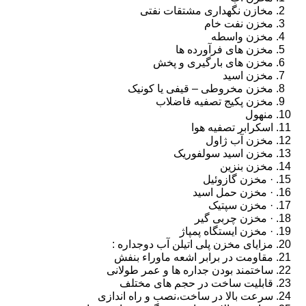
مخازن نگهداری مشتقات نفتی
مخزن نفت خام
مخزن واسطه
مخزن های فرآورده ها
مخزن های بارگیری و پخش
مخزن اسید
مخزن مخروطی – قیفی یا کونیک
مخزن پکیج تصفیه فاضلاب
منهول
اسکرابر تصفیه هوا
مخزن آب ژاول
مخزن اسید سولفوریک
مخزن بنزین
· مخزن گازوئیل
· مخزن حمل اسید
· مخزن سپتیک
· مخزن چربی گیر
· مخزن ایستگاه پمپاژ
مزایای مخزن پلی اتیلن آب دوجداره :
مقاومت در برابر اشعه ماوراء بنفش
ساختمند بودن جداره ها و عمر طولانی
قابلیت ساخت در حجم های مختلف
سرعت بالا در ساخت،نصب و راه اندازی