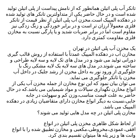
تانکر آب پلی اتیلن همانطور که از نامش پیداست از پلی اتیلن تولید
شده است و در حال حاضر یکی از متداولترین تانکر های تولید شده
در دهکده المپیک است.مخزن آب پلی اتیلن از نظر قیمت از تانکر
فلزی معمولاً ارزان تر است و در برابر خوردگی و زنگ زدگی نیز
مقاوم است اما در برابر ضربات شدید و یا پارگی نسبت به مخازن
فلزی مقاومت کمتری دارد.
یک مخزن آب پلی اتیلن در تهران
مخازن آب در دهکده المپیک عمدتاً با استفاده از روش قالب گیری
دورانی تولید می شود و در مدل های تک لایه و سه لایه طراحی و
ساخته می شوند.در مدل های سه لایه یک لایه مشکی رنگ با
جلوگیری از ورود نور به داخل مخزن از رشد جلبک در داخل آب
مخزن یا تانکر جلوگیری می نماید.
می توان بیان نمود که این نوع مخازن از جمله مخزن آب یکی از
انواع مخازن نگهداری سیالات و مواد شیمیایی می باشد.که در حال
حاضر به علت قیمت مناسب،وزن کم و سهولت در جابه
جایی،نسبت به دیگر انواع مخازن دارای متقاضیان زیادی در دهکده
المپیک می باشد.
مخازن پلی اتیلن در چه مدل هایی تولید می شوند؟
از لحاظ شکل ظاهری مخزن پلی اتیلن در انواع
افقی،عمودی،مخروطی،مکعبی و مخازن تطبیق شده را با انواع
وانت ها و زیر پله ها میتوان تقسیم بندی کرد.