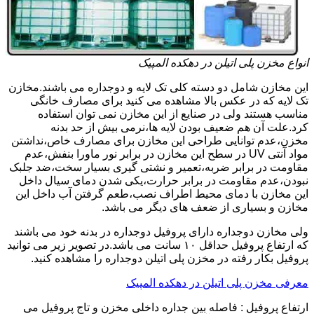
انواع مخزن پلی اتیلن در دهکده المپیک
این مخازن شامل دو دسته کلی تک لایه و دوجداره می باشند.مخازن
تک لایه که در عکس بالا مشاهده می کنید برای مصارف خانگی
مناسب هستند ولی در صنایع از این مخازن نمی توان استفاده
کرد.علت آن هم ضعیف بودن لایه ها،نرمی بیش از حد بدنه
مخزن،عدم توانایی طراحی این مخازن برای مصارف خاص،نداشتن
مواد آنتی UV در سطح این مخازن در برابر نور ماورا بنفش،عدم
مقاومت در برابر ضربه،تعمیر و نشتی گیری بسیار سخت،ضد جلبک
نبودن،عدم مقاومت در برابر حرارت،یکی شدن دمای سیال داخل
این مخازن با دمای محیط اطراف نصب،طعم گرفتن آب داخل این
مخازن و بسیاری از ضعف های دیگر می باشد.
ولی مخازن دوجداره دارای پروفیل دوجداره در بدنه خود می باشند
که ارتفاع پروفیل حداقل ۱۰ سانت می باشد.در تصویر زیر می توانید
پروفیل بکار رفته در مخزن پلی اتیلن دوجداره را مشاهده کنید.
معرفی مخزن پلی اتیلن در دهکده المپیک
ارتفاع پروفیل : فاصله بین جداره داخلی مخزن و تاج پروفیل می