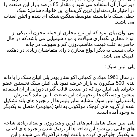
دورانی از آن استفاده می شود و مقدار 85 درصد بازار این صنعت را
در اختیار دارد.متداول ترین گریدهای این خانواده شامل: سبک
خطی،سبک با دانسیته متوسط،سنگین،شبکه ای شده و اتیلن استات
می باشند.
می توان بیان نمود که این نوع مخازن از جمله مخزن آب یکی از
انواع مخازن نگهداری سیالات و مواد شیمیایی می باشد.که در حال
حاضر به علت قیمت مناسب،وزن کم و سهولت در جابه
جایی،نسبت به دیگر انواع مخازن دارای متقاضیان زیادی در دهکده
المپیک می باشد.
پلی اتیلن سبک:
در سال 1961 میلادی کمپانی اکواستار پودر پلی اتیلن سبک را با دانه
بندی 500 میکرون به بازار عرضه نمود.پلی اتیلن سبک نخستین عضو
خانواده پلی اتیلن بود که در صنعت قالب گیری دورانی از آن استفاده
میشود و دستگاه ها و تجهیزات این صنعت با این ماده گسترش
یافتند.پلی اتیلن سبک مشابه سایر پلیمرها از زنجیره های بلند تشکیل
شده از گروه های کوچک مولکولی به نام: (مونومر) متصل به یکدیگر
به وجود آمده است.
پلی اتیلن سبک شامل اتم های کربن و هیدروژن و تعداد زیادی شاخه
های جانبی می شود.این شاخه ها از نزدیک شدن زنجیره های اصلی
به یکدیگر جلوگیری کرده و باعث ایجاد تراکم بالا می شوند و این