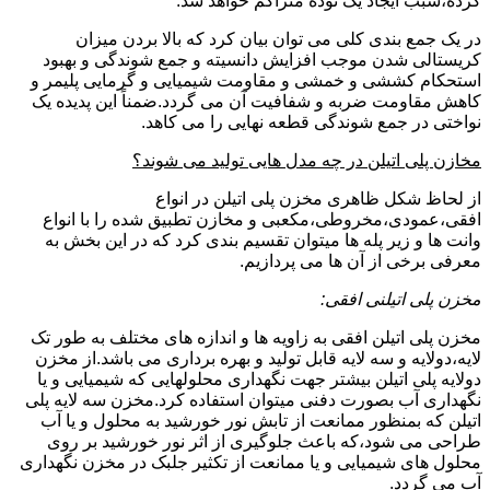
کرده،سبب ایجاد یک توده متراکم خواهد شد.
در یک جمع بندی کلی می توان بیان کرد که بالا بردن میزان
کریستالی شدن موجب افزایش دانسیته و جمع شوندگی و بهبود
استحکام کششی و خمشی و مقاومت شیمیایی و گرمایی پلیمر و
کاهش مقاومت ضربه و شفافیت آن می گردد.ضمناً این پدیده یک
نواختی در جمع شوندگی قطعه نهایی را می کاهد.
مخازن پلی اتیلن در چه مدل هایی تولید می شوند؟
از لحاظ شکل ظاهری مخزن پلی اتیلن در انواع
افقی،عمودی،مخروطی،مکعبی و مخازن تطبیق شده را با انواع
وانت ها و زیر پله ها میتوان تقسیم بندی کرد که در این بخش به
معرفی برخی از آن ها می پردازیم.
مخزن پلی اتیلنی افقی:
مخزن پلی اتیلن افقی به زاویه ها و اندازه های مختلف به طور تک
لایه،دولایه و سه لایه قابل تولید و بهره برداری می باشد.از مخزن
دولایه پلی اتیلن بیشتر جهت نگهداری محلولهایی که شیمیایی و یا
نگهداری آب بصورت دفنی میتوان استفاده کرد.مخزن سه لایه پلی
اتیلن که بمنظور ممانعت از تابش نور خورشید به محلول و یا آب
طراحی می شود،که باعث جلوگیری از اثر نور خورشید بر روی
محلول های شیمیایی و یا ممانعت از تکثیر جلبک در مخزن نگهداری
آب می گردد.