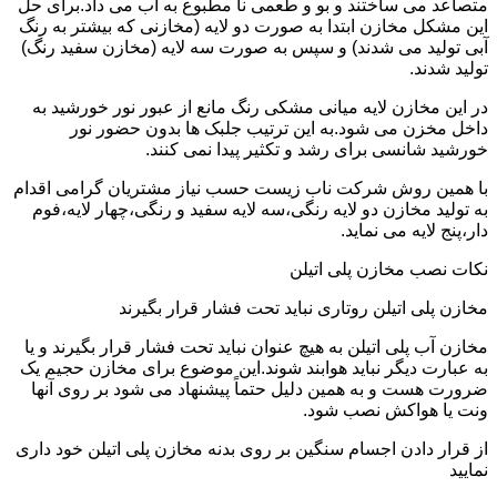
متصاعد می ساختند و بو و طعمی نا مطبوع به آب می داد.برای حل
این مشکل مخازن ابتدا به صورت دو لایه (مخازنی که بیشتر به رنگ
آبی تولید می شدند) و سپس به صورت سه لایه (مخازن سفید رنگ)
تولید شدند.
در این مخازن لایه میانی مشکی رنگ مانع از عبور نور خورشید به
داخل مخزن می شود.به این ترتیب جلبک ها بدون حضور نور
خورشید شانسی برای رشد و تکثیر پیدا نمی کنند.
با همین روش شرکت ناب زیست حسب نیاز مشتریان گرامی اقدام
به تولید مخازن دو لایه رنگی،سه لایه سفید و رنگی،چهار لایه،فوم
دار،پنج لایه می نماید.
نکات نصب مخازن پلی اتیلن
مخازن پلی اتیلن روتاری نباید تحت فشار قرار بگیرند
مخازن آب پلی اتیلن به هیچ عنوان نباید تحت فشار قرار بگیرند و یا
به عبارت دیگر نباید هوابند شوند.این موضوع برای مخازن حجیم یک
ضرورت هست و به همین دلیل حتماً پیشنهاد می شود بر روی آنها
ونت یا هواکش نصب شود.
از قرار دادن اجسام سنگین بر روی بدنه مخازن پلی اتیلن خود داری
نمایید