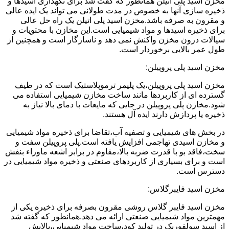
مخزن اسید پلی اتیلن همانطور که گفت شد برای نگهداری اسیدها و
ذخیره سازی آنها به خصوص در مدت طولانی می تواند یک ایده عالی
و مقرون به صرفه باشد.مخزن اسید پلی اتیلن یک راه حل عالی
برای ذخیره اسیدها و مواد شیمیایی است.این مخازن با محتویات و
سیالات درون مخزن واکنش نمی دهد و ناسازگار است و همچنین از
طول عمر بالایی برخوردار است.
مخزن اسید پلی پروپیلن:
مخزن اسید پلی پروپیلن،یک پلیمر ترموپلاستیک است که در طیف
گسترده ای از کاربردها مانند ساخت مخازن شیمیایی استفاده می
شود.مخازن پلی پروپیلن در جایی که مایعات با دمای بالا نیاز به
ذخیره یا پردازش دارند ایده آل هستند.
در بخش های شیمیایی و تصفیه آب،تقاضا برای ذخیره مواد شیمیایی
و مخازن اسیدی تهاجمی افزایش یافته است.پلی پروپیلن سفت و
سخت،فاقد بو با قدرت ضربه بالا،مقاوم در برابر اشعه ماوراء بنفش
است و برای بسیاری از کاربردهای صنعتی و ذخیره مواد شیمیایی در
دسترس است.
مخزن اسید فایبرگلاس:
مخزن اسید فایبر گلاس روشی مقرون بصرفه برای ذخیره یکی از
مهمترین مواد شیمیایی صنعتی ارائه می دهد.همانطور که گفته شد
از اسید سولفوریک در تولید کود،ساخت مواد شیمیایی،پالایش