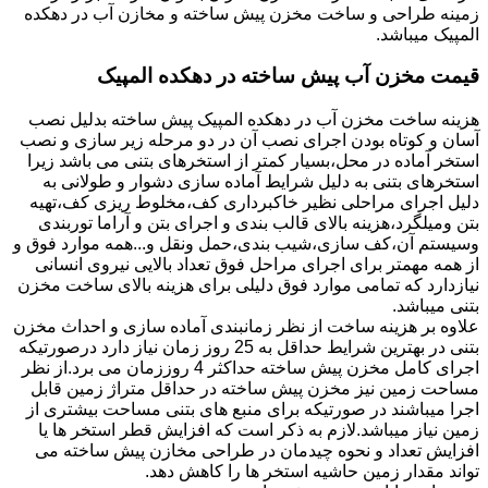
زمینه طراحی و ساخت مخزن پیش ساخته و مخازن آب در دهکده
المپیک میباشد.
قیمت مخزن آب پیش ساخته در دهکده المپیک
هزینه ساخت مخزن آب در دهکده المپیک پیش ساخته بدلیل نصب
آسان و کوتاه بودن اجرای نصب آن در دو مرحله زیر سازی و نصب
استخر آماده در محل،بسیار کمتر از استخرهای بتنی می باشد زیرا
استخرهای بتنی به دلیل شرایط آماده سازی دشوار و طولانی به
دلیل اجرای مراحلی نظیر خاکبرداری کف،مخلوط ریزی کف،تهیه
بتن ومیلگرد،هزینه بالای قالب بندی و اجرای بتن و آراما توربندی
وسیستم آن،کف سازی،شیب بندی،حمل ونقل و...همه موارد فوق و
از همه مهمتر برای اجرای مراحل فوق تعداد بالایی نیروی انسانی
نیازدارد که تمامی موارد فوق دلیلی برای هزینه بالای ساخت مخزن
بتنی میباشد.
علاوه بر هزینه ساخت از نظر زمانبندی آماده سازی و احداث مخزن
بتنی در بهترین شرایط حداقل به 25 روز زمان نیاز دارد درصورتیکه
اجرای کامل مخزن پیش ساخته حداکثر 4 روززمان می برد.از نظر
مساحت زمین نیز مخزن پیش ساخته در حداقل متراژ زمین قابل
اجرا میباشند در صورتیکه برای منبع های بتنی مساحت بیشتری از
زمین نیاز میباشد.لازم به ذکر است که افزایش قطر استخر ها یا
افزایش تعداد و نحوه چیدمان در طراحی مخازن پیش ساخته می
تواند مقدار زمین حاشیه استخر ها را کاهش دهد.