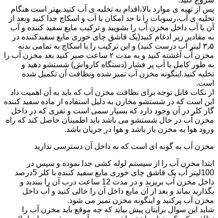
پس از تهیه ی موارد بالا،اقدام به تخلیه ی آب کنید.بهتر است هنگام
تخلیه ی آب،رسوبات را تا حد امکان با آب و اسکاچ جدا کنید وبعد از
آن با آب داخل مخزن آب را بشویید و ترکیب مایع سفید کننده و آب
به مقادیر زیر ادغام کنید(یک قاشق چای خوری مایع سفیدکننده در
۳٫۵ لیتر آب درست کنید) و این ترکیب را با اسکاچ به تمامی بدنه
مخزن آّب آغشته کنید و به مدت ۲ ساعت صبر کنید بعد مخزن آب را
به طور کامل با آب پر فشار (دستگاه کارواش) شستشو دهید و
تخلیه کنید.اینگونه مخزن آب تمیز شده ونظافت آن تکمیل شده
است.
از نکات قابل توجه برای نظافت مخزن آب که باید به آن اهمیت داد
این است که در شستشو مخازن به دلیل استفاده از ماده سفید کننده
گاز کلر در آن وجود دارد که بسیار سمی است و نفری که در داخل
مخزن آب در حال شستشو می باشد باید اطمینان حاصل کند که راه
ورود هوا به مخزن باز باشد و هوا در جریان باشد.
مخزن آب به گونه ای است که به داخل آن دسترسی ندارید
ابتدا مخزن آب را از سیستم لوله کشی جدا نموده و سپس در
100لیتر آب یک قاشق چای خوری مایع سفید کننده با کلر 5درصد
داخل مخزن آب بریزید و در مدت 12 ساعت درب آن را ببندید و
بگذارید بماند و بعد از آن مایع داخل آن را خالی کنید و آب داخل
مخزن آب پرکنید و اینگونه مخزن تمیز می شود.
شاید این سوال برایتان پیش بیاید که چه موقع باید مخزن آب را