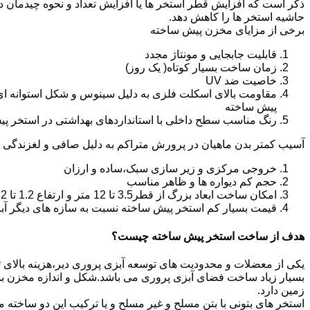
ذکر است که افزایش قطر استخر ها یا افزایش تعداد و نحوه چیدمان 
حاشیه استخر ها را کاهش دهد.
برخی از مزایای مخزن پیش ساخته
قابلیت جابجایی و مونتاژ مجدد
زمان ساخت بسیار کوتاه( یک روز)
خاصیت ضد UV
مقاومت بالای اسکلت فلزی به دلیل سینوس و شکل استوانه ای
پیش ساخته
رنگ مناسب سطح داخلی با استانداردهای بهداشتی در استخر پ
آسیب کمتر بدن ماهیان در پرورش متراکم به دلیل صافی و لغزندگی 
خروجی مرکزی و زیر سازی سبک،ساده و ارزان
حجم کم دیواره ها و ظاهر مناسب
امکان ساخت ابعاد بزرگ از قطر3.5 تا 12 متر و ارتفاع 1.2 تا 2.2 متر
قیمت بسیار کم استخر پیش ساخته نسبت به سازه های دیگر آب
هدف از ساخت استخر پیش ساخته چیست؟
یکی از معضلات و محدودیت های توسعه آبزی پروری دیر،هزینه بالای تولی
بسیار زیاد ساخت فضای آبزی پروری می باشد.شکل و اندازه مخزن 
زمین دارد.
استخر های بتونی با بتن مسلح و غیر مسلح و یا ترکیب این دو ساخت