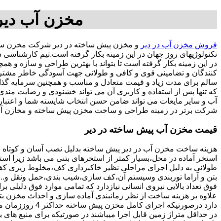
مخزن آب دیر
فروش مخزن آب در دیر
و مخزن پیش ساخته در دیر شرکت مخزن ساز
تکنولوژیهای روز جهان در این زمینه بکار گرفته است.تیم کارشناسی
در این زمینه بکار گرفته است تا بتواند با بهترین طراحی و سازه و
کنندگان و تضامینی قوی و کافی و طولانی جهت آسودگی خاطر مشتریان
سالم برای مدت زیاد و قیمت متعادل و مناسب و همچنین سرمایه گذاری در امور شبک
که تنها پس از استفاده و کاربری آن می تواند خشنودی و رضایت من
آب و سایر مایعات می تواند ضامن حسن انتخاب شایسته شما و اعتبا
شرکت برتر در زمینه طراحی و ساخت مخزن پیش ساخته و مخازن آب 
قیمت مخزن آب پیش ساخته در دیر
هزینه ساخت مخزن آب در دیر پیش ساخته بدلیل نصب آسان و کوتاه 
استخر آماده در محل،بسیار کمتر از استخرهای بتنی می باشد زیرا است
طولانی به دلیل اجرای مراحلی نظیر خاکبرداری کف،مخلوط ریزی کف،ت
بتن و آراما توربندی وسیستم آن،کف سازی،شیب بندی،حمل ونقل و...ه
فوق تعداد بالایی نیروی انسانی نیازدارد که تمامی موارد فوق دلیلی ب
دارد درصورتیکه اجرا
در حداقل متراژ زمین قابل اجرا میباشند در صورتیکه برای منبع های ب