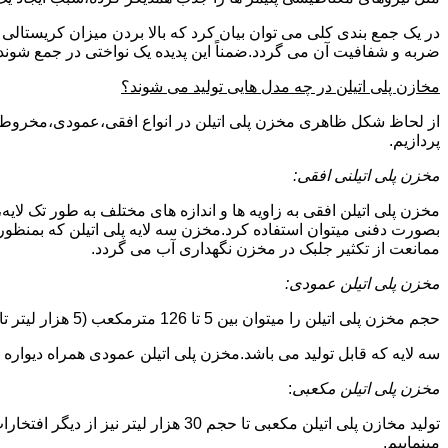
در یک جمع بندی کلی می توان بیان کرد که بالا بردن میزان کریست
ضربه و شفافیت آن می گردد.ضمناً این پدیده یک نواختی در جمع شوند
مخازن پلی اتیلن در چه مدل هایی تولید می شوند؟
از لحاظ شکل ظاهری مخزن پلی اتیلن در انواع افقی،عمودی،مخروطی،مک
پردازیم.
مخزن پلی اتیلنی افقی:
مخزن پلی اتیلن افقی به زاویه ها و اندازه های مختلف به طور تک لایه،
بصورت دفنی میتوان استفاده کرد.مخزن سه لایه پلی اتیلن که بمنظور
ممانعت از تکثیر جلبک در مخزن نگهداری آب می گردد.
مخزن پلی اتیلن عمودی:
حجم مخزن پلی اتیلن را میتوان بین 5 تا 126 مترمکعب (5 هزار لیتر تا 126 هزار لیتر) در نظر گرفت.در انواع تک لایه،دولایه و
سه لایه که قابل تولید می باشد.مخزن پلی اتیلن عمودی همراه دیواره های تقویت شد
مخزن پلی اتیلن مکعبی
:
تولید مخازن پلی اتیلن مکعبی تا حجم 
مینماییم.