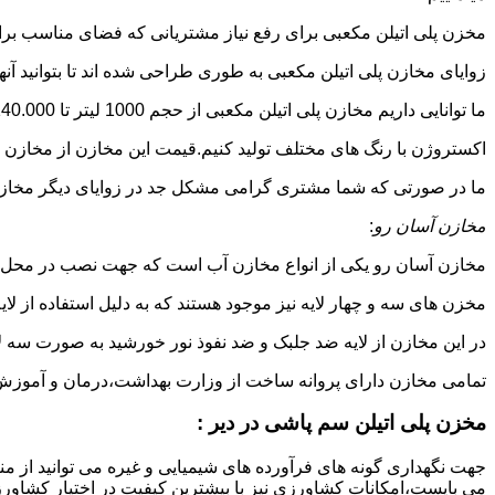
مخزن پلی اتیلن مکعبی برای رفع نیاز مشتریانی که فضای مناسب برای
زوایای مخازن پلی اتیلن مکعبی به طوری طراحی شده اند تا بتوانید آنها
ما توانایی داریم مخازن پلی اتیلن مکعبی از حجم 1000 لیتر تا 140.000 لیتر به طور روتاری و دوجداره در قالب های روش
اکستروژن با رنگ های مختلف تولید کنیم.قیمت این مخازن از مخازن ا
ما در صورتی که شما مشتری گرامی مشکل جد در زوایای دیگر مخازن پل
مخازن آسان رو
:
مخازن آسان رو یکی از انواع مخازن آب است که جهت نصب در محل 
مخزن های سه و چهار لایه نیز موجود هستند که به دلیل استفاده از ل
در این مخازن از لایه ضد جلبک و ضد نفوذ نور خورشید به صورت سه ل
تمامی مخازن دارای پروانه ساخت از وزارت بهداشت،درمان و آموزش پزشکی هستند و از موا
مخزن پلی اتیلن سم پاشی در دیر :
جهت نگهداری گونه های فرآورده های شیمیایی و غیره می توانید از منب
می بایست،امکانات کشاورزی نیز با بیشترین کیفیت در اختیار کشاورزا