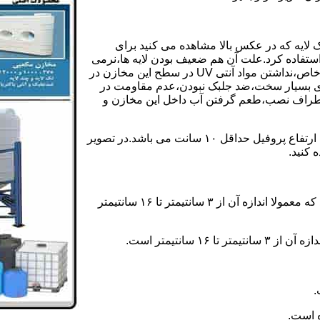
 لایه که در عکس بالا مشاهده می کنید برای
ستفاده کرد.علت آن هم ضعیف بودن لایه ها،نرمی
بیش از حد بدنه مخزن،عدم توانایی طراحی این مخازن برای مصارف خاص،نداشتن مواد آنتی UV در سطح این مخازن در
یری بسیار سخت،ضد جلبک نبودن،عدم مقاومت در
اطراف نصب،طعم گرفتن آب داخل این مخازن و
ولی مخازن دوجداره دارای پروفیل دوجداره در بدنه خود می باشند که ارتفاع پروفیل حداقل ۱۰ سانت می باشد.در تصویر
 کنید.
ارتفاع پروفیل : فاصله بین جداره داخلی مخزن و تاج پروفیل می باشد که معمولا اندازه آن از ۳ سانتیمتر تا ۱۶ سانتیمتر
سانتیمتر است.