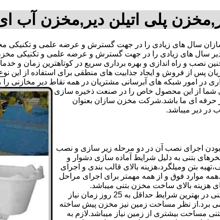
,مخزن پلی اتیلن دیر,مخزن آب ای
ان سال های زیادی را در جهت گسترش و عرضه علمی و تکنیکی مخازن
 دیر سال های زیادی را در جهت گسترش و عرضه علمی و تکنیکی مخزن 
 همچنین نصب و راه اندازی و بهره برداری سریع در کوتاهترین زمان و
 پس از فروش و ایجاد جذابیت های منطقی برای استفاده از این نوع 
ه های آبرسانی مشتریان در همه نقاط دیر مخازنی را معرفی نماید.09123701807 آقای
دی شما از این محصول خاص را در صنعت ذخیره سازی
ر حرفه ای ما باشد.شرکت مخزن سازان بعنوان
در دیر میباشد.
بودن اجرای نصب آن در دو مرحله زیر سازی و نصب
خرهای بتنی به دلیل شرایط آماده سازی دشوار و
هیه بتن ومیلگرد،هزینه بالای قالب بندی و اجرای
مه موارد فوق و از همه مهمتر برای اجرای مراحل
رای هزینه بالای ساخت مخزن بتنی میباشد.
علاوه بر هزینه ساخت از نظر زمانبندی آماده سازی و احداث مخزن بتنی در بهترین شرایط حداقل به 25 روز زمان نیاز
ی کامل مخزن پیش ساخته حداکثر 4 روززمان می برد.از نظر مساحت زمین نیز مخزن پیش ساخته
تنی مساحت بیشتری از زمین نیاز میباشد.لازم به