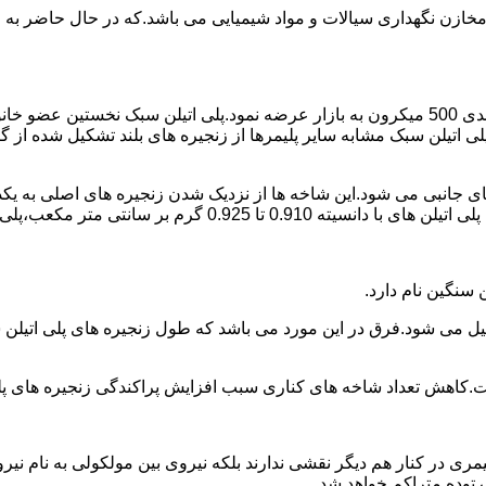
اع مخازن نگهداری سیالات و مواد شیمیایی می باشد.که در حال حاضر 
در سال 1961 میلادی کمپانی اکواستار پودر پلی اتیلن سبک را با دانه بندی 500 میکرون به بازار عرض
لی اتیلن سبک مشابه سایر پلیمرها از زنجیره های بلند تشکیل شده از گ
ی جانبی می شود.این شاخه ها از نزدیک شدن زنجیره های اصلی به یکدی
سانتی متر مکعب،پلی اتیلن سبک میتوان گفت.
ست.کاهش تعداد شاخه های کناری سبب افزایش پراکندگی زنجیره های پ
ی در کنار هم دیگر نقشی ندارند بلکه نیروی بین مولکولی به نام نیروی
توده متراکم خواهد شد.