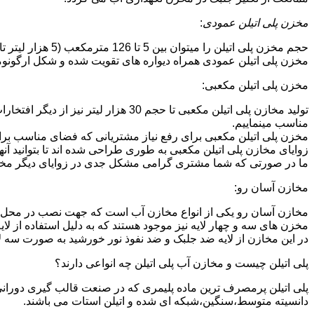
مخزن پلی اتیلن عمودی
:
حجم مخزن پلی اتیلن را میتوان بین 5 تا 126 مترمکعب (5 هزار لیتر تا 126 هزار لیتر) در نظر گرفت.در انواع تک لایه،دولایه و سه لایه که قابل تولید می باشد.
مخزن پلی اتیلن عمودی همراه دیواره های تقویت شده و شکل ارگونومیک خو
مخزن پلی اتیلن مکعبی:
تولید مخازن پلی اتیلن مکعبی تا حجم 
مناسب مینماییم.
مخزن پلی اتیلن مکعبی برای رفع نیاز مشتریانی که فضای مناسب برای
زوایای مخازن پلی اتیلن مکعبی به طوری طراحی شده اند تا بتوانید آنها
ما در صورتی که شما مشتری گرامی مشکل جدی در زوایای دیگر مخازن پ
مخازن آسان رو:
مخازن آسان رو یکی از انواع مخازن آب است که جهت نصب در محل 
مخزن های سه و چهار لایه نیز موجود هستند که به دلیل استفاده از ل
در این مخازن از لایه ضد جلبک و ضد نفوذ نور خورشید به صورت سه ل
پلی اتیلن چیست و مخازن آب پلی اتیلن چه انواعی دارند؟
دانسیته متوسط،سنگین،شبکه ای شده و اتیلن استات می باشند.