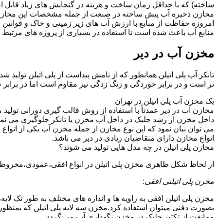
ساخته) که با حداقل زمان ساخت و هزینه در گنجایش های زیاد قابل ا
مخازن ذخیره آب پیش ساخته در صنعت از جمله مشخصات این مخازن می تو
امروزه حفاظت از منابع با ارزش آب های زیر زمینی و خاک و قوانی
منابع آب باعث شده است تا استفاده در بسیاری از پروژه های مرتبط ب
مخزن آب در دیر
تانکر آب پلی اتیلن همانطور که از نامش پیداست از پلی اتیلن تولید ش
تر است و در برابر خوردگی و زنگ زدگی نیز مقاوم است اما در برابر
یک مخزن آب پلی اتیلن در تهران
مخازن آب در دیر عمدتاً با استفاده از روش قالب گیری دورانی تولید
داخل مخزن از رشد جلبک در داخل آب مخزن یا تانکر جلوگیری می نمای
می توان بیان نمود که این نوع مخازن از جمله مخزن آب یکی از انو
انواع مخازن دارای متقاضیان زیادی در دیر می باشد.
مخازن پلی اتیلن در چه مدل هایی تولید می شوند؟
از لحاظ شکل ظاهری مخزن پلی اتیلن در انواع افقی،عمودی،مخروطی،مک
مخزن پلی اتیلنی افقی
:
مخزن پلی اتیلن افقی به زاویه ها و اندازه های مختلف به طور تک لایه،
بصورت دفنی میتوان استفاده کرد.مخزن سه لایه پلی اتیلن که بمنظور
ممانعت از تکثیر جلبک در مخزن نگهداری آب می گردد.