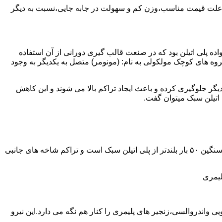
به علت قیمت مناسب،وزن کم و سهولت در جابه جایی،نسبت به دیگر
ه نمود.پلی اتیلن سبک نخستین عضو خانواده پلی اتیلن بود که در صنعت قالب گیری دورانی از آن استفاده
روه های کوچک مولکولی به نام: (مونومر) متصل به یکدیگر به وجود
گر جلوگیری کرده و باعث ایجاد تراکم بالا می شوند و این کاهش
پلی اتیلن سنگین مثل پلی اتیلن سبک از اتم های هیدروژن و کربن تشکیل می شود.فرق در این مورد می باشد که طول زنجیره های پلی اتیلن سنگین ۵۰ بار بلندتر از پلی اتیلن سبک است و تراکم شاخه های جانبی
لیمری
ی واندروالسی،زنجیر های پلیمری را کنار هم نگه می دارد.این نیرو