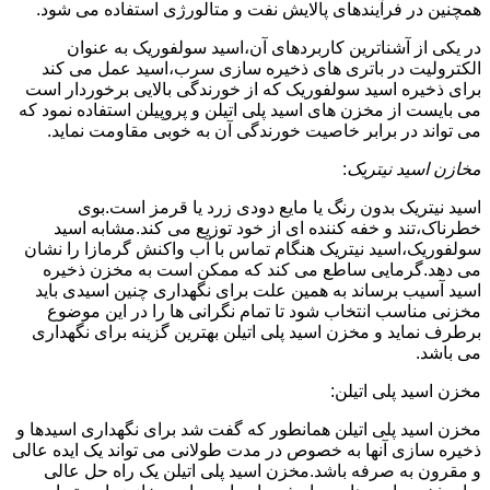
همچنین در فرآیندهای پالایش نفت و متالورژی استفاده می شود.
در یکی از آشناترین کاربردهای آن،اسید سولفوریک به عنوان
الکترولیت در باتری های ذخیره سازی سرب،اسید عمل می کند
برای ذخیره اسید سولفوریک که از خورندگی بالایی برخوردار است
می بایست از مخزن های اسید پلی اتیلن و پروپیلن استفاده نمود که
می تواند در برابر خاصیت خورندگی آن به خوبی مقاومت نماید.
مخازن اسید نیتریک
:
اسید نیتریک بدون رنگ یا مایع دودی زرد یا قرمز است.بوی
خطرناک،تند و خفه کننده ای از خود توزیع می کند.مشابه اسید
سولفوریک،اسید نیتریک هنگام تماس با آب واکنش گرمازا را نشان
می دهد.گرمایی ساطع می کند که ممکن است به مخزن ذخیره
اسید آسیب برساند به همین علت برای نگهداری چنین اسیدی باید
مخزنی مناسب انتخاب شود تا تمام نگرانی ها را در این موضوع
برطرف نماید و مخزن اسید پلی اتیلن بهترین گزینه برای نگهداری
می باشد.
مخزن اسید پلی اتیلن:
مخزن اسید پلی اتیلن همانطور که گفت شد برای نگهداری اسیدها و
ذخیره سازی آنها به خصوص در مدت طولانی می تواند یک ایده عالی
و مقرون به صرفه باشد.مخزن اسید پلی اتیلن یک راه حل عالی