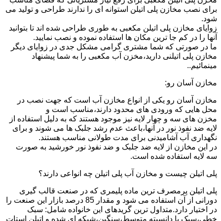
برای نصب مخازن پلی اتیلن استوانه ای را ندارند طراحی و تولید می
شود.
زوایای مخازن پلی اتیلن مکعبی به طوری طراحی شده اند تا بتوانید
آنها را در کم جا ترین مکان ها استفاده نموده و نصب نمایید.
ما در صورتی که شما مشتری گرامی مشکل جدی در زوایای دیگر
مخازن پلی اتیلنی دارید،مخزن آب مکعبی را به شما پیشنهاد
مینمائیم..
مخازن آسان رو:
مخازن آسان رو یکی از انواع مخازن آب است که جهت نصب در
محل هایی که ورودی های محدود دارند،مناسب است و
مخزن های سه و چهار لایه نیز موجود هستند که به دلیل استفاده از
لایه ضد نفوذ نور در آنها،باعث عدم رشد جلبک ها می شوند و برای
نگهداری آب آشامیدنی برای مدت طولانی مناسب هستند.
در این مخازن از لایه ضد جلبک و ضد نفوذ نور خورشید به صورت
سه لایه استفاده شده است.
پلی اتیلن چیست و مخازن آب پلی اتیلن چه انواعی دارند؟
پلی اتیلن پرمصرف ترین ماده پلیمری که در صنعت قالب گیری
دورانی از آن استفاده می شود و مقدار 85 درصد بازار این صنعت را
در اختیار دارد.متداول ترین گریدهای این خانواده شامل: سبک
خطی،سبک با دانسیته متوسط،سنگین،شبکه ای شده و اتیلن استات