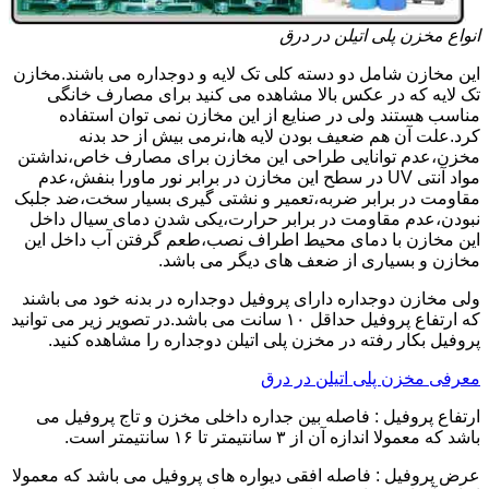
انواع مخزن پلی اتیلن در درق
این مخازن شامل دو دسته کلی تک لایه و دوجداره می باشند.مخازن
تک لایه که در عکس بالا مشاهده می کنید برای مصارف خانگی
مناسب هستند ولی در صنایع از این مخازن نمی توان استفاده
کرد.علت آن هم ضعیف بودن لایه ها،نرمی بیش از حد بدنه
مخزن،عدم توانایی طراحی این مخازن برای مصارف خاص،نداشتن
مواد آنتی UV در سطح این مخازن در برابر نور ماورا بنفش،عدم
مقاومت در برابر ضربه،تعمیر و نشتی گیری بسیار سخت،ضد جلبک
نبودن،عدم مقاومت در برابر حرارت،یکی شدن دمای سیال داخل
این مخازن با دمای محیط اطراف نصب،طعم گرفتن آب داخل این
مخازن و بسیاری از ضعف های دیگر می باشد.
ولی مخازن دوجداره دارای پروفیل دوجداره در بدنه خود می باشند
که ارتفاع پروفیل حداقل ۱۰ سانت می باشد.در تصویر زیر می توانید
پروفیل بکار رفته در مخزن پلی اتیلن دوجداره را مشاهده کنید.
معرفی مخزن پلی اتیلن در درق
ارتفاع پروفیل : فاصله بین جداره داخلی مخزن و تاج پروفیل می
باشد که معمولا اندازه آن از ۳ سانتیمتر تا ۱۶ سانتیمتر است.
عرض پروفیل : فاصله افقی دیواره های پروفیل می باشد که معمولا