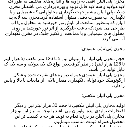
مخزن پلی اتیلن افقی به زاویه ها و اندازه های مختلف به طور تک
لایه،دولایه و سه لایه قابل تولید و بهره برداری می باشد.از مخزن
دولایه پلی اتیلن بیشتر جهت نگهداری محلولهایی که شیمیایی و یا
نگهداری آب بصورت دفنی میتوان استفاده کرد.مخزن سه لایه پلی
اتیلن که بمنظور ممانعت از تابش نور خورشید به محلول و یا آب
طراحی می شود،که باعث جلوگیری از اثر نور خورشید بر روی
محلول های شیمیایی و یا ممانعت از تکثیر جلبک در مخزن نگهداری
آب می گردد.
مخزن پلی اتیلن عمودی
:
حجم مخزن پلی اتیلن را میتوان بین 5 تا 126 مترمکعب (5 هزار لیتر
تا 126 هزار لیتر) در نظر گرفت.در انواع تک لایه،دولایه و سه لایه که
قابل تولید می باشد.
مخزن پلی اتیلن عمودی همراه دیواره های تقویت شده و شکل
ارگونومیک خود توانایی نگهداری مقدار بالایی از مایعات با بالا و پایین
را دارد.
مخزن پلی اتیلن مکعبی:
تولید مخازن پلی اتیلن مکعبی تا حجم 30 هزار لیتر نیز از دیگر
افتخارات تولیدی ایده نوآوران می باشد.با توجه به نیاز این نوع از
مخازن پلی اتیلن در درق،اقدام به تولید هر چه با کیفیت تر این
محصول همراه قیمت مناسب مینماییم.
مخزن پلی اتیلن مکعبی برای رفع نیاز مشتریانی که فضای مناسب