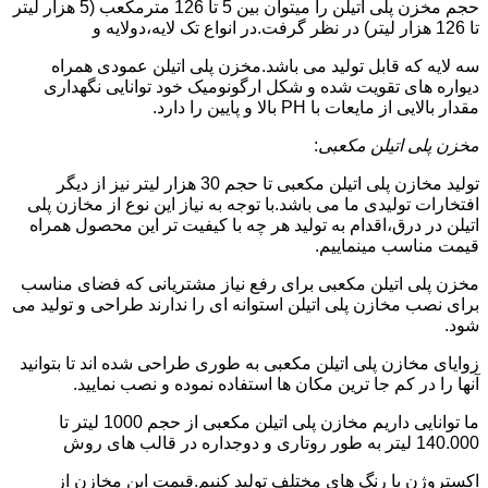
حجم مخزن پلی اتیلن را میتوان بین 5 تا 126 مترمکعب (5 هزار لیتر
تا 126 هزار لیتر) در نظر گرفت.در انواع تک لایه،دولایه و
سه لایه که قابل تولید می باشد.مخزن پلی اتیلن عمودی همراه
دیواره های تقویت شده و شکل ارگونومیک خود توانایی نگهداری
مقدار بالایی از مایعات با PH بالا و پایین را دارد.
مخزن پلی اتیلن مکعبی
:
تولید مخازن پلی اتیلن مکعبی تا حجم 30 هزار لیتر نیز از دیگر
افتخارات تولیدی ما می باشد.با توجه به نیاز این نوع از مخازن پلی
اتیلن در درق،اقدام به تولید هر چه با کیفیت تر این محصول همراه
قیمت مناسب مینماییم.
مخزن پلی اتیلن مکعبی برای رفع نیاز مشتریانی که فضای مناسب
برای نصب مخازن پلی اتیلن استوانه ای را ندارند طراحی و تولید می
شود.
زوایای مخازن پلی اتیلن مکعبی به طوری طراحی شده اند تا بتوانید
آنها را در کم جا ترین مکان ها استفاده نموده و نصب نمایید.
ما توانایی داریم مخازن پلی اتیلن مکعبی از حجم 1000 لیتر تا
140.000 لیتر به طور روتاری و دوجداره در قالب های روش
اکستروژن با رنگ های مختلف تولید کنیم.قیمت این مخازن از