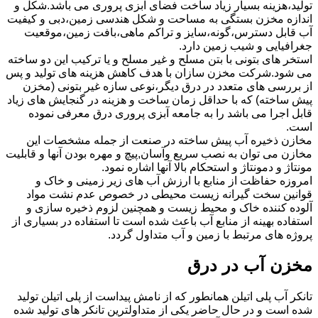
تولید،هزینه بسیار زیاد ساخت فضای آبزی پروری می باشد.شکل و
اندازه مخزن بستگی به مساحت و شکل هندسی زمین،دبی و کیفیت
آب قابل دسترس،گونه،سایز و تراکم ماهی،بافت زمین،موقعیت
جغرافیایی و شیب زمین دارد.
استخر های بتونی با بتن مسلح و غیر مسلح و یا ترکیب این دو ساخته
می شود.شرکت مخزن سازان با هدف کاهش هزینه های تولید و پس
از بررسی های متعدد در درق دیگر،نوعی سازه غیر بتونی (مخزن
پیش ساخته) که با حداقل زمان ساخت و هزینه در گنجایش های زیاد
قابل اجرا می باشد را به جامعه آبزی پروری درق معرفی نموده
است.
مخازن ذخیره آب پیش ساخته در صنعت از جمله مشخصات این
مخازن می توان به نصب سریع وآسان,پیچ و مهره بودن آنها و قابلیت
مونتاژ و دمونتاژ و استحکام بالا آنها اشاره نمود.
امروزه حفاظت از منابع با ارزش آب های زیر زمینی و خاک و
قوانین سخت گیرانه زیست محیطی در خصوص عدم نشت مواد
آلوده کننده خاک و محیط زیست و همچنین لزوم ذخیره سازی و
استفاده بهینه از منابع آب باعث شده است تا استفاده در بسیاری از
پروژه های مرتبط با زمین و آب متداول گردد.
مخزن آب در درق
تانکر آب پلی اتیلن همانطور که از نامش پیداست از پلی اتیلن تولید
شده است و در حال حاضر یکی از متداولترین تانکر های تولید شده