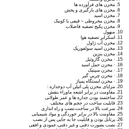
مخزن های فرآورده ها
مخزن های بارگیری و پخش
مخزن اسید
مخزن مخروطی – قیفی یا کونیک
مخزن پکیج تصفیه فاضلاب
منهول
اسکرابر تصفیه هوا
مخزن آب ژاول
مخزن اسید سولفوریک
مخزن بنزین
· مخزن گازوئیل
· مخزن حمل اسید
· مخزن سپتیک
· مخزن چربی گیر
· مخزن ایستگاه پمپاژ
مزایای مخزن پلی اتیلن آب دوجداره :
مقاومت در برابر اشعه ماوراء بنفش
ساختمند بودن جداره ها و عمر طولانی
قابلیت ساخت در حجم های مختلف
سرعت بالا در ساخت،نصب و راه اندازی
مقاومت بالا در برابر خوردگی و مواد شیمیایی
پرتابل بودن و قابلیت جا به جایی پس از نصب
نصب بصورت دفنی و غیر دفنی،عمودی و افقی