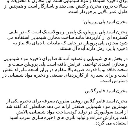
برای ذخیره اسیدها و مواد شیمیایی است.این مخازن با محتویات و
سیالات درون مخزن واکنش نمی دهد و ناسازگار است و همچنین از
طول عمر بالایی برخوردار است.
مخزن اسید پلی پروپیلن:
مخزن اسید پلی پروپیلن،یک پلیمر ترموپلاستیک است که در طیف
گسترده ای از کاربردها مانند ساخت مخازن شیمیایی استفاده می
شود.مخازن پلی پروپیلن در جایی که مایعات با دمای بالا نیاز به
ذخیره یا پردازش دارند ایده آل هستند.
در بخش های شیمیایی و تصفیه آب،تقاضا برای ذخیره مواد شیمیایی
و مخازن اسیدی تهاجمی افزایش یافته است.پلی پروپیلن سفت و
سخت،فاقد بو با قدرت ضربه بالا،مقاوم در برابر اشعه ماوراء بنفش
است و برای بسیاری از کاربردهای صنعتی و ذخیره مواد شیمیایی در
دسترس است.
مخزن اسید فایبرگلاس:
مخزن اسید فایبر گلاس روشی مقرون بصرفه برای ذخیره یکی از
مهمترین مواد شیمیایی صنعتی ارائه می دهد.همانطور که گفته شد
از اسید سولفوریک در تولید کود،ساخت مواد شیمیایی،پالایش
نفت،پردازش فلزات و تولید باتری های ذخیره سازی سرب،اسید
استفاده می گردد.