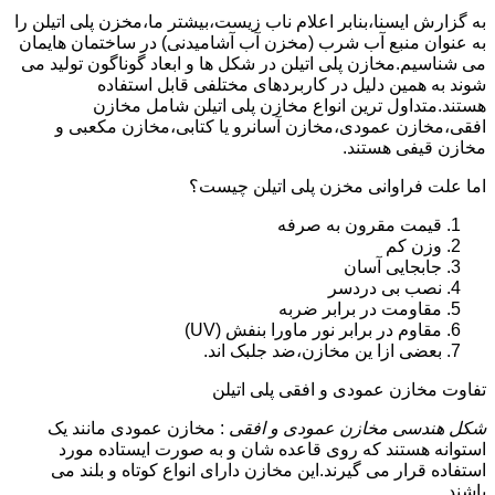
به گزارش ایسنا،بنابر اعلام ناب زیست،بیشتر ما،مخزن پلی اتیلن را
به عنوان منبع آب شرب (مخزن آب آشامیدنی) در ساختمان هایمان
می شناسیم.مخازن پلی اتیلن در شکل ها و ابعاد گوناگون تولید می
شوند به همین دلیل در کاربردهای مختلفی قابل استفاده
هستند.متداول ترین انواع مخازن پلی اتیلن شامل مخازن
افقی،مخازن عمودی،مخازن آسانرو یا کتابی،مخازن مکعبی و
مخازن قیفی هستند.
اما علت فراوانی مخزن پلی اتیلن چیست؟
قیمت مقرون به صرفه
وزن کم
جابجایی آسان
نصب بی دردسر
مقاومت در برابر ضربه
مقاوم در برابر نور ماورا بنفش (UV)
بعضی ازا ین مخازن،ضد جلبک اند.
تفاوت مخازن عمودی و افقی پلی اتیلن
شکل هندسی مخازن عمودی و افقی
: مخازن عمودی مانند یک
استوانه هستند که روی قاعده شان و به صورت ایستاده مورد
استفاده قرار می گیرند.این مخازن دارای انواع کوتاه و بلند می
باشند.