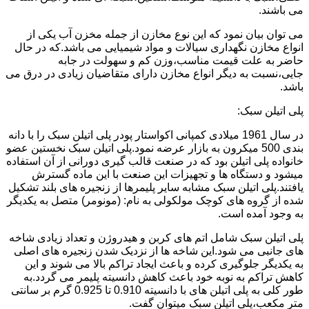
می باشند.
می توان بیان نمود که این نوع مخازن از جمله مخزن آب یکی از
انواع مخازن نگهداری سیالات و مواد شیمیایی می باشد.که در حال
حاضر به علت قیمت مناسب،وزن کم و سهولت در جابه
جایی،نسبت به دیگر انواع مخازن دارای متقاضیان زیادی در درق می
باشد.
پلی اتیلن سبک:
در سال 1961 میلادی کمپانی اکواستار پودر پلی اتیلن سبک را با دانه
بندی 500 میکرون به بازار عرضه نمود.پلی اتیلن سبک نخستین عضو
خانواده پلی اتیلن بود که در صنعت قالب گیری دورانی از آن استفاده
میشود و دستگاه ها و تجهیزات این صنعت با این ماده گسترش
یافتند.پلی اتیلن سبک مشابه سایر پلیمرها از زنجیره های بلند تشکیل
شده از گروه های کوچک مولکولی به نام: (مونومر) متصل به یکدیگر
به وجود آمده است.
پلی اتیلن سبک شامل اتم های کربن و هیدروژن و تعداد زیادی شاخه
های جانبی می شود.این شاخه ها از نزدیک شدن زنجیره های اصلی
به یکدیگر جلوگیری کرده و باعث ایجاد تراکم بالا می شوند و این
کاهش تراکم به نوبه خود باعث کاهش دانسیته پلیمر می گردد.به
طور کلی به پلی اتیلن های با دانسیته 0.910 تا 0.925 گرم بر سانتی
متر مکعب،پلی اتیلن سبک میتوان گفت.