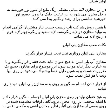
تولید شدند.
در این مخازن لایه میانی مشکی رنگ مانع از عبور نور خورشید به
داخل مخزن می شود.به این ترتیب جلبک ها بدون حضور نور
خورشید شانسی برای رشد و تکثیر پیدا نمی کنند.
با همین روش شرکت ناب زیست حسب نیاز مشتریان گرامی اقدام
به تولید مخازن دو لایه رنگی،سه لایه سفید و رنگی،چهار لایه،فوم
دار،پنج لایه می نماید.
نکات نصب مخازن پلی اتیلن
مخازن پلی اتیلن روتاری نباید تحت فشار قرار بگیرند
مخازن آب پلی اتیلن به هیچ عنوان نباید تحت فشار قرار بگیرند و یا
به عبارت دیگر نباید هوابند شوند.این موضوع برای مخازن حجیم یک
ضرورت هست و به همین دلیل حتماً پیشنهاد می شود بر روی آنها
ونت یا هواکش نصب شود.
از قرار دادن اجسام سنگین بر روی بدنه مخازن پلی اتیلن خود داری
نمایید
به هیچ عنوان نباید بر روی مخزن پلی اتیلن اجسام سنگین قرار داد و
یا اینکه شخصی بر روی مخزن برود.گاهی اوقات مشاهده شده بر
روی بعضی از مخازن پلی اتیلن نظیر مخازن افقی و مکعبی افقی به