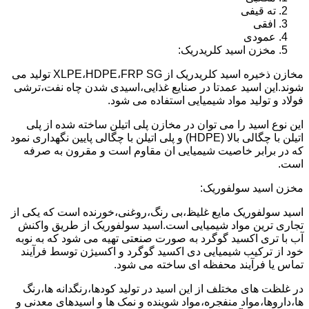
ته قیفی
افقی
عمودی
مخزن اسید کلریدریک:
مخازن ذخیره اسید کلریدریک از XLPE،HDPE،FRP SG تولید می
شوند.این اسید عمدتا در صنایع غذایی،اسیدی شدن چاه نفت،ترشی
فولاد و تولید مواد شیمیایی استفاده می شود.
این نوع اسید را می توان در مخازن پلی اتیلن ساخته شده از پلی
اتیلن با چگالی بالا (HDPE) و پلی اتیلن با چگالی پایین نگهداری نمود
که در برابر خاصیت شیمیایی ان مقاوم است و مقرون به صرفه
است.
مخزن اسید سولفوریک:
اسید سولفوریک مایع غلیظ،بی رنگ،روغنی،خورنده است که یکی از
تجاری ترین مواد شیمیایی است.اسید سولفوریک از طریق واکنش
آب با تری اکسید گوگرد به صورت صنعتی تهیه می شود که به نوبه
خود از ترکیب شیمیایی دی اکسید گوگرد و اکسیژن توسط فرآیند
تماس یا فرآیند محفظه ای ساخته می شود.
در غلظت های مختلف از این اسید در تولید کودها،رنگدانه ها،رنگ
ها،داروها،مواد منفجره،مواد شوینده و نمک ها و اسیدهای معدنی و