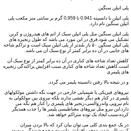
پلی اتیلن سنگین
پلی اتیلن با دانسیته 0.941 تا 0.959 گرم بر سانتی متر مکعب پلی
اتیلن سنگین نام دارد.
پلی اتیلن سنگین مثل پلی اتیلن سبک از اتم های هیدروژن و کربن
تشکیل می شود.فرق در این مورد می باشد که طول زنجیره های
پلی اتیلن سنگین ۵۰ بار بلندتر از پلی اتیلن سبک است و تراکم شاخه
های جانبی در آن ده برابر کمتر از نوع.سبک آن می باشد.
کاهش تعداد شاخه های کناری در آن ده برابر کمتر از نوع سبک آن
است.کاهش تعداد شاخه های کناری سبب افزایش پراکندگی زنجیره
های پلیمری
و در نتیجه بالا رفتن دانسیته پلیمر می گردد.
نیروهای فیزیکی یا شیمیایی خارجی در جهت نگه داشتن مولکولهای
پلیمری در کنار هم دیگر نقشی ندارند بلکه نیروی بین مولکولی به
نام نیرویی واندروالسی،زنجیر های پلیمری را کنار هم نگه می
دارد.این نیرو مثل نیروهای مغناطیسی پلیمر ها را جذب همدیگر
کرده،سبب ایجاد یک توده متراکم خواهد شد.
در یک جمع بندی کلی می توان بیان کرد که بالا بردن میزان
کریستالی شدن موجب افزایش دانسیته و جمع شوندگی و بهبود