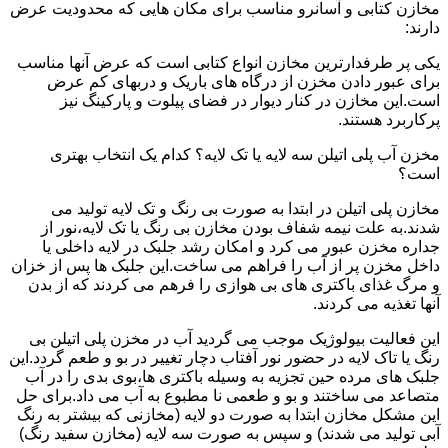
مخازن کتابی و آسانرو مناسب برای مکان هایی که محدودیت عرض
دارند:
یکی پر طرفدارترین مخازن انواع کتابی است که عرض آنها مناسب
برای عبور دادن مخزن از درگاه های باریک و دربهای کم عرض
است.این مخازن در کنار دیوار در فضای پیلوت و پارکینگ نیز
پرکاربرد هستند.
مخزن آب پلی اتیلن سه لایه یا تک لایه؟ کدام یک انتخاب بهتری
است؟
مخازن پلی اتیلن در ابتدا به صورت بی رنگ و تک لایه تولید می
شدند.به علت نیمه شفاف بودن مخازن بی رنگ یا تک لایه،نور از
جداره مخزن عبور می کرد و امکان رشد جلبک در لایه داخلی یا
داخل مخزن پر از آب را فراهم می ساخت.این جلبک ها پس از خزان
و مرگ غذای باکتری های بی هوازی را فرهم می کردند که از بدن
آنها تغذیه می کردند.
این فعالیت بیولوژیک موجب می گردید آب در مخزن پلی اتیلن بی
رنگ یا تاک لایه در حضور نور آفتاب دچار تغییر در بو و طعم گردد.این
جلبک های مرده حین تجزیه به وسیله باکتری ها،بوی بدی را در آب
متصاعد می ساختند و بو و طعمی نا مطبوع به آب می داد.برای حل
این مشکل مخازن ابتدا به صورت دو لایه (مخازنی که بیشتر به رنگ
آبی تولید می شدند) و سپس به صورت سه لایه (مخازن سفید رنگ)