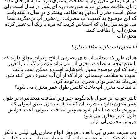
در بازه زمانی معین نیاز به نظافت بیشتری دارد اما به هر حال مدت
زمان نظافت مخزن آب به صورت دوره ای یکبار در سال است ولی
ممکن است مخزن آب نیاز به نظافت بیشتری در سال داشته باشد
که این موضوع به کیفیت آب مصرفی در مخزن آب برمیگردد.شما
می توانید هر زمان که احساس کردید که مزه یا رنگ آب تغییر کرده
مخزن آب را نظافت کنید.
مخزن آب
آیا مخزن آب نیاز به نظافت دارد؟
همان طور که میدانید آب های مصرفی املاح و ذرات معلق دارند که
با عدم توجه به نظافت مخزن آب می تواند مزه و رنگ آب را تغییر
دهند که این موضوع بسیار ناخوشایند است و ممکن است باعث
آسیب به سلامت جسمانی افراد که از آن آب مصرف می کنند شود
پس باید به تمیز بودن مخزن آب توجه کرد.
آیا نظافت مخزن آب باعث کاهش طول عمر مخزن می شود؟
تاندر جواب این سوال باید بگویم خیر،زیرا نظافت هیچتاثیری بر طول
عمر مخزن ندارد به شرط آن که نظافت مخزن طبق اصولی که
آموزش داده شد انجام شود.همچنین نظافت اصولی باعث افزایش
طول عمر مخازن می شود.
فروش مخزن پلی اتیلن
وب سایت مخزن آبی با هدف فروش انواع مخازن پلی اتیلنی و تانکر
های پلاستیکی برای ذخیره سازی آب و مواد شیمیایی و مواد غذایی و