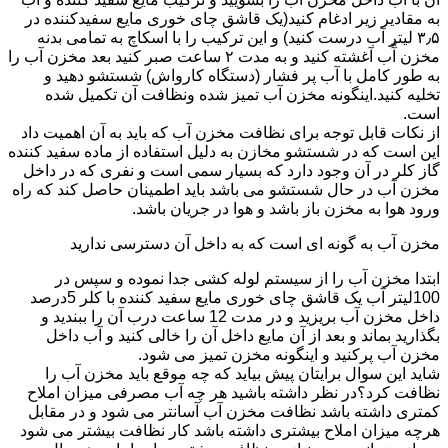
به مقادیر زیر ادغام کنید(یک قاشق چای خوری مایع سفیدکننده در
۳٫۵ لیتر آب درست کنید) و این ترکیب را با اسکاچ به تمامی بدنه
مخزن آّب آغشته کنید و به مدت ۲ ساعت صبر کنید بعد مخزن آب را
به طور کامل با آب پر فشار (دستگاه کارواش) شستشو دهید و
تخلیه کنید.اینگونه مخزن آب تمیز شده ونظافت آن تکمیل شده
است.
از نکات قابل توجه برای نظافت مخزن آب که باید به آن اهمیت داد
این است که در شستشو مخازن به دلیل استفاده از ماده سفید کننده
گاز کلر در آن وجود دارد که بسیار سمی است و نفری که در داخل
مخزن آب در حال شستشو می باشد باید اطمینان حاصل کند که راه
ورود هوا به مخزن باز باشد و هوا در جریان باشد.
مخزن آب به گونه ای است که به داخل آن دسترسی ندارید
ابتدا مخزن آب را از سیستم لوله کشی جدا نموده و سپس در
100لیتر آب یک قاشق چای خوری مایع سفید کننده با کلر 5درصد
داخل مخزن آب بریزید و در مدت 12 ساعت درب آن را ببندید و
بگذارید بماند و بعد از آن مایع داخل آن را خالی کنید و آب داخل
مخزن آب پرکنید و اینگونه مخزن تمیز می شود.
شاید این سوال برایتان پیش بیاید که چه موقع باید مخزن آب را
نظافت کرد؟در نظر داشته باشید هر چه آب مصرفی میزان املاح
کمتری داشته باشد نظافت مخزن آب آسانتر می شود و در مقابل
هرچه میزان املاح بیشتری داشته باشد کار نظافت بیشتر می شود