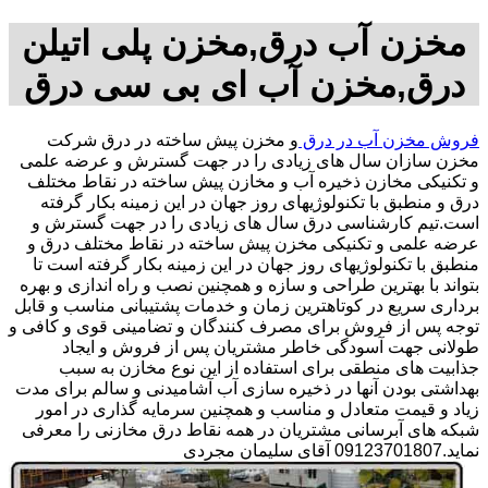
مخزن آب درق,مخزن پلی اتیلن
درق,مخزن آب ای بی سی درق
فروش مخزن آب در درق
و مخزن پیش ساخته در درق شرکت
مخزن سازان سال های زیادی را در جهت گسترش و عرضه علمی
و تکنیکی مخازن ذخیره آب و مخازن پیش ساخته در نقاط مختلف
درق و منطبق با تکنولوژیهای روز جهان در این زمینه بکار گرفته
است.تیم کارشناسی درق سال های زیادی را در جهت گسترش و
عرضه علمی و تکنیکی مخزن پیش ساخته در نقاط مختلف درق و
منطبق با تکنولوژیهای روز جهان در این زمینه بکار گرفته است تا
بتواند با بهترین طراحی و سازه و همچنین نصب و راه اندازی و بهره
برداری سریع در کوتاهترین زمان و خدمات پشتیبانی مناسب و قابل
توجه پس از فروش برای مصرف کنندگان و تضامینی قوی و کافی و
طولانی جهت آسودگی خاطر مشتریان پس از فروش و ایجاد
جذابیت های منطقی برای استفاده از این نوع مخازن به سبب
بهداشتی بودن آنها در ذخیره سازی آب آشامیدنی و سالم برای مدت
زیاد و قیمت متعادل و مناسب و همچنین سرمایه گذاری در امور
شبکه های آبرسانی مشتریان در همه نقاط درق مخازنی را معرفی
نماید.09123701807 آقای سلیمان مجردی