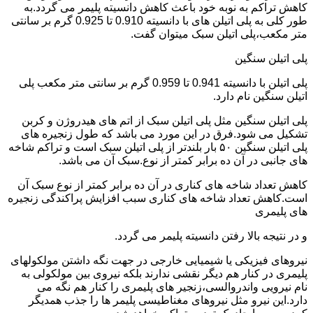
کاهش تراکم به نوبه خود باعث کاهش دانسیته پلیمر می گردد.به
طور کلی به پلی اتیلن های با دانسیته 0.910 تا 0.925 گرم بر سانتی
متر مکعب،پلی اتیلن سبک میتوان گفت.
پلی اتیلن سنگین
پلی اتیلن با دانسیته 0.941 تا 0.959 گرم بر سانتی متر مکعب پلی
اتیلن سنگین نام دارد.
پلی اتیلن سنگین مثل پلی اتیلن سبک از اتم های هیدروژن و کربن
تشکیل می شود.فرق در این مورد می باشد که طول زنجیره های
پلی اتیلن سنگین ۵۰ بار بلندتر از پلی اتیلن سبک است و تراکم شاخه
های جانبی در آن ده برابر کمتر از نوع.سبک آن می باشد.
کاهش تعداد شاخه های کناری در آن ده برابر کمتر از نوع سبک آن
است.کاهش تعداد شاخه های کناری سبب افزایش پراکندگی زنجیره
های پلیمری
و در نتیجه بالا رفتن دانسیته پلیمر می گردد.
نیروهای فیزیکی یا شیمیایی خارجی در جهت نگه داشتن مولکولهای
پلیمری در کنار هم دیگر نقشی ندارند بلکه نیروی بین مولکولی به
نام نیرویی واندروالسی،زنجیر های پلیمری را کنار هم نگه می
دارد.این نیرو مثل نیروهای مغناطیسی پلیمر ها را جذب همدیگر