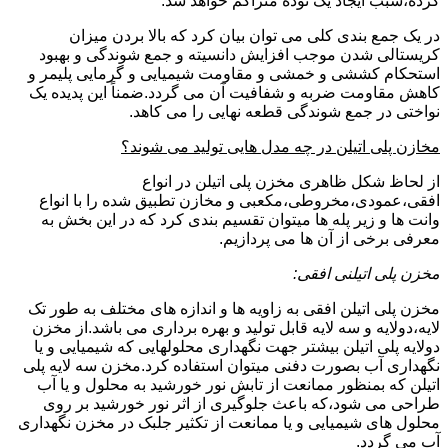
کرده،سبب ایجاد یک توده متراکم خواهد شد.
در یک جمع بندی کلی می توان بیان کرد که بالا بردن میزان
کریستالی شدن موجب افزایش دانسیته و جمع شوندگی و بهبود
استحکام کششی و خمشی و مقاومت شیمیایی و گرمایی پلیمر و
کاهش مقاومت ضربه و شفافیت آن می گردد.ضمناً این پدیده یک
نواختی در جمع شوندگی قطعه نهایی را می کاهد.
مخازن پلی اتیلن در چه مدل هایی تولید می شوند؟
از لحاظ شکل ظاهری مخزن پلی اتیلن در انواع
افقی،عمودی،مخروطی،مکعبی و مخازن تطبیق شده را با انواع
وانت ها و زیر پله ها میتوان تقسیم بندی کرد که در این بخش به
معرفی برخی از آن ها می پردازیم.
مخزن پلی اتیلنی افقی:
مخزن پلی اتیلن افقی به زاویه ها و اندازه های مختلف به طور تک
لایه،دولایه و سه لایه قابل تولید و بهره برداری می باشد.از مخزن
دولایه پلی اتیلن بیشتر جهت نگهداری محلولهایی که شیمیایی و یا
نگهداری آب بصورت دفنی میتوان استفاده کرد.مخزن سه لایه پلی
اتیلن که بمنظور ممانعت از تابش نور خورشید به محلول و یا آب
طراحی می شود،که باعث جلوگیری از اثر نور خورشید بر روی
محلول های شیمیایی و یا ممانعت از تکثیر جلبک در مخزن نگهداری
آب می گردد.