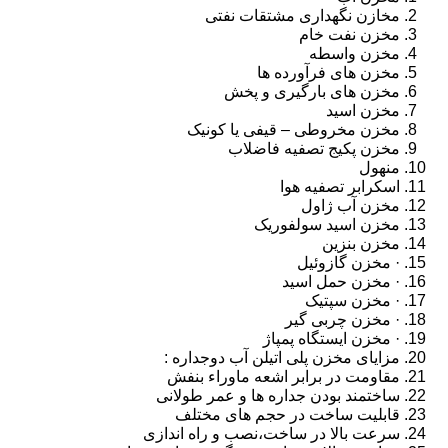
مخازن نگهداری مشتقات نفتی
مخزن نفت خام
مخزن واسطه
مخزن های فرآورده ها
مخزن های بارگیری و پخش
مخزن اسید
مخزن مخروطی – قیفی یا کونیک
مخزن پکیج تصفیه فاضلاب
منهول
اسکرابر تصفیه هوا
مخزن آب ژاول
مخزن اسید سولفوریک
مخزن بنزین
· مخزن گازوئیل
· مخزن حمل اسید
· مخزن سپتیک
· مخزن چربی گیر
· مخزن ایستگاه پمپاژ
مزایای مخزن پلی اتیلن آب دوجداره :
مقاومت در برابر اشعه ماوراء بنفش
ساختمند بودن جداره ها و عمر طولانی
قابلیت ساخت در حجم های مختلف
سرعت بالا در ساخت،نصب و راه اندازی