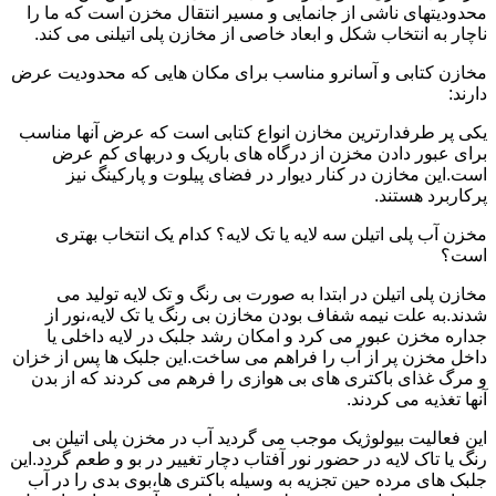
محدودیتهای ناشی از جانمایی و مسیر انتقال مخزن است که ما را
ناچار به انتخاب شکل و ابعاد خاصی از مخازن پلی اتیلنی می کند.
مخازن کتابی و آسانرو مناسب برای مکان هایی که محدودیت عرض
دارند:
یکی پر طرفدارترین مخازن انواع کتابی است که عرض آنها مناسب
برای عبور دادن مخزن از درگاه های باریک و دربهای کم عرض
است.این مخازن در کنار دیوار در فضای پیلوت و پارکینگ نیز
پرکاربرد هستند.
مخزن آب پلی اتیلن سه لایه یا تک لایه؟ کدام یک انتخاب بهتری
است؟
مخازن پلی اتیلن در ابتدا به صورت بی رنگ و تک لایه تولید می
شدند.به علت نیمه شفاف بودن مخازن بی رنگ یا تک لایه،نور از
جداره مخزن عبور می کرد و امکان رشد جلبک در لایه داخلی یا
داخل مخزن پر از آب را فراهم می ساخت.این جلبک ها پس از خزان
و مرگ غذای باکتری های بی هوازی را فرهم می کردند که از بدن
آنها تغذیه می کردند.
این فعالیت بیولوژیک موجب می گردید آب در مخزن پلی اتیلن بی
رنگ یا تاک لایه در حضور نور آفتاب دچار تغییر در بو و طعم گردد.این
جلبک های مرده حین تجزیه به وسیله باکتری ها،بوی بدی را در آب