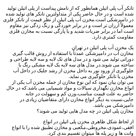
تانکر آب پلی اتیلن همانطور که از نامش پیداست از پلی اتیلن تولید
شده است و در حال حاضر یکی از متداولترین تانکر های تولید شده
در دامپزشکی است.مخزن آب پلی اتیلن از نظر قیمت از تانکر فلزی
معمولاً ارزان تر است و در برابر خوردگی و زنگ زدگی نیز مقاوم
است اما در برابر ضربات شدید و یا پارگی نسبت به مخازن فلزی
مقاومت کمتری دارد.
یک مخزن آب پلی اتیلن در تهران
مخازن آب در دامپزشکی عمدتاً با استفاده از روش قالب گیری
دورانی تولید می شود و در مدل های تک لایه و سه لایه طراحی و
ساخته می شوند.در مدل های سه لایه یک لایه مشکی رنگ با
جلوگیری از ورود نور به داخل مخزن از رشد جلبک در داخل آب
مخزن یا تانکر جلوگیری می نماید.
می توان بیان نمود که این نوع مخازن از جمله مخزن آب یکی از
انواع مخازن نگهداری سیالات و مواد شیمیایی می باشد.که در حال
حاضر به علت قیمت مناسب،وزن کم و سهولت در جابه
جایی،نسبت به دیگر انواع مخازن دارای متقاضیان زیادی در
دامپزشکی می باشد.
مخازن پلی اتیلن در چه مدل هایی تولید می شوند؟
از لحاظ شکل ظاهری مخزن پلی اتیلن در انواع
افقی،عمودی،مخروطی،مکعبی و مخازن تطبیق شده را با انواع
وانت ها و زیر پله ها میتوان تقسیم بندی کرد.