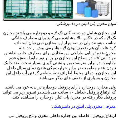
انواع مخزن پلی اتیلن در دامپزشکی
این مخازن شامل دو دسته کلی تک لایه و دوجداره می باشند.مخازن
تک لایه که در عکس بالا مشاهده می کنید برای مصارف خانگی
مناسب هستند ولی در صنایع از این مخازن نمی توان استفاده
کرد.علت آن هم ضعیف بودن لایه ها،نرمی بیش از حد بدنه
مخزن،عدم توانایی طراحی این مخازن برای مصارف خاص،نداشتن
مواد آنتی UV در سطح این مخازن در برابر نور ماورا بنفش،عدم
مقاومت در برابر ضربه،تعمیر و نشتی گیری بسیار سخت،ضد جلبک
نبودن،عدم مقاومت در برابر حرارت،یکی شدن دمای سیال داخل
این مخازن با دمای محیط اطراف نصب،طعم گرفتن آب داخل این
مخازن و بسیاری از ضعف های دیگر می باشد.
ولی مخازن دوجداره دارای پروفیل دوجداره در بدنه خود می باشند
که ارتفاع پروفیل حداقل ۱۰ سانت می باشد.در تصویر زیر می توانید
پروفیل بکار رفته در مخزن پلی اتیلن دوجداره را مشاهده کنید.
معرفی مخزن پلی اتیلن در دامپزشکی
ارتفاع پروفیل : فاصله بین جداره داخلی مخزن و تاج پروفیل می