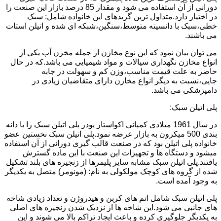
دورانی از آن استفاده می شود و مقدار 85 درصد بازار این صنعت را
در اختیار دارد.متداول ترین گریدهای این خانواده شامل: سبک
خطی،سبک با دانسیته متوسط،سنگین،شبکه ای شده و اتیلن استات
می باشند.
می توان بیان نمود که این نوع مخازن از جمله مخزن آب یکی از
انواع مخازن نگهداری سیالات و مواد شیمیایی می باشد.که در حال
حاضر به علت قیمت مناسب،وزن کم و سهولت در جابه
جایی،نسبت به دیگر انواع مخازن دارای متقاضیان زیادی در
دامپزشکی می باشد.
پلی اتیلن سبک:
در سال 1961 میلادی کمپانی اکواستار پودر پلی اتیلن سبک را با دانه
بندی 500 میکرون به بازار عرضه نمود.پلی اتیلن سبک نخستین عضو
خانواده پلی اتیلن بود که در صنعت قالب گیری دورانی از آن استفاده
میشود و دستگاه ها و تجهیزات این صنعت با این ماده گسترش
یافتند.پلی اتیلن سبک مشابه سایر پلیمرها از زنجیره های بلند تشکیل
شده از گروه های کوچک مولکولی به نام: (مونومر) متصل به یکدیگر
به وجود آمده است.
پلی اتیلن سبک شامل اتم های کربن و هیدروژن و تعداد زیادی شاخه
های جانبی می شود.این شاخه ها از نزدیک شدن زنجیره های اصلی
به یکدیگر جلوگیری کرده و باعث ایجاد تراکم بالا می شوند و این