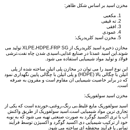
مخزن اسید بر اساس شکل ظاهر:
مکعبی
ته قیفی
افقی
عمودی
مخزن اسید کلریدریک:
مخازن ذخیره اسید کلریدریک از XLPE،HDPE،FRP SG تولید می
شوند.این اسید عمدتا در صنایع غذایی،اسیدی شدن چاه نفت،ترشی
فولاد و تولید مواد شیمیایی استفاده می شود.
این نوع اسید را می توان در مخازن پلی اتیلن ساخته شده از پلی
اتیلن با چگالی بالا (HDPE) و پلی اتیلن با چگالی پایین نگهداری نمود
که در برابر خاصیت شیمیایی ان مقاوم است و مقرون به صرفه
است.
مخزن اسید سولفوریک:
اسید سولفوریک مایع غلیظ،بی رنگ،روغنی،خورنده است که یکی از
تجاری ترین مواد شیمیایی است.اسید سولفوریک از طریق واکنش
آب با تری اکسید گوگرد به صورت صنعتی تهیه می شود که به نوبه
خود از ترکیب شیمیایی دی اکسید گوگرد و اکسیژن توسط فرآیند
تماس یا فرآیند محفظه ای ساخته می شود.