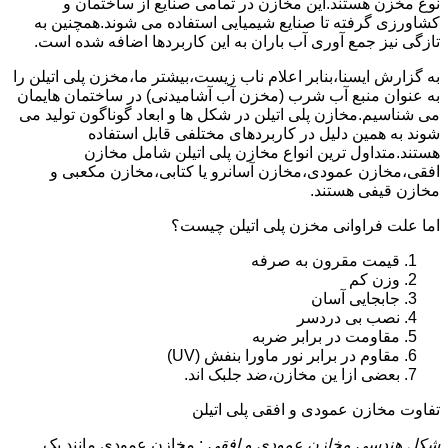
نوع مخزن هستند.این مخازن در تمامی صنایع از ساختمان و
کشاورزی گرفته تا صنایع شیمیایی استفاده می شوند.همچنین به
تازگی نیز جمع آوری آب باران به این کاربردها اضافه شده است.
به گزارش ایسنا،بنابر اعلام ناب زیست،بیشتر ما،مخزن پلی اتیلن را
به عنوان منبع آب شرب (مخزن آب آشامیدنی) در ساختمان هایمان
می شناسیم.مخازن پلی اتیلن در شکل ها و ابعاد گوناگون تولید می
شوند به همین دلیل در کاربردهای مختلفی قابل استفاده
هستند.متداول ترین انواع مخازن پلی اتیلن شامل مخازن
افقی،مخازن عمودی،مخازن آسانرو یا کتابی،مخازن مکعبی و
مخازن قیفی هستند.
اما علت فراوانی مخزن پلی اتیلن چیست؟
قیمت مقرون به صرفه
وزن کم
جابجایی آسان
نصب بی دردسر
مقاومت در برابر ضربه
مقاوم در برابر نور ماورا بنفش (UV)
بعضی ازا ین مخازن،ضد جلبک اند.
تفاوت مخازن عمودی و افقی پلی اتیلن
شکل هندسی مخازن عمودی و افقی
: مخازن عمودی مانند یک