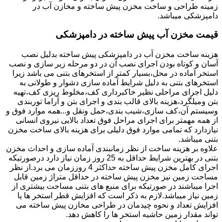
زمینه طراحی و ساخت مخزن پیش ساخته و مخازن آب در
دامپزشکی میباشد.
قیمت مخزن آب پیش ساخته در دامپزشکی
هزینه ساخت مخزن آب در دامپزشکی پیش ساخته بدلیل نصب
آسان و کوتاه بودن اجرای نصب آن در دو مرحله زیر سازی و نصب
استخر آماده در محل،بسیار کمتر از استخرهای بتنی می باشد زیرا
استخرهای بتنی به دلیل شرایط آماده سازی دشوار و طولانی به
دلیل اجرای مراحلی نظیر خاکبرداری کف،مخلوط ریزی کف،تهیه
بتن ومیلگرد،هزینه بالای قالب بندی و اجرای بتن و آراما توربندی
وسیستم آن،کف سازی،شیب بندی،حمل ونقل و...همه موارد فوق و
از همه مهمتر برای اجرای مراحل فوق تعداد بالایی نیروی انسانی
نیازدارد که تمامی موارد فوق دلیلی برای هزینه بالای ساخت مخزن
بتنی میباشد.
علاوه بر هزینه ساخت از نظر زمانبندی آماده سازی و احداث مخزن
بتنی در بهترین شرایط حداقل به 25 روز زمان نیاز دارد درصورتیکه
اجرای کامل مخزن پیش ساخته حداکثر 4 روززمان می برد.از نظر
مساحت زمین نیز مخزن پیش ساخته در حداقل متراژ زمین قابل
اجرا میباشند در صورتیکه برای منبع های بتنی مساحت بیشتری از
زمین نیاز میباشد.لازم به ذکر است که افزایش قطر استخر ها یا
افزایش تعداد و نحوه چیدمان در طراحی مخازن پیش ساخته می
تواند مقدار زمین حاشیه استخر ها را کاهش دهد.