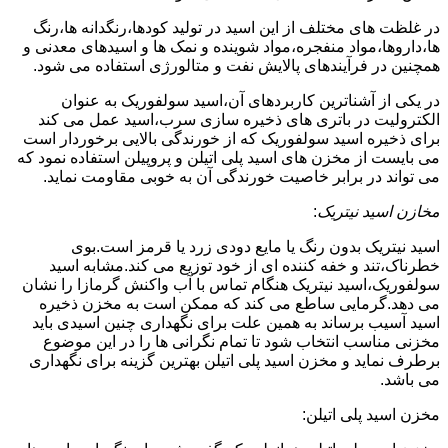
در غلظت های مختلف از این اسید در تولید کودها،رنگدانه ها،رنگ
ها،داروها،مواد منفجره،مواد شوینده و نمک ها و اسیدهای معدنی و
همچنین در فرآیندهای پالایش نفت و متالورژی استفاده می شود.
در یکی از آشناترین کاربردهای آن،اسید سولفوریک به عنوان
الکترولیت در باتری های ذخیره سازی سرب،اسید عمل می کند
برای ذخیره اسید سولفوریک که از خورندگی بالایی برخوردار است
می بایست از مخزن های اسید پلی اتیلن و پروپیلن استفاده نمود که
می تواند در برابر خاصیت خورندگی آن به خوبی مقاومت نماید.
مخازن اسید نیتریک
:
اسید نیتریک بدون رنگ یا مایع دودی زرد یا قرمز است.بوی
خطرناک،تند و خفه کننده ای از خود توزیع می کند.مشابه اسید
سولفوریک،اسید نیتریک هنگام تماس با آب واکنش گرمازا را نشان
می دهد.گرمایی ساطع می کند که ممکن است به مخزن ذخیره
اسید آسیب برساند به همین علت برای نگهداری چنین اسیدی باید
مخزنی مناسب انتخاب شود تا تمام نگرانی ها را در این موضوع
برطرف نماید و مخزن اسید پلی اتیلن بهترین گزینه برای نگهداری
می باشد.
مخزن اسید پلی اتیلن: