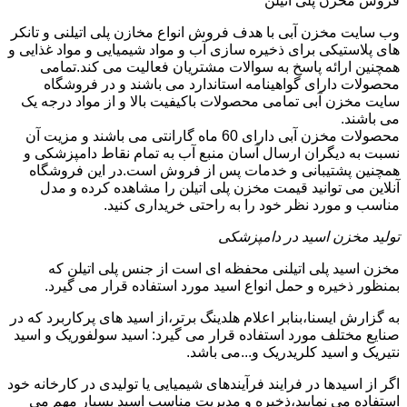
فروش مخزن پلی اتیلن
وب سایت مخزن آبی با هدف فروش انواع مخازن پلی اتیلنی و تانکر
های پلاستیکی برای ذخیره سازی آب و مواد شیمیایی و مواد غذایی و
همچنین ارائه پاسخ به سوالات مشتریان فعالیت می کند.تمامی
محصولات دارای گواهینامه استاندارد می باشند و در فروشگاه
سایت مخزن آبی تمامی محصولات باکیفیت بالا و از مواد درجه یک
می باشند.
محصولات مخزن آبی دارای 60 ماه گارانتی می باشند و مزیت آن
نسبت به دیگران ارسال آسان منبع آب به تمام نقاط دامپزشکی و
همچنین پشتیبانی و خدمات پس از فروش است.در این فروشگاه
آنلاین می توانید قیمت مخزن پلی اتیلن را مشاهده کرده و مدل
مناسب و مورد نظر خود را به راحتی خریداری کنید.
تولید مخزن اسید در دامپزشکی
مخزن اسید پلی اتیلنی محفظه ای است از جنس پلی اتیلن که
بمنظور ذخیره و حمل انواع اسید مورد استفاده قرار می گیرد.
به گزارش ایسنا،بنابر اعلام هلدینگ برتر،از اسید های پرکاربرد که در
صنایع مختلف مورد استفاده قرار می گیرد: اسید سولفوریک و اسید
نتیریک و اسید کلریدریک و...می باشد.
اگر از اسیدها در فرایند فرآیندهای شیمیایی یا تولیدی در کارخانه خود
استفاده می نمایید،ذخیره و مدیریت مناسب اسید بسیار مهم می