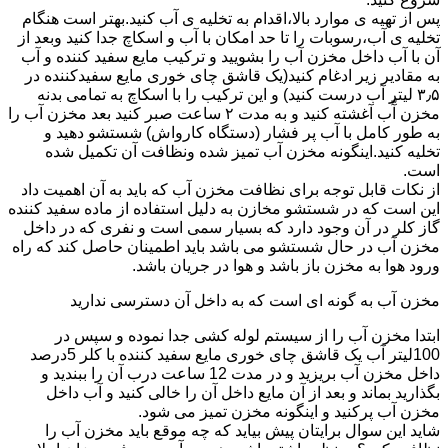
پس از تهیه ی موارد بالا،اقدام به تخلیه ی آب کنید.بهتر است هنگام
تخلیه ی آب،رسوبات را تا حد امکان با آب و اسکاچ جدا کنید وبعد از
آن با آب داخل مخزن آب را بشویید و ترکیب مایع سفید کننده و آب
به مقادیر زیر ادغام کنید(یک قاشق چای خوری مایع سفیدکننده در
۳٫۵ لیتر آب درست کنید) و این ترکیب را با اسکاچ به تمامی بدنه
مخزن آّب آغشته کنید و به مدت ۲ ساعت صبر کنید بعد مخزن آب را
به طور کامل با آب پر فشار (دستگاه کارواش) شستشو دهید و
تخلیه کنید.اینگونه مخزن آب تمیز شده ونظافت آن تکمیل شده
است.
از نکات قابل توجه برای نظافت مخزن آب که باید به آن اهمیت داد
این است که در شستشو مخازن به دلیل استفاده از ماده سفید کننده
گاز کلر در آن وجود دارد که بسیار سمی است و نفری که در داخل
مخزن آب در حال شستشو می باشد باید اطمینان حاصل کند که راه
ورود هوا به مخزن باز باشد و هوا در جریان باشد.
مخزن آب به گونه ای است که به داخل آن دسترسی ندارید
ابتدا مخزن آب را از سیستم لوله کشی جدا نموده و سپس در
100لیتر آب یک قاشق چای خوری مایع سفید کننده با کلر 5درصد
داخل مخزن آب بریزید و در مدت 12 ساعت درب آن را ببندید و
بگذارید بماند و بعد از آن مایع داخل آن را خالی کنید و آب داخل
مخزن آب پرکنید و اینگونه مخزن تمیز می شود.
شاید این سوال برایتان پیش بیاید که چه موقع باید مخزن آب را