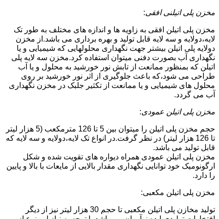
مخزن پلی اتیلنی افقی
:
مخزن پلی اتیلن افقی به زاویه ها و اندازه های مختلف به طور تک
لایه،دولایه و سه لایه قابل تولید و بهره برداری می باشد.از مخزن
دولایه پلی اتیلن بیشتر جهت نگهداری محلولهایی که شیمیایی و یا
نگهداری آب بصورت دفنی میتوان استفاده کرد.مخزن سه لایه پلی
اتیلن که بمنظور ممانعت از تابش نور خورشید به محلول و یا آب
طراحی می شود،که باعث جلوگیری از اثر نور خورشید بر روی
محلول های شیمیایی و یا ممانعت از تکثیر جلبک در مخزن نگهداری
آب می گردد.
مخزن پلی اتیلن عمودی
:
حجم مخزن پلی اتیلن را میتوان بین 5 تا 126 مترمکعب (5 هزار لیتر
تا 126 هزار لیتر) در نظر گرفت.در انواع تک لایه،دولایه و سه لایه که
قابل تولید می باشد.
مخزن پلی اتیلن عمودی همراه دیواره های تقویت شده و شکل
ارگونومیک خود توانایی نگهداری مقدار بالایی از مایعات با بالا و پایین
را دارد.
مخزن پلی اتیلن مکعبی:
تولید مخازن پلی اتیلن مکعبی تا حجم 30 هزار لیتر نیز از دیگر
افتخارات تولیدی ایده نوآوران می باشد.با توجه به نیاز این نوع از