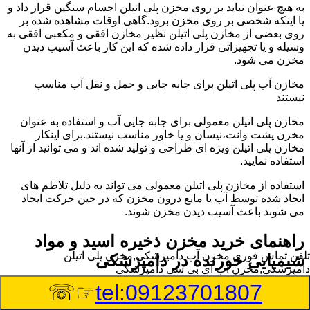
به هیچ عنوان نباید بر روی مخزن پلی اتیلن اجسام سنگین قرار داد و
یا اینکه شخصی بر روی مخزن برود.گاهی اوقات مشاهده شده بر
روی بعضی از مخازن پلی اتیلن نظیر مخازن افقی و مکعبی افقی به
وسیله و یا تجهیزاتی قرار داده شده که این کار باعث آسیب دیدن
مخزن می شود.
مخازن آب پلی اتیلن برای جابه جایی و حمل و نقل آب مناسب
نیستند
مخازن پلی اتیلن معمولی برای جابه جایی آب و استفاده به عنوان
مخزن پشت وانت،نیسان و یا خاور مناسب نیستند.برای اینکار
مخازن پلی اتیلن ویژه ای طراحی و تولید شده اند و می توانید از آنها
استفاده نمایید.
استفاده از مخازن پلی اتیلن معمولی می تواند به دلیل تلاطم های
ایجاد شده توسط آب یا مایع درون مخزن که در حین حرکت ایجاد
می شوند باعث آسیب دیدن مخزن شوند.
راهنمای خرید مخزن ذخیره اسید و مواد
تلفن تماس فوری
مخزن آب دامپزشکی,مخزن پلی اتیلن
شیمیایی خورنده در دامپزشکی
دامپزشکی,مخزن آب ای بی سی دامپزشکی
☞☏
tel:09123701807
مخزن ذخیره اسید و مواد شیمیایی باید به گونه ای تولید شوند که
بتوانند در برابر چگالی نسبتا بالا و خورندگی انواع اسیدها مقاومت