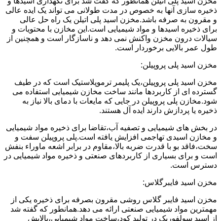
مخزن اسید پلی اتیلن همانطور که گفت شد برای نگهداری اسیدها و
ذخیره سازی آنها به خصوص در مدت طولانی می تواند یک ایده عالی
و مقرون به صرفه باشد.مخزن اسید پلی اتیلن یک راه حل عالی
برای ذخیره اسیدها و مواد شیمیایی است.این مخازن با محتویات و
سیالات درون مخزن واکنش نمی دهد و ناسازگار است و همچنین از
طول عمر بالایی برخوردار است.
مخزن اسید پلی پروپیلن:
مخزن اسید پلی پروپیلن،یک پلیمر ترموپلاستیک است که در طیف
گسترده ای از کاربردها مانند ساخت مخازن شیمیایی استفاده می
شود.مخازن پلی پروپیلن در جایی که مایعات با دمای بالا نیاز به
ذخیره یا پردازش دارند ایده آل هستند.
در بخش های شیمیایی و تصفیه آب،تقاضا برای ذخیره مواد شیمیایی
و مخازن اسیدی تهاجمی افزایش یافته است.پلی پروپیلن سفت و
سخت،فاقد بو با قدرت ضربه بالا،مقاوم در برابر اشعه ماوراء بنفش
است و برای بسیاری از کاربردهای صنعتی و ذخیره مواد شیمیایی در
دسترس است.
مخزن اسید فایبرگلاس:
مخزن اسید فایبر گلاس روشی مقرون بصرفه برای ذخیره یکی از
مهمترین مواد شیمیایی صنعتی ارائه می دهد.همانطور که گفته شد
از اسید سولفوریک در تولید کود،ساخت مواد شیمیایی،پالایش