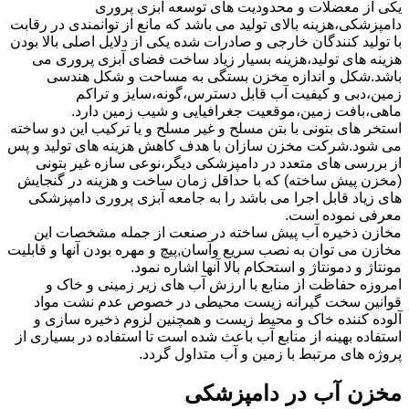
یکی از معضلات و محدودیت های توسعه آبزی پروری
دامپزشکی،هزینه بالای تولید می باشد که مانع از توانمندی در رقابت
با تولید کنندگان خارجی و صادرات شده یکی از دلایل اصلی بالا بودن
هزینه های تولید،هزینه بسیار زیاد ساخت فضای آبزی پروری می
باشد.شکل و اندازه مخزن بستگی به مساحت و شکل هندسی
زمین،دبی و کیفیت آب قابل دسترس،گونه،سایز و تراکم
ماهی،بافت زمین،موقعیت جغرافیایی و شیب زمین دارد.
استخر های بتونی با بتن مسلح و غیر مسلح و یا ترکیب این دو ساخته
می شود.شرکت مخزن سازان با هدف کاهش هزینه های تولید و پس
از بررسی های متعدد در دامپزشکی دیگر،نوعی سازه غیر بتونی
(مخزن پیش ساخته) که با حداقل زمان ساخت و هزینه در گنجایش
های زیاد قابل اجرا می باشد را به جامعه آبزی پروری دامپزشکی
معرفی نموده است.
مخازن ذخیره آب پیش ساخته در صنعت از جمله مشخصات این
مخازن می توان به نصب سریع وآسان,پیچ و مهره بودن آنها و قابلیت
مونتاژ و دمونتاژ و استحکام بالا آنها اشاره نمود.
امروزه حفاظت از منابع با ارزش آب های زیر زمینی و خاک و
قوانین سخت گیرانه زیست محیطی در خصوص عدم نشت مواد
آلوده کننده خاک و محیط زیست و همچنین لزوم ذخیره سازی و
استفاده بهینه از منابع آب باعث شده است تا استفاده در بسیاری از
پروژه های مرتبط با زمین و آب متداول گردد.
مخزن آب در دامپزشکی