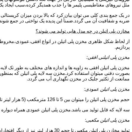
مثل نیروهای مغناطیسی پلیمر ها را جذب همدیگر کرده،سبب ایجاد یک 
در یک جمع بندی کلی می توان بیان کرد که بالا بردن میزان کریست
ضربه و شفافیت آن می گردد.ضمناً این پدیده یک نواختی در جمع شوند
مخازن پلی اتیلن در چه مدل هایی تولید می شوند؟
از لحاظ شکل ظاهری مخزن پلی اتیلن در انواع افقی،عمودی،مخروطی،مک
پردازیم.
مخزن پلی اتیلنی افقی:
مخزن پلی اتیلن افقی به زاویه ها و اندازه های مختلف به طور تک لایه،
بصورت دفنی میتوان استفاده کرد.مخزن سه لایه پلی اتیلن که بمنظور
ممانعت از تکثیر جلبک در مخزن نگهداری آب می گردد.
مخزن پلی اتیلن عمودی:
حجم مخزن پلی اتیلن را میتوان بین 5 تا 126 مترمکعب (5 هزار لیتر تا 126 هزار لیتر) در نظر گرفت.در انواع تک لایه،دولایه و
سه لایه که قابل تولید می باشد.مخزن پلی اتیلن عمودی همراه دیواره های تقویت شد
مخزن پلی اتیلن مکعبی
:
تولید مخازن پلی اتیلن مکعبی تا حجم