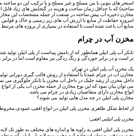
استخر های بتونی با بتن مسلح و غیر مسلح و یا ترکیب این دو ساخت
ساخته) که با حداقل زمان ساخت و هزینه در گنجایش های زیاد قابل ا
مخازن ذخیره آب پیش ساخته در صنعت از جمله مشخصات این مخازن می تو
امروزه حفاظت از منابع با ارزش آب های زیر زمینی و خاک و قوانی
منابع آب باعث شده است تا استفاده در بسیاری از پروژه های مرتبط ب
مخزن آب در چرام
تانکر آب پلی اتیلن همانطور که از نامش پیداست از پلی اتیلن تولید ش
تر است و در برابر خوردگی و زنگ زدگی نیز مقاوم است اما در برابر
یک مخزن آب پلی اتیلن در تهران
مخازن آب در چرام عمدتاً با استفاده از روش قالب گیری دورانی تولی
داخل مخزن از رشد جلبک در داخل آب مخزن یا تانکر جلوگیری می نمای
می توان بیان نمود که این نوع مخازن از جمله مخزن آب یکی از انو
انواع مخازن دارای متقاضیان زیادی در چرام می باشد.
مخازن پلی اتیلن در چه مدل هایی تولید می شوند؟
از لحاظ شکل ظاهری مخزن پلی اتیلن در انواع افقی،عمودی،مخروطی،مک
مخزن پلی اتیلنی افقی
:
مخزن پلی اتیلن افقی به زاویه ها و اندازه های مختلف به طور تک لایه،
بصورت دفنی میتوان استفاده کرد.مخزن سه لایه پلی اتیلن که بمنظور