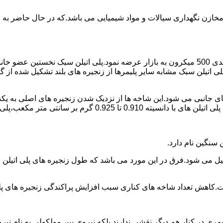
اع مخازن نگهداری سیالات و مواد شیمیایی می باشد.که در حال حاضر 
در سال 1961 میلادی کمپانی اکواستار پودر پلی اتیلن سبک را با دانه بندی 500 میکرون به بازار عرض
لی اتیلن سبک مشابه سایر پلیمرها از زنجیره های بلند تشکیل شده از گ
ی جانبی می شود.این شاخه ها از نزدیک شدن زنجیره های اصلی به یکدی
سانتی متر مکعب،پلی اتیلن سبک میتوان گفت.
ست.کاهش تعداد شاخه های کناری سبب افزایش پراکندگی زنجیره های پ
ی در کنار هم دیگر نقشی ندارند بلکه نیروی بین مولکولی به نام نیروی