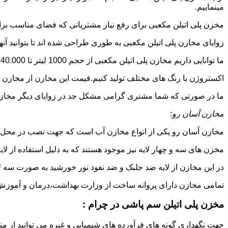
مینماییم.
مخزن پلی اتیلن مکعبی برای رفع نیاز مشتریانی که فضای مناسب برای
زوایای مخازن پلی اتیلن مکعبی به طوری طراحی شده اند تا بتوانید آنها
ما توانایی داریم مخازن پلی اتیلن مکعبی از حجم 1000 لیتر تا 140.000 لیتر به طور روتاری و دوجداره در قالب های روش
اکستروژن با رنگ های مختلف تولید کنیم.قیمت این مخازن از مخازن ا
ما در صورتی که شما مشتری گرامی مشکل جد در زوایای دیگر مخازن پل
مخازن آسان رو
:
مخازن آسان رو یکی از انواع مخازن آب است که جهت نصب در محل 
مخزن های سه و چهار لایه نیز موجود هستند که به دلیل استفاده از ل
در این مخازن از لایه ضد جلبک و ضد نفوذ نور خورشید به صورت سه ل
تمامی مخازن دارای پروانه ساخت از وزارت بهداشت،درمان و آموزش پزشکی هستند و از موا
مخزن پلی اتیلن سم پاشی در چرام :
جهت نگهداری گونه های فرآورده های شیمیایی و غیره می توانید از منب