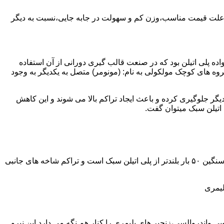
به علت قیمت مناسب،وزن کم و سهولت در جابه جایی،نسبت به دیگر
ه نمود.پلی اتیلن سبک نخستین عضو خانواده پلی اتیلن بود که در صنعت قالب گیری دورانی از آن استفاده
روه های کوچک مولکولی به نام: (مونومر) متصل به یکدیگر به وجود
گر جلوگیری کرده و باعث ایجاد تراکم بالا می شوند و این کاهش
پلی اتیلن سنگین مثل پلی اتیلن سبک از اتم های هیدروژن و کربن تشکیل می شود.فرق در این مورد می باشد که طول زنجیره های پلی اتیلن سنگین ۵۰ بار بلندتر از پلی اتیلن سبک است و تراکم شاخه های جانبی
لیمری
ی واندروالسی،زنجیر های پلیمری را کنار هم نگه می دارد.این نیرو