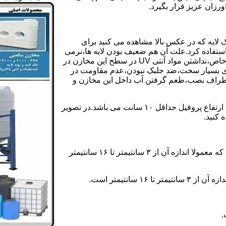
رزان عزیز قرار بگیرد.
 لایه که در عکس بالا مشاهده می کنید برای
ستفاده کرد.علت آن هم ضعیف بودن لایه ها،نرمی
بیش از حد بدنه مخزن،عدم توانایی طراحی این مخازن برای مصارف خاص،نداشتن مواد آنتی UV در سطح این مخازن در
یری بسیار سخت،ضد جلبک نبودن،عدم مقاومت در
اطراف نصب،طعم گرفتن آب داخل این مخازن و
ولی مخازن دوجداره دارای پروفیل دوجداره در بدنه خود می باشند که ارتفاع پروفیل حداقل ۱۰ سانت می باشد.در تصویر
 کنید.
ارتفاع پروفیل : فاصله بین جداره داخلی مخزن و تاج پروفیل می باشد که معمولا اندازه آن از ۳ سانتیمتر تا ۱۶ سانتیمتر
سانتیمتر است.