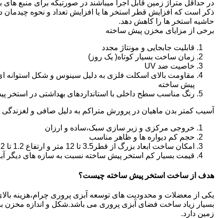
در حداقل متراژ زمین قابل اجرا میباشند در صورتیکه برای منبع های ب
ذکر است که افزایش قطر استخر ها یا افزایش تعداد و نحوه چیدمان 
حاشیه استخر ها را کاهش دهد.
برخی از مزایای مخزن پیش ساخته
قابلیت جابجایی و مونتاژ مجدد
زمان ساخت بسیار کوتاه( یک روز)
خاصیت ضد UV
مقاومت بالای اسکلت فلزی به دلیل سینوس و شکل استوانه ای
پیش ساخته
رنگ مناسب سطح داخلی با استانداردهای بهداشتی در استخر پ
آسیب کمتر بدن ماهیان در پرورش متراکم به دلیل صافی و لغزندگی 
خروجی مرکزی و زیر سازی سبک،ساده و ارزان
حجم کم دیواره ها و ظاهر مناسب
امکان ساخت ابعاد بزرگ از قطر3.5 تا 12 متر و ارتفاع 1.2 تا 2.2 متر
قیمت بسیار کم استخر پیش ساخته نسبت به سازه های دیگر آب
هدف از ساخت استخر پیش ساخته چیست؟
یکی از معضلات و محدودیت های توسعه آبزی پروری چرام،هزینه بالای تو
بسیار زیاد ساخت فضای آبزی پروری می باشد.شکل و اندازه مخزن 
زمین دارد.