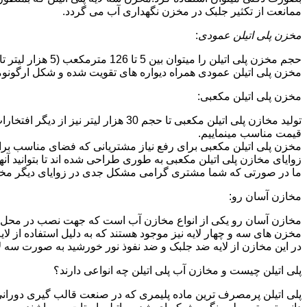
ممانعت از تکثیر جلبک در مخزن نگهداری آب می گردد.
مخزن پلی اتیلن عمودی
:
حجم مخزن پلی اتیلن را میتوان بین 5 تا 126 مترمکعب (5 هزار لیتر تا 126 هزار لیتر) در نظر گرفت.در انواع تک لایه،دولایه و سه لایه که قابل تولید می باشد.
مخزن پلی اتیلن عمودی همراه دیواره های تقویت شده و شکل ارگونومیک خو
مخزن پلی اتیلن مکعبی:
تولید مخازن پلی اتیلن مکعبی تا حجم 
قیمت مناسب مینماییم.
مخزن پلی اتیلن مکعبی برای رفع نیاز مشتریانی که فضای مناسب برای
زوایای مخازن پلی اتیلن مکعبی به طوری طراحی شده اند تا بتوانید آنها
ما در صورتی که شما مشتری گرامی مشکل جدی در زوایای دیگر مخازن پ
مخازن آسان رو:
مخازن آسان رو یکی از انواع مخازن آب است که جهت نصب در محل 
مخزن های سه و چهار لایه نیز موجود هستند که به دلیل استفاده از ل
در این مخازن از لایه ضد جلبک و ضد نفوذ نور خورشید به صورت سه ل
پلی اتیلن چیست و مخازن آب پلی اتیلن چه انواعی دارند؟