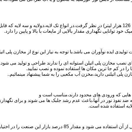
د توانایی نگهداری مقدار بالایی از مایعات با بالا و پایین را دارد.
30 هزار لیتر نیز از دیگر افتخارات تولیدی ایده نوآوران می باشد.با توجه به نیاز این نوع
 نصب مخازن پلی اتیلن استوانه ای را ندارند طراحی و تولید می شود.
 را در کم جا ترین مکان ها استفاده نموده و نصب نمایید.
لی اتیلنی دارید،مخزن آب مکعبی را به شما پیشنهاد مینمائیم..
هایی که ورودی های محدود دارند،مناسب است و
ایه ضد نفوذ نور در آنها،باعث عدم رشد جلبک ها می شوند و برای نگه
ایه استفاده شده است.
پلی اتیلن پرمصرف ترین ماده پلیمری که در صنعت قالب گیری دورانی ا