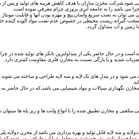
ه می شود.شرکت مخزن سازان با هدف کاهش هزینه های تولید و پس از 
جرا می باشد را به جامعه آبزی پروری چرام معرفی نموده است.
ان به نصب سریع وآسان,پیچ و مهره بودن آنها و قابلیت مونتاژ و دمون
ن سخت گیرانه زیست محیطی در خصوص عدم نشت مواد آلوده کننده خاک
ا زمین و آب متداول گردد.
ده است و در حال حاضر یکی از متداولترین تانکر های تولید شده در چرا
 ضربات شدید و یا پارگی نسبت به مخازن فلزی مقاومت کمتری دارد.
د می شود و در مدل های تک لایه و سه لایه طراحی و ساخته می شوند.د
د.
اع مخازن نگهداری سیالات و مواد شیمیایی می باشد.که در حال حاضر 
عبی و مخازن تطبیق شده را با انواع وانت ها و زیر پله ها میتوان ت
دولایه و سه لایه قابل تولید و بهره برداری می باشد.از مخزن دولایه پ
 ممانعت از تابش نور خورشید به محلول و یا آب طراحی می شود،که با