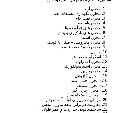
مخزن آب
مخازن نگهداری مشتقات نفتی
مخزن نفت خام
مخزن واسطه
مخزن های فرآورده ها
مخزن های بارگیری و پخش
مخزن اسید
مخزن مخروطی – قیفی یا کونیک
مخزن پکیج تصفیه فاضلاب
منهول
اسکرابر تصفیه هوا
مخزن آب ژاول
مخزن اسید سولفوریک
مخزن بنزین
· مخزن گازوئیل
· مخزن حمل اسید
· مخزن سپتیک
· مخزن چربی گیر
· مخزن ایستگاه پمپاژ
مزایای مخزن پلی اتیلن آب دوجداره :
مقاومت در برابر اشعه ماوراء بنفش
ساختمند بودن جداره ها و عمر طولانی