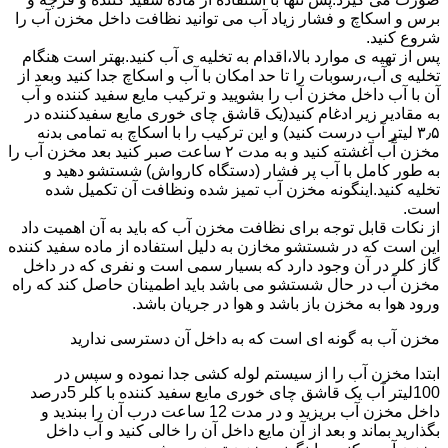
برس و اسکاچ و فشار زیاد آب می توانید نظافت داخل مخزن آب را
شروع کنید.
پس از تهیه ی موارد بالا،اقدام به تخلیه ی آب کنید.بهتر است هنگام
تخلیه ی آب،رسوبات را تا حد امکان با آب و اسکاچ جدا کنید وبعد از
آن با آب داخل مخزن آب را بشویید و ترکیب مایع سفید کننده و آب
به مقادیر زیر ادغام کنید(یک قاشق چای خوری مایع سفیدکننده در
۳٫۵ لیتر آب درست کنید) و این ترکیب را با اسکاچ به تمامی بدنه
مخزن آّب آغشته کنید و به مدت ۲ ساعت صبر کنید بعد مخزن آب را
به طور کامل با آب پر فشار (دستگاه کارواش) شستشو دهید و
تخلیه کنید.اینگونه مخزن آب تمیز شده ونظافت آن تکمیل شده
است.
از نکات قابل توجه برای نظافت مخزن آب که باید به آن اهمیت داد
این است که در شستشو مخازن به دلیل استفاده از ماده سفید کننده
گاز کلر در آن وجود دارد که بسیار سمی است و نفری که در داخل
مخزن آب در حال شستشو می باشد باید اطمینان حاصل کند که راه
ورود هوا به مخزن باز باشد و هوا در جریان باشد.
مخزن آب به گونه ای است که به داخل آن دسترسی ندارید
ابتدا مخزن آب را از سیستم لوله کشی جدا نموده و سپس در
100لیتر آب یک قاشق چای خوری مایع سفید کننده با کلر 5درصد
داخل مخزن آب بریزید و در مدت 12 ساعت درب آن را ببندید و
بگذارید بماند و بعد از آن مایع داخل آن را خالی کنید و آب داخل