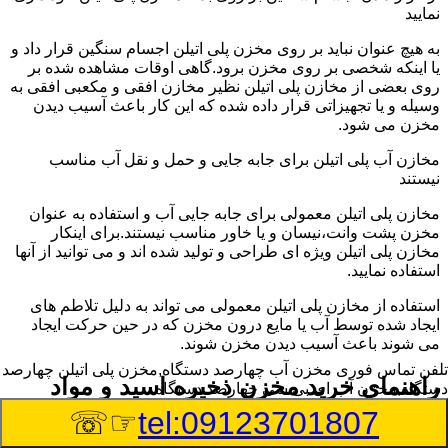
نمایید
به هیچ عنوان نباید بر روی مخزن پلی اتیلن اجسام سنگین قرار داد و
یا اینکه شخصی بر روی مخزن برود.گاهی اوقات مشاهده شده بر
روی بعضی از مخازن پلی اتیلن نظیر مخازن افقی و مکعبی افقی به
وسیله و یا تجهیزاتی قرار داده شده که این کار باعث آسیب دیدن
مخزن می شود.
مخازن آب پلی اتیلن برای جابه جایی و حمل و نقل آب مناسب
نیستند
مخازن پلی اتیلن معمولی برای جابه جایی آب و استفاده به عنوان
مخزن پشت وانت،نیسان و یا خاور مناسب نیستند.برای اینکار
مخازن پلی اتیلن ویژه ای طراحی و تولید شده اند و می توانید از آنها
استفاده نمایید.
استفاده از مخازن پلی اتیلن معمولی می تواند به دلیل تلاطم های
ایجاد شده توسط آب یا مایع درون مخزن که در حین حرکت ایجاد
می شوند باعث آسیب دیدن مخزن شوند.
تلفن تماس فوری
مخزن آب چهارصد دستگاه,مخزن پلی اتیلن چهارصد
راهنمای خرید مخزن ذخیره اسید و مواد
دستگاه,مخزن آب ای بی سی چهارصد دستگاه
شیمیایی خورنده در چهارصد دستگاه
☞☏
tel:09123701807