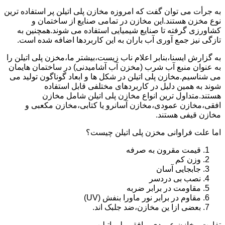
به جرأت می توان گفت که امروزه مخازن پلی اتیلن پر استفاده ترین
نوع مخزن هستند.این مخازن در تمامی صنایع از ساختمان و
کشاورزی گرفته تا صنایع شیمیایی استفاده می شوند.همچنین به
تازگی نیز جمع آوری آب باران به این کاربردها اضافه شده است.
به گزارش ایسنا،بنابر اعلام ناب زیست،بیشتر ما،مخزن پلی اتیلن را
به عنوان منبع آب شرب (مخزن آب آشامیدنی) در ساختمان هایمان
می شناسیم.مخازن پلی اتیلن در شکل ها و ابعاد گوناگون تولید می
شوند به همین دلیل در کاربردهای مختلفی قابل استفاده
هستند.متداول ترین انواع مخازن پلی اتیلن شامل مخازن
افقی،مخازن عمودی،مخازن آسانرو یا کتابی،مخازن مکعبی و
مخازن قیفی هستند.
اما علت فراوانی مخزن پلی اتیلن چیست؟
قیمت مقرون به صرفه
وزن کم
جابجایی آسان
نصب بی دردسر
مقاومت در برابر ضربه
مقاوم در برابر نور ماورا بنفش (UV)
بعضی ازا ین مخازن،ضد جلبک اند.
تفاوت مخازن عمودی و افقی پلی اتیلن