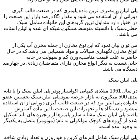
پلی اتیلن پرمصرف ترین ماده پلیمری که در صنعت قالب گیری
دورانی از آن استفاده می شود و مقدار 85 درصد بازار این صنعت را
در اختیار دارد.متداول ترین گریدهای این خانواده شامل: سبک
خطی،سبک با دانسیته متوسط،سنگین،شبکه ای شده و اتیلن استات
می باشند.
می توان بیان نمود که این نوع مخازن از جمله مخزن آب یکی از
انواع مخازن نگهداری سیالات و مواد شیمیایی می باشد.که در حال
حاضر به علت قیمت مناسب،وزن کم و سهولت در جابه
جایی،نسبت به دیگر انواع مخازن دارای متقاضیان زیادی در چهارصد
دستگاه می باشد.
پلی اتیلن سبک:
در سال 1961 میلادی کمپانی اکواستار پودر پلی اتیلن سبک را با دانه
بندی 500 میکرون به بازار عرضه نمود.پلی اتیلن سبک نخستین عضو
خانواده پلی اتیلن بود که در صنعت قالب گیری دورانی از آن استفاده
میشود و دستگاه ها و تجهیزات این صنعت با این ماده گسترش
یافتند.پلی اتیلن سبک مشابه سایر پلیمرها از زنجیره های بلند تشکیل
شده از گروه های کوچک مولکولی به نام: (مونومر) متصل به یکدیگر
به وجود آمده است.
پلی اتیلن سبک شامل اتم های کربن و هیدروژن و تعداد زیادی شاخه