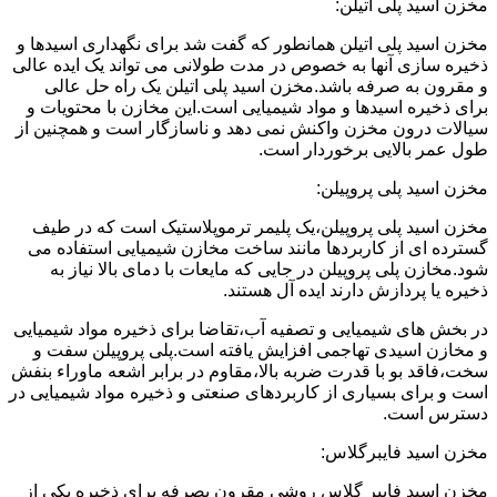
مخزن اسید پلی اتیلن:
مخزن اسید پلی اتیلن همانطور که گفت شد برای نگهداری اسیدها و
ذخیره سازی آنها به خصوص در مدت طولانی می تواند یک ایده عالی
و مقرون به صرفه باشد.مخزن اسید پلی اتیلن یک راه حل عالی
برای ذخیره اسیدها و مواد شیمیایی است.این مخازن با محتویات و
سیالات درون مخزن واکنش نمی دهد و ناسازگار است و همچنین از
طول عمر بالایی برخوردار است.
مخزن اسید پلی پروپیلن:
مخزن اسید پلی پروپیلن،یک پلیمر ترموپلاستیک است که در طیف
گسترده ای از کاربردها مانند ساخت مخازن شیمیایی استفاده می
شود.مخازن پلی پروپیلن در جایی که مایعات با دمای بالا نیاز به
ذخیره یا پردازش دارند ایده آل هستند.
در بخش های شیمیایی و تصفیه آب،تقاضا برای ذخیره مواد شیمیایی
و مخازن اسیدی تهاجمی افزایش یافته است.پلی پروپیلن سفت و
سخت،فاقد بو با قدرت ضربه بالا،مقاوم در برابر اشعه ماوراء بنفش
است و برای بسیاری از کاربردهای صنعتی و ذخیره مواد شیمیایی در
دسترس است.
مخزن اسید فایبرگلاس:
مخزن اسید فایبر گلاس روشی مقرون بصرفه برای ذخیره یکی از