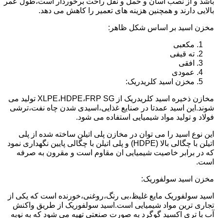
باشد و از نصب آسان و حمل و نقل راحت برخوردار است،طول عمر
بالایی دارند و همچنین هزینه های تعمیر را کاهش می دهد.
مخزن اسید بر اساس شکل ظاهر:
مکعبی
ته قیفی
افقی
عمودی
مخزن اسید کلریدریک:
مخازن ذخیره اسید کلریدریک از XLPE،HDPE،FRP SG تولید می
شوند.این اسید عمدتا در صنایع غذایی،اسیدی شدن چاه نفت،ترشی
فولاد و تولید مواد شیمیایی استفاده می شود.
این نوع اسید را می توان در مخازن پلی اتیلن ساخته شده از پلی
اتیلن با چگالی بالا (HDPE) و پلی اتیلن با چگالی پایین نگهداری نمود
که در برابر خاصیت شیمیایی ان مقاوم است و مقرون به صرفه
است.
مخزن اسید سولفوریک:
اسید سولفوریک مایع غلیظ،بی رنگ،روغنی،خورنده است که یکی از
تجاری ترین مواد شیمیایی است.اسید سولفوریک از طریق واکنش
آب با تری اکسید گوگرد به صورت صنعتی تهیه می شود که به نوبه