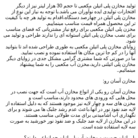
تولید مخازن پلی اتیلن مکعبی تا حجم 30 هزار لیتر نیز از دیگر
افتخارات تولیدی ایده نوآوران می باشد.با توجه به نیاز این نوع از
مخازن پلی اتیلن در چهارصد دستگاه،اقدام به تولید هر چه با کیفیت
تر این محصول همراه قیمت مناسب مینماییم.
مخزن پلی اتیلن مکعبی برای رفع نیاز مشتریانی که فضای مناسب
برای نصب مخازن پلی اتیلن استوانه ای را ندارند طراحی و تولید می
شود.
زوایای مخازن پلی اتیلن مکعبی به طوری طراحی شده اند تا بتوانید
آنها را در کم جا ترین مکان ها استفاده نموده و نصب نمایید.
ما در صورتی که شما مشتری گرامی مشکل جدی در زوایای دیگر
مخازن پلی اتیلنی دارید،مخزن آب مکعبی را به شما پیشنهاد
مینمائیم..
مخازن آسان رو:
مخازن آسان رو یکی از انواع مخازن آب است که جهت نصب در
محل هایی که ورودی های محدود دارند،مناسب است و
مخزن های سه و چهار لایه نیز موجود هستند که به دلیل استفاده از
لایه ضد نفوذ نور در آنها،باعث عدم رشد جلبک ها می شوند و برای
نگهداری آب آشامیدنی برای مدت طولانی مناسب هستند.
در این مخازن از لایه ضد جلبک و ضد نفوذ نور خورشید به صورت
سه لایه استفاده شده است.
پلی اتیلن چیست و مخازن آب پلی اتیلن چه انواعی دارند؟