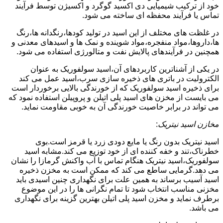
خود از ترکیب شیمیایی دی اکسید گوگرد و اکسیژن توسط فرآیند
تماس یا فرآیند محفظه ای ساخته می شود.
در غلظت های مختلف از این اسید در تولید کودها،رنگدانه ها،رنگ
ها،داروها،مواد منفجره،مواد شوینده و نمک ها و اسیدهای معدنی و
همچنین در فرآیندهای پالایش نفت و متالورژی استفاده می شود.
در یکی از آشناترین کاربردهای آن،اسید سولفوریک به عنوان
الکترولیت در باتری های ذخیره سازی سرب،اسید عمل می کند
برای ذخیره اسید سولفوریک که از خورندگی بالایی برخوردار است
می بایست از مخزن های اسید پلی اتیلن و پروپیلن استفاده نمود که
می تواند در برابر خاصیت خورندگی آن به خوبی مقاومت نماید.
مخازن اسید نیتریک
:
اسید نیتریک بدون رنگ یا مایع دودی زرد یا قرمز است.بوی
خطرناک،تند و خفه کننده ای از خود توزیع می کند.مشابه اسید
سولفوریک،اسید نیتریک هنگام تماس با آب واکنش گرمازا را نشان
می دهد.گرمایی ساطع می کند که ممکن است به مخزن ذخیره
اسید آسیب برساند به همین علت برای نگهداری چنین اسیدی باید
مخزنی مناسب انتخاب شود تا تمام نگرانی ها را در این موضوع
برطرف نماید و مخزن اسید پلی اتیلن بهترین گزینه برای نگهداری
می باشد.