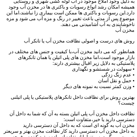
به دلیل وجود املاح موجود در آب لوله کشی شهری و روستایی
همیشه امکان رشد انواع رسوبات و باکتری ها در مخزن آب وجود
دارد.این رسوبات و باکتری ها ممکن است بیماری زا نباشند،اما این
موضوع پس از مدتی باعث تغییر در رنگ و مزه آب می شود و مزه
ناخوشایندی به آب آشامیدنی می دهند.
مخزن آب
روش های درست و اصولی نظافت مخزن آب یا تانکر آب
همانطور که می دانید مخزن آب،با کیفیت و جنس های مختلف در
بازار موجود است،اما مخزن های پلی اتیلن یا همان تانکرهای
پلاستیکی به دلایل زیر اقبال بیشتری دارند:
• سهولت در شستشو و نگهداری
• عدم زنگ زدگی
• حمل و نقل آسان
• وزن کمتر نسبت به نمونه های دیگر
بهترین روش برای نظافت داخل تانکرهای پلاستیکی یا پلی اتیلنی
چیست؟
نظافت داخل مخزن آب پلی اتیلن بسته به آن که شما به داخل آن
دسترسی دارید یا خیر،متفاوت است:
مخزن آب به گونه ای است که به داخل آن دسترسی دارید
به داخل مخزن آب دسترسی دارید کار نظافت مخزن بهتر و سریعتر
صورت می گیرد.پس تنها با استفاده از ماده سفید کننده و فرچه و