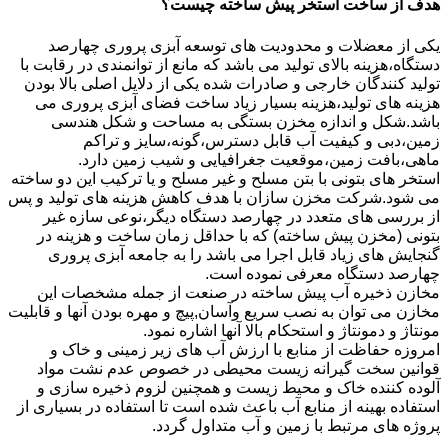
هدف از ساخت استخر پیش ساخته چیست؟
یکی از معضلات و محدودیت های توسعه آبزی پروری چهارصد
دستگاه،هزینه بالای تولید می باشد که مانع از توانمندی در رقابت با
تولید کنندگان خارجی و صادرات شده یکی از دلایل اصلی بالا بودن
هزینه های تولید،هزینه بسیار زیاد ساخت فضای آبزی پروری می
باشد.شکل و اندازه مخزن بستگی به مساحت و شکل هندسی
زمین،دبی و کیفیت آب قابل دسترس،گونه،سایز و تراکم
ماهی،بافت زمین،موقعیت جغرافیایی و شیب زمین دارد.
استخر های بتونی با بتن مسلح و غیر مسلح و یا ترکیب این دو ساخته
می شود.شرکت مخزن سازان با هدف کاهش هزینه های تولید و پس
از بررسی های متعدد در چهارصد دستگاه دیگر،نوعی سازه غیر
بتونی (مخزن پیش ساخته) که با حداقل زمان ساخت و هزینه در
گنجایش های زیاد قابل اجرا می باشد را به جامعه آبزی پروری
چهارصد دستگاه معرفی نموده است.
مخازن ذخیره آب پیش ساخته در صنعت از جمله مشخصات این
مخازن می توان به نصب سریع وآسان,پیچ و مهره بودن آنها و قابلیت
مونتاژ و دمونتاژ و استحکام بالا آنها اشاره نمود.
امروزه حفاظت از منابع با ارزش آب های زیر زمینی و خاک و
قوانین سخت گیرانه زیست محیطی در خصوص عدم نشت مواد
آلوده کننده خاک و محیط زیست و همچنین لزوم ذخیره سازی و
استفاده بهینه از منابع آب باعث شده است تا استفاده در بسیاری از
پروژه های مرتبط با زمین و آب متداول گردد.