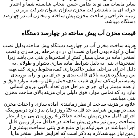
سایر مایعات می تواند ضامن حسن انتخاب شایسته شما و اعتبار
حرفه ای ما باشد.شرکت مخزن سازان بعنوان شرکت برتر در
زمینه طراحی و ساخت مخزن پیش ساخته و مخازن آب در چهارصد
دستگاه میباشد.
قیمت مخزن آب پیش ساخته در چهارصد دستگاه
هزینه ساخت مخزن آب در چهارصد دستگاه پیش ساخته بدلیل نصب
آسان و کوتاه بودن اجرای نصب آن در دو مرحله زیر سازی و نصب
استخر آماده در محل،بسیار کمتر از استخرهای بتنی می باشد زیرا
استخرهای بتنی به دلیل شرایط آماده سازی دشوار و طولانی به
دلیل اجرای مراحلی نظیر خاکبرداری کف،مخلوط ریزی کف،تهیه
بتن ومیلگرد،هزینه بالای قالب بندی و اجرای بتن و آراما توربندی
وسیستم آن،کف سازی،شیب بندی،حمل ونقل و...همه موارد فوق و
از همه مهمتر برای اجرای مراحل فوق تعداد بالایی نیروی انسانی
نیازدارد که تمامی موارد فوق دلیلی برای هزینه بالای ساخت مخزن
بتنی میباشد.
علاوه بر هزینه ساخت از نظر زمانبندی آماده سازی و احداث مخزن
بتنی در بهترین شرایط حداقل به 25 روز زمان نیاز دارد درصورتیکه
اجرای کامل مخزن پیش ساخته حداکثر 4 روززمان می برد.از نظر
مساحت زمین نیز مخزن پیش ساخته در حداقل متراژ زمین قابل
اجرا میباشند در صورتیکه برای منبع های بتنی مساحت بیشتری از
زمین نیاز میباشد.لازم به ذکر است که افزایش قطر استخر ها یا