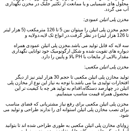
محلول های شیمیایی و یا ممانعت از تکثیر جلبک در مخزن نگهداری
آب می گردد.
مخزن پلی اتیلن عمودی:
حجم مخزن پلی اتیلن را میتوان بین 5 تا 126 مترمکعب (5 هزار لیتر
تا 126 هزار لیتر) در نظر گرفت.در انواع تک لایه،دولایه و
سه لایه که قابل تولید می باشد.مخزن پلی اتیلن عمودی همراه
دیواره های تقویت شده و شکل ارگونومیک خود توانایی نگهداری
مقدار بالایی از مایعات با PH بالا و پایین را دارد.
مخزن پلی اتیلن مکعبی
:
تولید مخازن پلی اتیلن مکعبی تا حجم 30 هزار لیتر نیز از دیگر
افتخارات تولیدی ما می باشد.با توجه به نیاز این نوع از مخازن پلی
اتیلن در چهارصد دستگاه،اقدام به تولید هر چه با کیفیت تر این
محصول همراه قیمت مناسب مینماییم.
مخزن پلی اتیلن مکعبی برای رفع نیاز مشتریانی که فضای مناسب
برای نصب مخازن پلی اتیلن استوانه ای را ندارند طراحی و تولید می
شود.
زوایای مخازن پلی اتیلن مکعبی به طوری طراحی شده اند تا بتوانید
آنها را در کم جا ترین مکان ها استفاده نموده و نصب نمایید.