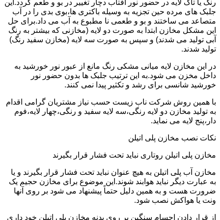
رنگ یا تاک لایه در حضور نور آفتاب دچار تغییر در بو و طعم گردد.این
جلبک های مرده حین تجزیه به وسیله باکتری ها،بوی بدی را در آب
متصاعد می ساختند و بو و طعمی نا مطبوع به آب می داد.برای حل
این مشکل مخازن ابتدا به صورت دو لایه (مخازنی که بیشتر به رنگ
آبی تولید می شدند) و سپس به صورت سه لایه (مخازن سفید رنگ)
تولید شدند.
در این مخازن لایه میانی مشکی رنگ مانع از عبور نور خورشید به
داخل مخزن می شود.به این ترتیب جلبک ها بدون حضور نور
خورشید شانسی برای رشد و تکثیر پیدا نمی کنند.
با همین روش شرکت ناب زیست حسب نیاز مشتریان گرامی اقدام
به تولید مخازن دو لایه رنگی،سه لایه سفید و رنگی،چهار لایه،فوم
دار،پنج لایه می نماید.
نکات نصب مخازن پلی اتیلن
مخازن پلی اتیلن روتاری نباید تحت فشار قرار بگیرند
مخازن آب پلی اتیلن به هیچ عنوان نباید تحت فشار قرار بگیرند و یا
به عبارت دیگر نباید هوابند شوند.این موضوع برای مخازن حجیم یک
ضرورت هست و به همین دلیل حتماً پیشنهاد می شود بر روی آنها
ونت یا هواکش نصب شود.
از قرار دادن اجسام سنگین بر روی بدنه مخازن پلی اتیلن خود داری