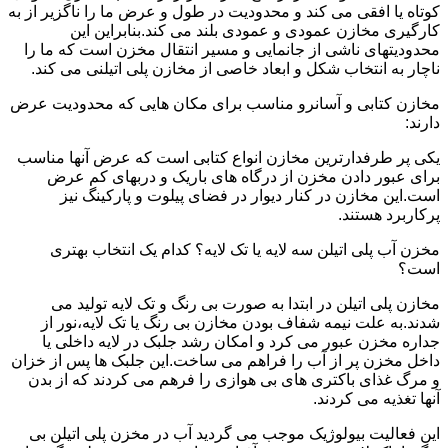
کوتاه یا افقی می کند و محدودیت در طول و عرض ما را ناگزیر از به
کارگیری مخازن عمودی و عمودی بلند می کند.بنابراین این
محدودیتهای ناشی از جانمایی و مسیر انتقال مخزن است که ما را
ناچار به انتخاب شکل و ابعاد خاصی از مخازن پلی اتیلنی می کند.
مخازن کتابی و آسانرو مناسب برای مکان هایی که محدودیت عرض
دارند:
یکی پر طرفدارترین مخازن انواع کتابی است که عرض آنها مناسب
برای عبور دادن مخزن از درگاه های باریک و دربهای کم عرض
است.این مخازن در کنار دیوار در فضای پیلوت و پارکینگ نیز
پرکاربرد هستند.
مخزن آب پلی اتیلن سه لایه یا تک لایه؟ کدام یک انتخاب بهتری
است؟
مخازن پلی اتیلن در ابتدا به صورت بی رنگ و تک لایه تولید می
شدند.به علت نیمه شفاف بودن مخازن بی رنگ یا تک لایه،نور از
جداره مخزن عبور می کرد و امکان رشد جلبک در لایه داخلی یا
داخل مخزن پر از آب را فراهم می ساخت.این جلبک ها پس از خزان
و مرگ غذای باکتری های بی هوازی را فرهم می کردند که از بدن
آنها تغذیه می کردند.
این فعالیت بیولوژیک موجب می گردید آب در مخزن پلی اتیلن بی