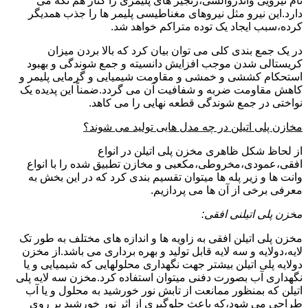
نام نیرویی واندروالسی،زنجیر های پلیمری را کنار هم نگه می
دارد.این نیرو مثل نیروهای مغناطیسی پلیمر ها را جذب همدیگر
کرده،سبب ایجاد یک توده متراکم خواهد شد.
در یک جمع بندی کلی می توان بیان کرد که بالا بردن میزان
کریستالی شدن موجب افزایش دانسیته و جمع شوندگی و بهبود
استحکام کششی و خمشی و مقاومت شیمیایی و گرمایی پلیمر و
کاهش مقاومت ضربه و شفافیت آن می گردد.ضمناً این پدیده یک
نواختی در جمع شوندگی قطعه نهایی را می کاهد.
مخازن پلی اتیلن در چه مدل هایی تولید می شوند؟
از لحاظ شکل ظاهری مخزن پلی اتیلن در انواع
افقی،عمودی،مخروطی،مکعبی و مخازن تطبیق شده را با انواع
وانت ها و زیر پله ها میتوان تقسیم بندی کرد که در این بخش به
معرفی برخی از آن ها می پردازیم.
مخزن پلی اتیلنی افقی:
مخزن پلی اتیلن افقی به زاویه ها و اندازه های مختلف به طور تک
لایه،دولایه و سه لایه قابل تولید و بهره برداری می باشد.از مخزن
دولایه پلی اتیلن بیشتر جهت نگهداری محلولهایی که شیمیایی و یا
نگهداری آب بصورت دفنی میتوان استفاده کرد.مخزن سه لایه پلی
اتیلن که بمنظور ممانعت از تابش نور خورشید به محلول و یا آب
طراحی می شود،که باعث جلوگیری از اثر نور خورشید بر روی