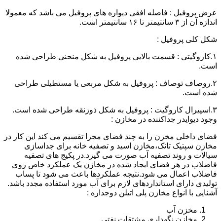
عرض پروفیل : فاصله افقی دیواره های پروفیل می باشد که معمولا
اندازه آن از ۳ سانتیمتر تا ۱۶ سانتیمتر است.
شکل کلی پروفیل :
۱.کاروگیتی : قسمت بالایی پروفیل به شکل منحنی طراحی شده
است.
۲.روصاف توصاف : پروفیل به شکل مربعی یا مستطیلی طراحی
شده است.
۳.اسپیرال کاروگیت : پروفیل به شکل ذوزنقه طراحی شده است.
وجود دیوایدر جداکننده در مخازن :
فضای داخلی مخزن را به چند فضای مجزا تقسیم می کند این کار در
مخازن سپتیک تانک،مخازن اسید و تصفیه خانه برای جداسازی
سیالات و روند تصفیه آب صورت می گیرد.در پکیج های تصفیه
فاضلاب در هر فضای ایجاد شده در مخازن یک عملکرد خاص روی
فاضلاب اعمال می شود.نتیجه عملکردها باعث می شود تا پساب
تولیدی دارای استانداردهای لازم برای آب مورد استفاده مجدد باشد.
آشنایی با انواع مخازن پلی اتیلن دوجداره :
مخزن آب
مخازن نگهداری مشتقات نفتی