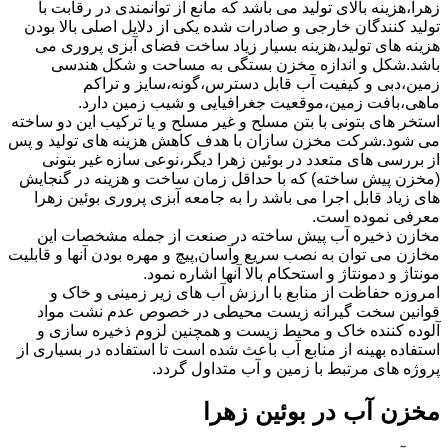
زهرا،هزینه بالای تولید می باشد که مانع از توانمندی در رقابت با
تولید کنندگان خارجی و صادرات شده یکی از دلایل اصلی بالا بودن
هزینه های تولید،هزینه بسیار زیاد ساخت فضای آبزی پروری می
باشد.شکل و اندازه مخزن بستگی به مساحت و شکل هندسی
زمین،دبی و کیفیت آب قابل دسترس،گونه،سایز و تراکم
ماهی،بافت زمین،موقعیت جغرافیایی و شیب زمین دارد.
استخر های بتونی با بتن مسلح و غیر مسلح و یا ترکیب این دو ساخته
می شود.شرکت مخزن سازان با هدف کاهش هزینه های تولید و پس
از بررسی های متعدد در بوئین زهرا دیگر،نوعی سازه غیر بتونی
(مخزن پیش ساخته) که با حداقل زمان ساخت و هزینه در گنجایش
های زیاد قابل اجرا می باشد را به جامعه آبزی پروری بوئین زهرا
معرفی نموده است.
مخازن ذخیره آب پیش ساخته در صنعت از جمله مشخصات این
مخازن می توان به نصب سریع وآسان,پیچ و مهره بودن آنها و قابلیت
مونتاژ و دمونتاژ و استحکام بالا آنها اشاره نمود.
امروزه حفاظت از منابع با ارزش آب های زیر زمینی و خاک و
قوانین سخت گیرانه زیست محیطی در خصوص عدم نشت مواد
آلوده کننده خاک و محیط زیست و همچنین لزوم ذخیره سازی و
استفاده بهینه از منابع آب باعث شده است تا استفاده در بسیاری از
پروژه های مرتبط با زمین و آب متداول گردد.
مخزن آب در بوئین زهرا