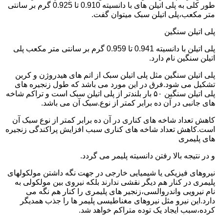
طور کلی به پلی اتیلن های با دانسیته 0.910 تا 0.925 گرم بر سانتی
متر مکعب،پلی اتیلن سبک میتوان گفت.
پلی اتیلن سنگین
پلی اتیلن با دانسیته 0.941 تا 0.959 گرم بر سانتی متر مکعب پلی
اتیلن سنگین نام دارد.
پلی اتیلن سنگین مثل پلی اتیلن سبک از اتم های هیدروژن و کربن
تشکیل می شود.فرق در این مورد می باشد که طول زنجیره های
پلی اتیلن سنگین ۵۰ بار بلندتر از پلی اتیلن سبک است و تراکم شاخه
های جانبی در آن ده برابر کمتر از نوع.سبک آن می باشد.
کاهش تعداد شاخه های کناری در آن ده برابر کمتر از نوع سبک آن
است.کاهش تعداد شاخه های کناری سبب افزایش پراکندگی زنجیره
های پلیمری
و در نتیجه بالا رفتن دانسیته پلیمر می گردد.
نیروهای فیزیکی یا شیمیایی خارجی در جهت نگه داشتن مولکولهای
پلیمری در کنار هم دیگر نقشی ندارند بلکه نیروی بین مولکولی به
نام نیرویی واندروالسی،زنجیر های پلیمری را کنار هم نگه می
دارد.این نیرو مثل نیروهای مغناطیسی پلیمر ها را جذب همدیگر
کرده،سبب ایجاد یک توده متراکم خواهد شد.