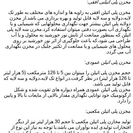
مخزن پلی اتیلنی افقی
:
مخزن پلی اتیلن افقی به زاویه ها و اندازه های مختلف به طور تک
لایه،دولایه و سه لایه قابل تولید و بهره برداری می باشد.از مخزن
دولایه پلی اتیلن بیشتر جهت نگهداری محلولهایی که شیمیایی و یا
نگهداری آب بصورت دفنی میتوان استفاده کرد.مخزن سه لایه پلی
اتیلن که بمنظور ممانعت از تابش نور خورشید به محلول و یا آب
طراحی می شود،که باعث جلوگیری از اثر نور خورشید بر روی
محلول های شیمیایی و یا ممانعت از تکثیر جلبک در مخزن نگهداری
آب می گردد.
مخزن پلی اتیلن عمودی
:
حجم مخزن پلی اتیلن را میتوان بین 5 تا 126 مترمکعب (5 هزار لیتر
تا 126 هزار لیتر) در نظر گرفت.در انواع تک لایه،دولایه و سه لایه که
قابل تولید می باشد.
مخزن پلی اتیلن عمودی همراه دیواره های تقویت شده و شکل
ارگونومیک خود توانایی نگهداری مقدار بالایی از مایعات با بالا و پایین
را دارد.
مخزن پلی اتیلن مکعبی:
تولید مخازن پلی اتیلن مکعبی تا حجم 30 هزار لیتر نیز از دیگر
افتخارات تولیدی ایده نوآوران می باشد.با توجه به نیاز این نوع از
مخازن پلی اتیلن در بوئین زهرا،اقدام به تولید هر چه با کیفیت تر این