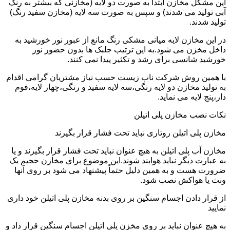
این مشکل مخازن ابتدا به صورت دو لایه (مخازنی که بیشتر به رنگ
آبی تولید می شدند) و سپس به صورت سه لایه (مخازن سفید رنگ)
تولید شدند.
در این مخازن لایه میانی مشکی رنگ مانع از عبور نور خورشید به
داخل مخزن می شود.به این ترتیب جلبک ها بدون حضور نور
خورشید شانسی برای رشد و تکثیر پیدا نمی کنند.
با همین روش شرکت ناب زیست حسب نیاز مشتریان گرامی اقدام
به تولید مخازن دو لایه رنگی،سه لایه سفید و رنگی،چهار لایه،فوم
دار،پنج لایه می نماید.
نکات نصب مخازن پلی اتیلن
مخازن پلی اتیلن روتاری نباید تحت فشار قرار بگیرند
مخازن آب پلی اتیلن به هیچ عنوان نباید تحت فشار قرار بگیرند و یا
به عبارت دیگر نباید هوابند شوند.این موضوع برای مخازن حجیم یک
ضرورت هست و به همین دلیل حتماً پیشنهاد می شود بر روی آنها
ونت یا هواکش نصب شود.
از قرار دادن اجسام سنگین بر روی بدنه مخازن پلی اتیلن خود داری
نمایید
به هیچ عنوان نباید بر روی مخزن پلی اتیلن اجسام سنگین قرار داد و