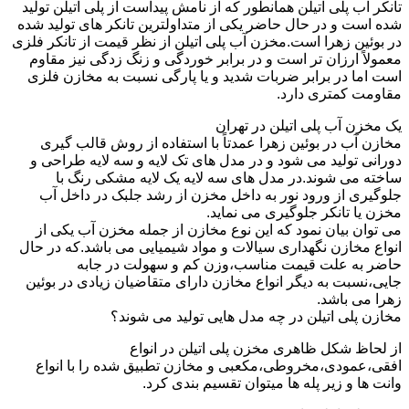
تانکر آب پلی اتیلن همانطور که از نامش پیداست از پلی اتیلن تولید
شده است و در حال حاضر یکی از متداولترین تانکر های تولید شده
در بوئین زهرا است.مخزن آب پلی اتیلن از نظر قیمت از تانکر فلزی
معمولاً ارزان تر است و در برابر خوردگی و زنگ زدگی نیز مقاوم
است اما در برابر ضربات شدید و یا پارگی نسبت به مخازن فلزی
مقاومت کمتری دارد.
یک مخزن آب پلی اتیلن در تهران
مخازن آب در بوئین زهرا عمدتاً با استفاده از روش قالب گیری
دورانی تولید می شود و در مدل های تک لایه و سه لایه طراحی و
ساخته می شوند.در مدل های سه لایه یک لایه مشکی رنگ با
جلوگیری از ورود نور به داخل مخزن از رشد جلبک در داخل آب
مخزن یا تانکر جلوگیری می نماید.
می توان بیان نمود که این نوع مخازن از جمله مخزن آب یکی از
انواع مخازن نگهداری سیالات و مواد شیمیایی می باشد.که در حال
حاضر به علت قیمت مناسب،وزن کم و سهولت در جابه
جایی،نسبت به دیگر انواع مخازن دارای متقاضیان زیادی در بوئین
زهرا می باشد.
مخازن پلی اتیلن در چه مدل هایی تولید می شوند؟
از لحاظ شکل ظاهری مخزن پلی اتیلن در انواع
افقی،عمودی،مخروطی،مکعبی و مخازن تطبیق شده را با انواع
وانت ها و زیر پله ها میتوان تقسیم بندی کرد.