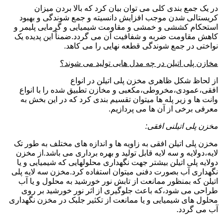
در یک جمع بندی کلی می توان بیان کرد که بالا بردن میزان
کریستالی شدن موجب افزایش دانسیته و جمع شوندگی و بهبود
استحکام کششی و خمشی و مقاومت شیمیایی و گرمایی پلیمر و
کاهش مقاومت ضربه و شفافیت آن می گردد.ضمناً این پدیده یک
نواختی در جمع شوندگی قطعه نهایی را می کاهد.
مخازن پلی اتیلن در چه مدل هایی تولید می شوند؟
از لحاظ شکل ظاهری مخزن پلی اتیلن در انواع
افقی،عمودی،مخروطی،مکعبی و مخازن تطبیق شده را با انواع
وانت ها و زیر پله ها میتوان تقسیم بندی کرد که در این بخش به
معرفی برخی از آن ها می پردازیم.
مخزن پلی اتیلنی افقی:
مخزن پلی اتیلن افقی به زاویه ها و اندازه های مختلف به طور تک
لایه،دولایه و سه لایه قابل تولید و بهره برداری می باشد.از مخزن
دولایه پلی اتیلن بیشتر جهت نگهداری محلولهایی که شیمیایی و یا
نگهداری آب بصورت دفنی میتوان استفاده کرد.مخزن سه لایه پلی
اتیلن که بمنظور ممانعت از تابش نور خورشید به محلول و یا آب
طراحی می شود،که باعث جلوگیری از اثر نور خورشید بر روی
محلول های شیمیایی و یا ممانعت از تکثیر جلبک در مخزن نگهداری
آب می گردد.