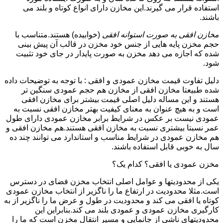
استفاده قرار می گیرند.این مخازن دارای انواع کوتاه و بلند می
باشند.
مخازن افقی به صورت استوانه افقی
(خوابیده) هستند.متناسب با
حجم مخزن پایه هایی از جنس خود مخزن در قالب آن پیش بینی
شده که اجازه می دهد مخزن به صورت پایدار در جای خود تثبیت
شود.
دلیل تفاوت قیمت مخازن عمودی و افقی : با توجه به توضیحات داده
شده طبیعتا مخازن افقی از مخازن هم حجم عمودی سنگین تر
هستند و این مساله دلیل اصلی قیمت بیشتر برای مخازن افقی
است و به هیچ عنوان به معنای کیفیت بهتر مخازن افقی نسبت به
عمودی نیست بر عکس در شرایط برابر مخازن عمودی دارای طول
عمر نسبتا بیشتری نسبت به مخازن افقی هستند.هم مخازن افقی و
هم مخازن عمودی در شرایط مناسب و استاندارد می توانند چند ده
سال به خوبی قابل استفاده باشند.
مخزن عمودی یا افقی؟ کدام یک؟
یکی از محدودیتها و عوامل اصلی انتخاب مخزن فضای در دسترس
است.مثلا محدودیت در ارتفاع ما را ناگزیر از انتخاب مخازن عمودی
کوتاه یا افقی می کند و محدودیت در طول و عرض ما را ناگزیر از به
کارگیری مخازن عمودی و عمودی بلند می کند.بنابراین این
محدودیتهای ناشی از جانمایی و مسیر انتقال مخزن است که ما را