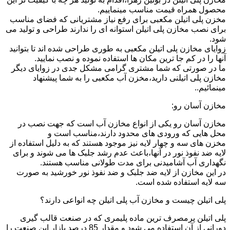
محصول همراه قیمت مناسب مینماییم.
مخزن پلی اتیلن مکعبی برای رفع نیاز مشتریانی که فضای مناسب
برای نصب مخازن پلی اتیلن استوانه ای را ندارند طراحی و تولید می
شود.
زوایای مخازن پلی اتیلن مکعبی به طوری طراحی شده اند تا بتوانید
آنها را در کم جا ترین مکان ها استفاده نموده و نصب نمایید.
ما در صورتی که شما مشتری گرامی مشکل جدی در زوایای دیگر
مخازن پلی اتیلنی دارید،مخزن آب مکعبی را به شما پیشنهاد
مینمائیم..
مخازن آسان رو:
مخازن آسان رو یکی از انواع مخازن آب است که جهت نصب در
محل هایی که ورودی های محدود دارند،مناسب است و
مخزن های سه و چهار لایه نیز موجود هستند که به دلیل استفاده از
لایه ضد نفوذ نور در آنها،باعث عدم رشد جلبک ها می شوند و برای
نگهداری آب آشامیدنی برای مدت طولانی مناسب هستند.
در این مخازن از لایه ضد جلبک و ضد نفوذ نور خورشید به صورت
سه لایه استفاده شده است.
پلی اتیلن چیست و مخازن آب پلی اتیلن چه انواعی دارند؟
پلی اتیلن پرمصرف ترین ماده پلیمری که در صنعت قالب گیری
دورانی از آن استفاده می شود و مقدار 85 درصد بازار این صنعت را