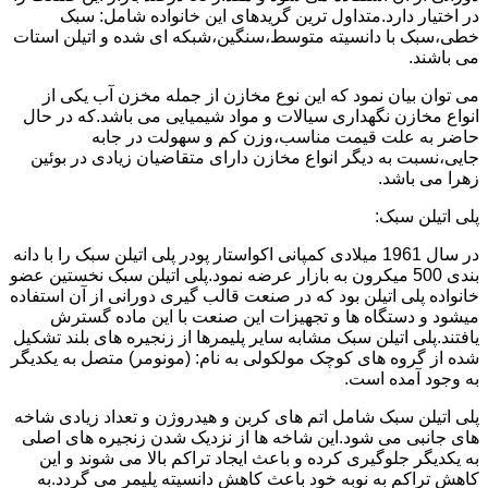
در اختیار دارد.متداول ترین گریدهای این خانواده شامل: سبک
خطی،سبک با دانسیته متوسط،سنگین،شبکه ای شده و اتیلن استات
می باشند.
می توان بیان نمود که این نوع مخازن از جمله مخزن آب یکی از
انواع مخازن نگهداری سیالات و مواد شیمیایی می باشد.که در حال
حاضر به علت قیمت مناسب،وزن کم و سهولت در جابه
جایی،نسبت به دیگر انواع مخازن دارای متقاضیان زیادی در بوئین
زهرا می باشد.
پلی اتیلن سبک:
در سال 1961 میلادی کمپانی اکواستار پودر پلی اتیلن سبک را با دانه
بندی 500 میکرون به بازار عرضه نمود.پلی اتیلن سبک نخستین عضو
خانواده پلی اتیلن بود که در صنعت قالب گیری دورانی از آن استفاده
میشود و دستگاه ها و تجهیزات این صنعت با این ماده گسترش
یافتند.پلی اتیلن سبک مشابه سایر پلیمرها از زنجیره های بلند تشکیل
شده از گروه های کوچک مولکولی به نام: (مونومر) متصل به یکدیگر
به وجود آمده است.
پلی اتیلن سبک شامل اتم های کربن و هیدروژن و تعداد زیادی شاخه
های جانبی می شود.این شاخه ها از نزدیک شدن زنجیره های اصلی
به یکدیگر جلوگیری کرده و باعث ایجاد تراکم بالا می شوند و این
کاهش تراکم به نوبه خود باعث کاهش دانسیته پلیمر می گردد.به