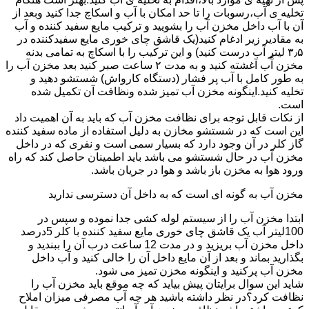
تخلیه ی آب،رسوبات را تا حد امکان با آب و اسکاچ جدا کنید وبعد از
آن با آب داخل مخزن آب را بشویید و ترکیب مایع سفید کننده و آب
به مقادیر زیر ادغام کنید(یک قاشق چای خوری مایع سفیدکننده در
۳٫۵ لیتر آب درست کنید) و این ترکیب را با اسکاچ به تمامی بدنه
مخزن آّب آغشته کنید و به مدت ۲ ساعت صبر کنید بعد مخزن آب را
به طور کامل با آب پر فشار (دستگاه کارواش) شستشو دهید و
تخلیه کنید.اینگونه مخزن آب تمیز شده ونظافت آن تکمیل شده
است.
از نکات قابل توجه برای نظافت مخزن آب که باید به آن اهمیت داد
این است که در شستشو مخازن به دلیل استفاده از ماده سفید کننده
گاز کلر در آن وجود دارد که بسیار سمی است و نفری که در داخل
مخزن آب در حال شستشو می باشد باید اطمینان حاصل کند که راه
ورود هوا به مخزن باز باشد و هوا در جریان باشد.
مخزن آب به گونه ای است که به داخل آن دسترسی ندارید
ابتدا مخزن آب را از سیستم لوله کشی جدا نموده و سپس در
100لیتر آب یک قاشق چای خوری مایع سفید کننده با کلر 5درصد
داخل مخزن آب بریزید و در مدت 12 ساعت درب آن را ببندید و
بگذارید بماند و بعد از آن مایع داخل آن را خالی کنید و آب داخل
مخزن آب پرکنید و اینگونه مخزن تمیز می شود.
شاید این سوال برایتان پیش بیاید که چه موقع باید مخزن آب را
نظافت کرد؟در نظر داشته باشید هر چه آب مصرفی میزان املاح