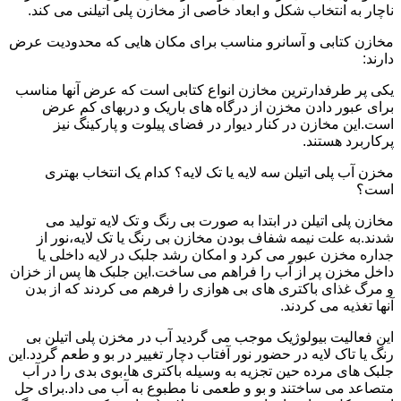
ناچار به انتخاب شکل و ابعاد خاصی از مخازن پلی اتیلنی می کند.
مخازن کتابی و آسانرو مناسب برای مکان هایی که محدودیت عرض
دارند:
یکی پر طرفدارترین مخازن انواع کتابی است که عرض آنها مناسب
برای عبور دادن مخزن از درگاه های باریک و دربهای کم عرض
است.این مخازن در کنار دیوار در فضای پیلوت و پارکینگ نیز
پرکاربرد هستند.
مخزن آب پلی اتیلن سه لایه یا تک لایه؟ کدام یک انتخاب بهتری
است؟
مخازن پلی اتیلن در ابتدا به صورت بی رنگ و تک لایه تولید می
شدند.به علت نیمه شفاف بودن مخازن بی رنگ یا تک لایه،نور از
جداره مخزن عبور می کرد و امکان رشد جلبک در لایه داخلی یا
داخل مخزن پر از آب را فراهم می ساخت.این جلبک ها پس از خزان
و مرگ غذای باکتری های بی هوازی را فرهم می کردند که از بدن
آنها تغذیه می کردند.
این فعالیت بیولوژیک موجب می گردید آب در مخزن پلی اتیلن بی
رنگ یا تاک لایه در حضور نور آفتاب دچار تغییر در بو و طعم گردد.این
جلبک های مرده حین تجزیه به وسیله باکتری ها،بوی بدی را در آب
متصاعد می ساختند و بو و طعمی نا مطبوع به آب می داد.برای حل