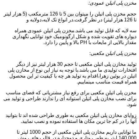
مخزن پلی اتیلن عمودی:
حجم مخزن پلی اتیلن را میتوان بین 5 تا 126 مترمکعب (5 هزار لیتر
تا 126 هزار لیتر) در نظر گرفت.در انواع تک لایه،دولایه و
سه لایه که قابل تولید می باشد.مخزن پلی اتیلن عمودی همراه
دیواره های تقویت شده و شکل ارگونومیک خود توانایی نگهداری
مقدار بالایی از مایعات با PH بالا و پایین را دارد.
مخزن پلی اتیلن مکعبی
:
تولید مخازن پلی اتیلن مکعبی تا حجم 30 هزار لیتر نیز از دیگر
افتخارات تولیدی ما می باشد.با توجه به نیاز این نوع از مخازن پلی
اتیلن در بوئین زهرا،اقدام به تولید هر چه با کیفیت تر این محصول
همراه قیمت مناسب مینماییم.
مخزن پلی اتیلن مکعبی برای رفع نیاز مشتریانی که فضای مناسب
برای نصب مخازن پلی اتیلن استوانه ای را ندارند طراحی و تولید می
شود.
زوایای مخازن پلی اتیلن مکعبی به طوری طراحی شده اند تا بتوانید
آنها را در کم جا ترین مکان ها استفاده نموده و نصب نمایید.
ما توانایی داریم مخازن پلی اتیلن مکعبی از حجم 1000 لیتر تا
140.000 لیتر به طور روتاری و دوجداره در قالب های روش