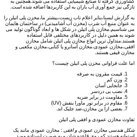
کشاورزی گرفته تا صنایع شیمیایی استفاده می شوند.همچنین به
تازگی نیز جمع آوری آب باران به این کاربردها اضافه شده است.
به گزارش ایسنا،بنابر اعلام ناب زیست،بیشتر ما،مخزن پلی اتیلن را
به عنوان منبع آب شرب (مخزن آب آشامیدنی) در ساختمان هایمان
می شناسیم.مخازن پلی اتیلن در شکل ها و ابعاد گوناگون تولید می
شوند به همین دلیل در کاربردهای مختلفی قابل استفاده
هستند.متداول ترین انواع مخازن پلی اتیلن شامل مخازن
افقی،مخازن عمودی،مخازن آسانرو یا کتابی،مخازن مکعبی و
مخازن قیفی هستند.
اما علت فراوانی مخزن پلی اتیلن چیست؟
قیمت مقرون به صرفه
وزن کم
جابجایی آسان
نصب بی دردسر
مقاومت در برابر ضربه
مقاوم در برابر نور ماورا بنفش (UV)
بعضی ازا ین مخازن،ضد جلبک اند.
تفاوت مخازن عمودی و افقی پلی اتیلن
شکل هندسی مخازن عمودی و افقی
: مخازن عمودی مانند یک
استوانه هستند که روی قاعده شان و به صورت ایستاده مورد