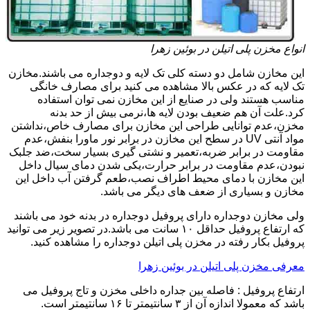
انواع مخزن پلی اتیلن در بوئین زهرا
این مخازن شامل دو دسته کلی تک لایه و دوجداره می باشند.مخازن
تک لایه که در عکس بالا مشاهده می کنید برای مصارف خانگی
مناسب هستند ولی در صنایع از این مخازن نمی توان استفاده
کرد.علت آن هم ضعیف بودن لایه ها،نرمی بیش از حد بدنه
مخزن،عدم توانایی طراحی این مخازن برای مصارف خاص،نداشتن
مواد آنتی UV در سطح این مخازن در برابر نور ماورا بنفش،عدم
مقاومت در برابر ضربه،تعمیر و نشتی گیری بسیار سخت،ضد جلبک
نبودن،عدم مقاومت در برابر حرارت،یکی شدن دمای سیال داخل
این مخازن با دمای محیط اطراف نصب،طعم گرفتن آب داخل این
مخازن و بسیاری از ضعف های دیگر می باشد.
ولی مخازن دوجداره دارای پروفیل دوجداره در بدنه خود می باشند
که ارتفاع پروفیل حداقل ۱۰ سانت می باشد.در تصویر زیر می توانید
پروفیل بکار رفته در مخزن پلی اتیلن دوجداره را مشاهده کنید.
معرفی مخزن پلی اتیلن در بوئین زهرا
ارتفاع پروفیل : فاصله بین جداره داخلی مخزن و تاج پروفیل می
باشد که معمولا اندازه آن از ۳ سانتیمتر تا ۱۶ سانتیمتر است.