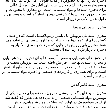
ذخیره سازی آنها به خصوص در مدت طولانی می تواند یک ایده عالی
و مقرون به صرفه باشد.مخزن اسید پلی اتیلن یک راه حل عالی
برای ذخیره اسیدها و مواد شیمیایی است.این مخازن با محتویات و
سیالات درون مخزن واکنش نمی دهد و ناسازگار است و همچنین از
طول عمر بالایی برخوردار است.
مخزن اسید پلی پروپیلن:
مخزن اسید پلی پروپیلن،یک پلیمر ترموپلاستیک است که در طیف
گسترده ای از کاربردها مانند ساخت مخازن شیمیایی استفاده می
شود.مخازن پلی پروپیلن در جایی که مایعات با دمای بالا نیاز به
ذخیره یا پردازش دارند ایده آل هستند.
در بخش های شیمیایی و تصفیه آب،تقاضا برای ذخیره مواد شیمیایی
و مخازن اسیدی تهاجمی افزایش یافته است.پلی پروپیلن سفت و
سخت،فاقد بو با قدرت ضربه بالا،مقاوم در برابر اشعه ماوراء بنفش
است و برای بسیاری از کاربردهای صنعتی و ذخیره مواد شیمیایی در
دسترس است.
مخزن اسید فایبرگلاس:
مخزن اسید فایبر گلاس روشی مقرون بصرفه برای ذخیره یکی از
مهمترین مواد شیمیایی صنعتی ارائه می دهد.همانطور که گفته شد
از اسید سولفوریک در تولید کود،ساخت مواد شیمیایی،پالایش
نفت،پردازش فلزات و تولید باتری های ذخیره سازی سرب،اسید