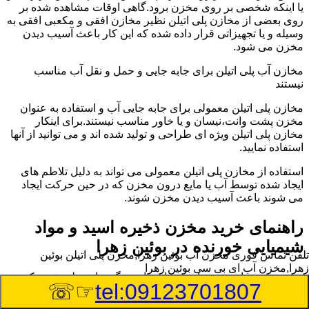
یا اینکه شخصی بر روی مخزن برود.گاهی اوقات مشاهده شده بر
روی بعضی از مخازن پلی اتیلن نظیر مخازن افقی و مکعبی افقی به
وسیله و یا تجهیزاتی قرار داده شده که این کار باعث آسیب دیدن
مخزن می شود.
مخازن آب پلی اتیلن برای جابه جایی و حمل و نقل آب مناسب
نیستند
مخازن پلی اتیلن معمولی برای جابه جایی آب و استفاده به عنوان
مخزن پشت وانت،نیسان و یا خاور مناسب نیستند.برای اینکار
مخازن پلی اتیلن ویژه ای طراحی و تولید شده اند و می توانید از آنها
استفاده نمایید.
استفاده از مخازن پلی اتیلن معمولی می تواند به دلیل تلاطم های
ایجاد شده توسط آب یا مایع درون مخزن که در حین حرکت ایجاد
می شوند باعث آسیب دیدن مخزن شوند.
راهنمای خرید مخزن ذخیره اسید و مواد
شیمیایی خورنده در بوئین زهرا
تلفن تماس فوری
مخزن آب بوئین زهرا,مخزن پلی اتیلن بوئین
زهرا,مخزن آب ای بی سی بوئین زهرا
مخزن ذخیره اسید و مواد شیمیایی باید به گونه ای تولید شوند که
☞☏
tel:09123701807
بتوانند در برابر چگالی نسبتا بالا و خورندگی انواع اسیدها مقاومت
کافی داشته باشند.به همین دلیل نمی توان در هر مخزنی اسید و مواد