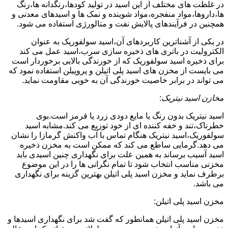
در غلظت های مختلف از این اسید در تولید کودها،رنگدانه ها،رنگ
ها،داروها،مواد منفجره،مواد شوینده و نمک ها و اسیدهای معدنی و
همچنین در فرآیندهای پالایش نفت و متالورژی استفاده می شود.
در یکی از آشناترین کاربردهای آن،اسید سولفوریک به عنوان
الکترولیت در باتری های ذخیره سازی سرب،اسید عمل می کند
برای ذخیره اسید سولفوریک که از خورندگی بالایی برخوردار است
می بایست از مخزن های اسید پلی اتیلن و پروپیلن استفاده نمود که
می تواند در برابر خاصیت خورندگی آن به خوبی مقاومت نماید.
مخازن اسید نیتریک
:
اسید نیتریک بدون رنگ یا مایع دودی زرد یا قرمز است.بوی
خطرناک،تند و خفه کننده ای از خود توزیع می کند.مشابه اسید
سولفوریک،اسید نیتریک هنگام تماس با آب واکنش گرمازا را نشان
می دهد.گرمایی ساطع می کند که ممکن است به مخزن ذخیره
اسید آسیب برساند به همین علت برای نگهداری چنین اسیدی باید
مخزنی مناسب انتخاب شود تا تمام نگرانی ها را در این موضوع
برطرف نماید و مخزن اسید پلی اتیلن بهترین گزینه برای نگهداری
می باشد.
مخزن اسید پلی اتیلن:
مخزن اسید پلی اتیلن همانطور که گفت شد برای نگهداری اسیدها و