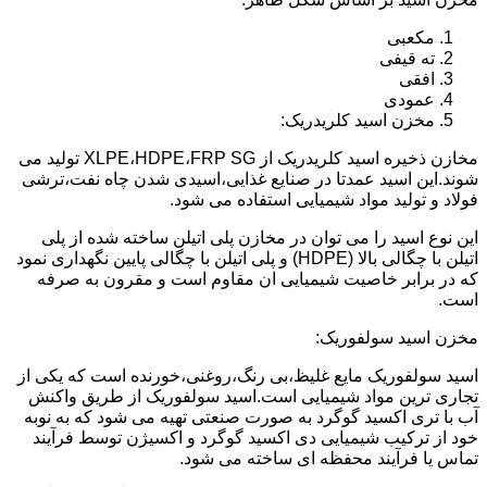
مکعبی
ته قیفی
افقی
عمودی
مخزن اسید کلریدریک:
مخازن ذخیره اسید کلریدریک از XLPE،HDPE،FRP SG تولید می
شوند.این اسید عمدتا در صنایع غذایی،اسیدی شدن چاه نفت،ترشی
فولاد و تولید مواد شیمیایی استفاده می شود.
این نوع اسید را می توان در مخازن پلی اتیلن ساخته شده از پلی
اتیلن با چگالی بالا (HDPE) و پلی اتیلن با چگالی پایین نگهداری نمود
که در برابر خاصیت شیمیایی ان مقاوم است و مقرون به صرفه
است.
مخزن اسید سولفوریک:
اسید سولفوریک مایع غلیظ،بی رنگ،روغنی،خورنده است که یکی از
تجاری ترین مواد شیمیایی است.اسید سولفوریک از طریق واکنش
آب با تری اکسید گوگرد به صورت صنعتی تهیه می شود که به نوبه
خود از ترکیب شیمیایی دی اکسید گوگرد و اکسیژن توسط فرآیند
تماس یا فرآیند محفظه ای ساخته می شود.