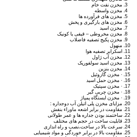
مخزن نفت خام
مخزن واسطه
مخزن های فرآورده ها
مخزن های بارگیری و پخش
مخزن اسید
مخزن مخروطی – قیفی یا کونیک
مخزن پکیج تصفیه فاضلاب
منهول
اسکرابر تصفیه هوا
مخزن آب ژاول
مخزن اسید سولفوریک
مخزن بنزین
· مخزن گازوئیل
· مخزن حمل اسید
· مخزن سپتیک
· مخزن چربی گیر
· مخزن ایستگاه پمپاژ
مزایای مخزن پلی اتیلن آب دوجداره :
مقاومت در برابر اشعه ماوراء بنفش
ساختمند بودن جداره ها و عمر طولانی
قابلیت ساخت در حجم های مختلف
سرعت بالا در ساخت،نصب و راه اندازی
مقاومت بالا در برابر خوردگی و مواد شیمیایی