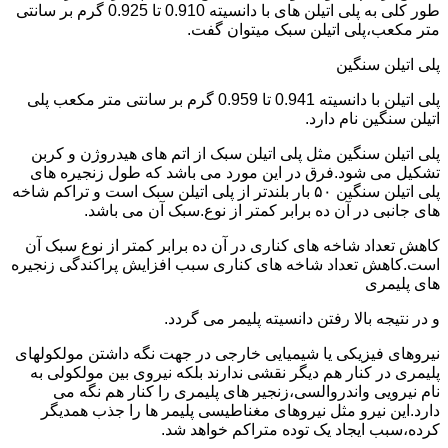
طور کلی به پلی اتیلن های با دانسیته 0.910 تا 0.925 گرم بر سانتی
متر مکعب،پلی اتیلن سبک میتوان گفت.
پلی اتیلن سنگین
پلی اتیلن با دانسیته 0.941 تا 0.959 گرم بر سانتی متر مکعب پلی
اتیلن سنگین نام دارد.
پلی اتیلن سنگین مثل پلی اتیلن سبک از اتم های هیدروژن و کربن
تشکیل می شود.فرق در این مورد می باشد که طول زنجیره های
پلی اتیلن سنگین ۵۰ بار بلندتر از پلی اتیلن سبک است و تراکم شاخه
های جانبی در آن ده برابر کمتر از نوع.سبک آن می باشد.
کاهش تعداد شاخه های کناری در آن ده برابر کمتر از نوع سبک آن
است.کاهش تعداد شاخه های کناری سبب افزایش پراکندگی زنجیره
های پلیمری
و در نتیجه بالا رفتن دانسیته پلیمر می گردد.
نیروهای فیزیکی یا شیمیایی خارجی در جهت نگه داشتن مولکولهای
پلیمری در کنار هم دیگر نقشی ندارند بلکه نیروی بین مولکولی به
نام نیرویی واندروالسی،زنجیر های پلیمری را کنار هم نگه می
دارد.این نیرو مثل نیروهای مغناطیسی پلیمر ها را جذب همدیگر
کرده،سبب ایجاد یک توده متراکم خواهد شد.