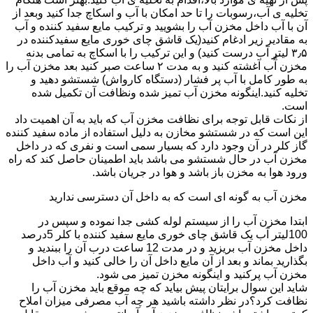
تخلیه ی آب،رسوبات را تا حد امکان با آب و اسکاچ جدا کنید وبعد از
آن با آب داخل مخزن آب را بشویید و ترکیب مایع سفید کننده و آب
به مقادیر زیر ادغام کنید(یک قاشق چای خوری مایع سفیدکننده در
۳٫۵ لیتر آب درست کنید) و این ترکیب را با اسکاچ به تمامی بدنه
مخزن آّب آغشته کنید و به مدت ۲ ساعت صبر کنید بعد مخزن آب را
به طور کامل با آب پر فشار (دستگاه کارواش) شستشو دهید و
تخلیه کنید.اینگونه مخزن آب تمیز شده ونظافت آن تکمیل شده
است.
از نکات قابل توجه برای نظافت مخزن آب که باید به آن اهمیت داد
این است که در شستشو مخازن به دلیل استفاده از ماده سفید کننده
گاز کلر در آن وجود دارد که بسیار سمی است و نفری که در داخل
مخزن آب در حال شستشو می باشد باید اطمینان حاصل کند که راه
ورود هوا به مخزن باز باشد و هوا در جریان باشد.
مخزن آب به گونه ای است که به داخل آن دسترسی ندارید
ابتدا مخزن آب را از سیستم لوله کشی جدا نموده و سپس در
100لیتر آب یک قاشق چای خوری مایع سفید کننده با کلر 5درصد
داخل مخزن آب بریزید و در مدت 12 ساعت درب آن را ببندید و
بگذارید بماند و بعد از آن مایع داخل آن را خالی کنید و آب داخل
مخزن آب پرکنید و اینگونه مخزن تمیز می شود.
شاید این سوال برایتان پیش بیاید که چه موقع باید مخزن آب را
نظافت کرد؟در نظر داشته باشید هر چه آب مصرفی میزان املاح