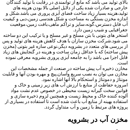
بالای تولید می باشد که مانع از توانمندی در رقابت با تولید کنندگان
خارجی و صادرات شده یکی از دلایل اصلی بالا بودن هزینه های
تولید،هزینه بسیار زیاد ساخت فضای آبزی پروری می باشد.شکل و
اندازه مخزن بستگی به مساحت و شکل هندسی زمین،دبی و کیفیت
آب قابل دسترس،گونه،سایز و تراکم ماهی،بافت زمین،موقعیت
جغرافیایی و شیب زمین دارد.
استخر های بتونی با بتن مسلح و غیر مسلح و یا ترکیب این دو ساخته
می شود.شرکت مخزن سازان با هدف کاهش هزینه های تولید و پس
از بررسی های متعدد در بشرویه دیگر،نوعی سازه غیر بتونی (مخزن
پیش ساخته) که با حداقل زمان ساخت و هزینه در گنجایش های زیاد
قابل اجرا می باشد را به جامعه آبزی پروری بشرویه معرفی نموده
است.
مخازن ذخیره آب پیش ساخته در صنعت از جمله مشخصات این
مخازن می توان به نصب سریع وآسان,پیچ و مهره بودن آنها و قابلیت
مونتاژ و دمونتاژ و استحکام بالا آنها اشاره نمود.
امروزه حفاظت از منابع با ارزش آب های زیر زمینی و خاک و
قوانین سخت گیرانه زیست محیطی در خصوص عدم نشت مواد
آلوده کننده خاک و محیط زیست و همچنین لزوم ذخیره سازی و
استفاده بهینه از منابع آب باعث شده است تا استفاده در بسیاری از
پروژه های مرتبط با زمین و آب متداول گردد.
مخزن آب در بشرویه