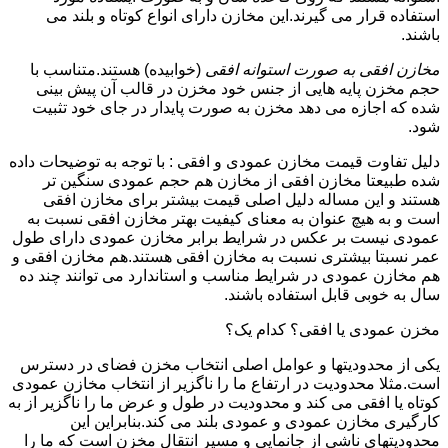
استفاده قرار می گیرند.این مخازن دارای انواع کوتاه و بلند می
باشند.
مخازن افقی به صورت استوانه افقی
(خوابیده) هستند.متناسب با
حجم مخزن پایه هایی از جنس خود مخزن در قالب آن پیش بینی
شده که اجازه می دهد مخزن به صورت پایدار در جای خود تثبیت
شود.
دلیل تفاوت قیمت مخازن عمودی و افقی : با توجه به توضیحات داده
شده طبیعتا مخازن افقی از مخازن هم حجم عمودی سنگین تر
هستند و این مساله دلیل اصلی قیمت بیشتر برای مخازن افقی
است و به هیچ عنوان به معنای کیفیت بهتر مخازن افقی نسبت به
عمودی نیست بر عکس در شرایط برابر مخازن عمودی دارای طول
عمر نسبتا بیشتری نسبت به مخازن افقی هستند.هم مخازن افقی و
هم مخازن عمودی در شرایط مناسب و استاندارد می توانند چند ده
سال به خوبی قابل استفاده باشند.
مخزن عمودی یا افقی؟ کدام یک؟
یکی از محدودیتها و عوامل اصلی انتخاب مخزن فضای در دسترس
است.مثلا محدودیت در ارتفاع ما را ناگزیر از انتخاب مخازن عمودی
کوتاه یا افقی می کند و محدودیت در طول و عرض ما را ناگزیر از به
کارگیری مخازن عمودی و عمودی بلند می کند.بنابراین این
محدودیتهای ناشی از جانمایی و مسیر انتقال مخزن است که ما را