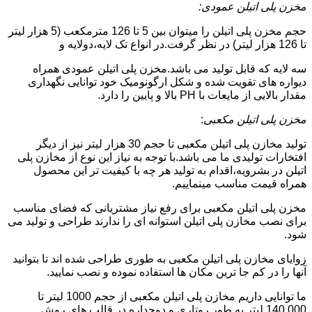
مخزن پلی اتیلن عمودی:
حجم مخزن پلی اتیلن را میتوان بین 5 تا 126 مترمکعب (5 هزار لیتر
تا 126 هزار لیتر) در نظر گرفت.در انواع تک لایه،دولایه و
سه لایه که قابل تولید می باشد.مخزن پلی اتیلن عمودی همراه
دیواره های تقویت شده و شکل ارگونومیک خود توانایی نگهداری
مقدار بالایی از مایعات با PH بالا و پایین را دارد.
مخزن پلی اتیلن مکعبی
:
تولید مخازن پلی اتیلن مکعبی تا حجم 30 هزار لیتر نیز از دیگر
افتخارات تولیدی ما می باشد.با توجه به نیاز این نوع از مخازن پلی
اتیلن در بشرویه،اقدام به تولید هر چه با کیفیت تر این محصول
همراه قیمت مناسب مینماییم.
مخزن پلی اتیلن مکعبی برای رفع نیاز مشتریانی که فضای مناسب
برای نصب مخازن پلی اتیلن استوانه ای را ندارند طراحی و تولید می
شود.
زوایای مخازن پلی اتیلن مکعبی به طوری طراحی شده اند تا بتوانید
آنها را در کم جا ترین مکان ها استفاده نموده و نصب نمایید.
ما توانایی داریم مخازن پلی اتیلن مکعبی از حجم 1000 لیتر تا
140.000 لیتر به طور روتاری و دوجداره در قالب های روش