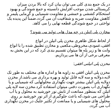
در یک جمع بندی کلی می توان بیان کرد که بالا بردن میزان
کریستالی شدن موجب افزایش دانسیته و جمع شوندگی و بهبود
استحکام کششی و خمشی و مقاومت شیمیایی و گرمایی پلیمر و
کاهش مقاومت ضربه و شفافیت آن می گردد.ضمناً این پدیده یک
نواختی در جمع شوندگی قطعه نهایی را می کاهد.
مخازن پلی اتیلن در چه مدل هایی تولید می شوند؟
از لحاظ شکل ظاهری مخزن پلی اتیلن در انواع
افقی،عمودی،مخروطی،مکعبی و مخازن تطبیق شده را با انواع
وانت ها و زیر پله ها میتوان تقسیم بندی کرد که در این بخش به
معرفی برخی از آن ها می پردازیم.
مخزن پلی اتیلنی افقی:
مخزن پلی اتیلن افقی به زاویه ها و اندازه های مختلف به طور تک
لایه،دولایه و سه لایه قابل تولید و بهره برداری می باشد.از مخزن
دولایه پلی اتیلن بیشتر جهت نگهداری محلولهایی که شیمیایی و یا
نگهداری آب بصورت دفنی میتوان استفاده کرد.مخزن سه لایه پلی
اتیلن که بمنظور ممانعت از تابش نور خورشید به محلول و یا آب
طراحی می شود،که باعث جلوگیری از اثر نور خورشید بر روی
محلول های شیمیایی و یا ممانعت از تکثیر جلبک در مخزن نگهداری
آب می گردد.