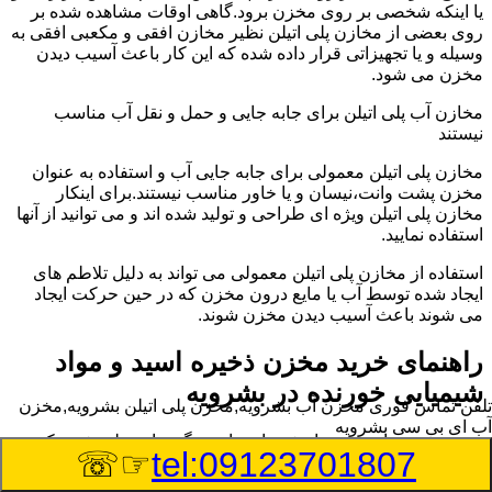
یا اینکه شخصی بر روی مخزن برود.گاهی اوقات مشاهده شده بر
روی بعضی از مخازن پلی اتیلن نظیر مخازن افقی و مکعبی افقی به
وسیله و یا تجهیزاتی قرار داده شده که این کار باعث آسیب دیدن
مخزن می شود.
مخازن آب پلی اتیلن برای جابه جایی و حمل و نقل آب مناسب
نیستند
مخازن پلی اتیلن معمولی برای جابه جایی آب و استفاده به عنوان
مخزن پشت وانت،نیسان و یا خاور مناسب نیستند.برای اینکار
مخازن پلی اتیلن ویژه ای طراحی و تولید شده اند و می توانید از آنها
استفاده نمایید.
استفاده از مخازن پلی اتیلن معمولی می تواند به دلیل تلاطم های
ایجاد شده توسط آب یا مایع درون مخزن که در حین حرکت ایجاد
می شوند باعث آسیب دیدن مخزن شوند.
راهنمای خرید مخزن ذخیره اسید و مواد
شیمیایی خورنده در بشرویه
تلفن تماس فوری
مخزن آب بشرویه,مخزن پلی اتیلن بشرویه,مخزن
آب ای بی سی بشرویه
مخزن ذخیره اسید و مواد شیمیایی باید به گونه ای تولید شوند که
☞☏
tel:09123701807
بتوانند در برابر چگالی نسبتا بالا و خورندگی انواع اسیدها مقاومت
کافی داشته باشند.به همین دلیل نمی توان در هر مخزنی اسید و مواد