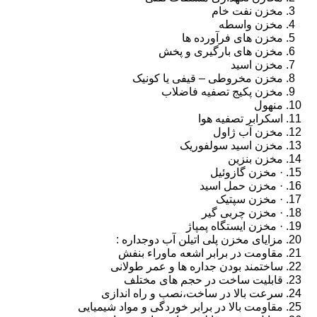
مخزن نفت خام
مخزن واسطه
مخزن های فرآورده ها
مخزن های بارگیری و پخش
مخزن اسید
مخزن مخروطی – قیفی یا کونیک
مخزن پکیج تصفیه فاضلاب
منهول
اسکرابر تصفیه هوا
مخزن آب ژاول
مخزن اسید سولفوریک
مخزن بنزین
· مخزن گازوئیل
· مخزن حمل اسید
· مخزن سپتیک
· مخزن چربی گیر
· مخزن ایستگاه پمپاژ
مزایای مخزن پلی اتیلن آب دوجداره :
مقاومت در برابر اشعه ماوراء بنفش
ساختمند بودن جداره ها و عمر طولانی
قابلیت ساخت در حجم های مختلف
سرعت بالا در ساخت،نصب و راه اندازی
مقاومت بالا در برابر خوردگی و مواد شیمیایی