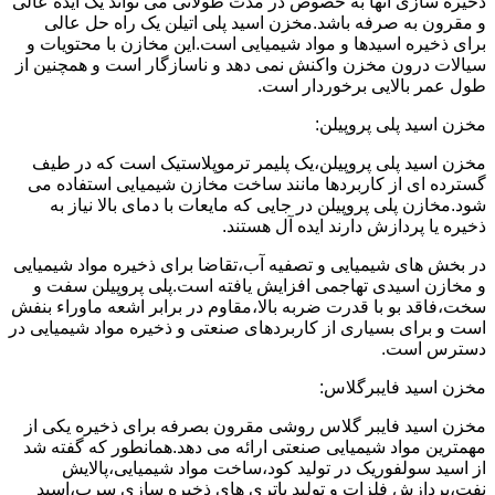
ذخیره سازی آنها به خصوص در مدت طولانی می تواند یک ایده عالی
و مقرون به صرفه باشد.مخزن اسید پلی اتیلن یک راه حل عالی
برای ذخیره اسیدها و مواد شیمیایی است.این مخازن با محتویات و
سیالات درون مخزن واکنش نمی دهد و ناسازگار است و همچنین از
طول عمر بالایی برخوردار است.
مخزن اسید پلی پروپیلن:
مخزن اسید پلی پروپیلن،یک پلیمر ترموپلاستیک است که در طیف
گسترده ای از کاربردها مانند ساخت مخازن شیمیایی استفاده می
شود.مخازن پلی پروپیلن در جایی که مایعات با دمای بالا نیاز به
ذخیره یا پردازش دارند ایده آل هستند.
در بخش های شیمیایی و تصفیه آب،تقاضا برای ذخیره مواد شیمیایی
و مخازن اسیدی تهاجمی افزایش یافته است.پلی پروپیلن سفت و
سخت،فاقد بو با قدرت ضربه بالا،مقاوم در برابر اشعه ماوراء بنفش
است و برای بسیاری از کاربردهای صنعتی و ذخیره مواد شیمیایی در
دسترس است.
مخزن اسید فایبرگلاس:
مخزن اسید فایبر گلاس روشی مقرون بصرفه برای ذخیره یکی از
مهمترین مواد شیمیایی صنعتی ارائه می دهد.همانطور که گفته شد
از اسید سولفوریک در تولید کود،ساخت مواد شیمیایی،پالایش
نفت،پردازش فلزات و تولید باتری های ذخیره سازی سرب،اسید