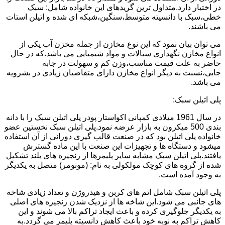
در اختیار دارد.متداول ترین گریدهای این خانواده شامل: سبک
خطی،سبک با دانسیته متوسط،سنگین،شبکه ای شده و اتیلن استات
می باشند.
می توان بیان نمود که این نوع مخازن از جمله مخزن آب یکی از
انواع مخازن نگهداری سیالات و مواد شیمیایی می باشد.که در حال
حاضر به علت قیمت مناسب،وزن کم و سهولت در جابه
جایی،نسبت به دیگر انواع مخازن دارای متقاضیان زیادی در بشرویه
می باشد.
پلی اتیلن سبک:
در سال 1961 میلادی کمپانی اکواستار پودر پلی اتیلن سبک را با دانه
بندی 500 میکرون به بازار عرضه نمود.پلی اتیلن سبک نخستین عضو
خانواده پلی اتیلن بود که در صنعت قالب گیری دورانی از آن استفاده
میشود و دستگاه ها و تجهیزات این صنعت با این ماده گسترش
یافتند.پلی اتیلن سبک مشابه سایر پلیمرها از زنجیره های بلند تشکیل
شده از گروه های کوچک مولکولی به نام: (مونومر) متصل به یکدیگر
به وجود آمده است.
پلی اتیلن سبک شامل اتم های کربن و هیدروژن و تعداد زیادی شاخه
های جانبی می شود.این شاخه ها از نزدیک شدن زنجیره های اصلی
به یکدیگر جلوگیری کرده و باعث ایجاد تراکم بالا می شوند و این
کاهش تراکم به نوبه خود باعث کاهش دانسیته پلیمر می گردد.به