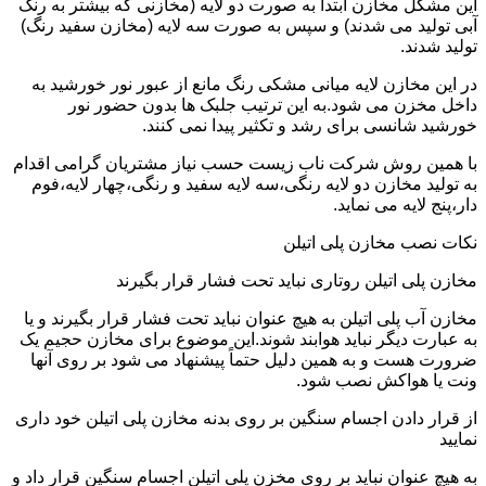
این مشکل مخازن ابتدا به صورت دو لایه (مخازنی که بیشتر به رنگ
آبی تولید می شدند) و سپس به صورت سه لایه (مخازن سفید رنگ)
تولید شدند.
در این مخازن لایه میانی مشکی رنگ مانع از عبور نور خورشید به
داخل مخزن می شود.به این ترتیب جلبک ها بدون حضور نور
خورشید شانسی برای رشد و تکثیر پیدا نمی کنند.
با همین روش شرکت ناب زیست حسب نیاز مشتریان گرامی اقدام
به تولید مخازن دو لایه رنگی،سه لایه سفید و رنگی،چهار لایه،فوم
دار،پنج لایه می نماید.
نکات نصب مخازن پلی اتیلن
مخازن پلی اتیلن روتاری نباید تحت فشار قرار بگیرند
مخازن آب پلی اتیلن به هیچ عنوان نباید تحت فشار قرار بگیرند و یا
به عبارت دیگر نباید هوابند شوند.این موضوع برای مخازن حجیم یک
ضرورت هست و به همین دلیل حتماً پیشنهاد می شود بر روی آنها
ونت یا هواکش نصب شود.
از قرار دادن اجسام سنگین بر روی بدنه مخازن پلی اتیلن خود داری
نمایید
به هیچ عنوان نباید بر روی مخزن پلی اتیلن اجسام سنگین قرار داد و