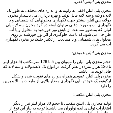
مخزن پلی اتیلنی افقی
:
مخزن پلی اتیلن افقی به زاویه ها و اندازه های مختلف به طور تک
لایه،دولایه و سه لایه قابل تولید و بهره برداری می باشد.از مخزن
دولایه پلی اتیلن بیشتر جهت نگهداری محلولهایی که شیمیایی و یا
نگهداری آب بصورت دفنی میتوان استفاده کرد.مخزن سه لایه پلی
اتیلن که بمنظور ممانعت از تابش نور خورشید به محلول و یا آب
طراحی می شود،که باعث جلوگیری از اثر نور خورشید بر روی
محلول های شیمیایی و یا ممانعت از تکثیر جلبک در مخزن نگهداری
آب می گردد.
مخزن پلی اتیلن عمودی
:
حجم مخزن پلی اتیلن را میتوان بین 5 تا 126 مترمکعب (5 هزار لیتر
تا 126 هزار لیتر) در نظر گرفت.در انواع تک لایه،دولایه و سه لایه که
قابل تولید می باشد.
مخزن پلی اتیلن عمودی همراه دیواره های تقویت شده و شکل
ارگونومیک خود توانایی نگهداری مقدار بالایی از مایعات با بالا و پایین
را دارد.
مخزن پلی اتیلن مکعبی:
تولید مخازن پلی اتیلن مکعبی تا حجم 30 هزار لیتر نیز از دیگر
افتخارات تولیدی ایده نوآوران می باشد.با توجه به نیاز این نوع از
مخازن پلی اتیلن در بشرویه،اقدام به تولید هر چه با کیفیت تر این