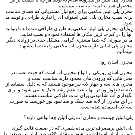
محصول همراه قیمت مناسب مینماییم.
مخزن پلی اتیلن مکعبی برای رفع نیاز مشتریانی که فضای مناسب
برای نصب مخازن پلی اتیلن استوانه ای را ندارند طراحی و تولید می
شود.
زوایای مخازن پلی اتیلن مکعبی به طوری طراحی شده اند تا بتوانید
آنها را در کم جا ترین مکان ها استفاده نموده و نصب نمایید.
ما در صورتی که شما مشتری گرامی مشکل جدی در زوایای دیگر
مخازن پلی اتیلنی دارید،مخزن آب مکعبی را به شما پیشنهاد
مینمائیم..
مخازن آسان رو:
مخازن آسان رو یکی از انواع مخازن آب است که جهت نصب در
محل هایی که ورودی های محدود دارند،مناسب است و
مخزن های سه و چهار لایه نیز موجود هستند که به دلیل استفاده از
لایه ضد نفوذ نور در آنها،باعث عدم رشد جلبک ها می شوند و برای
نگهداری آب آشامیدنی برای مدت طولانی مناسب هستند.
در این مخازن از لایه ضد جلبک و ضد نفوذ نور خورشید به صورت
سه لایه استفاده شده است.
پلی اتیلن چیست و مخازن آب پلی اتیلن چه انواعی دارند؟
پلی اتیلن پرمصرف ترین ماده پلیمری که در صنعت قالب گیری
دورانی از آن استفاده می شود و مقدار 85 درصد بازار این صنعت را