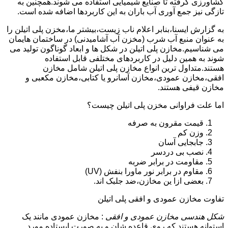
کشاورزی گرفته تا صنایع شیمیایی استفاده می شوند.همچنین به
تازگی نیز جمع آوری آب باران به این کاربردها اضافه شده است.
به گزارش ایسنا،بنابر اعلام ناب زیست،بیشتر ما،مخزن پلی اتیلن را
به عنوان منبع آب شرب (مخزن آب آشامیدنی) در ساختمان هایمان
می شناسیم.مخازن پلی اتیلن در شکل ها و ابعاد گوناگون تولید می
شوند به همین دلیل در کاربردهای مختلفی قابل استفاده
هستند.متداول ترین انواع مخازن پلی اتیلن شامل مخازن
افقی،مخازن عمودی،مخازن آسانرو یا کتابی،مخازن مکعبی و
مخازن قیفی هستند.
اما علت فراوانی مخزن پلی اتیلن چیست؟
قیمت مقرون به صرفه
وزن کم
جابجایی آسان
نصب بی دردسر
مقاومت در برابر ضربه
مقاوم در برابر نور ماورا بنفش (UV)
بعضی ازا ین مخازن،ضد جلبک اند.
تفاوت مخازن عمودی و افقی پلی اتیلن
شکل هندسی مخازن عمودی و افقی
: مخازن عمودی مانند یک
استوانه هستند که روی قاعده شان و به صورت ایستاده مورد