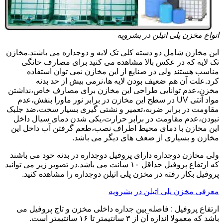
انواع مخزن پلی اتیلن در بشرویه
این مخازن شامل دو دسته کلی تک لایه و دوجداره می باشند.مخازن
تک لایه که در عکس بالا مشاهده می کنید برای مصارف خانگی
مناسب هستند ولی در صنایع از این مخازن نمی توان استفاده
کرد.علت آن هم ضعیف بودن لایه ها،نرمی بیش از حد بدنه
مخزن،عدم توانایی طراحی این مخازن برای مصارف خاص،نداشتن
مواد آنتی UV در سطح این مخازن در برابر نور ماورا بنفش،عدم
مقاومت در برابر ضربه،تعمیر و نشتی گیری بسیار سخت،ضد جلبک
نبودن،عدم مقاومت در برابر حرارت،یکی شدن دمای سیال داخل
این مخازن با دمای محیط اطراف نصب،طعم گرفتن آب داخل این
مخازن و بسیاری از ضعف های دیگر می باشد.
ولی مخازن دوجداره دارای پروفیل دوجداره در بدنه خود می باشند
که ارتفاع پروفیل حداقل ۱۰ سانت می باشد.در تصویر زیر می توانید
پروفیل بکار رفته در مخزن پلی اتیلن دوجداره را مشاهده کنید.
معرفی مخزن پلی اتیلن در بشرویه
ارتفاع پروفیل : فاصله بین جداره داخلی مخزن و تاج پروفیل می
باشد که معمولا اندازه آن از ۳ سانتیمتر تا ۱۶ سانتیمتر است.