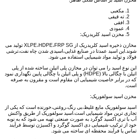
مکعبی
ته قیفی
افقی
عمودی
مخزن اسید کلریدریک:
مخازن ذخیره اسید کلریدریک از XLPE،HDPE،FRP SG تولید می
شوند.این اسید عمدتا در صنایع غذایی،اسیدی شدن چاه نفت،ترشی
فولاد و تولید مواد شیمیایی استفاده می شود.
این نوع اسید را می توان در مخازن پلی اتیلن ساخته شده از پلی
اتیلن با چگالی بالا (HDPE) و پلی اتیلن با چگالی پایین نگهداری نمود
که در برابر خاصیت شیمیایی ان مقاوم است و مقرون به صرفه
است.
مخزن اسید سولفوریک:
اسید سولفوریک مایع غلیظ،بی رنگ،روغنی،خورنده است که یکی از
تجاری ترین مواد شیمیایی است.اسید سولفوریک از طریق واکنش
آب با تری اکسید گوگرد به صورت صنعتی تهیه می شود که به نوبه
خود از ترکیب شیمیایی دی اکسید گوگرد و اکسیژن توسط فرآیند
تماس یا فرآیند محفظه ای ساخته می شود.