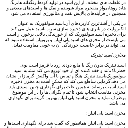
در غلظت های مختلف از این اسید در تولید کودها،رنگدانه ها،رنگ
ها،داروها،مواد منفجره،مواد شوینده و نمک ها و اسیدهای معدنی و
همچنین در فرآیندهای پالایش نفت و متالورژی استفاده می شود.
در یکی از آشناترین کاربردهای آن،اسید سولفوریک به عنوان
الکترولیت در باتری های ذخیره سازی سرب،اسید عمل می کند
برای ذخیره اسید سولفوریک که از خورندگی بالایی برخوردار است
می بایست از مخزن های اسید پلی اتیلن و پروپیلن استفاده نمود که
می تواند در برابر خاصیت خورندگی آن به خوبی مقاومت نماید.
مخازن اسید نیتریک
:
اسید نیتریک بدون رنگ یا مایع دودی زرد یا قرمز است.بوی
خطرناک،تند و خفه کننده ای از خود توزیع می کند.مشابه اسید
سولفوریک،اسید نیتریک هنگام تماس با آب واکنش گرمازا را نشان
می دهد.گرمایی ساطع می کند که ممکن است به مخزن ذخیره
اسید آسیب برساند به همین علت برای نگهداری چنین اسیدی باید
مخزنی مناسب انتخاب شود تا تمام نگرانی ها را در این موضوع
برطرف نماید و مخزن اسید پلی اتیلن بهترین گزینه برای نگهداری
می باشد.
مخزن اسید پلی اتیلن:
مخزن اسید پلی اتیلن همانطور که گفت شد برای نگهداری اسیدها و