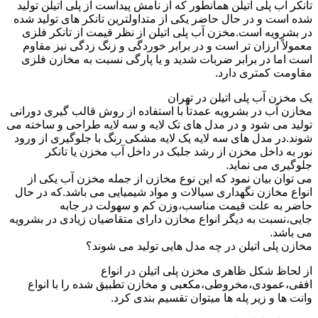
تانکر آب پلی اتیلن همانطور که از نامش پیداست از پلی اتیلن تولید
شده است و در حال حاضر یکی از متداولترین تانکر های تولید شده
در بشرویه است.مخزن آب پلی اتیلن از نظر قیمت از تانکر فلزی
معمولاً ارزان تر است و در برابر خوردگی و زنگ زدگی نیز مقاوم
است اما در برابر ضربات شدید و یا پارگی نسبت به مخازن فلزی
مقاومت کمتری دارد.
یک مخزن آب پلی اتیلن در تهران
مخازن آب در بشرویه عمدتاً با استفاده از روش قالب گیری دورانی
تولید می شود و در مدل های تک لایه و سه لایه طراحی و ساخته می
شوند.در مدل های سه لایه یک لایه مشکی رنگ با جلوگیری از ورود
نور به داخل مخزن از رشد جلبک در داخل آب مخزن یا تانکر
جلوگیری می نماید.
می توان بیان نمود که این نوع مخازن از جمله مخزن آب یکی از
انواع مخازن نگهداری سیالات و مواد شیمیایی می باشد.که در حال
حاضر به علت قیمت مناسب،وزن کم و سهولت در جابه
جایی،نسبت به دیگر انواع مخازن دارای متقاضیان زیادی در بشرویه
می باشد.
مخازن پلی اتیلن در چه مدل هایی تولید می شوند؟
از لحاظ شکل ظاهری مخزن پلی اتیلن در انواع
افقی،عمودی،مخروطی،مکعبی و مخازن تطبیق شده را با انواع
وانت ها و زیر پله ها میتوان تقسیم بندی کرد.