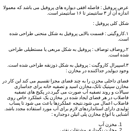
عرض پروفیل : فاصله افقی دیواره های پروفیل می باشد که معمولا
اندازه آن از ۳ سانتیمتر تا ۱۶ سانتیمتر است.
شکل کلی پروفیل :
۱.کاروگیتی : قسمت بالایی پروفیل به شکل منحنی طراحی شده
است.
۲.روصاف توصاف : پروفیل به شکل مربعی یا مستطیلی طراحی
شده است.
۳.اسپیرال کاروگیت : پروفیل به شکل ذوزنقه طراحی شده است.
وجود دیوایدر جداکننده در مخازن :
فضای داخلی مخزن را به چند فضای مجزا تقسیم می کند این کار در
مخازن سپتیک تانک،مخازن اسید و تصفیه خانه برای جداسازی
سیالات و روند تصفیه آب صورت می گیرد.در پکیج های تصفیه
فاضلاب در هر فضای ایجاد شده در مخازن یک عملکرد خاص روی
فاضلاب اعمال می شود.نتیجه عملکردها باعث می شود تا پساب
تولیدی دارای استانداردهای لازم برای آب مورد استفاده مجدد باشد.
آشنایی با انواع مخازن پلی اتیلن دوجداره :
مخزن آب
مخازن نگهداری مشتقات نفتی