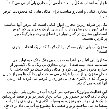
ناچار به انتخاب شکل و ابعاد خاصی از مخازن پلی اتیلنی می کند.
مخازن کتابی و آسانرو مناسب برای مکان هایی که محدودیت عرض
دارند:
یکی پر طرفدارترین مخازن انواع کتابی است که عرض آنها مناسب
برای عبور دادن مخزن از درگاه های باریک و دربهای کم عرض
است.این مخازن در کنار دیوار در فضای پیلوت و پارکینگ نیز
پرکاربرد هستند.
مخزن آب پلی اتیلن سه لایه یا تک لایه؟ کدام یک انتخاب بهتری
است؟
مخازن پلی اتیلن در ابتدا به صورت بی رنگ و تک لایه تولید می
شدند.به علت نیمه شفاف بودن مخازن بی رنگ یا تک لایه،نور از
جداره مخزن عبور می کرد و امکان رشد جلبک در لایه داخلی یا
داخل مخزن پر از آب را فراهم می ساخت.این جلبک ها پس از خزان
و مرگ غذای باکتری های بی هوازی را فرهم می کردند که از بدن
آنها تغذیه می کردند.
این فعالیت بیولوژیک موجب می گردید آب در مخزن پلی اتیلن بی
رنگ یا تاک لایه در حضور نور آفتاب دچار تغییر در بو و طعم گردد.این
جلبک های مرده حین تجزیه به وسیله باکتری ها،بوی بدی را در آب
متصاعد می ساختند و بو و طعمی نا مطبوع به آب می داد.برای حل