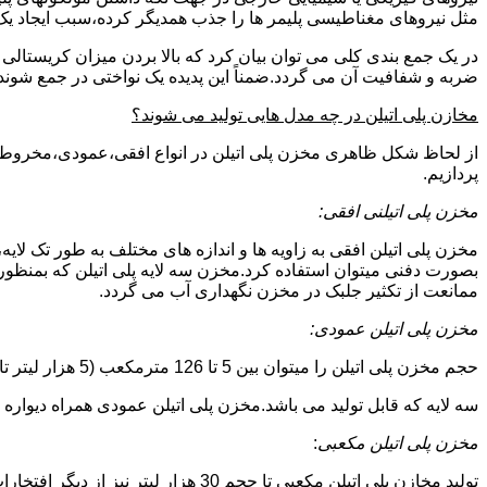
مثل نیروهای مغناطیسی پلیمر ها را جذب همدیگر کرده،سبب ایجاد یک 
در یک جمع بندی کلی می توان بیان کرد که بالا بردن میزان کریست
ضربه و شفافیت آن می گردد.ضمناً این پدیده یک نواختی در جمع شوند
مخازن پلی اتیلن در چه مدل هایی تولید می شوند؟
از لحاظ شکل ظاهری مخزن پلی اتیلن در انواع افقی،عمودی،مخروطی،مک
پردازیم.
مخزن پلی اتیلنی افقی:
مخزن پلی اتیلن افقی به زاویه ها و اندازه های مختلف به طور تک لایه،
بصورت دفنی میتوان استفاده کرد.مخزن سه لایه پلی اتیلن که بمنظور
ممانعت از تکثیر جلبک در مخزن نگهداری آب می گردد.
مخزن پلی اتیلن عمودی:
حجم مخزن پلی اتیلن را میتوان بین 5 تا 126 مترمکعب (5 هزار لیتر تا 126 هزار لیتر) در نظر گرفت.در انواع تک لایه،دولایه و
سه لایه که قابل تولید می باشد.مخزن پلی اتیلن عمودی همراه دیواره های تقویت شد
مخزن پلی اتیلن مکعبی
:
تولید مخازن پلی اتیلن مکعبی تا حجم 