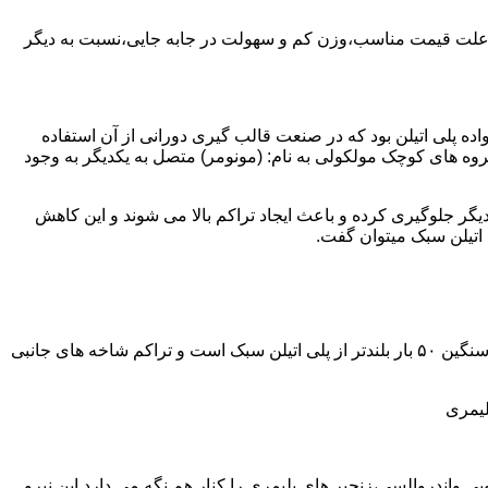
به علت قیمت مناسب،وزن کم و سهولت در جابه جایی،نسبت به دیگر
ه نمود.پلی اتیلن سبک نخستین عضو خانواده پلی اتیلن بود که در صنعت قالب گیری دورانی از آن استفاده
روه های کوچک مولکولی به نام: (مونومر) متصل به یکدیگر به وجود
گر جلوگیری کرده و باعث ایجاد تراکم بالا می شوند و این کاهش
پلی اتیلن سنگین مثل پلی اتیلن سبک از اتم های هیدروژن و کربن تشکیل می شود.فرق در این مورد می باشد که طول زنجیره های پلی اتیلن سنگین ۵۰ بار بلندتر از پلی اتیلن سبک است و تراکم شاخه های جانبی
لیمری
ی واندروالسی،زنجیر های پلیمری را کنار هم نگه می دارد.این نیرو