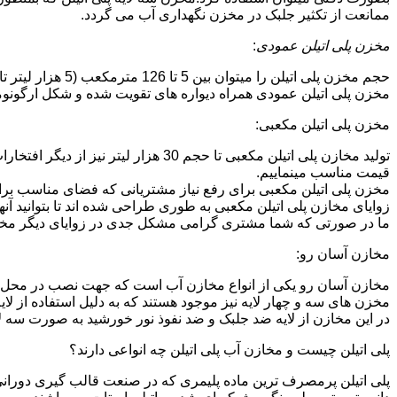
ممانعت از تکثیر جلبک در مخزن نگهداری آب می گردد.
مخزن پلی اتیلن عمودی
:
حجم مخزن پلی اتیلن را میتوان بین 5 تا 126 مترمکعب (5 هزار لیتر تا 126 هزار لیتر) در نظر گرفت.در انواع تک لایه،دولایه و سه لایه که قابل تولید می باشد.
مخزن پلی اتیلن عمودی همراه دیواره های تقویت شده و شکل ارگونومیک خو
مخزن پلی اتیلن مکعبی:
تولید مخازن پلی اتیلن مکعبی تا حجم 
قیمت مناسب مینماییم.
مخزن پلی اتیلن مکعبی برای رفع نیاز مشتریانی که فضای مناسب برای
زوایای مخازن پلی اتیلن مکعبی به طوری طراحی شده اند تا بتوانید آنها
ما در صورتی که شما مشتری گرامی مشکل جدی در زوایای دیگر مخازن پ
مخازن آسان رو:
مخازن آسان رو یکی از انواع مخازن آب است که جهت نصب در محل 
مخزن های سه و چهار لایه نیز موجود هستند که به دلیل استفاده از ل
در این مخازن از لایه ضد جلبک و ضد نفوذ نور خورشید به صورت سه ل
پلی اتیلن چیست و مخازن آب پلی اتیلن چه انواعی دارند؟