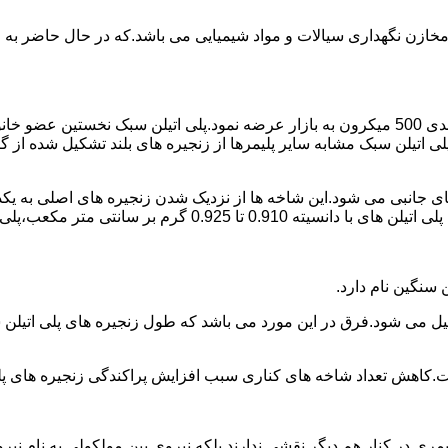
اع مخازن نگهداری سیالات و مواد شیمیایی می باشد.که در حال حاضر 
در سال 1961 میلادی کمپانی اکواستار پودر پلی اتیلن سبک را با دانه بندی 500 میکرون به بازار عرض
لی اتیلن سبک مشابه سایر پلیمرها از زنجیره های بلند تشکیل شده از گ
ی جانبی می شود.این شاخه ها از نزدیک شدن زنجیره های اصلی به یکدی
سانتی متر مکعب،پلی اتیلن سبک میتوان گفت.
ست.کاهش تعداد شاخه های کناری سبب افزایش پراکندگی زنجیره های پ
ی در کنار هم دیگر نقشی ندارند بلکه نیروی بین مولکولی به نام نیروی