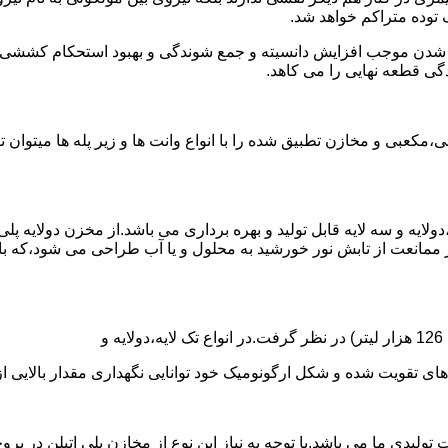
توده متراکم خواهد شد.
الی شدن موجب افزایش دانسیته و جمع شوندگی و بهبود استحکام کشش
گی قطعه نهایی را می کاهد.
عبی و مخازن تطبیق شده را با انواع وانت ها و زیر پله ها میتوان 
دولایه و سه لایه قابل تولید و بهره برداری می باشد.از مخزن دولایه پ
 ممانعت از تابش نور خورشید به محلول و یا آب طراحی می شود،که با
ه و شکل ارگونومیک خود توانایی نگهداری مقدار بالایی از مایعات با PH بالا و پا
30 هزار لیتر نیز از دیگر افتخارات تولیدی ما می باشد.با توجه به نیاز این نوع از مخاز