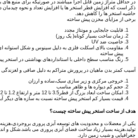
در حداقل متراژ زمین قابل اجرا میباشند در صورتیکه برای منبع های ب
ذکر است که افزایش قطر استخر ها یا افزایش تعداد و نحوه چیدمان 
حاشیه استخر ها را کاهش دهد.
برخی از مزایای مخزن پیش ساخته
قابلیت جابجایی و مونتاژ مجدد
زمان ساخت بسیار کوتاه( یک روز)
خاصیت ضد UV
مقاومت بالای اسکلت فلزی به دلیل سینوس و شکل استوانه ای
پیش ساخته
رنگ مناسب سطح داخلی با استانداردهای بهداشتی در استخر پ
آسیب کمتر بدن ماهیان در پرورش متراکم به دلیل صافی و لغزندگی 
خروجی مرکزی و زیر سازی سبک،ساده و ارزان
حجم کم دیواره ها و ظاهر مناسب
امکان ساخت ابعاد بزرگ از قطر3.5 تا 12 متر و ارتفاع 1.2 تا 2.2 متر
قیمت بسیار کم استخر پیش ساخته نسبت به سازه های دیگر آب
هدف از ساخت استخر پیش ساخته چیست؟
یکی از معضلات و محدودیت های توسعه آبزی پروری بروجردی،هزینه بالای
تولید،هزینه بسیار زیاد ساخت فضای آبزی پروری می باشد.شکل و ا
جغرافیایی و شیب زمین دارد.