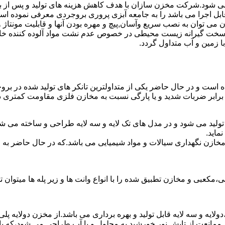
ه می شود.شرکت مخزن سازان با هدف کاهش هزینه های تولید و پس از 
ابل اجرا می باشد را به جامعه آبزی پروری بروجردی معرفی نموده اس
ان به نصب سریع وآسان,پیچ و مهره بودن آنها و قابلیت مونتاژ و دمون
ن سخت گیرانه زیست محیطی در خصوص عدم نشت مواد آلوده کننده خاک
ا زمین و آب متداول گردد.
شده است و در حال حاضر یکی از متداولترین تانکر های تولید شده در بر
 برابر ضربات شدید و یا پارگی نسبت به مخازن فلزی مقاومت کمتری دا
تولید می شود و در مدل های تک لایه و سه لایه طراحی و ساخته می شون
ماید.
اع مخازن نگهداری سیالات و مواد شیمیایی می باشد.که در حال حاضر 
عبی و مخازن تطبیق شده را با انواع وانت ها و زیر پله ها میتوان ت
دولایه و سه لایه قابل تولید و بهره برداری می باشد.از مخزن دولایه پ
 ممانعت از تابش نور خورشید به محلول و یا آب طراحی می شود،که با