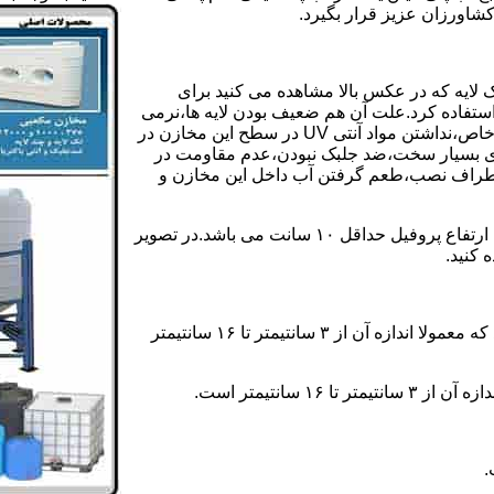
کشاورزان عزیز قرار بگیرد.
 لایه که در عکس بالا مشاهده می کنید برای
ستفاده کرد.علت آن هم ضعیف بودن لایه ها،نرمی
بیش از حد بدنه مخزن،عدم توانایی طراحی این مخازن برای مصارف خاص،نداشتن مواد آنتی UV در سطح این مخازن در
یری بسیار سخت،ضد جلبک نبودن،عدم مقاومت در
اطراف نصب،طعم گرفتن آب داخل این مخازن و
ولی مخازن دوجداره دارای پروفیل دوجداره در بدنه خود می باشند که ارتفاع پروفیل حداقل ۱۰ سانت می باشد.در تصویر
 کنید.
ارتفاع پروفیل : فاصله بین جداره داخلی مخزن و تاج پروفیل می باشد که معمولا اندازه آن از ۳ سانتیمتر تا ۱۶ سانتیمتر
سانتیمتر است.