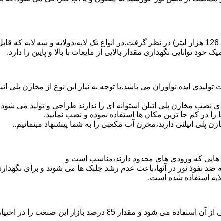
د توانایی نگهداری مقدار بالایی از مایعات با بالا و پایین را دارد.
30 هزار لیتر نیز از دیگر افتخارات تولیدی ایده نوآوران می باشد.با توجه به نیاز این نو
 نصب مخازن پلی اتیلن استوانه ای را ندارند طراحی و تولید می شود.
 را در کم جا ترین مکان ها استفاده نموده و نصب نمایید.
لی اتیلنی دارید،مخزن آب مکعبی را به شما پیشنهاد مینمائیم..
هایی که ورودی های محدود دارند،مناسب است و
ایه ضد نفوذ نور در آنها،باعث عدم رشد جلبک ها می شوند و برای نگه
ایه استفاده شده است.
پلی اتیلن پرمصرف ترین ماده پلیمری که در صنعت قالب گیری دورانی ا