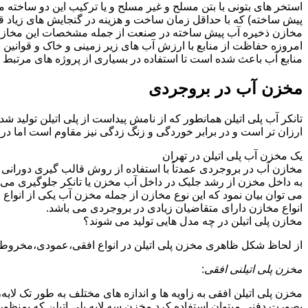
استخر های بتونی با بتن مسلح و غیر مسلح و یا ترکیب این دو ساخت
پیش ساخته) که با حداقل زمان ساخت و هزینه در گنجایش های زیاد ق
مخازن ذخیره آب پیش ساخته در صنعت از جمله مشخصات این مخازن می تو
امروزه حفاظت از منابع با ارزش آب های زیر زمینی و خاک و قوانی
منابع آب باعث شده است تا استفاده در بسیاری از پروژه های مرتبط ب
مخزن آب در بروجردی
تانکر آب پلی اتیلن همانطور که از نامش پیداست از پلی اتیلن تولید 
ارزان تر است و در برابر خوردگی و زنگ زدگی نیز مقاوم است اما در
یک مخزن آب پلی اتیلن در تهران
مخازن آب در بروجردی عمدتاً با استفاده از روش قالب گیری دورانی 
به داخل مخزن از رشد جلبک در داخل آب مخزن یا تانکر جلوگیری می ن
می توان بیان نمود که این نوع مخازن از جمله مخزن آب یکی از انو
انواع مخازن دارای متقاضیان زیادی در بروجردی می باشد.
مخازن پلی اتیلن در چه مدل هایی تولید می شوند؟
از لحاظ شکل ظاهری مخزن پلی اتیلن در انواع افقی،عمودی،مخروطی،مک
مخزن پلی اتیلنی افقی
:
مخزن پلی اتیلن افقی به زاویه ها و اندازه های مختلف به طور تک لایه،
بصورت دفنی میتوان استفاده کرد.مخزن سه لایه پلی اتیلن که بمنظور