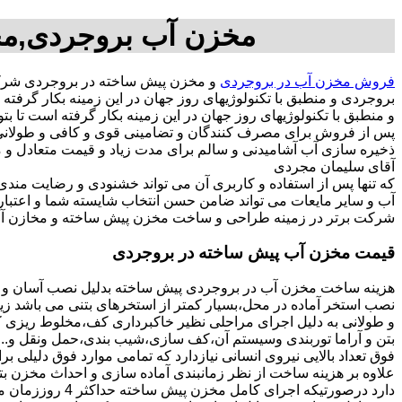
مخزن آب بروجردی,مخ
فروش مخزن آب در بروجردی
و مخزن پیش ساخته در بروجردی شرکت
بروجردی و منطبق با تکنولوژیهای روز جهان در این زمینه بکار گ
و منطبق با تکنولوژیهای روز جهان در این زمینه بکار گرفته است تا ب
پس از فروش برای مصرف کنندگان و تضامینی قوی و کافی و طولانی ج
آقای سلیمان مجردی
که تنها پس از استفاده و کاربری آن می تواند خشنودی و رضایت من
آب و سایر مایعات می تواند ضامن حسن انتخاب شایسته شما و اعتبا
شرکت برتر در زمینه طراحی و ساخت مخزن پیش ساخته و مخازن آب
قیمت مخزن آب پیش ساخته در بروجردی
هزینه ساخت مخزن آب در بروجردی پیش ساخته بدلیل نصب آسان و کو
نصب استخر آماده در محل،بسیار کمتر از استخرهای بتنی می باشد زیر
و طولانی به دلیل اجرای مراحلی نظیر خاکبرداری کف،مخلوط ریزی کف،
بتن و آراما توربندی وسیستم آن،کف سازی،شیب بندی،حمل ونقل و...ه
فوق تعداد بالایی نیروی انسانی نیازدارد که تمامی موارد فوق دلیلی ب
دارد درصورتیکه اجرا