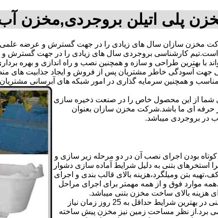
زن پلی اتیلن بروجردی,مخزن آب
 مخزن سازان سال های زیادی را در جهت گسترش و عرضه علمی و 
رفته است.تیم کارشناسی بروجردی سال های زیادی را در جهت گسترش 
تواند با بهترین طراحی و سازه و همچنین نصب و راه اندازی و بهره برد
هت آسودگی خاطر مشتریان پس از فروش و ایجاد جذابیت های منطقی ب
دی شما از این محصول خاص را در صنعت ذخیره سازی
ر حرفه ای ما باشد.شرکت مخزن سازان بعنوان
 در بروجردی میباشد.
تاه بودن اجرای نصب آن در دو مرحله زیر سازی و
ا استخرهای بتنی به دلیل شرایط آماده سازی دشوار
تهیه بتن ومیلگرد،هزینه بالای قالب بندی و اجرای
مه موارد فوق و از همه مهمتر برای اجرای مراحل
رای هزینه بالای ساخت مخزن بتنی میباشد.
علاوه بر هزینه ساخت از نظر زمانبندی آماده سازی و احداث مخزن بتنی در بهترین شرایط حداقل به 25 روز زمان نیاز
ی کامل مخزن پیش ساخته حداکثر 4 روززمان می برد.از نظر مساحت زمین نیز مخزن پیش ساخته