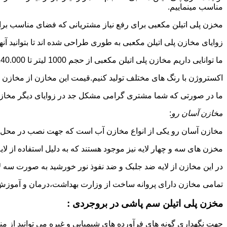
مناسب مینماییم.
مخزن پلی اتیلن مکعبی برای رفع نیاز مشتریانی که فضای مناسب برای
زوایای مخازن پلی اتیلن مکعبی به طوری طراحی شده اند تا بتوانید آنها
ما توانایی داریم مخازن پلی اتیلن مکعبی از حجم 1000 لیتر تا 140.000 لیتر به طور روتاری و دوجداره در قالب های روش
اکستروژن با رنگ های مختلف تولید کنیم.قیمت این مخازن از مخازن ا
ما در صورتی که شما مشتری گرامی مشکل جد در زوایای دیگر مخازن پل
مخازن آسان رو
:
مخازن آسان رو یکی از انواع مخازن آب است که جهت نصب در محل 
مخزن های سه و چهار لایه نیز موجود هستند که به دلیل استفاده از ل
در این مخازن از لایه ضد جلبک و ضد نفوذ نور خورشید به صورت سه ل
تمامی مخازن دارای پروانه ساخت از وزارت بهداشت،درمان و آموزش پزشکی هستند و از موا
مخزن پلی اتیلن سم پاشی در بروجردی :
جهت نگهداری گونه های فرآورده های شیمیایی و غیره می توانید از من