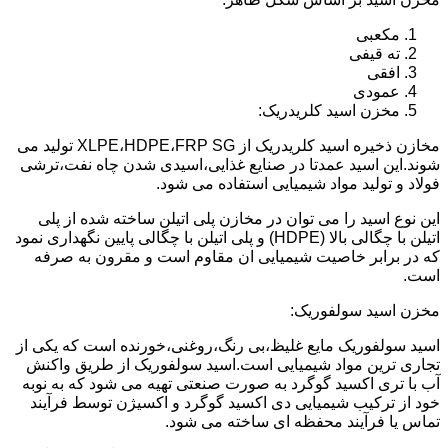
مکعبی
ته قیفی
افقی
عمودی
مخزن اسید کلریدریک:
مخازن ذخیره اسید کلریدریک از XLPE،HDPE،FRP SG تولید می
شوند.این اسید عمدتا در صنایع غذایی،اسیدی شدن چاه نفت،ترشی
فولاد و تولید مواد شیمیایی استفاده می شود.
این نوع اسید را می توان در مخازن پلی اتیلن ساخته شده از پلی
اتیلن با چگالی بالا (HDPE) و پلی اتیلن با چگالی پایین نگهداری نمود
که در برابر خاصیت شیمیایی ان مقاوم است و مقرون به صرفه
است.
مخزن اسید سولفوریک:
اسید سولفوریک مایع غلیظ،بی رنگ،روغنی،خورنده است که یکی از
تجاری ترین مواد شیمیایی است.اسید سولفوریک از طریق واکنش
آب با تری اکسید گوگرد به صورت صنعتی تهیه می شود که به نوبه
خود از ترکیب شیمیایی دی اکسید گوگرد و اکسیژن توسط فرآیند
تماس یا فرآیند محفظه ای ساخته می شود.