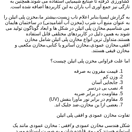
کشاورزی گرفته تا صنایع شیمیایی استفاده می شوند.همچنین به
تازگی نیز جمع آوری آب باران به این کاربردها اضافه شده است.
به گزارش ایسنا،بنابر اعلام ناب زیست،بیشتر ما،مخزن پلی اتیلن را
به عنوان منبع آب شرب (مخزن آب آشامیدنی) در ساختمان هایمان
می شناسیم.مخازن پلی اتیلن در شکل ها و ابعاد گوناگون تولید می
شوند به همین دلیل در کاربردهای مختلفی قابل استفاده
هستند.متداول ترین انواع مخازن پلی اتیلن شامل مخازن
افقی،مخازن عمودی،مخازن آسانرو یا کتابی،مخازن مکعبی و
مخازن قیفی هستند.
اما علت فراوانی مخزن پلی اتیلن چیست؟
قیمت مقرون به صرفه
وزن کم
جابجایی آسان
نصب بی دردسر
مقاومت در برابر ضربه
مقاوم در برابر نور ماورا بنفش (UV)
بعضی ازا ین مخازن،ضد جلبک اند.
تفاوت مخازن عمودی و افقی پلی اتیلن
شکل هندسی مخازن عمودی و افقی
: مخازن عمودی مانند یک
استوانه هستند که روی قاعده شان و به صورت ایستاده مورد