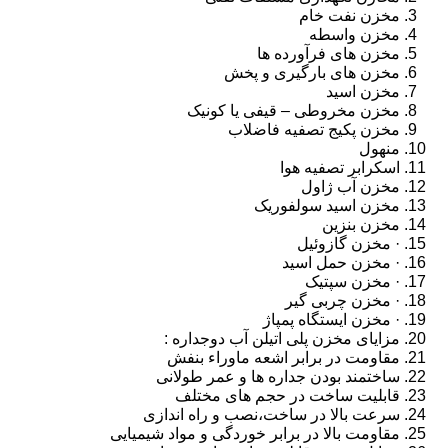
مخزن نفت خام
مخزن واسطه
مخزن های فرآورده ها
مخزن های بارگیری و پخش
مخزن اسید
مخزن مخروطی – قیفی یا کونیک
مخزن پکیج تصفیه فاضلاب
منهول
اسکرابر تصفیه هوا
مخزن آب ژاول
مخزن اسید سولفوریک
مخزن بنزین
· مخزن گازوئیل
· مخزن حمل اسید
· مخزن سپتیک
· مخزن چربی گیر
· مخزن ایستگاه پمپاژ
مزایای مخزن پلی اتیلن آب دوجداره :
مقاومت در برابر اشعه ماوراء بنفش
ساختمند بودن جداره ها و عمر طولانی
قابلیت ساخت در حجم های مختلف
سرعت بالا در ساخت،نصب و راه اندازی
مقاومت بالا در برابر خوردگی و مواد شیمیایی