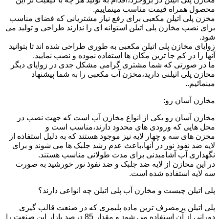
محصول همراه قیمت مناسب مینماییم.
مخزن پلی اتیلن مکعبی برای رفع نیاز مشتریانی که فضای مناسب
برای نصب مخازن پلی اتیلن استوانه ای را ندارند طراحی و تولید می
شود.
زوایای مخازن پلی اتیلن مکعبی به طوری طراحی شده اند تا بتوانید
آنها را در کم جا ترین مکان ها استفاده نموده و نصب نمایید.
ما در صورتی که شما مشتری گرامی مشکل جدی در زوایای دیگر
مخازن پلی اتیلنی دارید،مخزن آب مکعبی را به شما پیشنهاد
مینمائیم..
مخازن آسان رو:
مخازن آسان رو یکی از انواع مخازن آب است که جهت نصب در
محل هایی که ورودی های محدود دارند،مناسب است و
مخزن های سه و چهار لایه نیز موجود هستند که به دلیل استفاده از
لایه ضد نفوذ نور در آنها،باعث عدم رشد جلبک ها می شوند و برای
نگهداری آب آشامیدنی برای مدت طولانی مناسب هستند.
در این مخازن از لایه ضد جلبک و ضد نفوذ نور خورشید به صورت
سه لایه استفاده شده است.
پلی اتیلن چیست و مخازن آب پلی اتیلن چه انواعی دارند؟
پلی اتیلن پرمصرف ترین ماده پلیمری که در صنعت قالب گیری
دورانی از آن استفاده می شود و مقدار 85 درصد بازار این صنعت را