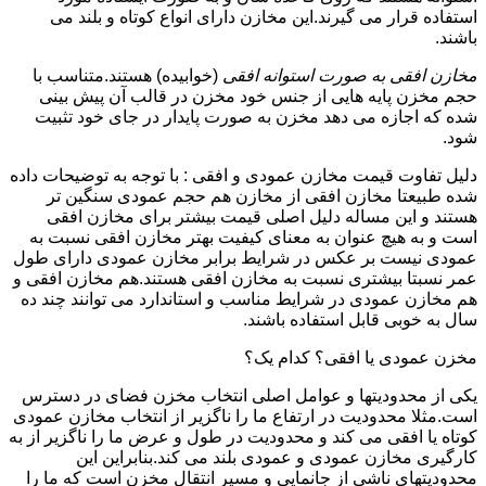
استفاده قرار می گیرند.این مخازن دارای انواع کوتاه و بلند می
باشند.
مخازن افقی به صورت استوانه افقی
(خوابیده) هستند.متناسب با
حجم مخزن پایه هایی از جنس خود مخزن در قالب آن پیش بینی
شده که اجازه می دهد مخزن به صورت پایدار در جای خود تثبیت
شود.
دلیل تفاوت قیمت مخازن عمودی و افقی : با توجه به توضیحات داده
شده طبیعتا مخازن افقی از مخازن هم حجم عمودی سنگین تر
هستند و این مساله دلیل اصلی قیمت بیشتر برای مخازن افقی
است و به هیچ عنوان به معنای کیفیت بهتر مخازن افقی نسبت به
عمودی نیست بر عکس در شرایط برابر مخازن عمودی دارای طول
عمر نسبتا بیشتری نسبت به مخازن افقی هستند.هم مخازن افقی و
هم مخازن عمودی در شرایط مناسب و استاندارد می توانند چند ده
سال به خوبی قابل استفاده باشند.
مخزن عمودی یا افقی؟ کدام یک؟
یکی از محدودیتها و عوامل اصلی انتخاب مخزن فضای در دسترس
است.مثلا محدودیت در ارتفاع ما را ناگزیر از انتخاب مخازن عمودی
کوتاه یا افقی می کند و محدودیت در طول و عرض ما را ناگزیر از به
کارگیری مخازن عمودی و عمودی بلند می کند.بنابراین این
محدودیتهای ناشی از جانمایی و مسیر انتقال مخزن است که ما را