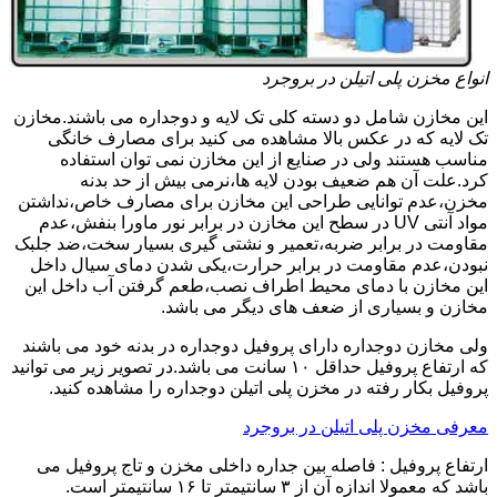
انواع مخزن پلی اتیلن در بروجرد
این مخازن شامل دو دسته کلی تک لایه و دوجداره می باشند.مخازن
تک لایه که در عکس بالا مشاهده می کنید برای مصارف خانگی
مناسب هستند ولی در صنایع از این مخازن نمی توان استفاده
کرد.علت آن هم ضعیف بودن لایه ها،نرمی بیش از حد بدنه
مخزن،عدم توانایی طراحی این مخازن برای مصارف خاص،نداشتن
مواد آنتی UV در سطح این مخازن در برابر نور ماورا بنفش،عدم
مقاومت در برابر ضربه،تعمیر و نشتی گیری بسیار سخت،ضد جلبک
نبودن،عدم مقاومت در برابر حرارت،یکی شدن دمای سیال داخل
این مخازن با دمای محیط اطراف نصب،طعم گرفتن آب داخل این
مخازن و بسیاری از ضعف های دیگر می باشد.
ولی مخازن دوجداره دارای پروفیل دوجداره در بدنه خود می باشند
که ارتفاع پروفیل حداقل ۱۰ سانت می باشد.در تصویر زیر می توانید
پروفیل بکار رفته در مخزن پلی اتیلن دوجداره را مشاهده کنید.
معرفی مخزن پلی اتیلن در بروجرد
ارتفاع پروفیل : فاصله بین جداره داخلی مخزن و تاج پروفیل می
باشد که معمولا اندازه آن از ۳ سانتیمتر تا ۱۶ سانتیمتر است.