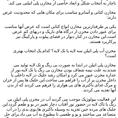
ناچار به انتخاب شکل و ابعاد خاصی از مخازن پلی اتیلنی می کند.
مخازن کتابی و آسانرو مناسب برای مکان هایی که محدودیت عرض
دارند:
یکی پر طرفدارترین مخازن انواع کتابی است که عرض آنها مناسب
برای عبور دادن مخزن از درگاه های باریک و دربهای کم عرض
است.این مخازن در کنار دیوار در فضای پیلوت و پارکینگ نیز
پرکاربرد هستند.
مخزن آب پلی اتیلن سه لایه یا تک لایه؟ کدام یک انتخاب بهتری
است؟
مخازن پلی اتیلن در ابتدا به صورت بی رنگ و تک لایه تولید می
شدند.به علت نیمه شفاف بودن مخازن بی رنگ یا تک لایه،نور از
جداره مخزن عبور می کرد و امکان رشد جلبک در لایه داخلی یا
داخل مخزن پر از آب را فراهم می ساخت.این جلبک ها پس از خزان
و مرگ غذای باکتری های بی هوازی را فرهم می کردند که از بدن
آنها تغذیه می کردند.
این فعالیت بیولوژیک موجب می گردید آب در مخزن پلی اتیلن بی
رنگ یا تاک لایه در حضور نور آفتاب دچار تغییر در بو و طعم گردد.این
جلبک های مرده حین تجزیه به وسیله باکتری ها،بوی بدی را در آب
متصاعد می ساختند و بو و طعمی نا مطبوع به آب می داد.برای حل