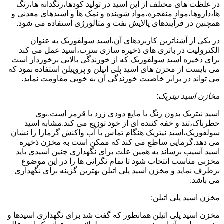
در غلظت های مختلف از این اسید در تولید کودها،رنگدانه ها،رنگ
ها،داروها،مواد منفجره،مواد شوینده و نمک ها و اسیدهای معدنی و
همچنین در فرآیندهای پالایش نفت و متالورژی استفاده می شود.
در یکی از آشناترین کاربردهای آن،اسید سولفوریک به عنوان
الکترولیت در باتری های ذخیره سازی سرب،اسید عمل می کند
برای ذخیره اسید سولفوریک که از خورندگی بالایی برخوردار است
می بایست از مخزن های اسید پلی اتیلن و پروپیلن استفاده نمود که
می تواند در برابر خاصیت خورندگی آن به خوبی مقاومت نماید.
مخازن اسید نیتریک
:
اسید نیتریک بدون رنگ یا مایع دودی زرد یا قرمز است.بوی
خطرناک،تند و خفه کننده ای از خود توزیع می کند.مشابه اسید
سولفوریک،اسید نیتریک هنگام تماس با آب واکنش گرمازا را نشان
می دهد.گرمایی ساطع می کند که ممکن است به مخزن ذخیره
اسید آسیب برساند به همین علت برای نگهداری چنین اسیدی باید
مخزنی مناسب انتخاب شود تا تمام نگرانی ها را در این موضوع
برطرف نماید و مخزن اسید پلی اتیلن بهترین گزینه برای نگهداری
می باشد.
مخزن اسید پلی اتیلن:
مخزن اسید پلی اتیلن همانطور که گفت شد برای نگهداری اسیدها و