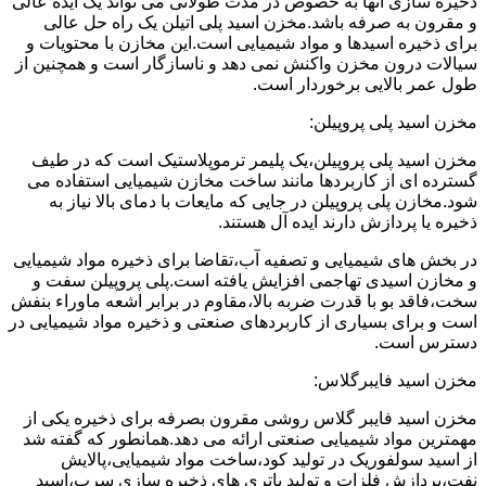
ذخیره سازی آنها به خصوص در مدت طولانی می تواند یک ایده عالی
و مقرون به صرفه باشد.مخزن اسید پلی اتیلن یک راه حل عالی
برای ذخیره اسیدها و مواد شیمیایی است.این مخازن با محتویات و
سیالات درون مخزن واکنش نمی دهد و ناسازگار است و همچنین از
طول عمر بالایی برخوردار است.
مخزن اسید پلی پروپیلن:
مخزن اسید پلی پروپیلن،یک پلیمر ترموپلاستیک است که در طیف
گسترده ای از کاربردها مانند ساخت مخازن شیمیایی استفاده می
شود.مخازن پلی پروپیلن در جایی که مایعات با دمای بالا نیاز به
ذخیره یا پردازش دارند ایده آل هستند.
در بخش های شیمیایی و تصفیه آب،تقاضا برای ذخیره مواد شیمیایی
و مخازن اسیدی تهاجمی افزایش یافته است.پلی پروپیلن سفت و
سخت،فاقد بو با قدرت ضربه بالا،مقاوم در برابر اشعه ماوراء بنفش
است و برای بسیاری از کاربردهای صنعتی و ذخیره مواد شیمیایی در
دسترس است.
مخزن اسید فایبرگلاس:
مخزن اسید فایبر گلاس روشی مقرون بصرفه برای ذخیره یکی از
مهمترین مواد شیمیایی صنعتی ارائه می دهد.همانطور که گفته شد
از اسید سولفوریک در تولید کود،ساخت مواد شیمیایی،پالایش
نفت،پردازش فلزات و تولید باتری های ذخیره سازی سرب،اسید