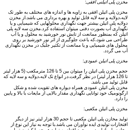
مخزن پلی اتیلنی افقی
:
مخزن پلی اتیلن افقی به زاویه ها و اندازه های مختلف به طور تک
لایه،دولایه و سه لایه قابل تولید و بهره برداری می باشد.از مخزن
دولایه پلی اتیلن بیشتر جهت نگهداری محلولهایی که شیمیایی و یا
نگهداری آب بصورت دفنی میتوان استفاده کرد.مخزن سه لایه پلی
اتیلن که بمنظور ممانعت از تابش نور خورشید به محلول و یا آب
طراحی می شود،که باعث جلوگیری از اثر نور خورشید بر روی
محلول های شیمیایی و یا ممانعت از تکثیر جلبک در مخزن نگهداری
آب می گردد.
مخزن پلی اتیلن عمودی
:
حجم مخزن پلی اتیلن را میتوان بین 5 تا 126 مترمکعب (5 هزار لیتر
تا 126 هزار لیتر) در نظر گرفت.در انواع تک لایه،دولایه و سه لایه که
قابل تولید می باشد.
مخزن پلی اتیلن عمودی همراه دیواره های تقویت شده و شکل
ارگونومیک خود توانایی نگهداری مقدار بالایی از مایعات با بالا و پایین
را دارد.
مخزن پلی اتیلن مکعبی:
تولید مخازن پلی اتیلن مکعبی تا حجم 30 هزار لیتر نیز از دیگر
افتخارات تولیدی ایده نوآوران می باشد.با توجه به نیاز این نوع از
مخازن پلی اتیلن در بروجرد،اقدام به تولید هر چه با کیفیت تر این