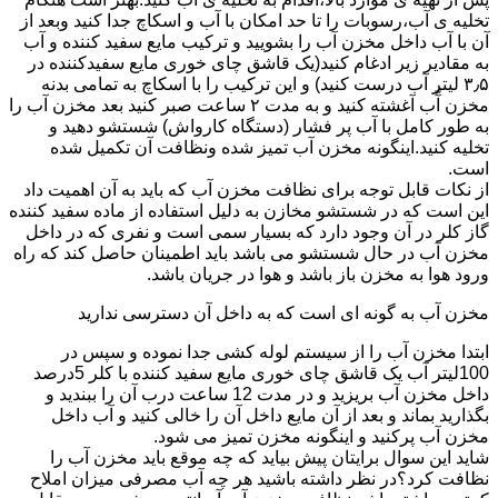
تخلیه ی آب،رسوبات را تا حد امکان با آب و اسکاچ جدا کنید وبعد از
آن با آب داخل مخزن آب را بشویید و ترکیب مایع سفید کننده و آب
به مقادیر زیر ادغام کنید(یک قاشق چای خوری مایع سفیدکننده در
۳٫۵ لیتر آب درست کنید) و این ترکیب را با اسکاچ به تمامی بدنه
مخزن آّب آغشته کنید و به مدت ۲ ساعت صبر کنید بعد مخزن آب را
به طور کامل با آب پر فشار (دستگاه کارواش) شستشو دهید و
تخلیه کنید.اینگونه مخزن آب تمیز شده ونظافت آن تکمیل شده
است.
از نکات قابل توجه برای نظافت مخزن آب که باید به آن اهمیت داد
این است که در شستشو مخازن به دلیل استفاده از ماده سفید کننده
گاز کلر در آن وجود دارد که بسیار سمی است و نفری که در داخل
مخزن آب در حال شستشو می باشد باید اطمینان حاصل کند که راه
ورود هوا به مخزن باز باشد و هوا در جریان باشد.
مخزن آب به گونه ای است که به داخل آن دسترسی ندارید
ابتدا مخزن آب را از سیستم لوله کشی جدا نموده و سپس در
100لیتر آب یک قاشق چای خوری مایع سفید کننده با کلر 5درصد
داخل مخزن آب بریزید و در مدت 12 ساعت درب آن را ببندید و
بگذارید بماند و بعد از آن مایع داخل آن را خالی کنید و آب داخل
مخزن آب پرکنید و اینگونه مخزن تمیز می شود.
شاید این سوال برایتان پیش بیاید که چه موقع باید مخزن آب را
نظافت کرد؟در نظر داشته باشید هر چه آب مصرفی میزان املاح