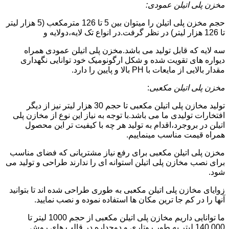
مخزن پلی اتیلن عمودی:
حجم مخزن پلی اتیلن را میتوان بین 5 تا 126 مترمکعب (5 هزار لیتر
تا 126 هزار لیتر) در نظر گرفت.در انواع تک لایه،دولایه و
سه لایه که قابل تولید می باشد.مخزن پلی اتیلن عمودی همراه
دیواره های تقویت شده و شکل ارگونومیک خود توانایی نگهداری
مقدار بالایی از مایعات با PH بالا و پایین را دارد.
مخزن پلی اتیلن مکعبی
:
تولید مخازن پلی اتیلن مکعبی تا حجم 30 هزار لیتر نیز از دیگر
افتخارات تولیدی ما می باشد.با توجه به نیاز این نوع از مخازن پلی
اتیلن در بروجرد،اقدام به تولید هر چه با کیفیت تر این محصول
همراه قیمت مناسب مینماییم.
مخزن پلی اتیلن مکعبی برای رفع نیاز مشتریانی که فضای مناسب
برای نصب مخازن پلی اتیلن استوانه ای را ندارند طراحی و تولید می
شود.
زوایای مخازن پلی اتیلن مکعبی به طوری طراحی شده اند تا بتوانید
آنها را در کم جا ترین مکان ها استفاده نموده و نصب نمایید.
ما توانایی داریم مخازن پلی اتیلن مکعبی از حجم 1000 لیتر تا
140.000 لیتر به طور روتاری و دوجداره در قالب های روش