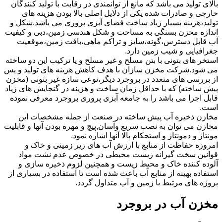
بالای تولید می باشد که مانع از توانمندی در رقابت با تولید کنندگان
خارجی و صادرات شده یکی از دلایل اصلی بالا بودن هزینه های
تولید،هزینه بسیار زیاد ساخت فضای آبزی پروری می باشد.شکل و
اندازه مخزن بستگی به مساحت و شکل هندسی زمین،دبی و کیفیت
آب قابل دسترس،گونه،سایز و تراکم ماهی،بافت زمین،موقعیت
جغرافیایی و شیب زمین دارد.
استخر های بتونی با بتن مسلح و غیر مسلح و یا ترکیب این دو ساخته
می شود.شرکت مخزن سازان با هدف کاهش هزینه های تولید و پس
از بررسی های متعدد در بروجرد دیگر،نوعی سازه غیر بتونی (مخزن
پیش ساخته) که با حداقل زمان ساخت و هزینه در گنجایش های زیاد
قابل اجرا می باشد را به جامعه آبزی پروری بروجرد معرفی نموده
است.
مخازن ذخیره آب پیش ساخته در صنعت از جمله مشخصات این
مخازن می توان به نصب سریع وآسان,پیچ و مهره بودن آنها و قابلیت
مونتاژ و دمونتاژ و استحکام بالا آنها اشاره نمود.
امروزه حفاظت از منابع با ارزش آب های زیر زمینی و خاک و
قوانین سخت گیرانه زیست محیطی در خصوص عدم نشت مواد
آلوده کننده خاک و محیط زیست و همچنین لزوم ذخیره سازی و
استفاده بهینه از منابع آب باعث شده است تا استفاده در بسیاری از
پروژه های مرتبط با زمین و آب متداول گردد.
مخزن آب در بروجرد