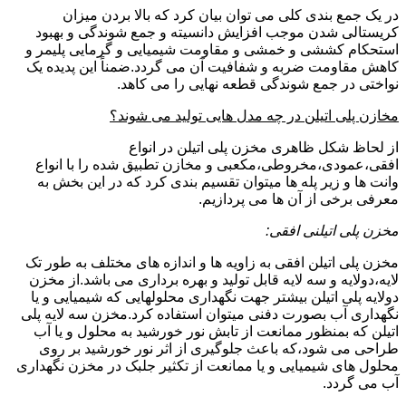
در یک جمع بندی کلی می توان بیان کرد که بالا بردن میزان
کریستالی شدن موجب افزایش دانسیته و جمع شوندگی و بهبود
استحکام کششی و خمشی و مقاومت شیمیایی و گرمایی پلیمر و
کاهش مقاومت ضربه و شفافیت آن می گردد.ضمناً این پدیده یک
نواختی در جمع شوندگی قطعه نهایی را می کاهد.
مخازن پلی اتیلن در چه مدل هایی تولید می شوند؟
از لحاظ شکل ظاهری مخزن پلی اتیلن در انواع
افقی،عمودی،مخروطی،مکعبی و مخازن تطبیق شده را با انواع
وانت ها و زیر پله ها میتوان تقسیم بندی کرد که در این بخش به
معرفی برخی از آن ها می پردازیم.
مخزن پلی اتیلنی افقی:
مخزن پلی اتیلن افقی به زاویه ها و اندازه های مختلف به طور تک
لایه،دولایه و سه لایه قابل تولید و بهره برداری می باشد.از مخزن
دولایه پلی اتیلن بیشتر جهت نگهداری محلولهایی که شیمیایی و یا
نگهداری آب بصورت دفنی میتوان استفاده کرد.مخزن سه لایه پلی
اتیلن که بمنظور ممانعت از تابش نور خورشید به محلول و یا آب
طراحی می شود،که باعث جلوگیری از اثر نور خورشید بر روی
محلول های شیمیایی و یا ممانعت از تکثیر جلبک در مخزن نگهداری
آب می گردد.