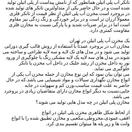
تانکر آب پلی اتیلن همانطور که از نامش پیداست از پلی اتیلن تولید
شده است و در حال حاضر یکی از متداولترین تانکر های تولید شده
در بروجرد است.مخزن آب پلی اتیلن از نظر قیمت از تانکر فلزی
معمولاً ارزان تر است و در برابر خوردگی و زنگ زدگی نیز مقاوم
است اما در برابر ضربات شدید و یا پارگی نسبت به مخازن فلزی
مقاومت کمتری دارد.
یک مخزن آب پلی اتیلن در تهران
مخازن آب در بروجرد عمدتاً با استفاده از روش قالب گیری دورانی
تولید می شود و در مدل های تک لایه و سه لایه طراحی و ساخته می
شوند.در مدل های سه لایه یک لایه مشکی رنگ با جلوگیری از ورود
نور به داخل مخزن از رشد جلبک در داخل آب مخزن یا تانکر
جلوگیری می نماید.
می توان بیان نمود که این نوع مخازن از جمله مخزن آب یکی از
انواع مخازن نگهداری سیالات و مواد شیمیایی می باشد.که در حال
حاضر به علت قیمت مناسب،وزن کم و سهولت در جابه
جایی،نسبت به دیگر انواع مخازن دارای متقاضیان زیادی در بروجرد
می باشد.
مخازن پلی اتیلن در چه مدل هایی تولید می شوند؟
از لحاظ شکل ظاهری مخزن پلی اتیلن در انواع
افقی،عمودی،مخروطی،مکعبی و مخازن تطبیق شده را با انواع
وانت ها و زیر پله ها میتوان تقسیم بندی کرد.