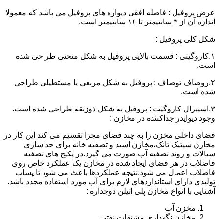
عرض پروفیل : فاصله افقی دیواره های پروفیل می باشد که معمولا
اندازه آن از ۳ سانتیمتر تا ۱۶ سانتیمتر است.
شکل کلی پروفیل :
۱.کاروگیتی : قسمت بالایی پروفیل به شکل منحنی طراحی شده
است.
۲.روصاف توصاف : پروفیل به شکل مربعی یا مستطیلی طراحی
شده است.
۳.اسپیرال کاروگیت : پروفیل به شکل ذوزنقه طراحی شده است.
وجود دیوایدر جداکننده در مخازن :
فضای داخلی مخزن را به چند فضای مجزا تقسیم می کند این کار در
مخازن سپتیک تانک،مخازن اسید و تصفیه خانه برای جداسازی
سیالات و روند تصفیه آب صورت می گیرد.در پکیج های تصفیه
فاضلاب در هر فضای ایجاد شده در مخازن یک عملکرد خاص روی
فاضلاب اعمال می شود.نتیجه عملکردها باعث می شود تا پساب
تولیدی دارای استانداردهای لازم برای آب مورد استفاده مجدد باشد.
آشنایی با انواع مخازن پلی اتیلن دوجداره :
مخزن آب
مخازن نگهداری مشتقات نفتی