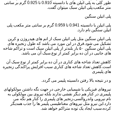
طور کلی به پلی اتیلن های با دانسیته 0.910 تا 0.925 گرم بر سانتی
متر مکعب،پلی اتیلن سبک میتوان گفت.
پلی اتیلن سنگین
پلی اتیلن با دانسیته 0.941 تا 0.959 گرم بر سانتی متر مکعب پلی
اتیلن سنگین نام دارد.
پلی اتیلن سنگین مثل پلی اتیلن سبک از اتم های هیدروژن و کربن
تشکیل می شود.فرق در این مورد می باشد که طول زنجیره های
پلی اتیلن سنگین ۵۰ بار بلندتر از پلی اتیلن سبک است و تراکم شاخه
های جانبی در آن ده برابر کمتر از نوع.سبک آن می باشد.
کاهش تعداد شاخه های کناری در آن ده برابر کمتر از نوع سبک آن
است.کاهش تعداد شاخه های کناری سبب افزایش پراکندگی زنجیره
های پلیمری
و در نتیجه بالا رفتن دانسیته پلیمر می گردد.
نیروهای فیزیکی یا شیمیایی خارجی در جهت نگه داشتن مولکولهای
پلیمری در کنار هم دیگر نقشی ندارند بلکه نیروی بین مولکولی به
نام نیرویی واندروالسی،زنجیر های پلیمری را کنار هم نگه می
دارد.این نیرو مثل نیروهای مغناطیسی پلیمر ها را جذب همدیگر
کرده،سبب ایجاد یک توده متراکم خواهد شد.