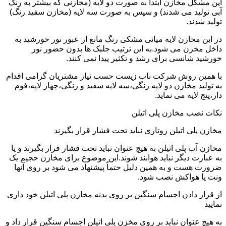
این مشکل مخازن ابتدا به صورت دو لایه (مخازنی که بیشتر به رنگ
آبی تولید می شدند) و سپس به صورت سه لایه (مخازن سفید رنگ)
تولید شدند.
در این مخازن لایه میانی مشکی رنگ مانع از عبور نور خورشید به
داخل مخزن می شود.به این ترتیب جلبک ها بدون حضور نور
خورشید شانسی برای رشد و تکثیر پیدا نمی کنند.
با همین روش شرکت ناب زیست حسب نیاز مشتریان گرامی اقدام
به تولید مخازن دو لایه رنگی،سه لایه سفید و رنگی،چهار لایه،فوم
دار،پنج لایه می نماید.
نکات نصب مخازن پلی اتیلن
مخازن پلی اتیلن روتاری نباید تحت فشار قرار بگیرند
مخازن آب پلی اتیلن به هیچ عنوان نباید تحت فشار قرار بگیرند و یا
به عبارت دیگر نباید هوابند شوند.این موضوع برای مخازن حجیم یک
ضرورت هست و به همین دلیل حتماً پیشنهاد می شود بر روی آنها
ونت یا هواکش نصب شود.
از قرار دادن اجسام سنگین بر روی بدنه مخازن پلی اتیلن خود داری
نمایید
به هیچ عنوان نباید بر روی مخزن پلی اتیلن اجسام سنگین قرار داد و