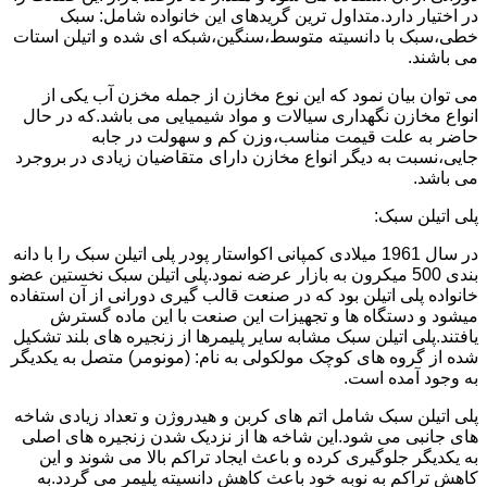
در اختیار دارد.متداول ترین گریدهای این خانواده شامل: سبک
خطی،سبک با دانسیته متوسط،سنگین،شبکه ای شده و اتیلن استات
می باشند.
می توان بیان نمود که این نوع مخازن از جمله مخزن آب یکی از
انواع مخازن نگهداری سیالات و مواد شیمیایی می باشد.که در حال
حاضر به علت قیمت مناسب،وزن کم و سهولت در جابه
جایی،نسبت به دیگر انواع مخازن دارای متقاضیان زیادی در بروجرد
می باشد.
پلی اتیلن سبک:
در سال 1961 میلادی کمپانی اکواستار پودر پلی اتیلن سبک را با دانه
بندی 500 میکرون به بازار عرضه نمود.پلی اتیلن سبک نخستین عضو
خانواده پلی اتیلن بود که در صنعت قالب گیری دورانی از آن استفاده
میشود و دستگاه ها و تجهیزات این صنعت با این ماده گسترش
یافتند.پلی اتیلن سبک مشابه سایر پلیمرها از زنجیره های بلند تشکیل
شده از گروه های کوچک مولکولی به نام: (مونومر) متصل به یکدیگر
به وجود آمده است.
پلی اتیلن سبک شامل اتم های کربن و هیدروژن و تعداد زیادی شاخه
های جانبی می شود.این شاخه ها از نزدیک شدن زنجیره های اصلی
به یکدیگر جلوگیری کرده و باعث ایجاد تراکم بالا می شوند و این
کاهش تراکم به نوبه خود باعث کاهش دانسیته پلیمر می گردد.به