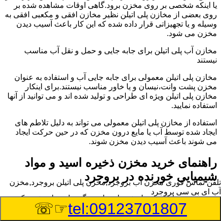
یا اینکه شخصی بر روی مخزن برود.گاهی اوقات مشاهده شده بر
روی بعضی از مخازن پلی اتیلن نظیر مخازن افقی و مکعبی افقی به
وسیله و یا تجهیزاتی قرار داده شده که این کار باعث آسیب دیدن
مخزن می شود.
مخازن آب پلی اتیلن برای جابه جایی و حمل و نقل آب مناسب
نیستند
مخازن پلی اتیلن معمولی برای جابه جایی آب و استفاده به عنوان
مخزن پشت وانت،نیسان و یا خاور مناسب نیستند.برای اینکار
مخازن پلی اتیلن ویژه ای طراحی و تولید شده اند و می توانید از آنها
استفاده نمایید.
استفاده از مخازن پلی اتیلن معمولی می تواند به دلیل تلاطم های
ایجاد شده توسط آب یا مایع درون مخزن که در حین حرکت ایجاد
می شوند باعث آسیب دیدن مخزن شوند.
راهنمای خرید مخزن ذخیره اسید و مواد
شیمیایی خورنده در بروجرد
تلفن تماس فوری
مخزن آب بروجرد,مخزن پلی اتیلن بروجرد,مخزن
آب ای بی سی بروجرد
مخزن ذخیره اسید و مواد شیمیایی باید به گونه ای تولید شوند که
☞☏
tel:09123701807
بتوانند در برابر چگالی نسبتا بالا و خورندگی انواع اسیدها مقاومت
کافی داشته باشند.به همین دلیل نمی توان در هر مخزنی اسید و مواد