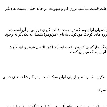
به علت قیمت مناسب،وزن کم و سهولت در جابه جایی،نسبت به دیگر
ه نمود.پلی اتیلن سبک نخستین عضو خانواده پلی اتیلن بود که در صنعت قالب گیری دورانی از آن استفاده
روه های کوچک مولکولی به نام: (مونومر) متصل به یکدیگر به وجود
گر جلوگیری کرده و باعث ایجاد تراکم بالا می شوند و این کاهش
پلی اتیلن سنگین مثل پلی اتیلن سبک از اتم های هیدروژن و کربن تشکیل می شود.فرق در این مورد می باشد که طول زنجیره های پلی اتیلن سنگین ۵۰ بار بلندتر از پلی اتیلن سبک است و تراکم شاخه های جانبی
لیمری
ی واندروالسی،زنجیر های پلیمری را کنار هم نگه می دارد.این نیرو