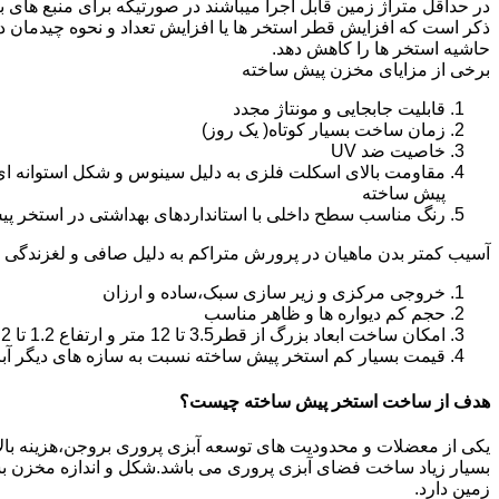
در حداقل متراژ زمین قابل اجرا میباشند در صورتیکه برای منبع های ب
ذکر است که افزایش قطر استخر ها یا افزایش تعداد و نحوه چیدمان 
حاشیه استخر ها را کاهش دهد.
برخی از مزایای مخزن پیش ساخته
قابلیت جابجایی و مونتاژ مجدد
زمان ساخت بسیار کوتاه( یک روز)
خاصیت ضد UV
مقاومت بالای اسکلت فلزی به دلیل سینوس و شکل استوانه ای
پیش ساخته
رنگ مناسب سطح داخلی با استانداردهای بهداشتی در استخر پ
آسیب کمتر بدن ماهیان در پرورش متراکم به دلیل صافی و لغزندگی 
خروجی مرکزی و زیر سازی سبک،ساده و ارزان
حجم کم دیواره ها و ظاهر مناسب
امکان ساخت ابعاد بزرگ از قطر3.5 تا 12 متر و ارتفاع 1.2 تا 2.2 متر
قیمت بسیار کم استخر پیش ساخته نسبت به سازه های دیگر آب
هدف از ساخت استخر پیش ساخته چیست؟
یکی از معضلات و محدودیت های توسعه آبزی پروری بروجن،هزینه بالای ت
بسیار زیاد ساخت فضای آبزی پروری می باشد.شکل و اندازه مخزن 
زمین دارد.