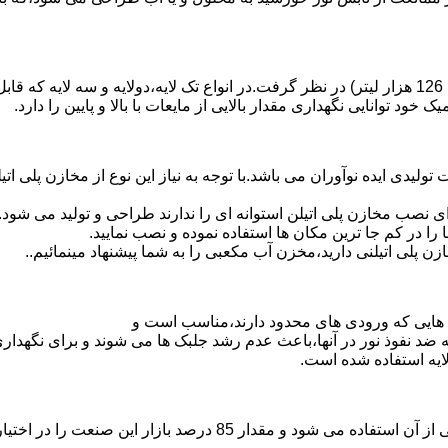
د توانایی نگهداری مقدار بالایی از مایعات با بالا و پایین را دارد.
30 هزار لیتر نیز از دیگر افتخارات تولیدی ایده نوآوران می باشد.با توجه به نیاز این نوع
 نصب مخازن پلی اتیلن استوانه ای را ندارند طراحی و تولید می شود.
 را در کم جا ترین مکان ها استفاده نموده و نصب نمایید.
لی اتیلنی دارید،مخزن آب مکعبی را به شما پیشنهاد مینمائیم..
هایی که ورودی های محدود دارند،مناسب است و
ایه ضد نفوذ نور در آنها،باعث عدم رشد جلبک ها می شوند و برای نگه
ایه استفاده شده است.
پلی اتیلن پرمصرف ترین ماده پلیمری که در صنعت قالب گیری دورانی ا