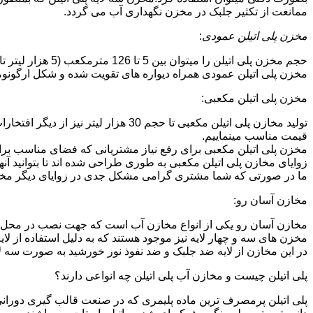
ممانعت از تکثیر جلبک در مخزن نگهداری آب می گردد.
مخزن پلی اتیلن عمودی
:
حجم مخزن پلی اتیلن را میتوان بین 5 تا 126 مترمکعب (5 هزار لیتر تا 126 هزار لیتر) در نظر گرفت.در انواع تک لایه،دولایه و سه لایه که قابل تولید می باشد.
مخزن پلی اتیلن عمودی همراه دیواره های تقویت شده و شکل ارگونومیک خو
مخزن پلی اتیلن مکعبی:
تولید مخازن پلی اتیلن مکعبی تا حجم 
قیمت مناسب مینماییم.
مخزن پلی اتیلن مکعبی برای رفع نیاز مشتریانی که فضای مناسب برای
زوایای مخازن پلی اتیلن مکعبی به طوری طراحی شده اند تا بتوانید آنها
ما در صورتی که شما مشتری گرامی مشکل جدی در زوایای دیگر مخازن پ
مخازن آسان رو:
مخازن آسان رو یکی از انواع مخازن آب است که جهت نصب در محل 
مخزن های سه و چهار لایه نیز موجود هستند که به دلیل استفاده از ل
در این مخازن از لایه ضد جلبک و ضد نفوذ نور خورشید به صورت سه ل
پلی اتیلن چیست و مخازن آب پلی اتیلن چه انواعی دارند؟