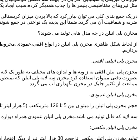
مثل نیروهای مغناطیسی پلیمر ها را جذب همدیگر کرده،سبب ایجاد یک 
در یک جمع بندی کلی می توان بیان کرد که بالا بردن میزان کریست
ضربه و شفافیت آن می گردد.ضمناً این پدیده یک نواختی در جمع شوند
مخازن پلی اتیلن در چه مدل هایی تولید می شوند؟
از لحاظ شکل ظاهری مخزن پلی اتیلن در انواع افقی،عمودی،مخروطی،مک
پردازیم.
مخزن پلی اتیلنی افقی:
مخزن پلی اتیلن افقی به زاویه ها و اندازه های مختلف به طور تک لایه،
بصورت دفنی میتوان استفاده کرد.مخزن سه لایه پلی اتیلن که بمنظور
ممانعت از تکثیر جلبک در مخزن نگهداری آب می گردد.
مخزن پلی اتیلن عمودی:
حجم مخزن پلی اتیلن را میتوان بین 5 تا 126 مترمکعب (5 هزار لیتر تا 126 هزار لیتر) در نظر گرفت.در انواع تک لایه،دولایه و
سه لایه که قابل تولید می باشد.مخزن پلی اتیلن عمودی همراه دیواره های تقویت شد
مخزن پلی اتیلن مکعبی
:
تولید مخازن پلی اتیلن مکعبی تا حجم 