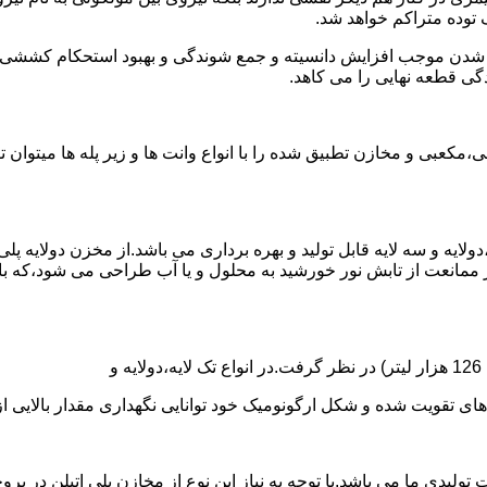
توده متراکم خواهد شد.
الی شدن موجب افزایش دانسیته و جمع شوندگی و بهبود استحکام کشش
گی قطعه نهایی را می کاهد.
عبی و مخازن تطبیق شده را با انواع وانت ها و زیر پله ها میتوان 
دولایه و سه لایه قابل تولید و بهره برداری می باشد.از مخزن دولایه پ
 ممانعت از تابش نور خورشید به محلول و یا آب طراحی می شود،که با
ه و شکل ارگونومیک خود توانایی نگهداری مقدار بالایی از مایعات با PH بالا و پا
30 هزار لیتر نیز از دیگر افتخارات تولیدی ما می باشد.با توجه به نیاز این نوع از مخازن