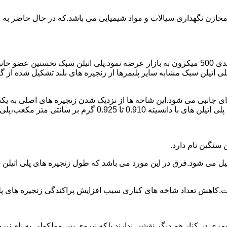
اع مخازن نگهداری سیالات و مواد شیمیایی می باشد.که در حال حاضر 
در سال 1961 میلادی کمپانی اکواستار پودر پلی اتیلن سبک را با دانه بندی 500 میکرون به بازار عرض
لی اتیلن سبک مشابه سایر پلیمرها از زنجیره های بلند تشکیل شده از گ
ی جانبی می شود.این شاخه ها از نزدیک شدن زنجیره های اصلی به یکدی
سانتی متر مکعب،پلی اتیلن سبک میتوان گفت.
ست.کاهش تعداد شاخه های کناری سبب افزایش پراکندگی زنجیره های پ
ی در کنار هم دیگر نقشی ندارند بلکه نیروی بین مولکولی به نام نیروی