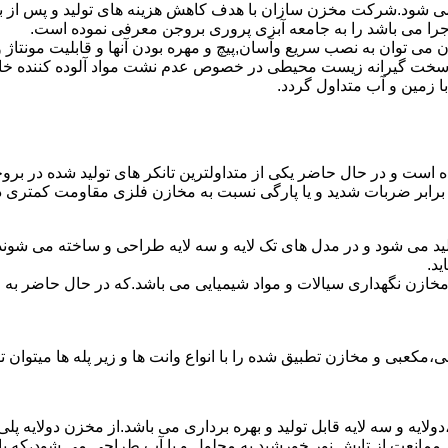
ه می شود.شرکت مخزن سازان با هدف کاهش هزینه های تولید و پس از 
جرا می باشد را به جامعه آبزی پروری بروجن معرفی نموده است.
ان به نصب سریع وآسان,پیچ و مهره بودن آنها و قابلیت مونتاژ و دمون
ن سخت گیرانه زیست محیطی در خصوص عدم نشت مواد آلوده کننده خاک
ا زمین و آب متداول گردد.
شده است و در حال حاضر یکی از متداولترین تانکر های تولید شده در بر
 برابر ضربات شدید و یا پارگی نسبت به مخازن فلزی مقاومت کمتری دا
ید می شود و در مدل های تک لایه و سه لایه طراحی و ساخته می شوند.
د.
اع مخازن نگهداری سیالات و مواد شیمیایی می باشد.که در حال حاضر 
عبی و مخازن تطبیق شده را با انواع وانت ها و زیر پله ها میتوان ت
دولایه و سه لایه قابل تولید و بهره برداری می باشد.از مخزن دولایه پ
 ممانعت از تابش نور خورشید به محلول و یا آب طراحی می شود،که با