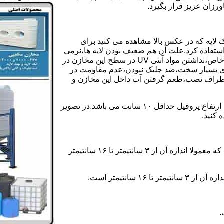
رزان عزیز قرار بگیرد.
 لایه که در عکس بالا مشاهده می کنید برای
ستفاده کرد.علت آن هم ضعیف بودن لایه ها،نرمی
بیش از حد بدنه مخزن،عدم توانایی طراحی این مخازن برای مصارف خاص،نداشتن مواد آنتی UV در سطح این مخازن در
یری بسیار سخت،ضد جلبک نبودن،عدم مقاومت در
اطراف نصب،طعم گرفتن آب داخل این مخازن و
ولی مخازن دوجداره دارای پروفیل دوجداره در بدنه خود می باشند که ارتفاع پروفیل حداقل ۱۰ سانت می باشد.در تصویر
 کنید.
ارتفاع پروفیل : فاصله بین جداره داخلی مخزن و تاج پروفیل می باشد که معمولا اندازه آن از ۳ سانتیمتر تا ۱۶ سانتیمتر
سانتیمتر است.