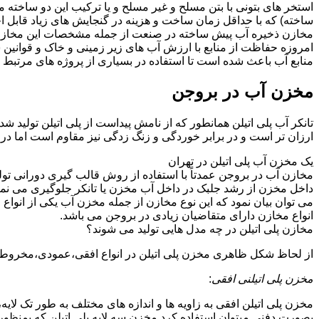
استخر های بتونی با بتن مسلح و غیر مسلح و یا ترکیب این دو ساخت
ساخته) که با حداقل زمان ساخت و هزینه در گنجایش های زیاد قابل ا
مخازن ذخیره آب پیش ساخته در صنعت از جمله مشخصات این مخازن می تو
امروزه حفاظت از منابع با ارزش آب های زیر زمینی و خاک و قوانی
منابع آب باعث شده است تا استفاده در بسیاری از پروژه های مرتبط ب
مخزن آب در بروجن
تانکر آب پلی اتیلن همانطور که از نامش پیداست از پلی اتیلن تولید 
ارزان تر است و در برابر خوردگی و زنگ زدگی نیز مقاوم است اما در
یک مخزن آب پلی اتیلن در تهران
مخازن آب در بروجن عمدتاً با استفاده از روش قالب گیری دورانی تول
داخل مخزن از رشد جلبک در داخل آب مخزن یا تانکر جلوگیری می نمای
می توان بیان نمود که این نوع مخازن از جمله مخزن آب یکی از انو
انواع مخازن دارای متقاضیان زیادی در بروجن می باشد.
مخازن پلی اتیلن در چه مدل هایی تولید می شوند؟
از لحاظ شکل ظاهری مخزن پلی اتیلن در انواع افقی،عمودی،مخروطی،مک
مخزن پلی اتیلنی افقی
:
مخزن پلی اتیلن افقی به زاویه ها و اندازه های مختلف به طور تک لایه،
بصورت دفنی میتوان استفاده کرد.مخزن سه لایه پلی اتیلن که بمنظور