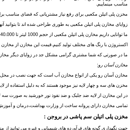
مناسب مینماییم.
مخزن پلی اتیلن مکعبی برای رفع نیاز مشتریانی که فضای مناسب برای
زوایای مخازن پلی اتیلن مکعبی به طوری طراحی شده اند تا بتوانید آنها
ما توانایی داریم مخازن پلی اتیلن مکعبی از حجم 1000 لیتر تا 140.000 لیتر به طور روتاری و دوجداره در قالب های روش
اکستروژن با رنگ های مختلف تولید کنیم.قیمت این مخازن از مخازن ا
ما در صورتی که شما مشتری گرامی مشکل جد در زوایای دیگر مخازن پل
مخازن آسان رو
:
مخازن آسان رو یکی از انواع مخازن آب است که جهت نصب در محل 
مخزن های سه و چهار لایه نیز موجود هستند که به دلیل استفاده از ل
در این مخازن از لایه ضد جلبک و ضد نفوذ نور خورشید به صورت سه ل
تمامی مخازن دارای پروانه ساخت از وزارت بهداشت،درمان و آموزش پزشکی هستند و از موا
مخزن پلی اتیلن سم پاشی در بروجن :
جهت نگهداری گونه های فرآورده های شیمیایی و غیره می توانید از منب