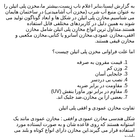
به گزارش ایسنا،بنابر اعلام ناب زیست،بیشتر ما،مخزن پلی اتیلن را
به عنوان منبع آب شرب (مخزن آب آشامیدنی) در ساختمان هایمان
می شناسیم.مخازن پلی اتیلن در شکل ها و ابعاد گوناگون تولید می
شوند به همین دلیل در کاربردهای مختلفی قابل استفاده
هستند.متداول ترین انواع مخازن پلی اتیلن شامل مخازن
افقی،مخازن عمودی،مخازن آسانرو یا کتابی،مخازن مکعبی و
مخازن قیفی هستند.
اما علت فراوانی مخزن پلی اتیلن چیست؟
قیمت مقرون به صرفه
وزن کم
جابجایی آسان
نصب بی دردسر
مقاومت در برابر ضربه
مقاوم در برابر نور ماورا بنفش (UV)
بعضی ازا ین مخازن،ضد جلبک اند.
تفاوت مخازن عمودی و افقی پلی اتیلن
شکل هندسی مخازن عمودی و افقی
: مخازن عمودی مانند یک
استوانه هستند که روی قاعده شان و به صورت ایستاده مورد
استفاده قرار می گیرند.این مخازن دارای انواع کوتاه و بلند می
باشند.