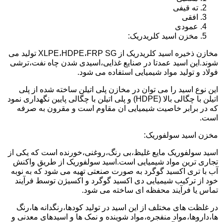
ته قیفی
افقی
عمودی
مخزن اسید کلریدریک:
مخازن ذخیره اسید کلریدریک از XLPE،HDPE،FRP SG تولید می
شوند.این اسید عمدتا در صنایع غذایی،اسیدی شدن چاه نفت،ترشی
فولاد و تولید مواد شیمیایی استفاده می شود.
این نوع اسید را می توان در مخازن پلی اتیلن ساخته شده از پلی
اتیلن با چگالی بالا (HDPE) و پلی اتیلن با چگالی پایین نگهداری نمود
که در برابر خاصیت شیمیایی ان مقاوم است و مقرون به صرفه
است.
مخزن اسید سولفوریک:
اسید سولفوریک مایع غلیظ،بی رنگ،روغنی،خورنده است که یکی از
تجاری ترین مواد شیمیایی است.اسید سولفوریک از طریق واکنش
آب با تری اکسید گوگرد به صورت صنعتی تهیه می شود که به نوبه
خود از ترکیب شیمیایی دی اکسید گوگرد و اکسیژن توسط فرآیند
تماس یا فرآیند محفظه ای ساخته می شود.
در غلظت های مختلف از این اسید در تولید کودها،رنگدانه ها،رنگ
ها،داروها،مواد منفجره،مواد شوینده و نمک ها و اسیدهای معدنی و