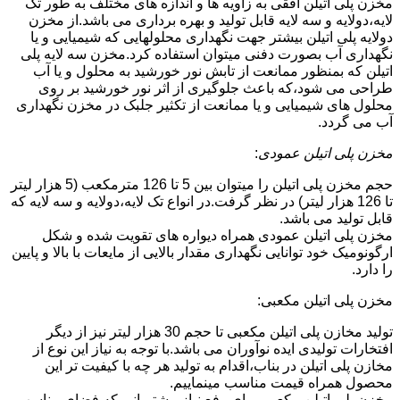
مخزن پلی اتیلن افقی به زاویه ها و اندازه های مختلف به طور تک
لایه،دولایه و سه لایه قابل تولید و بهره برداری می باشد.از مخزن
دولایه پلی اتیلن بیشتر جهت نگهداری محلولهایی که شیمیایی و یا
نگهداری آب بصورت دفنی میتوان استفاده کرد.مخزن سه لایه پلی
اتیلن که بمنظور ممانعت از تابش نور خورشید به محلول و یا آب
طراحی می شود،که باعث جلوگیری از اثر نور خورشید بر روی
محلول های شیمیایی و یا ممانعت از تکثیر جلبک در مخزن نگهداری
آب می گردد.
مخزن پلی اتیلن عمودی
:
حجم مخزن پلی اتیلن را میتوان بین 5 تا 126 مترمکعب (5 هزار لیتر
تا 126 هزار لیتر) در نظر گرفت.در انواع تک لایه،دولایه و سه لایه که
قابل تولید می باشد.
مخزن پلی اتیلن عمودی همراه دیواره های تقویت شده و شکل
ارگونومیک خود توانایی نگهداری مقدار بالایی از مایعات با بالا و پایین
را دارد.
مخزن پلی اتیلن مکعبی:
تولید مخازن پلی اتیلن مکعبی تا حجم 30 هزار لیتر نیز از دیگر
افتخارات تولیدی ایده نوآوران می باشد.با توجه به نیاز این نوع از
مخازن پلی اتیلن در بناب،اقدام به تولید هر چه با کیفیت تر این
محصول همراه قیمت مناسب مینماییم.
مخزن پلی اتیلن مکعبی برای رفع نیاز مشتریانی که فضای مناسب