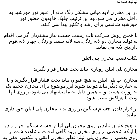
تولید شدند.
در این مخازن لایه میانی مشکی رنگ مانع از عبور نور خورشید به
داخل مخزن می شود.به این ترتیب جلبک ها بدون حضور نور
خورشید شانسی برای رشد و تکثیر پیدا نمی کنند.
با همین روش شرکت ناب زیست حسب نیاز مشتریان گرامی اقدام
به تولید مخازن دو لایه رنگی،سه لایه سفید و رنگی،چهار لایه،فوم
دار،پنج لایه می نماید.
نکات نصب مخازن پلی اتیلن
مخازن پلی اتیلن روتاری نباید تحت فشار قرار بگیرند
مخازن آب پلی اتیلن به هیچ عنوان نباید تحت فشار قرار بگیرند و یا
به عبارت دیگر نباید هوابند شوند.این موضوع برای مخازن حجیم یک
ضرورت هست و به همین دلیل حتماً پیشنهاد می شود بر روی آنها
ونت یا هواکش نصب شود.
از قرار دادن اجسام سنگین بر روی بدنه مخازن پلی اتیلن خود داری
نمایید
به هیچ عنوان نباید بر روی مخزن پلی اتیلن اجسام سنگین قرار داد و
یا اینکه شخصی بر روی مخزن برود.گاهی اوقات مشاهده شده بر
روی بعضی از مخازن پلی اتیلن نظیر مخازن افقی و مکعبی افقی به