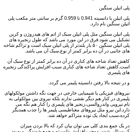
پلی اتیلن سنگین
پلی اتیلن با دانسیته 0.941 تا 0.959 گرم بر سانتی متر مکعب پلی
اتیلن سنگین نام دارد.
پلی اتیلن سنگین مثل پلی اتیلن سبک از اتم های هیدروژن و کربن
تشکیل می شود.فرق در این مورد می باشد که طول زنجیره های
پلی اتیلن سنگین ۵۰ بار بلندتر از پلی اتیلن سبک است و تراکم شاخه
های جانبی در آن ده برابر کمتر از نوع.سبک آن می باشد.
کاهش تعداد شاخه های کناری در آن ده برابر کمتر از نوع سبک آن
است.کاهش تعداد شاخه های کناری سبب افزایش پراکندگی زنجیره
های پلیمری
و در نتیجه بالا رفتن دانسیته پلیمر می گردد.
نیروهای فیزیکی یا شیمیایی خارجی در جهت نگه داشتن مولکولهای
پلیمری در کنار هم دیگر نقشی ندارند بلکه نیروی بین مولکولی به
نام نیرویی واندروالسی،زنجیر های پلیمری را کنار هم نگه می
دارد.این نیرو مثل نیروهای مغناطیسی پلیمر ها را جذب همدیگر
کرده،سبب ایجاد یک توده متراکم خواهد شد.
در یک جمع بندی کلی می توان بیان کرد که بالا بردن میزان
کریستالی شدن موجب افزایش دانسیته و جمع شوندگی و بهبود