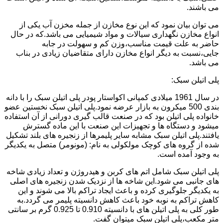
می باشند.
می توان بیان نمود که این نوع مخازن از جمله مخزن آب یکی از
انواع مخازن نگهداری سیالات و مواد شیمیایی می باشد.که در حال
حاضر به علت قیمت مناسب،وزن کم و سهولت در جابه
جایی،نسبت به دیگر انواع مخازن دارای متقاضیان زیادی در بناب
می باشد.
پلی اتیلن سبک:
در سال 1961 میلادی کمپانی اکواستار پودر پلی اتیلن سبک را با دانه
بندی 500 میکرون به بازار عرضه نمود.پلی اتیلن سبک نخستین عضو
خانواده پلی اتیلن بود که در صنعت قالب گیری دورانی از آن استفاده
میشود و دستگاه ها و تجهیزات این صنعت با این ماده گسترش
یافتند.پلی اتیلن سبک مشابه سایر پلیمرها از زنجیره های بلند تشکیل
شده از گروه های کوچک مولکولی به نام: (مونومر) متصل به یکدیگر
به وجود آمده است.
پلی اتیلن سبک شامل اتم های کربن و هیدروژن و تعداد زیادی شاخه
های جانبی می شود.این شاخه ها از نزدیک شدن زنجیره های اصلی
به یکدیگر جلوگیری کرده و باعث ایجاد تراکم بالا می شوند و این
کاهش تراکم به نوبه خود باعث کاهش دانسیته پلیمر می گردد.به
طور کلی به پلی اتیلن های با دانسیته 0.910 تا 0.925 گرم بر سانتی
متر مکعب،پلی اتیلن سبک میتوان گفت.