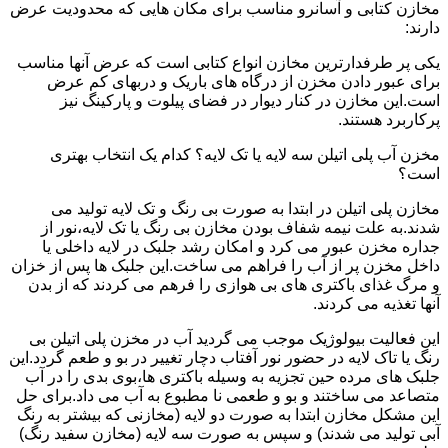
مخازن کتابی و آسانرو مناسب برای مکان هایی که محدودیت عرض
دارند:
یکی پر طرفدارترین مخازن انواع کتابی است که عرض آنها مناسب
برای عبور دادن مخزن از درگاه های باریک و دربهای کم عرض
است.این مخازن در کنار دیوار در فضای پیلوت و پارکینگ نیز
پرکاربرد هستند.
مخزن آب پلی اتیلن سه لایه یا تک لایه؟ کدام یک انتخاب بهتری
است؟
مخازن پلی اتیلن در ابتدا به صورت بی رنگ و تک لایه تولید می
شدند.به علت نیمه شفاف بودن مخازن بی رنگ یا تک لایه،نور از
جداره مخزن عبور می کرد و امکان رشد جلبک در لایه داخلی یا
داخل مخزن پر از آب را فراهم می ساخت.این جلبک ها پس از خزان
و مرگ غذای باکتری های بی هوازی را فرهم می کردند که از بدن
آنها تغذیه می کردند.
این فعالیت بیولوژیک موجب می گردید آب در مخزن پلی اتیلن بی
رنگ یا تاک لایه در حضور نور آفتاب دچار تغییر در بو و طعم گردد.این
جلبک های مرده حین تجزیه به وسیله باکتری ها،بوی بدی را در آب
متصاعد می ساختند و بو و طعمی نا مطبوع به آب می داد.برای حل
این مشکل مخازن ابتدا به صورت دو لایه (مخازنی که بیشتر به رنگ
آبی تولید می شدند) و سپس به صورت سه لایه (مخازن سفید رنگ)