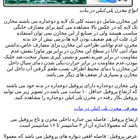
انواع مخزن پلی اتیلن در بناب
این مخازن شامل دو دسته کلی تک لایه و دوجداره می باشند.مخازن
تک لایه که در عکس بالا مشاهده می کنید برای مصارف خانگی
مناسب هستند ولی در صنایع از این مخازن نمی توان استفاده
کرد.علت آن هم ضعیف بودن لایه ها،نرمی بیش از حد بدنه
مخزن،عدم توانایی طراحی این مخازن برای مصارف خاص،نداشتن
مواد آنتی UV در سطح این مخازن در برابر نور ماورا بنفش،عدم
مقاومت در برابر ضربه،تعمیر و نشتی گیری بسیار سخت،ضد جلبک
نبودن،عدم مقاومت در برابر حرارت،یکی شدن دمای سیال داخل
این مخازن با دمای محیط اطراف نصب،طعم گرفتن آب داخل این
مخازن و بسیاری از ضعف های دیگر می باشد.
ولی مخازن دوجداره دارای پروفیل دوجداره در بدنه خود می باشند
که ارتفاع پروفیل حداقل ۱۰ سانت می باشد.در تصویر زیر می توانید
پروفیل بکار رفته در مخزن پلی اتیلن دوجداره را مشاهده کنید.
معرفی مخزن پلی اتیلن در بناب
ارتفاع پروفیل : فاصله بین جداره داخلی مخزن و تاج پروفیل می
باشد که معمولا اندازه آن از ۳ سانتیمتر تا ۱۶ سانتیمتر است.
عرض پروفیل : فاصله افقی دیواره های پروفیل می باشد که معمولا