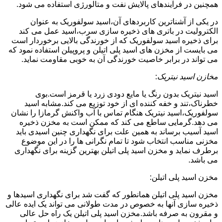
همچنین در فرآیندهای پالایش نفت و متالورژی استفاده می شود.
در یکی از آشناترین کاربردهای آن،اسید سولفوریک به عنوان
الکترولیت در باتری های ذخیره سازی سرب،اسید عمل می کند
برای ذخیره اسید سولفوریک که از خورندگی بالایی برخوردار است
می بایست از مخزن های اسید پلی اتیلن و پروپیلن استفاده نمود که
می تواند در برابر خاصیت خورندگی آن به خوبی مقاومت نماید.
مخازن اسید نیتریک
:
اسید نیتریک بدون رنگ یا مایع دودی زرد یا قرمز است.بوی
خطرناک،تند و خفه کننده ای از خود توزیع می کند.مشابه اسید
سولفوریک،اسید نیتریک هنگام تماس با آب واکنش گرمازا را نشان
می دهد.گرمایی ساطع می کند که ممکن است به مخزن ذخیره
اسید آسیب برساند به همین علت برای نگهداری چنین اسیدی باید
مخزنی مناسب انتخاب شود تا تمام نگرانی ها را در این موضوع
برطرف نماید و مخزن اسید پلی اتیلن بهترین گزینه برای نگهداری
می باشد.
مخزن اسید پلی اتیلن:
مخزن اسید پلی اتیلن همانطور که گفت شد برای نگهداری اسیدها و
ذخیره سازی آنها به خصوص در مدت طولانی می تواند یک ایده عالی
و مقرون به صرفه باشد.مخزن اسید پلی اتیلن یک راه حل عالی