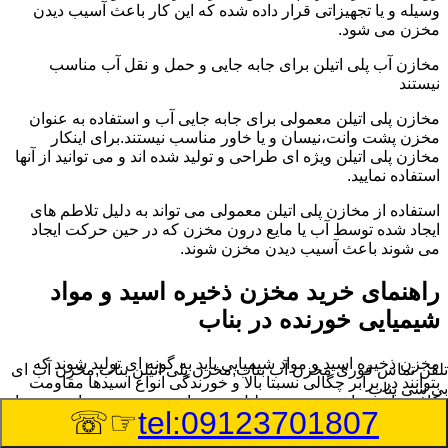
وسیله و یا تجهیزاتی قرار داده شده که این کار باعث آسیب دیدن
مخزن می شود.
مخازن آب پلی اتیلن برای جابه جایی و حمل و نقل آب مناسب
نیستند
مخازن پلی اتیلن معمولی برای جابه جایی آب و استفاده به عنوان
مخزن پشت وانت،نیسان و یا خاور مناسب نیستند.برای اینکار
مخازن پلی اتیلن ویژه ای طراحی و تولید شده اند و می توانید از آنها
استفاده نمایید.
استفاده از مخازن پلی اتیلن معمولی می تواند به دلیل تلاطم های
ایجاد شده توسط آب یا مایع درون مخزن که در حین حرکت ایجاد
می شوند باعث آسیب دیدن مخزن شوند.
راهنمای خرید مخزن ذخیره اسید و مواد
شیمیایی خورنده در بناب
مخزن ذخیره اسید و مواد شیمیایی باید به گونه ای تولید شوند که
تلفن تماس فوری
مخزن آب بناب,مخزن پلی اتیلن بناب,مخزن آب ای
بتوانند در برابر چگالی نسبتا بالا و خورندگی انواع اسیدها مقاومت
بی سی بناب
کافی داشته باشند.به همین دلیل نمی توان در هر مخزنی اسید و مواد
☞☏
tel:09123701807
شیمیایی را ذخیره کرد.