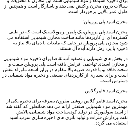
برای ذخیره اسیدها و مواد شیمیایی است.این مخازن با محتویات و
سیالات درون مخزن واکنش نمی دهد و ناسازگار است و همچنین از
طول عمر بالایی برخوردار است.
مخزن اسید پلی پروپیلن:
مخزن اسید پلی پروپیلن،یک پلیمر ترموپلاستیک است که در طیف
گسترده ای از کاربردها مانند ساخت مخازن شیمیایی استفاده می
شود.مخازن پلی پروپیلن در جایی که مایعات با دمای بالا نیاز به
ذخیره یا پردازش دارند ایده آل هستند.
در بخش های شیمیایی و تصفیه آب،تقاضا برای ذخیره مواد شیمیایی
و مخازن اسیدی تهاجمی افزایش یافته است.پلی پروپیلن سفت و
سخت،فاقد بو با قدرت ضربه بالا،مقاوم در برابر اشعه ماوراء بنفش
است و برای بسیاری از کاربردهای صنعتی و ذخیره مواد شیمیایی در
دسترس است.
مخزن اسید فایبرگلاس:
مخزن اسید فایبر گلاس روشی مقرون بصرفه برای ذخیره یکی از
مهمترین مواد شیمیایی صنعتی ارائه می دهد.همانطور که گفته شد
از اسید سولفوریک در تولید کود،ساخت مواد شیمیایی،پالایش
نفت،پردازش فلزات و تولید باتری های ذخیره سازی سرب،اسید
استفاده می گردد.