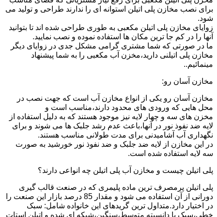
برای نصب مخازن پلی اتیلن استوانه ای را ندارند طراحی و تولید می
شود.
زوایای مخازن پلی اتیلن مکعبی به طوری طراحی شده اند تا بتوانید
آنها را در کم جا ترین مکان ها استفاده نموده و نصب نمایید.
ما در صورتی که شما مشتری گرامی مشکل جدی در زوایای دیگر
مخازن پلی اتیلنی دارید،مخزن آب مکعبی را به شما پیشنهاد
مینمائیم..
مخازن آسان رو:
مخازن آسان رو یکی از انواع مخازن آب است که جهت نصب در
محل هایی که ورودی های محدود دارند،مناسب است و
مخزن های سه و چهار لایه نیز موجود هستند که به دلیل استفاده از
لایه ضد نفوذ نور در آنها،باعث عدم رشد جلبک ها می شوند و برای
نگهداری آب آشامیدنی برای مدت طولانی مناسب هستند.
در این مخازن از لایه ضد جلبک و ضد نفوذ نور خورشید به صورت
سه لایه استفاده شده است.
پلی اتیلن چیست و مخازن آب پلی اتیلن چه انواعی دارند؟
پلی اتیلن پرمصرف ترین ماده پلیمری که در صنعت قالب گیری
دورانی از آن استفاده می شود و مقدار 85 درصد بازار این صنعت را
در اختیار دارد.متداول ترین گریدهای این خانواده شامل: سبک
خطی،سبک با دانسیته متوسط،سنگین،شبکه ای شده و اتیلن استات