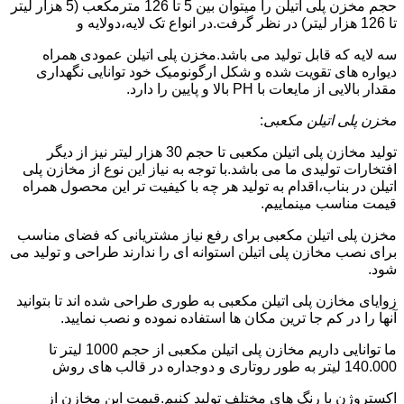
حجم مخزن پلی اتیلن را میتوان بین 5 تا 126 مترمکعب (5 هزار لیتر
تا 126 هزار لیتر) در نظر گرفت.در انواع تک لایه،دولایه و
سه لایه که قابل تولید می باشد.مخزن پلی اتیلن عمودی همراه
دیواره های تقویت شده و شکل ارگونومیک خود توانایی نگهداری
مقدار بالایی از مایعات با PH بالا و پایین را دارد.
مخزن پلی اتیلن مکعبی
:
تولید مخازن پلی اتیلن مکعبی تا حجم 30 هزار لیتر نیز از دیگر
افتخارات تولیدی ما می باشد.با توجه به نیاز این نوع از مخازن پلی
اتیلن در بناب،اقدام به تولید هر چه با کیفیت تر این محصول همراه
قیمت مناسب مینماییم.
مخزن پلی اتیلن مکعبی برای رفع نیاز مشتریانی که فضای مناسب
برای نصب مخازن پلی اتیلن استوانه ای را ندارند طراحی و تولید می
شود.
زوایای مخازن پلی اتیلن مکعبی به طوری طراحی شده اند تا بتوانید
آنها را در کم جا ترین مکان ها استفاده نموده و نصب نمایید.
ما توانایی داریم مخازن پلی اتیلن مکعبی از حجم 1000 لیتر تا
140.000 لیتر به طور روتاری و دوجداره در قالب های روش
اکستروژن با رنگ های مختلف تولید کنیم.قیمت این مخازن از