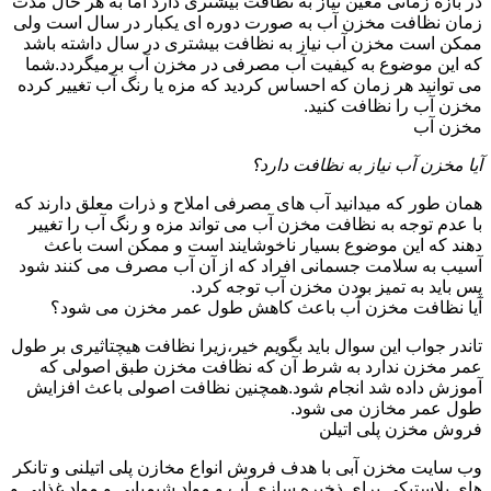
در بازه زمانی معین نیاز به نظافت بیشتری دارد اما به هر حال مدت
زمان نظافت مخزن آب به صورت دوره ای یکبار در سال است ولی
ممکن است مخزن آب نیاز به نظافت بیشتری در سال داشته باشد
که این موضوع به کیفیت آب مصرفی در مخزن آب برمیگردد.شما
می توانید هر زمان که احساس کردید که مزه یا رنگ آب تغییر کرده
مخزن آب را نظافت کنید.
مخزن آب
آیا مخزن آب نیاز به نظافت دارد؟
همان طور که میدانید آب های مصرفی املاح و ذرات معلق دارند که
با عدم توجه به نظافت مخزن آب می تواند مزه و رنگ آب را تغییر
دهند که این موضوع بسیار ناخوشایند است و ممکن است باعث
آسیب به سلامت جسمانی افراد که از آن آب مصرف می کنند شود
پس باید به تمیز بودن مخزن آب توجه کرد.
آیا نظافت مخزن آب باعث کاهش طول عمر مخزن می شود؟
تاندر جواب این سوال باید بگویم خیر،زیرا نظافت هیچتاثیری بر طول
عمر مخزن ندارد به شرط آن که نظافت مخزن طبق اصولی که
آموزش داده شد انجام شود.همچنین نظافت اصولی باعث افزایش
طول عمر مخازن می شود.
فروش مخزن پلی اتیلن
وب سایت مخزن آبی با هدف فروش انواع مخازن پلی اتیلنی و تانکر
های پلاستیکی برای ذخیره سازی آب و مواد شیمیایی و مواد غذایی و