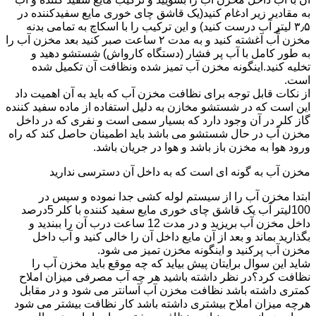
به مقادیر زیر ادغام کنید(یک قاشق چای خوری مایع سفیدکننده در
۳٫۵ لیتر آب درست کنید) و این ترکیب را با اسکاچ به تمامی بدنه
مخزن آّب آغشته کنید و به مدت ۲ ساعت صبر کنید بعد مخزن آب را
به طور کامل با آب پر فشار (دستگاه کارواش) شستشو دهید و
تخلیه کنید.اینگونه مخزن آب تمیز شده ونظافت آن تکمیل شده
است.
از نکات قابل توجه برای نظافت مخزن آب که باید به آن اهمیت داد
این است که در شستشو مخازن به دلیل استفاده از ماده سفید کننده
گاز کلر در آن وجود دارد که بسیار سمی است و نفری که در داخل
مخزن آب در حال شستشو می باشد باید اطمینان حاصل کند که راه
ورود هوا به مخزن باز باشد و هوا در جریان باشد.
مخزن آب به گونه ای است که به داخل آن دسترسی ندارید
ابتدا مخزن آب را از سیستم لوله کشی جدا نموده و سپس در
100لیتر آب یک قاشق چای خوری مایع سفید کننده با کلر 5درصد
داخل مخزن آب بریزید و در مدت 12 ساعت درب آن را ببندید و
بگذارید بماند و بعد از آن مایع داخل آن را خالی کنید و آب داخل
مخزن آب پرکنید و اینگونه مخزن تمیز می شود.
شاید این سوال برایتان پیش بیاید که چه موقع باید مخزن آب را
نظافت کرد؟در نظر داشته باشید هر چه آب مصرفی میزان املاح
کمتری داشته باشد نظافت مخزن آب آسانتر می شود و در مقابل
هرچه میزان املاح بیشتری داشته باشد کار نظافت بیشتر می شود