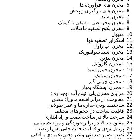
مخزن های فرآورده ها
مخزن های بارگیری و پخش
مخزن اسید
مخزن مخروطی – قیفی یا کونیک
مخزن پکیج تصفیه فاضلاب
منهول
اسکرابر تصفیه هوا
مخزن آب ژاول
مخزن اسید سولفوریک
مخزن بنزین
· مخزن گازوئیل
· مخزن حمل اسید
· مخزن سپتیک
· مخزن چربی گیر
· مخزن ایستگاه پمپاژ
مزایای مخزن پلی اتیلن آب دوجداره :
مقاومت در برابر اشعه ماوراء بنفش
ساختمند بودن جداره ها و عمر طولانی
قابلیت ساخت در حجم های مختلف
سرعت بالا در ساخت،نصب و راه اندازی
مقاومت بالا در برابر خوردگی و مواد شیمیایی
پرتابل بودن و قابلیت جا به جایی پس از نصب
نصب بصورت دفنی و غیر دفنی،عمودی و افقی