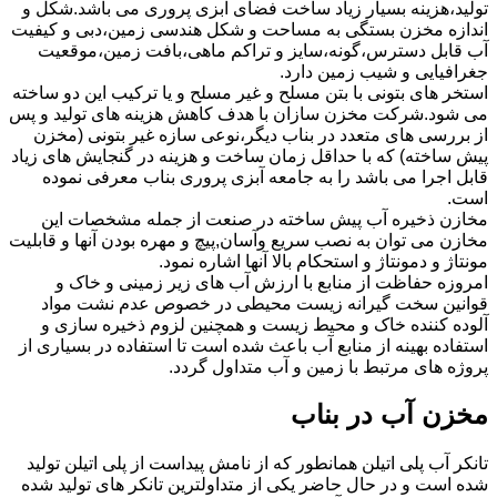
تولید،هزینه بسیار زیاد ساخت فضای آبزی پروری می باشد.شکل و
اندازه مخزن بستگی به مساحت و شکل هندسی زمین،دبی و کیفیت
آب قابل دسترس،گونه،سایز و تراکم ماهی،بافت زمین،موقعیت
جغرافیایی و شیب زمین دارد.
استخر های بتونی با بتن مسلح و غیر مسلح و یا ترکیب این دو ساخته
می شود.شرکت مخزن سازان با هدف کاهش هزینه های تولید و پس
از بررسی های متعدد در بناب دیگر،نوعی سازه غیر بتونی (مخزن
پیش ساخته) که با حداقل زمان ساخت و هزینه در گنجایش های زیاد
قابل اجرا می باشد را به جامعه آبزی پروری بناب معرفی نموده
است.
مخازن ذخیره آب پیش ساخته در صنعت از جمله مشخصات این
مخازن می توان به نصب سریع وآسان,پیچ و مهره بودن آنها و قابلیت
مونتاژ و دمونتاژ و استحکام بالا آنها اشاره نمود.
امروزه حفاظت از منابع با ارزش آب های زیر زمینی و خاک و
قوانین سخت گیرانه زیست محیطی در خصوص عدم نشت مواد
آلوده کننده خاک و محیط زیست و همچنین لزوم ذخیره سازی و
استفاده بهینه از منابع آب باعث شده است تا استفاده در بسیاری از
پروژه های مرتبط با زمین و آب متداول گردد.
مخزن آب در بناب
تانکر آب پلی اتیلن همانطور که از نامش پیداست از پلی اتیلن تولید
شده است و در حال حاضر یکی از متداولترین تانکر های تولید شده