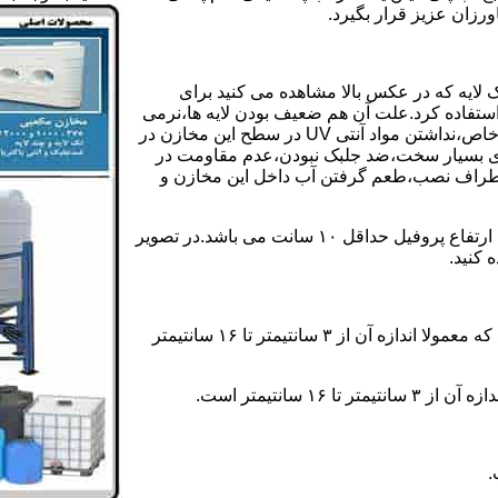
رزان عزیز قرار بگیرد.
 لایه که در عکس بالا مشاهده می کنید برای
ستفاده کرد.علت آن هم ضعیف بودن لایه ها،نرمی
بیش از حد بدنه مخزن،عدم توانایی طراحی این مخازن برای مصارف خاص،نداشتن مواد آنتی UV در سطح این مخازن در
یری بسیار سخت،ضد جلبک نبودن،عدم مقاومت در
اطراف نصب،طعم گرفتن آب داخل این مخازن و
ولی مخازن دوجداره دارای پروفیل دوجداره در بدنه خود می باشند که ارتفاع پروفیل حداقل ۱۰ سانت می باشد.در تصویر
 کنید.
ارتفاع پروفیل : فاصله بین جداره داخلی مخزن و تاج پروفیل می باشد که معمولا اندازه آن از ۳ سانتیمتر تا ۱۶ سانتیمتر
سانتیمتر است.