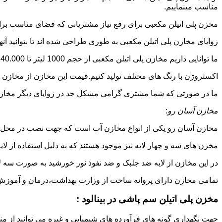
مناسب مینماییم.
مخزن پلی اتیلن مکعبی برای رفع نیاز مشتریانی که فضای مناسب برای
زوایای مخازن پلی اتیلن مکعبی به طوری طراحی شده اند تا بتوانید آنها
ما توانایی داریم مخازن پلی اتیلن مکعبی از حجم 1000 لیتر تا 140.000 لیتر به طور روتاری و دوجداره در قالب های روش
اکستروژن با رنگ های مختلف تولید کنیم.قیمت این مخازن از مخازن ا
ما در صورتی که شما مشتری گرامی مشکل جد در زوایای دیگر مخازن پل
مخازن آسان رو
:
مخازن آسان رو یکی از انواع مخازن آب است که جهت نصب در محل 
مخزن های سه و چهار لایه نیز موجود هستند که به دلیل استفاده از ل
در این مخازن از لایه ضد جلبک و ضد نفوذ نور خورشید به صورت سه ل
تمامی مخازن دارای پروانه ساخت از وزارت بهداشت،درمان و آموزش پزشکی هستند و از موا
مخزن پلی اتیلن سم پاشی در بینالود :
جهت نگهداری گونه های فرآورده های شیمیایی و غیره می توانید از منب