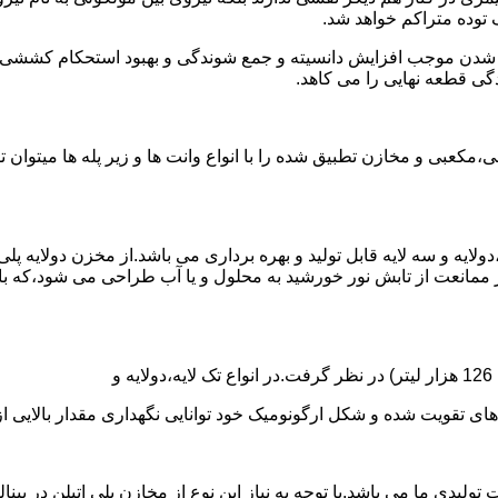
توده متراکم خواهد شد.
الی شدن موجب افزایش دانسیته و جمع شوندگی و بهبود استحکام کشش
گی قطعه نهایی را می کاهد.
عبی و مخازن تطبیق شده را با انواع وانت ها و زیر پله ها میتوان 
دولایه و سه لایه قابل تولید و بهره برداری می باشد.از مخزن دولایه پ
 ممانعت از تابش نور خورشید به محلول و یا آب طراحی می شود،که با
ه و شکل ارگونومیک خود توانایی نگهداری مقدار بالایی از مایعات با PH بالا و پا
30 هزار لیتر نیز از دیگر افتخارات تولیدی ما می باشد.با توجه به نیاز این نوع از مخازن 