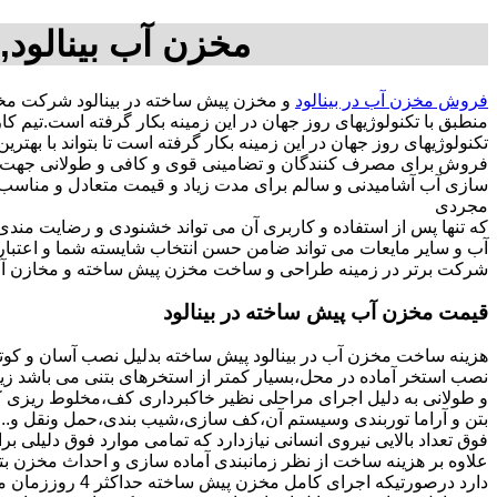
مخزن آب بینالود,
فروش مخزن آب در بینالود
و مخزن پیش ساخته در بینالود شرکت مخز
منطبق با تکنولوژیهای روز جهان در این زمینه بکار گرفته است.تیم
تکنولوژیهای روز جهان در این زمینه بکار گرفته است تا بتواند با به
فروش برای مصرف کنندگان و تضامینی قوی و کافی و طولانی جهت آسو
مجردی
که تنها پس از استفاده و کاربری آن می تواند خشنودی و رضایت من
آب و سایر مایعات می تواند ضامن حسن انتخاب شایسته شما و اعتبا
شرکت برتر در زمینه طراحی و ساخت مخزن پیش ساخته و مخازن آب د
قیمت مخزن آب پیش ساخته در بینالود
هزینه ساخت مخزن آب در بینالود پیش ساخته بدلیل نصب آسان و کوتا
نصب استخر آماده در محل،بسیار کمتر از استخرهای بتنی می باشد زیر
و طولانی به دلیل اجرای مراحلی نظیر خاکبرداری کف،مخلوط ریزی کف،
بتن و آراما توربندی وسیستم آن،کف سازی،شیب بندی،حمل ونقل و...ه
فوق تعداد بالایی نیروی انسانی نیازدارد که تمامی موارد فوق دلیلی ب
دارد درصورتیکه اجرا