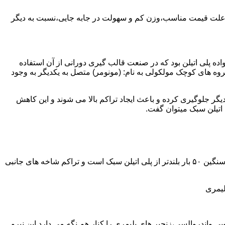
به علت قیمت مناسب،وزن کم و سهولت در جابه جایی،نسبت به دیگر
ه نمود.پلی اتیلن سبک نخستین عضو خانواده پلی اتیلن بود که در صنعت قالب گیری دورانی از آن استفاده
روه های کوچک مولکولی به نام: (مونومر) متصل به یکدیگر به وجود
گر جلوگیری کرده و باعث ایجاد تراکم بالا می شوند و این کاهش
پلی اتیلن سنگین مثل پلی اتیلن سبک از اتم های هیدروژن و کربن تشکیل می شود.فرق در این مورد می باشد که طول زنجیره های پلی اتیلن سنگین ۵۰ بار بلندتر از پلی اتیلن سبک است و تراکم شاخه های جانبی
لیمری
ی واندروالسی،زنجیر های پلیمری را کنار هم نگه می دارد.این نیرو