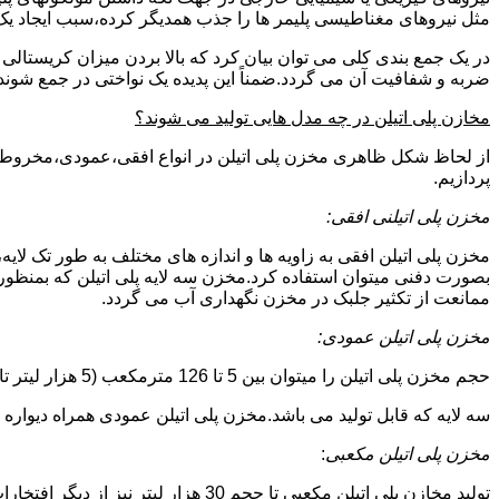
مثل نیروهای مغناطیسی پلیمر ها را جذب همدیگر کرده،سبب ایجاد یک 
در یک جمع بندی کلی می توان بیان کرد که بالا بردن میزان کریست
ضربه و شفافیت آن می گردد.ضمناً این پدیده یک نواختی در جمع شوند
مخازن پلی اتیلن در چه مدل هایی تولید می شوند؟
از لحاظ شکل ظاهری مخزن پلی اتیلن در انواع افقی،عمودی،مخروطی،مک
پردازیم.
مخزن پلی اتیلنی افقی:
مخزن پلی اتیلن افقی به زاویه ها و اندازه های مختلف به طور تک لایه،
بصورت دفنی میتوان استفاده کرد.مخزن سه لایه پلی اتیلن که بمنظور
ممانعت از تکثیر جلبک در مخزن نگهداری آب می گردد.
مخزن پلی اتیلن عمودی:
حجم مخزن پلی اتیلن را میتوان بین 5 تا 126 مترمکعب (5 هزار لیتر تا 126 هزار لیتر) در نظر گرفت.در انواع تک لایه،دولایه و
سه لایه که قابل تولید می باشد.مخزن پلی اتیلن عمودی همراه دیواره های تقویت شد
مخزن پلی اتیلن مکعبی
:
تولید مخازن پلی اتیلن مکعبی تا حجم 