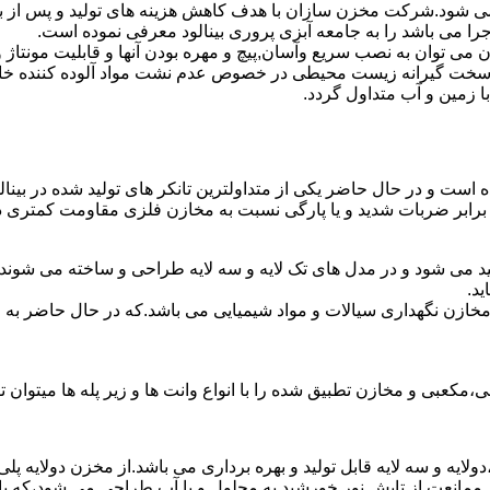
ه می شود.شرکت مخزن سازان با هدف کاهش هزینه های تولید و پس از ب
را می باشد را به جامعه آبزی پروری بینالود معرفی نموده است.
ان به نصب سریع وآسان,پیچ و مهره بودن آنها و قابلیت مونتاژ و دمون
ن سخت گیرانه زیست محیطی در خصوص عدم نشت مواد آلوده کننده خاک
ا زمین و آب متداول گردد.
ده است و در حال حاضر یکی از متداولترین تانکر های تولید شده در بینا
 برابر ضربات شدید و یا پارگی نسبت به مخازن فلزی مقاومت کمتری دا
لید می شود و در مدل های تک لایه و سه لایه طراحی و ساخته می شوند.
د.
اع مخازن نگهداری سیالات و مواد شیمیایی می باشد.که در حال حاضر 
عبی و مخازن تطبیق شده را با انواع وانت ها و زیر پله ها میتوان ت
دولایه و سه لایه قابل تولید و بهره برداری می باشد.از مخزن دولایه پ
 ممانعت از تابش نور خورشید به محلول و یا آب طراحی می شود،که با