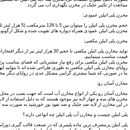
ممانعت از تکثیر جلبک در مخزن نگهداری آب می گردد.
مخزن پلی اتیلن عمودی
:
حجم مخزن پلی اتیلن را میتوان بین 5 تا 126 مترمکعب (5 هزار لیتر تا 126 هزار لیتر) در نظر گرفت.در انواع تک لایه،دولایه و سه لایه که قابل تولید می باشد.
مخزن پلی اتیلن عمودی همراه دیواره های تقویت شده و شکل ارگونومیک خو
مخزن پلی اتیلن مکعبی:
تولید مخازن پلی اتیلن مکعبی تا حجم 0
قیمت مناسب مینماییم.
مخزن پلی اتیلن مکعبی برای رفع نیاز مشتریانی که فضای مناسب برای
زوایای مخازن پلی اتیلن مکعبی به طوری طراحی شده اند تا بتوانید آنها
ما در صورتی که شما مشتری گرامی مشکل جدی در زوایای دیگر مخازن پ
مخازن آسان رو:
مخازن آسان رو یکی از انواع مخازن آب است که جهت نصب در محل 
مخزن های سه و چهار لایه نیز موجود هستند که به دلیل استفاده از ل
در این مخازن از لایه ضد جلبک و ضد نفوذ نور خورشید به صورت سه ل
پلی اتیلن چیست و مخازن آب پلی اتیلن چه انواعی دارند؟