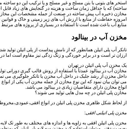
استخر های بتونی با بتن مسلح و غیر مسلح و یا ترکیب این دو ساخت
ساخته) که با حداقل زمان ساخت و هزینه در گنجایش های زیاد قابل اج
مخازن ذخیره آب پیش ساخته در صنعت از جمله مشخصات این مخازن می تو
امروزه حفاظت از منابع با ارزش آب های زیر زمینی و خاک و قوانی
منابع آب باعث شده است تا استفاده در بسیاری از پروژه های مرتبط ب
مخزن آب در بینالود
تانکر آب پلی اتیلن همانطور که از نامش پیداست از پلی اتیلن تولید ش
ارزان تر است و در برابر خوردگی و زنگ زدگی نیز مقاوم است اما در
یک مخزن آب پلی اتیلن در تهران
مخازن آب در بینالود عمدتاً با استفاده از روش قالب گیری دورانی تو
داخل مخزن از رشد جلبک در داخل آب مخزن یا تانکر جلوگیری می نمای
می توان بیان نمود که این نوع مخازن از جمله مخزن آب یکی از انو
انواع مخازن دارای متقاضیان زیادی در بینالود می باشد.
مخازن پلی اتیلن در چه مدل هایی تولید می شوند؟
از لحاظ شکل ظاهری مخزن پلی اتیلن در انواع افقی،عمودی،مخروطی،مک
مخزن پلی اتیلنی افقی
:
مخزن پلی اتیلن افقی به زاویه ها و اندازه های مختلف به طور تک لایه،
بصورت دفنی میتوان استفاده کرد.مخزن سه لایه پلی اتیلن که بمنظور