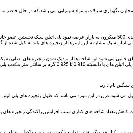
اع مخازن نگهداری سیالات و مواد شیمیایی می باشد.که در حال حاضر 
در سال 1961 میلادی کمپانی اکواستار پودر پلی اتیلن سبک را با دانه بندی 500 میکرون به بازار عرض
لی اتیلن سبک مشابه سایر پلیمرها از زنجیره های بلند تشکیل شده از گ
ی جانبی می شود.این شاخه ها از نزدیک شدن زنجیره های اصلی به یکدی
سانتی متر مکعب،پلی اتیلن سبک میتوان گفت.
ست.کاهش تعداد شاخه های کناری سبب افزایش پراکندگی زنجیره های پ
ی در کنار هم دیگر نقشی ندارند بلکه نیروی بین مولکولی به نام نیروی