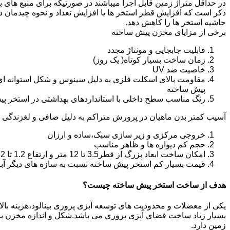
در حداقل متراژ زمین قابل اجرا میباشند در صورتیکه برای منبع های ب
ذکر است که افزایش قطر استخر ها یا افزایش تعداد و نحوه چیدمان 
حاشیه استخر ها را کاهش دهد.
برخی از مزایای مخزن پیش ساخته
قابلیت جابجایی و مونتاژ مجدد
زمان ساخت بسیار کوتاه( یک روز)
خاصیت ضد UV
مقاومت بالای اسکلت فلزی به دلیل سینوس و شکل استوانه ای
پیش ساخته
رنگ مناسب سطح داخلی با استانداردهای بهداشتی در استخر پ
آسیب کمتر بدن ماهیان در پرورش متراکم به دلیل صافی و لغزندگی 
خروجی مرکزی و زیر سازی سبک،ساده و ارزان
حجم کم دیواره ها و ظاهر مناسب
امکان ساخت ابعاد بزرگ از قطر3.5 تا 12 متر و ارتفاع 1.2 تا 2.2 متر
قیمت بسیار کم استخر پیش ساخته نسبت به سازه های دیگر آب
هدف از ساخت استخر پیش ساخته چیست؟
یکی از معضلات و محدودیت های توسعه آبزی پروری بینالود،هزینه بالای 
بسیار زیاد ساخت فضای آبزی پروری می باشد.شکل و اندازه مخزن 
زمین دارد.