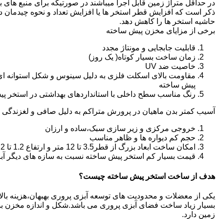
در حداقل متراژ زمین قابل اجرا میباشند در صورتیکه برای منبع های ب
ذکر است که افزایش قطر استخر ها یا افزایش تعداد و نحوه چیدمان 
حاشیه استخر ها را کاهش دهد.
برخی از مزایای مخزن پیش ساخته
قابلیت جابجایی و مونتاژ مجدد
زمان ساخت بسیار کوتاه( یک روز)
خاصیت ضد UV
مقاومت بالای اسکلت فلزی به دلیل سینوس و شکل استوانه ای
پیش ساخته
رنگ مناسب سطح داخلی با استانداردهای بهداشتی در استخر پ
آسیب کمتر بدن ماهیان در پرورش متراکم به دلیل صافی و لغزندگی 
خروجی مرکزی و زیر سازی سبک،ساده و ارزان
حجم کم دیواره ها و ظاهر مناسب
امکان ساخت ابعاد بزرگ از قطر3.5 تا 12 متر و ارتفاع 1.2 تا 2.2 متر
قیمت بسیار کم استخر پیش ساخته نسبت به سازه های دیگر آب
هدف از ساخت استخر پیش ساخته چیست؟
یکی از معضلات و محدودیت های توسعه آبزی پروری بهبهان،هزینه بالای ت
بسیار زیاد ساخت فضای آبزی پروری می باشد.شکل و اندازه مخزن 
زمین دارد.