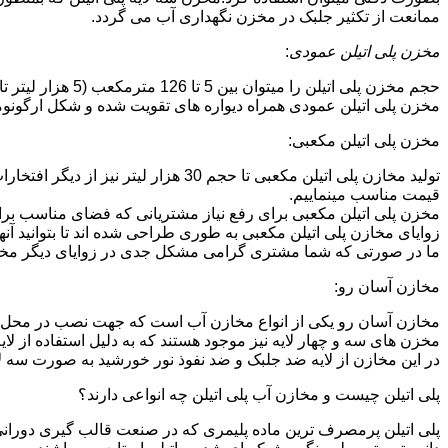
ممانعت از تکثیر جلبک در مخزن نگهداری آب می گردد.
مخزن پلی اتیلن عمودی
:
حجم مخزن پلی اتیلن را میتوان بین 5 تا 126 مترمکعب (5 هزار لیتر تا 126 هزار لیتر) در نظر گرفت.در انواع تک لایه،دولایه و سه لایه که قابل تولید می باشد.
مخزن پلی اتیلن عمودی همراه دیواره های تقویت شده و شکل ارگونومیک خو
مخزن پلی اتیلن مکعبی:
تولید مخازن پلی اتیلن مکعبی تا حجم 
قیمت مناسب مینماییم.
مخزن پلی اتیلن مکعبی برای رفع نیاز مشتریانی که فضای مناسب برای
زوایای مخازن پلی اتیلن مکعبی به طوری طراحی شده اند تا بتوانید آنها
ما در صورتی که شما مشتری گرامی مشکل جدی در زوایای دیگر مخازن پ
مخازن آسان رو:
مخازن آسان رو یکی از انواع مخازن آب است که جهت نصب در محل 
مخزن های سه و چهار لایه نیز موجود هستند که به دلیل استفاده از ل
در این مخازن از لایه ضد جلبک و ضد نفوذ نور خورشید به صورت سه ل
پلی اتیلن چیست و مخازن آب پلی اتیلن چه انواعی دارند؟