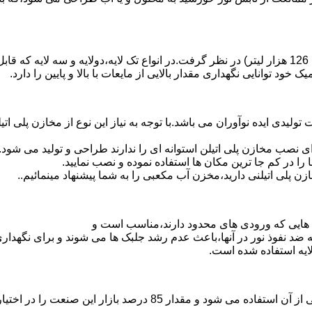
د توانایی نگهداری مقدار بالایی از مایعات با بالا و پایین را دارد.
30 هزار لیتر نیز از دیگر افتخارات تولیدی ایده نوآوران می باشد.با توجه به نیاز این نوع
 نصب مخازن پلی اتیلن استوانه ای را ندارند طراحی و تولید می شود.
 را در کم جا ترین مکان ها استفاده نموده و نصب نمایید.
لی اتیلنی دارید،مخزن آب مکعبی را به شما پیشنهاد مینمائیم..
هایی که ورودی های محدود دارند،مناسب است و
ایه ضد نفوذ نور در آنها،باعث عدم رشد جلبک ها می شوند و برای نگه
ایه استفاده شده است.
پلی اتیلن پرمصرف ترین ماده پلیمری که در صنعت قالب گیری دورانی ا