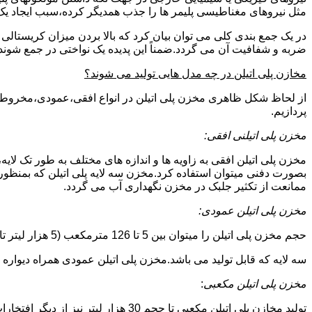
مثل نیروهای مغناطیسی پلیمر ها را جذب همدیگر کرده،سبب ایجاد یک 
در یک جمع بندی کلی می توان بیان کرد که بالا بردن میزان کریست
ضربه و شفافیت آن می گردد.ضمناً این پدیده یک نواختی در جمع شوند
مخازن پلی اتیلن در چه مدل هایی تولید می شوند؟
از لحاظ شکل ظاهری مخزن پلی اتیلن در انواع افقی،عمودی،مخروطی،مک
پردازیم.
مخزن پلی اتیلنی افقی:
مخزن پلی اتیلن افقی به زاویه ها و اندازه های مختلف به طور تک لایه،
بصورت دفنی میتوان استفاده کرد.مخزن سه لایه پلی اتیلن که بمنظور
ممانعت از تکثیر جلبک در مخزن نگهداری آب می گردد.
مخزن پلی اتیلن عمودی:
حجم مخزن پلی اتیلن را میتوان بین 5 تا 126 مترمکعب (5 هزار لیتر تا 126 هزار لیتر) در نظر گرفت.در انواع تک لایه،دولایه و
سه لایه که قابل تولید می باشد.مخزن پلی اتیلن عمودی همراه دیواره های تقویت شد
مخزن پلی اتیلن مکعبی
:
تولید مخازن پلی اتیلن مکعبی تا حجم 