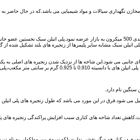
اع مخازن نگهداری سیالات و مواد شیمیایی می باشد.که در حال حاضر 
در سال 1961 میلادی کمپانی اکواستار پودر پلی اتیلن سبک را با دانه بندی 500 میکرون به بازار عرض
لی اتیلن سبک مشابه سایر پلیمرها از زنجیره های بلند تشکیل شده از گ
ی جانبی می شود.این شاخه ها از نزدیک شدن زنجیره های اصلی به یکدی
سانتی متر مکعب،پلی اتیلن سبک میتوان گفت.
ست.کاهش تعداد شاخه های کناری سبب افزایش پراکندگی زنجیره های پ
ی در کنار هم دیگر نقشی ندارند بلکه نیروی بین مولکولی به نام نیروی