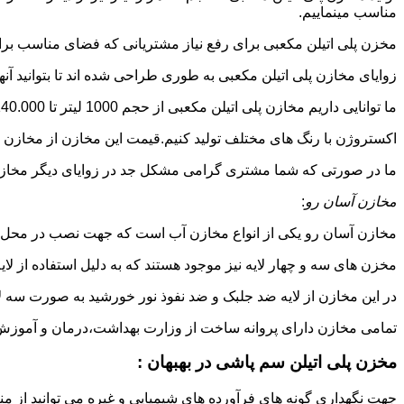
مناسب مینماییم.
مخزن پلی اتیلن مکعبی برای رفع نیاز مشتریانی که فضای مناسب برای
زوایای مخازن پلی اتیلن مکعبی به طوری طراحی شده اند تا بتوانید آنها
ما توانایی داریم مخازن پلی اتیلن مکعبی از حجم 1000 لیتر تا 140.000 لیتر به طور روتاری و دوجداره در قالب های روش
اکستروژن با رنگ های مختلف تولید کنیم.قیمت این مخازن از مخازن ا
ما در صورتی که شما مشتری گرامی مشکل جد در زوایای دیگر مخازن پل
مخازن آسان رو
:
مخازن آسان رو یکی از انواع مخازن آب است که جهت نصب در محل 
مخزن های سه و چهار لایه نیز موجود هستند که به دلیل استفاده از ل
در این مخازن از لایه ضد جلبک و ضد نفوذ نور خورشید به صورت سه ل
تمامی مخازن دارای پروانه ساخت از وزارت بهداشت،درمان و آموزش پزشکی هستند و از موا
مخزن پلی اتیلن سم پاشی در بهبهان :
جهت نگهداری گونه های فرآورده های شیمیایی و غیره می توانید از منب