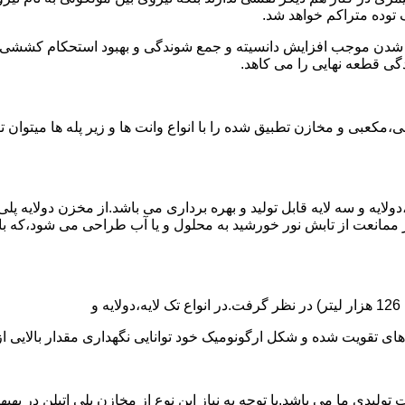
توده متراکم خواهد شد.
الی شدن موجب افزایش دانسیته و جمع شوندگی و بهبود استحکام کشش
گی قطعه نهایی را می کاهد.
عبی و مخازن تطبیق شده را با انواع وانت ها و زیر پله ها میتوان 
دولایه و سه لایه قابل تولید و بهره برداری می باشد.از مخزن دولایه پ
 ممانعت از تابش نور خورشید به محلول و یا آب طراحی می شود،که با
ه و شکل ارگونومیک خود توانایی نگهداری مقدار بالایی از مایعات با PH بالا و پا
30 هزار لیتر نیز از دیگر افتخارات تولیدی ما می باشد.با توجه به نیاز این نوع از مخازن 