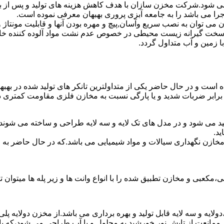
ه می شود.شرکت مخزن سازان با هدف کاهش هزینه های تولید و پس از ب
جرا می باشد را به جامعه آبزی پروری بهبهان معرفی نموده است.
ان به نصب سریع وآسان,پیچ و مهره بودن آنها و قابلیت مونتاژ و دمون
ن سخت گیرانه زیست محیطی در خصوص عدم نشت مواد آلوده کننده خاک
ا زمین و آب متداول گردد.
ده است و در حال حاضر یکی از متداولترین تانکر های تولید شده در بهب
 برابر ضربات شدید و یا پارگی نسبت به مخازن فلزی مقاومت کمتری دا
لید می شود و در مدل های تک لایه و سه لایه طراحی و ساخته می شوند.
د.
اع مخازن نگهداری سیالات و مواد شیمیایی می باشد.که در حال حاضر 
عبی و مخازن تطبیق شده را با انواع وانت ها و زیر پله ها میتوان ت
دولایه و سه لایه قابل تولید و بهره برداری می باشد.از مخزن دولایه پ
 ممانعت از تابش نور خورشید به محلول و یا آب طراحی می شود،که با