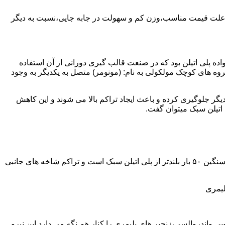
به علت قیمت مناسب،وزن کم و سهولت در جابه جایی،نسبت به دیگر
ه نمود.پلی اتیلن سبک نخستین عضو خانواده پلی اتیلن بود که در صنعت قالب گیری دورانی از آن استفاده
روه های کوچک مولکولی به نام: (مونومر) متصل به یکدیگر به وجود
گر جلوگیری کرده و باعث ایجاد تراکم بالا می شوند و این کاهش
پلی اتیلن سنگین مثل پلی اتیلن سبک از اتم های هیدروژن و کربن تشکیل می شود.فرق در این مورد می باشد که طول زنجیره های پلی اتیلن سنگین ۵۰ بار بلندتر از پلی اتیلن سبک است و تراکم شاخه های جانبی
لیمری
ی واندروالسی،زنجیر های پلیمری را کنار هم نگه می دارد.این نیرو