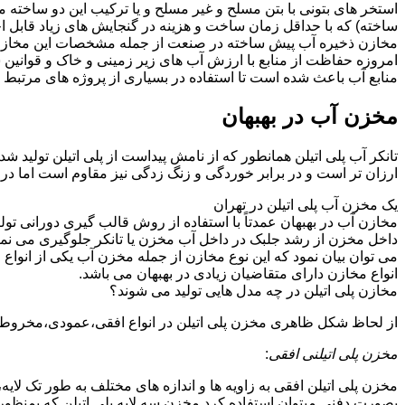
استخر های بتونی با بتن مسلح و غیر مسلح و یا ترکیب این دو ساخت
ساخته) که با حداقل زمان ساخت و هزینه در گنجایش های زیاد قابل ا
مخازن ذخیره آب پیش ساخته در صنعت از جمله مشخصات این مخازن می تو
امروزه حفاظت از منابع با ارزش آب های زیر زمینی و خاک و قوانی
منابع آب باعث شده است تا استفاده در بسیاری از پروژه های مرتبط ب
مخزن آب در بهبهان
تانکر آب پلی اتیلن همانطور که از نامش پیداست از پلی اتیلن تولید ش
ارزان تر است و در برابر خوردگی و زنگ زدگی نیز مقاوم است اما در
یک مخزن آب پلی اتیلن در تهران
مخازن آب در بهبهان عمدتاً با استفاده از روش قالب گیری دورانی تو
داخل مخزن از رشد جلبک در داخل آب مخزن یا تانکر جلوگیری می نمای
می توان بیان نمود که این نوع مخازن از جمله مخزن آب یکی از انو
انواع مخازن دارای متقاضیان زیادی در بهبهان می باشد.
مخازن پلی اتیلن در چه مدل هایی تولید می شوند؟
از لحاظ شکل ظاهری مخزن پلی اتیلن در انواع افقی،عمودی،مخروطی،مک
مخزن پلی اتیلنی افقی
:
مخزن پلی اتیلن افقی به زاویه ها و اندازه های مختلف به طور تک لایه،
بصورت دفنی میتوان استفاده کرد.مخزن سه لایه پلی اتیلن که بمنظور