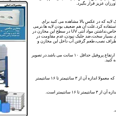
رزان عزیز قرار بگیرد.
 لایه که در عکس بالا مشاهده می کنید برای
ستفاده کرد.علت آن هم ضعیف بودن لایه ها،نرمی
بیش از حد بدنه مخزن،عدم توانایی طراحی این مخازن برای مصارف خاص،نداشتن مواد آنتی UV در سطح این مخازن در
یری بسیار سخت،ضد جلبک نبودن،عدم مقاومت در
اطراف نصب،طعم گرفتن آب داخل این مخازن و
ولی مخازن دوجداره دارای پروفیل دوجداره در بدنه خود می باشند که ارتفاع پروفیل حداقل ۱۰ سانت می باشد.در تصویر
 کنید.
ارتفاع پروفیل : فاصله بین جداره داخلی مخزن و تاج پروفیل می باشد که معمولا اندازه آن از ۳ سانتیمتر تا ۱۶ سانتیمتر
سانتیمتر است.