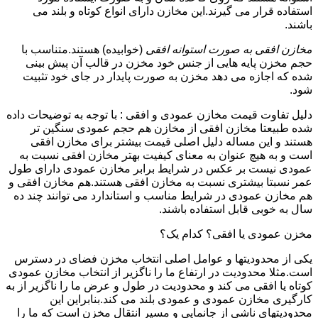
استفاده قرار می گیرند.این مخازن دارای انواع کوتاه و بلند می
باشند.
مخازن افقی به صورت استوانه افقی
(خوابیده) هستند.متناسب با
حجم مخزن پایه هایی از جنس خود مخزن در قالب آن پیش بینی
شده که اجازه می دهد مخزن به صورت پایدار در جای خود تثبیت
شود.
دلیل تفاوت قیمت مخازن عمودی و افقی : با توجه به توضیحات داده
شده طبیعتا مخازن افقی از مخازن هم حجم عمودی سنگین تر
هستند و این مساله دلیل اصلی قیمت بیشتر برای مخازن افقی
است و به هیچ عنوان به معنای کیفیت بهتر مخازن افقی نسبت به
عمودی نیست بر عکس در شرایط برابر مخازن عمودی دارای طول
عمر نسبتا بیشتری نسبت به مخازن افقی هستند.هم مخازن افقی و
هم مخازن عمودی در شرایط مناسب و استاندارد می توانند چند ده
سال به خوبی قابل استفاده باشند.
مخزن عمودی یا افقی؟ کدام یک؟
یکی از محدودیتها و عوامل اصلی انتخاب مخزن فضای در دسترس
است.مثلا محدودیت در ارتفاع ما را ناگزیر از انتخاب مخازن عمودی
کوتاه یا افقی می کند و محدودیت در طول و عرض ما را ناگزیر از به
کارگیری مخازن عمودی و عمودی بلند می کند.بنابراین این
محدودیتهای ناشی از جانمایی و مسیر انتقال مخزن است که ما را