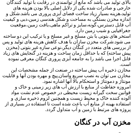
بالای تولید می باشد که مانع از توانمندی در رقابت با تولید کنندگان
خارجی و صادرات شده یکی از دلایل اصلی بالا بودن هزینه های
تولید،هزینه بسیار زیاد ساخت فضای آبزی پروری می باشد.شکل و
اندازه مخزن بستگی به مساحت و شکل هندسی زمین،دبی و کیفیت
آب قابل دسترس،گونه،سایز و تراکم ماهی،بافت زمین،موقعیت
جغرافیایی و شیب زمین دارد.
استخر های بتونی با بتن مسلح و غیر مسلح و یا ترکیب این دو ساخته
می شود.شرکت مخزن سازان با هدف کاهش هزینه های تولید و پس
از بررسی های متعدد در کنگان دیگر،نوعی سازه غیر بتونی (مخزن
پیش ساخته) که با حداقل زمان ساخت و هزینه در گنجایش های زیاد
قابل اجرا می باشد را به جامعه آبزی پروری کنگان معرفی نموده
است.
مخازن ذخیره آب پیش ساخته در صنعت از جمله مشخصات این
مخازن می توان به نصب سریع وآسان,پیچ و مهره بودن آنها و قابلیت
مونتاژ و دمونتاژ و استحکام بالا آنها اشاره نمود.
امروزه حفاظت از منابع با ارزش آب های زیر زمینی و خاک و
قوانین سخت گیرانه زیست محیطی در خصوص عدم نشت مواد
آلوده کننده خاک و محیط زیست و همچنین لزوم ذخیره سازی و
استفاده بهینه از منابع آب باعث شده است تا استفاده در بسیاری از
پروژه های مرتبط با زمین و آب متداول گردد.
مخزن آب در کنگان