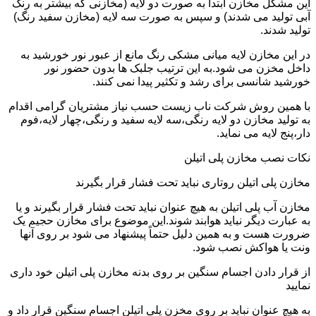
این مشکل مخازن ابتدا به صورت دو لایه (مخازنی که بیشتر به رنگ
آبی تولید می شدند) و سپس به صورت سه لایه (مخازن سفید رنگ)
تولید شدند.
در این مخازن لایه میانی مشکی رنگ مانع از عبور نور خورشید به
داخل مخزن می شود.به این ترتیب جلبک ها بدون حضور نور
خورشید شانسی برای رشد و تکثیر پیدا نمی کنند.
با همین روش شرکت ناب زیست حسب نیاز مشتریان گرامی اقدام
به تولید مخازن دو لایه رنگی،سه لایه سفید و رنگی،چهار لایه،فوم
دار،پنج لایه می نماید.
نکات نصب مخازن پلی اتیلن
مخازن پلی اتیلن روتاری نباید تحت فشار قرار بگیرند
مخازن آب پلی اتیلن به هیچ عنوان نباید تحت فشار قرار بگیرند و یا
به عبارت دیگر نباید هوابند شوند.این موضوع برای مخازن حجیم یک
ضرورت هست و به همین دلیل حتماً پیشنهاد می شود بر روی آنها
ونت یا هواکش نصب شود.
از قرار دادن اجسام سنگین بر روی بدنه مخازن پلی اتیلن خود داری
نمایید
به هیچ عنوان نباید بر روی مخزن پلی اتیلن اجسام سنگین قرار داد و