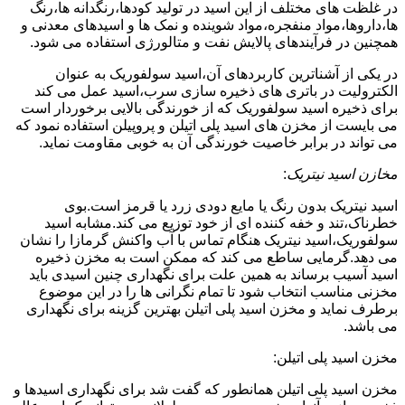
در غلظت های مختلف از این اسید در تولید کودها،رنگدانه ها،رنگ
ها،داروها،مواد منفجره،مواد شوینده و نمک ها و اسیدهای معدنی و
همچنین در فرآیندهای پالایش نفت و متالورژی استفاده می شود.
در یکی از آشناترین کاربردهای آن،اسید سولفوریک به عنوان
الکترولیت در باتری های ذخیره سازی سرب،اسید عمل می کند
برای ذخیره اسید سولفوریک که از خورندگی بالایی برخوردار است
می بایست از مخزن های اسید پلی اتیلن و پروپیلن استفاده نمود که
می تواند در برابر خاصیت خورندگی آن به خوبی مقاومت نماید.
مخازن اسید نیتریک
:
اسید نیتریک بدون رنگ یا مایع دودی زرد یا قرمز است.بوی
خطرناک،تند و خفه کننده ای از خود توزیع می کند.مشابه اسید
سولفوریک،اسید نیتریک هنگام تماس با آب واکنش گرمازا را نشان
می دهد.گرمایی ساطع می کند که ممکن است به مخزن ذخیره
اسید آسیب برساند به همین علت برای نگهداری چنین اسیدی باید
مخزنی مناسب انتخاب شود تا تمام نگرانی ها را در این موضوع
برطرف نماید و مخزن اسید پلی اتیلن بهترین گزینه برای نگهداری
می باشد.
مخزن اسید پلی اتیلن:
مخزن اسید پلی اتیلن همانطور که گفت شد برای نگهداری اسیدها و