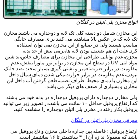
انواع مخزن پلی اتیلن در کنگان
این مخازن شامل دو دسته کلی تک لایه و دوجداره می باشند.مخازن
تک لایه که در عکس بالا مشاهده می کنید برای مصارف خانگی
مناسب هستند ولی در صنایع از این مخازن نمی توان استفاده
کرد.علت آن هم ضعیف بودن لایه ها،نرمی بیش از حد بدنه
مخزن،عدم توانایی طراحی این مخازن برای مصارف خاص،نداشتن
مواد آنتی UV در سطح این مخازن در برابر نور ماورا بنفش،عدم
مقاومت در برابر ضربه،تعمیر و نشتی گیری بسیار سخت،ضد جلبک
نبودن،عدم مقاومت در برابر حرارت،یکی شدن دمای سیال داخل
این مخازن با دمای محیط اطراف نصب،طعم گرفتن آب داخل این
مخازن و بسیاری از ضعف های دیگر می باشد.
ولی مخازن دوجداره دارای پروفیل دوجداره در بدنه خود می باشند
که ارتفاع پروفیل حداقل ۱۰ سانت می باشد.در تصویر زیر می توانید
پروفیل بکار رفته در مخزن پلی اتیلن دوجداره را مشاهده کنید.
معرفی مخزن پلی اتیلن در کنگان
ارتفاع پروفیل : فاصله بین جداره داخلی مخزن و تاج پروفیل می
باشد که معمولا اندازه آن از ۳ سانتیمتر تا ۱۶ سانتیمتر است.