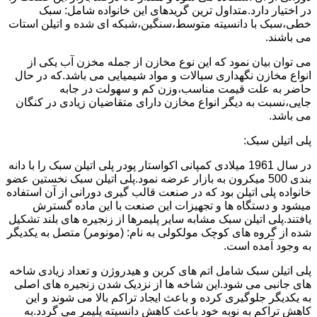
در اختیار دارد.متداول ترین گریدهای این خانواده شامل: سبک
خطی،سبک با دانسیته متوسط،سنگین،شبکه ای شده و اتیلن استات
می باشند.
می توان بیان نمود که این نوع مخازن از جمله مخزن آب یکی از
انواع مخازن نگهداری سیالات و مواد شیمیایی می باشد.که در حال
حاضر به علت قیمت مناسب،وزن کم و سهولت در جابه
جایی،نسبت به دیگر انواع مخازن دارای متقاضیان زیادی در کنگان
می باشد.
پلی اتیلن سبک:
در سال 1961 میلادی کمپانی اکواستار پودر پلی اتیلن سبک را با دانه
بندی 500 میکرون به بازار عرضه نمود.پلی اتیلن سبک نخستین عضو
خانواده پلی اتیلن بود که در صنعت قالب گیری دورانی از آن استفاده
میشود و دستگاه ها و تجهیزات این صنعت با این ماده گسترش
یافتند.پلی اتیلن سبک مشابه سایر پلیمرها از زنجیره های بلند تشکیل
شده از گروه های کوچک مولکولی به نام: (مونومر) متصل به یکدیگر
به وجود آمده است.
پلی اتیلن سبک شامل اتم های کربن و هیدروژن و تعداد زیادی شاخه
های جانبی می شود.این شاخه ها از نزدیک شدن زنجیره های اصلی
به یکدیگر جلوگیری کرده و باعث ایجاد تراکم بالا می شوند و این
کاهش تراکم به نوبه خود باعث کاهش دانسیته پلیمر می گردد.به