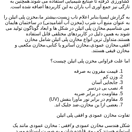
کشاورزی گرفته تا صنایع شیمیایی استفاده می شوند.همچنین به
تازگی نیز جمع آوری آب باران به این کاربردها اضافه شده است.
به گزارش ایسنا،بنابر اعلام ناب زیست،بیشتر ما،مخزن پلی اتیلن را
به عنوان منبع آب شرب (مخزن آب آشامیدنی) در ساختمان هایمان
می شناسیم.مخازن پلی اتیلن در شکل ها و ابعاد گوناگون تولید می
شوند به همین دلیل در کاربردهای مختلفی قابل استفاده
هستند.متداول ترین انواع مخازن پلی اتیلن شامل مخازن
افقی،مخازن عمودی،مخازن آسانرو یا کتابی،مخازن مکعبی و
مخازن قیفی هستند.
اما علت فراوانی مخزن پلی اتیلن چیست؟
قیمت مقرون به صرفه
وزن کم
جابجایی آسان
نصب بی دردسر
مقاومت در برابر ضربه
مقاوم در برابر نور ماورا بنفش (UV)
بعضی ازا ین مخازن،ضد جلبک اند.
تفاوت مخازن عمودی و افقی پلی اتیلن
شکل هندسی مخازن عمودی و افقی
: مخازن عمودی مانند یک
استوانه هستند که روی قاعده شان و به صورت ایستاده مورد