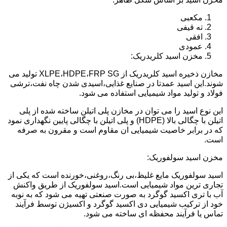
مکعبی
ته قیفی
افقی
عمودی
مخزن اسید کلریدریک:
مخازن ذخیره اسید کلریدریک از XLPE،HDPE،FRP SG تولید می
شوند.این اسید عمدتا در صنایع غذایی،اسیدی شدن چاه نفت،ترشی
فولاد و تولید مواد شیمیایی استفاده می شود.
این نوع اسید را می توان در مخازن پلی اتیلن ساخته شده از پلی
اتیلن با چگالی بالا (HDPE) و پلی اتیلن با چگالی پایین نگهداری نمود
که در برابر خاصیت شیمیایی ان مقاوم است و مقرون به صرفه
است.
مخزن اسید سولفوریک:
اسید سولفوریک مایع غلیظ،بی رنگ،روغنی،خورنده است که یکی از
تجاری ترین مواد شیمیایی است.اسید سولفوریک از طریق واکنش
آب با تری اکسید گوگرد به صورت صنعتی تهیه می شود که به نوبه
خود از ترکیب شیمیایی دی اکسید گوگرد و اکسیژن توسط فرآیند
تماس یا فرآیند محفظه ای ساخته می شود.