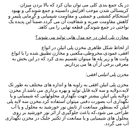
در یک جمع بندی کلی می توان بیان کرد که بالا بردن میزان
کریستالی شدن موجب افزایش دانسیته و جمع شوندگی و بهبود
استحکام کششی و خمشی و مقاومت شیمیایی و گرمایی پلیمر و
کاهش مقاومت ضربه و شفافیت آن می گردد.ضمناً این پدیده یک
نواختی در جمع شوندگی قطعه نهایی را می کاهد.
مخازن پلی اتیلن در چه مدل هایی تولید می شوند؟
از لحاظ شکل ظاهری مخزن پلی اتیلن در انواع
افقی،عمودی،مخروطی،مکعبی و مخازن تطبیق شده را با انواع
وانت ها و زیر پله ها میتوان تقسیم بندی کرد که در این بخش به
معرفی برخی از آن ها می پردازیم.
مخزن پلی اتیلنی افقی:
مخزن پلی اتیلن افقی به زاویه ها و اندازه های مختلف به طور تک
لایه،دولایه و سه لایه قابل تولید و بهره برداری می باشد.از مخزن
دولایه پلی اتیلن بیشتر جهت نگهداری محلولهایی که شیمیایی و یا
نگهداری آب بصورت دفنی میتوان استفاده کرد.مخزن سه لایه پلی
اتیلن که بمنظور ممانعت از تابش نور خورشید به محلول و یا آب
طراحی می شود،که باعث جلوگیری از اثر نور خورشید بر روی
محلول های شیمیایی و یا ممانعت از تکثیر جلبک در مخزن نگهداری
آب می گردد.