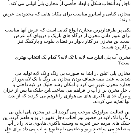
ناچار به انتخاب شکل و ابعاد خاصی از مخازن پلی اتیلنی می کند.
مخازن کتابی و آسانرو مناسب برای مکان هایی که محدودیت عرض
دارند:
یکی پر طرفدارترین مخازن انواع کتابی است که عرض آنها مناسب
برای عبور دادن مخزن از درگاه های باریک و دربهای کم عرض
است.این مخازن در کنار دیوار در فضای پیلوت و پارکینگ نیز
پرکاربرد هستند.
مخزن آب پلی اتیلن سه لایه یا تک لایه؟ کدام یک انتخاب بهتری
است؟
مخازن پلی اتیلن در ابتدا به صورت بی رنگ و تک لایه تولید می
شدند.به علت نیمه شفاف بودن مخازن بی رنگ یا تک لایه،نور از
جداره مخزن عبور می کرد و امکان رشد جلبک در لایه داخلی یا
داخل مخزن پر از آب را فراهم می ساخت.این جلبک ها پس از خزان
و مرگ غذای باکتری های بی هوازی را فرهم می کردند که از بدن
آنها تغذیه می کردند.
این فعالیت بیولوژیک موجب می گردید آب در مخزن پلی اتیلن بی
رنگ یا تاک لایه در حضور نور آفتاب دچار تغییر در بو و طعم گردد.این
جلبک های مرده حین تجزیه به وسیله باکتری ها،بوی بدی را در آب
متصاعد می ساختند و بو و طعمی نا مطبوع به آب می داد.برای حل