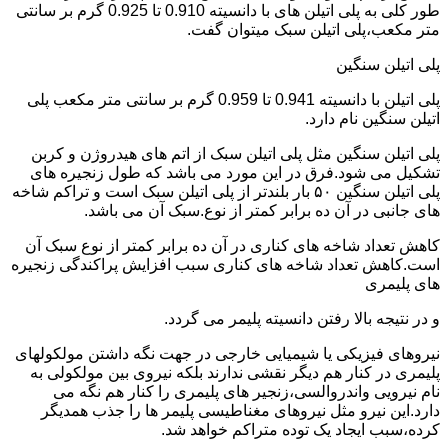
طور کلی به پلی اتیلن های با دانسیته 0.910 تا 0.925 گرم بر سانتی
متر مکعب،پلی اتیلن سبک میتوان گفت.
پلی اتیلن سنگین
پلی اتیلن با دانسیته 0.941 تا 0.959 گرم بر سانتی متر مکعب پلی
اتیلن سنگین نام دارد.
پلی اتیلن سنگین مثل پلی اتیلن سبک از اتم های هیدروژن و کربن
تشکیل می شود.فرق در این مورد می باشد که طول زنجیره های
پلی اتیلن سنگین ۵۰ بار بلندتر از پلی اتیلن سبک است و تراکم شاخه
های جانبی در آن ده برابر کمتر از نوع.سبک آن می باشد.
کاهش تعداد شاخه های کناری در آن ده برابر کمتر از نوع سبک آن
است.کاهش تعداد شاخه های کناری سبب افزایش پراکندگی زنجیره
های پلیمری
و در نتیجه بالا رفتن دانسیته پلیمر می گردد.
نیروهای فیزیکی یا شیمیایی خارجی در جهت نگه داشتن مولکولهای
پلیمری در کنار هم دیگر نقشی ندارند بلکه نیروی بین مولکولی به
نام نیرویی واندروالسی،زنجیر های پلیمری را کنار هم نگه می
دارد.این نیرو مثل نیروهای مغناطیسی پلیمر ها را جذب همدیگر
کرده،سبب ایجاد یک توده متراکم خواهد شد.