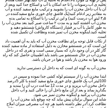
تخلیه ی آب،رسوبات را تا حد امکان با آب و اسکاچ جدا کنید وبعد از
آن با آب داخل مخزن آب را بشویید و ترکیب مایع سفید کننده و آب
به مقادیر زیر ادغام کنید(یک قاشق چای خوری مایع سفیدکننده در
۳٫۵ لیتر آب درست کنید) و این ترکیب را با اسکاچ به تمامی بدنه
مخزن آّب آغشته کنید و به مدت ۲ ساعت صبر کنید بعد مخزن آب را
به طور کامل با آب پر فشار (دستگاه کارواش) شستشو دهید و
تخلیه کنید.اینگونه مخزن آب تمیز شده ونظافت آن تکمیل شده
است.
از نکات قابل توجه برای نظافت مخزن آب که باید به آن اهمیت داد
این است که در شستشو مخازن به دلیل استفاده از ماده سفید کننده
گاز کلر در آن وجود دارد که بسیار سمی است و نفری که در داخل
مخزن آب در حال شستشو می باشد باید اطمینان حاصل کند که راه
ورود هوا به مخزن باز باشد و هوا در جریان باشد.
مخزن آب به گونه ای است که به داخل آن دسترسی ندارید
ابتدا مخزن آب را از سیستم لوله کشی جدا نموده و سپس در
100لیتر آب یک قاشق چای خوری مایع سفید کننده با کلر 5درصد
داخل مخزن آب بریزید و در مدت 12 ساعت درب آن را ببندید و
بگذارید بماند و بعد از آن مایع داخل آن را خالی کنید و آب داخل
مخزن آب پرکنید و اینگونه مخزن تمیز می شود.
شاید این سوال برایتان پیش بیاید که چه موقع باید مخزن آب را
نظافت کرد؟در نظر داشته باشید هر چه آب مصرفی میزان املاح