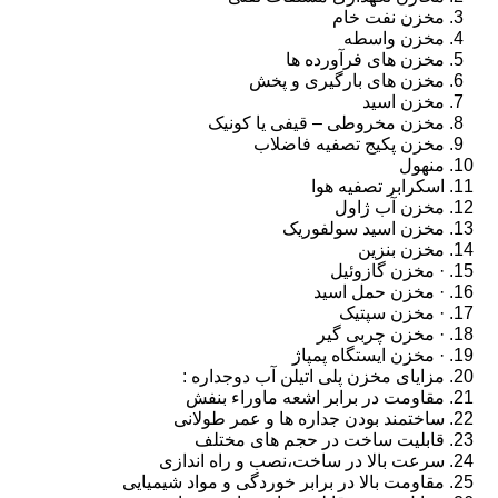
مخزن نفت خام
مخزن واسطه
مخزن های فرآورده ها
مخزن های بارگیری و پخش
مخزن اسید
مخزن مخروطی – قیفی یا کونیک
مخزن پکیج تصفیه فاضلاب
منهول
اسکرابر تصفیه هوا
مخزن آب ژاول
مخزن اسید سولفوریک
مخزن بنزین
· مخزن گازوئیل
· مخزن حمل اسید
· مخزن سپتیک
· مخزن چربی گیر
· مخزن ایستگاه پمپاژ
مزایای مخزن پلی اتیلن آب دوجداره :
مقاومت در برابر اشعه ماوراء بنفش
ساختمند بودن جداره ها و عمر طولانی
قابلیت ساخت در حجم های مختلف
سرعت بالا در ساخت،نصب و راه اندازی
مقاومت بالا در برابر خوردگی و مواد شیمیایی