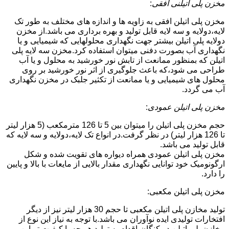
مخزن پلی اتیلنی افقی
:
مخزن پلی اتیلن افقی به زاویه ها و اندازه های مختلف به طور تک
لایه،دولایه و سه لایه قابل تولید و بهره برداری می باشد.از مخزن
دولایه پلی اتیلن بیشتر جهت نگهداری محلولهایی که شیمیایی و یا
نگهداری آب بصورت دفنی میتوان استفاده کرد.مخزن سه لایه پلی
اتیلن که بمنظور ممانعت از تابش نور خورشید به محلول و یا آب
طراحی می شود،که باعث جلوگیری از اثر نور خورشید بر روی
محلول های شیمیایی و یا ممانعت از تکثیر جلبک در مخزن نگهداری
آب می گردد.
مخزن پلی اتیلن عمودی
:
حجم مخزن پلی اتیلن را میتوان بین 5 تا 126 مترمکعب (5 هزار لیتر
تا 126 هزار لیتر) در نظر گرفت.در انواع تک لایه،دولایه و سه لایه که
قابل تولید می باشد.
مخزن پلی اتیلن عمودی همراه دیواره های تقویت شده و شکل
ارگونومیک خود توانایی نگهداری مقدار بالایی از مایعات با بالا و پایین
را دارد.
مخزن پلی اتیلن مکعبی:
تولید مخازن پلی اتیلن مکعبی تا حجم 30 هزار لیتر نیز از دیگر
افتخارات تولیدی ایده نوآوران می باشد.با توجه به نیاز این نوع از
مخازن پلی اتیلن در کنگان،اقدام به تولید هر چه با کیفیت تر این