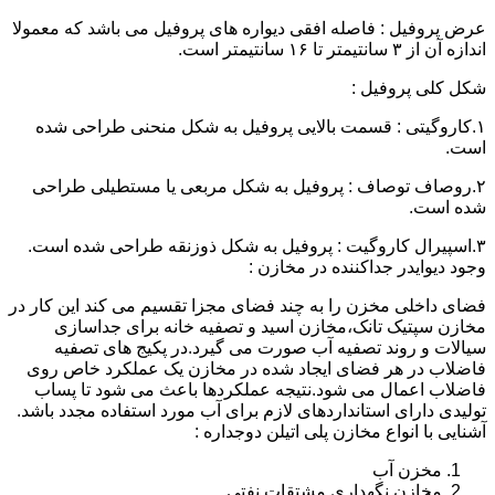
عرض پروفیل : فاصله افقی دیواره های پروفیل می باشد که معمولا
اندازه آن از ۳ سانتیمتر تا ۱۶ سانتیمتر است.
شکل کلی پروفیل :
۱.کاروگیتی : قسمت بالایی پروفیل به شکل منحنی طراحی شده
است.
۲.روصاف توصاف : پروفیل به شکل مربعی یا مستطیلی طراحی
شده است.
۳.اسپیرال کاروگیت : پروفیل به شکل ذوزنقه طراحی شده است.
وجود دیوایدر جداکننده در مخازن :
فضای داخلی مخزن را به چند فضای مجزا تقسیم می کند این کار در
مخازن سپتیک تانک،مخازن اسید و تصفیه خانه برای جداسازی
سیالات و روند تصفیه آب صورت می گیرد.در پکیج های تصفیه
فاضلاب در هر فضای ایجاد شده در مخازن یک عملکرد خاص روی
فاضلاب اعمال می شود.نتیجه عملکردها باعث می شود تا پساب
تولیدی دارای استانداردهای لازم برای آب مورد استفاده مجدد باشد.
آشنایی با انواع مخازن پلی اتیلن دوجداره :
مخزن آب
مخازن نگهداری مشتقات نفتی