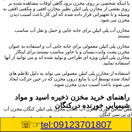
یا اینکه شخصی بر روی مخزن برود.گاهی اوقات مشاهده شده بر
روی بعضی از مخازن پلی اتیلن نظیر مخازن افقی و مکعبی افقی به
وسیله و یا تجهیزاتی قرار داده شده که این کار باعث آسیب دیدن
مخزن می شود.
مخازن آب پلی اتیلن برای جابه جایی و حمل و نقل آب مناسب
نیستند
مخازن پلی اتیلن معمولی برای جابه جایی آب و استفاده به عنوان
مخزن پشت وانت،نیسان و یا خاور مناسب نیستند.برای اینکار
مخازن پلی اتیلن ویژه ای طراحی و تولید شده اند و می توانید از آنها
استفاده نمایید.
استفاده از مخازن پلی اتیلن معمولی می تواند به دلیل تلاطم های
ایجاد شده توسط آب یا مایع درون مخزن که در حین حرکت ایجاد
می شوند باعث آسیب دیدن مخزن شوند.
راهنمای خرید مخزن ذخیره اسید و مواد
شیمیایی خورنده در کنگان
تلفن تماس فوری
مخزن آب کنگان,مخزن پلی اتیلن کنگان,مخزن آب
ای بی سی کنگان
مخزن ذخیره اسید و مواد شیمیایی باید به گونه ای تولید شوند که
☞☏
tel:09123701807
بتوانند در برابر چگالی نسبتا بالا و خورندگی انواع اسیدها مقاومت
کافی داشته باشند.به همین دلیل نمی توان در هر مخزنی اسید و مواد