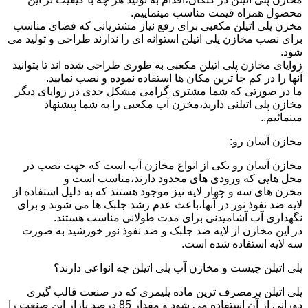
محصول همراه قیمت مناسب مینماییم.
مخزن پلی اتیلن مکعبی برای رفع نیاز مشتریانی که فضای مناسب
برای نصب مخازن پلی اتیلن استوانه ای را ندارند طراحی و تولید می
شود.
زوایای مخازن پلی اتیلن مکعبی به طوری طراحی شده اند تا بتوانید
آنها را در کم جا ترین مکان ها استفاده نموده و نصب نمایید.
ما در صورتی که شما مشتری گرامی مشکل جدی در زوایای دیگر
مخازن پلی اتیلنی دارید،مخزن آب مکعبی را به شما پیشنهاد
مینمائیم..
مخازن آسان رو:
مخازن آسان رو یکی از انواع مخازن آب است که جهت نصب در
محل هایی که ورودی های محدود دارند،مناسب است و
مخزن های سه و چهار لایه نیز موجود هستند که به دلیل استفاده از
لایه ضد نفوذ نور در آنها،باعث عدم رشد جلبک ها می شوند و برای
نگهداری آب آشامیدنی برای مدت طولانی مناسب هستند.
در این مخازن از لایه ضد جلبک و ضد نفوذ نور خورشید به صورت
سه لایه استفاده شده است.
پلی اتیلن چیست و مخازن آب پلی اتیلن چه انواعی دارند؟
پلی اتیلن پرمصرف ترین ماده پلیمری که در صنعت قالب گیری
دورانی از آن استفاده می شود و مقدار 85 درصد بازار این صنعت را