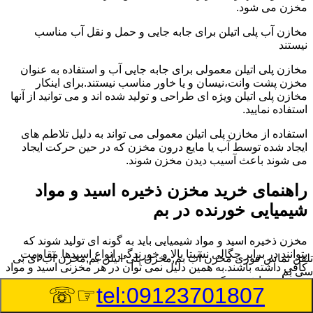
مخزن می شود.
مخازن آب پلی اتیلن برای جابه جایی و حمل و نقل آب مناسب
نیستند
مخازن پلی اتیلن معمولی برای جابه جایی آب و استفاده به عنوان
مخزن پشت وانت،نیسان و یا خاور مناسب نیستند.برای اینکار
مخازن پلی اتیلن ویژه ای طراحی و تولید شده اند و می توانید از آنها
استفاده نمایید.
استفاده از مخازن پلی اتیلن معمولی می تواند به دلیل تلاطم های
ایجاد شده توسط آب یا مایع درون مخزن که در حین حرکت ایجاد
می شوند باعث آسیب دیدن مخزن شوند.
راهنمای خرید مخزن ذخیره اسید و مواد
شیمیایی خورنده در بم
مخزن ذخیره اسید و مواد شیمیایی باید به گونه ای تولید شوند که
بتوانند در برابر چگالی نسبتا بالا و خورندگی انواع اسیدها مقاومت
تلفن تماس فوری
مخزن آب بم,مخزن پلی اتیلن بم,مخزن آب ای بی
کافی داشته باشند.به همین دلیل نمی توان در هر مخزنی اسید و مواد
سی بم
شیمیایی را ذخیره کرد.
☞☏
tel:09123701807
به گزارش ایسنا و بنابر اعلام سایت تخصصی مخزن آب بم،خرید