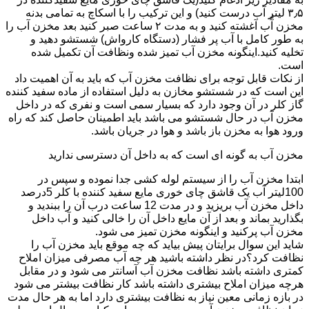
۳٫۵ لیتر آب درست کنید) و این ترکیب را با اسکاچ به تمامی بدنه
مخزن آّب آغشته کنید و به مدت ۲ ساعت صبر کنید بعد مخزن آب را
به طور کامل با آب پر فشار (دستگاه کارواش) شستشو دهید و
تخلیه کنید.اینگونه مخزن آب تمیز شده ونظافت آن تکمیل شده
است.
از نکات قابل توجه برای نظافت مخزن آب که باید به آن اهمیت داد
این است که در شستشو مخازن به دلیل استفاده از ماده سفید کننده
گاز کلر در آن وجود دارد که بسیار سمی است و نفری که در داخل
مخزن آب در حال شستشو می باشد باید اطمینان حاصل کند که راه
ورود هوا به مخزن باز باشد و هوا در جریان باشد.
مخزن آب به گونه ای است که به داخل آن دسترسی ندارید
ابتدا مخزن آب را از سیستم لوله کشی جدا نموده و سپس در
100لیتر آب یک قاشق چای خوری مایع سفید کننده با کلر 5درصد
داخل مخزن آب بریزید و در مدت 12 ساعت درب آن را ببندید و
بگذارید بماند و بعد از آن مایع داخل آن را خالی کنید و آب داخل
مخزن آب پرکنید و اینگونه مخزن تمیز می شود.
شاید این سوال برایتان پیش بیاید که چه موقع باید مخزن آب را
نظافت کرد؟در نظر داشته باشید هر چه آب مصرفی میزان املاح
کمتری داشته باشد نظافت مخزن آب آسانتر می شود و در مقابل
هرچه میزان املاح بیشتری داشته باشد کار نظافت بیشتر می شود
در بازه زمانی معین نیاز به نظافت بیشتری دارد اما به هر حال مدت