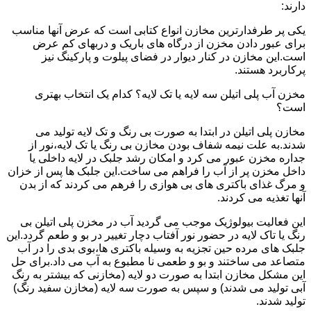
دارند:
یکی پر طرفدارترین مخازن انواع کتابی است که عرض آنها مناسب
برای عبور دادن مخزن از درگاه های باریک و دربهای کم عرض
است.این مخازن در کنار دیوار در فضای پیلوت و پارکینگ نیز
پرکاربرد هستند.
مخزن آب پلی اتیلن سه لایه یا تک لایه؟ کدام یک انتخاب بهتری
است؟
مخازن پلی اتیلن در ابتدا به صورت بی رنگ و تک لایه تولید می
شدند.به علت نیمه شفاف بودن مخازن بی رنگ یا تک لایه،نور از
جداره مخزن عبور می کرد و امکان رشد جلبک در لایه داخلی یا
داخل مخزن پر از آب را فراهم می ساخت.این جلبک ها پس از خزان
و مرگ غذای باکتری های بی هوازی را فرهم می کردند که از بدن
آنها تغذیه می کردند.
این فعالیت بیولوژیک موجب می گردید آب در مخزن پلی اتیلن بی
رنگ یا تاک لایه در حضور نور آفتاب دچار تغییر در بو و طعم گردد.این
جلبک های مرده حین تجزیه به وسیله باکتری ها،بوی بدی را در آب
متصاعد می ساختند و بو و طعمی نا مطبوع به آب می داد.برای حل
این مشکل مخازن ابتدا به صورت دو لایه (مخازنی که بیشتر به رنگ
آبی تولید می شدند) و سپس به صورت سه لایه (مخازن سفید رنگ)
تولید شدند.