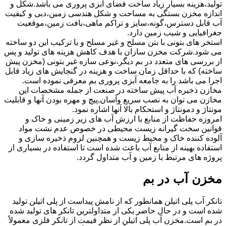
تولید،هزینه بسیار زیاد ساخت فضای آبزی پروری می باشد.شکل و
اندازه مخزن بستگی به مساحت و شکل هندسی زمین،دبی و کیفیت
آب قابل دسترس،گونه،سایز و تراکم ماهی،بافت زمین،موقعیت
جغرافیایی و شیب زمین دارد.
استخر های بتونی با بتن مسلح و غیر مسلح و یا ترکیب این دو ساخته
می شود.شرکت مخزن سازان با هدف کاهش هزینه های تولید و پس
از بررسی های متعدد در بم دیگر،نوعی سازه غیر بتونی (مخزن پیش
ساخته) که با حداقل زمان ساخت و هزینه در گنجایش های زیاد قابل
اجرا می باشد را به جامعه آبزی پروری بم معرفی نموده است.
مخازن ذخیره آب پیش ساخته در صنعت از جمله مشخصات این
مخازن می توان به نصب سریع وآسان,پیچ و مهره بودن آنها و قابلیت
مونتاژ و دمونتاژ و استحکام بالا آنها اشاره نمود.
امروزه حفاظت از منابع با ارزش آب های زیر زمینی و خاک و
قوانین سخت گیرانه زیست محیطی در خصوص عدم نشت مواد
آلوده کننده خاک و محیط زیست و همچنین لزوم ذخیره سازی و
استفاده بهینه از منابع آب باعث شده است تا استفاده در بسیاری از
پروژه های مرتبط با زمین و آب متداول گردد.
مخزن آب در بم
تانکر آب پلی اتیلن همانطور که از نامش پیداست از پلی اتیلن تولید
شده است و در حال حاضر یکی از متداولترین تانکر های تولید شده
در بم است.مخزن آب پلی اتیلن از نظر قیمت از تانکر فلزی معمولاً