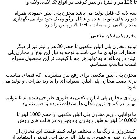
تا 126 هزار لیتر) در نظر گرفت.در انواع تک لایه،دولایه و
سه لایه که قابل تولید می باشد.مخزن پلی اتیلن عمودی همراه
دیواره های تقویت شده و شکل ارگونومیک خود توانایی نگهداری
مقدار بالایی از مایعات با PH بالا و پایین را دارد.
مخزن پلی اتیلن مکعبی
:
تولید مخازن پلی اتیلن مکعبی تا حجم 30 هزار لیتر نیز از دیگر
افتخارات تولیدی ما می باشد.با توجه به نیاز این نوع از مخازن پلی
اتیلن در بم،اقدام به تولید هر چه با کیفیت تر این محصول همراه
قیمت مناسب مینماییم.
مخزن پلی اتیلن مکعبی برای رفع نیاز مشتریانی که فضای مناسب
برای نصب مخازن پلی اتیلن استوانه ای را ندارند طراحی و تولید می
شود.
زوایای مخازن پلی اتیلن مکعبی به طوری طراحی شده اند تا بتوانید
آنها را در کم جا ترین مکان ها استفاده نموده و نصب نمایید.
ما توانایی داریم مخازن پلی اتیلن مکعبی از حجم 1000 لیتر تا
140.000 لیتر به طور روتاری و دوجداره در قالب های روش
اکستروژن با رنگ های مختلف تولید کنیم.قیمت این مخازن از
مخازن افقی و عمودی به دلیل الزام طراحی قویتر و استفاده از