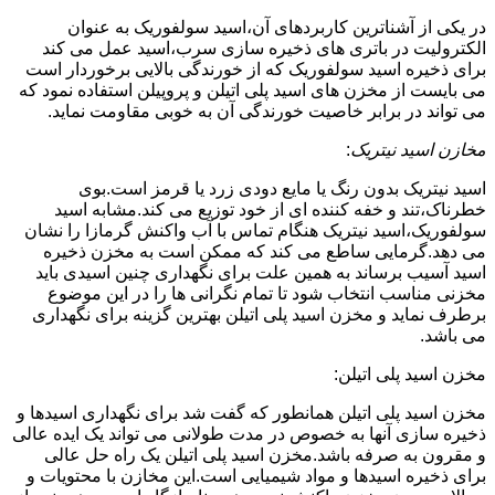
در یکی از آشناترین کاربردهای آن،اسید سولفوریک به عنوان
الکترولیت در باتری های ذخیره سازی سرب،اسید عمل می کند
برای ذخیره اسید سولفوریک که از خورندگی بالایی برخوردار است
می بایست از مخزن های اسید پلی اتیلن و پروپیلن استفاده نمود که
می تواند در برابر خاصیت خورندگی آن به خوبی مقاومت نماید.
مخازن اسید نیتریک
:
اسید نیتریک بدون رنگ یا مایع دودی زرد یا قرمز است.بوی
خطرناک،تند و خفه کننده ای از خود توزیع می کند.مشابه اسید
سولفوریک،اسید نیتریک هنگام تماس با آب واکنش گرمازا را نشان
می دهد.گرمایی ساطع می کند که ممکن است به مخزن ذخیره
اسید آسیب برساند به همین علت برای نگهداری چنین اسیدی باید
مخزنی مناسب انتخاب شود تا تمام نگرانی ها را در این موضوع
برطرف نماید و مخزن اسید پلی اتیلن بهترین گزینه برای نگهداری
می باشد.
مخزن اسید پلی اتیلن:
مخزن اسید پلی اتیلن همانطور که گفت شد برای نگهداری اسیدها و
ذخیره سازی آنها به خصوص در مدت طولانی می تواند یک ایده عالی
و مقرون به صرفه باشد.مخزن اسید پلی اتیلن یک راه حل عالی
برای ذخیره اسیدها و مواد شیمیایی است.این مخازن با محتویات و