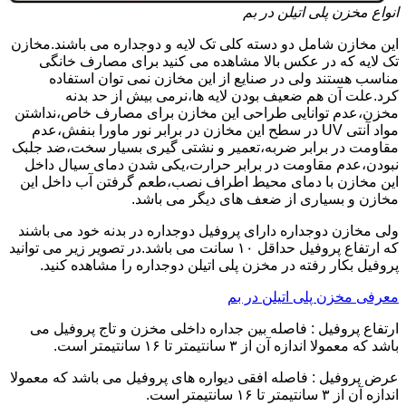
انواع مخزن پلی اتیلن در بم
این مخازن شامل دو دسته کلی تک لایه و دوجداره می باشند.مخازن
تک لایه که در عکس بالا مشاهده می کنید برای مصارف خانگی
مناسب هستند ولی در صنایع از این مخازن نمی توان استفاده
کرد.علت آن هم ضعیف بودن لایه ها،نرمی بیش از حد بدنه
مخزن،عدم توانایی طراحی این مخازن برای مصارف خاص،نداشتن
مواد آنتی UV در سطح این مخازن در برابر نور ماورا بنفش،عدم
مقاومت در برابر ضربه،تعمیر و نشتی گیری بسیار سخت،ضد جلبک
نبودن،عدم مقاومت در برابر حرارت،یکی شدن دمای سیال داخل
این مخازن با دمای محیط اطراف نصب،طعم گرفتن آب داخل این
مخازن و بسیاری از ضعف های دیگر می باشد.
ولی مخازن دوجداره دارای پروفیل دوجداره در بدنه خود می باشند
که ارتفاع پروفیل حداقل ۱۰ سانت می باشد.در تصویر زیر می توانید
پروفیل بکار رفته در مخزن پلی اتیلن دوجداره را مشاهده کنید.
معرفی مخزن پلی اتیلن در بم
ارتفاع پروفیل : فاصله بین جداره داخلی مخزن و تاج پروفیل می
باشد که معمولا اندازه آن از ۳ سانتیمتر تا ۱۶ سانتیمتر است.
عرض پروفیل : فاصله افقی دیواره های پروفیل می باشد که معمولا
اندازه آن از ۳ سانتیمتر تا ۱۶ سانتیمتر است.