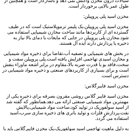
سیالات درون مخزن واکنش نمی دهد و ناسازگار است و همچنین از
طول عمر بالایی برخوردار است.
مخزن اسید پلی پروپیلن:
مخزن اسید پلی پروپیلن،یک پلیمر ترموپلاستیک است که در طیف
گسترده ای از کاربردها مانند ساخت مخازن شیمیایی استفاده می
شود.مخازن پلی پروپیلن در جایی که مایعات با دمای بالا نیاز به
ذخیره یا پردازش دارند ایده آل هستند.
در بخش های شیمیایی و تصفیه آب،تقاضا برای ذخیره مواد شیمیایی
و مخازن اسیدی تهاجمی افزایش یافته است.پلی پروپیلن سفت و
سخت،فاقد بو با قدرت ضربه بالا،مقاوم در برابر اشعه ماوراء بنفش
است و برای بسیاری از کاربردهای صنعتی و ذخیره مواد شیمیایی در
دسترس است.
مخزن اسید فایبرگلاس:
مخزن اسید فایبر گلاس روشی مقرون بصرفه برای ذخیره یکی از
مهمترین مواد شیمیایی صنعتی ارائه می دهد.همانطور که گفته شد
از اسید سولفوریک در تولید کود،ساخت مواد شیمیایی،پالایش
نفت،پردازش فلزات و تولید باتری های ذخیره سازی سرب،اسید
استفاده می گردد.
به دلیل ماهیت تهاجمی اسید سولفوریک،یک مخزن فایبرگلاس باید با