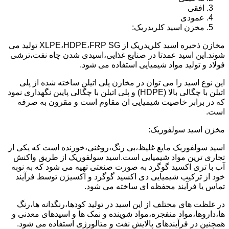
افقی
عمودی
مخزن اسید کلریدریک:
مخازن ذخیره اسید کلریدریک از XLPE،HDPE،FRP SG تولید می
شوند.این اسید عمدتا در صنایع غذایی،اسیدی شدن چاه نفت،ترشی
فولاد و تولید مواد شیمیایی استفاده می شود.
این نوع اسید را می توان در مخازن پلی اتیلن ساخته شده از پلی
اتیلن با چگالی بالا (HDPE) و پلی اتیلن با چگالی پایین نگهداری نمود
که در برابر خاصیت شیمیایی ان مقاوم است و مقرون به صرفه
است.
مخزن اسید سولفوریک:
اسید سولفوریک مایع غلیظ،بی رنگ،روغنی،خورنده است که یکی از
تجاری ترین مواد شیمیایی است.اسید سولفوریک از طریق واکنش
آب با تری اکسید گوگرد به صورت صنعتی تهیه می شود که به نوبه
خود از ترکیب شیمیایی دی اکسید گوگرد و اکسیژن توسط فرآیند
تماس یا فرآیند محفظه ای ساخته می شود.
در غلظت های مختلف از این اسید در تولید کودها،رنگدانه ها،رنگ
ها،داروها،مواد منفجره،مواد شوینده و نمک ها و اسیدهای معدنی و
همچنین در فرآیندهای پالایش نفت و متالورژی استفاده می شود.