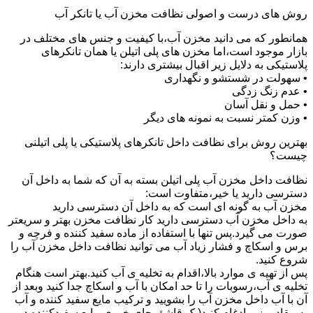
روش های درست و اصولی نظافت مخزن آب یا تانکر آب
همانطور که می دانید مخزن آب،با کیفیت و جنس های مختلف در
بازار موجود است،اما مخزن های پلی اتیلن یا همان تانکرهای
پلاستیکی به دلایل زیر اقبال بیشتری دارند:
• سهولت در شستشو و نگهداری
• عدم زنگ زدگی
• حمل و نقل آسان
• وزن کمتر نسبت به نمونه های دیگر
بهترین روش برای نظافت داخل تانکرهای پلاستیکی یا پلی اتیلنی
چیست؟
نظافت داخل مخزن آب پلی اتیلن بسته به آن که شما به داخل آن
دسترسی دارید یا خیر،متفاوت است:
مخزن آب به گونه ای است که به داخل آن دسترسی دارید
به داخل مخزن آب دسترسی دارید کار نظافت مخزن بهتر و سریعتر
صورت می گیرد.پس تنها با استفاده از ماده سفید کننده و فرچه و
برس و اسکاچ و فشار زیاد آب می توانید نظافت داخل مخزن آب را
شروع کنید.
پس از تهیه ی موارد بالا،اقدام به تخلیه ی آب کنید.بهتر است هنگام
تخلیه ی آب،رسوبات را تا حد امکان با آب و اسکاچ جدا کنید وبعد از
آن با آب داخل مخزن آب را بشویید و ترکیب مایع سفید کننده و آب
به مقادیر زیر ادغام کنید(یک قاشق چای خوری مایع سفیدکننده در