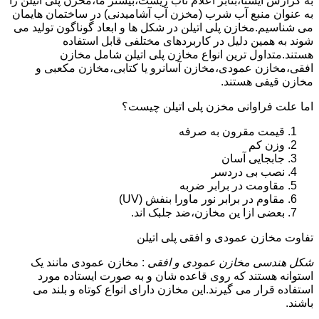
به گزارش ایسنا،بنابر اعلام ناب زیست،بیشتر ما،مخزن پلی اتیلن را
به عنوان منبع آب شرب (مخزن آب آشامیدنی) در ساختمان هایمان
می شناسیم.مخازن پلی اتیلن در شکل ها و ابعاد گوناگون تولید می
شوند به همین دلیل در کاربردهای مختلفی قابل استفاده
هستند.متداول ترین انواع مخازن پلی اتیلن شامل مخازن
افقی،مخازن عمودی،مخازن آسانرو یا کتابی،مخازن مکعبی و
مخازن قیفی هستند.
اما علت فراوانی مخزن پلی اتیلن چیست؟
قیمت مقرون به صرفه
وزن کم
جابجایی آسان
نصب بی دردسر
مقاومت در برابر ضربه
مقاوم در برابر نور ماورا بنفش (UV)
بعضی ازا ین مخازن،ضد جلبک اند.
تفاوت مخازن عمودی و افقی پلی اتیلن
شکل هندسی مخازن عمودی و افقی
: مخازن عمودی مانند یک
استوانه هستند که روی قاعده شان و به صورت ایستاده مورد
استفاده قرار می گیرند.این مخازن دارای انواع کوتاه و بلند می
باشند.