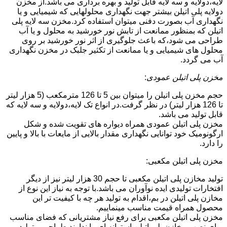
لایه،دولایه و سه لایه قابل تولید و بهره برداری می باشد.از مخزن
دولایه پلی اتیلن بیشتر جهت نگهداری محلولهایی که شیمیایی و یا
نگهداری آب بصورت دفنی میتوان استفاده کرد.مخزن سه لایه پلی
اتیلن که بمنظور ممانعت از تابش نور خورشید به محلول و یا آب
طراحی می شود،که باعث جلوگیری از اثر نور خورشید بر روی
محلول های شیمیایی و یا ممانعت از تکثیر جلبک در مخزن نگهداری
آب می گردد.
مخزن پلی اتیلن عمودی
:
حجم مخزن پلی اتیلن را میتوان بین 5 تا 126 مترمکعب (5 هزار لیتر
تا 126 هزار لیتر) در نظر گرفت.در انواع تک لایه،دولایه و سه لایه که
قابل تولید می باشد.
مخزن پلی اتیلن عمودی همراه دیواره های تقویت شده و شکل
ارگونومیک خود توانایی نگهداری مقدار بالایی از مایعات با بالا و پایین
را دارد.
مخزن پلی اتیلن مکعبی:
تولید مخازن پلی اتیلن مکعبی تا حجم 30 هزار لیتر نیز از دیگر
افتخارات تولیدی ایده نوآوران می باشد.با توجه به نیاز این نوع از
مخازن پلی اتیلن در بم،اقدام به تولید هر چه با کیفیت تر این
محصول همراه قیمت مناسب مینماییم.
مخزن پلی اتیلن مکعبی برای رفع نیاز مشتریانی که فضای مناسب
برای نصب مخازن پلی اتیلن استوانه ای را ندارند طراحی و تولید می