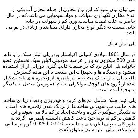
می توان بیان نمود که این نوع مخازن از جمله مخزن آب یکی از
انواع مخازن نگهداری سیالات و مواد شیمیایی می باشد.که در حال
حاضر به علت قیمت مناسب،وزن کم و سهولت در جابه
جایی،نسبت به دیگر انواع مخازن دارای متقاضیان زیادی در بم می
باشد.
پلی اتیلن سبک:
در سال 1961 میلادی کمپانی اکواستار پودر پلی اتیلن سبک را با دانه
بندی 500 میکرون به بازار عرضه نمود.پلی اتیلن سبک نخستین عضو
خانواده پلی اتیلن بود که در صنعت قالب گیری دورانی از آن استفاده
میشود و دستگاه ها و تجهیزات این صنعت با این ماده گسترش
یافتند.پلی اتیلن سبک مشابه سایر پلیمرها از زنجیره های بلند تشکیل
شده از گروه های کوچک مولکولی به نام: (مونومر) متصل به یکدیگر
به وجود آمده است.
پلی اتیلن سبک شامل اتم های کربن و هیدروژن و تعداد زیادی شاخه
های جانبی می شود.این شاخه ها از نزدیک شدن زنجیره های اصلی
به یکدیگر جلوگیری کرده و باعث ایجاد تراکم بالا می شوند و این
کاهش تراکم به نوبه خود باعث کاهش دانسیته پلیمر می گردد.به
طور کلی به پلی اتیلن های با دانسیته 0.910 تا 0.925 گرم بر سانتی
متر مکعب،پلی اتیلن سبک میتوان گفت.