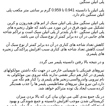
پلی اتیلن سنگین
پلی اتیلن با دانسیته 0.941 تا 0.959 گرم بر سانتی متر مکعب پلی
اتیلن سنگین نام دارد.
پلی اتیلن سنگین مثل پلی اتیلن سبک از اتم های هیدروژن و کربن
تشکیل می شود.فرق در این مورد می باشد که طول زنجیره های
پلی اتیلن سنگین ۵۰ بار بلندتر از پلی اتیلن سبک است و تراکم شاخه
های جانبی در آن ده برابر کمتر از نوع.سبک آن می باشد.
کاهش تعداد شاخه های کناری در آن ده برابر کمتر از نوع سبک آن
است.کاهش تعداد شاخه های کناری سبب افزایش پراکندگی زنجیره
های پلیمری
و در نتیجه بالا رفتن دانسیته پلیمر می گردد.
نیروهای فیزیکی یا شیمیایی خارجی در جهت نگه داشتن مولکولهای
پلیمری در کنار هم دیگر نقشی ندارند بلکه نیروی بین مولکولی به
نام نیرویی واندروالسی،زنجیر های پلیمری را کنار هم نگه می
دارد.این نیرو مثل نیروهای مغناطیسی پلیمر ها را جذب همدیگر
کرده،سبب ایجاد یک توده متراکم خواهد شد.
در یک جمع بندی کلی می توان بیان کرد که بالا بردن میزان
کریستالی شدن موجب افزایش دانسیته و جمع شوندگی و بهبود
استحکام کششی و خمشی و مقاومت شیمیایی و گرمایی پلیمر و