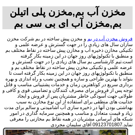
مخزن آب بم,مخزن پلی اتیلن
بم,مخزن آب ای بی سی بم
فروش مخزن آب در بم
و مخزن پیش ساخته در بم شرکت مخزن
سازان سال های زیادی را در جهت گسترش و عرضه علمی و
تکنیکی مخازن ذخیره آب و مخازن پیش ساخته در نقاط مختلف بم
و منطبق با تکنولوژیهای روز جهان در این زمینه بکار گرفته
است.تیم کارشناسی بم سال های زیادی را در جهت گسترش و
عرضه علمی و تکنیکی مخزن پیش ساخته در نقاط مختلف بم و
منطبق با تکنولوژیهای روز جهان در این زمینه بکار گرفته است تا
بتواند با بهترین طراحی و سازه و همچنین نصب و راه اندازی و بهره
برداری سریع در کوتاهترین زمان و خدمات پشتیبانی مناسب و قابل
توجه پس از فروش برای مصرف کنندگان و تضامینی قوی و کافی و
طولانی جهت آسودگی خاطر مشتریان پس از فروش و ایجاد
جذابیت های منطقی برای استفاده از این نوع مخازن به سبب
بهداشتی بودن آنها در ذخیره سازی آب آشامیدنی و سالم برای مدت
زیاد و قیمت متعادل و مناسب و همچنین سرمایه گذاری در امور
شبکه های آبرسانی مشتریان در همه نقاط بم مخازنی را معرفی
نماید.09123701807 آقای سلیمان مجردی