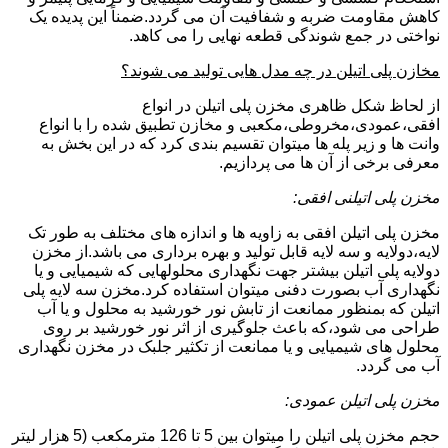
کاهش مقاومت ضربه و شفافیت آن می گردد.ضمناً این پدیده یک
نواختی در جمع شوندگی قطعه نهایی را می کاهد.
مخازن پلی اتیلن در چه مدل هایی تولید می شوند؟
از لحاظ شکل ظاهری مخزن پلی اتیلن در انواع
افقی،عمودی،مخروطی،مکعبی و مخازن تطبیق شده را با انواع
وانت ها و زیر پله ها میتوان تقسیم بندی کرد که در این بخش به
معرفی برخی از آن ها می پردازیم.
مخزن پلی اتیلنی افقی:
مخزن پلی اتیلن افقی به زاویه ها و اندازه های مختلف به طور تک
لایه،دولایه و سه لایه قابل تولید و بهره برداری می باشد.از مخزن
دولایه پلی اتیلن بیشتر جهت نگهداری محلولهایی که شیمیایی و یا
نگهداری آب بصورت دفنی میتوان استفاده کرد.مخزن سه لایه پلی
اتیلن که بمنظور ممانعت از تابش نور خورشید به محلول و یا آب
طراحی می شود،که باعث جلوگیری از اثر نور خورشید بر روی
محلول های شیمیایی و یا ممانعت از تکثیر جلبک در مخزن نگهداری
آب می گردد.
مخزن پلی اتیلن عمودی:
حجم مخزن پلی اتیلن را میتوان بین 5 تا 126 مترمکعب (5 هزار لیتر