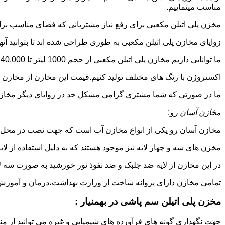
مناسب مینماییم.
مخزن پلی اتیلن مکعبی برای رفع نیاز مشتریانی که فضای مناسب برای
زوایای مخازن پلی اتیلن مکعبی به طوری طراحی شده اند تا بتوانید آنها
ما توانایی داریم مخازن پلی اتیلن مکعبی از حجم 1000 لیتر تا 140.000 لیتر به طور روتاری و دوجداره در قالب های روش
اکستروژن با رنگ های مختلف تولید کنیم.قیمت این مخازن از مخازن ا
ما در صورتی که شما مشتری گرامی مشکل جد در زوایای دیگر مخازن پل
مخازن آسان رو
:
مخازن آسان رو یکی از انواع مخازن آب است که جهت نصب در محل 
مخزن های سه و چهار لایه نیز موجود هستند که به دلیل استفاده از ل
در این مخازن از لایه ضد جلبک و ضد نفوذ نور خورشید به صورت سه ل
تمامی مخازن دارای پروانه ساخت از وزارت بهداشت،درمان و آموزش پزشکی هستند و از موا
مخزن پلی اتیلن سم پاشی در بهمنیار :
جهت نگهداری گونه های فرآورده های شیمیایی و غیره می توانید از منب