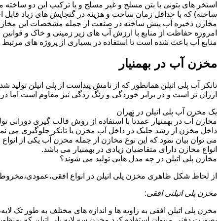
استخر های بتونی با بتن مسلح و غیر مسلح و یا ترکیب این دو ساخت
ساخته) که با حداقل زمان ساخت و هزینه در گنجایش های زیاد قابل اج
مخازن ذخیره آب پیش ساخته در صنعت از جمله مشخصات این مخازن می تو
امروزه حفاظت از منابع با ارزش آب های زیر زمینی و خاک و قوانی
منابع آب باعث شده است تا استفاده در بسیاری از پروژه های مرتبط ب
مخزن آب در بهمنیار
تانکر آب پلی اتیلن همانطور که از نامش پیداست از پلی اتیلن تولید ش
ارزان تر است و در برابر خوردگی و زنگ زدگی نیز مقاوم است اما در
یک مخزن آب پلی اتیلن در تهران
مخازن آب در بهمنیار عمدتاً با استفاده از روش قالب گیری دورانی ت
داخل مخزن از رشد جلبک در داخل آب مخزن یا تانکر جلوگیری می نمای
می توان بیان نمود که این نوع مخازن از جمله مخزن آب یکی از انو
انواع مخازن دارای متقاضیان زیادی در بهمنیار می باشد.
مخازن پلی اتیلن در چه مدل هایی تولید می شوند؟
از لحاظ شکل ظاهری مخزن پلی اتیلن در انواع افقی،عمودی،مخروطی،مک
مخزن پلی اتیلنی افقی
:
مخزن پلی اتیلن افقی به زاویه ها و اندازه های مختلف به طور تک لایه،
بصورت دفنی میتوان استفاده کرد.مخزن سه لایه پلی اتیلن که بمنظور