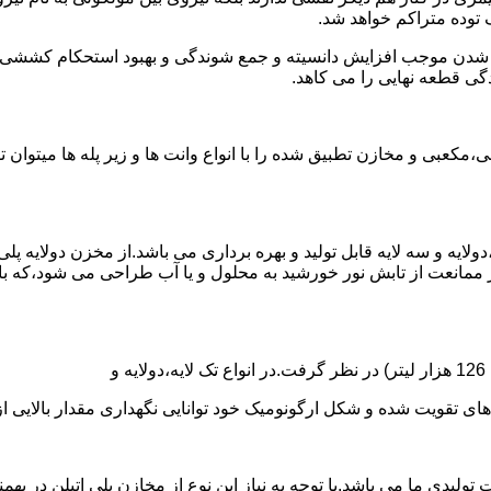
توده متراکم خواهد شد.
الی شدن موجب افزایش دانسیته و جمع شوندگی و بهبود استحکام کشش
گی قطعه نهایی را می کاهد.
عبی و مخازن تطبیق شده را با انواع وانت ها و زیر پله ها میتوان 
دولایه و سه لایه قابل تولید و بهره برداری می باشد.از مخزن دولایه پ
 ممانعت از تابش نور خورشید به محلول و یا آب طراحی می شود،که با
ه و شکل ارگونومیک خود توانایی نگهداری مقدار بالایی از مایعات با PH بالا و پا
30 هزار لیتر نیز از دیگر افتخارات تولیدی ما می باشد.با توجه به نیاز این نوع از مخازن 