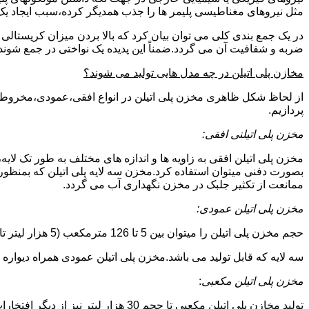
مثل نیروهای مغناطیسی پلیمر ها را جذب همدیگر کرده،سبب ایجاد یک 
در یک جمع بندی کلی می توان بیان کرد که بالا بردن میزان کریست
ضربه و شفافیت آن می گردد.ضمناً این پدیده یک نواختی در جمع شوند
مخازن پلی اتیلن در چه مدل هایی تولید می شوند؟
از لحاظ شکل ظاهری مخزن پلی اتیلن در انواع افقی،عمودی،مخروطی،مک
پردازیم.
مخزن پلی اتیلنی افقی:
مخزن پلی اتیلن افقی به زاویه ها و اندازه های مختلف به طور تک لایه،
بصورت دفنی میتوان استفاده کرد.مخزن سه لایه پلی اتیلن که بمنظور
ممانعت از تکثیر جلبک در مخزن نگهداری آب می گردد.
مخزن پلی اتیلن عمودی:
حجم مخزن پلی اتیلن را میتوان بین 5 تا 126 مترمکعب (5 هزار لیتر تا 126 هزار لیتر) در نظر گرفت.در انواع تک لایه،دولایه و
سه لایه که قابل تولید می باشد.مخزن پلی اتیلن عمودی همراه دیواره های تقویت شد
مخزن پلی اتیلن مکعبی
:
تولید مخازن پلی اتیلن مکعبی تا حجم 