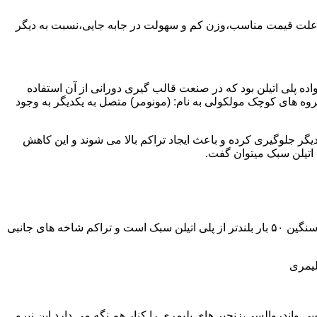
به علت قیمت مناسب،وزن کم و سهولت در جابه جایی،نسبت به دیگر
ه نمود.پلی اتیلن سبک نخستین عضو خانواده پلی اتیلن بود که در صنعت قالب گیری دورانی از آن استفاده
روه های کوچک مولکولی به نام: (مونومر) متصل به یکدیگر به وجود
گر جلوگیری کرده و باعث ایجاد تراکم بالا می شوند و این کاهش
پلی اتیلن سنگین مثل پلی اتیلن سبک از اتم های هیدروژن و کربن تشکیل می شود.فرق در این مورد می باشد که طول زنجیره های پلی اتیلن سنگین ۵۰ بار بلندتر از پلی اتیلن سبک است و تراکم شاخه های جانبی
لیمری
ی واندروالسی،زنجیر های پلیمری را کنار هم نگه می دارد.این نیرو