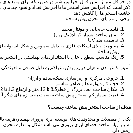
در حداقل متراژ زمین قابل اجرا میباشند در صورتیکه برای منبع های ب
ذکر است که افزایش قطر استخر ها یا افزایش تعداد و نحوه چیدمان 
حاشیه استخر ها را کاهش دهد.
برخی از مزایای مخزن پیش ساخته
قابلیت جابجایی و مونتاژ مجدد
زمان ساخت بسیار کوتاه( یک روز)
خاصیت ضد UV
مقاومت بالای اسکلت فلزی به دلیل سینوس و شکل استوانه ای
پیش ساخته
رنگ مناسب سطح داخلی با استانداردهای بهداشتی در استخر پ
آسیب کمتر بدن ماهیان در پرورش متراکم به دلیل صافی و لغزندگی 
خروجی مرکزی و زیر سازی سبک،ساده و ارزان
حجم کم دیواره ها و ظاهر مناسب
امکان ساخت ابعاد بزرگ از قطر3.5 تا 12 متر و ارتفاع 1.2 تا 2.2 متر
قیمت بسیار کم استخر پیش ساخته نسبت به سازه های دیگر آب
هدف از ساخت استخر پیش ساخته چیست؟
یکی از معضلات و محدودیت های توسعه آبزی پروری بهمنیار،هزینه بالای 
بسیار زیاد ساخت فضای آبزی پروری می باشد.شکل و اندازه مخزن 
زمین دارد.