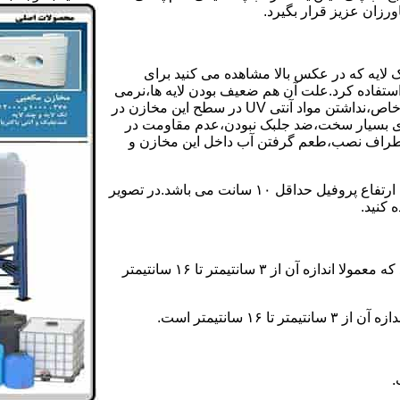
رزان عزیز قرار بگیرد.
 لایه که در عکس بالا مشاهده می کنید برای
ستفاده کرد.علت آن هم ضعیف بودن لایه ها،نرمی
بیش از حد بدنه مخزن،عدم توانایی طراحی این مخازن برای مصارف خاص،نداشتن مواد آنتی UV در سطح این مخازن در
یری بسیار سخت،ضد جلبک نبودن،عدم مقاومت در
اطراف نصب،طعم گرفتن آب داخل این مخازن و
ولی مخازن دوجداره دارای پروفیل دوجداره در بدنه خود می باشند که ارتفاع پروفیل حداقل ۱۰ سانت می باشد.در تصویر
 کنید.
ارتفاع پروفیل : فاصله بین جداره داخلی مخزن و تاج پروفیل می باشد که معمولا اندازه آن از ۳ سانتیمتر تا ۱۶ سانتیمتر
سانتیمتر است.