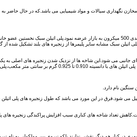
اع مخازن نگهداری سیالات و مواد شیمیایی می باشد.که در حال حاضر 
در سال 1961 میلادی کمپانی اکواستار پودر پلی اتیلن سبک را با دانه بندی 500 میکرون به بازار عرض
لی اتیلن سبک مشابه سایر پلیمرها از زنجیره های بلند تشکیل شده از گ
ی جانبی می شود.این شاخه ها از نزدیک شدن زنجیره های اصلی به یکدی
سانتی متر مکعب،پلی اتیلن سبک میتوان گفت.
ست.کاهش تعداد شاخه های کناری سبب افزایش پراکندگی زنجیره های پ
ی در کنار هم دیگر نقشی ندارند بلکه نیروی بین مولکولی به نام نیروی