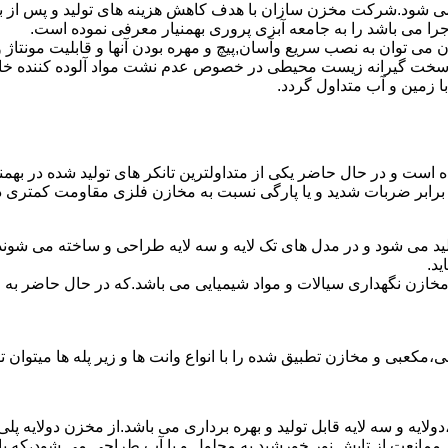
ه می شود.شرکت مخزن سازان با هدف کاهش هزینه های تولید و پس از ب
را می باشد را به جامعه آبزی پروری بهمنیار معرفی نموده است.
ان به نصب سریع وآسان,پیچ و مهره بودن آنها و قابلیت مونتاژ و دمون
ن سخت گیرانه زیست محیطی در خصوص عدم نشت مواد آلوده کننده خاک
ا زمین و آب متداول گردد.
ده است و در حال حاضر یکی از متداولترین تانکر های تولید شده در بهمن
 برابر ضربات شدید و یا پارگی نسبت به مخازن فلزی مقاومت کمتری دا
ولید می شود و در مدل های تک لایه و سه لایه طراحی و ساخته می شوند.
د.
اع مخازن نگهداری سیالات و مواد شیمیایی می باشد.که در حال حاضر 
عبی و مخازن تطبیق شده را با انواع وانت ها و زیر پله ها میتوان ت
دولایه و سه لایه قابل تولید و بهره برداری می باشد.از مخزن دولایه پ
 ممانعت از تابش نور خورشید به محلول و یا آب طراحی می شود،که با