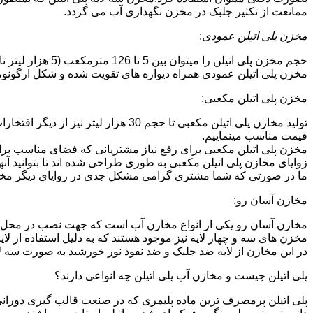
ممانعت از تکثیر جلبک در مخزن نگهداری آب می گردد.
مخزن پلی اتیلن عمودی
:
حجم مخزن پلی اتیلن را میتوان بین 5 تا 126 مترمکعب (5 هزار لیتر تا 126 هزار لیتر) در نظر گرفت.در انواع تک لایه،دولایه و سه لایه که قابل تولید می باشد.
مخزن پلی اتیلن عمودی همراه دیواره های تقویت شده و شکل ارگونومیک خو
مخزن پلی اتیلن مکعبی:
تولید مخازن پلی اتیلن مکعبی تا حجم 0
قیمت مناسب مینماییم.
مخزن پلی اتیلن مکعبی برای رفع نیاز مشتریانی که فضای مناسب برای
زوایای مخازن پلی اتیلن مکعبی به طوری طراحی شده اند تا بتوانید آنها
ما در صورتی که شما مشتری گرامی مشکل جدی در زوایای دیگر مخازن پ
مخازن آسان رو:
مخازن آسان رو یکی از انواع مخازن آب است که جهت نصب در محل 
مخزن های سه و چهار لایه نیز موجود هستند که به دلیل استفاده از ل
در این مخازن از لایه ضد جلبک و ضد نفوذ نور خورشید به صورت سه ل
پلی اتیلن چیست و مخازن آب پلی اتیلن چه انواعی دارند؟