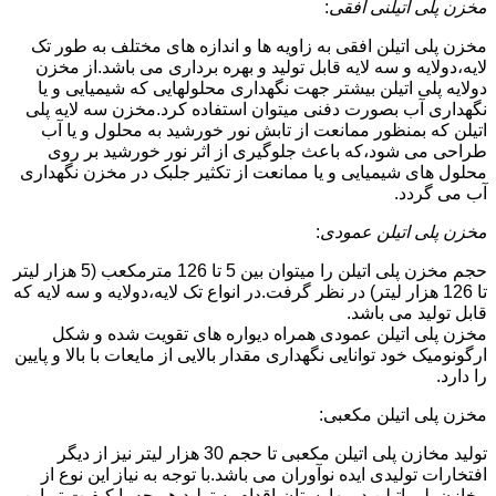
مخزن پلی اتیلنی افقی
:
مخزن پلی اتیلن افقی به زاویه ها و اندازه های مختلف به طور تک
لایه،دولایه و سه لایه قابل تولید و بهره برداری می باشد.از مخزن
دولایه پلی اتیلن بیشتر جهت نگهداری محلولهایی که شیمیایی و یا
نگهداری آب بصورت دفنی میتوان استفاده کرد.مخزن سه لایه پلی
اتیلن که بمنظور ممانعت از تابش نور خورشید به محلول و یا آب
طراحی می شود،که باعث جلوگیری از اثر نور خورشید بر روی
محلول های شیمیایی و یا ممانعت از تکثیر جلبک در مخزن نگهداری
آب می گردد.
مخزن پلی اتیلن عمودی
:
حجم مخزن پلی اتیلن را میتوان بین 5 تا 126 مترمکعب (5 هزار لیتر
تا 126 هزار لیتر) در نظر گرفت.در انواع تک لایه،دولایه و سه لایه که
قابل تولید می باشد.
مخزن پلی اتیلن عمودی همراه دیواره های تقویت شده و شکل
ارگونومیک خود توانایی نگهداری مقدار بالایی از مایعات با بالا و پایین
را دارد.
مخزن پلی اتیلن مکعبی:
تولید مخازن پلی اتیلن مکعبی تا حجم 30 هزار لیتر نیز از دیگر
افتخارات تولیدی ایده نوآوران می باشد.با توجه به نیاز این نوع از
مخازن پلی اتیلن در بهارستان،اقدام به تولید هر چه با کیفیت تر این