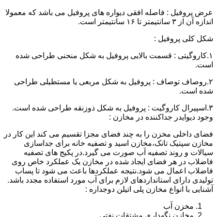
عرض پروفیل : فاصله افقی دیواره های پروفیل می باشد که معمولا
اندازه آن از ۳ سانتیمتر تا ۱۶ سانتیمتر است.
شکل کلی پروفیل :
۱.کاروگیتی : قسمت بالایی پروفیل به شکل منحنی طراحی شده
است.
۲.روصاف توصاف : پروفیل به شکل مربعی یا مستطیلی طراحی
شده است.
۳.اسپیرال کاروگیت : پروفیل به شکل ذوزنقه طراحی شده است.
وجود دیوایدر جداکننده در مخازن :
فضای داخلی مخزن را به چند فضای مجزا تقسیم می کند این کار در
مخازن سپتیک تانک،مخازن اسید و تصفیه خانه برای جداسازی
سیالات و روند تصفیه آب صورت می گیرد.در پکیج های تصفیه
فاضلاب در هر فضای ایجاد شده در مخازن یک عملکرد خاص روی
فاضلاب اعمال می شود.نتیجه عملکردها باعث می شود تا پساب
تولیدی دارای استانداردهای لازم برای آب مورد استفاده مجدد باشد.
آشنایی با انواع مخازن پلی اتیلن دوجداره :
مخزن آب
مخازن نگهداری مشتقات نفتی