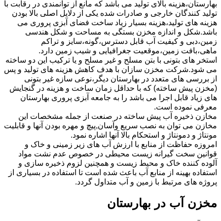
بهارستان،هزینه بالای تولید می باشد که مانع از توانمندی در رقابت با
تولید کنندگان خارجی و صادرات شده یکی از دلایل اصلی بالا بودن
هزینه های تولید،هزینه بسیار زیاد ساخت فضای آبزی پروری می
باشد.شکل و اندازه مخزن بستگی به مساحت و شکل هندسی
زمین،دبی و کیفیت آب قابل دسترس،گونه،سایز و تراکم
ماهی،بافت زمین،موقعیت جغرافیایی و شیب زمین دارد.
استخر های بتونی با بتن مسلح و غیر مسلح و یا ترکیب این دو ساخته
می شود.شرکت مخزن سازان با هدف کاهش هزینه های تولید و پس
از بررسی های متعدد در بهارستان دیگر،نوعی سازه غیر بتونی
(مخزن پیش ساخته) که با حداقل زمان ساخت و هزینه در گنجایش
های زیاد قابل اجرا می باشد را به جامعه آبزی پروری بهارستان
معرفی نموده است.
مخازن ذخیره آب پیش ساخته در صنعت از جمله مشخصات این
مخازن می توان به نصب سریع وآسان,پیچ و مهره بودن آنها و قابلیت
مونتاژ و دمونتاژ و استحکام بالا آنها اشاره نمود.
امروزه حفاظت از منابع با ارزش آب های زیر زمینی و خاک و
قوانین سخت گیرانه زیست محیطی در خصوص عدم نشت مواد
آلوده کننده خاک و محیط زیست و همچنین لزوم ذخیره سازی و
استفاده بهینه از منابع آب باعث شده است تا استفاده در بسیاری از
پروژه های مرتبط با زمین و آب متداول گردد.
مخزن آب در بهارستان