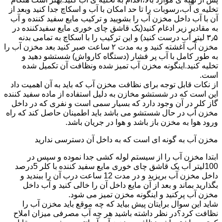
تخلیه ی آب،رسوبات را تا حد امکان با آب و اسکاچ جدا کنید وبعد از
آن با آب داخل مخزن آب را بشویید و ترکیب مایع سفید کننده و آب
به مقادیر زیر ادغام کنید(یک قاشق چای خوری مایع سفیدکننده در
۳٫۵ لیتر آب درست کنید) و این ترکیب را با اسکاچ به تمامی بدنه
مخزن آّب آغشته کنید و به مدت ۲ ساعت صبر کنید بعد مخزن آب را
به طور کامل با آب پر فشار (دستگاه کارواش) شستشو دهید و
تخلیه کنید.اینگونه مخزن آب تمیز شده ونظافت آن تکمیل شده
است.
از نکات قابل توجه برای نظافت مخزن آب که باید به آن اهمیت داد
این است که در شستشو مخازن به دلیل استفاده از ماده سفید کننده
گاز کلر در آن وجود دارد که بسیار سمی است و نفری که در داخل
مخزن آب در حال شستشو می باشد باید اطمینان حاصل کند که راه
ورود هوا به مخزن باز باشد و هوا در جریان باشد.
مخزن آب به گونه ای است که به داخل آن دسترسی ندارید
ابتدا مخزن آب را از سیستم لوله کشی جدا نموده و سپس در
100لیتر آب یک قاشق چای خوری مایع سفید کننده با کلر 5درصد
داخل مخزن آب بریزید و در مدت 12 ساعت درب آن را ببندید و
بگذارید بماند و بعد از آن مایع داخل آن را خالی کنید و آب داخل
مخزن آب پرکنید و اینگونه مخزن تمیز می شود.
شاید این سوال برایتان پیش بیاید که چه موقع باید مخزن آب را
نظافت کرد؟در نظر داشته باشید هر چه آب مصرفی میزان املاح