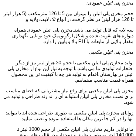
مخزن پلی اتیلن عمودی:
حجم مخزن پلی اتیلن را میتوان بین 5 تا 126 مترمکعب (5 هزار لیتر
تا 126 هزار لیتر) در نظر گرفت.در انواع تک لایه،دولایه و
سه لایه که قابل تولید می باشد.مخزن پلی اتیلن عمودی همراه
دیواره های تقویت شده و شکل ارگونومیک خود توانایی نگهداری
مقدار بالایی از مایعات با PH بالا و پایین را دارد.
مخزن پلی اتیلن مکعبی
:
تولید مخازن پلی اتیلن مکعبی تا حجم 30 هزار لیتر نیز از دیگر
افتخارات تولیدی ما می باشد.با توجه به نیاز این نوع از مخازن پلی
اتیلن در بهارستان،اقدام به تولید هر چه با کیفیت تر این محصول
همراه قیمت مناسب مینماییم.
مخزن پلی اتیلن مکعبی برای رفع نیاز مشتریانی که فضای مناسب
برای نصب مخازن پلی اتیلن استوانه ای را ندارند طراحی و تولید می
شود.
زوایای مخازن پلی اتیلن مکعبی به طوری طراحی شده اند تا بتوانید
آنها را در کم جا ترین مکان ها استفاده نموده و نصب نمایید.
ما توانایی داریم مخازن پلی اتیلن مکعبی از حجم 1000 لیتر تا
140.000 لیتر به طور روتاری و دوجداره در قالب های روش