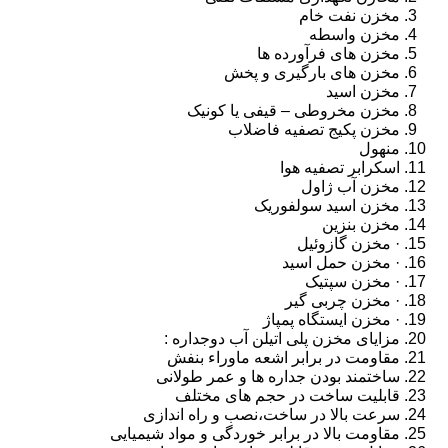
مخزن نفت خام
مخزن واسطه
مخزن های فرآورده ها
مخزن های بارگیری و پخش
مخزن اسید
مخزن مخروطی – قیفی یا کونیک
مخزن پکیج تصفیه فاضلاب
منهول
اسکرابر تصفیه هوا
مخزن آب ژاول
مخزن اسید سولفوریک
مخزن بنزین
· مخزن گازوئیل
· مخزن حمل اسید
· مخزن سپتیک
· مخزن چربی گیر
· مخزن ایستگاه پمپاژ
مزایای مخزن پلی اتیلن آب دوجداره :
مقاومت در برابر اشعه ماوراء بنفش
ساختمند بودن جداره ها و عمر طولانی
قابلیت ساخت در حجم های مختلف
سرعت بالا در ساخت،نصب و راه اندازی
مقاومت بالا در برابر خوردگی و مواد شیمیایی