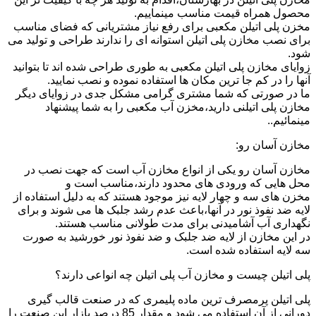
محصول همراه قیمت مناسب مینماییم.
مخزن پلی اتیلن مکعبی برای رفع نیاز مشتریانی که فضای مناسب
برای نصب مخازن پلی اتیلن استوانه ای را ندارند طراحی و تولید می
شود.
زوایای مخازن پلی اتیلن مکعبی به طوری طراحی شده اند تا بتوانید
آنها را در کم جا ترین مکان ها استفاده نموده و نصب نمایید.
ما در صورتی که شما مشتری گرامی مشکل جدی در زوایای دیگر
مخازن پلی اتیلنی دارید،مخزن آب مکعبی را به شما پیشنهاد
مینمائیم..
مخازن آسان رو:
مخازن آسان رو یکی از انواع مخازن آب است که جهت نصب در
محل هایی که ورودی های محدود دارند،مناسب است و
مخزن های سه و چهار لایه نیز موجود هستند که به دلیل استفاده از
لایه ضد نفوذ نور در آنها،باعث عدم رشد جلبک ها می شوند و برای
نگهداری آب آشامیدنی برای مدت طولانی مناسب هستند.
در این مخازن از لایه ضد جلبک و ضد نفوذ نور خورشید به صورت
سه لایه استفاده شده است.
پلی اتیلن چیست و مخازن آب پلی اتیلن چه انواعی دارند؟
پلی اتیلن پرمصرف ترین ماده پلیمری که در صنعت قالب گیری
دورانی از آن استفاده می شود و مقدار 85 درصد بازار این صنعت را