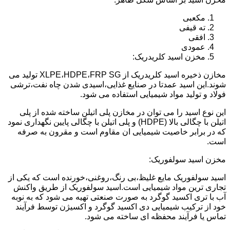
مکعبی
ته قیفی
افقی
عمودی
مخزن اسید کلریدریک:
مخازن ذخیره اسید کلریدریک از XLPE،HDPE،FRP SG تولید می
شوند.این اسید عمدتا در صنایع غذایی،اسیدی شدن چاه نفت،ترشی
فولاد و تولید مواد شیمیایی استفاده می شود.
این نوع اسید را می توان در مخازن پلی اتیلن ساخته شده از پلی
اتیلن با چگالی بالا (HDPE) و پلی اتیلن با چگالی پایین نگهداری نمود
که در برابر خاصیت شیمیایی ان مقاوم است و مقرون به صرفه
است.
مخزن اسید سولفوریک:
اسید سولفوریک مایع غلیظ،بی رنگ،روغنی،خورنده است که یکی از
تجاری ترین مواد شیمیایی است.اسید سولفوریک از طریق واکنش
آب با تری اکسید گوگرد به صورت صنعتی تهیه می شود که به نوبه
خود از ترکیب شیمیایی دی اکسید گوگرد و اکسیژن توسط فرآیند
تماس یا فرآیند محفظه ای ساخته می شود.