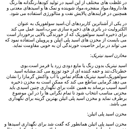
در غلظت های مختلف از این اسید در تولید کودها،رنگدانه ها،رنگ
ها،داروها،مواد منفجره،مواد شوینده و نمک ها و اسیدهای معدنی و
همچنین در فرآیندهای پالایش نفت و متالورژی استفاده می شود.
در یکی از آشناترین کاربردهای آن،اسید سولفوریک به عنوان
الکترولیت در باتری های ذخیره سازی سرب،اسید عمل می کند
برای ذخیره اسید سولفوریک که از خورندگی بالایی برخوردار است
می بایست از مخزن های اسید پلی اتیلن و پروپیلن استفاده نمود که
می تواند در برابر خاصیت خورندگی آن به خوبی مقاومت نماید.
مخازن اسید نیتریک
:
اسید نیتریک بدون رنگ یا مایع دودی زرد یا قرمز است.بوی
خطرناک،تند و خفه کننده ای از خود توزیع می کند.مشابه اسید
سولفوریک،اسید نیتریک هنگام تماس با آب واکنش گرمازا را نشان
می دهد.گرمایی ساطع می کند که ممکن است به مخزن ذخیره
اسید آسیب برساند به همین علت برای نگهداری چنین اسیدی باید
مخزنی مناسب انتخاب شود تا تمام نگرانی ها را در این موضوع
برطرف نماید و مخزن اسید پلی اتیلن بهترین گزینه برای نگهداری
می باشد.
مخزن اسید پلی اتیلن:
مخزن اسید پلی اتیلن همانطور که گفت شد برای نگهداری اسیدها و