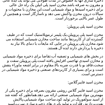
ذخیره سازی آنها به خصوص در مدت طولانی می تواند یک ایده عالی
و مقرون به صرفه باشد.مخزن اسید پلی اتیلن یک راه حل عالی
برای ذخیره اسیدها و مواد شیمیایی است.این مخازن با محتویات و
سیالات درون مخزن واکنش نمی دهد و ناسازگار است و همچنین از
طول عمر بالایی برخوردار است.
مخزن اسید پلی پروپیلن:
مخزن اسید پلی پروپیلن،یک پلیمر ترموپلاستیک است که در طیف
گسترده ای از کاربردها مانند ساخت مخازن شیمیایی استفاده می
شود.مخازن پلی پروپیلن در جایی که مایعات با دمای بالا نیاز به
ذخیره یا پردازش دارند ایده آل هستند.
در بخش های شیمیایی و تصفیه آب،تقاضا برای ذخیره مواد شیمیایی
و مخازن اسیدی تهاجمی افزایش یافته است.پلی پروپیلن سفت و
سخت،فاقد بو با قدرت ضربه بالا،مقاوم در برابر اشعه ماوراء بنفش
است و برای بسیاری از کاربردهای صنعتی و ذخیره مواد شیمیایی در
دسترس است.
مخزن اسید فایبرگلاس:
مخزن اسید فایبر گلاس روشی مقرون بصرفه برای ذخیره یکی از
مهمترین مواد شیمیایی صنعتی ارائه می دهد.همانطور که گفته شد
از اسید سولفوریک در تولید کود،ساخت مواد شیمیایی،پالایش
نفت،پردازش فلزات و تولید باتری های ذخیره سازی سرب،اسید