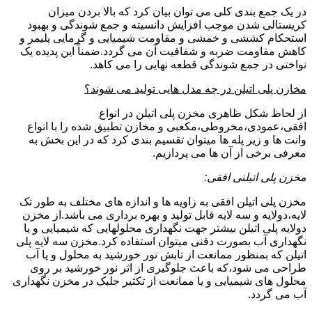
در یک جمع بندی کلی می توان بیان کرد که بالا بردن میزان
کریستالی شدن موجب افزایش دانسیته و جمع شوندگی و بهبود
استحکام کششی و خمشی و مقاومت شیمیایی و گرمایی پلیمر و
کاهش مقاومت ضربه و شفافیت آن می گردد.ضمناً این پدیده یک
نواختی در جمع شوندگی قطعه نهایی را می کاهد.
مخازن پلی اتیلن در چه مدل هایی تولید می شوند؟
از لحاظ شکل ظاهری مخزن پلی اتیلن در انواع
افقی،عمودی،مخروطی،مکعبی و مخازن تطبیق شده را با انواع
وانت ها و زیر پله ها میتوان تقسیم بندی کرد که در این بخش به
معرفی برخی از آن ها می پردازیم.
مخزن پلی اتیلنی افقی:
مخزن پلی اتیلن افقی به زاویه ها و اندازه های مختلف به طور تک
لایه،دولایه و سه لایه قابل تولید و بهره برداری می باشد.از مخزن
دولایه پلی اتیلن بیشتر جهت نگهداری محلولهایی که شیمیایی و یا
نگهداری آب بصورت دفنی میتوان استفاده کرد.مخزن سه لایه پلی
اتیلن که بمنظور ممانعت از تابش نور خورشید به محلول و یا آب
طراحی می شود،که باعث جلوگیری از اثر نور خورشید بر روی
محلول های شیمیایی و یا ممانعت از تکثیر جلبک در مخزن نگهداری
آب می گردد.