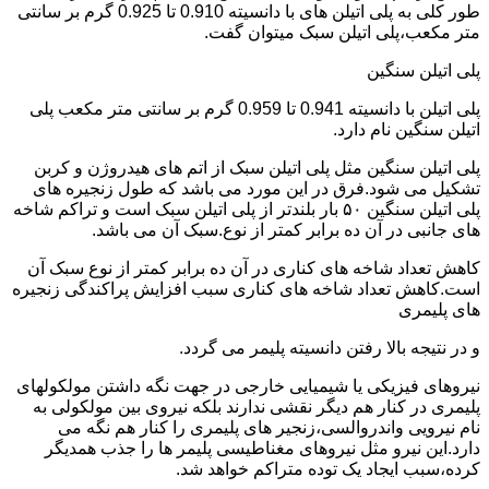
طور کلی به پلی اتیلن های با دانسیته 0.910 تا 0.925 گرم بر سانتی
متر مکعب،پلی اتیلن سبک میتوان گفت.
پلی اتیلن سنگین
پلی اتیلن با دانسیته 0.941 تا 0.959 گرم بر سانتی متر مکعب پلی
اتیلن سنگین نام دارد.
پلی اتیلن سنگین مثل پلی اتیلن سبک از اتم های هیدروژن و کربن
تشکیل می شود.فرق در این مورد می باشد که طول زنجیره های
پلی اتیلن سنگین ۵۰ بار بلندتر از پلی اتیلن سبک است و تراکم شاخه
های جانبی در آن ده برابر کمتر از نوع.سبک آن می باشد.
کاهش تعداد شاخه های کناری در آن ده برابر کمتر از نوع سبک آن
است.کاهش تعداد شاخه های کناری سبب افزایش پراکندگی زنجیره
های پلیمری
و در نتیجه بالا رفتن دانسیته پلیمر می گردد.
نیروهای فیزیکی یا شیمیایی خارجی در جهت نگه داشتن مولکولهای
پلیمری در کنار هم دیگر نقشی ندارند بلکه نیروی بین مولکولی به
نام نیرویی واندروالسی،زنجیر های پلیمری را کنار هم نگه می
دارد.این نیرو مثل نیروهای مغناطیسی پلیمر ها را جذب همدیگر
کرده،سبب ایجاد یک توده متراکم خواهد شد.