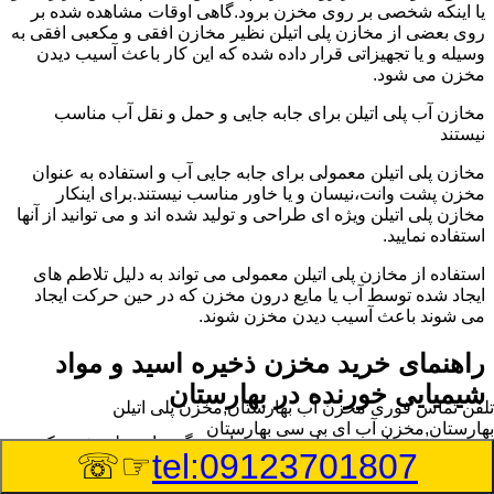
یا اینکه شخصی بر روی مخزن برود.گاهی اوقات مشاهده شده بر
روی بعضی از مخازن پلی اتیلن نظیر مخازن افقی و مکعبی افقی به
وسیله و یا تجهیزاتی قرار داده شده که این کار باعث آسیب دیدن
مخزن می شود.
مخازن آب پلی اتیلن برای جابه جایی و حمل و نقل آب مناسب
نیستند
مخازن پلی اتیلن معمولی برای جابه جایی آب و استفاده به عنوان
مخزن پشت وانت،نیسان و یا خاور مناسب نیستند.برای اینکار
مخازن پلی اتیلن ویژه ای طراحی و تولید شده اند و می توانید از آنها
استفاده نمایید.
استفاده از مخازن پلی اتیلن معمولی می تواند به دلیل تلاطم های
ایجاد شده توسط آب یا مایع درون مخزن که در حین حرکت ایجاد
می شوند باعث آسیب دیدن مخزن شوند.
راهنمای خرید مخزن ذخیره اسید و مواد
شیمیایی خورنده در بهارستان
تلفن تماس فوری
مخزن آب بهارستان,مخزن پلی اتیلن
بهارستان,مخزن آب ای بی سی بهارستان
مخزن ذخیره اسید و مواد شیمیایی باید به گونه ای تولید شوند که
☞☏
tel:09123701807
بتوانند در برابر چگالی نسبتا بالا و خورندگی انواع اسیدها مقاومت
کافی داشته باشند.به همین دلیل نمی توان در هر مخزنی اسید و مواد