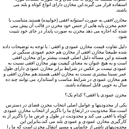
استفاده قرار می گیرند.این مخازن دارای انواع کوتاه و بلند می
باشند.
مخازن افقی به صورت استوانه افقی
(خوابیده) هستند.متناسب با
حجم مخزن پایه هایی از جنس خود مخزن در قالب آن پیش بینی
شده که اجازه می دهد مخزن به صورت پایدار در جای خود تثبیت
شود.
دلیل تفاوت قیمت مخازن عمودی و افقی : با توجه به توضیحات داده
شده طبیعتا مخازن افقی از مخازن هم حجم عمودی سنگین تر
هستند و این مساله دلیل اصلی قیمت بیشتر برای مخازن افقی
است و به هیچ عنوان به معنای کیفیت بهتر مخازن افقی نسبت به
عمودی نیست بر عکس در شرایط برابر مخازن عمودی دارای طول
عمر نسبتا بیشتری نسبت به مخازن افقی هستند.هم مخازن افقی و
هم مخازن عمودی در شرایط مناسب و استاندارد می توانند چند ده
سال به خوبی قابل استفاده باشند.
مخزن عمودی یا افقی؟ کدام یک؟
یکی از محدودیتها و عوامل اصلی انتخاب مخزن فضای در دسترس
است.مثلا محدودیت در ارتفاع ما را ناگزیر از انتخاب مخازن عمودی
کوتاه یا افقی می کند و محدودیت در طول و عرض ما را ناگزیر از به
کارگیری مخازن عمودی و عمودی بلند می کند.بنابراین این
محدودیتهای ناشی از جانمایی و مسیر انتقال مخزن است که ما را