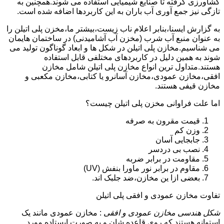
کشاورزی گرفته تا صنایع شیمیایی استفاده می شوند.همچنین به
تازگی نیز جمع آوری آب باران به این کاربردها اضافه شده است.
به گزارش ایسنا،بنابر اعلام ناب زیست،بیشتر ما،مخزن پلی اتیلن را
به عنوان منبع آب شرب (مخزن آب آشامیدنی) در ساختمان هایمان
می شناسیم.مخازن پلی اتیلن در شکل ها و ابعاد گوناگون تولید می
شوند به همین دلیل در کاربردهای مختلفی قابل استفاده
هستند.متداول ترین انواع مخازن پلی اتیلن شامل مخازن
افقی،مخازن عمودی،مخازن آسانرو یا کتابی،مخازن مکعبی و
مخازن قیفی هستند.
اما علت فراوانی مخزن پلی اتیلن چیست؟
قیمت مقرون به صرفه
وزن کم
جابجایی آسان
نصب بی دردسر
مقاومت در برابر ضربه
مقاوم در برابر نور ماورا بنفش (UV)
بعضی ازا ین مخازن،ضد جلبک اند.
تفاوت مخازن عمودی و افقی پلی اتیلن
شکل هندسی مخازن عمودی و افقی
: مخازن عمودی مانند یک
استوانه هستند که روی قاعده شان و به صورت ایستاده مورد