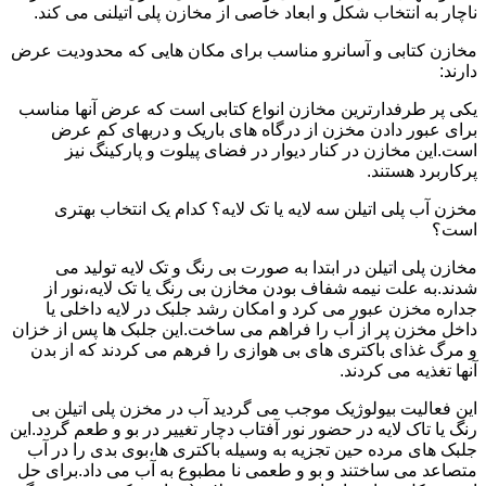
ناچار به انتخاب شکل و ابعاد خاصی از مخازن پلی اتیلنی می کند.
مخازن کتابی و آسانرو مناسب برای مکان هایی که محدودیت عرض
دارند:
یکی پر طرفدارترین مخازن انواع کتابی است که عرض آنها مناسب
برای عبور دادن مخزن از درگاه های باریک و دربهای کم عرض
است.این مخازن در کنار دیوار در فضای پیلوت و پارکینگ نیز
پرکاربرد هستند.
مخزن آب پلی اتیلن سه لایه یا تک لایه؟ کدام یک انتخاب بهتری
است؟
مخازن پلی اتیلن در ابتدا به صورت بی رنگ و تک لایه تولید می
شدند.به علت نیمه شفاف بودن مخازن بی رنگ یا تک لایه،نور از
جداره مخزن عبور می کرد و امکان رشد جلبک در لایه داخلی یا
داخل مخزن پر از آب را فراهم می ساخت.این جلبک ها پس از خزان
و مرگ غذای باکتری های بی هوازی را فرهم می کردند که از بدن
آنها تغذیه می کردند.
این فعالیت بیولوژیک موجب می گردید آب در مخزن پلی اتیلن بی
رنگ یا تاک لایه در حضور نور آفتاب دچار تغییر در بو و طعم گردد.این
جلبک های مرده حین تجزیه به وسیله باکتری ها،بوی بدی را در آب
متصاعد می ساختند و بو و طعمی نا مطبوع به آب می داد.برای حل