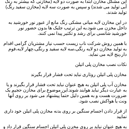
این مشکل مخازن ابتدا به صورت دو لایه (مخازنی که بیشتر به رنگ
آبی تولید می شدند) و سپس به صورت سه لایه (مخازن سفید رنگ)
تولید شدند.
در این مخازن لایه میانی مشکی رنگ مانع از عبور نور خورشید به
داخل مخزن می شود.به این ترتیب جلبک ها بدون حضور نور
خورشید شانسی برای رشد و تکثیر پیدا نمی کنند.
با همین روش شرکت ناب زیست حسب نیاز مشتریان گرامی اقدام
به تولید مخازن دو لایه رنگی،سه لایه سفید و رنگی،چهار لایه،فوم
دار،پنج لایه می نماید.
نکات نصب مخازن پلی اتیلن
مخازن پلی اتیلن روتاری نباید تحت فشار قرار بگیرند
مخازن آب پلی اتیلن به هیچ عنوان نباید تحت فشار قرار بگیرند و یا
به عبارت دیگر نباید هوابند شوند.این موضوع برای مخازن حجیم یک
ضرورت هست و به همین دلیل حتماً پیشنهاد می شود بر روی آنها
ونت یا هواکش نصب شود.
از قرار دادن اجسام سنگین بر روی بدنه مخازن پلی اتیلن خود داری
نمایید
به هیچ عنوان نباید بر روی مخزن پلی اتیلن اجسام سنگین قرار داد و