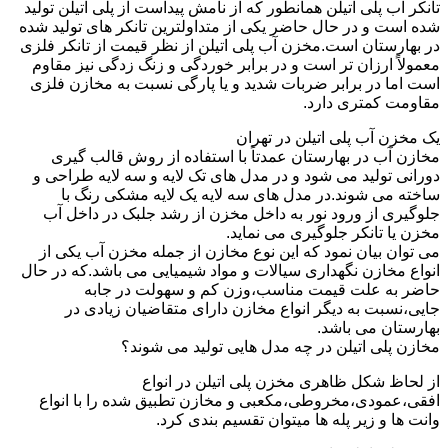
تانکر آب پلی اتیلن همانطور که از نامش پیداست از پلی اتیلن تولید
شده است و در حال حاضر یکی از متداولترین تانکر های تولید شده
در بهارستان است.مخزن آب پلی اتیلن از نظر قیمت از تانکر فلزی
معمولاً ارزان تر است و در برابر خوردگی و زنگ زدگی نیز مقاوم
است اما در برابر ضربات شدید و یا پارگی نسبت به مخازن فلزی
مقاومت کمتری دارد.
یک مخزن آب پلی اتیلن در تهران
مخازن آب در بهارستان عمدتاً با استفاده از روش قالب گیری
دورانی تولید می شود و در مدل های تک لایه و سه لایه طراحی و
ساخته می شوند.در مدل های سه لایه یک لایه مشکی رنگ با
جلوگیری از ورود نور به داخل مخزن از رشد جلبک در داخل آب
مخزن یا تانکر جلوگیری می نماید.
می توان بیان نمود که این نوع مخازن از جمله مخزن آب یکی از
انواع مخازن نگهداری سیالات و مواد شیمیایی می باشد.که در حال
حاضر به علت قیمت مناسب،وزن کم و سهولت در جابه
جایی،نسبت به دیگر انواع مخازن دارای متقاضیان زیادی در
بهارستان می باشد.
مخازن پلی اتیلن در چه مدل هایی تولید می شوند؟
از لحاظ شکل ظاهری مخزن پلی اتیلن در انواع
افقی،عمودی،مخروطی،مکعبی و مخازن تطبیق شده را با انواع
وانت ها و زیر پله ها میتوان تقسیم بندی کرد.