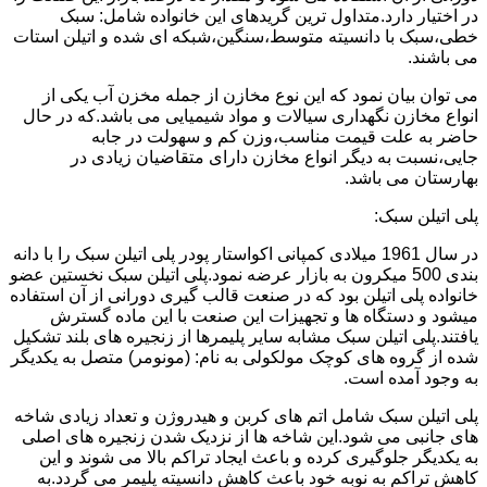
در اختیار دارد.متداول ترین گریدهای این خانواده شامل: سبک
خطی،سبک با دانسیته متوسط،سنگین،شبکه ای شده و اتیلن استات
می باشند.
می توان بیان نمود که این نوع مخازن از جمله مخزن آب یکی از
انواع مخازن نگهداری سیالات و مواد شیمیایی می باشد.که در حال
حاضر به علت قیمت مناسب،وزن کم و سهولت در جابه
جایی،نسبت به دیگر انواع مخازن دارای متقاضیان زیادی در
بهارستان می باشد.
پلی اتیلن سبک:
در سال 1961 میلادی کمپانی اکواستار پودر پلی اتیلن سبک را با دانه
بندی 500 میکرون به بازار عرضه نمود.پلی اتیلن سبک نخستین عضو
خانواده پلی اتیلن بود که در صنعت قالب گیری دورانی از آن استفاده
میشود و دستگاه ها و تجهیزات این صنعت با این ماده گسترش
یافتند.پلی اتیلن سبک مشابه سایر پلیمرها از زنجیره های بلند تشکیل
شده از گروه های کوچک مولکولی به نام: (مونومر) متصل به یکدیگر
به وجود آمده است.
پلی اتیلن سبک شامل اتم های کربن و هیدروژن و تعداد زیادی شاخه
های جانبی می شود.این شاخه ها از نزدیک شدن زنجیره های اصلی
به یکدیگر جلوگیری کرده و باعث ایجاد تراکم بالا می شوند و این
کاهش تراکم به نوبه خود باعث کاهش دانسیته پلیمر می گردد.به