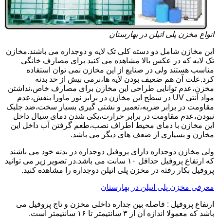
انواع مخزن پلی اتیلن در بهارستان
این مخازن شامل دو دسته کلی تک لایه و دوجداره می باشند.مخازن
تک لایه که در عکس بالا مشاهده می کنید برای مصارف خانگی
مناسب هستند ولی در صنایع از این مخازن نمی توان استفاده
کرد.علت آن هم ضعیف بودن لایه ها،نرمی بیش از حد بدنه
مخزن،عدم توانایی طراحی این مخازن برای مصارف خاص،نداشتن
مواد آنتی UV در سطح این مخازن در برابر نور ماورا بنفش،عدم
مقاومت در برابر ضربه،تعمیر و نشتی گیری بسیار سخت،ضد جلبک
نبودن،عدم مقاومت در برابر حرارت،یکی شدن دمای سیال داخل
این مخازن با دمای محیط اطراف نصب،طعم گرفتن آب داخل این
مخازن و بسیاری از ضعف های دیگر می باشد.
ولی مخازن دوجداره دارای پروفیل دوجداره در بدنه خود می باشند
که ارتفاع پروفیل حداقل ۱۰ سانت می باشد.در تصویر زیر می توانید
پروفیل بکار رفته در مخزن پلی اتیلن دوجداره را مشاهده کنید.
معرفی مخزن پلی اتیلن در بهارستان
ارتفاع پروفیل : فاصله بین جداره داخلی مخزن و تاج پروفیل می
باشد که معمولا اندازه آن از ۳ سانتیمتر تا ۱۶ سانتیمتر است.