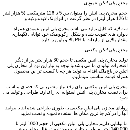
مخزن پلی اتیلن عمودی:
حجم مخزن پلی اتیلن را میتوان بین 5 تا 126 مترمکعب (5 هزار لیتر
تا 126 هزار لیتر) در نظر گرفت.در انواع تک لایه،دولایه و
سه لایه که قابل تولید می باشد.مخزن پلی اتیلن عمودی همراه
دیواره های تقویت شده و شکل ارگونومیک خود توانایی نگهداری
مقدار بالایی از مایعات با PH بالا و پایین را دارد.
مخزن پلی اتیلن مکعبی
:
تولید مخازن پلی اتیلن مکعبی تا حجم 30 هزار لیتر نیز از دیگر
افتخارات تولیدی ما می باشد.با توجه به نیاز این نوع از مخازن پلی
اتیلن در باغ‌ملک،اقدام به تولید هر چه با کیفیت تر این محصول
همراه قیمت مناسب مینماییم.
مخزن پلی اتیلن مکعبی برای رفع نیاز مشتریانی که فضای مناسب
برای نصب مخازن پلی اتیلن استوانه ای را ندارند طراحی و تولید می
شود.
زوایای مخازن پلی اتیلن مکعبی به طوری طراحی شده اند تا بتوانید
آنها را در کم جا ترین مکان ها استفاده نموده و نصب نمایید.
ما توانایی داریم مخازن پلی اتیلن مکعبی از حجم 1000 لیتر تا
140.000 لیتر به طور روتاری و دوجداره در قالب های روش