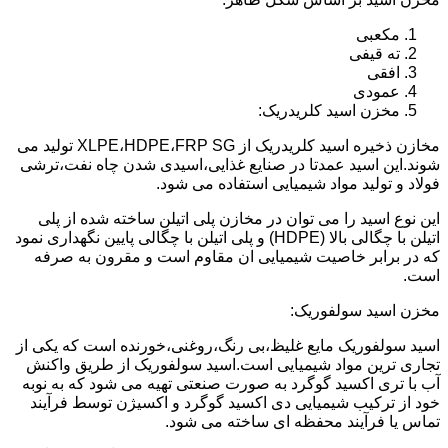
مکعبی
ته قیفی
افقی
عمودی
مخزن اسید کلریدریک:
مخازن ذخیره اسید کلریدریک از XLPE،HDPE،FRP SG تولید می
شوند.این اسید عمدتا در صنایع غذایی،اسیدی شدن چاه نفت،ترشی
فولاد و تولید مواد شیمیایی استفاده می شود.
این نوع اسید را می توان در مخازن پلی اتیلن ساخته شده از پلی
اتیلن با چگالی بالا (HDPE) و پلی اتیلن با چگالی پایین نگهداری نمود
که در برابر خاصیت شیمیایی ان مقاوم است و مقرون به صرفه
است.
مخزن اسید سولفوریک:
اسید سولفوریک مایع غلیظ،بی رنگ،روغنی،خورنده است که یکی از
تجاری ترین مواد شیمیایی است.اسید سولفوریک از طریق واکنش
آب با تری اکسید گوگرد به صورت صنعتی تهیه می شود که به نوبه
خود از ترکیب شیمیایی دی اکسید گوگرد و اکسیژن توسط فرآیند
تماس یا فرآیند محفظه ای ساخته می شود.