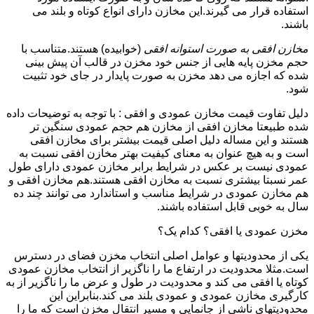
استفاده قرار می گیرند.این مخازن دارای انواع کوتاه و بلند می
باشند.
مخازن افقی به صورت استوانه افقی
(خوابیده) هستند.متناسب با
حجم مخزن پایه هایی از جنس خود مخزن در قالب آن پیش بینی
شده که اجازه می دهد مخزن به صورت پایدار در جای خود تثبیت
شود.
دلیل تفاوت قیمت مخازن عمودی و افقی : با توجه به توضیحات داده
شده طبیعتا مخازن افقی از مخازن هم حجم عمودی سنگین تر
هستند و این مساله دلیل اصلی قیمت بیشتر برای مخازن افقی
است و به هیچ عنوان به معنای کیفیت بهتر مخازن افقی نسبت به
عمودی نیست بر عکس در شرایط برابر مخازن عمودی دارای طول
عمر نسبتا بیشتری نسبت به مخازن افقی هستند.هم مخازن افقی و
هم مخازن عمودی در شرایط مناسب و استاندارد می توانند چند ده
سال به خوبی قابل استفاده باشند.
مخزن عمودی یا افقی؟ کدام یک؟
یکی از محدودیتها و عوامل اصلی انتخاب مخزن فضای در دسترس
است.مثلا محدودیت در ارتفاع ما را ناگزیر از انتخاب مخازن عمودی
کوتاه یا افقی می کند و محدودیت در طول و عرض ما را ناگزیر از به
کارگیری مخازن عمودی و عمودی بلند می کند.بنابراین این
محدودیتهای ناشی از جانمایی و مسیر انتقال مخزن است که ما را