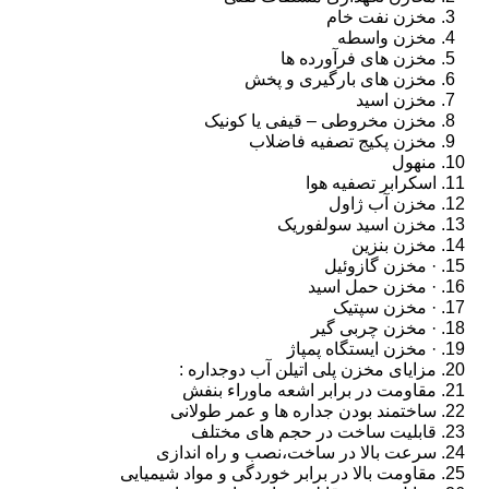
مخزن نفت خام
مخزن واسطه
مخزن های فرآورده ها
مخزن های بارگیری و پخش
مخزن اسید
مخزن مخروطی – قیفی یا کونیک
مخزن پکیج تصفیه فاضلاب
منهول
اسکرابر تصفیه هوا
مخزن آب ژاول
مخزن اسید سولفوریک
مخزن بنزین
· مخزن گازوئیل
· مخزن حمل اسید
· مخزن سپتیک
· مخزن چربی گیر
· مخزن ایستگاه پمپاژ
مزایای مخزن پلی اتیلن آب دوجداره :
مقاومت در برابر اشعه ماوراء بنفش
ساختمند بودن جداره ها و عمر طولانی
قابلیت ساخت در حجم های مختلف
سرعت بالا در ساخت،نصب و راه اندازی
مقاومت بالا در برابر خوردگی و مواد شیمیایی