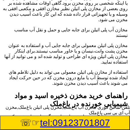
یا اینکه شخصی بر روی مخزن برود.گاهی اوقات مشاهده شده بر
روی بعضی از مخازن پلی اتیلن نظیر مخازن افقی و مکعبی افقی به
وسیله و یا تجهیزاتی قرار داده شده که این کار باعث آسیب دیدن
مخزن می شود.
مخازن آب پلی اتیلن برای جابه جایی و حمل و نقل آب مناسب
نیستند
مخازن پلی اتیلن معمولی برای جابه جایی آب و استفاده به عنوان
مخزن پشت وانت،نیسان و یا خاور مناسب نیستند.برای اینکار
مخازن پلی اتیلن ویژه ای طراحی و تولید شده اند و می توانید از آنها
استفاده نمایید.
استفاده از مخازن پلی اتیلن معمولی می تواند به دلیل تلاطم های
ایجاد شده توسط آب یا مایع درون مخزن که در حین حرکت ایجاد
می شوند باعث آسیب دیدن مخزن شوند.
راهنمای خرید مخزن ذخیره اسید و مواد
شیمیایی خورنده در باغ‌ملک
تلفن تماس فوری
مخزن آب باغ‌ملک,مخزن پلی اتیلن باغ‌ملک,مخزن
آب ای بی سی باغ‌ملک
مخزن ذخیره اسید و مواد شیمیایی باید به گونه ای تولید شوند که
☞☏
tel:09123701807
بتوانند در برابر چگالی نسبتا بالا و خورندگی انواع اسیدها مقاومت
کافی داشته باشند.به همین دلیل نمی توان در هر مخزنی اسید و مواد