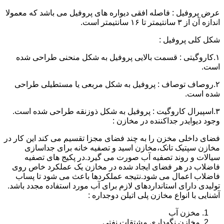
عرض پروفیل : فاصله افقی دیواره های پروفیل می باشد که معمولا
اندازه آن از ۳ سانتیمتر تا ۱۶ سانتیمتر است.
شکل کلی پروفیل :
۱.کاروگیتی : قسمت بالایی پروفیل به شکل منحنی طراحی شده
است.
۲.روصاف توصاف : پروفیل به شکل مربعی یا مستطیلی طراحی
شده است.
۳.اسپیرال کاروگیت : پروفیل به شکل ذوزنقه طراحی شده است.
وجود دیوایدر جداکننده در مخازن :
فضای داخلی مخزن را به چند فضای مجزا تقسیم می کند این کار در
مخازن سپتیک تانک،مخازن اسید و تصفیه خانه برای جداسازی
سیالات و روند تصفیه آب صورت می گیرد.در پکیج های تصفیه
فاضلاب در هر فضای ایجاد شده در مخازن یک عملکرد خاص روی
فاضلاب اعمال می شود.نتیجه عملکردها باعث می شود تا پساب
تولیدی دارای استانداردهای لازم برای آب مورد استفاده مجدد باشد.
آشنایی با انواع مخازن پلی اتیلن دوجداره :
مخزن آب
مخازن نگهداری مشتقات نفتی