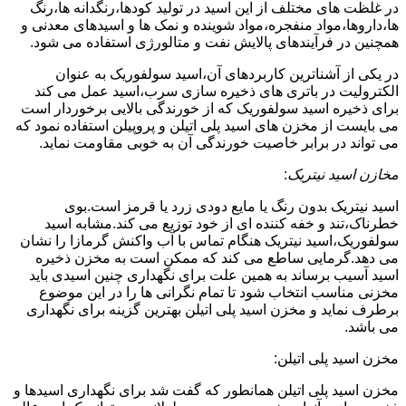
در غلظت های مختلف از این اسید در تولید کودها،رنگدانه ها،رنگ
ها،داروها،مواد منفجره،مواد شوینده و نمک ها و اسیدهای معدنی و
همچنین در فرآیندهای پالایش نفت و متالورژی استفاده می شود.
در یکی از آشناترین کاربردهای آن،اسید سولفوریک به عنوان
الکترولیت در باتری های ذخیره سازی سرب،اسید عمل می کند
برای ذخیره اسید سولفوریک که از خورندگی بالایی برخوردار است
می بایست از مخزن های اسید پلی اتیلن و پروپیلن استفاده نمود که
می تواند در برابر خاصیت خورندگی آن به خوبی مقاومت نماید.
مخازن اسید نیتریک
:
اسید نیتریک بدون رنگ یا مایع دودی زرد یا قرمز است.بوی
خطرناک،تند و خفه کننده ای از خود توزیع می کند.مشابه اسید
سولفوریک،اسید نیتریک هنگام تماس با آب واکنش گرمازا را نشان
می دهد.گرمایی ساطع می کند که ممکن است به مخزن ذخیره
اسید آسیب برساند به همین علت برای نگهداری چنین اسیدی باید
مخزنی مناسب انتخاب شود تا تمام نگرانی ها را در این موضوع
برطرف نماید و مخزن اسید پلی اتیلن بهترین گزینه برای نگهداری
می باشد.
مخزن اسید پلی اتیلن:
مخزن اسید پلی اتیلن همانطور که گفت شد برای نگهداری اسیدها و