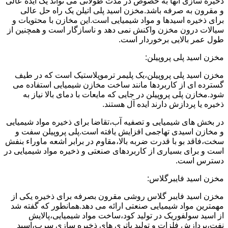
ذخیره سازی آنها به خصوص در مدت طولانی می تواند یک ایده عالی
و مقرون به صرفه باشد.مخزن اسید پلی اتیلن یک راه حل عالی
برای ذخیره اسیدها و مواد شیمیایی است.این مخازن با محتویات و
سیالات درون مخزن واکنش نمی دهد و ناسازگار است و همچنین از
طول عمر بالایی برخوردار است.
مخزن اسید پلی پروپیلن:
مخزن اسید پلی پروپیلن،یک پلیمر ترموپلاستیک است که در طیف
گسترده ای از کاربردها مانند ساخت مخازن شیمیایی استفاده می
شود.مخازن پلی پروپیلن در جایی که مایعات با دمای بالا نیاز به
ذخیره یا پردازش دارند ایده آل هستند.
در بخش های شیمیایی و تصفیه آب،تقاضا برای ذخیره مواد شیمیایی
و مخازن اسیدی تهاجمی افزایش یافته است.پلی پروپیلن سفت و
سخت،فاقد بو با قدرت ضربه بالا،مقاوم در برابر اشعه ماوراء بنفش
است و برای بسیاری از کاربردهای صنعتی و ذخیره مواد شیمیایی در
دسترس است.
مخزن اسید فایبرگلاس:
مخزن اسید فایبر گلاس روشی مقرون بصرفه برای ذخیره یکی از
مهمترین مواد شیمیایی صنعتی ارائه می دهد.همانطور که گفته شد
از اسید سولفوریک در تولید کود،ساخت مواد شیمیایی،پالایش
نفت،پردازش فلزات و تولید باتری های ذخیره سازی سرب،اسید