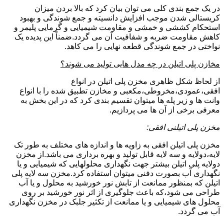
در یک جمع بندی کلی می توان بیان کرد که بالا بردن میزان
کریستالی شدن موجب افزایش دانسیته و جمع شوندگی و بهبود
استحکام کششی و خمشی و مقاومت شیمیایی و گرمایی پلیمر و
کاهش مقاومت ضربه و شفافیت آن می گردد.ضمناً این پدیده یک
نواختی در جمع شوندگی قطعه نهایی را می کاهد.
مخازن پلی اتیلن در چه مدل هایی تولید می شوند؟
از لحاظ شکل ظاهری مخزن پلی اتیلن در انواع
افقی،عمودی،مخروطی،مکعبی و مخازن تطبیق شده را با انواع
وانت ها و زیر پله ها میتوان تقسیم بندی کرد که در این بخش به
معرفی برخی از آن ها می پردازیم.
مخزن پلی اتیلنی افقی:
مخزن پلی اتیلن افقی به زاویه ها و اندازه های مختلف به طور تک
لایه،دولایه و سه لایه قابل تولید و بهره برداری می باشد.از مخزن
دولایه پلی اتیلن بیشتر جهت نگهداری محلولهایی که شیمیایی و یا
نگهداری آب بصورت دفنی میتوان استفاده کرد.مخزن سه لایه پلی
اتیلن که بمنظور ممانعت از تابش نور خورشید به محلول و یا آب
طراحی می شود،که باعث جلوگیری از اثر نور خورشید بر روی
محلول های شیمیایی و یا ممانعت از تکثیر جلبک در مخزن نگهداری
آب می گردد.