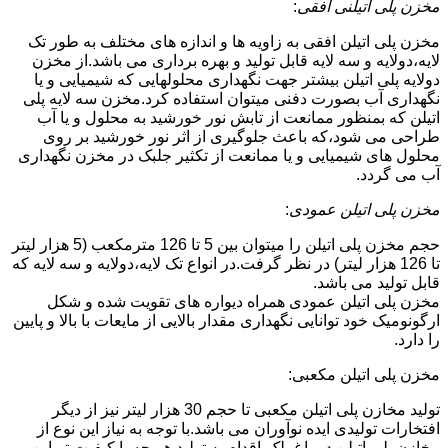
مخزن پلی اتیلنی افقی
:
مخزن پلی اتیلن افقی به زاویه ها و اندازه های مختلف به طور تک
لایه،دولایه و سه لایه قابل تولید و بهره برداری می باشد.از مخزن
دولایه پلی اتیلن بیشتر جهت نگهداری محلولهایی که شیمیایی و یا
نگهداری آب بصورت دفنی میتوان استفاده کرد.مخزن سه لایه پلی
اتیلن که بمنظور ممانعت از تابش نور خورشید به محلول و یا آب
طراحی می شود،که باعث جلوگیری از اثر نور خورشید بر روی
محلول های شیمیایی و یا ممانعت از تکثیر جلبک در مخزن نگهداری
آب می گردد.
مخزن پلی اتیلن عمودی
:
حجم مخزن پلی اتیلن را میتوان بین 5 تا 126 مترمکعب (5 هزار لیتر
تا 126 هزار لیتر) در نظر گرفت.در انواع تک لایه،دولایه و سه لایه که
قابل تولید می باشد.
مخزن پلی اتیلن عمودی همراه دیواره های تقویت شده و شکل
ارگونومیک خود توانایی نگهداری مقدار بالایی از مایعات با بالا و پایین
را دارد.
مخزن پلی اتیلن مکعبی:
تولید مخازن پلی اتیلن مکعبی تا حجم 30 هزار لیتر نیز از دیگر
افتخارات تولیدی ایده نوآوران می باشد.با توجه به نیاز این نوع از
مخازن پلی اتیلن در باغ‌ملک،اقدام به تولید هر چه با کیفیت تر این