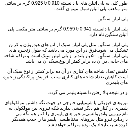
طور کلی به پلی اتیلن های با دانسیته 0.910 تا 0.925 گرم بر سانتی
متر مکعب،پلی اتیلن سبک میتوان گفت.
پلی اتیلن سنگین
پلی اتیلن با دانسیته 0.941 تا 0.959 گرم بر سانتی متر مکعب پلی
اتیلن سنگین نام دارد.
پلی اتیلن سنگین مثل پلی اتیلن سبک از اتم های هیدروژن و کربن
تشکیل می شود.فرق در این مورد می باشد که طول زنجیره های
پلی اتیلن سنگین ۵۰ بار بلندتر از پلی اتیلن سبک است و تراکم شاخه
های جانبی در آن ده برابر کمتر از نوع.سبک آن می باشد.
کاهش تعداد شاخه های کناری در آن ده برابر کمتر از نوع سبک آن
است.کاهش تعداد شاخه های کناری سبب افزایش پراکندگی زنجیره
های پلیمری
و در نتیجه بالا رفتن دانسیته پلیمر می گردد.
نیروهای فیزیکی یا شیمیایی خارجی در جهت نگه داشتن مولکولهای
پلیمری در کنار هم دیگر نقشی ندارند بلکه نیروی بین مولکولی به
نام نیرویی واندروالسی،زنجیر های پلیمری را کنار هم نگه می
دارد.این نیرو مثل نیروهای مغناطیسی پلیمر ها را جذب همدیگر
کرده،سبب ایجاد یک توده متراکم خواهد شد.