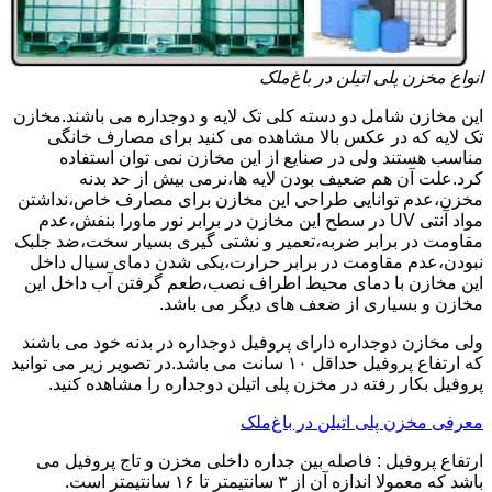
انواع مخزن پلی اتیلن در باغ‌ملک
این مخازن شامل دو دسته کلی تک لایه و دوجداره می باشند.مخازن
تک لایه که در عکس بالا مشاهده می کنید برای مصارف خانگی
مناسب هستند ولی در صنایع از این مخازن نمی توان استفاده
کرد.علت آن هم ضعیف بودن لایه ها،نرمی بیش از حد بدنه
مخزن،عدم توانایی طراحی این مخازن برای مصارف خاص،نداشتن
مواد آنتی UV در سطح این مخازن در برابر نور ماورا بنفش،عدم
مقاومت در برابر ضربه،تعمیر و نشتی گیری بسیار سخت،ضد جلبک
نبودن،عدم مقاومت در برابر حرارت،یکی شدن دمای سیال داخل
این مخازن با دمای محیط اطراف نصب،طعم گرفتن آب داخل این
مخازن و بسیاری از ضعف های دیگر می باشد.
ولی مخازن دوجداره دارای پروفیل دوجداره در بدنه خود می باشند
که ارتفاع پروفیل حداقل ۱۰ سانت می باشد.در تصویر زیر می توانید
پروفیل بکار رفته در مخزن پلی اتیلن دوجداره را مشاهده کنید.
معرفی مخزن پلی اتیلن در باغ‌ملک
ارتفاع پروفیل : فاصله بین جداره داخلی مخزن و تاج پروفیل می
باشد که معمولا اندازه آن از ۳ سانتیمتر تا ۱۶ سانتیمتر است.