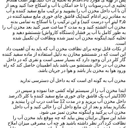
تخلیه ی آب،رسوبات را تا حد امکان با آب و اسکاچ جدا کنید وبعد از
آن با آب داخل مخزن آب را بشویید و ترکیب مایع سفید کننده و آب
به مقادیر زیر ادغام کنید(یک قاشق چای خوری مایع سفیدکننده در
۳٫۵ لیتر آب درست کنید) و این ترکیب را با اسکاچ به تمامی بدنه
مخزن آّب آغشته کنید و به مدت ۲ ساعت صبر کنید بعد مخزن آب را
به طور کامل با آب پر فشار (دستگاه کارواش) شستشو دهید و
تخلیه کنید.اینگونه مخزن آب تمیز شده ونظافت آن تکمیل شده
است.
از نکات قابل توجه برای نظافت مخزن آب که باید به آن اهمیت داد
این است که در شستشو مخازن به دلیل استفاده از ماده سفید کننده
گاز کلر در آن وجود دارد که بسیار سمی است و نفری که در داخل
مخزن آب در حال شستشو می باشد باید اطمینان حاصل کند که راه
ورود هوا به مخزن باز باشد و هوا در جریان باشد.
مخزن آب به گونه ای است که به داخل آن دسترسی ندارید
ابتدا مخزن آب را از سیستم لوله کشی جدا نموده و سپس در
100لیتر آب یک قاشق چای خوری مایع سفید کننده با کلر 5درصد
داخل مخزن آب بریزید و در مدت 12 ساعت درب آن را ببندید و
بگذارید بماند و بعد از آن مایع داخل آن را خالی کنید و آب داخل
مخزن آب پرکنید و اینگونه مخزن تمیز می شود.
شاید این سوال برایتان پیش بیاید که چه موقع باید مخزن آب را
نظافت کرد؟در نظر داشته باشید هر چه آب مصرفی میزان املاح