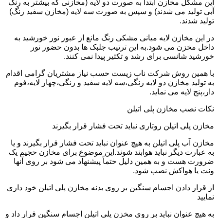
این مشکل مخازن ابتدا به صورت دو لایه (مخازنی که بیشتر به رنگ
آبی تولید می شدند) و سپس به صورت سه لایه (مخازن سفید رنگ)
تولید شدند.
در این مخازن لایه میانی مشکی رنگ مانع از عبور نور خورشید به
داخل مخزن می شود.به این ترتیب جلبک ها بدون حضور نور
خورشید شانسی برای رشد و تکثیر پیدا نمی کنند.
با همین روش شرکت ناب زیست حسب نیاز مشتریان گرامی اقدام
به تولید مخازن دو لایه رنگی،سه لایه سفید و رنگی،چهار لایه،فوم
دار،پنج لایه می نماید.
نکات نصب مخازن پلی اتیلن
مخازن پلی اتیلن روتاری نباید تحت فشار قرار بگیرند
مخازن آب پلی اتیلن به هیچ عنوان نباید تحت فشار قرار بگیرند و یا
به عبارت دیگر نباید هوابند شوند.این موضوع برای مخازن حجیم یک
ضرورت هست و به همین دلیل حتماً پیشنهاد می شود بر روی آنها
ونت یا هواکش نصب شود.
از قرار دادن اجسام سنگین بر روی بدنه مخازن پلی اتیلن خود داری
نمایید
به هیچ عنوان نباید بر روی مخزن پلی اتیلن اجسام سنگین قرار داد و