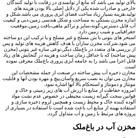
بالای تولید می باشد که مانع از توانمندی در رقابت با تولید کنندگان
خارجی و صادرات شده یکی از دلایل اصلی بالا بودن هزینه های
تولید،هزینه بسیار زیاد ساخت فضای آبزی پروری می باشد.شکل و
اندازه مخزن بستگی به مساحت و شکل هندسی زمین،دبی و کیفیت
آب قابل دسترس،گونه،سایز و تراکم ماهی،بافت زمین،موقعیت
جغرافیایی و شیب زمین دارد.
استخر های بتونی با بتن مسلح و غیر مسلح و یا ترکیب این دو ساخته
می شود.شرکت مخزن سازان با هدف کاهش هزینه های تولید و پس
از بررسی های متعدد در باغ‌ملک دیگر،نوعی سازه غیر بتونی (مخزن
پیش ساخته) که با حداقل زمان ساخت و هزینه در گنجایش های زیاد
قابل اجرا می باشد را به جامعه آبزی پروری باغ‌ملک معرفی نموده
است.
مخازن ذخیره آب پیش ساخته در صنعت از جمله مشخصات این
مخازن می توان به نصب سریع وآسان,پیچ و مهره بودن آنها و قابلیت
مونتاژ و دمونتاژ و استحکام بالا آنها اشاره نمود.
امروزه حفاظت از منابع با ارزش آب های زیر زمینی و خاک و
قوانین سخت گیرانه زیست محیطی در خصوص عدم نشت مواد
آلوده کننده خاک و محیط زیست و همچنین لزوم ذخیره سازی و
استفاده بهینه از منابع آب باعث شده است تا استفاده در بسیاری از
پروژه های مرتبط با زمین و آب متداول گردد.
مخزن آب در باغ‌ملک