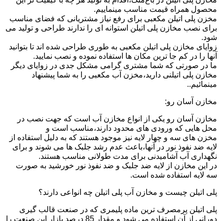
محصول همراه قیمت مناسب مینماییم.
مخزن پلی اتیلن مکعبی برای رفع نیاز مشتریانی که فضای مناسب
برای نصب مخازن پلی اتیلن استوانه ای را ندارند طراحی و تولید می
شود.
زوایای مخازن پلی اتیلن مکعبی به طوری طراحی شده اند تا بتوانید
آنها را در کم جا ترین مکان ها استفاده نموده و نصب نمایید.
ما در صورتی که شما مشتری گرامی مشکل جدی در زوایای دیگر
مخازن پلی اتیلنی دارید،مخزن آب مکعبی را به شما پیشنهاد
مینمائیم..
مخازن آسان رو:
مخازن آسان رو یکی از انواع مخازن آب است که جهت نصب در
محل هایی که ورودی های محدود دارند،مناسب است و
مخزن های سه و چهار لایه نیز موجود هستند که به دلیل استفاده از
لایه ضد نفوذ نور در آنها،باعث عدم رشد جلبک ها می شوند و برای
نگهداری آب آشامیدنی برای مدت طولانی مناسب هستند.
در این مخازن از لایه ضد جلبک و ضد نفوذ نور خورشید به صورت
سه لایه استفاده شده است.
پلی اتیلن چیست و مخازن آب پلی اتیلن چه انواعی دارند؟
پلی اتیلن پرمصرف ترین ماده پلیمری که در صنعت قالب گیری
دورانی از آن استفاده می شود و مقدار 85 درصد بازار این صنعت را