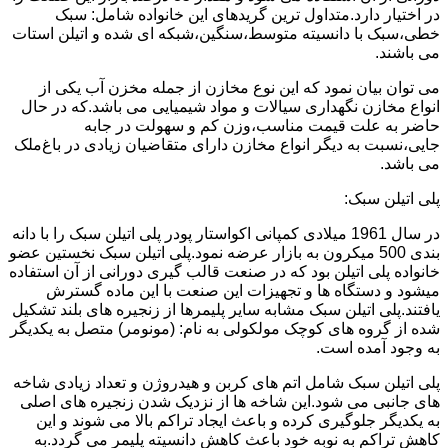
در اختیار دارد.متداول ترین گریدهای این خانواده شامل: سبک
خطی،سبک با دانسیته متوسط،سنگین،شبکه ای شده و اتیلن استات
می باشند.
می توان بیان نمود که این نوع مخازن از جمله مخزن آب یکی از
انواع مخازن نگهداری سیالات و مواد شیمیایی می باشد.که در حال
حاضر به علت قیمت مناسب،وزن کم و سهولت در جابه
جایی،نسبت به دیگر انواع مخازن دارای متقاضیان زیادی در باغ‌ملک
می باشد.
پلی اتیلن سبک:
در سال 1961 میلادی کمپانی اکواستار پودر پلی اتیلن سبک را با دانه
بندی 500 میکرون به بازار عرضه نمود.پلی اتیلن سبک نخستین عضو
خانواده پلی اتیلن بود که در صنعت قالب گیری دورانی از آن استفاده
میشود و دستگاه ها و تجهیزات این صنعت با این ماده گسترش
یافتند.پلی اتیلن سبک مشابه سایر پلیمرها از زنجیره های بلند تشکیل
شده از گروه های کوچک مولکولی به نام: (مونومر) متصل به یکدیگر
به وجود آمده است.
پلی اتیلن سبک شامل اتم های کربن و هیدروژن و تعداد زیادی شاخه
های جانبی می شود.این شاخه ها از نزدیک شدن زنجیره های اصلی
به یکدیگر جلوگیری کرده و باعث ایجاد تراکم بالا می شوند و این
کاهش تراکم به نوبه خود باعث کاهش دانسیته پلیمر می گردد.به