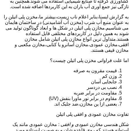
کشاورزی گرفته تا صنایع شیمیایی استفاده می شوند.همچنین به
تازگی نیز جمع آوری آب باران به این کاربردها اضافه شده است.
به گزارش ایسنا،بنابر اعلام ناب زیست،بیشتر ما،مخزن پلی اتیلن را
به عنوان منبع آب شرب (مخزن آب آشامیدنی) در ساختمان هایمان
می شناسیم.مخازن پلی اتیلن در شکل ها و ابعاد گوناگون تولید می
شوند به همین دلیل در کاربردهای مختلفی قابل استفاده
هستند.متداول ترین انواع مخازن پلی اتیلن شامل مخازن
افقی،مخازن عمودی،مخازن آسانرو یا کتابی،مخازن مکعبی و
مخازن قیفی هستند.
اما علت فراوانی مخزن پلی اتیلن چیست؟
قیمت مقرون به صرفه
وزن کم
جابجایی آسان
نصب بی دردسر
مقاومت در برابر ضربه
مقاوم در برابر نور ماورا بنفش (UV)
بعضی ازا ین مخازن،ضد جلبک اند.
تفاوت مخازن عمودی و افقی پلی اتیلن
شکل هندسی مخازن عمودی و افقی
: مخازن عمودی مانند یک
استوانه هستند که روی قاعده شان و به صورت ایستاده مورد