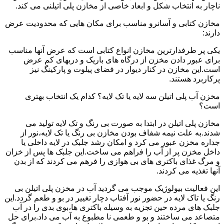
ناچار به انتخاب شکل و ابعاد خاصی از مخازن پلی اتیلنی می کند.
مخازن کتابی و آسانرو مناسب برای مکان هایی که محدودیت عرض
دارند:
یکی پر طرفدارترین مخازن انواع کتابی است که عرض آنها مناسب
برای عبور دادن مخزن از درگاه های باریک و دربهای کم عرض
است.این مخازن در کنار دیوار در فضای پیلوت و پارکینگ نیز
پرکاربرد هستند.
مخزن آب پلی اتیلن سه لایه یا تک لایه؟ کدام یک انتخاب بهتری
است؟
مخازن پلی اتیلن در ابتدا به صورت بی رنگ و تک لایه تولید می
شدند.به علت نیمه شفاف بودن مخازن بی رنگ یا تک لایه،نور از
جداره مخزن عبور می کرد و امکان رشد جلبک در لایه داخلی یا
داخل مخزن پر از آب را فراهم می ساخت.این جلبک ها پس از خزان
و مرگ غذای باکتری های بی هوازی را فرهم می کردند که از بدن
آنها تغذیه می کردند.
این فعالیت بیولوژیک موجب می گردید آب در مخزن پلی اتیلن بی
رنگ یا تاک لایه در حضور نور آفتاب دچار تغییر در بو و طعم گردد.این
جلبک های مرده حین تجزیه به وسیله باکتری ها،بوی بدی را در آب
متصاعد می ساختند و بو و طعمی نا مطبوع به آب می داد.برای حل