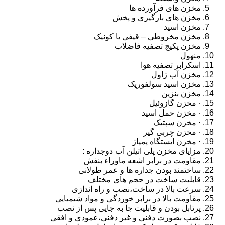
مخزن های فرآورده ها
مخزن های بارگیری و پخش
مخزن اسید
مخزن مخروطی – قیفی یا کونیک
مخزن پکیج تصفیه فاضلاب
منهول
اسکرابر تصفیه هوا
مخزن آب ژاول
مخزن اسید سولفوریک
مخزن بنزین
· مخزن گازوئیل
· مخزن حمل اسید
· مخزن سپتیک
· مخزن چربی گیر
· مخزن ایستگاه پمپاژ
مزایای مخزن پلی اتیلن آب دوجداره :
مقاومت در برابر اشعه ماوراء بنفش
ساختمند بودن جداره ها و عمر طولانی
قابلیت ساخت در حجم های مختلف
سرعت بالا در ساخت،نصب و راه اندازی
مقاومت بالا در برابر خوردگی و مواد شیمیایی
پرتابل بودن و قابلیت جا به جایی پس از نصب
نصب بصورت دفنی و غیر دفنی،عمودی و افقی