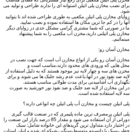
برای نصب مخازن پلی اتیلن استوانه ای را ندارند طراحی و تولید می
شود.
زوایای مخازن پلی اتیلن مکعبی به طوری طراحی شده اند تا بتوانید
آنها را در کم جا ترین مکان ها استفاده نموده و نصب نمایید.
ما در صورتی که شما مشتری گرامی مشکل جدی در زوایای دیگر
مخازن پلی اتیلنی دارید،مخزن آب مکعبی را به شما پیشنهاد
مینمائیم..
مخازن آسان رو:
مخازن آسان رو یکی از انواع مخازن آب است که جهت نصب در
محل هایی که ورودی های محدود دارند،مناسب است و
مخزن های سه و چهار لایه نیز موجود هستند که به دلیل استفاده از
لایه ضد نفوذ نور در آنها،باعث عدم رشد جلبک ها می شوند و برای
نگهداری آب آشامیدنی برای مدت طولانی مناسب هستند.
در این مخازن از لایه ضد جلبک و ضد نفوذ نور خورشید به صورت
سه لایه استفاده شده است.
پلی اتیلن چیست و مخازن آب پلی اتیلن چه انواعی دارند؟
پلی اتیلن پرمصرف ترین ماده پلیمری که در صنعت قالب گیری
دورانی از آن استفاده می شود و مقدار 85 درصد بازار این صنعت را
در اختیار دارد.متداول ترین گریدهای این خانواده شامل: سبک
خطی،سبک با دانسیته متوسط،سنگین،شبکه ای شده و اتیلن استات