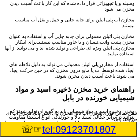
وسیله و یا تجهیزاتی قرار داده شده که این کار باعث آسیب دیدن
مخزن می شود.
مخازن آب پلی اتیلن برای جابه جایی و حمل و نقل آب مناسب
نیستند
مخازن پلی اتیلن معمولی برای جابه جایی آب و استفاده به عنوان
مخزن پشت وانت،نیسان و یا خاور مناسب نیستند.برای اینکار
مخازن پلی اتیلن ویژه ای طراحی و تولید شده اند و می توانید از آنها
استفاده نمایید.
استفاده از مخازن پلی اتیلن معمولی می تواند به دلیل تلاطم های
ایجاد شده توسط آب یا مایع درون مخزن که در حین حرکت ایجاد
می شوند باعث آسیب دیدن مخزن شوند.
راهنمای خرید مخزن ذخیره اسید و مواد
شیمیایی خورنده در بابل
مخزن ذخیره اسید و مواد شیمیایی باید به گونه ای تولید شوند که
تلفن تماس فوری
مخزن آب بابل,مخزن پلی اتیلن بابل,مخزن آب ای
بتوانند در برابر چگالی نسبتا بالا و خورندگی انواع اسیدها مقاومت
بی سی بابل
کافی داشته باشند.به همین دلیل نمی توان در هر مخزنی اسید و مواد
☞☏
tel:09123701807
شیمیایی را ذخیره کرد.