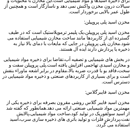
برای ذخیره اسیدها و مواد شیمیایی است.این مخازن با محتویات و
سیالات درون مخزن واکنش نمی دهد و ناسازگار است و همچنین از
طول عمر بالایی برخوردار است.
مخزن اسید پلی پروپیلن:
مخزن اسید پلی پروپیلن،یک پلیمر ترموپلاستیک است که در طیف
گسترده ای از کاربردها مانند ساخت مخازن شیمیایی استفاده می
شود.مخازن پلی پروپیلن در جایی که مایعات با دمای بالا نیاز به
ذخیره یا پردازش دارند ایده آل هستند.
در بخش های شیمیایی و تصفیه آب،تقاضا برای ذخیره مواد شیمیایی
و مخازن اسیدی تهاجمی افزایش یافته است.پلی پروپیلن سفت و
سخت،فاقد بو با قدرت ضربه بالا،مقاوم در برابر اشعه ماوراء بنفش
است و برای بسیاری از کاربردهای صنعتی و ذخیره مواد شیمیایی در
دسترس است.
مخزن اسید فایبرگلاس:
مخزن اسید فایبر گلاس روشی مقرون بصرفه برای ذخیره یکی از
مهمترین مواد شیمیایی صنعتی ارائه می دهد.همانطور که گفته شد
از اسید سولفوریک در تولید کود،ساخت مواد شیمیایی،پالایش
نفت،پردازش فلزات و تولید باتری های ذخیره سازی سرب،اسید
استفاده می گردد.