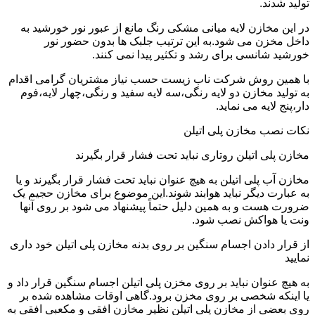
تولید شدند.
در این مخازن لایه میانی مشکی رنگ مانع از عبور نور خورشید به
داخل مخزن می شود.به این ترتیب جلبک ها بدون حضور نور
خورشید شانسی برای رشد و تکثیر پیدا نمی کنند.
با همین روش شرکت ناب زیست حسب نیاز مشتریان گرامی اقدام
به تولید مخازن دو لایه رنگی،سه لایه سفید و رنگی،چهار لایه،فوم
دار،پنج لایه می نماید.
نکات نصب مخازن پلی اتیلن
مخازن پلی اتیلن روتاری نباید تحت فشار قرار بگیرند
مخازن آب پلی اتیلن به هیچ عنوان نباید تحت فشار قرار بگیرند و یا
به عبارت دیگر نباید هوابند شوند.این موضوع برای مخازن حجیم یک
ضرورت هست و به همین دلیل حتماً پیشنهاد می شود بر روی آنها
ونت یا هواکش نصب شود.
از قرار دادن اجسام سنگین بر روی بدنه مخازن پلی اتیلن خود داری
نمایید
به هیچ عنوان نباید بر روی مخزن پلی اتیلن اجسام سنگین قرار داد و
یا اینکه شخصی بر روی مخزن برود.گاهی اوقات مشاهده شده بر
روی بعضی از مخازن پلی اتیلن نظیر مخازن افقی و مکعبی افقی به