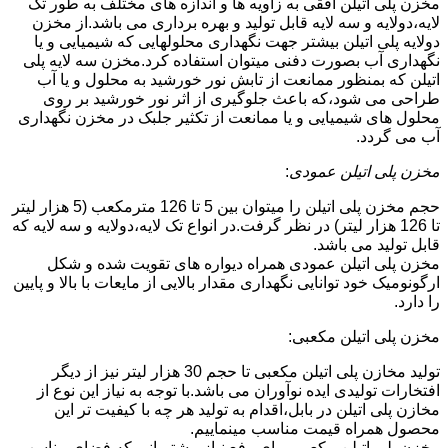
مخزن پلی اتیلن افقی به زاویه ها و اندازه های مختلف به طور تک
لایه،دولایه و سه لایه قابل تولید و بهره برداری می باشد.از مخزن
دولایه پلی اتیلن بیشتر جهت نگهداری محلولهایی که شیمیایی و یا
نگهداری آب بصورت دفنی میتوان استفاده کرد.مخزن سه لایه پلی
اتیلن که بمنظور ممانعت از تابش نور خورشید به محلول و یا آب
طراحی می شود،که باعث جلوگیری از اثر نور خورشید بر روی
محلول های شیمیایی و یا ممانعت از تکثیر جلبک در مخزن نگهداری
آب می گردد.
مخزن پلی اتیلن عمودی
:
حجم مخزن پلی اتیلن را میتوان بین 5 تا 126 مترمکعب (5 هزار لیتر
تا 126 هزار لیتر) در نظر گرفت.در انواع تک لایه،دولایه و سه لایه که
قابل تولید می باشد.
مخزن پلی اتیلن عمودی همراه دیواره های تقویت شده و شکل
ارگونومیک خود توانایی نگهداری مقدار بالایی از مایعات با بالا و پایین
را دارد.
مخزن پلی اتیلن مکعبی:
تولید مخازن پلی اتیلن مکعبی تا حجم 30 هزار لیتر نیز از دیگر
افتخارات تولیدی ایده نوآوران می باشد.با توجه به نیاز این نوع از
مخازن پلی اتیلن در بابل،اقدام به تولید هر چه با کیفیت تر این
محصول همراه قیمت مناسب مینماییم.
مخزن پلی اتیلن مکعبی برای رفع نیاز مشتریانی که فضای مناسب