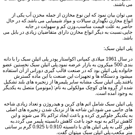
می باشند.
می توان بیان نمود که این نوع مخازن از جمله مخزن آب یکی از
انواع مخازن نگهداری سیالات و مواد شیمیایی می باشد.که در حال
حاضر به علت قیمت مناسب،وزن کم و سهولت در جابه
جایی،نسبت به دیگر انواع مخازن دارای متقاضیان زیادی در بابل می
باشد.
پلی اتیلن سبک:
در سال 1961 میلادی کمپانی اکواستار پودر پلی اتیلن سبک را با دانه
بندی 500 میکرون به بازار عرضه نمود.پلی اتیلن سبک نخستین عضو
خانواده پلی اتیلن بود که در صنعت قالب گیری دورانی از آن استفاده
میشود و دستگاه ها و تجهیزات این صنعت با این ماده گسترش
یافتند.پلی اتیلن سبک مشابه سایر پلیمرها از زنجیره های بلند تشکیل
شده از گروه های کوچک مولکولی به نام: (مونومر) متصل به یکدیگر
به وجود آمده است.
پلی اتیلن سبک شامل اتم های کربن و هیدروژن و تعداد زیادی شاخه
های جانبی می شود.این شاخه ها از نزدیک شدن زنجیره های اصلی
به یکدیگر جلوگیری کرده و باعث ایجاد تراکم بالا می شوند و این
کاهش تراکم به نوبه خود باعث کاهش دانسیته پلیمر می گردد.به
طور کلی به پلی اتیلن های با دانسیته 0.910 تا 0.925 گرم بر سانتی
متر مکعب،پلی اتیلن سبک میتوان گفت.