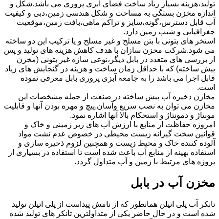
تولید،هزینه بسیار زیاد ساخت فضای آبزی پروری می باشد.شکل و
اندازه مخزن بستگی به مساحت و شکل هندسی زمین،دبی و کیفیت
آب قابل دسترس،گونه،سایز و تراکم ماهی،بافت زمین،موقعیت
جغرافیایی و شیب زمین دارد.
استخر های بتونی با بتن مسلح و غیر مسلح و یا ترکیب این دو ساخته
می شود.شرکت مخزن سازان با هدف کاهش هزینه های تولید و پس
از بررسی های متعدد در بابل دیگر،نوعی سازه غیر بتونی (مخزن
پیش ساخته) که با حداقل زمان ساخت و هزینه در گنجایش های زیاد
قابل اجرا می باشد را به جامعه آبزی پروری بابل معرفی نموده
است.
مخازن ذخیره آب پیش ساخته در صنعت از جمله مشخصات این
مخازن می توان به نصب سریع وآسان,پیچ و مهره بودن آنها و قابلیت
مونتاژ و دمونتاژ و استحکام بالا آنها اشاره نمود.
امروزه حفاظت از منابع با ارزش آب های زیر زمینی و خاک و
قوانین سخت گیرانه زیست محیطی در خصوص عدم نشت مواد
آلوده کننده خاک و محیط زیست و همچنین لزوم ذخیره سازی و
استفاده بهینه از منابع آب باعث شده است تا استفاده در بسیاری از
پروژه های مرتبط با زمین و آب متداول گردد.
مخزن آب در بابل
تانکر آب پلی اتیلن همانطور که از نامش پیداست از پلی اتیلن تولید
شده است و در حال حاضر یکی از متداولترین تانکر های تولید شده