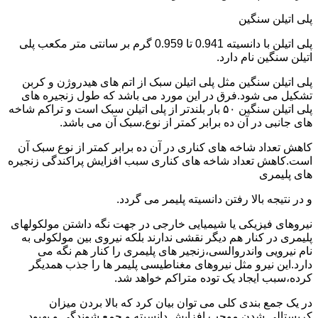
پلی اتیلن سنگین
پلی اتیلن با دانسیته 0.941 تا 0.959 گرم بر سانتی متر مکعب پلی
اتیلن سنگین نام دارد.
پلی اتیلن سنگین مثل پلی اتیلن سبک از اتم های هیدروژن و کربن
تشکیل می شود.فرق در این مورد می باشد که طول زنجیره های
پلی اتیلن سنگین ۵۰ بار بلندتر از پلی اتیلن سبک است و تراکم شاخه
های جانبی در آن ده برابر کمتر از نوع.سبک آن می باشد.
کاهش تعداد شاخه های کناری در آن ده برابر کمتر از نوع سبک آن
است.کاهش تعداد شاخه های کناری سبب افزایش پراکندگی زنجیره
های پلیمری
و در نتیجه بالا رفتن دانسیته پلیمر می گردد.
نیروهای فیزیکی یا شیمیایی خارجی در جهت نگه داشتن مولکولهای
پلیمری در کنار هم دیگر نقشی ندارند بلکه نیروی بین مولکولی به
نام نیرویی واندروالسی،زنجیر های پلیمری را کنار هم نگه می
دارد.این نیرو مثل نیروهای مغناطیسی پلیمر ها را جذب همدیگر
کرده،سبب ایجاد یک توده متراکم خواهد شد.
در یک جمع بندی کلی می توان بیان کرد که بالا بردن میزان
کریستالی شدن موجب افزایش دانسیته و جمع شوندگی و بهبود