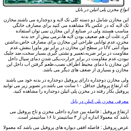
انواع مخزن پلی اتیلن در بابل
این مخازن شامل دو دسته کلی تک لایه و دوجداره می باشند.مخازن
تک لایه که در عکس بالا مشاهده می کنید برای مصارف خانگی
مناسب هستند ولی در صنایع از این مخازن نمی توان استفاده
کرد.علت آن هم ضعیف بودن لایه ها،نرمی بیش از حد بدنه
مخزن،عدم توانایی طراحی این مخازن برای مصارف خاص،نداشتن
مواد آنتی UV در سطح این مخازن در برابر نور ماورا بنفش،عدم
مقاومت در برابر ضربه،تعمیر و نشتی گیری بسیار سخت،ضد جلبک
نبودن،عدم مقاومت در برابر حرارت،یکی شدن دمای سیال داخل
این مخازن با دمای محیط اطراف نصب،طعم گرفتن آب داخل این
مخازن و بسیاری از ضعف های دیگر می باشد.
ولی مخازن دوجداره دارای پروفیل دوجداره در بدنه خود می باشند
که ارتفاع پروفیل حداقل ۱۰ سانت می باشد.در تصویر زیر می توانید
پروفیل بکار رفته در مخزن پلی اتیلن دوجداره را مشاهده کنید.
معرفی مخزن پلی اتیلن در بابل
ارتفاع پروفیل : فاصله بین جداره داخلی مخزن و تاج پروفیل می
باشد که معمولا اندازه آن از ۳ سانتیمتر تا ۱۶ سانتیمتر است.
عرض پروفیل : فاصله افقی دیواره های پروفیل می باشد که معمولا