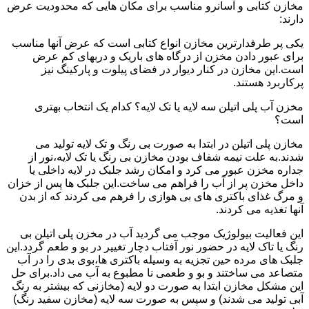
مخازن کتابی و آسانرو مناسب برای مکان هایی که محدودیت عرض
دارند:
یکی پر طرفدارترین مخازن انواع کتابی است که عرض آنها مناسب
برای عبور دادن مخزن از درگاه های باریک و دربهای کم عرض
است.این مخازن در کنار دیوار در فضای پیلوت و پارکینگ نیز
پرکاربرد هستند.
مخزن آب پلی اتیلن سه لایه یا تک لایه؟ کدام یک انتخاب بهتری
است؟
مخازن پلی اتیلن در ابتدا به صورت بی رنگ و تک لایه تولید می
شدند.به علت نیمه شفاف بودن مخازن بی رنگ یا تک لایه،نور از
جداره مخزن عبور می کرد و امکان رشد جلبک در لایه داخلی یا
داخل مخزن پر از آب را فراهم می ساخت.این جلبک ها پس از خزان
و مرگ غذای باکتری های بی هوازی را فرهم می کردند که از بدن
آنها تغذیه می کردند.
این فعالیت بیولوژیک موجب می گردید آب در مخزن پلی اتیلن بی
رنگ یا تاک لایه در حضور نور آفتاب دچار تغییر در بو و طعم گردد.این
جلبک های مرده حین تجزیه به وسیله باکتری ها،بوی بدی را در آب
متصاعد می ساختند و بو و طعمی نا مطبوع به آب می داد.برای حل
این مشکل مخازن ابتدا به صورت دو لایه (مخازنی که بیشتر به رنگ
آبی تولید می شدند) و سپس به صورت سه لایه (مخازن سفید رنگ)