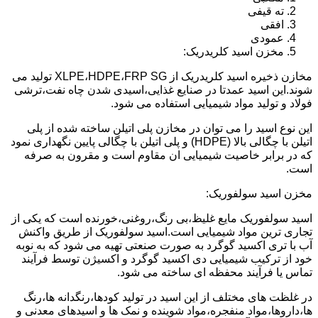
ته قیفی
افقی
عمودی
مخزن اسید کلریدریک:
مخازن ذخیره اسید کلریدریک از XLPE،HDPE،FRP SG تولید می
شوند.این اسید عمدتا در صنایع غذایی،اسیدی شدن چاه نفت،ترشی
فولاد و تولید مواد شیمیایی استفاده می شود.
این نوع اسید را می توان در مخازن پلی اتیلن ساخته شده از پلی
اتیلن با چگالی بالا (HDPE) و پلی اتیلن با چگالی پایین نگهداری نمود
که در برابر خاصیت شیمیایی ان مقاوم است و مقرون به صرفه
است.
مخزن اسید سولفوریک:
اسید سولفوریک مایع غلیظ،بی رنگ،روغنی،خورنده است که یکی از
تجاری ترین مواد شیمیایی است.اسید سولفوریک از طریق واکنش
آب با تری اکسید گوگرد به صورت صنعتی تهیه می شود که به نوبه
خود از ترکیب شیمیایی دی اکسید گوگرد و اکسیژن توسط فرآیند
تماس یا فرآیند محفظه ای ساخته می شود.
در غلظت های مختلف از این اسید در تولید کودها،رنگدانه ها،رنگ
ها،داروها،مواد منفجره،مواد شوینده و نمک ها و اسیدهای معدنی و