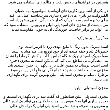
همچنین در فرآیندهای پالایش نفت و متالورژی استفاده می شود.
در یکی از آشناترین کاربردهای آن،اسید سولفوریک به عنوان
الکترولیت در باتری های ذخیره سازی سرب،اسید عمل می کند
برای ذخیره اسید سولفوریک که از خورندگی بالایی برخوردار است
می بایست از مخزن های اسید پلی اتیلن و پروپیلن استفاده نمود که
می تواند در برابر خاصیت خورندگی آن به خوبی مقاومت نماید.
مخازن اسید نیتریک
:
اسید نیتریک بدون رنگ یا مایع دودی زرد یا قرمز است.بوی
خطرناک،تند و خفه کننده ای از خود توزیع می کند.مشابه اسید
سولفوریک،اسید نیتریک هنگام تماس با آب واکنش گرمازا را نشان
می دهد.گرمایی ساطع می کند که ممکن است به مخزن ذخیره
اسید آسیب برساند به همین علت برای نگهداری چنین اسیدی باید
مخزنی مناسب انتخاب شود تا تمام نگرانی ها را در این موضوع
برطرف نماید و مخزن اسید پلی اتیلن بهترین گزینه برای نگهداری
می باشد.
مخزن اسید پلی اتیلن:
مخزن اسید پلی اتیلن همانطور که گفت شد برای نگهداری اسیدها و
ذخیره سازی آنها به خصوص در مدت طولانی می تواند یک ایده عالی
و مقرون به صرفه باشد.مخزن اسید پلی اتیلن یک راه حل عالی