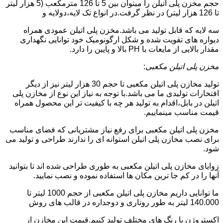
حجم مخزن پلی اتیلن را میتوان بین 5 تا 126 مترمکعب (5 هزار لیتر
تا 126 هزار لیتر) در نظر گرفت.در انواع تک لایه،دولایه و
سه لایه که قابل تولید می باشد.مخزن پلی اتیلن عمودی همراه
دیواره های تقویت شده و شکل ارگونومیک خود توانایی نگهداری
مقدار بالایی از مایعات با PH بالا و پایین را دارد.
مخزن پلی اتیلن مکعبی
:
تولید مخازن پلی اتیلن مکعبی تا حجم 30 هزار لیتر نیز از دیگر
افتخارات تولیدی ما می باشد.با توجه به نیاز این نوع از مخازن پلی
اتیلن در بابل،اقدام به تولید هر چه با کیفیت تر این محصول همراه
قیمت مناسب مینماییم.
مخزن پلی اتیلن مکعبی برای رفع نیاز مشتریانی که فضای مناسب
برای نصب مخازن پلی اتیلن استوانه ای را ندارند طراحی و تولید می
شود.
زوایای مخازن پلی اتیلن مکعبی به طوری طراحی شده اند تا بتوانید
آنها را در کم جا ترین مکان ها استفاده نموده و نصب نمایید.
ما توانایی داریم مخازن پلی اتیلن مکعبی از حجم 1000 لیتر تا
140.000 لیتر به طور روتاری و دوجداره در قالب های روش
اکستروژن با رنگ های مختلف تولید کنیم.قیمت این مخازن از