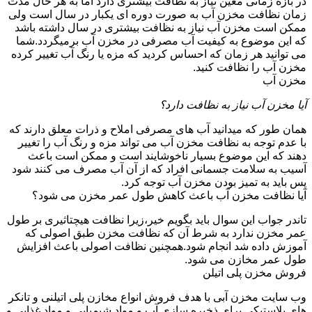
در بازه زمانی معین نیاز به نظافت بیشتری دارد اما به هر حال مدت
زمان نظافت مخزن آب به صورت دوره ای یکبار در سال است ولی
ممکن است مخزن آب نیاز به نظافت بیشتری در سال داشته باشد
که این موضوع به کیفیت آب مصرفی در مخزن آب برمیگردد.شما
می توانید هر زمان که احساس کردید که مزه یا رنگ آب تغییر کرده
مخزن آب را نظافت کنید.
مخزن آب
آیا مخزن آب نیاز به نظافت دارد؟
همان طور که میدانید آب های مصرفی املاح و ذرات معلق دارند که
با عدم توجه به نظافت مخزن آب می تواند مزه و رنگ آب را تغییر
دهند که این موضوع بسیار ناخوشایند است و ممکن است باعث
آسیب به سلامت جسمانی افراد که از آن آب مصرف می کنند شود
پس باید به تمیز بودن مخزن آب توجه کرد.
آیا نظافت مخزن آب باعث کاهش طول عمر مخزن می شود؟
تاندر جواب این سوال باید بگویم خیر،زیرا نظافت هیچتاثیری بر طول
عمر مخزن ندارد به شرط آن که نظافت مخزن طبق اصولی که
آموزش داده شد انجام شود.همچنین نظافت اصولی باعث افزایش
طول عمر مخازن می شود.
فروش مخزن پلی اتیلن
وب سایت مخزن آبی با هدف فروش انواع مخازن پلی اتیلنی و تانکر
های پلاستیکی برای ذخیره سازی آب و مواد شیمیایی و مواد غذایی و