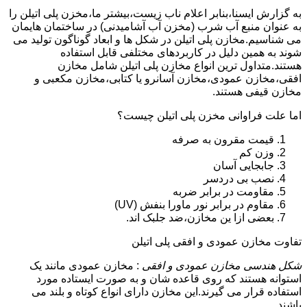
به گزارش ایسنا،بنابر اعلام ناب زیست،بیشتر ما،مخزن پلی اتیلن را
به عنوان منبع آب شرب (مخزن آب آشامیدنی) در ساختمان هایمان
می شناسیم.مخازن پلی اتیلن در شکل ها و ابعاد گوناگون تولید می
شوند به همین دلیل در کاربردهای مختلفی قابل استفاده
هستند.متداول ترین انواع مخازن پلی اتیلن شامل مخازن
افقی،مخازن عمودی،مخازن آسانرو یا کتابی،مخازن مکعبی و
مخازن قیفی هستند.
اما علت فراوانی مخزن پلی اتیلن چیست؟
قیمت مقرون به صرفه
وزن کم
جابجایی آسان
نصب بی دردسر
مقاومت در برابر ضربه
مقاوم در برابر نور ماورا بنفش (UV)
بعضی ازا ین مخازن،ضد جلبک اند.
تفاوت مخازن عمودی و افقی پلی اتیلن
شکل هندسی مخازن عمودی و افقی
: مخازن عمودی مانند یک
استوانه هستند که روی قاعده شان و به صورت ایستاده مورد
استفاده قرار می گیرند.این مخازن دارای انواع کوتاه و بلند می
باشند.