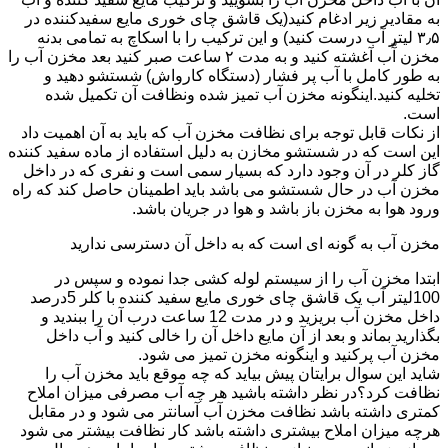
به مقادیر زیر ادغام کنید(یک قاشق چای خوری مایع سفیدکننده در
۳٫۵ لیتر آب درست کنید) و این ترکیب را با اسکاچ به تمامی بدنه
مخزن آّب آغشته کنید و به مدت ۲ ساعت صبر کنید بعد مخزن آب را
به طور کامل با آب پر فشار (دستگاه کارواش) شستشو دهید و
تخلیه کنید.اینگونه مخزن آب تمیز شده ونظافت آن تکمیل شده
است.
از نکات قابل توجه برای نظافت مخزن آب که باید به آن اهمیت داد
این است که در شستشو مخازن به دلیل استفاده از ماده سفید کننده
گاز کلر در آن وجود دارد که بسیار سمی است و نفری که در داخل
مخزن آب در حال شستشو می باشد باید اطمینان حاصل کند که راه
ورود هوا به مخزن باز باشد و هوا در جریان باشد.
مخزن آب به گونه ای است که به داخل آن دسترسی ندارید
ابتدا مخزن آب را از سیستم لوله کشی جدا نموده و سپس در
100لیتر آب یک قاشق چای خوری مایع سفید کننده با کلر 5درصد
داخل مخزن آب بریزید و در مدت 12 ساعت درب آن را ببندید و
بگذارید بماند و بعد از آن مایع داخل آن را خالی کنید و آب داخل
مخزن آب پرکنید و اینگونه مخزن تمیز می شود.
شاید این سوال برایتان پیش بیاید که چه موقع باید مخزن آب را
نظافت کرد؟در نظر داشته باشید هر چه آب مصرفی میزان املاح
کمتری داشته باشد نظافت مخزن آب آسانتر می شود و در مقابل
هرچه میزان املاح بیشتری داشته باشد کار نظافت بیشتر می شود