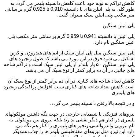
کاهش تراکم به نوبه خود باعث کاهش دانسیته پلیمر می گردد.به
طور کلی به پلی اتیلن های با دانسیته 0.910 تا 0.925 گرم بر سانتی
متر مکعب،پلی اتیلن سبک میتوان گفت.
پلی اتیلن سنگین
پلی اتیلن با دانسیته 0.941 تا 0.959 گرم بر سانتی متر مکعب پلی
اتیلن سنگین نام دارد.
پلی اتیلن سنگین مثل پلی اتیلن سبک از اتم های هیدروژن و کربن
تشکیل می شود.فرق در این مورد می باشد که طول زنجیره های
پلی اتیلن سنگین ۵۰ بار بلندتر از پلی اتیلن سبک است و تراکم شاخه
های جانبی در آن ده برابر کمتر از نوع.سبک آن می باشد.
کاهش تعداد شاخه های کناری در آن ده برابر کمتر از نوع سبک آن
است.کاهش تعداد شاخه های کناری سبب افزایش پراکندگی زنجیره
های پلیمری
و در نتیجه بالا رفتن دانسیته پلیمر می گردد.
نیروهای فیزیکی یا شیمیایی خارجی در جهت نگه داشتن مولکولهای
پلیمری در کنار هم دیگر نقشی ندارند بلکه نیروی بین مولکولی به
نام نیرویی واندروالسی،زنجیر های پلیمری را کنار هم نگه می
دارد.این نیرو مثل نیروهای مغناطیسی پلیمر ها را جذب همدیگر