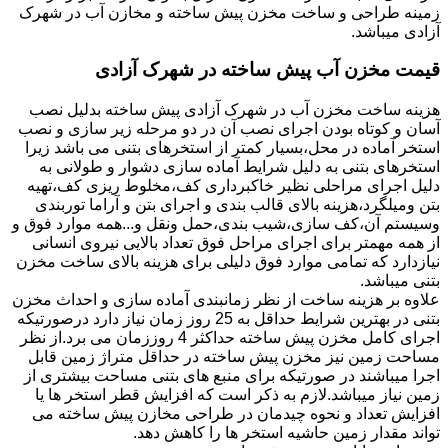
زمینه طراحی و ساخت مخزن پیش ساخته و مخازن آب در شهرک
آزادی میباشد.
قیمت مخزن آب پیش ساخته در شهرک آزادی
هزینه ساخت مخزن آب در شهرک آزادی پیش ساخته بدلیل نصب
آسان و کوتاه بودن اجرای نصب آن در دو مرحله زیر سازی و نصب
استخر آماده در محل،بسیار کمتر از استخرهای بتنی می باشد زیرا
استخرهای بتنی به دلیل شرایط آماده سازی دشوار و طولانی به
دلیل اجرای مراحلی نظیر خاکبرداری کف،مخلوط ریزی کف،تهیه
بتن ومیلگرد،هزینه بالای قالب بندی و اجرای بتن و آراما توربندی
وسیستم آن،کف سازی،شیب بندی،حمل ونقل و...همه موارد فوق و
از همه مهمتر برای اجرای مراحل فوق تعداد بالایی نیروی انسانی
نیازدارد که تمامی موارد فوق دلیلی برای هزینه بالای ساخت مخزن
بتنی میباشد.
علاوه بر هزینه ساخت از نظر زمانبندی آماده سازی و احداث مخزن
بتنی در بهترین شرایط حداقل به 25 روز زمان نیاز دارد درصورتیکه
اجرای کامل مخزن پیش ساخته حداکثر 4 روززمان می برد.از نظر
مساحت زمین نیز مخزن پیش ساخته در حداقل متراژ زمین قابل
اجرا میباشند در صورتیکه برای منبع های بتنی مساحت بیشتری از
زمین نیاز میباشد.لازم به ذکر است که افزایش قطر استخر ها یا
افزایش تعداد و نحوه چیدمان در طراحی مخازن پیش ساخته می
تواند مقدار زمین حاشیه استخر ها را کاهش دهد.