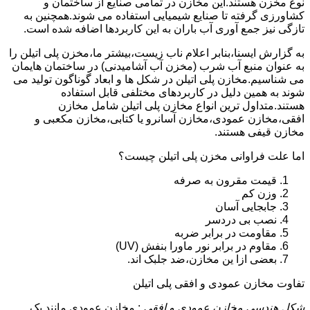
نوع مخزن هستند.این مخازن در تمامی صنایع از ساختمان و
کشاورزی گرفته تا صنایع شیمیایی استفاده می شوند.همچنین به
تازگی نیز جمع آوری آب باران به این کاربردها اضافه شده است.
به گزارش ایسنا،بنابر اعلام ناب زیست،بیشتر ما،مخزن پلی اتیلن را
به عنوان منبع آب شرب (مخزن آب آشامیدنی) در ساختمان هایمان
می شناسیم.مخازن پلی اتیلن در شکل ها و ابعاد گوناگون تولید می
شوند به همین دلیل در کاربردهای مختلفی قابل استفاده
هستند.متداول ترین انواع مخازن پلی اتیلن شامل مخازن
افقی،مخازن عمودی،مخازن آسانرو یا کتابی،مخازن مکعبی و
مخازن قیفی هستند.
اما علت فراوانی مخزن پلی اتیلن چیست؟
قیمت مقرون به صرفه
وزن کم
جابجایی آسان
نصب بی دردسر
مقاومت در برابر ضربه
مقاوم در برابر نور ماورا بنفش (UV)
بعضی ازا ین مخازن،ضد جلبک اند.
تفاوت مخازن عمودی و افقی پلی اتیلن
شکل هندسی مخازن عمودی و افقی
: مخازن عمودی مانند یک