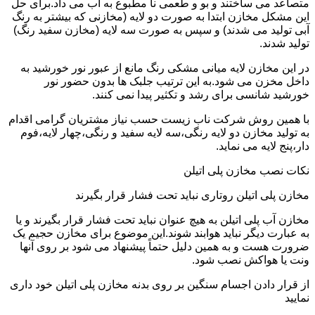
متصاعد می ساختند و بو و طعمی نا مطبوع به آب می داد.برای حل
این مشکل مخازن ابتدا به صورت دو لایه (مخازنی که بیشتر به رنگ
آبی تولید می شدند) و سپس به صورت سه لایه (مخازن سفید رنگ)
تولید شدند.
در این مخازن لایه میانی مشکی رنگ مانع از عبور نور خورشید به
داخل مخزن می شود.به این ترتیب جلبک ها بدون حضور نور
خورشید شانسی برای رشد و تکثیر پیدا نمی کنند.
با همین روش شرکت ناب زیست حسب نیاز مشتریان گرامی اقدام
به تولید مخازن دو لایه رنگی،سه لایه سفید و رنگی،چهار لایه،فوم
دار،پنج لایه می نماید.
نکات نصب مخازن پلی اتیلن
مخازن پلی اتیلن روتاری نباید تحت فشار قرار بگیرند
مخازن آب پلی اتیلن به هیچ عنوان نباید تحت فشار قرار بگیرند و یا
به عبارت دیگر نباید هوابند شوند.این موضوع برای مخازن حجیم یک
ضرورت هست و به همین دلیل حتماً پیشنهاد می شود بر روی آنها
ونت یا هواکش نصب شود.
از قرار دادن اجسام سنگین بر روی بدنه مخازن پلی اتیلن خود داری
نمایید