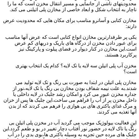
محدودیتهای ناشی از جانمایی و مسیر انتقال مخزن است که ما را
ناچار به انتخاب شکل و ابعاد خاصی از مخازن پلی اتیلنی می کند.
مخازن کتابی و آسانرو مناسب برای مکان هایی که محدودیت عرض
دارند:
یکی پر طرفدارترین مخازن انواع کتابی است که عرض آنها مناسب
برای عبور دادن مخزن از درگاه های باریک و دربهای کم عرض
است.این مخازن در کنار دیوار در فضای پیلوت و پارکینگ نیز
پرکاربرد هستند.
مخزن آب پلی اتیلن سه لایه یا تک لایه؟ کدام یک انتخاب بهتری
است؟
مخازن پلی اتیلن در ابتدا به صورت بی رنگ و تک لایه تولید می
شدند.به علت نیمه شفاف بودن مخازن بی رنگ یا تک لایه،نور از
جداره مخزن عبور می کرد و امکان رشد جلبک در لایه داخلی یا
داخل مخزن پر از آب را فراهم می ساخت.این جلبک ها پس از خزان
و مرگ غذای باکتری های بی هوازی را فرهم می کردند که از بدن
آنها تغذیه می کردند.
این فعالیت بیولوژیک موجب می گردید آب در مخزن پلی اتیلن بی
رنگ یا تاک لایه در حضور نور آفتاب دچار تغییر در بو و طعم گردد.این
جلبک های مرده حین تجزیه به وسیله باکتری ها،بوی بدی را در آب