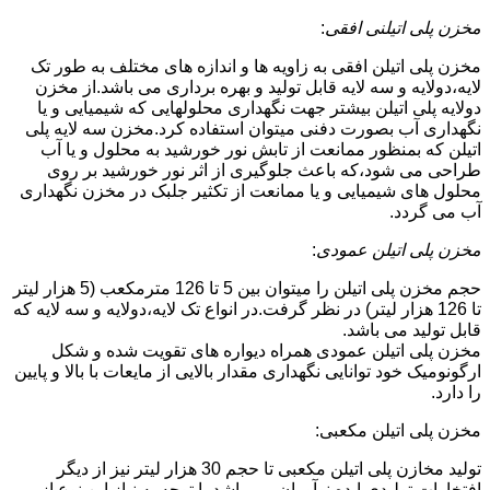
مخزن پلی اتیلنی افقی
:
مخزن پلی اتیلن افقی به زاویه ها و اندازه های مختلف به طور تک
لایه،دولایه و سه لایه قابل تولید و بهره برداری می باشد.از مخزن
دولایه پلی اتیلن بیشتر جهت نگهداری محلولهایی که شیمیایی و یا
نگهداری آب بصورت دفنی میتوان استفاده کرد.مخزن سه لایه پلی
اتیلن که بمنظور ممانعت از تابش نور خورشید به محلول و یا آب
طراحی می شود،که باعث جلوگیری از اثر نور خورشید بر روی
محلول های شیمیایی و یا ممانعت از تکثیر جلبک در مخزن نگهداری
آب می گردد.
مخزن پلی اتیلن عمودی
:
حجم مخزن پلی اتیلن را میتوان بین 5 تا 126 مترمکعب (5 هزار لیتر
تا 126 هزار لیتر) در نظر گرفت.در انواع تک لایه،دولایه و سه لایه که
قابل تولید می باشد.
مخزن پلی اتیلن عمودی همراه دیواره های تقویت شده و شکل
ارگونومیک خود توانایی نگهداری مقدار بالایی از مایعات با بالا و پایین
را دارد.
مخزن پلی اتیلن مکعبی:
تولید مخازن پلی اتیلن مکعبی تا حجم 30 هزار لیتر نیز از دیگر
افتخارات تولیدی ایده نوآوران می باشد.با توجه به نیاز این نوع از