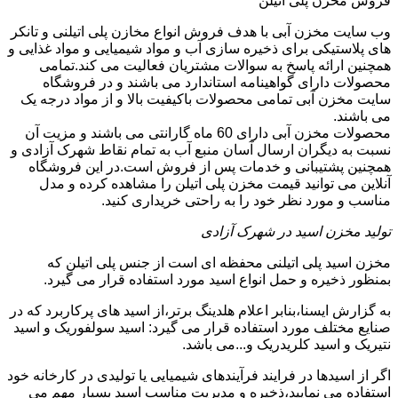
فروش مخزن پلی اتیلن
وب سایت مخزن آبی با هدف فروش انواع مخازن پلی اتیلنی و تانکر
های پلاستیکی برای ذخیره سازی آب و مواد شیمیایی و مواد غذایی و
همچنین ارائه پاسخ به سوالات مشتریان فعالیت می کند.تمامی
محصولات دارای گواهینامه استاندارد می باشند و در فروشگاه
سایت مخزن آبی تمامی محصولات باکیفیت بالا و از مواد درجه یک
می باشند.
محصولات مخزن آبی دارای 60 ماه گارانتی می باشند و مزیت آن
نسبت به دیگران ارسال آسان منبع آب به تمام نقاط شهرک آزادی و
همچنین پشتیبانی و خدمات پس از فروش است.در این فروشگاه
آنلاین می توانید قیمت مخزن پلی اتیلن را مشاهده کرده و مدل
مناسب و مورد نظر خود را به راحتی خریداری کنید.
تولید مخزن اسید در شهرک آزادی
مخزن اسید پلی اتیلنی محفظه ای است از جنس پلی اتیلن که
بمنظور ذخیره و حمل انواع اسید مورد استفاده قرار می گیرد.
به گزارش ایسنا،بنابر اعلام هلدینگ برتر،از اسید های پرکاربرد که در
صنایع مختلف مورد استفاده قرار می گیرد: اسید سولفوریک و اسید
نتیریک و اسید کلریدریک و...می باشد.
اگر از اسیدها در فرایند فرآیندهای شیمیایی یا تولیدی در کارخانه خود
استفاده می نمایید،ذخیره و مدیریت مناسب اسید بسیار مهم می