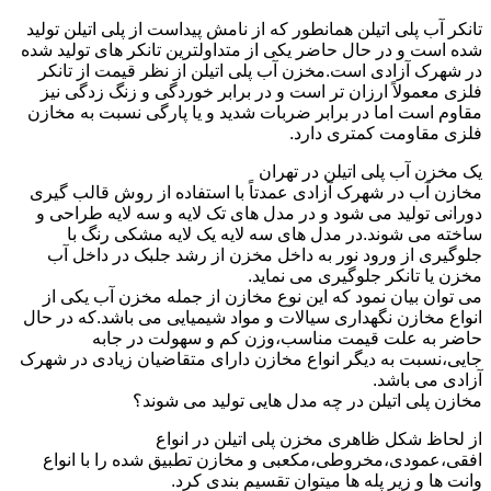
تانکر آب پلی اتیلن همانطور که از نامش پیداست از پلی اتیلن تولید
شده است و در حال حاضر یکی از متداولترین تانکر های تولید شده
در شهرک آزادی است.مخزن آب پلی اتیلن از نظر قیمت از تانکر
فلزی معمولاً ارزان تر است و در برابر خوردگی و زنگ زدگی نیز
مقاوم است اما در برابر ضربات شدید و یا پارگی نسبت به مخازن
فلزی مقاومت کمتری دارد.
یک مخزن آب پلی اتیلن در تهران
مخازن آب در شهرک آزادی عمدتاً با استفاده از روش قالب گیری
دورانی تولید می شود و در مدل های تک لایه و سه لایه طراحی و
ساخته می شوند.در مدل های سه لایه یک لایه مشکی رنگ با
جلوگیری از ورود نور به داخل مخزن از رشد جلبک در داخل آب
مخزن یا تانکر جلوگیری می نماید.
می توان بیان نمود که این نوع مخازن از جمله مخزن آب یکی از
انواع مخازن نگهداری سیالات و مواد شیمیایی می باشد.که در حال
حاضر به علت قیمت مناسب،وزن کم و سهولت در جابه
جایی،نسبت به دیگر انواع مخازن دارای متقاضیان زیادی در شهرک
آزادی می باشد.
مخازن پلی اتیلن در چه مدل هایی تولید می شوند؟
از لحاظ شکل ظاهری مخزن پلی اتیلن در انواع
افقی،عمودی،مخروطی،مکعبی و مخازن تطبیق شده را با انواع
وانت ها و زیر پله ها میتوان تقسیم بندی کرد.