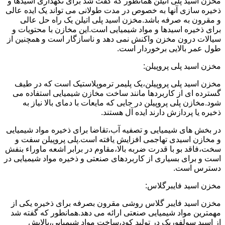
مخزن اسید پلی اتیلن همانطور که گفت شد برای نگهداری اسیدها و
ذخیره سازی آنها به خصوص در مدت طولانی می تواند یک ایده عالی
و مقرون به صرفه باشد.مخزن اسید پلی اتیلن یک راه حل عالی
برای ذخیره اسیدها و مواد شیمیایی است.این مخازن با محتویات و
سیالات درون مخزن واکنش نمی دهد و ناسازگار است و همچنین از
طول عمر بالایی برخوردار است.
مخزن اسید پلی پروپیلن:
مخزن اسید پلی پروپیلن،یک پلیمر ترموپلاستیک است که در طیف
گسترده ای از کاربردها مانند ساخت مخازن شیمیایی استفاده می
شود.مخازن پلی پروپیلن در جایی که مایعات با دمای بالا نیاز به
ذخیره یا پردازش دارند ایده آل هستند.
در بخش های شیمیایی و تصفیه آب،تقاضا برای ذخیره مواد شیمیایی
و مخازن اسیدی تهاجمی افزایش یافته است.پلی پروپیلن سفت و
سخت،فاقد بو با قدرت ضربه بالا،مقاوم در برابر اشعه ماوراء بنفش
است و برای بسیاری از کاربردهای صنعتی و ذخیره مواد شیمیایی در
دسترس است.
مخزن اسید فایبرگلاس:
مخزن اسید فایبر گلاس روشی مقرون بصرفه برای ذخیره یکی از
مهمترین مواد شیمیایی صنعتی ارائه می دهد.همانطور که گفته شد
از اسید سولفوریک در تولید کود،ساخت مواد شیمیایی،پالایش