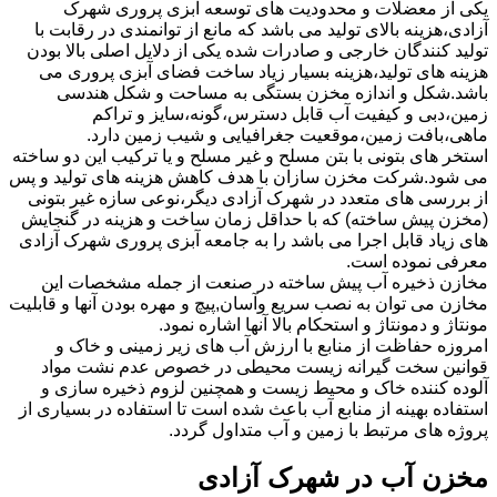
یکی از معضلات و محدودیت های توسعه آبزی پروری شهرک
آزادی،هزینه بالای تولید می باشد که مانع از توانمندی در رقابت با
تولید کنندگان خارجی و صادرات شده یکی از دلایل اصلی بالا بودن
هزینه های تولید،هزینه بسیار زیاد ساخت فضای آبزی پروری می
باشد.شکل و اندازه مخزن بستگی به مساحت و شکل هندسی
زمین،دبی و کیفیت آب قابل دسترس،گونه،سایز و تراکم
ماهی،بافت زمین،موقعیت جغرافیایی و شیب زمین دارد.
استخر های بتونی با بتن مسلح و غیر مسلح و یا ترکیب این دو ساخته
می شود.شرکت مخزن سازان با هدف کاهش هزینه های تولید و پس
از بررسی های متعدد در شهرک آزادی دیگر،نوعی سازه غیر بتونی
(مخزن پیش ساخته) که با حداقل زمان ساخت و هزینه در گنجایش
های زیاد قابل اجرا می باشد را به جامعه آبزی پروری شهرک آزادی
معرفی نموده است.
مخازن ذخیره آب پیش ساخته در صنعت از جمله مشخصات این
مخازن می توان به نصب سریع وآسان,پیچ و مهره بودن آنها و قابلیت
مونتاژ و دمونتاژ و استحکام بالا آنها اشاره نمود.
امروزه حفاظت از منابع با ارزش آب های زیر زمینی و خاک و
قوانین سخت گیرانه زیست محیطی در خصوص عدم نشت مواد
آلوده کننده خاک و محیط زیست و همچنین لزوم ذخیره سازی و
استفاده بهینه از منابع آب باعث شده است تا استفاده در بسیاری از
پروژه های مرتبط با زمین و آب متداول گردد.
مخزن آب در شهرک آزادی