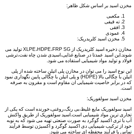
مخزن اسید بر اساس شکل ظاهر:
مکعبی
ته قیفی
افقی
عمودی
مخزن اسید کلریدریک:
مخازن ذخیره اسید کلریدریک از XLPE،HDPE،FRP SG تولید می
شوند.این اسید عمدتا در صنایع غذایی،اسیدی شدن چاه نفت،ترشی
فولاد و تولید مواد شیمیایی استفاده می شود.
این نوع اسید را می توان در مخازن پلی اتیلن ساخته شده از پلی
اتیلن با چگالی بالا (HDPE) و پلی اتیلن با چگالی پایین نگهداری نمود
که در برابر خاصیت شیمیایی ان مقاوم است و مقرون به صرفه
است.
مخزن اسید سولفوریک:
اسید سولفوریک مایع غلیظ،بی رنگ،روغنی،خورنده است که یکی از
تجاری ترین مواد شیمیایی است.اسید سولفوریک از طریق واکنش
آب با تری اکسید گوگرد به صورت صنعتی تهیه می شود که به نوبه
خود از ترکیب شیمیایی دی اکسید گوگرد و اکسیژن توسط فرآیند
تماس یا فرآیند محفظه ای ساخته می شود.