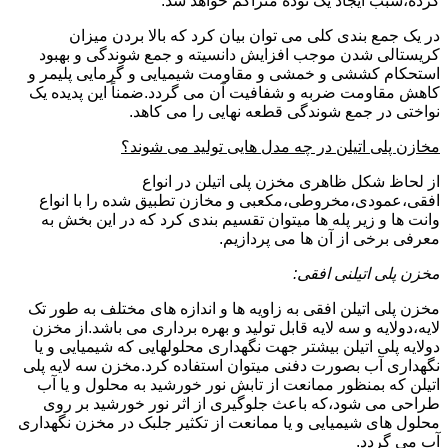
کرده،سبب ایجاد یک توده متراکم خواهد شد.
در یک جمع بندی کلی می توان بیان کرد که بالا بردن میزان
کریستالی شدن موجب افزایش دانسیته و جمع شوندگی و بهبود
استحکام کششی و خمشی و مقاومت شیمیایی و گرمایی پلیمر و
کاهش مقاومت ضربه و شفافیت آن می گردد.ضمناً این پدیده یک
نواختی در جمع شوندگی قطعه نهایی را می کاهد.
مخازن پلی اتیلن در چه مدل هایی تولید می شوند؟
از لحاظ شکل ظاهری مخزن پلی اتیلن در انواع
افقی،عمودی،مخروطی،مکعبی و مخازن تطبیق شده را با انواع
وانت ها و زیر پله ها میتوان تقسیم بندی کرد که در این بخش به
معرفی برخی از آن ها می پردازیم.
مخزن پلی اتیلنی افقی:
مخزن پلی اتیلن افقی به زاویه ها و اندازه های مختلف به طور تک
لایه،دولایه و سه لایه قابل تولید و بهره برداری می باشد.از مخزن
دولایه پلی اتیلن بیشتر جهت نگهداری محلولهایی که شیمیایی و یا
نگهداری آب بصورت دفنی میتوان استفاده کرد.مخزن سه لایه پلی
اتیلن که بمنظور ممانعت از تابش نور خورشید به محلول و یا آب
طراحی می شود،که باعث جلوگیری از اثر نور خورشید بر روی
محلول های شیمیایی و یا ممانعت از تکثیر جلبک در مخزن نگهداری
آب می گردد.