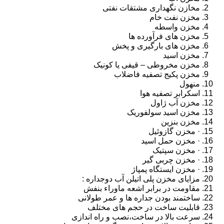
مخازن نگهداری مشتقات نفتی
مخزن نفت خام
مخزن واسطه
مخزن های فرآورده ها
مخزن های بارگیری و پخش
مخزن اسید
مخزن مخروطی – قیفی یا کونیک
مخزن پکیج تصفیه فاضلاب
منهول
اسکرابر تصفیه هوا
مخزن آب ژاول
مخزن اسید سولفوریک
مخزن بنزین
· مخزن گازوئیل
· مخزن حمل اسید
· مخزن سپتیک
· مخزن چربی گیر
· مخزن ایستگاه پمپاژ
مزایای مخزن پلی اتیلن آب دوجداره :
مقاومت در برابر اشعه ماوراء بنفش
ساختمند بودن جداره ها و عمر طولانی
قابلیت ساخت در حجم های مختلف
سرعت بالا در ساخت،نصب و راه اندازی