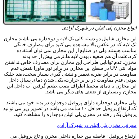
انواع مخزن پلی اتیلن در شهرک آزادی
این مخازن شامل دو دسته کلی تک لایه و دوجداره می باشند.مخازن
تک لایه که در عکس بالا مشاهده می کنید برای مصارف خانگی
مناسب هستند ولی در صنایع از این مخازن نمی توان استفاده
کرد.علت آن هم ضعیف بودن لایه ها،نرمی بیش از حد بدنه
مخزن،عدم توانایی طراحی این مخازن برای مصارف خاص،نداشتن
مواد آنتی UV در سطح این مخازن در برابر نور ماورا بنفش،عدم
مقاومت در برابر ضربه،تعمیر و نشتی گیری بسیار سخت،ضد جلبک
نبودن،عدم مقاومت در برابر حرارت،یکی شدن دمای سیال داخل
این مخازن با دمای محیط اطراف نصب،طعم گرفتن آب داخل این
مخازن و بسیاری از ضعف های دیگر می باشد.
ولی مخازن دوجداره دارای پروفیل دوجداره در بدنه خود می باشند
که ارتفاع پروفیل حداقل ۱۰ سانت می باشد.در تصویر زیر می توانید
پروفیل بکار رفته در مخزن پلی اتیلن دوجداره را مشاهده کنید.
معرفی مخزن پلی اتیلن در شهرک آزادی
ارتفاع پروفیل : فاصله بین جداره داخلی مخزن و تاج پروفیل می