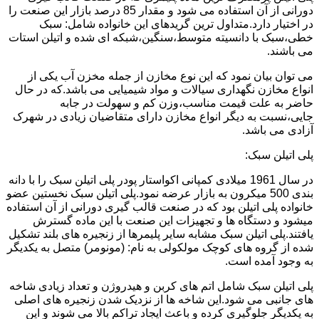
دورانی از آن استفاده می شود و مقدار 85 درصد بازار این صنعت را
در اختیار دارد.متداول ترین گریدهای این خانواده شامل: سبک
خطی،سبک با دانسیته متوسط،سنگین،شبکه ای شده و اتیلن استات
می باشند.
می توان بیان نمود که این نوع مخازن از جمله مخزن آب یکی از
انواع مخازن نگهداری سیالات و مواد شیمیایی می باشد.که در حال
حاضر به علت قیمت مناسب،وزن کم و سهولت در جابه
جایی،نسبت به دیگر انواع مخازن دارای متقاضیان زیادی در شهرک
آزادی می باشد.
پلی اتیلن سبک:
در سال 1961 میلادی کمپانی اکواستار پودر پلی اتیلن سبک را با دانه
بندی 500 میکرون به بازار عرضه نمود.پلی اتیلن سبک نخستین عضو
خانواده پلی اتیلن بود که در صنعت قالب گیری دورانی از آن استفاده
میشود و دستگاه ها و تجهیزات این صنعت با این ماده گسترش
یافتند.پلی اتیلن سبک مشابه سایر پلیمرها از زنجیره های بلند تشکیل
شده از گروه های کوچک مولکولی به نام: (مونومر) متصل به یکدیگر
به وجود آمده است.
پلی اتیلن سبک شامل اتم های کربن و هیدروژن و تعداد زیادی شاخه
های جانبی می شود.این شاخه ها از نزدیک شدن زنجیره های اصلی
به یکدیگر جلوگیری کرده و باعث ایجاد تراکم بالا می شوند و این