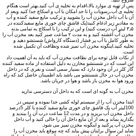
پس از تهیه ی موارد بالا،اقدام به تخلیه ی آب کنید.بهتر است هنگام
تخلیه ی آب،رسوبات را تا حد امکان با آب و اسکاچ جدا کنید وبعد از
آن با آب داخل مخزن آب را بشویید و ترکیب مایع سفید کننده و آب
به مقادیر زیر ادغام کنید(یک قاشق چای خوری مایع سفیدکننده در
۳٫۵ لیتر آب درست کنید) و این ترکیب را با اسکاچ به تمامی بدنه
مخزن آّب آغشته کنید و به مدت ۲ ساعت صبر کنید بعد مخزن آب را
به طور کامل با آب پر فشار (دستگاه کارواش) شستشو دهید و
تخلیه کنید.اینگونه مخزن آب تمیز شده ونظافت آن تکمیل شده
است.
از نکات قابل توجه برای نظافت مخزن آب که باید به آن اهمیت داد
این است که در شستشو مخازن به دلیل استفاده از ماده سفید کننده
گاز کلر در آن وجود دارد که بسیار سمی است و نفری که در داخل
مخزن آب در حال شستشو می باشد باید اطمینان حاصل کند که راه
ورود هوا به مخزن باز باشد و هوا در جریان باشد.
مخزن آب به گونه ای است که به داخل آن دسترسی ندارید
ابتدا مخزن آب را از سیستم لوله کشی جدا نموده و سپس در
100لیتر آب یک قاشق چای خوری مایع سفید کننده با کلر 5درصد
داخل مخزن آب بریزید و در مدت 12 ساعت درب آن را ببندید و
بگذارید بماند و بعد از آن مایع داخل آن را خالی کنید و آب داخل
مخزن آب پرکنید و اینگونه مخزن تمیز می شود.
شاید این سوال برایتان پیش بیاید که چه موقع باید مخزن آب را