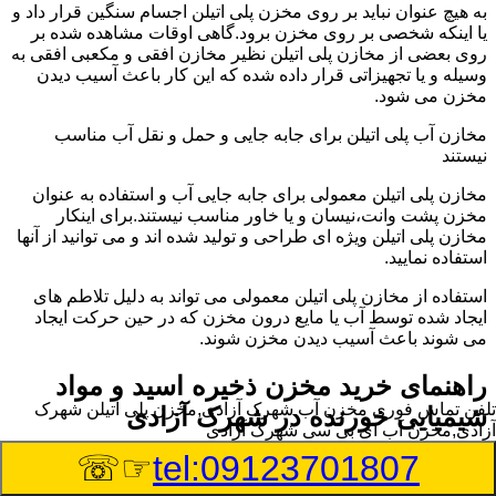
به هیچ عنوان نباید بر روی مخزن پلی اتیلن اجسام سنگین قرار داد و
یا اینکه شخصی بر روی مخزن برود.گاهی اوقات مشاهده شده بر
روی بعضی از مخازن پلی اتیلن نظیر مخازن افقی و مکعبی افقی به
وسیله و یا تجهیزاتی قرار داده شده که این کار باعث آسیب دیدن
مخزن می شود.
مخازن آب پلی اتیلن برای جابه جایی و حمل و نقل آب مناسب
نیستند
مخازن پلی اتیلن معمولی برای جابه جایی آب و استفاده به عنوان
مخزن پشت وانت،نیسان و یا خاور مناسب نیستند.برای اینکار
مخازن پلی اتیلن ویژه ای طراحی و تولید شده اند و می توانید از آنها
استفاده نمایید.
استفاده از مخازن پلی اتیلن معمولی می تواند به دلیل تلاطم های
ایجاد شده توسط آب یا مایع درون مخزن که در حین حرکت ایجاد
می شوند باعث آسیب دیدن مخزن شوند.
راهنمای خرید مخزن ذخیره اسید و مواد
تلفن تماس فوری
مخزن آب شهرک آزادی,مخزن پلی اتیلن شهرک
شیمیایی خورنده در شهرک آزادی
آزادی,مخزن آب ای بی سی شهرک آزادی
☞☏
tel:09123701807
مخزن ذخیره اسید و مواد شیمیایی باید به گونه ای تولید شوند که
بتوانند در برابر چگالی نسبتا بالا و خورندگی انواع اسیدها مقاومت