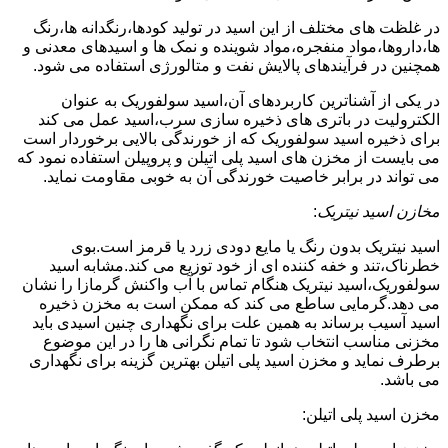
در غلظت های مختلف از این اسید در تولید کودها،رنگدانه ها،رنگ
ها،داروها،مواد منفجره،مواد شوینده و نمک ها و اسیدهای معدنی و
همچنین در فرآیندهای پالایش نفت و متالورژی استفاده می شود.
در یکی از آشناترین کاربردهای آن،اسید سولفوریک به عنوان
الکترولیت در باتری های ذخیره سازی سرب،اسید عمل می کند
برای ذخیره اسید سولفوریک که از خورندگی بالایی برخوردار است
می بایست از مخزن های اسید پلی اتیلن و پروپیلن استفاده نمود که
می تواند در برابر خاصیت خورندگی آن به خوبی مقاومت نماید.
مخازن اسید نیتریک
:
اسید نیتریک بدون رنگ یا مایع دودی زرد یا قرمز است.بوی
خطرناک،تند و خفه کننده ای از خود توزیع می کند.مشابه اسید
سولفوریک،اسید نیتریک هنگام تماس با آب واکنش گرمازا را نشان
می دهد.گرمایی ساطع می کند که ممکن است به مخزن ذخیره
اسید آسیب برساند به همین علت برای نگهداری چنین اسیدی باید
مخزنی مناسب انتخاب شود تا تمام نگرانی ها را در این موضوع
برطرف نماید و مخزن اسید پلی اتیلن بهترین گزینه برای نگهداری
می باشد.
مخزن اسید پلی اتیلن: