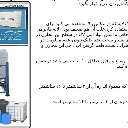
کشاورزان عزیز قرار بگیرد.
 لایه که در عکس بالا مشاهده می کنید برای
ستفاده کرد.علت آن هم ضعیف بودن لایه ها،نرمی
بیش از حد بدنه مخزن،عدم توانایی طراحی این مخازن برای مصارف خاص،نداشتن مواد آنتی UV در سطح این مخازن در
یری بسیار سخت،ضد جلبک نبودن،عدم مقاومت در
اطراف نصب،طعم گرفتن آب داخل این مخازن و
ولی مخازن دوجداره دارای پروفیل دوجداره در بدنه خود می باشند که ارتفاع پروفیل حداقل ۱۰ سانت می باشد.در تصویر
 کنید.
ارتفاع پروفیل : فاصله بین جداره داخلی مخزن و تاج پروفیل می باشد که معمولا اندازه آن از ۳ سانتیمتر تا ۱۶ سانتیمتر
سانتیمتر است.