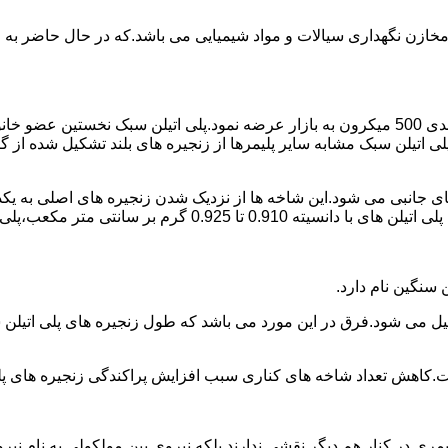
اع مخازن نگهداری سیالات و مواد شیمیایی می باشد.که در حال حاضر 
در سال 1961 میلادی کمپانی اکواستار پودر پلی اتیلن سبک را با دانه بندی 500 میکرون به بازار عرض
لی اتیلن سبک مشابه سایر پلیمرها از زنجیره های بلند تشکیل شده از گ
ی جانبی می شود.این شاخه ها از نزدیک شدن زنجیره های اصلی به یکدی
سانتی متر مکعب،پلی اتیلن سبک میتوان گفت.
ست.کاهش تعداد شاخه های کناری سبب افزایش پراکندگی زنجیره های پ
ی در کنار هم دیگر نقشی ندارند بلکه نیروی بین مولکولی به نام نیروی