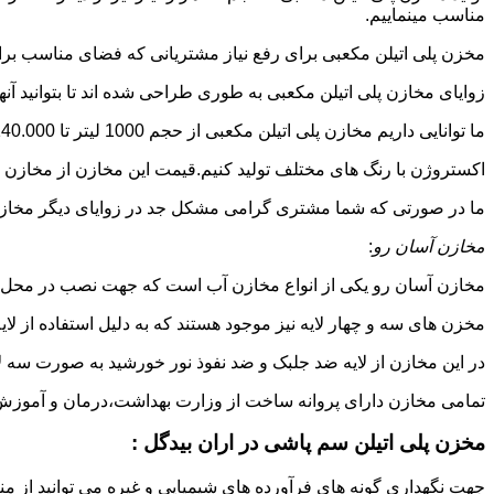
مناسب مینماییم.
مخزن پلی اتیلن مکعبی برای رفع نیاز مشتریانی که فضای مناسب برای
زوایای مخازن پلی اتیلن مکعبی به طوری طراحی شده اند تا بتوانید آنها
ما توانایی داریم مخازن پلی اتیلن مکعبی از حجم 1000 لیتر تا 140.000 لیتر به طور روتاری و دوجداره در قالب های روش
اکستروژن با رنگ های مختلف تولید کنیم.قیمت این مخازن از مخازن ا
ما در صورتی که شما مشتری گرامی مشکل جد در زوایای دیگر مخازن پل
مخازن آسان رو
:
مخازن آسان رو یکی از انواع مخازن آب است که جهت نصب در محل 
مخزن های سه و چهار لایه نیز موجود هستند که به دلیل استفاده از ل
در این مخازن از لایه ضد جلبک و ضد نفوذ نور خورشید به صورت سه ل
تمامی مخازن دارای پروانه ساخت از وزارت بهداشت،درمان و آموزش پزشکی هستند و از موا
مخزن پلی اتیلن سم پاشی در اران بیدگل :
جهت نگهداری گونه های فرآورده های شیمیایی و غیره می توانید از منب