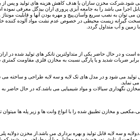
ه می شود.شرکت مخزن سازان با هدف کاهش هزینه های تولید و پس از ب
بل اجرا می باشد را به جامعه آبزی پروری اران بیدگل معرفی نموده 
ان به نصب سریع وآسان,پیچ و مهره بودن آنها و قابلیت مونتاژ و دمون
ن سخت گیرانه زیست محیطی در خصوص عدم نشت مواد آلوده کننده خاک
ا زمین و آب متداول گردد.
ده است و در حال حاضر یکی از متداولترین تانکر های تولید شده در ارا
 برابر ضربات شدید و یا پارگی نسبت به مخازن فلزی مقاومت کمتری دا
ی تولید می شود و در مدل های تک لایه و سه لایه طراحی و ساخته می 
ی نماید.
اع مخازن نگهداری سیالات و مواد شیمیایی می باشد.که در حال حاضر 
عبی و مخازن تطبیق شده را با انواع وانت ها و زیر پله ها میتوان ت
دولایه و سه لایه قابل تولید و بهره برداری می باشد.از مخزن دولایه پ
 ممانعت از تابش نور خورشید به محلول و یا آب طراحی می شود،که با