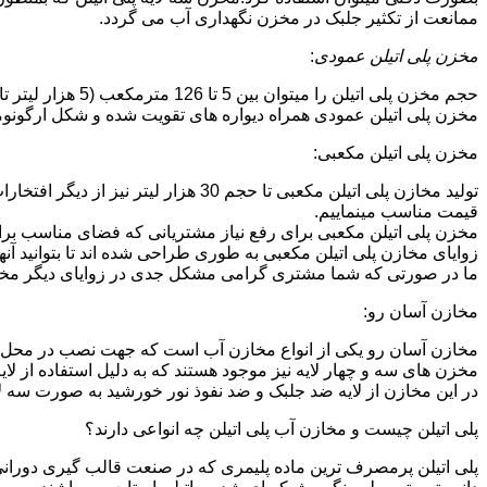
ممانعت از تکثیر جلبک در مخزن نگهداری آب می گردد.
مخزن پلی اتیلن عمودی
:
حجم مخزن پلی اتیلن را میتوان بین 5 تا 126 مترمکعب (5 هزار لیتر تا 126 هزار لیتر) در نظر گرفت.در انواع تک لایه،دولایه و سه لایه که قابل تولید می باشد.
مخزن پلی اتیلن عمودی همراه دیواره های تقویت شده و شکل ارگونومیک خو
مخزن پلی اتیلن مکعبی:
تولید مخازن پلی اتیلن مکعبی تا حجم 
قیمت مناسب مینماییم.
مخزن پلی اتیلن مکعبی برای رفع نیاز مشتریانی که فضای مناسب برای
زوایای مخازن پلی اتیلن مکعبی به طوری طراحی شده اند تا بتوانید آنها
ما در صورتی که شما مشتری گرامی مشکل جدی در زوایای دیگر مخازن پ
مخازن آسان رو:
مخازن آسان رو یکی از انواع مخازن آب است که جهت نصب در محل 
مخزن های سه و چهار لایه نیز موجود هستند که به دلیل استفاده از ل
در این مخازن از لایه ضد جلبک و ضد نفوذ نور خورشید به صورت سه ل
پلی اتیلن چیست و مخازن آب پلی اتیلن چه انواعی دارند؟