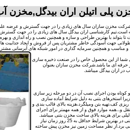
ن پلی اتیلن اران بیدگل,مخزن آ
شرکت مخزن سازان سال های زیادی را در جهت گسترش و عرضه علمی
گرفته است.تیم کارشناسی اران بیدگل سال های زیادی را در جهت گست
ت تا بتواند با بهترین طراحی و سازه و همچنین نصب و راه اندازی و به
انی جهت آسودگی خاطر مشتریان پس از فروش و ایجاد جذابیت های من
دی شما از این محصول خاص را در صنعت ذخیره سازی
ر حرفه ای ما باشد.شرکت مخزن سازان بعنوان
ر اران بیدگل میباشد.
کوتاه بودن اجرای نصب آن در دو مرحله زیر سازی
یرا استخرهای بتنی به دلیل شرایط آماده سازی
زی کف،تهیه بتن ومیلگرد،هزینه بالای قالب بندی و
 و...همه موارد فوق و از همه مهمتر برای اجرای
دلیلی برای هزینه بالای ساخت مخزن بتنی میباشد.
علاوه بر هزینه ساخت از نظر زمانبندی آماده سازی و احداث مخزن بتنی در بهترین شرایط حداقل به 25 روز زمان نیاز
ی کامل مخزن پیش ساخته حداکثر 4 روززمان می برد.از نظر مساحت زمین نیز مخزن پیش ساخته