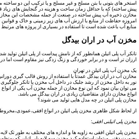
استخر های بتونی با بتن مسلح و غیر مسلح و یا ترکیب این دو ساخت
پیش ساخته) که با حداقل زمان ساخت و هزینه در گنجایش های زیاد قا
مخازن ذخیره آب پیش ساخته در صنعت از جمله مشخصات این مخازن می تو
امروزه حفاظت از منابع با ارزش آب های زیر زمینی و خاک و قوانی
منابع آب باعث شده است تا استفاده در بسیاری از پروژه های مرتبط ب
مخزن آب در اران بیدگل
تانکر آب پلی اتیلن همانطور که از نامش پیداست از پلی اتیلن تولید ش
ارزان تر است و در برابر خوردگی و زنگ زدگی نیز مقاوم است اما در
یک مخزن آب پلی اتیلن در تهران
مخازن آب در اران بیدگل عمدتاً با استفاده از روش قالب گیری دوران
نور به داخل مخزن از رشد جلبک در داخل آب مخزن یا تانکر جلوگیری م
می توان بیان نمود که این نوع مخازن از جمله مخزن آب یکی از انو
انواع مخازن دارای متقاضیان زیادی در اران بیدگل می باشد.
مخازن پلی اتیلن در چه مدل هایی تولید می شوند؟
از لحاظ شکل ظاهری مخزن پلی اتیلن در انواع افقی،عمودی،مخروطی،مک
مخزن پلی اتیلنی افقی
:
مخزن پلی اتیلن افقی به زاویه ها و اندازه های مختلف به طور تک لایه،
بصورت دفنی میتوان استفاده کرد.مخزن سه لایه پلی اتیلن که بمنظور