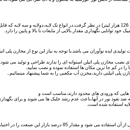
د توانایی نگهداری مقدار بالایی از مایعات با بالا و پایین را دارد.
30 هزار لیتر نیز از دیگر افتخارات تولیدی ایده نوآوران می باشد.با توجه به نیاز این نوع
 نصب مخازن پلی اتیلن استوانه ای را ندارند طراحی و تولید می شود.
 را در کم جا ترین مکان ها استفاده نموده و نصب نمایید.
لی اتیلنی دارید،مخزن آب مکعبی را به شما پیشنهاد مینمائیم..
هایی که ورودی های محدود دارند،مناسب است و
ایه ضد نفوذ نور در آنها،باعث عدم رشد جلبک ها می شوند و برای نگه
ایه استفاده شده است.
پلی اتیلن پرمصرف ترین ماده پلیمری که در صنعت قالب گیری دورانی ا