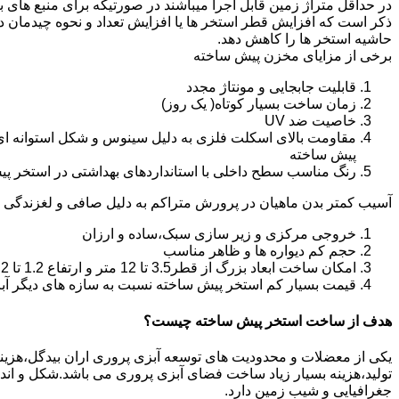
در حداقل متراژ زمین قابل اجرا میباشند در صورتیکه برای منبع های ب
ذکر است که افزایش قطر استخر ها یا افزایش تعداد و نحوه چیدمان 
حاشیه استخر ها را کاهش دهد.
برخی از مزایای مخزن پیش ساخته
قابلیت جابجایی و مونتاژ مجدد
زمان ساخت بسیار کوتاه( یک روز)
خاصیت ضد UV
مقاومت بالای اسکلت فلزی به دلیل سینوس و شکل استوانه ای
پیش ساخته
رنگ مناسب سطح داخلی با استانداردهای بهداشتی در استخر پ
آسیب کمتر بدن ماهیان در پرورش متراکم به دلیل صافی و لغزندگی 
خروجی مرکزی و زیر سازی سبک،ساده و ارزان
حجم کم دیواره ها و ظاهر مناسب
امکان ساخت ابعاد بزرگ از قطر3.5 تا 12 متر و ارتفاع 1.2 تا 2.2 متر
قیمت بسیار کم استخر پیش ساخته نسبت به سازه های دیگر آب
هدف از ساخت استخر پیش ساخته چیست؟
یکی از معضلات و محدودیت های توسعه آبزی پروری اران بیدگل،هزینه با
تولید،هزینه بسیار زیاد ساخت فضای آبزی پروری می باشد.شکل و ا
جغرافیایی و شیب زمین دارد.