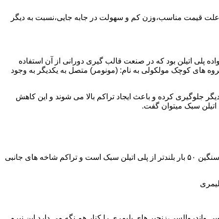
به علت قیمت مناسب،وزن کم و سهولت در جابه جایی،نسبت به دیگر
ه نمود.پلی اتیلن سبک نخستین عضو خانواده پلی اتیلن بود که در صنعت قالب گیری دورانی از آن استفاده
روه های کوچک مولکولی به نام: (مونومر) متصل به یکدیگر به وجود
گر جلوگیری کرده و باعث ایجاد تراکم بالا می شوند و این کاهش
پلی اتیلن سنگین مثل پلی اتیلن سبک از اتم های هیدروژن و کربن تشکیل می شود.فرق در این مورد می باشد که طول زنجیره های پلی اتیلن سنگین ۵۰ بار بلندتر از پلی اتیلن سبک است و تراکم شاخه های جانبی
لیمری
ی واندروالسی،زنجیر های پلیمری را کنار هم نگه می دارد.این نیرو