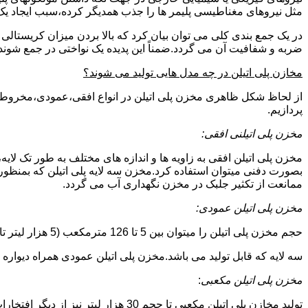
مثل نیروهای مغناطیسی پلیمر ها را جذب همدیگر کرده،سبب ایجاد یک 
در یک جمع بندی کلی می توان بیان کرد که بالا بردن میزان کریست
ضربه و شفافیت آن می گردد.ضمناً این پدیده یک نواختی در جمع شوند
مخازن پلی اتیلن در چه مدل هایی تولید می شوند؟
از لحاظ شکل ظاهری مخزن پلی اتیلن در انواع افقی،عمودی،مخروطی،مک
پردازیم.
مخزن پلی اتیلنی افقی:
مخزن پلی اتیلن افقی به زاویه ها و اندازه های مختلف به طور تک لایه،
بصورت دفنی میتوان استفاده کرد.مخزن سه لایه پلی اتیلن که بمنظور
ممانعت از تکثیر جلبک در مخزن نگهداری آب می گردد.
مخزن پلی اتیلن عمودی:
حجم مخزن پلی اتیلن را میتوان بین 5 تا 126 مترمکعب (5 هزار لیتر تا 126 هزار لیتر) در نظر گرفت.در انواع تک لایه،دولایه و
سه لایه که قابل تولید می باشد.مخزن پلی اتیلن عمودی همراه دیواره های تقویت شد
مخزن پلی اتیلن مکعبی
:
تولید مخازن پلی اتیلن مکعبی تا حجم 