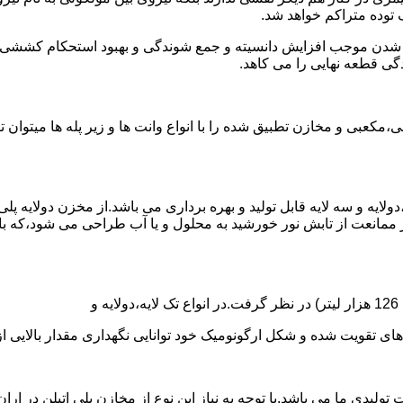
توده متراکم خواهد شد.
الی شدن موجب افزایش دانسیته و جمع شوندگی و بهبود استحکام کشش
گی قطعه نهایی را می کاهد.
عبی و مخازن تطبیق شده را با انواع وانت ها و زیر پله ها میتوان 
دولایه و سه لایه قابل تولید و بهره برداری می باشد.از مخزن دولایه پ
 ممانعت از تابش نور خورشید به محلول و یا آب طراحی می شود،که با
ه و شکل ارگونومیک خود توانایی نگهداری مقدار بالایی از مایعات با PH بالا و پا
30 هزار لیتر نیز از دیگر افتخارات تولیدی ما می باشد.با توجه به نیاز این نوع از مخازن