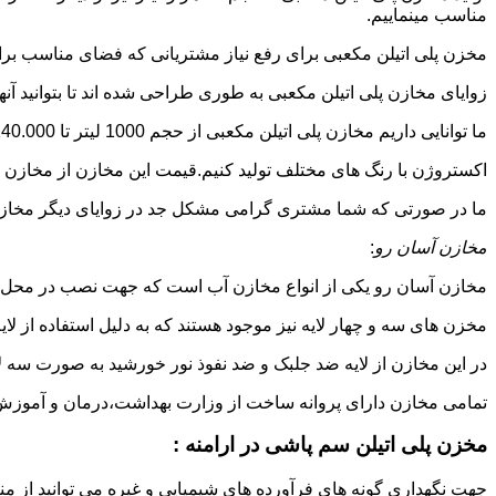
مناسب مینماییم.
مخزن پلی اتیلن مکعبی برای رفع نیاز مشتریانی که فضای مناسب برای
زوایای مخازن پلی اتیلن مکعبی به طوری طراحی شده اند تا بتوانید آنها
ما توانایی داریم مخازن پلی اتیلن مکعبی از حجم 1000 لیتر تا 140.000 لیتر به طور روتاری و دوجداره در قالب های روش
اکستروژن با رنگ های مختلف تولید کنیم.قیمت این مخازن از مخازن ا
ما در صورتی که شما مشتری گرامی مشکل جد در زوایای دیگر مخازن پل
مخازن آسان رو
:
مخازن آسان رو یکی از انواع مخازن آب است که جهت نصب در محل 
مخزن های سه و چهار لایه نیز موجود هستند که به دلیل استفاده از ل
در این مخازن از لایه ضد جلبک و ضد نفوذ نور خورشید به صورت سه ل
تمامی مخازن دارای پروانه ساخت از وزارت بهداشت،درمان و آموزش پزشکی هستند و از موا
مخزن پلی اتیلن سم پاشی در ارامنه :
جهت نگهداری گونه های فرآورده های شیمیایی و غیره می توانید از منب