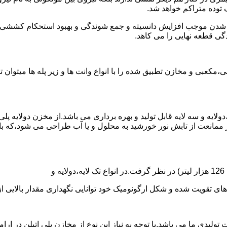
توده متراکم خواهد شد.
الی شدن موجب افزایش دانسیته و جمع شوندگی و بهبود استحکام کشش
گی قطعه نهایی را می کاهد.
عبی و مخازن تطبیق شده را با انواع وانت ها و زیر پله ها میتوان 
دولایه و سه لایه قابل تولید و بهره برداری می باشد.از مخزن دولایه پ
 ممانعت از تابش نور خورشید به محلول و یا آب طراحی می شود،که با
ه و شکل ارگونومیک خود توانایی نگهداری مقدار بالایی از مایعات با PH بالا و پا
30 هزار لیتر نیز از دیگر افتخارات تولیدی ما می باشد.با توجه به نیاز این نوع از مخازن 