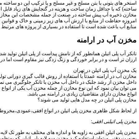
استخر های بتونی با بتن مسلح و غیر مسلح و یا ترکیب این دو ساخت
ساخته) که با حداقل زمان ساخت و هزینه در گنجایش های زیاد قابل ا
مخازن ذخیره آب پیش ساخته در صنعت از جمله مشخصات این مخازن می تو
امروزه حفاظت از منابع با ارزش آب های زیر زمینی و خاک و قوانی
منابع آب باعث شده است تا استفاده در بسیاری از پروژه های مرتبط ب
مخزن آب در ارامنه
تانکر آب پلی اتیلن همانطور که از نامش پیداست از پلی اتیلن تولید ش
ارزان تر است و در برابر خوردگی و زنگ زدگی نیز مقاوم است اما در
یک مخزن آب پلی اتیلن در تهران
مخازن آب در ارامنه عمدتاً با استفاده از روش قالب گیری دورانی تو
داخل مخزن از رشد جلبک در داخل آب مخزن یا تانکر جلوگیری می نمای
می توان بیان نمود که این نوع مخازن از جمله مخزن آب یکی از انو
انواع مخازن دارای متقاضیان زیادی در ارامنه می باشد.
مخازن پلی اتیلن در چه مدل هایی تولید می شوند؟
از لحاظ شکل ظاهری مخزن پلی اتیلن در انواع افقی،عمودی،مخروطی،مک
مخزن پلی اتیلنی افقی
:
مخزن پلی اتیلن افقی به زاویه ها و اندازه های مختلف به طور تک لایه،
بصورت دفنی میتوان استفاده کرد.مخزن سه لایه پلی اتیلن که بمنظور