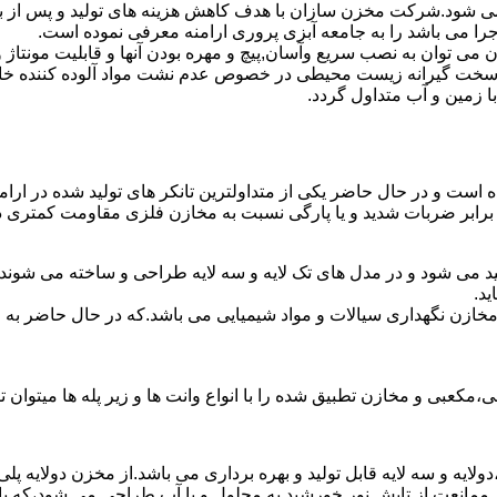
ه می شود.شرکت مخزن سازان با هدف کاهش هزینه های تولید و پس از ب
جرا می باشد را به جامعه آبزی پروری ارامنه معرفی نموده است.
ان به نصب سریع وآسان,پیچ و مهره بودن آنها و قابلیت مونتاژ و دمون
ن سخت گیرانه زیست محیطی در خصوص عدم نشت مواد آلوده کننده خاک
ا زمین و آب متداول گردد.
ده است و در حال حاضر یکی از متداولترین تانکر های تولید شده در ارا
 برابر ضربات شدید و یا پارگی نسبت به مخازن فلزی مقاومت کمتری دا
لید می شود و در مدل های تک لایه و سه لایه طراحی و ساخته می شوند.
د.
اع مخازن نگهداری سیالات و مواد شیمیایی می باشد.که در حال حاضر 
عبی و مخازن تطبیق شده را با انواع وانت ها و زیر پله ها میتوان ت
دولایه و سه لایه قابل تولید و بهره برداری می باشد.از مخزن دولایه پ
 ممانعت از تابش نور خورشید به محلول و یا آب طراحی می شود،که با