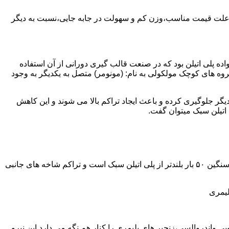
به علت قیمت مناسب،وزن کم و سهولت در جابه جایی،نسبت به دیگر
ه نمود.پلی اتیلن سبک نخستین عضو خانواده پلی اتیلن بود که در صنعت قالب گیری دورانی از آن استفاده
روه های کوچک مولکولی به نام: (مونومر) متصل به یکدیگر به وجود
گر جلوگیری کرده و باعث ایجاد تراکم بالا می شوند و این کاهش
پلی اتیلن سنگین مثل پلی اتیلن سبک از اتم های هیدروژن و کربن تشکیل می شود.فرق در این مورد می باشد که طول زنجیره های پلی اتیلن سنگین ۵۰ بار بلندتر از پلی اتیلن سبک است و تراکم شاخه های جانبی
لیمری
ی واندروالسی،زنجیر های پلیمری را کنار هم نگه می دارد.این نیرو