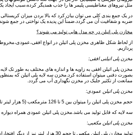
مثل نیروهای مغناطیسی پلیمر ها را جذب همدیگر کرده،سبب ایجاد یک 
در یک جمع بندی کلی می توان بیان کرد که بالا بردن میزان کریست
ضربه و شفافیت آن می گردد.ضمناً این پدیده یک نواختی در جمع شوند
مخازن پلی اتیلن در چه مدل هایی تولید می شوند؟
از لحاظ شکل ظاهری مخزن پلی اتیلن در انواع افقی،عمودی،مخروطی،مک
پردازیم.
مخزن پلی اتیلنی افقی:
مخزن پلی اتیلن افقی به زاویه ها و اندازه های مختلف به طور تک لایه،
بصورت دفنی میتوان استفاده کرد.مخزن سه لایه پلی اتیلن که بمنظور
ممانعت از تکثیر جلبک در مخزن نگهداری آب می گردد.
مخزن پلی اتیلن عمودی:
حجم مخزن پلی اتیلن را میتوان بین 5 تا 126 مترمکعب (5 هزار لیتر تا 126 هزار لیتر) در نظر گرفت.در انواع تک لایه،دولایه و
سه لایه که قابل تولید می باشد.مخزن پلی اتیلن عمودی همراه دیواره های تقویت شد
مخزن پلی اتیلن مکعبی
:
تولید مخازن پلی اتیلن مکعبی تا حجم 