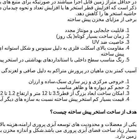
در حداقل متراژ زمین قابل اجرا میباشند در صورتیکه برای منبع های ب
ذکر است که افزایش قطر استخر ها یا افزایش تعداد و نحوه چیدمان 
حاشیه استخر ها را کاهش دهد.
برخی از مزایای مخزن پیش ساخته
قابلیت جابجایی و مونتاژ مجدد
زمان ساخت بسیار کوتاه( یک روز)
خاصیت ضد UV
مقاومت بالای اسکلت فلزی به دلیل سینوس و شکل استوانه ای
پیش ساخته
رنگ مناسب سطح داخلی با استانداردهای بهداشتی در استخر پ
آسیب کمتر بدن ماهیان در پرورش متراکم به دلیل صافی و لغزندگی 
خروجی مرکزی و زیر سازی سبک،ساده و ارزان
حجم کم دیواره ها و ظاهر مناسب
امکان ساخت ابعاد بزرگ از قطر3.5 تا 12 متر و ارتفاع 1.2 تا 2.2 متر
قیمت بسیار کم استخر پیش ساخته نسبت به سازه های دیگر آب
هدف از ساخت استخر پیش ساخته چیست؟
یکی از معضلات و محدودیت های توسعه آبزی پروری ارامنه،هزینه بالای ت
بسیار زیاد ساخت فضای آبزی پروری می باشد.شکل و اندازه مخزن 
زمین دارد.