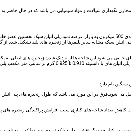
اع مخازن نگهداری سیالات و مواد شیمیایی می باشد.که در حال حاضر 
در سال 1961 میلادی کمپانی اکواستار پودر پلی اتیلن سبک را با دانه بندی 500 میکرون به بازار عرض
لی اتیلن سبک مشابه سایر پلیمرها از زنجیره های بلند تشکیل شده از گ
ی جانبی می شود.این شاخه ها از نزدیک شدن زنجیره های اصلی به یکدی
سانتی متر مکعب،پلی اتیلن سبک میتوان گفت.
ست.کاهش تعداد شاخه های کناری سبب افزایش پراکندگی زنجیره های پ
ی در کنار هم دیگر نقشی ندارند بلکه نیروی بین مولکولی به نام نیروی