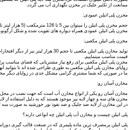
ممانعت از تکثیر جلبک در مخزن نگهداری آب می گردد.
مخزن پلی اتیلن عمودی
:
حجم مخزن پلی اتیلن را میتوان بین 5 تا 126 مترمکعب (5 هزار لیتر تا 126 هزار لیتر) در نظر گرفت.در انواع تک لایه،دولایه و سه لایه که قابل تولید می باشد.
مخزن پلی اتیلن عمودی همراه دیواره های تقویت شده و شکل ارگونومیک خو
مخزن پلی اتیلن مکعبی:
تولید مخازن پلی اتیلن مکعبی تا حجم 
قیمت مناسب مینماییم.
مخزن پلی اتیلن مکعبی برای رفع نیاز مشتریانی که فضای مناسب برای
زوایای مخازن پلی اتیلن مکعبی به طوری طراحی شده اند تا بتوانید آنها
ما در صورتی که شما مشتری گرامی مشکل جدی در زوایای دیگر مخازن پ
مخازن آسان رو:
مخازن آسان رو یکی از انواع مخازن آب است که جهت نصب در محل 
مخزن های سه و چهار لایه نیز موجود هستند که به دلیل استفاده از ل
در این مخازن از لایه ضد جلبک و ضد نفوذ نور خورشید به صورت سه ل
پلی اتیلن چیست و مخازن آب پلی اتیلن چه انواعی دارند؟