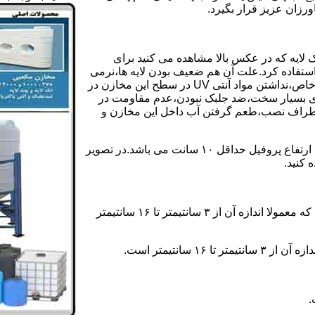
رزان عزیز قرار بگیرد.
 لایه که در عکس بالا مشاهده می کنید برای
ستفاده کرد.علت آن هم ضعیف بودن لایه ها،نرمی
بیش از حد بدنه مخزن،عدم توانایی طراحی این مخازن برای مصارف خاص،نداشتن مواد آنتی UV در سطح این مخازن در
یری بسیار سخت،ضد جلبک نبودن،عدم مقاومت در
اطراف نصب،طعم گرفتن آب داخل این مخازن و
ولی مخازن دوجداره دارای پروفیل دوجداره در بدنه خود می باشند که ارتفاع پروفیل حداقل ۱۰ سانت می باشد.در تصویر
 کنید.
ارتفاع پروفیل : فاصله بین جداره داخلی مخزن و تاج پروفیل می باشد که معمولا اندازه آن از ۳ سانتیمتر تا ۱۶ سانتیمتر
سانتیمتر است.