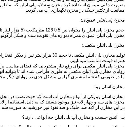
بصورت دفنی میتوان استفاده کرد.مخزن سه لایه پلی اتیلن که بمنظور
ممانعت از تکثیر جلبک در مخزن نگهداری آب می گردد.
مخزن پلی اتیلن عمودی
:
حجم مخزن پلی اتیلن را میتوان بین 5 تا 126 مترمکعب (5 هزار لیتر تا 126 هزار لیتر) در نظر گرفت.در انواع تک لایه،دولایه و سه لایه که قابل تولید می باشد.
مخزن پلی اتیلن عمودی همراه دیواره های تقویت شده و شکل ارگونومیک خو
مخزن پلی اتیلن مکعبی:
تولید مخازن پلی اتیلن مکعبی تا حجم 
همراه قیمت مناسب مینماییم.
مخزن پلی اتیلن مکعبی برای رفع نیاز مشتریانی که فضای مناسب برای
زوایای مخازن پلی اتیلن مکعبی به طوری طراحی شده اند تا بتوانید آنها
ما در صورتی که شما مشتری گرامی مشکل جدی در زوایای دیگر مخازن پ
مخازن آسان رو:
مخازن آسان رو یکی از انواع مخازن آب است که جهت نصب در محل 
مخزن های سه و چهار لایه نیز موجود هستند که به دلیل استفاده از ل
در این مخازن از لایه ضد جلبک و ضد نفوذ نور خورشید به صورت سه ل
پلی اتیلن چیست و مخازن آب پلی اتیلن چه انواعی دارند؟