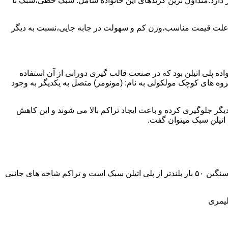
ز آن استفاده می شود و مقدار 85 درصد بازار این صنعت را در اختیار دارد.متداول ترین گریدهای این خانواده شامل: سبک خطی،سبک با
به علت قیمت مناسب،وزن کم و سهولت در جابه جایی،نسبت به دیگر
ه نمود.پلی اتیلن سبک نخستین عضو خانواده پلی اتیلن بود که در صنعت قالب گیری دورانی از آن استفاده
روه های کوچک مولکولی به نام: (مونومر) متصل به یکدیگر به وجود
گر جلوگیری کرده و باعث ایجاد تراکم بالا می شوند و این کاهش
پلی اتیلن سنگین مثل پلی اتیلن سبک از اتم های هیدروژن و کربن تشکیل می شود.فرق در این مورد می باشد که طول زنجیره های پلی اتیلن سنگین ۵۰ بار بلندتر از پلی اتیلن سبک است و تراکم شاخه های جانبی
لیمری