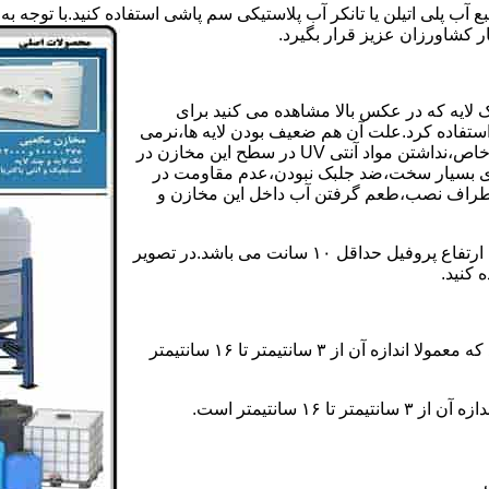
ع آب پلی اتیلن یا تانکر آب پلاستیکی سم پاشی استفاده کنید.با توجه
ر کشاورزان عزیز قرار بگیرد.
 لایه که در عکس بالا مشاهده می کنید برای
ستفاده کرد.علت آن هم ضعیف بودن لایه ها،نرمی
بیش از حد بدنه مخزن،عدم توانایی طراحی این مخازن برای مصارف خاص،نداشتن مواد آنتی UV در سطح این مخازن در
یری بسیار سخت،ضد جلبک نبودن،عدم مقاومت در
اطراف نصب،طعم گرفتن آب داخل این مخازن و
ولی مخازن دوجداره دارای پروفیل دوجداره در بدنه خود می باشند که ارتفاع پروفیل حداقل ۱۰ سانت می باشد.در تصویر
 کنید.
ارتفاع پروفیل : فاصله بین جداره داخلی مخزن و تاج پروفیل می باشد که معمولا اندازه آن از ۳ سانتیمتر تا ۱۶ سانتیمتر
سانتیمتر است.