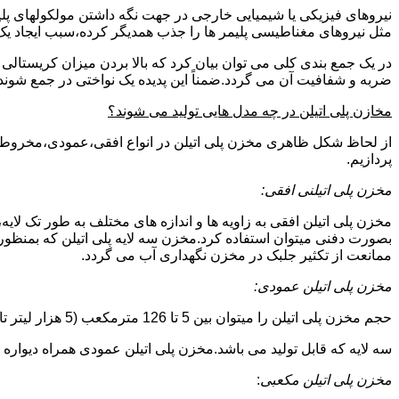
نیروهای فیزیکی یا شیمیایی خارجی در جهت نگه داشتن مولکولهای پلیمر
مثل نیروهای مغناطیسی پلیمر ها را جذب همدیگر کرده،سبب ایجاد یک 
در یک جمع بندی کلی می توان بیان کرد که بالا بردن میزان کریست
ضربه و شفافیت آن می گردد.ضمناً این پدیده یک نواختی در جمع شوند
مخازن پلی اتیلن در چه مدل هایی تولید می شوند؟
از لحاظ شکل ظاهری مخزن پلی اتیلن در انواع افقی،عمودی،مخروطی،مک
پردازیم.
مخزن پلی اتیلنی افقی:
مخزن پلی اتیلن افقی به زاویه ها و اندازه های مختلف به طور تک لایه،
بصورت دفنی میتوان استفاده کرد.مخزن سه لایه پلی اتیلن که بمنظور
ممانعت از تکثیر جلبک در مخزن نگهداری آب می گردد.
مخزن پلی اتیلن عمودی:
حجم مخزن پلی اتیلن را میتوان بین 5 تا 126 مترمکعب (5 هزار لیتر تا 126 هزار لیتر) در نظر گرفت.در انواع تک لایه،دولایه و
سه لایه که قابل تولید می باشد.مخزن پلی اتیلن عمودی همراه دیواره های تقویت شد
مخزن پلی اتیلن مکعبی
: