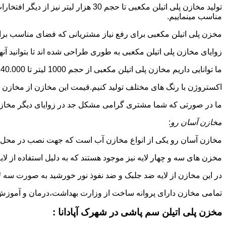
تولید مخازن پلی اتیلن مکعبی تا حجم 
مناسب مینماییم.
مخزن پلی اتیلن مکعبی برای رفع نیاز مشتریانی که فضای مناسب برای
زوایای مخازن پلی اتیلن مکعبی به طوری طراحی شده اند تا بتوانید آنها
ما توانایی داریم مخازن پلی اتیلن مکعبی از حجم 1000 لیتر تا 140.000 لیتر به طور روتاری و دوجداره در قالب های روش
اکستروژن با رنگ های مختلف تولید کنیم.قیمت این مخازن از مخازن ا
ما در صورتی که شما مشتری گرامی مشکل جد در زوایای دیگر مخازن پل
مخازن آسان رو
:
مخازن آسان رو یکی از انواع مخازن آب است که جهت نصب در محل 
مخزن های سه و چهار لایه نیز موجود هستند که به دلیل استفاده از ل
در این مخازن از لایه ضد جلبک و ضد نفوذ نور خورشید به صورت سه ل
تمامی مخازن دارای پروانه ساخت از وزارت بهداشت،درمان و آموزش پزشکی هستند و از موا
مخزن پلی اتیلن سم پاشی در شهرک آپادانا :