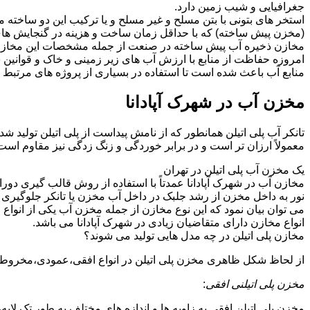
جغرافیایی و شیب زمین دارد.
استخر های بتونی با بتن مسلح و غیر مسلح و یا ترکیب این دو ساخته
(مخزن پیش ساخته) که با حداقل زمان ساخت و هزینه در گنجایش های ز
مخازن ذخیره آب پیش ساخته در صنعت از جمله مشخصات این مخازن می تو
امروزه حفاظت از منابع با ارزش آب های زیر زمینی و خاک و قوانی
منابع آب باعث شده است تا استفاده در بسیاری از پروژه های مرتبط ب
مخزن آب در شهرک آپادانا
تانکر آب پلی اتیلن همانطور که از نامش پیداست از پلی اتیلن تولید 
معمولاً ارزان تر است و در برابر خوردگی و زنگ زدگی نیز مقاوم است
یک مخزن آب پلی اتیلن در تهران
مخازن آب در شهرک آپادانا عمدتاً با استفاده از روش قالب گیری دور
نور به داخل مخزن از رشد جلبک در داخل آب مخزن یا تانکر جلوگیری م
می توان بیان نمود که این نوع مخازن از جمله مخزن آب یکی از انو
انواع مخازن دارای متقاضیان زیادی در شهرک آپادانا می باشد.
مخازن پلی اتیلن در چه مدل هایی تولید می شوند؟
از لحاظ شکل ظاهری مخزن پلی اتیلن در انواع افقی،عمودی،مخروطی،مک
مخزن پلی اتیلنی افقی
:
مخزن پلی اتیلن افقی به زاویه ها و اندازه های مختلف به طور تک لایه،