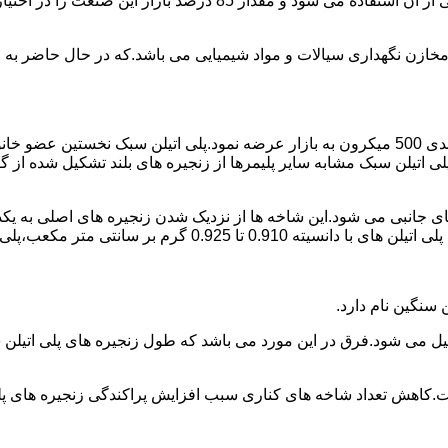
پلی اتیلن پرمصرف ترین ماده پلیمری که در صنعت قالب گیری دورانی ا
اع مخازن نگهداری سیالات و مواد شیمیایی می باشد.که در حال حاضر 
در سال 1961 میلادی کمپانی اکواستار پودر پلی اتیلن سبک را با دانه بندی 500 میکرون به بازار عرض
لی اتیلن سبک مشابه سایر پلیمرها از زنجیره های بلند تشکیل شده از گ
ی جانبی می شود.این شاخه ها از نزدیک شدن زنجیره های اصلی به یکدی
سانتی متر مکعب،پلی اتیلن سبک میتوان گفت.
ست.کاهش تعداد شاخه های کناری سبب افزایش پراکندگی زنجیره های پ