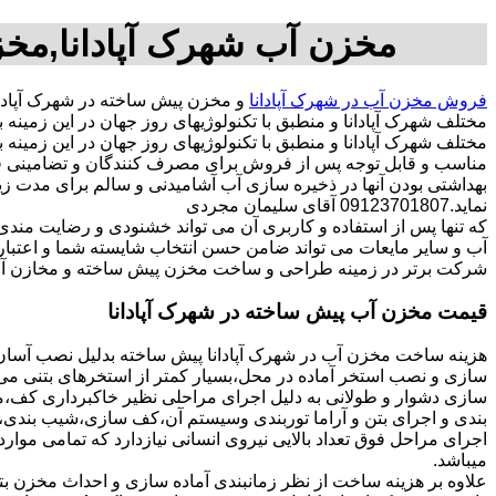
مخزن آب شهرک آپادانا,مخز
فروش مخزن آب در شهرک آپادانا
و مخزن پیش ساخته در شهرک آپادا
مختلف شهرک آپادانا و منطبق با تکنولوژیهای روز جهان در این زمی
مختلف شهرک آپادانا و منطبق با تکنولوژیهای روز جهان در این زمینه 
مناسب و قابل توجه پس از فروش برای مصرف کنندگان و تضامینی قو
بهداشتی بودن آنها در ذخیره سازی آب آشامیدنی و سالم برای مدت ز
نماید.09123701807 آقای سلیمان مجردی
که تنها پس از استفاده و کاربری آن می تواند خشنودی و رضایت من
آب و سایر مایعات می تواند ضامن حسن انتخاب شایسته شما و اعتبا
شرکت برتر در زمینه طراحی و ساخت مخزن پیش ساخته و مخازن آب د
قیمت مخزن آب پیش ساخته در شهرک آپادانا
هزینه ساخت مخزن آب در شهرک آپادانا پیش ساخته بدلیل نصب آسان 
سازی و نصب استخر آماده در محل،بسیار کمتر از استخرهای بتنی می ب
سازی دشوار و طولانی به دلیل اجرای مراحلی نظیر خاکبرداری کف،مخ
بندی و اجرای بتن و آراما توربندی وسیستم آن،کف سازی،شیب بندی،ح
اجرای مراحل فوق تعداد بالایی نیروی انسانی نیازدارد که تمامی موار
میباشد.