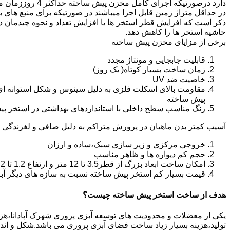
دارد درصورتیکه اجرا
در حداقل متراژ زمین قابل اجرا میباشند در صورتیکه برای منبع های ب
ذکر است که افزایش قطر استخر ها یا افزایش تعداد و نحوه چیدمان 
حاشیه استخر ها را کاهش دهد.
برخی از مزایای مخزن پیش ساخته
قابلیت جابجایی و مونتاژ مجدد
زمان ساخت بسیار کوتاه( یک روز)
خاصیت ضد UV
مقاومت بالای اسکلت فلزی به دلیل سینوس و شکل استوانه ای
پیش ساخته
رنگ مناسب سطح داخلی با استانداردهای بهداشتی در استخر پ
آسیب کمتر بدن ماهیان در پرورش متراکم به دلیل صافی و لغزندگی 
خروجی مرکزی و زیر سازی سبک،ساده و ارزان
حجم کم دیواره ها و ظاهر مناسب
امکان ساخت ابعاد بزرگ از قطر3.5 تا 12 متر و ارتفاع 1.2 تا 2.2 متر
قیمت بسیار کم استخر پیش ساخته نسبت به سازه های دیگر آب
هدف از ساخت استخر پیش ساخته چیست؟
یکی از معضلات و محدودیت های توسعه آبزی پروری شهرک آپادانا،هزینه 
تولید،هزینه بسیار زیاد ساخت فضای آبزی پروری می باشد.شکل و ا