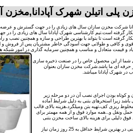
ن پلی اتیلن شهرک آپادانا,مخزن آ
نا شرکت مخزن سازان سال های زیادی را در جهت گسترش و عرضه ع
نه بکار گرفته است.تیم کارشناسی شهرک آپادانا سال های زیادی را 
بکار گرفته است تا بتواند با بهترین طراحی و سازه و همچنین نصب و را
ی و کافی و طولانی جهت آسودگی خاطر مشتریان پس از فروش و ایجا
یاد و قیمت متعادل و مناسب و همچنین سرمایه گذاری در امور شبکه ه
دی شما از این محصول خاص را در صنعت ذخیره سازی
ر حرفه ای ما باشد.شرکت مخزن سازان بعنوان
ر شهرک آپادانا میباشد.
و کوتاه بودن اجرای نصب آن در دو مرحله زیر
اشد زیرا استخرهای بتنی به دلیل شرایط آماده
لوط ریزی کف،تهیه بتن ومیلگرد،هزینه بالای قالب
مل ونقل و...همه موارد فوق و از همه مهمتر برای
د فوق دلیلی برای هزینه بالای ساخت مخزن بتنی
علاوه بر هزینه ساخت از نظر زمانبندی آماده سازی و احداث مخزن بتنی در بهترین شرایط حداقل به 25 روز زمان نیاز