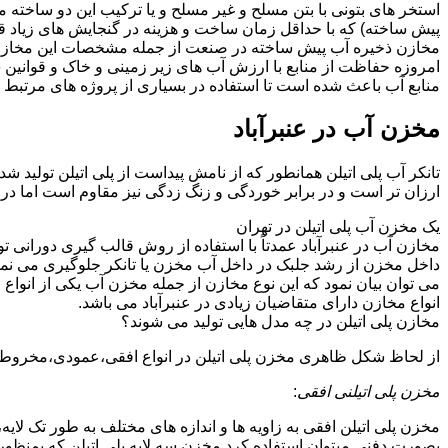
استخر های بتونی با بتن مسلح و غیر مسلح و یا ترکیب این دو ساخت
پیش ساخته) که با حداقل زمان ساخت و هزینه در گنجایش های زیاد قا
مخازن ذخیره آب پیش ساخته در صنعت از جمله مشخصات این مخازن می تو
امروزه حفاظت از منابع با ارزش آب های زیر زمینی و خاک و قوانی
منابع آب باعث شده است تا استفاده در بسیاری از پروژه های مرتبط ب
مخزن آب در عنبرآباد
تانکر آب پلی اتیلن همانطور که از نامش پیداست از پلی اتیلن تولید ش
ارزان تر است و در برابر خوردگی و زنگ زدگی نیز مقاوم است اما در
یک مخزن آب پلی اتیلن در تهران
مخازن آب در عنبرآباد عمدتاً با استفاده از روش قالب گیری دورانی 
داخل مخزن از رشد جلبک در داخل آب مخزن یا تانکر جلوگیری می نمای
می توان بیان نمود که این نوع مخازن از جمله مخزن آب یکی از انو
انواع مخازن دارای متقاضیان زیادی در عنبرآباد می باشد.
مخازن پلی اتیلن در چه مدل هایی تولید می شوند؟
از لحاظ شکل ظاهری مخزن پلی اتیلن در انواع افقی،عمودی،مخروطی،مک
مخزن پلی اتیلنی افقی
:
مخزن پلی اتیلن افقی به زاویه ها و اندازه های مختلف به طور تک لایه،
بصورت دفنی میتوان استفاده کرد.مخزن سه لایه پلی اتیلن که بمنظور