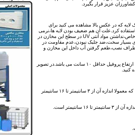
کشاورزان عزیز قرار بگیرد.
 لایه که در عکس بالا مشاهده می کنید برای
ستفاده کرد.علت آن هم ضعیف بودن لایه ها،نرمی
بیش از حد بدنه مخزن،عدم توانایی طراحی این مخازن برای مصارف خاص،نداشتن مواد آنتی UV در سطح این مخازن در
یری بسیار سخت،ضد جلبک نبودن،عدم مقاومت در
اطراف نصب،طعم گرفتن آب داخل این مخازن و
ولی مخازن دوجداره دارای پروفیل دوجداره در بدنه خود می باشند که ارتفاع پروفیل حداقل ۱۰ سانت می باشد.در تصویر
 کنید.
ارتفاع پروفیل : فاصله بین جداره داخلی مخزن و تاج پروفیل می باشد که معمولا اندازه آن از ۳ سانتیمتر تا ۱۶ سانتیمتر
سانتیمتر است.