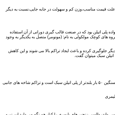
به علت قیمت مناسب،وزن کم و سهولت در جابه جایی،نسبت به دیگر
ه نمود.پلی اتیلن سبک نخستین عضو خانواده پلی اتیلن بود که در صنعت قالب گیری دورانی از آن استفاده
روه های کوچک مولکولی به نام: (مونومر) متصل به یکدیگر به وجود
گر جلوگیری کرده و باعث ایجاد تراکم بالا می شوند و این کاهش
پلی اتیلن سنگین مثل پلی اتیلن سبک از اتم های هیدروژن و کربن تشکیل می شود.فرق در این مورد می باشد که طول زنجیره های پلی اتیلن سنگین ۵۰ بار بلندتر از پلی اتیلن سبک است و تراکم شاخه های جانبی
لیمری
ی واندروالسی،زنجیر های پلیمری را کنار هم نگه می دارد.این نیرو