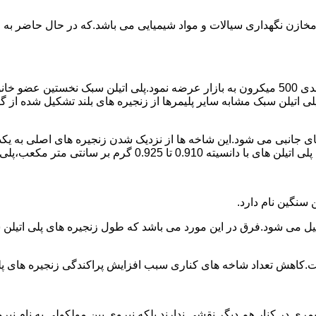
اع مخازن نگهداری سیالات و مواد شیمیایی می باشد.که در حال حاضر 
در سال 1961 میلادی کمپانی اکواستار پودر پلی اتیلن سبک را با دانه بندی 500 میکرون به بازار عرض
لی اتیلن سبک مشابه سایر پلیمرها از زنجیره های بلند تشکیل شده از گ
ی جانبی می شود.این شاخه ها از نزدیک شدن زنجیره های اصلی به یکدی
سانتی متر مکعب،پلی اتیلن سبک میتوان گفت.
ست.کاهش تعداد شاخه های کناری سبب افزایش پراکندگی زنجیره های پ
ی در کنار هم دیگر نقشی ندارند بلکه نیروی بین مولکولی به نام نیروی