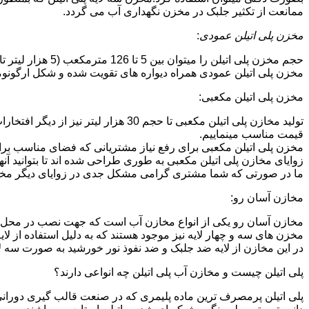
ممانعت از تکثیر جلبک در مخزن نگهداری آب می گردد.
مخزن پلی اتیلن عمودی
:
حجم مخزن پلی اتیلن را میتوان بین 5 تا 126 مترمکعب (5 هزار لیتر تا 126 هزار لیتر) در نظر گرفت.در انواع تک لایه،دولایه و سه لایه که قابل تولید می باشد.
مخزن پلی اتیلن عمودی همراه دیواره های تقویت شده و شکل ارگونومیک خو
مخزن پلی اتیلن مکعبی:
تولید مخازن پلی اتیلن مکعبی تا حجم 
قیمت مناسب مینماییم.
مخزن پلی اتیلن مکعبی برای رفع نیاز مشتریانی که فضای مناسب برای
زوایای مخازن پلی اتیلن مکعبی به طوری طراحی شده اند تا بتوانید آنها
ما در صورتی که شما مشتری گرامی مشکل جدی در زوایای دیگر مخازن پ
مخازن آسان رو:
مخازن آسان رو یکی از انواع مخازن آب است که جهت نصب در محل 
مخزن های سه و چهار لایه نیز موجود هستند که به دلیل استفاده از ل
در این مخازن از لایه ضد جلبک و ضد نفوذ نور خورشید به صورت سه ل
پلی اتیلن چیست و مخازن آب پلی اتیلن چه انواعی دارند؟