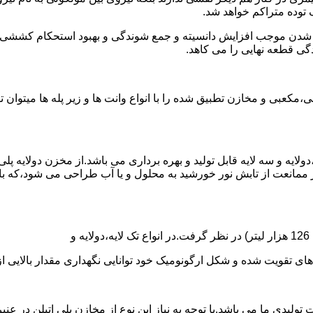
توده متراکم خواهد شد.
الی شدن موجب افزایش دانسیته و جمع شوندگی و بهبود استحکام کشش
گی قطعه نهایی را می کاهد.
عبی و مخازن تطبیق شده را با انواع وانت ها و زیر پله ها میتوان 
دولایه و سه لایه قابل تولید و بهره برداری می باشد.از مخزن دولایه پ
 ممانعت از تابش نور خورشید به محلول و یا آب طراحی می شود،که با
ه و شکل ارگونومیک خود توانایی نگهداری مقدار بالایی از مایعات با PH بالا و پا
30 هزار لیتر نیز از دیگر افتخارات تولیدی ما می باشد.با توجه به نیاز این نوع از مخازن 