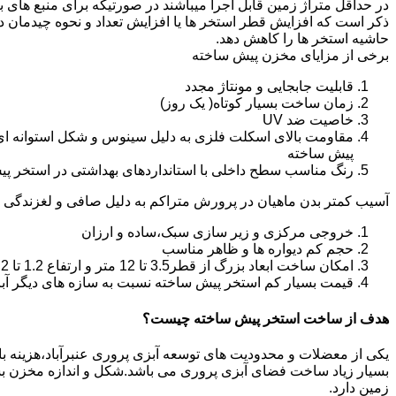
در حداقل متراژ زمین قابل اجرا میباشند در صورتیکه برای منبع های ب
ذکر است که افزایش قطر استخر ها یا افزایش تعداد و نحوه چیدمان 
حاشیه استخر ها را کاهش دهد.
برخی از مزایای مخزن پیش ساخته
قابلیت جابجایی و مونتاژ مجدد
زمان ساخت بسیار کوتاه( یک روز)
خاصیت ضد UV
مقاومت بالای اسکلت فلزی به دلیل سینوس و شکل استوانه ای
پیش ساخته
رنگ مناسب سطح داخلی با استانداردهای بهداشتی در استخر پ
آسیب کمتر بدن ماهیان در پرورش متراکم به دلیل صافی و لغزندگی 
خروجی مرکزی و زیر سازی سبک،ساده و ارزان
حجم کم دیواره ها و ظاهر مناسب
امکان ساخت ابعاد بزرگ از قطر3.5 تا 12 متر و ارتفاع 1.2 تا 2.2 متر
قیمت بسیار کم استخر پیش ساخته نسبت به سازه های دیگر آب
هدف از ساخت استخر پیش ساخته چیست؟
یکی از معضلات و محدودیت های توسعه آبزی پروری عنبرآباد،هزینه بالای
بسیار زیاد ساخت فضای آبزی پروری می باشد.شکل و اندازه مخزن 
زمین دارد.