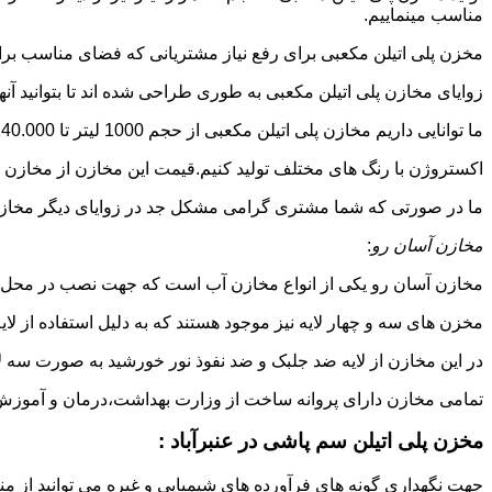
مناسب مینماییم.
مخزن پلی اتیلن مکعبی برای رفع نیاز مشتریانی که فضای مناسب برای
زوایای مخازن پلی اتیلن مکعبی به طوری طراحی شده اند تا بتوانید آنها
ما توانایی داریم مخازن پلی اتیلن مکعبی از حجم 1000 لیتر تا 140.000 لیتر به طور روتاری و دوجداره در قالب های روش
اکستروژن با رنگ های مختلف تولید کنیم.قیمت این مخازن از مخازن ا
ما در صورتی که شما مشتری گرامی مشکل جد در زوایای دیگر مخازن پل
مخازن آسان رو
:
مخازن آسان رو یکی از انواع مخازن آب است که جهت نصب در محل 
مخزن های سه و چهار لایه نیز موجود هستند که به دلیل استفاده از ل
در این مخازن از لایه ضد جلبک و ضد نفوذ نور خورشید به صورت سه ل
تمامی مخازن دارای پروانه ساخت از وزارت بهداشت،درمان و آموزش پزشکی هستند و از موا
مخزن پلی اتیلن سم پاشی در عنبرآباد :
جهت نگهداری گونه های فرآورده های شیمیایی و غیره می توانید از منب