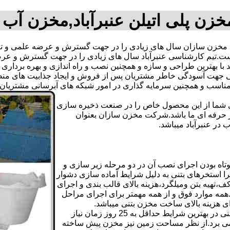
خزن پلی اتیلن عنبرآباد,مخزن آب 
 مخزن سازان سال های زیادی را در جهت گسترش و عرضه علمی و تک
ته است.تیم کارشناسی عنبرآباد سال های زیادی را در جهت گسترش و ع
اند با بهترین طراحی و سازه و همچنین نصب و راه اندازی و بهره بردار
هت آسودگی خاطر مشتریان پس از فروش و ایجاد جذابیت های منطقی ب
دی شما از این محصول خاص را در صنعت ذخیره سازی
ر حرفه ای ما باشد.شرکت مخزن سازان بعنوان
ر عنبرآباد میباشد.
تاه بودن اجرای نصب آن در دو مرحله زیر سازی و
ا استخرهای بتنی به دلیل شرایط آماده سازی دشوار
تهیه بتن ومیلگرد،هزینه بالای قالب بندی و اجرای
مه موارد فوق و از همه مهمتر برای اجرای مراحل
رای هزینه بالای ساخت مخزن بتنی میباشد.
علاوه بر هزینه ساخت از نظر زمانبندی آماده سازی و احداث مخزن بتنی در بهترین شرایط حداقل به 25 روز زمان نیاز
ی کامل مخزن پیش ساخته حداکثر 4 روززمان می برد.از نظر مساحت زمین نیز مخزن پیش ساخته