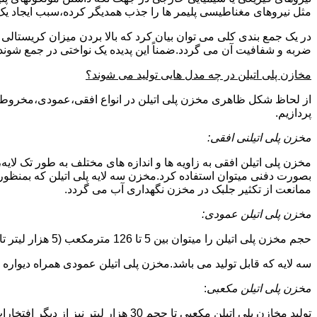
مثل نیروهای مغناطیسی پلیمر ها را جذب همدیگر کرده،سبب ایجاد یک 
در یک جمع بندی کلی می توان بیان کرد که بالا بردن میزان کریست
ضربه و شفافیت آن می گردد.ضمناً این پدیده یک نواختی در جمع شوند
مخازن پلی اتیلن در چه مدل هایی تولید می شوند؟
از لحاظ شکل ظاهری مخزن پلی اتیلن در انواع افقی،عمودی،مخروطی،مک
پردازیم.
مخزن پلی اتیلنی افقی:
مخزن پلی اتیلن افقی به زاویه ها و اندازه های مختلف به طور تک لایه،
بصورت دفنی میتوان استفاده کرد.مخزن سه لایه پلی اتیلن که بمنظور
ممانعت از تکثیر جلبک در مخزن نگهداری آب می گردد.
مخزن پلی اتیلن عمودی:
حجم مخزن پلی اتیلن را میتوان بین 5 تا 126 مترمکعب (5 هزار لیتر تا 126 هزار لیتر) در نظر گرفت.در انواع تک لایه،دولایه و
سه لایه که قابل تولید می باشد.مخزن پلی اتیلن عمودی همراه دیواره های تقویت شد
مخزن پلی اتیلن مکعبی
:
تولید مخازن پلی اتیلن مکعبی تا حجم 