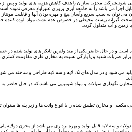
ه می شود.شرکت مخزن سازان با هدف کاهش هزینه های تولید و پس از بر
بل اجرا می باشد را به جامعه آبزی پروری عنبرآباد معرفی نموده است
ان به نصب سریع وآسان,پیچ و مهره بودن آنها و قابلیت مونتاژ و دمون
ن سخت گیرانه زیست محیطی در خصوص عدم نشت مواد آلوده کننده خاک
ا زمین و آب متداول گردد.
ده است و در حال حاضر یکی از متداولترین تانکر های تولید شده در عنبر
 برابر ضربات شدید و یا پارگی نسبت به مخازن فلزی مقاومت کمتری دا
تولید می شود و در مدل های تک لایه و سه لایه طراحی و ساخته می شوند
د.
اع مخازن نگهداری سیالات و مواد شیمیایی می باشد.که در حال حاضر 
عبی و مخازن تطبیق شده را با انواع وانت ها و زیر پله ها میتوان ت
دولایه و سه لایه قابل تولید و بهره برداری می باشد.از مخزن دولایه پ
 ممانعت از تابش نور خورشید به محلول و یا آب طراحی می شود،که با