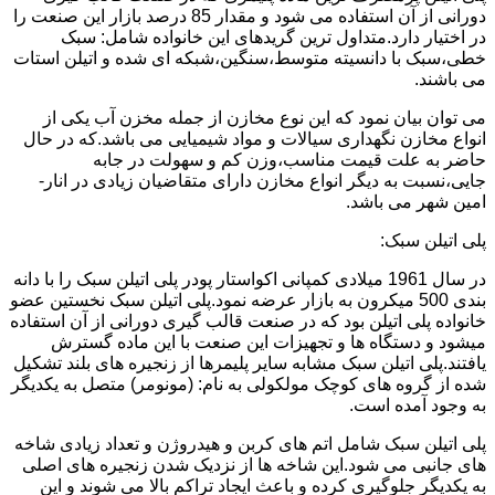
دورانی از آن استفاده می شود و مقدار 85 درصد بازار این صنعت را
در اختیار دارد.متداول ترین گریدهای این خانواده شامل: سبک
خطی،سبک با دانسیته متوسط،سنگین،شبکه ای شده و اتیلن استات
می باشند.
می توان بیان نمود که این نوع مخازن از جمله مخزن آب یکی از
انواع مخازن نگهداری سیالات و مواد شیمیایی می باشد.که در حال
حاضر به علت قیمت مناسب،وزن کم و سهولت در جابه
جایی،نسبت به دیگر انواع مخازن دارای متقاضیان زیادی در انار-
امین شهر می باشد.
پلی اتیلن سبک:
در سال 1961 میلادی کمپانی اکواستار پودر پلی اتیلن سبک را با دانه
بندی 500 میکرون به بازار عرضه نمود.پلی اتیلن سبک نخستین عضو
خانواده پلی اتیلن بود که در صنعت قالب گیری دورانی از آن استفاده
میشود و دستگاه ها و تجهیزات این صنعت با این ماده گسترش
یافتند.پلی اتیلن سبک مشابه سایر پلیمرها از زنجیره های بلند تشکیل
شده از گروه های کوچک مولکولی به نام: (مونومر) متصل به یکدیگر
به وجود آمده است.
پلی اتیلن سبک شامل اتم های کربن و هیدروژن و تعداد زیادی شاخه
های جانبی می شود.این شاخه ها از نزدیک شدن زنجیره های اصلی
به یکدیگر جلوگیری کرده و باعث ایجاد تراکم بالا می شوند و این