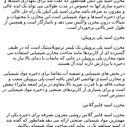
مخزن اسید پلی اتیلن همانطور که گفت شد برای نگهداری اسیدها و
ذخیره سازی آنها به خصوص در مدت طولانی می تواند یک ایده عالی
و مقرون به صرفه باشد.مخزن اسید پلی اتیلن یک راه حل عالی
برای ذخیره اسیدها و مواد شیمیایی است.این مخازن با محتویات و
سیالات درون مخزن واکنش نمی دهد و ناسازگار است و همچنین از
طول عمر بالایی برخوردار است.
مخزن اسید پلی پروپیلن:
مخزن اسید پلی پروپیلن،یک پلیمر ترموپلاستیک است که در طیف
گسترده ای از کاربردها مانند ساخت مخازن شیمیایی استفاده می
شود.مخازن پلی پروپیلن در جایی که مایعات با دمای بالا نیاز به
ذخیره یا پردازش دارند ایده آل هستند.
در بخش های شیمیایی و تصفیه آب،تقاضا برای ذخیره مواد شیمیایی
و مخازن اسیدی تهاجمی افزایش یافته است.پلی پروپیلن سفت و
سخت،فاقد بو با قدرت ضربه بالا،مقاوم در برابر اشعه ماوراء بنفش
است و برای بسیاری از کاربردهای صنعتی و ذخیره مواد شیمیایی در
دسترس است.
مخزن اسید فایبرگلاس:
مخزن اسید فایبر گلاس روشی مقرون بصرفه برای ذخیره یکی از
مهمترین مواد شیمیایی صنعتی ارائه می دهد.همانطور که گفته شد
از اسید سولفوریک در تولید کود،ساخت مواد شیمیایی،پالایش