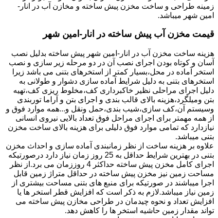
زمینه طراحی و ساخت مخزن پیش ساخته و مخازن آب در انار-
امین شهر میباشد.
قیمت مخزن آب پیش ساخته در انار-امین شهر
هزینه ساخت مخزن آب در انار-امین شهر پیش ساخته بدلیل نصب
آسان و کوتاه بودن اجرای نصب آن در دو مرحله زیر سازی و نصب
استخر آماده در محل،بسیار کمتر از استخرهای بتنی می باشد زیرا
استخرهای بتنی به دلیل شرایط آماده سازی دشوار و طولانی به
دلیل اجرای مراحلی نظیر خاکبرداری کف،مخلوط ریزی کف،تهیه
بتن ومیلگرد،هزینه بالای قالب بندی و اجرای بتن و آراما توربندی
وسیستم آن،کف سازی،شیب بندی،حمل ونقل و...همه موارد فوق و
از همه مهمتر برای اجرای مراحل فوق تعداد بالایی نیروی انسانی
نیازدارد که تمامی موارد فوق دلیلی برای هزینه بالای ساخت مخزن
بتنی میباشد.
علاوه بر هزینه ساخت از نظر زمانبندی آماده سازی و احداث مخزن
بتنی در بهترین شرایط حداقل به 25 روز زمان نیاز دارد درصورتیکه
اجرای کامل مخزن پیش ساخته حداکثر 4 روززمان می برد.از نظر
مساحت زمین نیز مخزن پیش ساخته در حداقل متراژ زمین قابل
اجرا میباشند در صورتیکه برای منبع های بتنی مساحت بیشتری از
زمین نیاز میباشد.لازم به ذکر است که افزایش قطر استخر ها یا
افزایش تعداد و نحوه چیدمان در طراحی مخازن پیش ساخته می
تواند مقدار زمین حاشیه استخر ها را کاهش دهد.