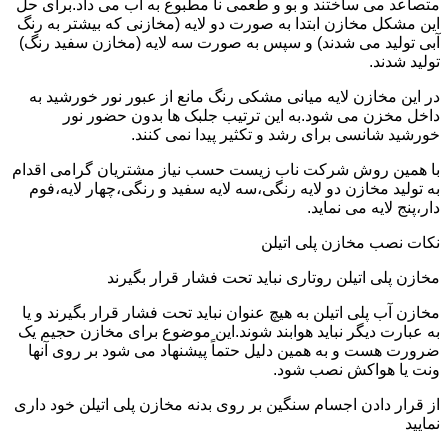
متصاعد می ساختند و بو و طعمی نا مطبوع به آب می داد.برای حل
این مشکل مخازن ابتدا به صورت دو لایه (مخازنی که بیشتر به رنگ
آبی تولید می شدند) و سپس به صورت سه لایه (مخازن سفید رنگ)
تولید شدند.
در این مخازن لایه میانی مشکی رنگ مانع از عبور نور خورشید به
داخل مخزن می شود.به این ترتیب جلبک ها بدون حضور نور
خورشید شانسی برای رشد و تکثیر پیدا نمی کنند.
با همین روش شرکت ناب زیست حسب نیاز مشتریان گرامی اقدام
به تولید مخازن دو لایه رنگی،سه لایه سفید و رنگی،چهار لایه،فوم
دار،پنج لایه می نماید.
نکات نصب مخازن پلی اتیلن
مخازن پلی اتیلن روتاری نباید تحت فشار قرار بگیرند
مخازن آب پلی اتیلن به هیچ عنوان نباید تحت فشار قرار بگیرند و یا
به عبارت دیگر نباید هوابند شوند.این موضوع برای مخازن حجیم یک
ضرورت هست و به همین دلیل حتماً پیشنهاد می شود بر روی آنها
ونت یا هواکش نصب شود.
از قرار دادن اجسام سنگین بر روی بدنه مخازن پلی اتیلن خود داری
نمایید