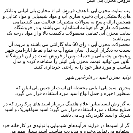
فروش مخزن پلی اتیلن
وب سایت مخزن آبی با هدف فروش انواع مخازن پلی اتیلنی و تانکر
های پلاستیکی برای ذخیره سازی آب و مواد شیمیایی و مواد غذایی و
همچنین ارائه پاسخ به سوالات مشتریان فعالیت می کند.تمامی
محصولات دارای گواهینامه استاندارد می باشند و در فروشگاه
سایت مخزن آبی تمامی محصولات باکیفیت بالا و از مواد درجه یک
می باشند.
محصولات مخزن آبی دارای 60 ماه گارانتی می باشند و مزیت آن
نسبت به دیگران ارسال آسان منبع آب به تمام نقاط انار-امین شهر
و همچنین پشتیبانی و خدمات پس از فروش است.در این فروشگاه
آنلاین می توانید قیمت مخزن پلی اتیلن را مشاهده کرده و مدل
مناسب و مورد نظر خود را به راحتی خریداری کنید.
تولید مخزن اسید در انار-امین شهر
مخزن اسید پلی اتیلنی محفظه ای است از جنس پلی اتیلن که
بمنظور ذخیره و حمل انواع اسید مورد استفاده قرار می گیرد.
به گزارش ایسنا،بنابر اعلام هلدینگ برتر،از اسید های پرکاربرد که در
صنایع مختلف مورد استفاده قرار می گیرد: اسید سولفوریک و اسید
نتیریک و اسید کلریدریک و...می باشد.
اگر از اسیدها در فرایند فرآیندهای شیمیایی یا تولیدی در کارخانه خود
استفاده می نمایید،ذخیره و مدیریت مناسب اسید بسیار مهم می