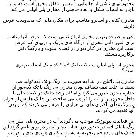
محدودیتهای ناشی از جانمایی و مسیر انتقال مخزن است که ما را
ناچار به انتخاب شکل و ابعاد خاصی از مخازن پلی اتیلنی می کند.
مخازن کتابی و آسانرو مناسب برای مکان هایی که محدودیت عرض
دارند:
یکی پر طرفدارترین مخازن انواع کتابی است که عرض آنها مناسب
برای عبور دادن مخزن از درگاه های باریک و دربهای کم عرض
است.این مخازن در کنار دیوار در فضای پیلوت و پارکینگ نیز
پرکاربرد هستند.
مخزن آب پلی اتیلن سه لایه یا تک لایه؟ کدام یک انتخاب بهتری
است؟
مخازن پلی اتیلن در ابتدا به صورت بی رنگ و تک لایه تولید می
شدند.به علت نیمه شفاف بودن مخازن بی رنگ یا تک لایه،نور از
جداره مخزن عبور می کرد و امکان رشد جلبک در لایه داخلی یا
داخل مخزن پر از آب را فراهم می ساخت.این جلبک ها پس از خزان
و مرگ غذای باکتری های بی هوازی را فرهم می کردند که از بدن
آنها تغذیه می کردند.
این فعالیت بیولوژیک موجب می گردید آب در مخزن پلی اتیلن بی
رنگ یا تاک لایه در حضور نور آفتاب دچار تغییر در بو و طعم گردد.این
جلبک های مرده حین تجزیه به وسیله باکتری ها،بوی بدی را در آب