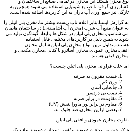
نوع مخزن هستند.این مخازن در تمامی صنایع از ساختمان و
کشاورزی گرفته تا صنایع شیمیایی استفاده می شوند.همچنین به
تازگی نیز جمع آوری آب باران به این کاربردها اضافه شده است.
به گزارش ایسنا،بنابر اعلام ناب زیست،بیشتر ما،مخزن پلی اتیلن را
به عنوان منبع آب شرب (مخزن آب آشامیدنی) در ساختمان هایمان
می شناسیم.مخازن پلی اتیلن در شکل ها و ابعاد گوناگون تولید می
شوند به همین دلیل در کاربردهای مختلفی قابل استفاده
هستند.متداول ترین انواع مخازن پلی اتیلن شامل مخازن
افقی،مخازن عمودی،مخازن آسانرو یا کتابی،مخازن مکعبی و
مخازن قیفی هستند.
اما علت فراوانی مخزن پلی اتیلن چیست؟
قیمت مقرون به صرفه
وزن کم
جابجایی آسان
نصب بی دردسر
مقاومت در برابر ضربه
مقاوم در برابر نور ماورا بنفش (UV)
بعضی ازا ین مخازن،ضد جلبک اند.
تفاوت مخازن عمودی و افقی پلی اتیلن
شکل هندسی مخازن عمودی و افقی
: مخازن عمودی مانند یک