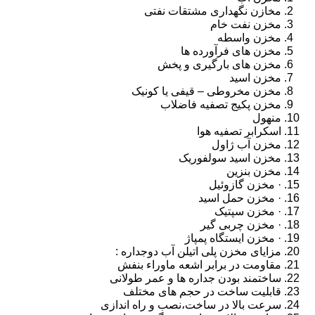
مخازن نگهداری مشتقات نفتی
مخزن نفت خام
مخزن واسطه
مخزن های فرآورده ها
مخزن های بارگیری و پخش
مخزن اسید
مخزن مخروطی – قیفی یا کونیک
مخزن پکیج تصفیه فاضلاب
منهول
اسکرابر تصفیه هوا
مخزن آب ژاول
مخزن اسید سولفوریک
مخزن بنزین
· مخزن گازوئیل
· مخزن حمل اسید
· مخزن سپتیک
· مخزن چربی گیر
· مخزن ایستگاه پمپاژ
مزایای مخزن پلی اتیلن آب دوجداره :
مقاومت در برابر اشعه ماوراء بنفش
ساختمند بودن جداره ها و عمر طولانی
قابلیت ساخت در حجم های مختلف
سرعت بالا در ساخت،نصب و راه اندازی