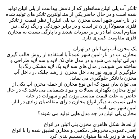
تانکر آب پلی اتیلن همانطور که از نامش پیداست از پلی اتیلن تولید
شده است و در حال حاضر یکی از متداولترین تانکر های تولید شده
در انار-امین شهر است.مخزن آب پلی اتیلن از نظر قیمت از تانکر
فلزی معمولاً ارزان تر است و در برابر خوردگی و زنگ زدگی نیز
مقاوم است اما در برابر ضربات شدید و یا پارگی نسبت به مخازن
فلزی مقاومت کمتری دارد.
یک مخزن آب پلی اتیلن در تهران
مخازن آب در انار-امین شهر عمدتاً با استفاده از روش قالب گیری
دورانی تولید می شود و در مدل های تک لایه و سه لایه طراحی و
ساخته می شوند.در مدل های سه لایه یک لایه مشکی رنگ با
جلوگیری از ورود نور به داخل مخزن از رشد جلبک در داخل آب
مخزن یا تانکر جلوگیری می نماید.
می توان بیان نمود که این نوع مخازن از جمله مخزن آب یکی از
انواع مخازن نگهداری سیالات و مواد شیمیایی می باشد.که در حال
حاضر به علت قیمت مناسب،وزن کم و سهولت در جابه
جایی،نسبت به دیگر انواع مخازن دارای متقاضیان زیادی در انار-
امین شهر می باشد.
مخازن پلی اتیلن در چه مدل هایی تولید می شوند؟
از لحاظ شکل ظاهری مخزن پلی اتیلن در انواع
افقی،عمودی،مخروطی،مکعبی و مخازن تطبیق شده را با انواع
وانت ها و زیر پله ها میتوان تقسیم بندی کرد.