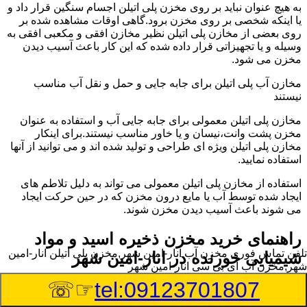
به هیچ عنوان نباید بر روی مخزن پلی اتیلن اجسام سنگین قرار داد و
یا اینکه شخصی بر روی مخزن برود.گاهی اوقات مشاهده شده بر
روی بعضی از مخازن پلی اتیلن نظیر مخازن افقی و مکعبی افقی به
وسیله و یا تجهیزاتی قرار داده شده که این کار باعث آسیب دیدن
مخزن می شود.
مخازن آب پلی اتیلن برای جابه جایی و حمل و نقل آب مناسب
نیستند
مخازن پلی اتیلن معمولی برای جابه جایی آب و استفاده به عنوان
مخزن پشت وانت،نیسان و یا خاور مناسب نیستند.برای اینکار
مخازن پلی اتیلن ویژه ای طراحی و تولید شده اند و می توانید از آنها
استفاده نمایید.
استفاده از مخازن پلی اتیلن معمولی می تواند به دلیل تلاطم های
ایجاد شده توسط آب یا مایع درون مخزن که در حین حرکت ایجاد
می شوند باعث آسیب دیدن مخزن شوند.
راهنمای خرید مخزن ذخیره اسید و مواد
تلفن تماس فوری
مخزن آب انار-امین شهر,مخزن پلی اتیلن انار-امین
شیمیایی خورنده در انار-امین شهر
شهر,مخزن آب ای بی سی انار-امین شهر
☞☏
tel:09123701807
مخزن ذخیره اسید و مواد شیمیایی باید به گونه ای تولید شوند که
بتوانند در برابر چگالی نسبتا بالا و خورندگی انواع اسیدها مقاومت