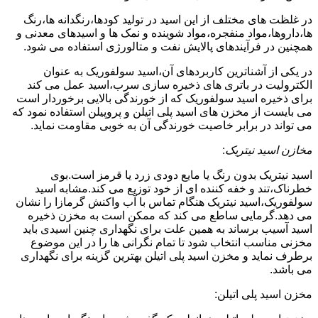
در غلظت های مختلف از این اسید در تولید کودها،رنگدانه ها،رنگ
ها،داروها،مواد منفجره،مواد شوینده و نمک ها و اسیدهای معدنی و
همچنین در فرآیندهای پالایش نفت و متالورژی استفاده می شود.
در یکی از آشناترین کاربردهای آن،اسید سولفوریک به عنوان
الکترولیت در باتری های ذخیره سازی سرب،اسید عمل می کند
برای ذخیره اسید سولفوریک که از خورندگی بالایی برخوردار است
می بایست از مخزن های اسید پلی اتیلن و پروپیلن استفاده نمود که
می تواند در برابر خاصیت خورندگی آن به خوبی مقاومت نماید.
مخازن اسید نیتریک
:
اسید نیتریک بدون رنگ یا مایع دودی زرد یا قرمز است.بوی
خطرناک،تند و خفه کننده ای از خود توزیع می کند.مشابه اسید
سولفوریک،اسید نیتریک هنگام تماس با آب واکنش گرمازا را نشان
می دهد.گرمایی ساطع می کند که ممکن است به مخزن ذخیره
اسید آسیب برساند به همین علت برای نگهداری چنین اسیدی باید
مخزنی مناسب انتخاب شود تا تمام نگرانی ها را در این موضوع
برطرف نماید و مخزن اسید پلی اتیلن بهترین گزینه برای نگهداری
می باشد.
مخزن اسید پلی اتیلن: