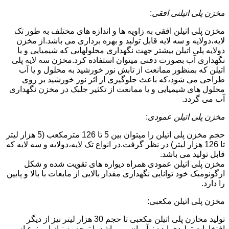
مخزن پلی اتیلنی افقی
:
مخزن پلی اتیلن افقی به زاویه ها و اندازه های مختلف به طور تک
لایه،دولایه و سه لایه قابل تولید و بهره برداری می باشد.از مخزن
دولایه پلی اتیلن بیشتر جهت نگهداری محلولهایی که شیمیایی و یا
نگهداری آب بصورت دفنی میتوان استفاده کرد.مخزن سه لایه پلی
اتیلن که بمنظور ممانعت از تابش نور خورشید به محلول و یا آب
طراحی می شود،که باعث جلوگیری از اثر نور خورشید بر روی
محلول های شیمیایی و یا ممانعت از تکثیر جلبک در مخزن نگهداری
آب می گردد.
مخزن پلی اتیلن عمودی
:
حجم مخزن پلی اتیلن را میتوان بین 5 تا 126 مترمکعب (5 هزار لیتر
تا 126 هزار لیتر) در نظر گرفت.در انواع تک لایه،دولایه و سه لایه که
قابل تولید می باشد.
مخزن پلی اتیلن عمودی همراه دیواره های تقویت شده و شکل
ارگونومیک خود توانایی نگهداری مقدار بالایی از مایعات با بالا و پایین
را دارد.
مخزن پلی اتیلن مکعبی:
تولید مخازن پلی اتیلن مکعبی تا حجم 30 هزار لیتر نیز از دیگر
افتخارات تولیدی ایده نوآوران می باشد.با توجه به نیاز این نوع از