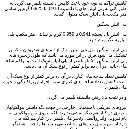
کاهش تراکم به نوبه خود باعث کاهش دانسیته پلیمر می گردد.به
طور کلی به پلی اتیلن های با دانسیته 0.910 تا 0.925 گرم بر سانتی
متر مکعب،پلی اتیلن سبک میتوان گفت.
پلی اتیلن سنگین
پلی اتیلن با دانسیته 0.941 تا 0.959 گرم بر سانتی متر مکعب پلی
اتیلن سنگین نام دارد.
پلی اتیلن سنگین مثل پلی اتیلن سبک از اتم های هیدروژن و کربن
تشکیل می شود.فرق در این مورد می باشد که طول زنجیره های
پلی اتیلن سنگین ۵۰ بار بلندتر از پلی اتیلن سبک است و تراکم شاخه
های جانبی در آن ده برابر کمتر از نوع.سبک آن می باشد.
کاهش تعداد شاخه های کناری در آن ده برابر کمتر از نوع سبک آن
است.کاهش تعداد شاخه های کناری سبب افزایش پراکندگی زنجیره
های پلیمری
و در نتیجه بالا رفتن دانسیته پلیمر می گردد.
نیروهای فیزیکی یا شیمیایی خارجی در جهت نگه داشتن مولکولهای
پلیمری در کنار هم دیگر نقشی ندارند بلکه نیروی بین مولکولی به
نام نیرویی واندروالسی،زنجیر های پلیمری را کنار هم نگه می
دارد.این نیرو مثل نیروهای مغناطیسی پلیمر ها را جذب همدیگر