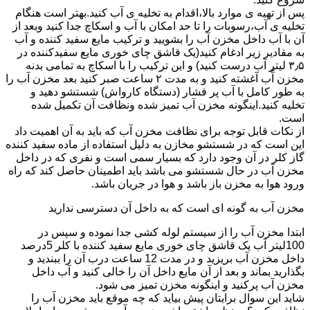
پس از تهیه ی موارد بالا،اقدام به تخلیه ی آب کنید.بهتر است هنگام
تخلیه ی آب،رسوبات را تا حد امکان با آب و اسکاچ جدا کنید وبعد از
آن با آب داخل مخزن آب را بشویید و ترکیب مایع سفید کننده و آب
به مقادیر زیر ادغام کنید(یک قاشق چای خوری مایع سفیدکننده در
۳٫۵ لیتر آب درست کنید) و این ترکیب را با اسکاچ به تمامی بدنه
مخزن آّب آغشته کنید و به مدت ۲ ساعت صبر کنید بعد مخزن آب را
به طور کامل با آب پر فشار (دستگاه کارواش) شستشو دهید و
تخلیه کنید.اینگونه مخزن آب تمیز شده ونظافت آن تکمیل شده
است.
از نکات قابل توجه برای نظافت مخزن آب که باید به آن اهمیت داد
این است که در شستشو مخازن به دلیل استفاده از ماده سفید کننده
گاز کلر در آن وجود دارد که بسیار سمی است و نفری که در داخل
مخزن آب در حال شستشو می باشد باید اطمینان حاصل کند که راه
ورود هوا به مخزن باز باشد و هوا در جریان باشد.
مخزن آب به گونه ای است که به داخل آن دسترسی ندارید
ابتدا مخزن آب را از سیستم لوله کشی جدا نموده و سپس در
100لیتر آب یک قاشق چای خوری مایع سفید کننده با کلر 5درصد
داخل مخزن آب بریزید و در مدت 12 ساعت درب آن را ببندید و
بگذارید بماند و بعد از آن مایع داخل آن را خالی کنید و آب داخل
مخزن آب پرکنید و اینگونه مخزن تمیز می شود.
شاید این سوال برایتان پیش بیاید که چه موقع باید مخزن آب را