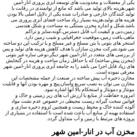
یکی از معضلات و محدودیت های توسعه آبزی پروری انار-امین
شهر،هزینه بالای تولید می باشد که مانع از توانمندی در رقابت با
تولید کنندگان خارجی و صادرات شده یکی از دلایل اصلی بالا بودن
هزینه های تولید،هزینه بسیار زیاد ساخت فضای آبزی پروری می
باشد.شکل و اندازه مخزن بستگی به مساحت و شکل هندسی
زمین،دبی و کیفیت آب قابل دسترس،گونه،سایز و تراکم
ماهی،بافت زمین،موقعیت جغرافیایی و شیب زمین دارد.
استخر های بتونی با بتن مسلح و غیر مسلح و یا ترکیب این دو ساخته
می شود.شرکت مخزن سازان با هدف کاهش هزینه های تولید و پس
از بررسی های متعدد در انار-امین شهر دیگر،نوعی سازه غیر بتونی
(مخزن پیش ساخته) که با حداقل زمان ساخت و هزینه در گنجایش
های زیاد قابل اجرا می باشد را به جامعه آبزی پروری انار-امین شهر
معرفی نموده است.
مخازن ذخیره آب پیش ساخته در صنعت از جمله مشخصات این
مخازن می توان به نصب سریع وآسان,پیچ و مهره بودن آنها و قابلیت
مونتاژ و دمونتاژ و استحکام بالا آنها اشاره نمود.
امروزه حفاظت از منابع با ارزش آب های زیر زمینی و خاک و
قوانین سخت گیرانه زیست محیطی در خصوص عدم نشت مواد
آلوده کننده خاک و محیط زیست و همچنین لزوم ذخیره سازی و
استفاده بهینه از منابع آب باعث شده است تا استفاده در بسیاری از
پروژه های مرتبط با زمین و آب متداول گردد.
مخزن آب در انار-امین شهر