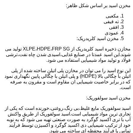
مخزن اسید بر اساس شکل ظاهر:
مکعبی
ته قیفی
افقی
عمودی
مخزن اسید کلریدریک:
مخازن ذخیره اسید کلریدریک از XLPE،HDPE،FRP SG تولید می
شوند.این اسید عمدتا در صنایع غذایی،اسیدی شدن چاه نفت،ترشی
فولاد و تولید مواد شیمیایی استفاده می شود.
این نوع اسید را می توان در مخازن پلی اتیلن ساخته شده از پلی
اتیلن با چگالی بالا (HDPE) و پلی اتیلن با چگالی پایین نگهداری نمود
که در برابر خاصیت شیمیایی ان مقاوم است و مقرون به صرفه
است.
مخزن اسید سولفوریک:
اسید سولفوریک مایع غلیظ،بی رنگ،روغنی،خورنده است که یکی از
تجاری ترین مواد شیمیایی است.اسید سولفوریک از طریق واکنش
آب با تری اکسید گوگرد به صورت صنعتی تهیه می شود که به نوبه
خود از ترکیب شیمیایی دی اکسید گوگرد و اکسیژن توسط فرآیند
تماس یا فرآیند محفظه ای ساخته می شود.