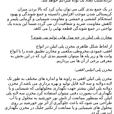
کرده،سبب ایجاد یک توده متراکم خواهد شد.
در یک جمع بندی کلی می توان بیان کرد که بالا بردن میزان
کریستالی شدن موجب افزایش دانسیته و جمع شوندگی و بهبود
استحکام کششی و خمشی و مقاومت شیمیایی و گرمایی پلیمر و
کاهش مقاومت ضربه و شفافیت آن می گردد.ضمناً این پدیده یک
نواختی در جمع شوندگی قطعه نهایی را می کاهد.
مخازن پلی اتیلن در چه مدل هایی تولید می شوند؟
از لحاظ شکل ظاهری مخزن پلی اتیلن در انواع
افقی،عمودی،مخروطی،مکعبی و مخازن تطبیق شده را با انواع
وانت ها و زیر پله ها میتوان تقسیم بندی کرد که در این بخش به
معرفی برخی از آن ها می پردازیم.
مخزن پلی اتیلنی افقی:
مخزن پلی اتیلن افقی به زاویه ها و اندازه های مختلف به طور تک
لایه،دولایه و سه لایه قابل تولید و بهره برداری می باشد.از مخزن
دولایه پلی اتیلن بیشتر جهت نگهداری محلولهایی که شیمیایی و یا
نگهداری آب بصورت دفنی میتوان استفاده کرد.مخزن سه لایه پلی
اتیلن که بمنظور ممانعت از تابش نور خورشید به محلول و یا آب
طراحی می شود،که باعث جلوگیری از اثر نور خورشید بر روی
محلول های شیمیایی و یا ممانعت از تکثیر جلبک در مخزن نگهداری
آب می گردد.