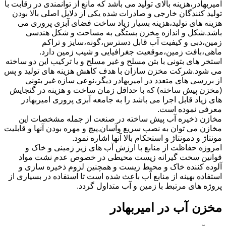
امیربهادر،هزینه بالای تولید می باشد که مانع از توانمندی در رقابت با
تولید کنندگان خارجی و صادرات شده یکی از دلایل اصلی بالا بودن
هزینه های تولید،هزینه بسیار زیاد ساخت فضای آبزی پروری می
باشد.شکل و اندازه مخزن بستگی به مساحت و شکل هندسی
زمین،دبی و کیفیت آب قابل دسترس،گونه،سایز و تراکم
ماهی،بافت زمین،موقعیت جغرافیایی و شیب زمین دارد.
استخر های بتونی با بتن مسلح و غیر مسلح و یا ترکیب این دو ساخته
می شود.شرکت مخزن سازان با هدف کاهش هزینه های تولید و پس
از بررسی های متعدد در امیربهادر دیگر،نوعی سازه غیر بتونی
(مخزن پیش ساخته) که با حداقل زمان ساخت و هزینه در گنجایش
های زیاد قابل اجرا می باشد را به جامعه آبزی پروری امیربهادر
معرفی نموده است.
مخازن ذخیره آب پیش ساخته در صنعت از جمله مشخصات این
مخازن می توان به نصب سریع وآسان,پیچ و مهره بودن آنها و قابلیت
مونتاژ و دمونتاژ و استحکام بالا آنها اشاره نمود.
امروزه حفاظت از منابع با ارزش آب های زیر زمینی و خاک و
قوانین سخت گیرانه زیست محیطی در خصوص عدم نشت مواد
آلوده کننده خاک و محیط زیست و همچنین لزوم ذخیره سازی و
استفاده بهینه از منابع آب باعث شده است تا استفاده در بسیاری از
پروژه های مرتبط با زمین و آب متداول گردد.
مخزن آب در امیربهادر