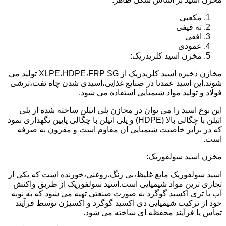
مکعبی
ته قیفی
افقی
عمودی
مخزن اسید کلریدریک:
مخازن ذخیره اسید کلریدریک از XLPE،HDPE،FRP SG تولید می
شوند.این اسید عمدتا در صنایع غذایی،اسیدی شدن چاه نفت،ترشی
فولاد و تولید مواد شیمیایی استفاده می شود.
این نوع اسید را می توان در مخازن پلی اتیلن ساخته شده از پلی
اتیلن با چگالی بالا (HDPE) و پلی اتیلن با چگالی پایین نگهداری نمود
که در برابر خاصیت شیمیایی ان مقاوم است و مقرون به صرفه
است.
مخزن اسید سولفوریک:
اسید سولفوریک مایع غلیظ،بی رنگ،روغنی،خورنده است که یکی از
تجاری ترین مواد شیمیایی است.اسید سولفوریک از طریق واکنش
آب با تری اکسید گوگرد به صورت صنعتی تهیه می شود که به نوبه
خود از ترکیب شیمیایی دی اکسید گوگرد و اکسیژن توسط فرآیند
تماس یا فرآیند محفظه ای ساخته می شود.