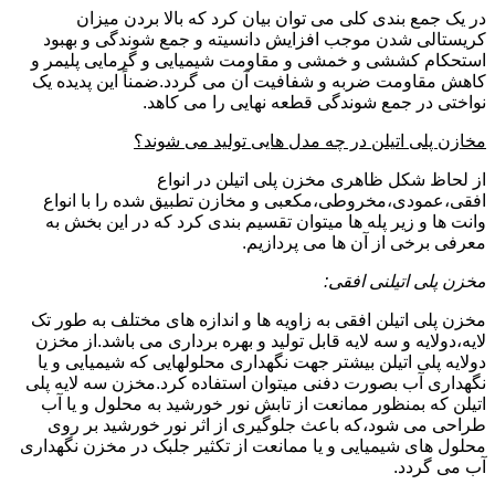
در یک جمع بندی کلی می توان بیان کرد که بالا بردن میزان
کریستالی شدن موجب افزایش دانسیته و جمع شوندگی و بهبود
استحکام کششی و خمشی و مقاومت شیمیایی و گرمایی پلیمر و
کاهش مقاومت ضربه و شفافیت آن می گردد.ضمناً این پدیده یک
نواختی در جمع شوندگی قطعه نهایی را می کاهد.
مخازن پلی اتیلن در چه مدل هایی تولید می شوند؟
از لحاظ شکل ظاهری مخزن پلی اتیلن در انواع
افقی،عمودی،مخروطی،مکعبی و مخازن تطبیق شده را با انواع
وانت ها و زیر پله ها میتوان تقسیم بندی کرد که در این بخش به
معرفی برخی از آن ها می پردازیم.
مخزن پلی اتیلنی افقی:
مخزن پلی اتیلن افقی به زاویه ها و اندازه های مختلف به طور تک
لایه،دولایه و سه لایه قابل تولید و بهره برداری می باشد.از مخزن
دولایه پلی اتیلن بیشتر جهت نگهداری محلولهایی که شیمیایی و یا
نگهداری آب بصورت دفنی میتوان استفاده کرد.مخزن سه لایه پلی
اتیلن که بمنظور ممانعت از تابش نور خورشید به محلول و یا آب
طراحی می شود،که باعث جلوگیری از اثر نور خورشید بر روی
محلول های شیمیایی و یا ممانعت از تکثیر جلبک در مخزن نگهداری
آب می گردد.