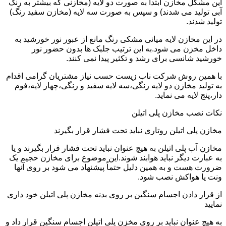
این مشکل مخازن ابتدا به صورت دو لایه (مخازنی که بیشتر به رنگ
آبی تولید می شدند) و سپس به صورت سه لایه (مخازن سفید رنگ)
تولید شدند.
در این مخازن لایه میانی مشکی رنگ مانع از عبور نور خورشید به
داخل مخزن می شود.به این ترتیب جلبک ها بدون حضور نور
خورشید شانسی برای رشد و تکثیر پیدا نمی کنند.
با همین روش شرکت ناب زیست حسب نیاز مشتریان گرامی اقدام
به تولید مخازن دو لایه رنگی،سه لایه سفید و رنگی،چهار لایه،فوم
دار،پنج لایه می نماید.
نکات نصب مخازن پلی اتیلن
مخازن پلی اتیلن روتاری نباید تحت فشار قرار بگیرند
مخازن آب پلی اتیلن به هیچ عنوان نباید تحت فشار قرار بگیرند و یا
به عبارت دیگر نباید هوابند شوند.این موضوع برای مخازن حجیم یک
ضرورت هست و به همین دلیل حتماً پیشنهاد می شود بر روی آنها
ونت یا هواکش نصب شود.
از قرار دادن اجسام سنگین بر روی بدنه مخازن پلی اتیلن خود داری
نمایید
به هیچ عنوان نباید بر روی مخزن پلی اتیلن اجسام سنگین قرار داد و