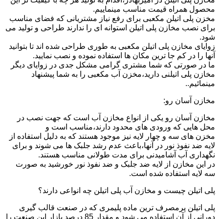
محصول همراه قیمت مناسب مینماییم.
مخزن پلی اتیلن مکعبی برای رفع نیاز مشتریانی که فضای مناسب
برای نصب مخازن پلی اتیلن استوانه ای را ندارند طراحی و تولید می
شود.
زوایای مخازن پلی اتیلن مکعبی به طوری طراحی شده اند تا بتوانید
آنها را در کم جا ترین مکان ها استفاده نموده و نصب نمایید.
ما در صورتی که شما مشتری گرامی مشکل جدی در زوایای دیگر
مخازن پلی اتیلنی دارید،مخزن آب مکعبی را به شما پیشنهاد
مینمائیم..
مخازن آسان رو:
مخازن آسان رو یکی از انواع مخازن آب است که جهت نصب در
محل هایی که ورودی های محدود دارند،مناسب است و
مخزن های سه و چهار لایه نیز موجود هستند که به دلیل استفاده از
لایه ضد نفوذ نور در آنها،باعث عدم رشد جلبک ها می شوند و برای
نگهداری آب آشامیدنی برای مدت طولانی مناسب هستند.
در این مخازن از لایه ضد جلبک و ضد نفوذ نور خورشید به صورت
سه لایه استفاده شده است.
پلی اتیلن چیست و مخازن آب پلی اتیلن چه انواعی دارند؟
پلی اتیلن پرمصرف ترین ماده پلیمری که در صنعت قالب گیری
دورانی از آن استفاده می شود و مقدار 85 درصد بازار این صنعت را