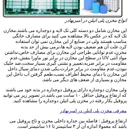
انواع مخزن پلی اتیلن در امیربهادر
این مخازن شامل دو دسته کلی تک لایه و دوجداره می باشند.مخازن
تک لایه که در عکس بالا مشاهده می کنید برای مصارف خانگی
مناسب هستند ولی در صنایع از این مخازن نمی توان استفاده
کرد.علت آن هم ضعیف بودن لایه ها،نرمی بیش از حد بدنه
مخزن،عدم توانایی طراحی این مخازن برای مصارف خاص،نداشتن
مواد آنتی UV در سطح این مخازن در برابر نور ماورا بنفش،عدم
مقاومت در برابر ضربه،تعمیر و نشتی گیری بسیار سخت،ضد جلبک
نبودن،عدم مقاومت در برابر حرارت،یکی شدن دمای سیال داخل
این مخازن با دمای محیط اطراف نصب،طعم گرفتن آب داخل این
مخازن و بسیاری از ضعف های دیگر می باشد.
ولی مخازن دوجداره دارای پروفیل دوجداره در بدنه خود می باشند
که ارتفاع پروفیل حداقل ۱۰ سانت می باشد.در تصویر زیر می توانید
پروفیل بکار رفته در مخزن پلی اتیلن دوجداره را مشاهده کنید.
معرفی مخزن پلی اتیلن در امیربهادر
ارتفاع پروفیل : فاصله بین جداره داخلی مخزن و تاج پروفیل می
باشد که معمولا اندازه آن از ۳ سانتیمتر تا ۱۶ سانتیمتر است.