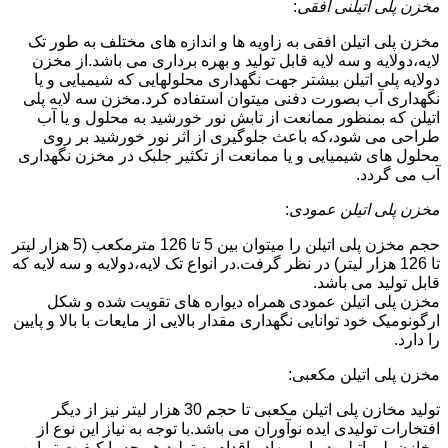
مخزن پلی اتیلنی افقی
:
مخزن پلی اتیلن افقی به زاویه ها و اندازه های مختلف به طور تک
لایه،دولایه و سه لایه قابل تولید و بهره برداری می باشد.از مخزن
دولایه پلی اتیلن بیشتر جهت نگهداری محلولهایی که شیمیایی و یا
نگهداری آب بصورت دفنی میتوان استفاده کرد.مخزن سه لایه پلی
اتیلن که بمنظور ممانعت از تابش نور خورشید به محلول و یا آب
طراحی می شود،که باعث جلوگیری از اثر نور خورشید بر روی
محلول های شیمیایی و یا ممانعت از تکثیر جلبک در مخزن نگهداری
آب می گردد.
مخزن پلی اتیلن عمودی
:
حجم مخزن پلی اتیلن را میتوان بین 5 تا 126 مترمکعب (5 هزار لیتر
تا 126 هزار لیتر) در نظر گرفت.در انواع تک لایه،دولایه و سه لایه که
قابل تولید می باشد.
مخزن پلی اتیلن عمودی همراه دیواره های تقویت شده و شکل
ارگونومیک خود توانایی نگهداری مقدار بالایی از مایعات با بالا و پایین
را دارد.
مخزن پلی اتیلن مکعبی:
تولید مخازن پلی اتیلن مکعبی تا حجم 30 هزار لیتر نیز از دیگر
افتخارات تولیدی ایده نوآوران می باشد.با توجه به نیاز این نوع از
مخازن پلی اتیلن در امیربهادر،اقدام به تولید هر چه با کیفیت تر این