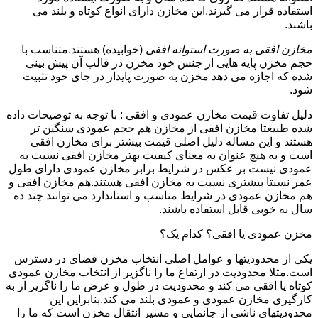
استفاده قرار می گیرند.این مخازن دارای انواع کوتاه و بلند می
باشند.
مخازن افقی به صورت استوانه افقی
(خوابیده) هستند.متناسب با
حجم مخزن پایه هایی از جنس خود مخزن در قالب آن پیش بینی
شده که اجازه می دهد مخزن به صورت پایدار در جای خود تثبیت
شود.
دلیل تفاوت قیمت مخازن عمودی و افقی : با توجه به توضیحات داده
شده طبیعتا مخازن افقی از مخازن هم حجم عمودی سنگین تر
هستند و این مساله دلیل اصلی قیمت بیشتر برای مخازن افقی
است و به هیچ عنوان به معنای کیفیت بهتر مخازن افقی نسبت به
عمودی نیست بر عکس در شرایط برابر مخازن عمودی دارای طول
عمر نسبتا بیشتری نسبت به مخازن افقی هستند.هم مخازن افقی و
هم مخازن عمودی در شرایط مناسب و استاندارد می توانند چند ده
سال به خوبی قابل استفاده باشند.
مخزن عمودی یا افقی؟ کدام یک؟
یکی از محدودیتها و عوامل اصلی انتخاب مخزن فضای در دسترس
است.مثلا محدودیت در ارتفاع ما را ناگزیر از انتخاب مخازن عمودی
کوتاه یا افقی می کند و محدودیت در طول و عرض ما را ناگزیر از به
کارگیری مخازن عمودی و عمودی بلند می کند.بنابراین این
محدودیتهای ناشی از جانمایی و مسیر انتقال مخزن است که ما را