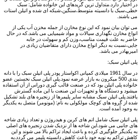
در اختیار دارد.متداول ترین گریدهای این خانواده شامل: سبک
خطی،سبک با دانسیته متوسط،سنگین،شبکه ای شده و اتیلن استات
می باشند.
می توان بیان نمود که این نوع مخازن از جمله مخزن آب یکی از
انواع مخازن نگهداری سیالات و مواد شیمیایی می باشد.که در حال
حاضر به علت قیمت مناسب،وزن کم و سهولت در جابه
جایی،نسبت به دیگر انواع مخازن دارای متقاضیان زیادی در
امیربهادر می باشد.
پلی اتیلن سبک:
در سال 1961 میلادی کمپانی اکواستار پودر پلی اتیلن سبک را با دانه
بندی 500 میکرون به بازار عرضه نمود.پلی اتیلن سبک نخستین عضو
خانواده پلی اتیلن بود که در صنعت قالب گیری دورانی از آن استفاده
میشود و دستگاه ها و تجهیزات این صنعت با این ماده گسترش
یافتند.پلی اتیلن سبک مشابه سایر پلیمرها از زنجیره های بلند تشکیل
شده از گروه های کوچک مولکولی به نام: (مونومر) متصل به یکدیگر
به وجود آمده است.
پلی اتیلن سبک شامل اتم های کربن و هیدروژن و تعداد زیادی شاخه
های جانبی می شود.این شاخه ها از نزدیک شدن زنجیره های اصلی
به یکدیگر جلوگیری کرده و باعث ایجاد تراکم بالا می شوند و این
کاهش تراکم به نوبه خود باعث کاهش دانسیته پلیمر می گردد.به