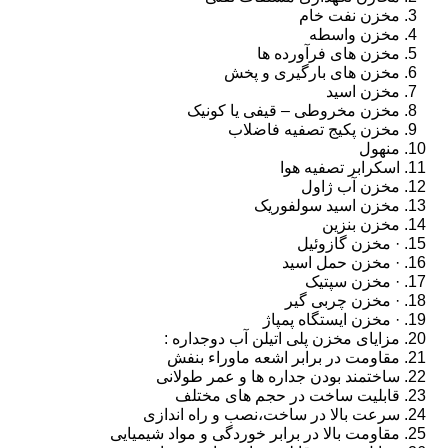
مخزن نفت خام
مخزن واسطه
مخزن های فرآورده ها
مخزن های بارگیری و پخش
مخزن اسید
مخزن مخروطی – قیفی یا کونیک
مخزن پکیج تصفیه فاضلاب
منهول
اسکرابر تصفیه هوا
مخزن آب ژاول
مخزن اسید سولفوریک
مخزن بنزین
· مخزن گازوئیل
· مخزن حمل اسید
· مخزن سپتیک
· مخزن چربی گیر
· مخزن ایستگاه پمپاژ
مزایای مخزن پلی اتیلن آب دوجداره :
مقاومت در برابر اشعه ماوراء بنفش
ساختمند بودن جداره ها و عمر طولانی
قابلیت ساخت در حجم های مختلف
سرعت بالا در ساخت،نصب و راه اندازی
مقاومت بالا در برابر خوردگی و مواد شیمیایی