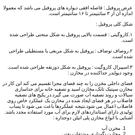
عرض پروفیل : فاصله افقی دیواره های پروفیل می باشد که معمولا
اندازه آن از ۳ سانتیمتر تا ۱۶ سانتیمتر است.
شکل کلی پروفیل :
۱.کاروگیتی : قسمت بالایی پروفیل به شکل منحنی طراحی شده
است.
۲.روصاف توصاف : پروفیل به شکل مربعی یا مستطیلی طراحی
شده است.
۳.اسپیرال کاروگیت : پروفیل به شکل ذوزنقه طراحی شده است.
وجود دیوایدر جداکننده در مخازن :
فضای داخلی مخزن را به چند فضای مجزا تقسیم می کند این کار در
مخازن سپتیک تانک،مخازن اسید و تصفیه خانه برای جداسازی
سیالات و روند تصفیه آب صورت می گیرد.در پکیج های تصفیه
فاضلاب در هر فضای ایجاد شده در مخازن یک عملکرد خاص روی
فاضلاب اعمال می شود.نتیجه عملکردها باعث می شود تا پساب
تولیدی دارای استانداردهای لازم برای آب مورد استفاده مجدد باشد.
آشنایی با انواع مخازن پلی اتیلن دوجداره :
مخزن آب
مخازن نگهداری مشتقات نفتی