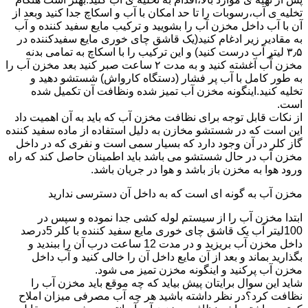
تخلیه ی آب،رسوبات را تا حد امکان با آب و اسکاچ جدا کنید وبعد از
آن با آب داخل مخزن آب را بشویید و ترکیب مایع سفید کننده و آب
به مقادیر زیر ادغام کنید(یک قاشق چای خوری مایع سفیدکننده در
۳٫۵ لیتر آب درست کنید) و این ترکیب را با اسکاچ به تمامی بدنه
مخزن آّب آغشته کنید و به مدت ۲ ساعت صبر کنید بعد مخزن آب را
به طور کامل با آب پر فشار (دستگاه کارواش) شستشو دهید و
تخلیه کنید.اینگونه مخزن آب تمیز شده ونظافت آن تکمیل شده
است.
از نکات قابل توجه برای نظافت مخزن آب که باید به آن اهمیت داد
این است که در شستشو مخازن به دلیل استفاده از ماده سفید کننده
گاز کلر در آن وجود دارد که بسیار سمی است و نفری که در داخل
مخزن آب در حال شستشو می باشد باید اطمینان حاصل کند که راه
ورود هوا به مخزن باز باشد و هوا در جریان باشد.
مخزن آب به گونه ای است که به داخل آن دسترسی ندارید
ابتدا مخزن آب را از سیستم لوله کشی جدا نموده و سپس در
100لیتر آب یک قاشق چای خوری مایع سفید کننده با کلر 5درصد
داخل مخزن آب بریزید و در مدت 12 ساعت درب آن را ببندید و
بگذارید بماند و بعد از آن مایع داخل آن را خالی کنید و آب داخل
مخزن آب پرکنید و اینگونه مخزن تمیز می شود.
شاید این سوال برایتان پیش بیاید که چه موقع باید مخزن آب را
نظافت کرد؟در نظر داشته باشید هر چه آب مصرفی میزان املاح