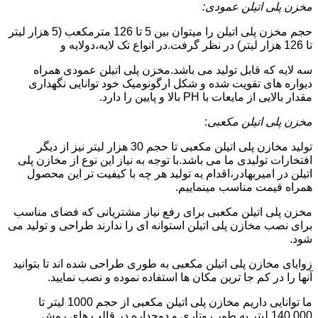
مخزن پلی اتیلن عمودی:
حجم مخزن پلی اتیلن را میتوان بین 5 تا 126 مترمکعب (5 هزار لیتر
تا 126 هزار لیتر) در نظر گرفت.در انواع تک لایه،دولایه و
سه لایه که قابل تولید می باشد.مخزن پلی اتیلن عمودی همراه
دیواره های تقویت شده و شکل ارگونومیک خود توانایی نگهداری
مقدار بالایی از مایعات با PH بالا و پایین را دارد.
مخزن پلی اتیلن مکعبی
:
تولید مخازن پلی اتیلن مکعبی تا حجم 30 هزار لیتر نیز از دیگر
افتخارات تولیدی ما می باشد.با توجه به نیاز این نوع از مخازن پلی
اتیلن در امیربهادر،اقدام به تولید هر چه با کیفیت تر این محصول
همراه قیمت مناسب مینماییم.
مخزن پلی اتیلن مکعبی برای رفع نیاز مشتریانی که فضای مناسب
برای نصب مخازن پلی اتیلن استوانه ای را ندارند طراحی و تولید می
شود.
زوایای مخازن پلی اتیلن مکعبی به طوری طراحی شده اند تا بتوانید
آنها را در کم جا ترین مکان ها استفاده نموده و نصب نمایید.
ما توانایی داریم مخازن پلی اتیلن مکعبی از حجم 1000 لیتر تا
140.000 لیتر به طور روتاری و دوجداره در قالب های روش