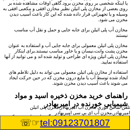
یا اینکه شخصی بر روی مخزن برود.گاهی اوقات مشاهده شده بر
روی بعضی از مخازن پلی اتیلن نظیر مخازن افقی و مکعبی افقی به
وسیله و یا تجهیزاتی قرار داده شده که این کار باعث آسیب دیدن
مخزن می شود.
مخازن آب پلی اتیلن برای جابه جایی و حمل و نقل آب مناسب
نیستند
مخازن پلی اتیلن معمولی برای جابه جایی آب و استفاده به عنوان
مخزن پشت وانت،نیسان و یا خاور مناسب نیستند.برای اینکار
مخازن پلی اتیلن ویژه ای طراحی و تولید شده اند و می توانید از آنها
استفاده نمایید.
استفاده از مخازن پلی اتیلن معمولی می تواند به دلیل تلاطم های
ایجاد شده توسط آب یا مایع درون مخزن که در حین حرکت ایجاد
می شوند باعث آسیب دیدن مخزن شوند.
راهنمای خرید مخزن ذخیره اسید و مواد
شیمیایی خورنده در امیربهادر
تلفن تماس فوری
مخزن آب امیربهادر,مخزن پلی اتیلن
امیربهادر,مخزن آب ای بی سی امیربهادر
مخزن ذخیره اسید و مواد شیمیایی باید به گونه ای تولید شوند که
☞☏
tel:09123701807
بتوانند در برابر چگالی نسبتا بالا و خورندگی انواع اسیدها مقاومت
کافی داشته باشند.به همین دلیل نمی توان در هر مخزنی اسید و مواد