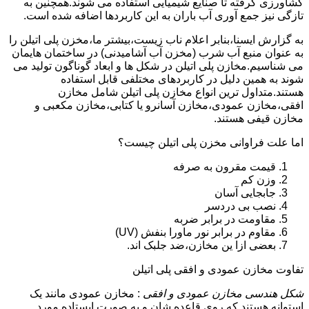
کشاورزی گرفته تا صنایع شیمیایی استفاده می شوند.همچنین به
تازگی نیز جمع آوری آب باران به این کاربردها اضافه شده است.
به گزارش ایسنا،بنابر اعلام ناب زیست،بیشتر ما،مخزن پلی اتیلن را
به عنوان منبع آب شرب (مخزن آب آشامیدنی) در ساختمان هایمان
می شناسیم.مخازن پلی اتیلن در شکل ها و ابعاد گوناگون تولید می
شوند به همین دلیل در کاربردهای مختلفی قابل استفاده
هستند.متداول ترین انواع مخازن پلی اتیلن شامل مخازن
افقی،مخازن عمودی،مخازن آسانرو یا کتابی،مخازن مکعبی و
مخازن قیفی هستند.
اما علت فراوانی مخزن پلی اتیلن چیست؟
قیمت مقرون به صرفه
وزن کم
جابجایی آسان
نصب بی دردسر
مقاومت در برابر ضربه
مقاوم در برابر نور ماورا بنفش (UV)
بعضی ازا ین مخازن،ضد جلبک اند.
تفاوت مخازن عمودی و افقی پلی اتیلن
شکل هندسی مخازن عمودی و افقی
: مخازن عمودی مانند یک
استوانه هستند که روی قاعده شان و به صورت ایستاده مورد