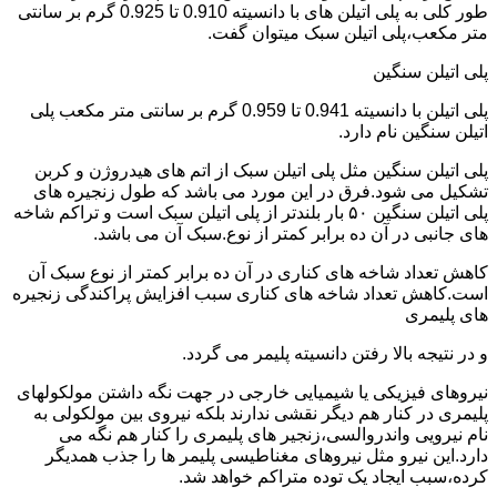
طور کلی به پلی اتیلن های با دانسیته 0.910 تا 0.925 گرم بر سانتی
متر مکعب،پلی اتیلن سبک میتوان گفت.
پلی اتیلن سنگین
پلی اتیلن با دانسیته 0.941 تا 0.959 گرم بر سانتی متر مکعب پلی
اتیلن سنگین نام دارد.
پلی اتیلن سنگین مثل پلی اتیلن سبک از اتم های هیدروژن و کربن
تشکیل می شود.فرق در این مورد می باشد که طول زنجیره های
پلی اتیلن سنگین ۵۰ بار بلندتر از پلی اتیلن سبک است و تراکم شاخه
های جانبی در آن ده برابر کمتر از نوع.سبک آن می باشد.
کاهش تعداد شاخه های کناری در آن ده برابر کمتر از نوع سبک آن
است.کاهش تعداد شاخه های کناری سبب افزایش پراکندگی زنجیره
های پلیمری
و در نتیجه بالا رفتن دانسیته پلیمر می گردد.
نیروهای فیزیکی یا شیمیایی خارجی در جهت نگه داشتن مولکولهای
پلیمری در کنار هم دیگر نقشی ندارند بلکه نیروی بین مولکولی به
نام نیرویی واندروالسی،زنجیر های پلیمری را کنار هم نگه می
دارد.این نیرو مثل نیروهای مغناطیسی پلیمر ها را جذب همدیگر
کرده،سبب ایجاد یک توده متراکم خواهد شد.