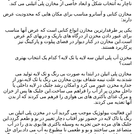
ناچار به انتخاب شکل و ابعاد خاصی از مخازن پلی اتیلنی می کند.
مخازن کتابی و آسانرو مناسب برای مکان هایی که محدودیت عرض
دارند:
یکی پر طرفدارترین مخازن انواع کتابی است که عرض آنها مناسب
برای عبور دادن مخزن از درگاه های باریک و دربهای کم عرض
است.این مخازن در کنار دیوار در فضای پیلوت و پارکینگ نیز
پرکاربرد هستند.
مخزن آب پلی اتیلن سه لایه یا تک لایه؟ کدام یک انتخاب بهتری
است؟
مخازن پلی اتیلن در ابتدا به صورت بی رنگ و تک لایه تولید می
شدند.به علت نیمه شفاف بودن مخازن بی رنگ یا تک لایه،نور از
جداره مخزن عبور می کرد و امکان رشد جلبک در لایه داخلی یا
داخل مخزن پر از آب را فراهم می ساخت.این جلبک ها پس از خزان
و مرگ غذای باکتری های بی هوازی را فرهم می کردند که از بدن
آنها تغذیه می کردند.
این فعالیت بیولوژیک موجب می گردید آب در مخزن پلی اتیلن بی
رنگ یا تاک لایه در حضور نور آفتاب دچار تغییر در بو و طعم گردد.این
جلبک های مرده حین تجزیه به وسیله باکتری ها،بوی بدی را در آب
متصاعد می ساختند و بو و طعمی نا مطبوع به آب می داد.برای حل