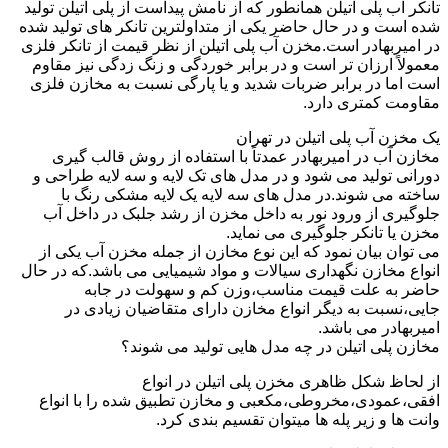
تانکر آب پلی اتیلن همانطور که از نامش پیداست از پلی اتیلن تولید
شده است و در حال حاضر یکی از متداولترین تانکر های تولید شده
در امیربهادر است.مخزن آب پلی اتیلن از نظر قیمت از تانکر فلزی
معمولاً ارزان تر است و در برابر خوردگی و زنگ زدگی نیز مقاوم
است اما در برابر ضربات شدید و یا پارگی نسبت به مخازن فلزی
مقاومت کمتری دارد.
یک مخزن آب پلی اتیلن در تهران
مخازن آب در امیربهادر عمدتاً با استفاده از روش قالب گیری
دورانی تولید می شود و در مدل های تک لایه و سه لایه طراحی و
ساخته می شوند.در مدل های سه لایه یک لایه مشکی رنگ با
جلوگیری از ورود نور به داخل مخزن از رشد جلبک در داخل آب
مخزن یا تانکر جلوگیری می نماید.
می توان بیان نمود که این نوع مخازن از جمله مخزن آب یکی از
انواع مخازن نگهداری سیالات و مواد شیمیایی می باشد.که در حال
حاضر به علت قیمت مناسب،وزن کم و سهولت در جابه
جایی،نسبت به دیگر انواع مخازن دارای متقاضیان زیادی در
امیربهادر می باشد.
مخازن پلی اتیلن در چه مدل هایی تولید می شوند؟
از لحاظ شکل ظاهری مخزن پلی اتیلن در انواع
افقی،عمودی،مخروطی،مکعبی و مخازن تطبیق شده را با انواع
وانت ها و زیر پله ها میتوان تقسیم بندی کرد.