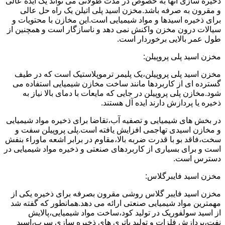
ذخیره سازی آنها به خصوص در مدت طولانی می تواند یک ایده عالی
و مقرون به صرفه باشد.مخزن اسید پلی اتیلن یک راه حل عالی
برای ذخیره اسیدها و مواد شیمیایی است.این مخازن با محتویات و
سیالات درون مخزن واکنش نمی دهد و ناسازگار است و همچنین از
طول عمر بالایی برخوردار است.
مخزن اسید پلی پروپیلن:
مخزن اسید پلی پروپیلن،یک پلیمر ترموپلاستیک است که در طیف
گسترده ای از کاربردها مانند ساخت مخازن شیمیایی استفاده می
شود.مخازن پلی پروپیلن در جایی که مایعات با دمای بالا نیاز به
ذخیره یا پردازش دارند ایده آل هستند.
در بخش های شیمیایی و تصفیه آب،تقاضا برای ذخیره مواد شیمیایی
و مخازن اسیدی تهاجمی افزایش یافته است.پلی پروپیلن سفت و
سخت،فاقد بو با قدرت ضربه بالا،مقاوم در برابر اشعه ماوراء بنفش
است و برای بسیاری از کاربردهای صنعتی و ذخیره مواد شیمیایی در
دسترس است.
مخزن اسید فایبرگلاس:
مخزن اسید فایبر گلاس روشی مقرون بصرفه برای ذخیره یکی از
مهمترین مواد شیمیایی صنعتی ارائه می دهد.همانطور که گفته شد
از اسید سولفوریک در تولید کود،ساخت مواد شیمیایی،پالایش
نفت،پردازش فلزات و تولید باتری های ذخیره سازی سرب،اسید