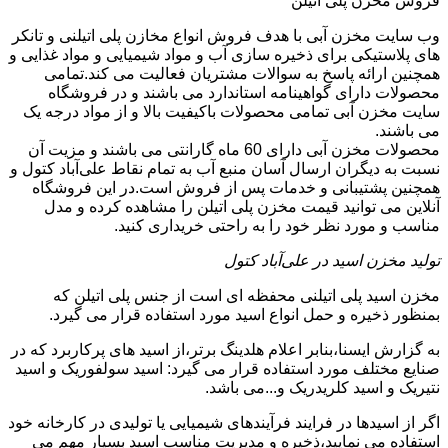
فروش مخزن پلی اتیلن
وب سایت مخزن آبی با هدف فروش انواع مخازن پلی اتیلنی و تانکر
های پلاستیکی برای ذخیره سازی آب و مواد شیمیایی و مواد غذایی و
همچنین ارائه پاسخ به سوالات مشتریان فعالیت می کند.تمامی
محصولات دارای گواهینامه استاندارد می باشند و در فروشگاه
سایت مخزن آبی تمامی محصولات باکیفیت بالا و از مواد درجه یک
می باشند.
محصولات مخزن آبی دارای 60 ماه گارانتی می باشند و مزیت آن
نسبت به دیگران ارسال آسان منبع آب به تمام نقاط علی‌آباد کتول و
همچنین پشتیبانی و خدمات پس از فروش است.در این فروشگاه
آنلاین می توانید قیمت مخزن پلی اتیلن را مشاهده کرده و مدل
مناسب و مورد نظر خود را به راحتی خریداری کنید.
تولید مخزن اسید در علی‌آباد کتول
مخزن اسید پلی اتیلنی محفظه ای است از جنس پلی اتیلن که
بمنظور ذخیره و حمل انواع اسید مورد استفاده قرار می گیرد.
به گزارش ایسنا،بنابر اعلام هلدینگ برتر،از اسید های پرکاربرد که در
صنایع مختلف مورد استفاده قرار می گیرد: اسید سولفوریک و اسید
نتیریک و اسید کلریدریک و...می باشد.
اگر از اسیدها در فرایند فرآیندهای شیمیایی یا تولیدی در کارخانه خود
استفاده می نمایید،ذخیره و مدیریت مناسب اسید بسیار مهم می