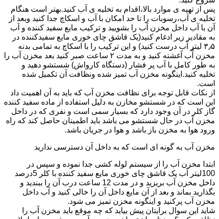
پس از تهیه ی موارد بالا،اقدام به تخلیه ی آب کنید.بهتر است هنگام
تخلیه ی آب،رسوبات را تا حد امکان با آب و اسکاچ جدا کنید وبعد از
آن با آب داخل مخزن آب را بشویید و ترکیب مایع سفید کننده و آب
به مقادیر زیر ادغام کنید(یک قاشق چای خوری مایع سفیدکننده در
۳٫۵ لیتر آب درست کنید) و این ترکیب را با اسکاچ به تمامی بدنه
مخزن آّب آغشته کنید و به مدت ۲ ساعت صبر کنید بعد مخزن آب را
به طور کامل با آب پر فشار (دستگاه کارواش) شستشو دهید و
تخلیه کنید.اینگونه مخزن آب تمیز شده ونظافت آن تکمیل شده
است.
از نکات قابل توجه برای نظافت مخزن آب که باید به آن اهمیت داد
این است که در شستشو مخازن به دلیل استفاده از ماده سفید کننده
گاز کلر در آن وجود دارد که بسیار سمی است و نفری که در داخل
مخزن آب در حال شستشو می باشد باید اطمینان حاصل کند که راه
ورود هوا به مخزن باز باشد و هوا در جریان باشد.
مخزن آب به گونه ای است که به داخل آن دسترسی ندارید
ابتدا مخزن آب را از سیستم لوله کشی جدا نموده و سپس در
100لیتر آب یک قاشق چای خوری مایع سفید کننده با کلر 5درصد
داخل مخزن آب بریزید و در مدت 12 ساعت درب آن را ببندید و
بگذارید بماند و بعد از آن مایع داخل آن را خالی کنید و آب داخل
مخزن آب پرکنید و اینگونه مخزن تمیز می شود.
شاید این سوال برایتان پیش بیاید که چه موقع باید مخزن آب را