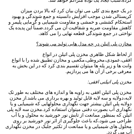
کرده،سبب ایجاد یک توده متراکم خواهد شد.
در یک جمع بندی کلی می توان بیان کرد که بالا بردن میزان
کریستالی شدن موجب افزایش دانسیته و جمع شوندگی و بهبود
استحکام کششی و خمشی و مقاومت شیمیایی و گرمایی پلیمر و
کاهش مقاومت ضربه و شفافیت آن می گردد.ضمناً این پدیده یک
نواختی در جمع شوندگی قطعه نهایی را می کاهد.
مخازن پلی اتیلن در چه مدل هایی تولید می شوند؟
از لحاظ شکل ظاهری مخزن پلی اتیلن در انواع
افقی،عمودی،مخروطی،مکعبی و مخازن تطبیق شده را با انواع
وانت ها و زیر پله ها میتوان تقسیم بندی کرد که در این بخش به
معرفی برخی از آن ها می پردازیم.
مخزن پلی اتیلنی افقی:
مخزن پلی اتیلن افقی به زاویه ها و اندازه های مختلف به طور تک
لایه،دولایه و سه لایه قابل تولید و بهره برداری می باشد.از مخزن
دولایه پلی اتیلن بیشتر جهت نگهداری محلولهایی که شیمیایی و یا
نگهداری آب بصورت دفنی میتوان استفاده کرد.مخزن سه لایه پلی
اتیلن که بمنظور ممانعت از تابش نور خورشید به محلول و یا آب
طراحی می شود،که باعث جلوگیری از اثر نور خورشید بر روی
محلول های شیمیایی و یا ممانعت از تکثیر جلبک در مخزن نگهداری
آب می گردد.