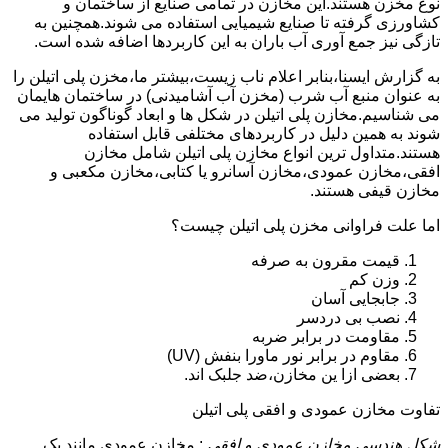
نوع مخزن هستند.این مخازن در تمامی صنایع از ساختمان و
کشاورزی گرفته تا صنایع شیمیایی استفاده می شوند.همچنین به
تازگی نیز جمع آوری آب باران به این کاربردها اضافه شده است.
به گزارش ایسنا،بنابر اعلام ناب زیست،بیشتر ما،مخزن پلی اتیلن را
به عنوان منبع آب شرب (مخزن آب آشامیدنی) در ساختمان هایمان
می شناسیم.مخازن پلی اتیلن در شکل ها و ابعاد گوناگون تولید می
شوند به همین دلیل در کاربردهای مختلفی قابل استفاده
هستند.متداول ترین انواع مخازن پلی اتیلن شامل مخازن
افقی،مخازن عمودی،مخازن آسانرو یا کتابی،مخازن مکعبی و
مخازن قیفی هستند.
اما علت فراوانی مخزن پلی اتیلن چیست؟
قیمت مقرون به صرفه
وزن کم
جابجایی آسان
نصب بی دردسر
مقاومت در برابر ضربه
مقاوم در برابر نور ماورا بنفش (UV)
بعضی ازا ین مخازن،ضد جلبک اند.
تفاوت مخازن عمودی و افقی پلی اتیلن
شکل هندسی مخازن عمودی و افقی
: مخازن عمودی مانند یک