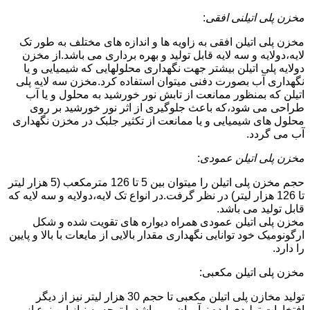
مخزن پلی اتیلنی افقی
:
مخزن پلی اتیلن افقی به زاویه ها و اندازه های مختلف به طور تک
لایه،دولایه و سه لایه قابل تولید و بهره برداری می باشد.از مخزن
دولایه پلی اتیلن بیشتر جهت نگهداری محلولهایی که شیمیایی و یا
نگهداری آب بصورت دفنی میتوان استفاده کرد.مخزن سه لایه پلی
اتیلن که بمنظور ممانعت از تابش نور خورشید به محلول و یا آب
طراحی می شود،که باعث جلوگیری از اثر نور خورشید بر روی
محلول های شیمیایی و یا ممانعت از تکثیر جلبک در مخزن نگهداری
آب می گردد.
مخزن پلی اتیلن عمودی
:
حجم مخزن پلی اتیلن را میتوان بین 5 تا 126 مترمکعب (5 هزار لیتر
تا 126 هزار لیتر) در نظر گرفت.در انواع تک لایه،دولایه و سه لایه که
قابل تولید می باشد.
مخزن پلی اتیلن عمودی همراه دیواره های تقویت شده و شکل
ارگونومیک خود توانایی نگهداری مقدار بالایی از مایعات با بالا و پایین
را دارد.
مخزن پلی اتیلن مکعبی:
تولید مخازن پلی اتیلن مکعبی تا حجم 30 هزار لیتر نیز از دیگر
افتخارات تولیدی ایده نوآوران می باشد.با توجه به نیاز این نوع از