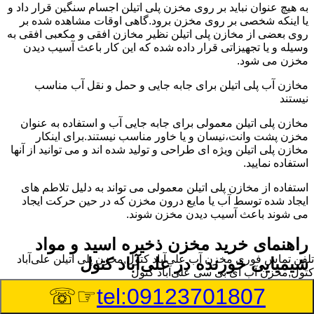
به هیچ عنوان نباید بر روی مخزن پلی اتیلن اجسام سنگین قرار داد و
یا اینکه شخصی بر روی مخزن برود.گاهی اوقات مشاهده شده بر
روی بعضی از مخازن پلی اتیلن نظیر مخازن افقی و مکعبی افقی به
وسیله و یا تجهیزاتی قرار داده شده که این کار باعث آسیب دیدن
مخزن می شود.
مخازن آب پلی اتیلن برای جابه جایی و حمل و نقل آب مناسب
نیستند
مخازن پلی اتیلن معمولی برای جابه جایی آب و استفاده به عنوان
مخزن پشت وانت،نیسان و یا خاور مناسب نیستند.برای اینکار
مخازن پلی اتیلن ویژه ای طراحی و تولید شده اند و می توانید از آنها
استفاده نمایید.
استفاده از مخازن پلی اتیلن معمولی می تواند به دلیل تلاطم های
ایجاد شده توسط آب یا مایع درون مخزن که در حین حرکت ایجاد
می شوند باعث آسیب دیدن مخزن شوند.
راهنمای خرید مخزن ذخیره اسید و مواد
تلفن تماس فوری
مخزن آب علی‌آباد کتول,مخزن پلی اتیلن علی‌آباد
شیمیایی خورنده در علی‌آباد کتول
کتول,مخزن آب ای بی سی علی‌آباد کتول
☞☏
tel:09123701807
مخزن ذخیره اسید و مواد شیمیایی باید به گونه ای تولید شوند که
بتوانند در برابر چگالی نسبتا بالا و خورندگی انواع اسیدها مقاومت