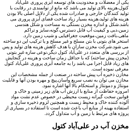
یکی از معضلات و محدودیت های توسعه آبزی پروری علی‌آباد
کتول،هزینه بالای تولید می باشد که مانع از توانمندی در رقابت با
تولید کنندگان خارجی و صادرات شده یکی از دلایل اصلی بالا بودن
هزینه های تولید،هزینه بسیار زیاد ساخت فضای آبزی پروری می
باشد.شکل و اندازه مخزن بستگی به مساحت و شکل هندسی
زمین،دبی و کیفیت آب قابل دسترس،گونه،سایز و تراکم
ماهی،بافت زمین،موقعیت جغرافیایی و شیب زمین دارد.
استخر های بتونی با بتن مسلح و غیر مسلح و یا ترکیب این دو ساخته
می شود.شرکت مخزن سازان با هدف کاهش هزینه های تولید و پس
از بررسی های متعدد در علی‌آباد کتول دیگر،نوعی سازه غیر بتونی
(مخزن پیش ساخته) که با حداقل زمان ساخت و هزینه در گنجایش
های زیاد قابل اجرا می باشد را به جامعه آبزی پروری علی‌آباد کتول
معرفی نموده است.
مخازن ذخیره آب پیش ساخته در صنعت از جمله مشخصات این
مخازن می توان به نصب سریع وآسان,پیچ و مهره بودن آنها و قابلیت
مونتاژ و دمونتاژ و استحکام بالا آنها اشاره نمود.
امروزه حفاظت از منابع با ارزش آب های زیر زمینی و خاک و
قوانین سخت گیرانه زیست محیطی در خصوص عدم نشت مواد
آلوده کننده خاک و محیط زیست و همچنین لزوم ذخیره سازی و
استفاده بهینه از منابع آب باعث شده است تا استفاده در بسیاری از
پروژه های مرتبط با زمین و آب متداول گردد.
مخزن آب در علی‌آباد کتول