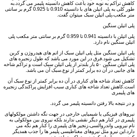
کاهش تراکم به نوبه خود باعث کاهش دانسیته پلیمر می گردد.به
طور کلی به پلی اتیلن های با دانسیته 0.910 تا 0.925 گرم بر سانتی
متر مکعب،پلی اتیلن سبک میتوان گفت.
پلی اتیلن سنگین
پلی اتیلن با دانسیته 0.941 تا 0.959 گرم بر سانتی متر مکعب پلی
اتیلن سنگین نام دارد.
پلی اتیلن سنگین مثل پلی اتیلن سبک از اتم های هیدروژن و کربن
تشکیل می شود.فرق در این مورد می باشد که طول زنجیره های
پلی اتیلن سنگین ۵۰ بار بلندتر از پلی اتیلن سبک است و تراکم شاخه
های جانبی در آن ده برابر کمتر از نوع.سبک آن می باشد.
کاهش تعداد شاخه های کناری در آن ده برابر کمتر از نوع سبک آن
است.کاهش تعداد شاخه های کناری سبب افزایش پراکندگی زنجیره
های پلیمری
و در نتیجه بالا رفتن دانسیته پلیمر می گردد.
نیروهای فیزیکی یا شیمیایی خارجی در جهت نگه داشتن مولکولهای
پلیمری در کنار هم دیگر نقشی ندارند بلکه نیروی بین مولکولی به
نام نیرویی واندروالسی،زنجیر های پلیمری را کنار هم نگه می
دارد.این نیرو مثل نیروهای مغناطیسی پلیمر ها را جذب همدیگر