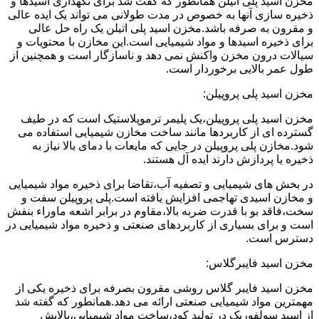
مخزن اسید پلی اتیلن همانطور که گفت شد برای نگهداری اسیدها و
ذخیره سازی آنها به خصوص در مدت طولانی می تواند یک ایده عالی
و مقرون به صرفه باشد.مخزن اسید پلی اتیلن یک راه حل عالی
برای ذخیره اسیدها و مواد شیمیایی است.این مخازن با محتویات و
سیالات درون مخزن واکنش نمی دهد و ناسازگار است و همچنین از
طول عمر بالایی برخوردار است.
مخزن اسید پلی پروپیلن:
مخزن اسید پلی پروپیلن،یک پلیمر ترموپلاستیک است که در طیف
گسترده ای از کاربردها مانند ساخت مخازن شیمیایی استفاده می
شود.مخازن پلی پروپیلن در جایی که مایعات با دمای بالا نیاز به
ذخیره یا پردازش دارند ایده آل هستند.
در بخش های شیمیایی و تصفیه آب،تقاضا برای ذخیره مواد شیمیایی
و مخازن اسیدی تهاجمی افزایش یافته است.پلی پروپیلن سفت و
سخت،فاقد بو با قدرت ضربه بالا،مقاوم در برابر اشعه ماوراء بنفش
است و برای بسیاری از کاربردهای صنعتی و ذخیره مواد شیمیایی در
دسترس است.
مخزن اسید فایبرگلاس:
مخزن اسید فایبر گلاس روشی مقرون بصرفه برای ذخیره یکی از
مهمترین مواد شیمیایی صنعتی ارائه می دهد.همانطور که گفته شد
از اسید سولفوریک در تولید کود،ساخت مواد شیمیایی،پالایش