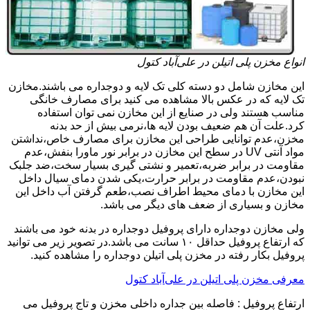
انواع مخزن پلی اتیلن در علی‌آباد کتول
این مخازن شامل دو دسته کلی تک لایه و دوجداره می باشند.مخازن
تک لایه که در عکس بالا مشاهده می کنید برای مصارف خانگی
مناسب هستند ولی در صنایع از این مخازن نمی توان استفاده
کرد.علت آن هم ضعیف بودن لایه ها،نرمی بیش از حد بدنه
مخزن،عدم توانایی طراحی این مخازن برای مصارف خاص،نداشتن
مواد آنتی UV در سطح این مخازن در برابر نور ماورا بنفش،عدم
مقاومت در برابر ضربه،تعمیر و نشتی گیری بسیار سخت،ضد جلبک
نبودن،عدم مقاومت در برابر حرارت،یکی شدن دمای سیال داخل
این مخازن با دمای محیط اطراف نصب،طعم گرفتن آب داخل این
مخازن و بسیاری از ضعف های دیگر می باشد.
ولی مخازن دوجداره دارای پروفیل دوجداره در بدنه خود می باشند
که ارتفاع پروفیل حداقل ۱۰ سانت می باشد.در تصویر زیر می توانید
پروفیل بکار رفته در مخزن پلی اتیلن دوجداره را مشاهده کنید.
معرفی مخزن پلی اتیلن در علی‌آباد کتول
ارتفاع پروفیل : فاصله بین جداره داخلی مخزن و تاج پروفیل می