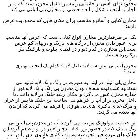
محدودیتهای ناشی از جانمایی و مسیر انتقال مخزن است که ما را
ناچار به انتخاب شکل و ابعاد خاصی از مخازن پلی اتیلنی می کند.
مخازن کتابی و آسانرو مناسب برای مکان هایی که محدودیت عرض
دارند:
یکی پر طرفدارترین مخازن انواع کتابی است که عرض آنها مناسب
برای عبور دادن مخزن از درگاه های باریک و دربهای کم عرض
است.این مخازن در کنار دیوار در فضای پیلوت و پارکینگ نیز
پرکاربرد هستند.
مخزن آب پلی اتیلن سه لایه یا تک لایه؟ کدام یک انتخاب بهتری
است؟
مخازن پلی اتیلن در ابتدا به صورت بی رنگ و تک لایه تولید می
شدند.به علت نیمه شفاف بودن مخازن بی رنگ یا تک لایه،نور از
جداره مخزن عبور می کرد و امکان رشد جلبک در لایه داخلی یا
داخل مخزن پر از آب را فراهم می ساخت.این جلبک ها پس از خزان
و مرگ غذای باکتری های بی هوازی را فرهم می کردند که از بدن
آنها تغذیه می کردند.
این فعالیت بیولوژیک موجب می گردید آب در مخزن پلی اتیلن بی
رنگ یا تاک لایه در حضور نور آفتاب دچار تغییر در بو و طعم گردد.این
جلبک های مرده حین تجزیه به وسیله باکتری ها،بوی بدی را در آب