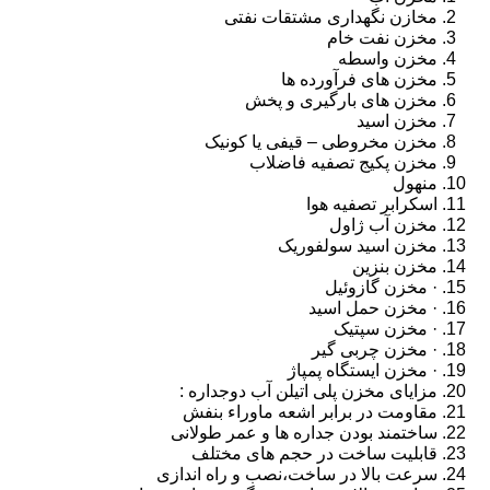
مخازن نگهداری مشتقات نفتی
مخزن نفت خام
مخزن واسطه
مخزن های فرآورده ها
مخزن های بارگیری و پخش
مخزن اسید
مخزن مخروطی – قیفی یا کونیک
مخزن پکیج تصفیه فاضلاب
منهول
اسکرابر تصفیه هوا
مخزن آب ژاول
مخزن اسید سولفوریک
مخزن بنزین
· مخزن گازوئیل
· مخزن حمل اسید
· مخزن سپتیک
· مخزن چربی گیر
· مخزن ایستگاه پمپاژ
مزایای مخزن پلی اتیلن آب دوجداره :
مقاومت در برابر اشعه ماوراء بنفش
ساختمند بودن جداره ها و عمر طولانی
قابلیت ساخت در حجم های مختلف
سرعت بالا در ساخت،نصب و راه اندازی