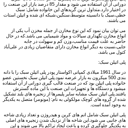
دورانی از آن استفاده می شود و مقدار 85 درصد بازار این صنعت را
در اختیار دارد.متداول ترین گریدهای این خانواده شامل: سبک
خطی،سبک با دانسیته متوسط،سنگین،شبکه ای شده و اتیلن استات
می باشند.
می توان بیان نمود که این نوع مخازن از جمله مخزن آب یکی از
انواع مخازن نگهداری سیالات و مواد شیمیایی می باشد.که در حال
حاضر به علت قیمت مناسب،وزن کم و سهولت در جابه
جایی،نسبت به دیگر انواع مخازن دارای متقاضیان زیادی در علی‌آباد
کتول می باشد.
پلی اتیلن سبک:
در سال 1961 میلادی کمپانی اکواستار پودر پلی اتیلن سبک را با دانه
بندی 500 میکرون به بازار عرضه نمود.پلی اتیلن سبک نخستین عضو
خانواده پلی اتیلن بود که در صنعت قالب گیری دورانی از آن استفاده
میشود و دستگاه ها و تجهیزات این صنعت با این ماده گسترش
یافتند.پلی اتیلن سبک مشابه سایر پلیمرها از زنجیره های بلند تشکیل
شده از گروه های کوچک مولکولی به نام: (مونومر) متصل به یکدیگر
به وجود آمده است.
پلی اتیلن سبک شامل اتم های کربن و هیدروژن و تعداد زیادی شاخه
های جانبی می شود.این شاخه ها از نزدیک شدن زنجیره های اصلی
به یکدیگر جلوگیری کرده و باعث ایجاد تراکم بالا می شوند و این