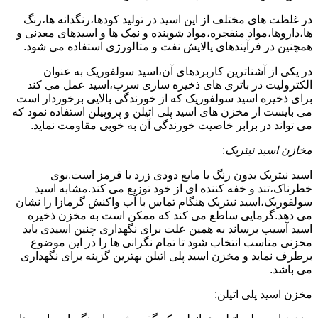
در غلظت های مختلف از این اسید در تولید کودها،رنگدانه ها،رنگ
ها،داروها،مواد منفجره،مواد شوینده و نمک ها و اسیدهای معدنی و
همچنین در فرآیندهای پالایش نفت و متالورژی استفاده می شود.
در یکی از آشناترین کاربردهای آن،اسید سولفوریک به عنوان
الکترولیت در باتری های ذخیره سازی سرب،اسید عمل می کند
برای ذخیره اسید سولفوریک که از خورندگی بالایی برخوردار است
می بایست از مخزن های اسید پلی اتیلن و پروپیلن استفاده نمود که
می تواند در برابر خاصیت خورندگی آن به خوبی مقاومت نماید.
مخازن اسید نیتریک
:
اسید نیتریک بدون رنگ یا مایع دودی زرد یا قرمز است.بوی
خطرناک،تند و خفه کننده ای از خود توزیع می کند.مشابه اسید
سولفوریک،اسید نیتریک هنگام تماس با آب واکنش گرمازا را نشان
می دهد.گرمایی ساطع می کند که ممکن است به مخزن ذخیره
اسید آسیب برساند به همین علت برای نگهداری چنین اسیدی باید
مخزنی مناسب انتخاب شود تا تمام نگرانی ها را در این موضوع
برطرف نماید و مخزن اسید پلی اتیلن بهترین گزینه برای نگهداری
می باشد.
مخزن اسید پلی اتیلن: