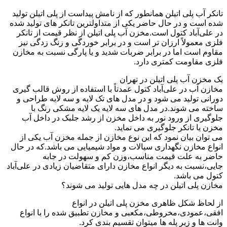
تانکر آب پلی اتیلن همانطور که از نامش پیداست از پلی اتیلن تولید
شده است و در حال حاضر یکی از متداولترین تانکر های تولید شده
در علی‌آباد کتول است.مخزن آب پلی اتیلن از نظر قیمت از تانکر
فلزی معمولاً ارزان تر است و در برابر خوردگی و زنگ زدگی نیز
مقاوم است اما در برابر ضربات شدید و یا پارگی نسبت به مخازن
فلزی مقاومت کمتری دارد.
یک مخزن آب پلی اتیلن در تهران
مخازن آب در علی‌آباد کتول عمدتاً با استفاده از روش قالب گیری
دورانی تولید می شود و در مدل های تک لایه و سه لایه طراحی و
ساخته می شوند.در مدل های سه لایه یک لایه مشکی رنگ با
جلوگیری از ورود نور به داخل مخزن از رشد جلبک در داخل آب
مخزن یا تانکر جلوگیری می نماید.
می توان بیان نمود که این نوع مخازن از جمله مخزن آب یکی از
انواع مخازن نگهداری سیالات و مواد شیمیایی می باشد.که در حال
حاضر به علت قیمت مناسب،وزن کم و سهولت در جابه
جایی،نسبت به دیگر انواع مخازن دارای متقاضیان زیادی در علی‌آباد
کتول می باشد.
مخازن پلی اتیلن در چه مدل هایی تولید می شوند؟
از لحاظ شکل ظاهری مخزن پلی اتیلن در انواع
افقی،عمودی،مخروطی،مکعبی و مخازن تطبیق شده را با انواع
وانت ها و زیر پله ها میتوان تقسیم بندی کرد.