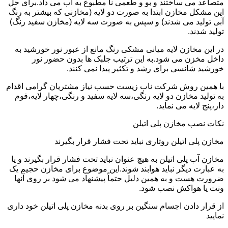
متصاعد می ساختند و بو و طعمی نا مطبوع به آب می داد.برای حل
این مشکل مخازن ابتدا به صورت دو لایه (مخازنی که بیشتر به رنگ
آبی تولید می شدند) و سپس به صورت سه لایه (مخازن سفید رنگ)
تولید شدند.
در این مخازن لایه میانی مشکی رنگ مانع از عبور نور خورشید به
داخل مخزن می شود.به این ترتیب جلبک ها بدون حضور نور
خورشید شانسی برای رشد و تکثیر پیدا نمی کنند.
با همین روش شرکت ناب زیست حسب نیاز مشتریان گرامی اقدام
به تولید مخازن دو لایه رنگی،سه لایه سفید و رنگی،چهار لایه،فوم
دار،پنج لایه می نماید.
نکات نصب مخازن پلی اتیلن
مخازن پلی اتیلن روتاری نباید تحت فشار قرار بگیرند
مخازن آب پلی اتیلن به هیچ عنوان نباید تحت فشار قرار بگیرند و یا
به عبارت دیگر نباید هوابند شوند.این موضوع برای مخازن حجیم یک
ضرورت هست و به همین دلیل حتماً پیشنهاد می شود بر روی آنها
ونت یا هواکش نصب شود.
از قرار دادن اجسام سنگین بر روی بدنه مخازن پلی اتیلن خود داری
نمایید