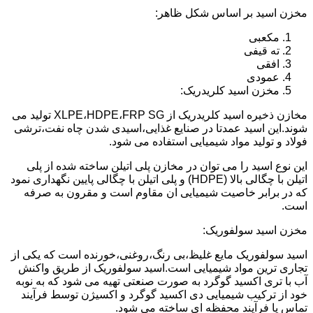
مخزن اسید بر اساس شکل ظاهر:
مکعبی
ته قیفی
افقی
عمودی
مخزن اسید کلریدریک:
مخازن ذخیره اسید کلریدریک از XLPE،HDPE،FRP SG تولید می
شوند.این اسید عمدتا در صنایع غذایی،اسیدی شدن چاه نفت،ترشی
فولاد و تولید مواد شیمیایی استفاده می شود.
این نوع اسید را می توان در مخازن پلی اتیلن ساخته شده از پلی
اتیلن با چگالی بالا (HDPE) و پلی اتیلن با چگالی پایین نگهداری نمود
که در برابر خاصیت شیمیایی ان مقاوم است و مقرون به صرفه
است.
مخزن اسید سولفوریک:
اسید سولفوریک مایع غلیظ،بی رنگ،روغنی،خورنده است که یکی از
تجاری ترین مواد شیمیایی است.اسید سولفوریک از طریق واکنش
آب با تری اکسید گوگرد به صورت صنعتی تهیه می شود که به نوبه
خود از ترکیب شیمیایی دی اکسید گوگرد و اکسیژن توسط فرآیند
تماس یا فرآیند محفظه ای ساخته می شود.