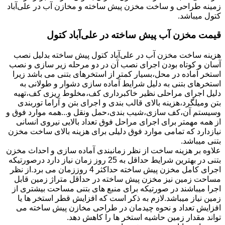
زمینه طراحی و ساخت مخزن پیش ساخته و مخازن آب در علی‌آباد
کتول میباشد.
قیمت مخزن آب پیش ساخته در علی‌آباد کتول
هزینه ساخت مخزن آب در علی‌آباد کتول پیش ساخته بدلیل نصب
آسان و کوتاه بودن اجرای نصب آن در دو مرحله زیر سازی و نصب
استخر آماده در محل،بسیار کمتر از استخرهای بتنی می باشد زیرا
استخرهای بتنی به دلیل شرایط آماده سازی دشوار و طولانی به
دلیل اجرای مراحلی نظیر خاکبرداری کف،مخلوط ریزی کف،تهیه
بتن ومیلگرد،هزینه بالای قالب بندی و اجرای بتن و آراما توربندی
وسیستم آن،کف سازی،شیب بندی،حمل ونقل و...همه موارد فوق و
از همه مهمتر برای اجرای مراحل فوق تعداد بالایی نیروی انسانی
نیازدارد که تمامی موارد فوق دلیلی برای هزینه بالای ساخت مخزن
بتنی میباشد.
علاوه بر هزینه ساخت از نظر زمانبندی آماده سازی و احداث مخزن
بتنی در بهترین شرایط حداقل به 25 روز زمان نیاز دارد درصورتیکه
اجرای کامل مخزن پیش ساخته حداکثر 4 روززمان می برد.از نظر
مساحت زمین نیز مخزن پیش ساخته در حداقل متراژ زمین قابل
اجرا میباشند در صورتیکه برای منبع های بتنی مساحت بیشتری از
زمین نیاز میباشد.لازم به ذکر است که افزایش قطر استخر ها یا
افزایش تعداد و نحوه چیدمان در طراحی مخازن پیش ساخته می
تواند مقدار زمین حاشیه استخر ها را کاهش دهد.