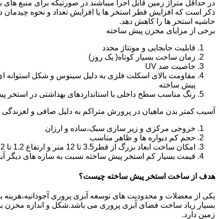
در حداقل متراژ زمین قابل اجرا میباشند در صورتیکه برای منبع های ب
ذکر است که افزایش قطر استخر ها یا افزایش تعداد و نحوه چیدمان 
حاشیه استخر ها را کاهش دهد.
برخی از مزایای مخزن پیش ساخته
قابلیت جابجایی و مونتاژ مجدد
زمان ساخت بسیار کوتاه( یک روز)
خاصیت ضد UV
مقاومت بالای اسکلت فلزی به دلیل سینوس و شکل استوانه ای
پیش ساخته
رنگ مناسب سطح داخلی با استانداردهای بهداشتی در استخر پ
آسیب کمتر بدن ماهیان در پرورش متراکم به دلیل صافی و لغزندگی 
خروجی مرکزی و زیر سازی سبک،ساده و ارزان
حجم کم دیواره ها و ظاهر مناسب
امکان ساخت ابعاد بزرگ از قطر3.5 تا 12 متر و ارتفاع 1.2 تا 2.2 متر
قیمت بسیار کم استخر پیش ساخته نسبت به سازه های دیگر آب
هدف از ساخت استخر پیش ساخته چیست؟
یکی از معضلات و محدودیت های توسعه آبزی پروری آجودانیه،هزینه بالای
بسیار زیاد ساخت فضای آبزی پروری می باشد.شکل و اندازه مخزن 
زمین دارد.