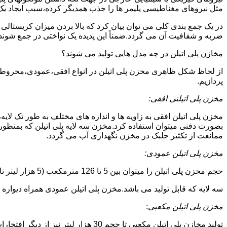
مثل نیروهای مغناطیسی پلیمر ها را جذب همدیگر کرده،سبب ایجاد یک 
در یک جمع بندی کلی می توان بیان کرد که بالا بردن میزان کریست
ضربه و شفافیت آن می گردد.ضمناً این پدیده یک نواختی در جمع شوند
مخازن پلی اتیلن در چه مدل هایی تولید می شوند؟
از لحاظ شکل ظاهری مخزن پلی اتیلن در انواع افقی،عمودی،مخروطی،مک
پردازیم.
مخزن پلی اتیلنی افقی:
مخزن پلی اتیلن افقی به زاویه ها و اندازه های مختلف به طور تک لایه،
بصورت دفنی میتوان استفاده کرد.مخزن سه لایه پلی اتیلن که بمنظور
ممانعت از تکثیر جلبک در مخزن نگهداری آب می گردد.
مخزن پلی اتیلن عمودی:
حجم مخزن پلی اتیلن را میتوان بین 5 تا 126 مترمکعب (5 هزار لیتر تا 126 هزار لیتر) در نظر گرفت.در انواع تک لایه،دولایه و
سه لایه که قابل تولید می باشد.مخزن پلی اتیلن عمودی همراه دیواره های تقویت شد
مخزن پلی اتیلن مکعبی
:
تولید مخازن پلی اتیلن مکعبی تا حجم 