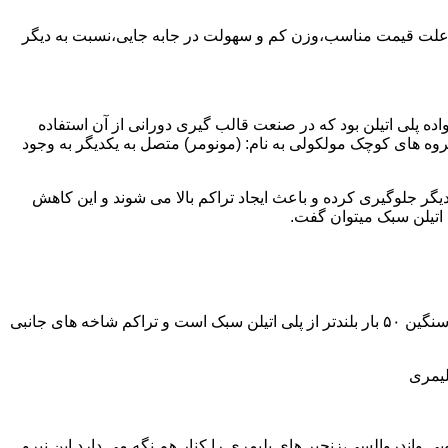
به علت قیمت مناسب،وزن کم و سهولت در جابه جایی،نسبت به دیگر
ه نمود.پلی اتیلن سبک نخستین عضو خانواده پلی اتیلن بود که در صنعت قالب گیری دورانی از آن استفاده
روه های کوچک مولکولی به نام: (مونومر) متصل به یکدیگر به وجود
گر جلوگیری کرده و باعث ایجاد تراکم بالا می شوند و این کاهش
پلی اتیلن سنگین مثل پلی اتیلن سبک از اتم های هیدروژن و کربن تشکیل می شود.فرق در این مورد می باشد که طول زنجیره های پلی اتیلن سنگین ۵۰ بار بلندتر از پلی اتیلن سبک است و تراکم شاخه های جانبی
لیمری
ی واندروالسی،زنجیر های پلیمری را کنار هم نگه می دارد.این نیرو