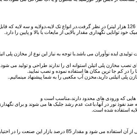
د توانایی نگهداری مقدار بالایی از مایعات با بالا و پایین را دارد.
30 هزار لیتر نیز از دیگر افتخارات تولیدی ایده نوآوران می باشد.با توجه به نیاز این نوع
 نصب مخازن پلی اتیلن استوانه ای را ندارند طراحی و تولید می شود.
 را در کم جا ترین مکان ها استفاده نموده و نصب نمایید.
لی اتیلنی دارید،مخزن آب مکعبی را به شما پیشنهاد مینمائیم..
هایی که ورودی های محدود دارند،مناسب است و
ایه ضد نفوذ نور در آنها،باعث عدم رشد جلبک ها می شوند و برای نگه
ایه استفاده شده است.
پلی اتیلن پرمصرف ترین ماده پلیمری که در صنعت قالب گیری دورانی ا