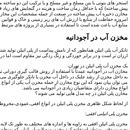
استخر های بتونی با بتن مسلح و غیر مسلح و یا ترکیب این دو ساخت
پیش ساخته) که با حداقل زمان ساخت و هزینه در گنجایش های زیاد قا
مخازن ذخیره آب پیش ساخته در صنعت از جمله مشخصات این مخازن می تو
امروزه حفاظت از منابع با ارزش آب های زیر زمینی و خاک و قوانی
منابع آب باعث شده است تا استفاده در بسیاری از پروژه های مرتبط ب
مخزن آب در آجودانیه
تانکر آب پلی اتیلن همانطور که از نامش پیداست از پلی اتیلن تولید ش
ارزان تر است و در برابر خوردگی و زنگ زدگی نیز مقاوم است اما در
یک مخزن آب پلی اتیلن در تهران
مخازن آب در آجودانیه عمدتاً با استفاده از روش قالب گیری دورانی 
به داخل مخزن از رشد جلبک در داخل آب مخزن یا تانکر جلوگیری می ن
می توان بیان نمود که این نوع مخازن از جمله مخزن آب یکی از انو
انواع مخازن دارای متقاضیان زیادی در آجودانیه می باشد.
مخازن پلی اتیلن در چه مدل هایی تولید می شوند؟
از لحاظ شکل ظاهری مخزن پلی اتیلن در انواع افقی،عمودی،مخروطی،مک
مخزن پلی اتیلنی افقی
:
مخزن پلی اتیلن افقی به زاویه ها و اندازه های مختلف به طور تک لایه،
بصورت دفنی میتوان استفاده کرد.مخزن سه لایه پلی اتیلن که بمنظور