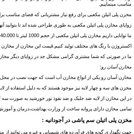
مناسب مینماییم.
مخزن پلی اتیلن مکعبی برای رفع نیاز مشتریانی که فضای مناسب برای
زوایای مخازن پلی اتیلن مکعبی به طوری طراحی شده اند تا بتوانید آنها
ما توانایی داریم مخازن پلی اتیلن مکعبی از حجم 1000 لیتر تا 140.000 لیتر به طور روتاری و دوجداره در قالب های روش
اکستروژن با رنگ های مختلف تولید کنیم.قیمت این مخازن از مخازن ا
ما در صورتی که شما مشتری گرامی مشکل جد در زوایای دیگر مخازن پل
مخازن آسان رو
:
مخازن آسان رو یکی از انواع مخازن آب است که جهت نصب در محل 
مخزن های سه و چهار لایه نیز موجود هستند که به دلیل استفاده از ل
در این مخازن از لایه ضد جلبک و ضد نفوذ نور خورشید به صورت سه ل
تمامی مخازن دارای پروانه ساخت از وزارت بهداشت،درمان و آموزش پزشکی هستند و از موا
مخزن پلی اتیلن سم پاشی در آجودانیه :
جهت نگهداری گونه های فرآورده های شیمیایی و غیره می توانید از منب