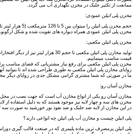
ممانعت از تکثیر جلبک در مخزن نگهداری آب می گردد.
مخزن پلی اتیلن عمودی
:
حجم مخزن پلی اتیلن را میتوان بین 5 تا 126 مترمکعب (5 هزار لیتر تا 126 هزار لیتر) در نظر گرفت.در انواع تک لایه،دولایه و سه لایه که قابل تولید می باشد.
مخزن پلی اتیلن عمودی همراه دیواره های تقویت شده و شکل ارگونومیک خو
مخزن پلی اتیلن مکعبی:
تولید مخازن پلی اتیلن مکعبی تا حجم 
قیمت مناسب مینماییم.
مخزن پلی اتیلن مکعبی برای رفع نیاز مشتریانی که فضای مناسب برای
زوایای مخازن پلی اتیلن مکعبی به طوری طراحی شده اند تا بتوانید آنها
ما در صورتی که شما مشتری گرامی مشکل جدی در زوایای دیگر مخازن پ
مخازن آسان رو:
مخازن آسان رو یکی از انواع مخازن آب است که جهت نصب در محل 
مخزن های سه و چهار لایه نیز موجود هستند که به دلیل استفاده از ل
در این مخازن از لایه ضد جلبک و ضد نفوذ نور خورشید به صورت سه ل
پلی اتیلن چیست و مخازن آب پلی اتیلن چه انواعی دارند؟