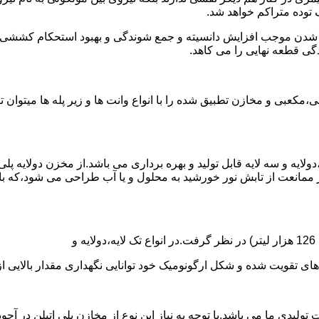
توده متراکم خواهد شد.
الی شدن موجب افزایش دانسیته و جمع شوندگی و بهبود استحکام کشش
گی قطعه نهایی را می کاهد.
عبی و مخازن تطبیق شده را با انواع وانت ها و زیر پله ها میتوان 
دولایه و سه لایه قابل تولید و بهره برداری می باشد.از مخزن دولایه پ
 ممانعت از تابش نور خورشید به محلول و یا آب طراحی می شود،که با
ه و شکل ارگونومیک خود توانایی نگهداری مقدار بالایی از مایعات با PH بالا و پا
30 هزار لیتر نیز از دیگر افتخارات تولیدی ما می باشد.با توجه به نیاز این نوع از مخازن 