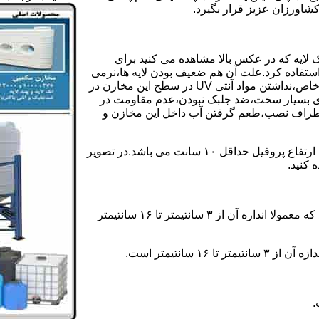
کشاورزان عزیز قرار بگیرد.
 لایه که در عکس بالا مشاهده می کنید برای
ستفاده کرد.علت آن هم ضعیف بودن لایه ها،نرمی
بیش از حد بدنه مخزن،عدم توانایی طراحی این مخازن برای مصارف خاص،نداشتن مواد آنتی UV در سطح این مخازن در
یری بسیار سخت،ضد جلبک نبودن،عدم مقاومت در
اطراف نصب،طعم گرفتن آب داخل این مخازن و
ولی مخازن دوجداره دارای پروفیل دوجداره در بدنه خود می باشند که ارتفاع پروفیل حداقل ۱۰ سانت می باشد.در تصویر
 کنید.
ارتفاع پروفیل : فاصله بین جداره داخلی مخزن و تاج پروفیل می باشد که معمولا اندازه آن از ۳ سانتیمتر تا ۱۶ سانتیمتر
سانتیمتر است.