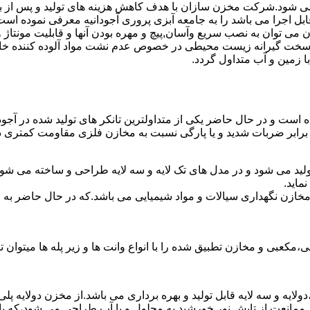
ه می شود.شرکت مخزن سازان با هدف کاهش هزینه های تولید و پس از ب
بل اجرا می باشد را به جامعه آبزی پروری آجودانیه معرفی نموده است
ان به نصب سریع وآسان,پیچ و مهره بودن آنها و قابلیت مونتاژ و دمون
ن سخت گیرانه زیست محیطی در خصوص عدم نشت مواد آلوده کننده خاک
ا زمین و آب متداول گردد.
ده است و در حال حاضر یکی از متداولترین تانکر های تولید شده در آجود
 برابر ضربات شدید و یا پارگی نسبت به مخازن فلزی مقاومت کمتری دا
تولید می شود و در مدل های تک لایه و سه لایه طراحی و ساخته می شون
ماید.
اع مخازن نگهداری سیالات و مواد شیمیایی می باشد.که در حال حاضر 
عبی و مخازن تطبیق شده را با انواع وانت ها و زیر پله ها میتوان ت
دولایه و سه لایه قابل تولید و بهره برداری می باشد.از مخزن دولایه پ
 ممانعت از تابش نور خورشید به محلول و یا آب طراحی می شود،که با