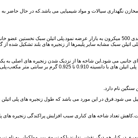
اع مخازن نگهداری سیالات و مواد شیمیایی می باشد.که در حال حاضر 
در سال 1961 میلادی کمپانی اکواستار پودر پلی اتیلن سبک را با دانه بندی 500 میکرون به بازار عرض
لی اتیلن سبک مشابه سایر پلیمرها از زنجیره های بلند تشکیل شده از گ
ی جانبی می شود.این شاخه ها از نزدیک شدن زنجیره های اصلی به یکدی
سانتی متر مکعب،پلی اتیلن سبک میتوان گفت.
ست.کاهش تعداد شاخه های کناری سبب افزایش پراکندگی زنجیره های پ
ی در کنار هم دیگر نقشی ندارند بلکه نیروی بین مولکولی به نام نیروی