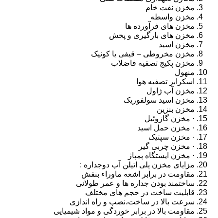
مخزن نفت خام
مخزن واسطه
مخزن های فرآورده ها
مخزن های بارگیری و پخش
مخزن اسید
مخزن مخروطی – قیفی یا کونیک
مخزن پکیج تصفیه فاضلاب
منهول
اسکرابر تصفیه هوا
مخزن آب ژاول
مخزن اسید سولفوریک
مخزن بنزین
· مخزن گازوئیل
· مخزن حمل اسید
· مخزن سپتیک
· مخزن چربی گیر
· مخزن ایستگاه پمپاژ
مزایای مخزن پلی اتیلن آب دوجداره :
مقاومت در برابر اشعه ماوراء بنفش
ساختمند بودن جداره ها و عمر طولانی
قابلیت ساخت در حجم های مختلف
سرعت بالا در ساخت،نصب و راه اندازی
مقاومت بالا در برابر خوردگی و مواد شیمیایی