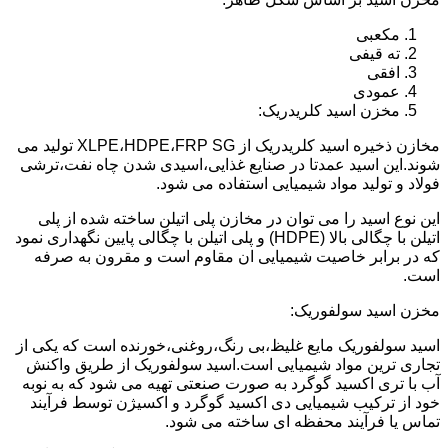
مکعبی
ته قیفی
افقی
عمودی
مخزن اسید کلریدریک:
مخازن ذخیره اسید کلریدریک از XLPE،HDPE،FRP SG تولید می
شوند.این اسید عمدتا در صنایع غذایی،اسیدی شدن چاه نفت،ترشی
فولاد و تولید مواد شیمیایی استفاده می شود.
این نوع اسید را می توان در مخازن پلی اتیلن ساخته شده از پلی
اتیلن با چگالی بالا (HDPE) و پلی اتیلن با چگالی پایین نگهداری نمود
که در برابر خاصیت شیمیایی ان مقاوم است و مقرون به صرفه
است.
مخزن اسید سولفوریک:
اسید سولفوریک مایع غلیظ،بی رنگ،روغنی،خورنده است که یکی از
تجاری ترین مواد شیمیایی است.اسید سولفوریک از طریق واکنش
آب با تری اکسید گوگرد به صورت صنعتی تهیه می شود که به نوبه
خود از ترکیب شیمیایی دی اکسید گوگرد و اکسیژن توسط فرآیند
تماس یا فرآیند محفظه ای ساخته می شود.