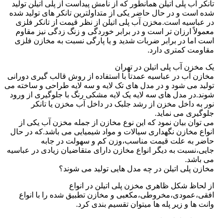
تانکر آب پلی اتیلن همانطور که از نامش پیداست از پلی اتیلن تولید
شده است و در حال حاضر یکی از متداولترین تانکر های تولید شده
در عباسیه است.مخزن آب پلی اتیلن از نظر قیمت از تانکر فلزی
معمولاً ارزان تر است و در برابر خوردگی و زنگ زدگی نیز مقاوم
است اما در برابر ضربات شدید و یا پارگی نسبت به مخازن فلزی
مقاومت کمتری دارد.
یک مخزن آب پلی اتیلن در تهران
مخازن آب در عباسیه عمدتاً با استفاده از روش قالب گیری دورانی
تولید می شود و در مدل های تک لایه و سه لایه طراحی و ساخته می
شوند.در مدل های سه لایه یک لایه مشکی رنگ با جلوگیری از ورود
نور به داخل مخزن از رشد جلبک در داخل آب مخزن یا تانکر
جلوگیری می نماید.
می توان بیان نمود که این نوع مخازن از جمله مخزن آب یکی از
انواع مخازن نگهداری سیالات و مواد شیمیایی می باشد.که در حال
حاضر به علت قیمت مناسب،وزن کم و سهولت در جابه
جایی،نسبت به دیگر انواع مخازن دارای متقاضیان زیادی در عباسیه
می باشد.
مخازن پلی اتیلن در چه مدل هایی تولید می شوند؟
از لحاظ شکل ظاهری مخزن پلی اتیلن در انواع
افقی،عمودی،مخروطی،مکعبی و مخازن تطبیق شده را با انواع
وانت ها و زیر پله ها میتوان تقسیم بندی کرد.