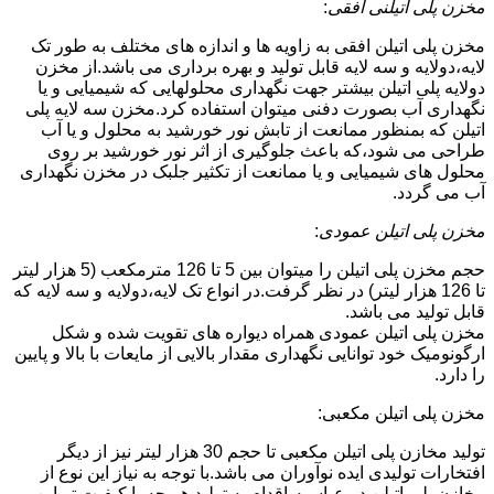
مخزن پلی اتیلنی افقی
:
مخزن پلی اتیلن افقی به زاویه ها و اندازه های مختلف به طور تک
لایه،دولایه و سه لایه قابل تولید و بهره برداری می باشد.از مخزن
دولایه پلی اتیلن بیشتر جهت نگهداری محلولهایی که شیمیایی و یا
نگهداری آب بصورت دفنی میتوان استفاده کرد.مخزن سه لایه پلی
اتیلن که بمنظور ممانعت از تابش نور خورشید به محلول و یا آب
طراحی می شود،که باعث جلوگیری از اثر نور خورشید بر روی
محلول های شیمیایی و یا ممانعت از تکثیر جلبک در مخزن نگهداری
آب می گردد.
مخزن پلی اتیلن عمودی
:
حجم مخزن پلی اتیلن را میتوان بین 5 تا 126 مترمکعب (5 هزار لیتر
تا 126 هزار لیتر) در نظر گرفت.در انواع تک لایه،دولایه و سه لایه که
قابل تولید می باشد.
مخزن پلی اتیلن عمودی همراه دیواره های تقویت شده و شکل
ارگونومیک خود توانایی نگهداری مقدار بالایی از مایعات با بالا و پایین
را دارد.
مخزن پلی اتیلن مکعبی:
تولید مخازن پلی اتیلن مکعبی تا حجم 30 هزار لیتر نیز از دیگر
افتخارات تولیدی ایده نوآوران می باشد.با توجه به نیاز این نوع از
مخازن پلی اتیلن در عباسیه،اقدام به تولید هر چه با کیفیت تر این