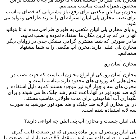
محصول همراه قیمت مناسب مینماییم.
مخزن پلی اتیلن مکعبی برای رفع نیاز مشتریانی که فضای مناسب
برای نصب مخازن پلی اتیلن استوانه ای را ندارند طراحی و تولید می
شود.
زوایای مخازن پلی اتیلن مکعبی به طوری طراحی شده اند تا بتوانید
آنها را در کم جا ترین مکان ها استفاده نموده و نصب نمایید.
ما در صورتی که شما مشتری گرامی مشکل جدی در زوایای دیگر
مخازن پلی اتیلنی دارید،مخزن آب مکعبی را به شما پیشنهاد
مینمائیم..
مخازن آسان رو:
مخازن آسان رو یکی از انواع مخازن آب است که جهت نصب در
محل هایی که ورودی های محدود دارند،مناسب است و
مخزن های سه و چهار لایه نیز موجود هستند که به دلیل استفاده از
لایه ضد نفوذ نور در آنها،باعث عدم رشد جلبک ها می شوند و برای
نگهداری آب آشامیدنی برای مدت طولانی مناسب هستند.
در این مخازن از لایه ضد جلبک و ضد نفوذ نور خورشید به صورت
سه لایه استفاده شده است.
پلی اتیلن چیست و مخازن آب پلی اتیلن چه انواعی دارند؟
پلی اتیلن پرمصرف ترین ماده پلیمری که در صنعت قالب گیری
دورانی از آن استفاده می شود و مقدار 85 درصد بازار این صنعت را