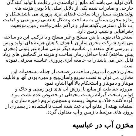
بالای تولید می باشد که مانع از توانمندی در رقابت با تولید کنندگان
خارجی و صادرات شده یکی از دلایل اصلی بالا بودن هزینه های
تولید،هزینه بسیار زیاد ساخت فضای آبزی پروری می باشد.شکل و
اندازه مخزن بستگی به مساحت و شکل هندسی زمین،دبی و کیفیت
آب قابل دسترس،گونه،سایز و تراکم ماهی،بافت زمین،موقعیت
جغرافیایی و شیب زمین دارد.
استخر های بتونی با بتن مسلح و غیر مسلح و یا ترکیب این دو ساخته
می شود.شرکت مخزن سازان با هدف کاهش هزینه های تولید و پس
از بررسی های متعدد در عباسیه دیگر،نوعی سازه غیر بتونی (مخزن
پیش ساخته) که با حداقل زمان ساخت و هزینه در گنجایش های زیاد
قابل اجرا می باشد را به جامعه آبزی پروری عباسیه معرفی نموده
است.
مخازن ذخیره آب پیش ساخته در صنعت از جمله مشخصات این
مخازن می توان به نصب سریع وآسان,پیچ و مهره بودن آنها و قابلیت
مونتاژ و دمونتاژ و استحکام بالا آنها اشاره نمود.
امروزه حفاظت از منابع با ارزش آب های زیر زمینی و خاک و
قوانین سخت گیرانه زیست محیطی در خصوص عدم نشت مواد
آلوده کننده خاک و محیط زیست و همچنین لزوم ذخیره سازی و
استفاده بهینه از منابع آب باعث شده است تا استفاده در بسیاری از
پروژه های مرتبط با زمین و آب متداول گردد.
مخزن آب در عباسیه