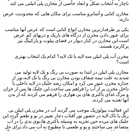
ناچار به انتخاب شکل و ابعاد خاصی از مخازن پلی اتیلنی می کند.
مخازن کتابی و آسانرو مناسب برای مکان هایی که محدودیت عرض
دارند:
یکی پر طرفدارترین مخازن انواع کتابی است که عرض آنها مناسب
برای عبور دادن مخزن از درگاه های باریک و دربهای کم عرض
است.این مخازن در کنار دیوار در فضای پیلوت و پارکینگ نیز
پرکاربرد هستند.
مخزن آب پلی اتیلن سه لایه یا تک لایه؟ کدام یک انتخاب بهتری
است؟
مخازن پلی اتیلن در ابتدا به صورت بی رنگ و تک لایه تولید می
شدند.به علت نیمه شفاف بودن مخازن بی رنگ یا تک لایه،نور از
جداره مخزن عبور می کرد و امکان رشد جلبک در لایه داخلی یا
داخل مخزن پر از آب را فراهم می ساخت.این جلبک ها پس از خزان
و مرگ غذای باکتری های بی هوازی را فرهم می کردند که از بدن
آنها تغذیه می کردند.
این فعالیت بیولوژیک موجب می گردید آب در مخزن پلی اتیلن بی
رنگ یا تاک لایه در حضور نور آفتاب دچار تغییر در بو و طعم گردد.این
جلبک های مرده حین تجزیه به وسیله باکتری ها،بوی بدی را در آب
متصاعد می ساختند و بو و طعمی نا مطبوع به آب می داد.برای حل