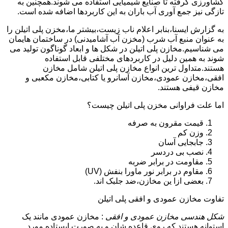
کشاورزی گرفته تا صنایع شیمیایی استفاده می شوند.همچنین به
تازگی نیز جمع آوری آب باران به این کاربردها اضافه شده است.
به گزارش ایسنا،بنابر اعلام ناب زیست،بیشتر ما،مخزن پلی اتیلن را
به عنوان منبع آب شرب (مخزن آب آشامیدنی) در ساختمان هایمان
می شناسیم.مخازن پلی اتیلن در شکل ها و ابعاد گوناگون تولید می
شوند به همین دلیل در کاربردهای مختلفی قابل استفاده
هستند.متداول ترین انواع مخازن پلی اتیلن شامل مخازن
افقی،مخازن عمودی،مخازن آسانرو یا کتابی،مخازن مکعبی و
مخازن قیفی هستند.
اما علت فراوانی مخزن پلی اتیلن چیست؟
قیمت مقرون به صرفه
وزن کم
جابجایی آسان
نصب بی دردسر
مقاومت در برابر ضربه
مقاوم در برابر نور ماورا بنفش (UV)
بعضی ازا ین مخازن،ضد جلبک اند.
تفاوت مخازن عمودی و افقی پلی اتیلن
شکل هندسی مخازن عمودی و افقی
: مخازن عمودی مانند یک
استوانه هستند که روی قاعده شان و به صورت ایستاده مورد