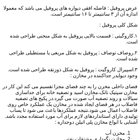
عرض پروفیل : فاصله افقی دیواره های پروفیل می باشد که معمولا
اندازه آن از ۳ سانتیمتر تا ۱۶ سانتیمتر است.
شکل کلی پروفیل :
۱.کاروگیتی : قسمت بالایی پروفیل به شکل منحنی طراحی شده
است.
۲.روصاف توصاف : پروفیل به شکل مربعی یا مستطیلی طراحی
شده است.
۳.اسپیرال کاروگیت : پروفیل به شکل ذوزنقه طراحی شده است.
وجود دیوایدر جداکننده در مخازن :
فضای داخلی مخزن را به چند فضای مجزا تقسیم می کند این کار در
مخازن سپتیک تانک،مخازن اسید و تصفیه خانه برای جداسازی
سیالات و روند تصفیه آب صورت می گیرد.در پکیج های تصفیه
فاضلاب در هر فضای ایجاد شده در مخازن یک عملکرد خاص روی
فاضلاب اعمال می شود.نتیجه عملکردها باعث می شود تا پساب
تولیدی دارای استانداردهای لازم برای آب مورد استفاده مجدد باشد.
آشنایی با انواع مخازن پلی اتیلن دوجداره :
مخزن آب
مخازن نگهداری مشتقات نفتی