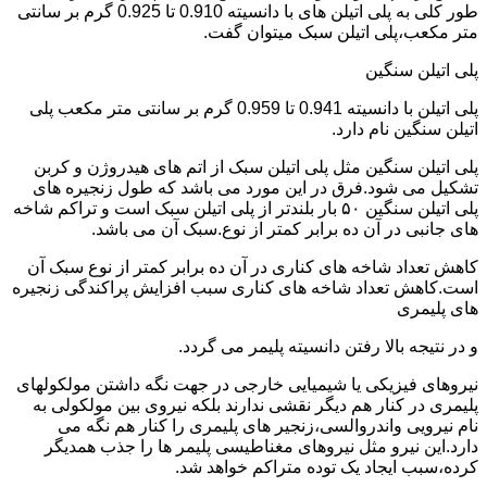
طور کلی به پلی اتیلن های با دانسیته 0.910 تا 0.925 گرم بر سانتی
متر مکعب،پلی اتیلن سبک میتوان گفت.
پلی اتیلن سنگین
پلی اتیلن با دانسیته 0.941 تا 0.959 گرم بر سانتی متر مکعب پلی
اتیلن سنگین نام دارد.
پلی اتیلن سنگین مثل پلی اتیلن سبک از اتم های هیدروژن و کربن
تشکیل می شود.فرق در این مورد می باشد که طول زنجیره های
پلی اتیلن سنگین ۵۰ بار بلندتر از پلی اتیلن سبک است و تراکم شاخه
های جانبی در آن ده برابر کمتر از نوع.سبک آن می باشد.
کاهش تعداد شاخه های کناری در آن ده برابر کمتر از نوع سبک آن
است.کاهش تعداد شاخه های کناری سبب افزایش پراکندگی زنجیره
های پلیمری
و در نتیجه بالا رفتن دانسیته پلیمر می گردد.
نیروهای فیزیکی یا شیمیایی خارجی در جهت نگه داشتن مولکولهای
پلیمری در کنار هم دیگر نقشی ندارند بلکه نیروی بین مولکولی به
نام نیرویی واندروالسی،زنجیر های پلیمری را کنار هم نگه می
دارد.این نیرو مثل نیروهای مغناطیسی پلیمر ها را جذب همدیگر
کرده،سبب ایجاد یک توده متراکم خواهد شد.