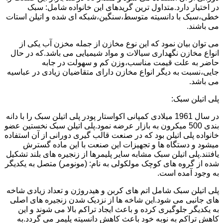
در اختیار دارد.متداول ترین گریدهای این خانواده شامل: سبک
خطی،سبک با دانسیته متوسط،سنگین،شبکه ای شده و اتیلن استات
می باشند.
می توان بیان نمود که این نوع مخازن از جمله مخزن آب یکی از
انواع مخازن نگهداری سیالات و مواد شیمیایی می باشد.که در حال
حاضر به علت قیمت مناسب،وزن کم و سهولت در جابه
جایی،نسبت به دیگر انواع مخازن دارای متقاضیان زیادی در عباسیه
می باشد.
پلی اتیلن سبک:
در سال 1961 میلادی کمپانی اکواستار پودر پلی اتیلن سبک را با دانه
بندی 500 میکرون به بازار عرضه نمود.پلی اتیلن سبک نخستین عضو
خانواده پلی اتیلن بود که در صنعت قالب گیری دورانی از آن استفاده
میشود و دستگاه ها و تجهیزات این صنعت با این ماده گسترش
یافتند.پلی اتیلن سبک مشابه سایر پلیمرها از زنجیره های بلند تشکیل
شده از گروه های کوچک مولکولی به نام: (مونومر) متصل به یکدیگر
به وجود آمده است.
پلی اتیلن سبک شامل اتم های کربن و هیدروژن و تعداد زیادی شاخه
های جانبی می شود.این شاخه ها از نزدیک شدن زنجیره های اصلی
به یکدیگر جلوگیری کرده و باعث ایجاد تراکم بالا می شوند و این
کاهش تراکم به نوبه خود باعث کاهش دانسیته پلیمر می گردد.به