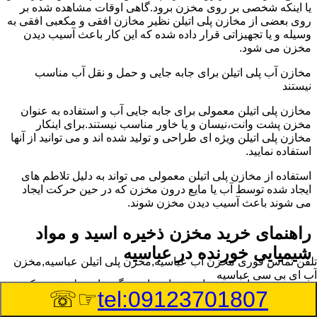
یا اینکه شخصی بر روی مخزن برود.گاهی اوقات مشاهده شده بر
روی بعضی از مخازن پلی اتیلن نظیر مخازن افقی و مکعبی افقی به
وسیله و یا تجهیزاتی قرار داده شده که این کار باعث آسیب دیدن
مخزن می شود.
مخازن آب پلی اتیلن برای جابه جایی و حمل و نقل آب مناسب
نیستند
مخازن پلی اتیلن معمولی برای جابه جایی آب و استفاده به عنوان
مخزن پشت وانت،نیسان و یا خاور مناسب نیستند.برای اینکار
مخازن پلی اتیلن ویژه ای طراحی و تولید شده اند و می توانید از آنها
استفاده نمایید.
استفاده از مخازن پلی اتیلن معمولی می تواند به دلیل تلاطم های
ایجاد شده توسط آب یا مایع درون مخزن که در حین حرکت ایجاد
می شوند باعث آسیب دیدن مخزن شوند.
راهنمای خرید مخزن ذخیره اسید و مواد
شیمیایی خورنده در عباسیه
تلفن تماس فوری
مخزن آب عباسیه,مخزن پلی اتیلن عباسیه,مخزن
آب ای بی سی عباسیه
مخزن ذخیره اسید و مواد شیمیایی باید به گونه ای تولید شوند که
☞☏
tel:09123701807
بتوانند در برابر چگالی نسبتا بالا و خورندگی انواع اسیدها مقاومت
کافی داشته باشند.به همین دلیل نمی توان در هر مخزنی اسید و مواد