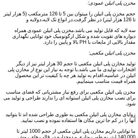
مخزن پلی اتیلن عمودی:
حجم مخزن پلی اتیلن را میتوان بین 5 تا 126 مترمکعب (5 هزار لیتر
تا 126 هزار لیتر) در نظر گرفت.در انواع تک لایه،دولایه و
سه لایه که قابل تولید می باشد.مخزن پلی اتیلن عمودی همراه
دیواره های تقویت شده و شکل ارگونومیک خود توانایی نگهداری
مقدار بالایی از مایعات با PH بالا و پایین را دارد.
مخزن پلی اتیلن مکعبی
:
تولید مخازن پلی اتیلن مکعبی تا حجم 30 هزار لیتر نیز از دیگر
افتخارات تولیدی ما می باشد.با توجه به نیاز این نوع از مخازن پلی
اتیلن در عباسیه،اقدام به تولید هر چه با کیفیت تر این محصول
همراه قیمت مناسب مینماییم.
مخزن پلی اتیلن مکعبی برای رفع نیاز مشتریانی که فضای مناسب
برای نصب مخازن پلی اتیلن استوانه ای را ندارند طراحی و تولید می
شود.
زوایای مخازن پلی اتیلن مکعبی به طوری طراحی شده اند تا بتوانید
آنها را در کم جا ترین مکان ها استفاده نموده و نصب نمایید.
ما توانایی داریم مخازن پلی اتیلن مکعبی از حجم 1000 لیتر تا
140.000 لیتر به طور روتاری و دوجداره در قالب های روش