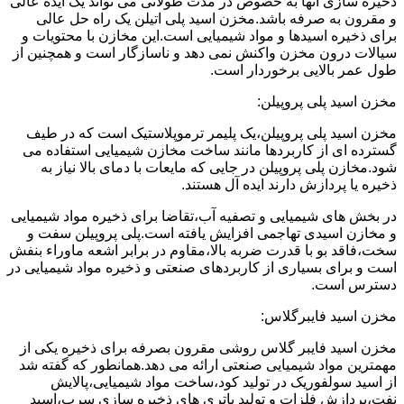
ذخیره سازی آنها به خصوص در مدت طولانی می تواند یک ایده عالی
و مقرون به صرفه باشد.مخزن اسید پلی اتیلن یک راه حل عالی
برای ذخیره اسیدها و مواد شیمیایی است.این مخازن با محتویات و
سیالات درون مخزن واکنش نمی دهد و ناسازگار است و همچنین از
طول عمر بالایی برخوردار است.
مخزن اسید پلی پروپیلن:
مخزن اسید پلی پروپیلن،یک پلیمر ترموپلاستیک است که در طیف
گسترده ای از کاربردها مانند ساخت مخازن شیمیایی استفاده می
شود.مخازن پلی پروپیلن در جایی که مایعات با دمای بالا نیاز به
ذخیره یا پردازش دارند ایده آل هستند.
در بخش های شیمیایی و تصفیه آب،تقاضا برای ذخیره مواد شیمیایی
و مخازن اسیدی تهاجمی افزایش یافته است.پلی پروپیلن سفت و
سخت،فاقد بو با قدرت ضربه بالا،مقاوم در برابر اشعه ماوراء بنفش
است و برای بسیاری از کاربردهای صنعتی و ذخیره مواد شیمیایی در
دسترس است.
مخزن اسید فایبرگلاس:
مخزن اسید فایبر گلاس روشی مقرون بصرفه برای ذخیره یکی از
مهمترین مواد شیمیایی صنعتی ارائه می دهد.همانطور که گفته شد
از اسید سولفوریک در تولید کود،ساخت مواد شیمیایی،پالایش
نفت،پردازش فلزات و تولید باتری های ذخیره سازی سرب،اسید