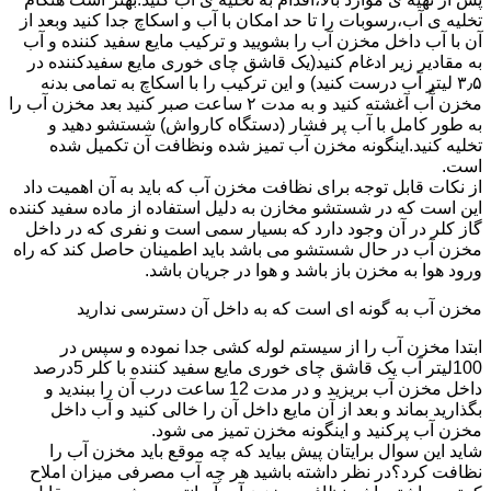
تخلیه ی آب،رسوبات را تا حد امکان با آب و اسکاچ جدا کنید وبعد از
آن با آب داخل مخزن آب را بشویید و ترکیب مایع سفید کننده و آب
به مقادیر زیر ادغام کنید(یک قاشق چای خوری مایع سفیدکننده در
۳٫۵ لیتر آب درست کنید) و این ترکیب را با اسکاچ به تمامی بدنه
مخزن آّب آغشته کنید و به مدت ۲ ساعت صبر کنید بعد مخزن آب را
به طور کامل با آب پر فشار (دستگاه کارواش) شستشو دهید و
تخلیه کنید.اینگونه مخزن آب تمیز شده ونظافت آن تکمیل شده
است.
از نکات قابل توجه برای نظافت مخزن آب که باید به آن اهمیت داد
این است که در شستشو مخازن به دلیل استفاده از ماده سفید کننده
گاز کلر در آن وجود دارد که بسیار سمی است و نفری که در داخل
مخزن آب در حال شستشو می باشد باید اطمینان حاصل کند که راه
ورود هوا به مخزن باز باشد و هوا در جریان باشد.
مخزن آب به گونه ای است که به داخل آن دسترسی ندارید
ابتدا مخزن آب را از سیستم لوله کشی جدا نموده و سپس در
100لیتر آب یک قاشق چای خوری مایع سفید کننده با کلر 5درصد
داخل مخزن آب بریزید و در مدت 12 ساعت درب آن را ببندید و
بگذارید بماند و بعد از آن مایع داخل آن را خالی کنید و آب داخل
مخزن آب پرکنید و اینگونه مخزن تمیز می شود.
شاید این سوال برایتان پیش بیاید که چه موقع باید مخزن آب را
نظافت کرد؟در نظر داشته باشید هر چه آب مصرفی میزان املاح