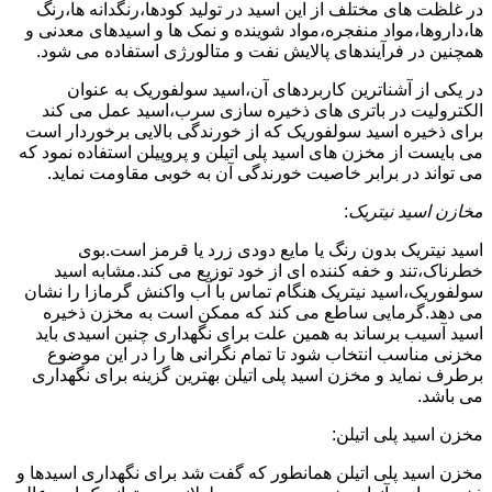
در غلظت های مختلف از این اسید در تولید کودها،رنگدانه ها،رنگ
ها،داروها،مواد منفجره،مواد شوینده و نمک ها و اسیدهای معدنی و
همچنین در فرآیندهای پالایش نفت و متالورژی استفاده می شود.
در یکی از آشناترین کاربردهای آن،اسید سولفوریک به عنوان
الکترولیت در باتری های ذخیره سازی سرب،اسید عمل می کند
برای ذخیره اسید سولفوریک که از خورندگی بالایی برخوردار است
می بایست از مخزن های اسید پلی اتیلن و پروپیلن استفاده نمود که
می تواند در برابر خاصیت خورندگی آن به خوبی مقاومت نماید.
مخازن اسید نیتریک
:
اسید نیتریک بدون رنگ یا مایع دودی زرد یا قرمز است.بوی
خطرناک،تند و خفه کننده ای از خود توزیع می کند.مشابه اسید
سولفوریک،اسید نیتریک هنگام تماس با آب واکنش گرمازا را نشان
می دهد.گرمایی ساطع می کند که ممکن است به مخزن ذخیره
اسید آسیب برساند به همین علت برای نگهداری چنین اسیدی باید
مخزنی مناسب انتخاب شود تا تمام نگرانی ها را در این موضوع
برطرف نماید و مخزن اسید پلی اتیلن بهترین گزینه برای نگهداری
می باشد.
مخزن اسید پلی اتیلن:
مخزن اسید پلی اتیلن همانطور که گفت شد برای نگهداری اسیدها و