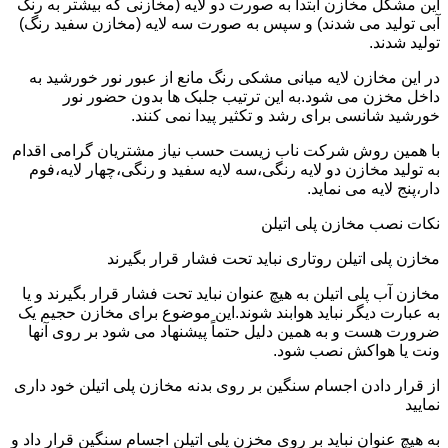
این مشکل مخازن ابتدا به صورت دو لایه (مخازنی که بیشتر به رنگ
آبی تولید می شدند) و سپس به صورت سه لایه (مخازن سفید رنگ)
تولید شدند.
در این مخازن لایه میانی مشکی رنگ مانع از عبور نور خورشید به
داخل مخزن می شود.به این ترتیب جلبک ها بدون حضور نور
خورشید شانسی برای رشد و تکثیر پیدا نمی کنند.
با همین روش شرکت ناب زیست حسب نیاز مشتریان گرامی اقدام
به تولید مخازن دو لایه رنگی،سه لایه سفید و رنگی،چهار لایه،فوم
دار،پنج لایه می نماید.
نکات نصب مخازن پلی اتیلن
مخازن پلی اتیلن روتاری نباید تحت فشار قرار بگیرند
مخازن آب پلی اتیلن به هیچ عنوان نباید تحت فشار قرار بگیرند و یا
به عبارت دیگر نباید هوابند شوند.این موضوع برای مخازن حجیم یک
ضرورت هست و به همین دلیل حتماً پیشنهاد می شود بر روی آنها
ونت یا هواکش نصب شود.
از قرار دادن اجسام سنگین بر روی بدنه مخازن پلی اتیلن خود داری
نمایید
به هیچ عنوان نباید بر روی مخزن پلی اتیلن اجسام سنگین قرار داد و