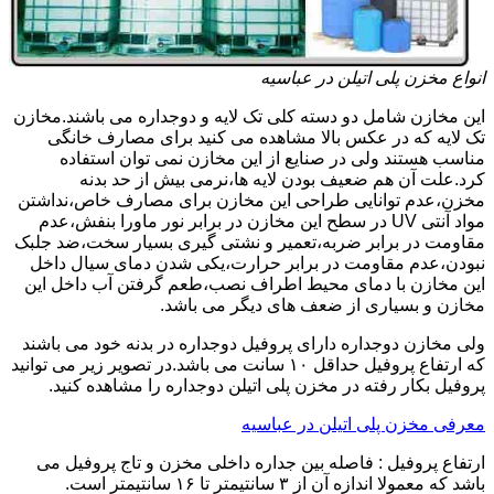
انواع مخزن پلی اتیلن در عباسیه
این مخازن شامل دو دسته کلی تک لایه و دوجداره می باشند.مخازن
تک لایه که در عکس بالا مشاهده می کنید برای مصارف خانگی
مناسب هستند ولی در صنایع از این مخازن نمی توان استفاده
کرد.علت آن هم ضعیف بودن لایه ها،نرمی بیش از حد بدنه
مخزن،عدم توانایی طراحی این مخازن برای مصارف خاص،نداشتن
مواد آنتی UV در سطح این مخازن در برابر نور ماورا بنفش،عدم
مقاومت در برابر ضربه،تعمیر و نشتی گیری بسیار سخت،ضد جلبک
نبودن،عدم مقاومت در برابر حرارت،یکی شدن دمای سیال داخل
این مخازن با دمای محیط اطراف نصب،طعم گرفتن آب داخل این
مخازن و بسیاری از ضعف های دیگر می باشد.
ولی مخازن دوجداره دارای پروفیل دوجداره در بدنه خود می باشند
که ارتفاع پروفیل حداقل ۱۰ سانت می باشد.در تصویر زیر می توانید
پروفیل بکار رفته در مخزن پلی اتیلن دوجداره را مشاهده کنید.
معرفی مخزن پلی اتیلن در عباسیه
ارتفاع پروفیل : فاصله بین جداره داخلی مخزن و تاج پروفیل می
باشد که معمولا اندازه آن از ۳ سانتیمتر تا ۱۶ سانتیمتر است.