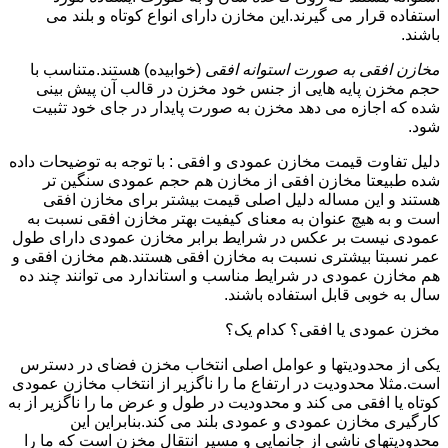
استفاده قرار می گیرند.این مخازن دارای انواع کوتاه و بلند می
باشند.
مخازن افقی به صورت استوانه افقی
(خوابیده) هستند.متناسب با
حجم مخزن پایه هایی از جنس خود مخزن در قالب آن پیش بینی
شده که اجازه می دهد مخزن به صورت پایدار در جای خود تثبیت
شود.
دلیل تفاوت قیمت مخازن عمودی و افقی : با توجه به توضیحات داده
شده طبیعتا مخازن افقی از مخازن هم حجم عمودی سنگین تر
هستند و این مساله دلیل اصلی قیمت بیشتر برای مخازن افقی
است و به هیچ عنوان به معنای کیفیت بهتر مخازن افقی نسبت به
عمودی نیست بر عکس در شرایط برابر مخازن عمودی دارای طول
عمر نسبتا بیشتری نسبت به مخازن افقی هستند.هم مخازن افقی و
هم مخازن عمودی در شرایط مناسب و استاندارد می توانند چند ده
سال به خوبی قابل استفاده باشند.
مخزن عمودی یا افقی؟ کدام یک؟
یکی از محدودیتها و عوامل اصلی انتخاب مخزن فضای در دسترس
است.مثلا محدودیت در ارتفاع ما را ناگزیر از انتخاب مخازن عمودی
کوتاه یا افقی می کند و محدودیت در طول و عرض ما را ناگزیر از به
کارگیری مخازن عمودی و عمودی بلند می کند.بنابراین این
محدودیتهای ناشی از جانمایی و مسیر انتقال مخزن است که ما را