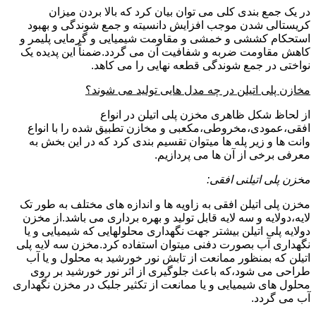
در یک جمع بندی کلی می توان بیان کرد که بالا بردن میزان
کریستالی شدن موجب افزایش دانسیته و جمع شوندگی و بهبود
استحکام کششی و خمشی و مقاومت شیمیایی و گرمایی پلیمر و
کاهش مقاومت ضربه و شفافیت آن می گردد.ضمناً این پدیده یک
نواختی در جمع شوندگی قطعه نهایی را می کاهد.
مخازن پلی اتیلن در چه مدل هایی تولید می شوند؟
از لحاظ شکل ظاهری مخزن پلی اتیلن در انواع
افقی،عمودی،مخروطی،مکعبی و مخازن تطبیق شده را با انواع
وانت ها و زیر پله ها میتوان تقسیم بندی کرد که در این بخش به
معرفی برخی از آن ها می پردازیم.
مخزن پلی اتیلنی افقی:
مخزن پلی اتیلن افقی به زاویه ها و اندازه های مختلف به طور تک
لایه،دولایه و سه لایه قابل تولید و بهره برداری می باشد.از مخزن
دولایه پلی اتیلن بیشتر جهت نگهداری محلولهایی که شیمیایی و یا
نگهداری آب بصورت دفنی میتوان استفاده کرد.مخزن سه لایه پلی
اتیلن که بمنظور ممانعت از تابش نور خورشید به محلول و یا آب
طراحی می شود،که باعث جلوگیری از اثر نور خورشید بر روی
محلول های شیمیایی و یا ممانعت از تکثیر جلبک در مخزن نگهداری
آب می گردد.