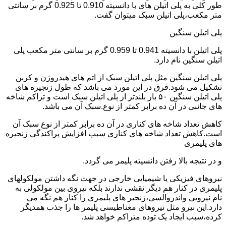
طور کلی به پلی اتیلن های با دانسیته 0.910 تا 0.925 گرم بر سانتی
متر مکعب،پلی اتیلن سبک میتوان گفت.
پلی اتیلن سنگین
پلی اتیلن با دانسیته 0.941 تا 0.959 گرم بر سانتی متر مکعب پلی
اتیلن سنگین نام دارد.
پلی اتیلن سنگین مثل پلی اتیلن سبک از اتم های هیدروژن و کربن
تشکیل می شود.فرق در این مورد می باشد که طول زنجیره های
پلی اتیلن سنگین ۵۰ بار بلندتر از پلی اتیلن سبک است و تراکم شاخه
های جانبی در آن ده برابر کمتر از نوع.سبک آن می باشد.
کاهش تعداد شاخه های کناری در آن ده برابر کمتر از نوع سبک آن
است.کاهش تعداد شاخه های کناری سبب افزایش پراکندگی زنجیره
های پلیمری
و در نتیجه بالا رفتن دانسیته پلیمر می گردد.
نیروهای فیزیکی یا شیمیایی خارجی در جهت نگه داشتن مولکولهای
پلیمری در کنار هم دیگر نقشی ندارند بلکه نیروی بین مولکولی به
نام نیرویی واندروالسی،زنجیر های پلیمری را کنار هم نگه می
دارد.این نیرو مثل نیروهای مغناطیسی پلیمر ها را جذب همدیگر
کرده،سبب ایجاد یک توده متراکم خواهد شد.