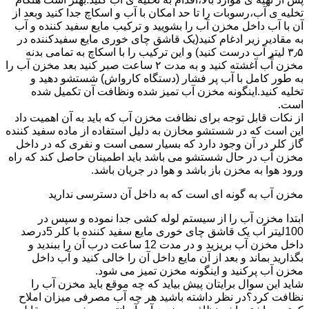
تخلیه ی آب،رسوبات را تا حد امکان با آب و اسکاچ جدا کنید وبعد از
آن با آب داخل مخزن آب را بشویید و ترکیب مایع سفید کننده و آب
به مقادیر زیر ادغام کنید(یک قاشق چای خوری مایع سفیدکننده در
۳٫۵ لیتر آب درست کنید) و این ترکیب را با اسکاچ به تمامی بدنه
مخزن آّب آغشته کنید و به مدت ۲ ساعت صبر کنید بعد مخزن آب را
به طور کامل با آب پر فشار (دستگاه کارواش) شستشو دهید و
تخلیه کنید.اینگونه مخزن آب تمیز شده ونظافت آن تکمیل شده
است.
از نکات قابل توجه برای نظافت مخزن آب که باید به آن اهمیت داد
این است که در شستشو مخازن به دلیل استفاده از ماده سفید کننده
گاز کلر در آن وجود دارد که بسیار سمی است و نفری که در داخل
مخزن آب در حال شستشو می باشد باید اطمینان حاصل کند که راه
ورود هوا به مخزن باز باشد و هوا در جریان باشد.
مخزن آب به گونه ای است که به داخل آن دسترسی ندارید
ابتدا مخزن آب را از سیستم لوله کشی جدا نموده و سپس در
100لیتر آب یک قاشق چای خوری مایع سفید کننده با کلر 5درصد
داخل مخزن آب بریزید و در مدت 12 ساعت درب آن را ببندید و
بگذارید بماند و بعد از آن مایع داخل آن را خالی کنید و آب داخل
مخزن آب پرکنید و اینگونه مخزن تمیز می شود.
شاید این سوال برایتان پیش بیاید که چه موقع باید مخزن آب را
نظافت کرد؟در نظر داشته باشید هر چه آب مصرفی میزان املاح