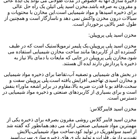
ذخیره سازی آنها به خصوص در مدت طولانی می تواند یک ایده عالی
و مقرون به صرفه باشد.مخزن اسید پلی اتیلن یک راه حل عالی
برای ذخیره اسیدها و مواد شیمیایی است.این مخازن با محتویات و
سیالات درون مخزن واکنش نمی دهد و ناسازگار است و همچنین از
طول عمر بالایی برخوردار است.
مخزن اسید پلی پروپیلن:
مخزن اسید پلی پروپیلن،یک پلیمر ترموپلاستیک است که در طیف
گسترده ای از کاربردها مانند ساخت مخازن شیمیایی استفاده می
شود.مخازن پلی پروپیلن در جایی که مایعات با دمای بالا نیاز به
ذخیره یا پردازش دارند ایده آل هستند.
در بخش های شیمیایی و تصفیه آب،تقاضا برای ذخیره مواد شیمیایی
و مخازن اسیدی تهاجمی افزایش یافته است.پلی پروپیلن سفت و
سخت،فاقد بو با قدرت ضربه بالا،مقاوم در برابر اشعه ماوراء بنفش
است و برای بسیاری از کاربردهای صنعتی و ذخیره مواد شیمیایی در
دسترس است.
مخزن اسید فایبرگلاس:
مخزن اسید فایبر گلاس روشی مقرون بصرفه برای ذخیره یکی از
مهمترین مواد شیمیایی صنعتی ارائه می دهد.همانطور که گفته شد
از اسید سولفوریک در تولید کود،ساخت مواد شیمیایی،پالایش
نفت،پردازش فلزات و تولید باتری های ذخیره سازی سرب،اسید