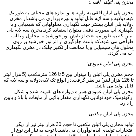
مخزن پلی اتیلنی افقی
:
مخزن پلی اتیلن افقی به زاویه ها و اندازه های مختلف به طور تک
لایه،دولایه و سه لایه قابل تولید و بهره برداری می باشد.از مخزن
دولایه پلی اتیلن بیشتر جهت نگهداری محلولهایی که شیمیایی و یا
نگهداری آب بصورت دفنی میتوان استفاده کرد.مخزن سه لایه پلی
اتیلن که بمنظور ممانعت از تابش نور خورشید به محلول و یا آب
طراحی می شود،که باعث جلوگیری از اثر نور خورشید بر روی
محلول های شیمیایی و یا ممانعت از تکثیر جلبک در مخزن نگهداری
آب می گردد.
مخزن پلی اتیلن عمودی
:
حجم مخزن پلی اتیلن را میتوان بین 5 تا 126 مترمکعب (5 هزار لیتر
تا 126 هزار لیتر) در نظر گرفت.در انواع تک لایه،دولایه و سه لایه که
قابل تولید می باشد.
مخزن پلی اتیلن عمودی همراه دیواره های تقویت شده و شکل
ارگونومیک خود توانایی نگهداری مقدار بالایی از مایعات با بالا و پایین
را دارد.
مخزن پلی اتیلن مکعبی:
تولید مخازن پلی اتیلن مکعبی تا حجم 30 هزار لیتر نیز از دیگر
افتخارات تولیدی ایده نوآوران می باشد.با توجه به نیاز این نوع از
مخازن پلی اتیلن در استانبول،اقدام به تولید هر چه با کیفیت تر این