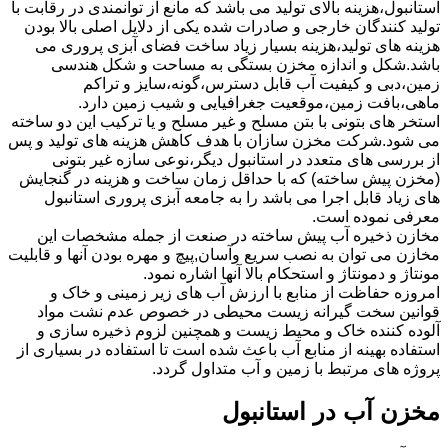
استانبول،هزینه بالای تولید می باشد که مانع از توانمندی در رقابت با
تولید کنندگان خارجی و صادرات شده یکی از دلایل اصلی بالا بودن
هزینه های تولید،هزینه بسیار زیاد ساخت فضای آبزی پروری می
باشد.شکل و اندازه مخزن بستگی به مساحت و شکل هندسی
زمین،دبی و کیفیت آب قابل دسترس،گونه،سایز و تراکم
ماهی،بافت زمین،موقعیت جغرافیایی و شیب زمین دارد.
استخر های بتونی با بتن مسلح و غیر مسلح و یا ترکیب این دو ساخته
می شود.شرکت مخزن سازان با هدف کاهش هزینه های تولید و پس
از بررسی های متعدد در استانبول دیگر،نوعی سازه غیر بتونی
(مخزن پیش ساخته) که با حداقل زمان ساخت و هزینه در گنجایش
های زیاد قابل اجرا می باشد را به جامعه آبزی پروری استانبول
معرفی نموده است.
مخازن ذخیره آب پیش ساخته در صنعت از جمله مشخصات این
مخازن می توان به نصب سریع وآسان,پیچ و مهره بودن آنها و قابلیت
مونتاژ و دمونتاژ و استحکام بالا آنها اشاره نمود.
امروزه حفاظت از منابع با ارزش آب های زیر زمینی و خاک و
قوانین سخت گیرانه زیست محیطی در خصوص عدم نشت مواد
آلوده کننده خاک و محیط زیست و همچنین لزوم ذخیره سازی و
استفاده بهینه از منابع آب باعث شده است تا استفاده در بسیاری از
پروژه های مرتبط با زمین و آب متداول گردد.
مخزن آب در استانبول