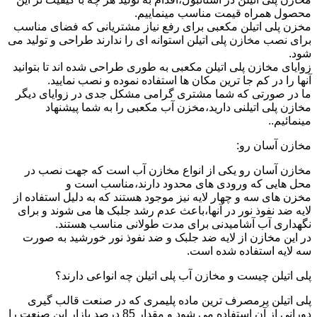
محصول همراه قیمت مناسب مینماییم.
مخزن پلی اتیلن مکعبی برای رفع نیاز مشتریانی که فضای مناسب
برای نصب مخازن پلی اتیلن استوانه ای را ندارند طراحی و تولید می
شود.
زوایای مخازن پلی اتیلن مکعبی به طوری طراحی شده اند تا بتوانید
آنها را در کم جا ترین مکان ها استفاده نموده و نصب نمایید.
ما در صورتی که شما مشتری گرامی مشکل جدی در زوایای دیگر
مخازن پلی اتیلنی دارید،مخزن آب مکعبی را به شما پیشنهاد
مینمائیم..
مخازن آسان رو:
مخازن آسان رو یکی از انواع مخازن آب است که جهت نصب در
محل هایی که ورودی های محدود دارند،مناسب است و
مخزن های سه و چهار لایه نیز موجود هستند که به دلیل استفاده از
لایه ضد نفوذ نور در آنها،باعث عدم رشد جلبک ها می شوند و برای
نگهداری آب آشامیدنی برای مدت طولانی مناسب هستند.
در این مخازن از لایه ضد جلبک و ضد نفوذ نور خورشید به صورت
سه لایه استفاده شده است.
پلی اتیلن چیست و مخازن آب پلی اتیلن چه انواعی دارند؟
پلی اتیلن پرمصرف ترین ماده پلیمری که در صنعت قالب گیری
دورانی از آن استفاده می شود و مقدار 85 درصد بازار این صنعت را