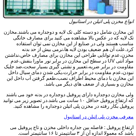
انواع مخزن پلی اتیلن در استانبول
این مخازن شامل دو دسته کلی تک لایه و دوجداره می باشند.مخازن
تک لایه که در عکس بالا مشاهده می کنید برای مصارف خانگی
مناسب هستند ولی در صنایع از این مخازن نمی توان استفاده
کرد.علت آن هم ضعیف بودن لایه ها،نرمی بیش از حد بدنه
مخزن،عدم توانایی طراحی این مخازن برای مصارف خاص،نداشتن
مواد آنتی UV در سطح این مخازن در برابر نور ماورا بنفش،عدم
مقاومت در برابر ضربه،تعمیر و نشتی گیری بسیار سخت،ضد جلبک
نبودن،عدم مقاومت در برابر حرارت،یکی شدن دمای سیال داخل
این مخازن با دمای محیط اطراف نصب،طعم گرفتن آب داخل این
مخازن و بسیاری از ضعف های دیگر می باشد.
ولی مخازن دوجداره دارای پروفیل دوجداره در بدنه خود می باشند
که ارتفاع پروفیل حداقل ۱۰ سانت می باشد.در تصویر زیر می توانید
پروفیل بکار رفته در مخزن پلی اتیلن دوجداره را مشاهده کنید.
معرفی مخزن پلی اتیلن در استانبول
ارتفاع پروفیل : فاصله بین جداره داخلی مخزن و تاج پروفیل می
باشد که معمولا اندازه آن از ۳ سانتیمتر تا ۱۶ سانتیمتر است.