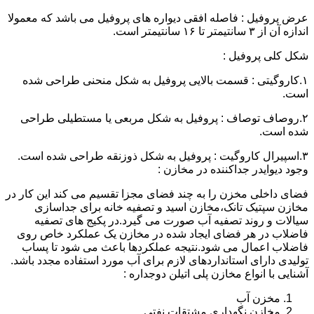
عرض پروفیل : فاصله افقی دیواره های پروفیل می باشد که معمولا
اندازه آن از ۳ سانتیمتر تا ۱۶ سانتیمتر است.
شکل کلی پروفیل :
۱.کاروگیتی : قسمت بالایی پروفیل به شکل منحنی طراحی شده
است.
۲.روصاف توصاف : پروفیل به شکل مربعی یا مستطیلی طراحی
شده است.
۳.اسپیرال کاروگیت : پروفیل به شکل ذوزنقه طراحی شده است.
وجود دیوایدر جداکننده در مخازن :
فضای داخلی مخزن را به چند فضای مجزا تقسیم می کند این کار در
مخازن سپتیک تانک،مخازن اسید و تصفیه خانه برای جداسازی
سیالات و روند تصفیه آب صورت می گیرد.در پکیج های تصفیه
فاضلاب در هر فضای ایجاد شده در مخازن یک عملکرد خاص روی
فاضلاب اعمال می شود.نتیجه عملکردها باعث می شود تا پساب
تولیدی دارای استانداردهای لازم برای آب مورد استفاده مجدد باشد.
آشنایی با انواع مخازن پلی اتیلن دوجداره :
مخزن آب
مخازن نگهداری مشتقات نفتی