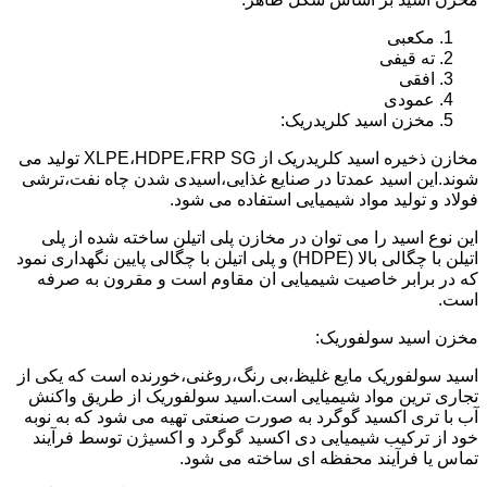
مکعبی
ته قیفی
افقی
عمودی
مخزن اسید کلریدریک:
مخازن ذخیره اسید کلریدریک از XLPE،HDPE،FRP SG تولید می
شوند.این اسید عمدتا در صنایع غذایی،اسیدی شدن چاه نفت،ترشی
فولاد و تولید مواد شیمیایی استفاده می شود.
این نوع اسید را می توان در مخازن پلی اتیلن ساخته شده از پلی
اتیلن با چگالی بالا (HDPE) و پلی اتیلن با چگالی پایین نگهداری نمود
که در برابر خاصیت شیمیایی ان مقاوم است و مقرون به صرفه
است.
مخزن اسید سولفوریک:
اسید سولفوریک مایع غلیظ،بی رنگ،روغنی،خورنده است که یکی از
تجاری ترین مواد شیمیایی است.اسید سولفوریک از طریق واکنش
آب با تری اکسید گوگرد به صورت صنعتی تهیه می شود که به نوبه
خود از ترکیب شیمیایی دی اکسید گوگرد و اکسیژن توسط فرآیند
تماس یا فرآیند محفظه ای ساخته می شود.