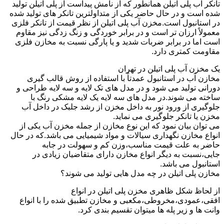
تانکر آب پلی اتیلن همانطور که از نامش پیداست از پلی اتیلن تولید
شده است و در حال حاضر یکی از متداولترین تانکر های تولید شده
در استانبول است.مخزن آب پلی اتیلن از نظر قیمت از تانکر فلزی
معمولاً ارزان تر است و در برابر خوردگی و زنگ زدگی نیز مقاوم
است اما در برابر ضربات شدید و یا پارگی نسبت به مخازن فلزی
مقاومت کمتری دارد.
یک مخزن آب پلی اتیلن در تهران
مخازن آب در استانبول عمدتاً با استفاده از روش قالب گیری
دورانی تولید می شود و در مدل های تک لایه و سه لایه طراحی و
ساخته می شوند.در مدل های سه لایه یک لایه مشکی رنگ با
جلوگیری از ورود نور به داخل مخزن از رشد جلبک در داخل آب
مخزن یا تانکر جلوگیری می نماید.
می توان بیان نمود که این نوع مخازن از جمله مخزن آب یکی از
انواع مخازن نگهداری سیالات و مواد شیمیایی می باشد.که در حال
حاضر به علت قیمت مناسب،وزن کم و سهولت در جابه
جایی،نسبت به دیگر انواع مخازن دارای متقاضیان زیادی در
استانبول می باشد.
مخازن پلی اتیلن در چه مدل هایی تولید می شوند؟
از لحاظ شکل ظاهری مخزن پلی اتیلن در انواع
افقی،عمودی،مخروطی،مکعبی و مخازن تطبیق شده را با انواع
وانت ها و زیر پله ها میتوان تقسیم بندی کرد.