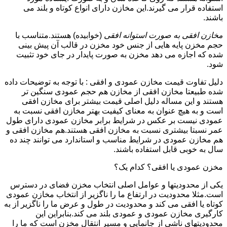
استفاده قرار می گیرند.این مخازن دارای انواع کوتاه و بلند می
باشند.
مخازن افقی به صورت استوانه افقی
(خوابیده) هستند.متناسب با
حجم مخزن پایه هایی از جنس خود مخزن در قالب آن پیش بینی
شده که اجازه می دهد مخزن به صورت پایدار در جای خود تثبیت
شود.
دلیل تفاوت قیمت مخازن عمودی و افقی : با توجه به توضیحات داده
شده طبیعتا مخازن افقی از مخازن هم حجم عمودی سنگین تر
هستند و این مساله دلیل اصلی قیمت بیشتر برای مخازن افقی
است و به هیچ عنوان به معنای کیفیت بهتر مخازن افقی نسبت به
عمودی نیست بر عکس در شرایط برابر مخازن عمودی دارای طول
عمر نسبتا بیشتری نسبت به مخازن افقی هستند.هم مخازن افقی و
هم مخازن عمودی در شرایط مناسب و استاندارد می توانند چند ده
سال به خوبی قابل استفاده باشند.
مخزن عمودی یا افقی؟ کدام یک؟
یکی از محدودیتها و عوامل اصلی انتخاب مخزن فضای در دسترس
است.مثلا محدودیت در ارتفاع ما را ناگزیر از انتخاب مخازن عمودی
کوتاه یا افقی می کند و محدودیت در طول و عرض ما را ناگزیر از به
کارگیری مخازن عمودی و عمودی بلند می کند.بنابراین این
محدودیتهای ناشی از جانمایی و مسیر انتقال مخزن است که ما را