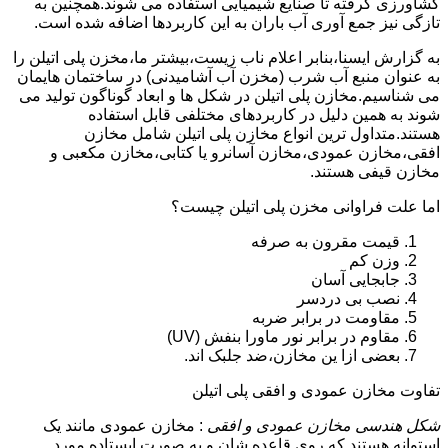
کشاورزی گرفته تا صنایع شیمیایی استفاده می شوند.همچنین به
تازگی نیز جمع آوری آب باران به این کاربردها اضافه شده است.
به گزارش ایسنا،بنابر اعلام ناب زیست،بیشتر ما،مخزن پلی اتیلن را
به عنوان منبع آب شرب (مخزن آب آشامیدنی) در ساختمان هایمان
می شناسیم.مخازن پلی اتیلن در شکل ها و ابعاد گوناگون تولید می
شوند به همین دلیل در کاربردهای مختلفی قابل استفاده
هستند.متداول ترین انواع مخازن پلی اتیلن شامل مخازن
افقی،مخازن عمودی،مخازن آسانرو یا کتابی،مخازن مکعبی و
مخازن قیفی هستند.
اما علت فراوانی مخزن پلی اتیلن چیست؟
قیمت مقرون به صرفه
وزن کم
جابجایی آسان
نصب بی دردسر
مقاومت در برابر ضربه
مقاوم در برابر نور ماورا بنفش (UV)
بعضی ازا ین مخازن،ضد جلبک اند.
تفاوت مخازن عمودی و افقی پلی اتیلن
شکل هندسی مخازن عمودی و افقی
: مخازن عمودی مانند یک
استوانه هستند که روی قاعده شان و به صورت ایستاده مورد