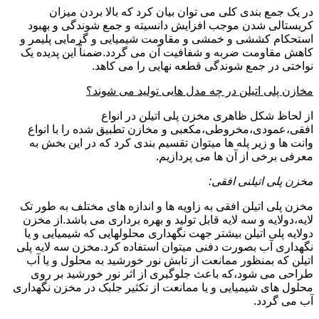
در یک جمع بندی کلی می توان بیان کرد که بالا بردن میزان
کریستالی شدن موجب افزایش دانسیته و جمع شوندگی و بهبود
استحکام کششی و خمشی و مقاومت شیمیایی و گرمایی پلیمر و
کاهش مقاومت ضربه و شفافیت آن می گردد.ضمناً این پدیده یک
نواختی در جمع شوندگی قطعه نهایی را می کاهد.
مخازن پلی اتیلن در چه مدل هایی تولید می شوند؟
از لحاظ شکل ظاهری مخزن پلی اتیلن در انواع
افقی،عمودی،مخروطی،مکعبی و مخازن تطبیق شده را با انواع
وانت ها و زیر پله ها میتوان تقسیم بندی کرد که در این بخش به
معرفی برخی از آن ها می پردازیم.
مخزن پلی اتیلنی افقی:
مخزن پلی اتیلن افقی به زاویه ها و اندازه های مختلف به طور تک
لایه،دولایه و سه لایه قابل تولید و بهره برداری می باشد.از مخزن
دولایه پلی اتیلن بیشتر جهت نگهداری محلولهایی که شیمیایی و یا
نگهداری آب بصورت دفنی میتوان استفاده کرد.مخزن سه لایه پلی
اتیلن که بمنظور ممانعت از تابش نور خورشید به محلول و یا آب
طراحی می شود،که باعث جلوگیری از اثر نور خورشید بر روی
محلول های شیمیایی و یا ممانعت از تکثیر جلبک در مخزن نگهداری
آب می گردد.