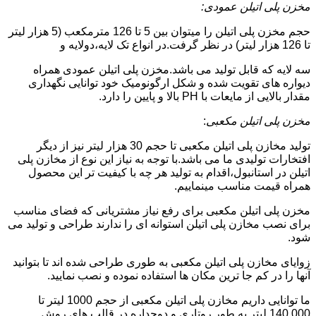
مخزن پلی اتیلن عمودی:
حجم مخزن پلی اتیلن را میتوان بین 5 تا 126 مترمکعب (5 هزار لیتر
تا 126 هزار لیتر) در نظر گرفت.در انواع تک لایه،دولایه و
سه لایه که قابل تولید می باشد.مخزن پلی اتیلن عمودی همراه
دیواره های تقویت شده و شکل ارگونومیک خود توانایی نگهداری
مقدار بالایی از مایعات با PH بالا و پایین را دارد.
مخزن پلی اتیلن مکعبی
:
تولید مخازن پلی اتیلن مکعبی تا حجم 30 هزار لیتر نیز از دیگر
افتخارات تولیدی ما می باشد.با توجه به نیاز این نوع از مخازن پلی
اتیلن در استانبول،اقدام به تولید هر چه با کیفیت تر این محصول
همراه قیمت مناسب مینماییم.
مخزن پلی اتیلن مکعبی برای رفع نیاز مشتریانی که فضای مناسب
برای نصب مخازن پلی اتیلن استوانه ای را ندارند طراحی و تولید می
شود.
زوایای مخازن پلی اتیلن مکعبی به طوری طراحی شده اند تا بتوانید
آنها را در کم جا ترین مکان ها استفاده نموده و نصب نمایید.
ما توانایی داریم مخازن پلی اتیلن مکعبی از حجم 1000 لیتر تا
140.000 لیتر به طور روتاری و دوجداره در قالب های روش