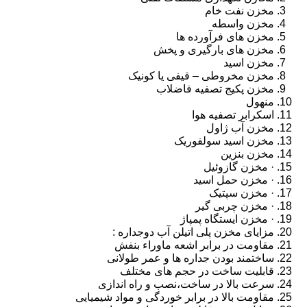
مخزن نفت خام
مخزن واسطه
مخزن های فرآورده ها
مخزن های بارگیری و پخش
مخزن اسید
مخزن مخروطی – قیفی یا کونیک
مخزن پکیج تصفیه فاضلاب
منهول
اسکرابر تصفیه هوا
مخزن آب ژاول
مخزن اسید سولفوریک
مخزن بنزین
· مخزن گازوئیل
· مخزن حمل اسید
· مخزن سپتیک
· مخزن چربی گیر
· مخزن ایستگاه پمپاژ
مزایای مخزن پلی اتیلن آب دوجداره :
مقاومت در برابر اشعه ماوراء بنفش
ساختمند بودن جداره ها و عمر طولانی
قابلیت ساخت در حجم های مختلف
سرعت بالا در ساخت،نصب و راه اندازی
مقاومت بالا در برابر خوردگی و مواد شیمیایی