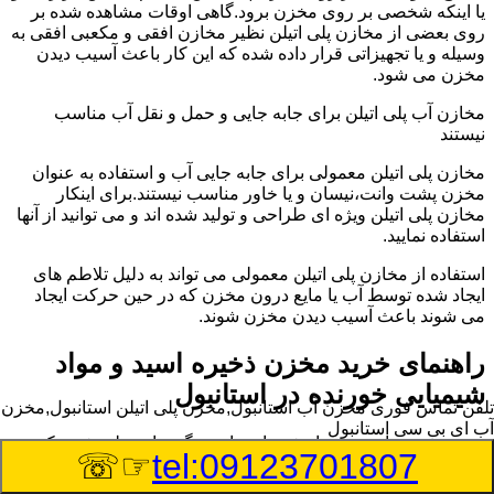
یا اینکه شخصی بر روی مخزن برود.گاهی اوقات مشاهده شده بر
روی بعضی از مخازن پلی اتیلن نظیر مخازن افقی و مکعبی افقی به
وسیله و یا تجهیزاتی قرار داده شده که این کار باعث آسیب دیدن
مخزن می شود.
مخازن آب پلی اتیلن برای جابه جایی و حمل و نقل آب مناسب
نیستند
مخازن پلی اتیلن معمولی برای جابه جایی آب و استفاده به عنوان
مخزن پشت وانت،نیسان و یا خاور مناسب نیستند.برای اینکار
مخازن پلی اتیلن ویژه ای طراحی و تولید شده اند و می توانید از آنها
استفاده نمایید.
استفاده از مخازن پلی اتیلن معمولی می تواند به دلیل تلاطم های
ایجاد شده توسط آب یا مایع درون مخزن که در حین حرکت ایجاد
می شوند باعث آسیب دیدن مخزن شوند.
راهنمای خرید مخزن ذخیره اسید و مواد
شیمیایی خورنده در استانبول
تلفن تماس فوری
مخزن آب استانبول,مخزن پلی اتیلن استانبول,مخزن
آب ای بی سی استانبول
مخزن ذخیره اسید و مواد شیمیایی باید به گونه ای تولید شوند که
☞☏
tel:09123701807
بتوانند در برابر چگالی نسبتا بالا و خورندگی انواع اسیدها مقاومت
کافی داشته باشند.به همین دلیل نمی توان در هر مخزنی اسید و مواد