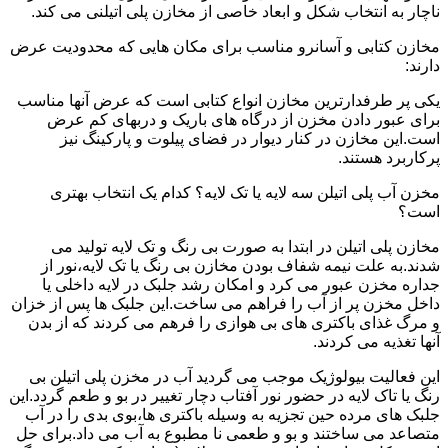
ناچار به انتخاب شکل و ابعاد خاصی از مخازن پلی اتیلنی می کند.
مخازن کتابی و آسانرو مناسب برای مکان هایی که محدودیت عرض
دارند:
یکی پر طرفدارترین مخازن انواع کتابی است که عرض آنها مناسب
برای عبور دادن مخزن از درگاه های باریک و دربهای کم عرض
است.این مخازن در کنار دیوار در فضای پیلوت و پارکینگ نیز
پرکاربرد هستند.
مخزن آب پلی اتیلن سه لایه یا تک لایه؟ کدام یک انتخاب بهتری
است؟
مخازن پلی اتیلن در ابتدا به صورت بی رنگ و تک لایه تولید می
شدند.به علت نیمه شفاف بودن مخازن بی رنگ یا تک لایه،نور از
جداره مخزن عبور می کرد و امکان رشد جلبک در لایه داخلی یا
داخل مخزن پر از آب را فراهم می ساخت.این جلبک ها پس از خزان
و مرگ غذای باکتری های بی هوازی را فرهم می کردند که از بدن
آنها تغذیه می کردند.
این فعالیت بیولوژیک موجب می گردید آب در مخزن پلی اتیلن بی
رنگ یا تاک لایه در حضور نور آفتاب دچار تغییر در بو و طعم گردد.این
جلبک های مرده حین تجزیه به وسیله باکتری ها،بوی بدی را در آب
متصاعد می ساختند و بو و طعمی نا مطبوع به آب می داد.برای حل