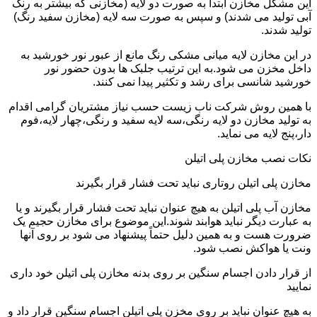
این مشکل مخازن ابتدا به صورت دو لایه (مخازنی که بیشتر به رنگ
آبی تولید می شدند) و سپس به صورت سه لایه (مخازن سفید رنگ)
تولید شدند.
در این مخازن لایه میانی مشکی رنگ مانع از عبور نور خورشید به
داخل مخزن می شود.به این ترتیب جلبک ها بدون حضور نور
خورشید شانسی برای رشد و تکثیر پیدا نمی کنند.
با همین روش شرکت ناب زیست حسب نیاز مشتریان گرامی اقدام
به تولید مخازن دو لایه رنگی،سه لایه سفید و رنگی،چهار لایه،فوم
دار،پنج لایه می نماید.
نکات نصب مخازن پلی اتیلن
مخازن پلی اتیلن روتاری نباید تحت فشار قرار بگیرند
مخازن آب پلی اتیلن به هیچ عنوان نباید تحت فشار قرار بگیرند و یا
به عبارت دیگر نباید هوابند شوند.این موضوع برای مخازن حجیم یک
ضرورت هست و به همین دلیل حتماً پیشنهاد می شود بر روی آنها
ونت یا هواکش نصب شود.
از قرار دادن اجسام سنگین بر روی بدنه مخازن پلی اتیلن خود داری
نمایید
به هیچ عنوان نباید بر روی مخزن پلی اتیلن اجسام سنگین قرار داد و