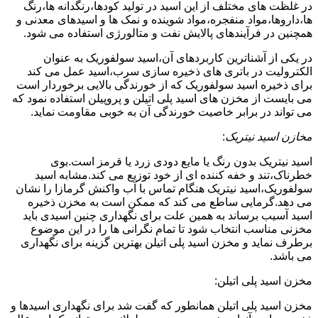
در غلظت های مختلف از این اسید در تولید کودها،رنگدانه ها،رنگ
ها،داروها،مواد منفجره،مواد شوینده و نمک ها و اسیدهای معدنی و
همچنین در فرآیندهای پالایش نفت و متالورژی استفاده می شود.
در یکی از آشناترین کاربردهای آن،اسید سولفوریک به عنوان
الکترولیت در باتری های ذخیره سازی سرب،اسید عمل می کند
برای ذخیره اسید سولفوریک که از خورندگی بالایی برخوردار است
می بایست از مخزن های اسید پلی اتیلن و پروپیلن استفاده نمود که
می تواند در برابر خاصیت خورندگی آن به خوبی مقاومت نماید.
مخازن اسید نیتریک
:
اسید نیتریک بدون رنگ یا مایع دودی زرد یا قرمز است.بوی
خطرناک،تند و خفه کننده ای از خود توزیع می کند.مشابه اسید
سولفوریک،اسید نیتریک هنگام تماس با آب واکنش گرمازا را نشان
می دهد.گرمایی ساطع می کند که ممکن است به مخزن ذخیره
اسید آسیب برساند به همین علت برای نگهداری چنین اسیدی باید
مخزنی مناسب انتخاب شود تا تمام نگرانی ها را در این موضوع
برطرف نماید و مخزن اسید پلی اتیلن بهترین گزینه برای نگهداری
می باشد.
مخزن اسید پلی اتیلن:
مخزن اسید پلی اتیلن همانطور که گفت شد برای نگهداری اسیدها و