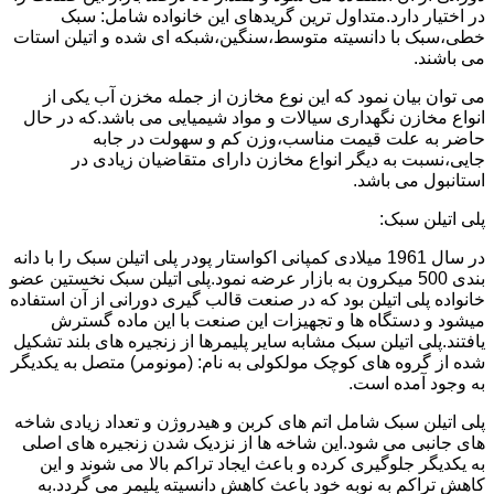
در اختیار دارد.متداول ترین گریدهای این خانواده شامل: سبک
خطی،سبک با دانسیته متوسط،سنگین،شبکه ای شده و اتیلن استات
می باشند.
می توان بیان نمود که این نوع مخازن از جمله مخزن آب یکی از
انواع مخازن نگهداری سیالات و مواد شیمیایی می باشد.که در حال
حاضر به علت قیمت مناسب،وزن کم و سهولت در جابه
جایی،نسبت به دیگر انواع مخازن دارای متقاضیان زیادی در
استانبول می باشد.
پلی اتیلن سبک:
در سال 1961 میلادی کمپانی اکواستار پودر پلی اتیلن سبک را با دانه
بندی 500 میکرون به بازار عرضه نمود.پلی اتیلن سبک نخستین عضو
خانواده پلی اتیلن بود که در صنعت قالب گیری دورانی از آن استفاده
میشود و دستگاه ها و تجهیزات این صنعت با این ماده گسترش
یافتند.پلی اتیلن سبک مشابه سایر پلیمرها از زنجیره های بلند تشکیل
شده از گروه های کوچک مولکولی به نام: (مونومر) متصل به یکدیگر
به وجود آمده است.
پلی اتیلن سبک شامل اتم های کربن و هیدروژن و تعداد زیادی شاخه
های جانبی می شود.این شاخه ها از نزدیک شدن زنجیره های اصلی
به یکدیگر جلوگیری کرده و باعث ایجاد تراکم بالا می شوند و این
کاهش تراکم به نوبه خود باعث کاهش دانسیته پلیمر می گردد.به